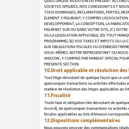
QUELCONQUE VIOLATION DU PRESENT ACCORD DE
SOCIETES AFFILIEES, NOS CONCEDANTS ET NOUS
TOUS DOMMAGES, RECLAMATIONS, PERTES, RESPO
ELEMENT Y FIGURANT, Y COMPRIS L’ASSOCIATION
DEVELOPPEMENT, LA CONCEPTION, LA FABRICATI
FIGURANT SUR OU DANS VOTRE SITE, (C) VOTRE 
OU LA LEGISLATION APPLICABLE, (D) TOUT MA
PROGRAMME), (E) VOS TAXES ET IMPOTS OU LA 
AUX OBLIGATIONS FISCALES OU D’ENREGISTREME
VOUS-MÊMES. NOTRE REPRESENTANT OU NOUS-
AMAZON , Y COMPRIS PAR MANDAT SPECIAL POUR
PRESENTE SECTION.
10.Droit applicable et résolution des 
Tout litige découlant de quelque façon que ce soi
quelconques transactions ou activités effectuées en
matière de résolution des litiges applicables au S
11.Fiscalité
Toute taxe et obligation liée découlant de quelqu
Accord), de quelconques transactions ou activités e
fiscales applicables au Site d’Amazon corresponda
12.Dispositions complémentaires
Nous pouvons envoyer des communications relatives