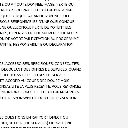
TE OU A TOUTE DONNEE, IMAGE, TEXTE OU
OTRE PART OU PAR TOUT AUTRE PERSONNE
NE QUELCONQUE GARANTIE NON INDIQUEE
 SERONS RESPONSABLES D’UNE QUELCONQUE
UNE QUELCONQUE PERTE DE POTENTIELS
EMENTS, DEPENSES OU ENGAGEMENTS DE VOTRE
ION DE VOTRE PARTICIPATION AU PROGRAMME
ARANTIE, RESPONSABILITE OU DECLARATION
, ACCESSOIRES, SPECIFIQUES, CONSECUTIFS,
S DECOULANT DES OFFRES DE SERVICES, QUAND
LE DECOULANT DES OFFRES DE SERVICE
 CET ACCORD AU COURS DES DOUZE MOIS
ONSABILITE LA PLUS RECENTE. VOUS RENONCEZ
, UNE INJONCTION OU TOUT AUTRE MESURE EN
OUTE RESPONSABILITE DONT LA LEGISLATION
LES QUESTIONS EN RAPPORT DIRECT OU
LCONQUE OFFRE DE SERVICES) OU AVEC UNE