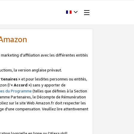
d'Amazon
marketing d’affiliation avec les différentes entités
uctions, la version anglaise prévaut.
tenaires
» et pour lesdites personnes ou entités,
zon (l’«
Accord
») sans y apporter de
ques du Programme
(telles que définies à la Section
ogramme Partenaires, le Décompte de Rémunération
iez sur le site Web Amazon.fr doit respecter les
ge d'une compensation. Veuillez lire attentivement
on logicielle en ligne ou l'Alexa skill