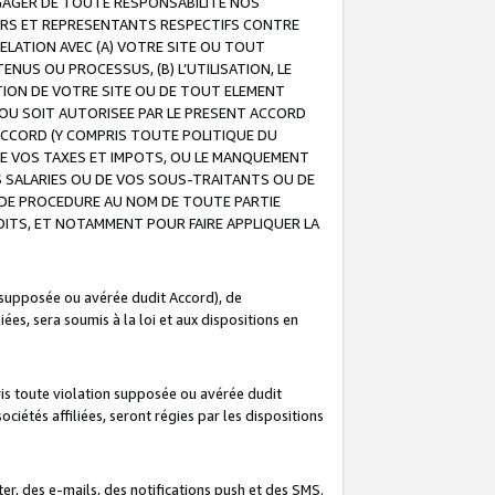
GAGER DE TOUTE RESPONSABILITE NOS
EURS ET REPRESENTANTS RESPECTIFS CONTRE
ELATION AVEC (A) VOTRE SITE OU TOUT
ENUS OU PROCESSUS, (B) L’UTILISATION, LE
ATION DE VOTRE SITE OU DE TOUT ELEMENT
E OU SOIT AUTORISEE PAR LE PRESENT ACCORD
ACCORD (Y COMPRIS TOUTE POLITIQUE DU
DE VOS TAXES ET IMPOTS, OU LE MANQUEMENT
OS SALARIES OU DE VOS SOUS-TRAITANTS OU DE
DE PROCEDURE AU NOM DE TOUTE PARTIE
OITS, ET NOTAMMENT POUR FAIRE APPLIQUER LA
 supposée ou avérée dudit Accord), de
ées, sera soumis à la loi et aux dispositions en
is toute violation supposée ou avérée dudit
iétés affiliées, seront régies par les dispositions
r, des e-mails, des notifications push et des SMS.