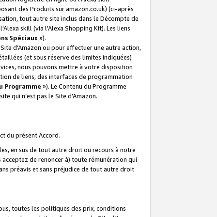
posant des Produits sur amazon.co.uk) (ci-après
isation, tout autre site inclus dans le Décompte de
 l'Alexa skill (via l'Alexa Shopping Kit). Les liens
ens Spéciaux
»).
e Site d’Amazon ou pour effectuer une autre action,
aillées (et sous réserve des limites indiquées)
 services, nous pouvons mettre à votre disposition
ation de liens, des interfaces de programmation
u Programme
»). Le Contenu du Programme
ite qui n’est pas le Site d’Amazon.
ct du présent Accord.
s, en sus de tout autre droit ou recours à notre
s acceptez de renoncer à) toute rémunération qui
ans préavis et sans préjudice de tout autre droit
s, toutes les politiques des prix, conditions