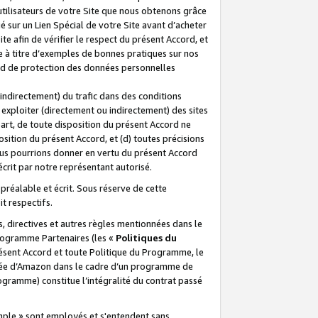
 utilisateurs de votre Site que nous obtenons grâce
é sur un Lien Spécial de votre Site avant d’acheter
te afin de vérifier le respect du présent Accord, et
te à titre d’exemples de bonnes pratiques sur nos
ord de protection des données personnelles
indirectement) du trafic dans des conditions
exploiter (directement ou indirectement) des sites
 part, de toute disposition du présent Accord ne
osition du présent Accord, et (d) toutes précisions
ous pourrions donner en vertu du présent Accord
écrit par notre représentant autorisé.
préalable et écrit. Sous réserve de cette
it respectifs.
s, directives et autres règles mentionnées dans le
programme Partenaires (les «
Politiques du
résent Accord et toute Politique du Programme, le
iliée d’Amazon dans le cadre d’un programme de
ogramme) constitue l’intégralité du contrat passé
xemple » sont employés et s'entendent sans