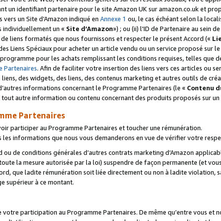
ant un identifiant partenaire pour le site Amazon UK sur amazon.co.uk et pro
ens vers un Site d’Amazon indiqué en
Annexe 1
ou, le cas échéant selon la local
s individuellement un «
Site d’Amazon
») ; ou (ii) l'ID de Partenaire au sein de
 de liens formatés que nous fournissons et respecter le présent Accord («
Li
 des Liens Spéciaux pour acheter un article vendu ou un service proposé sur l
rogramme pour les achats remplissant les conditions requises, telles que dét
 Partenaires
. Afin de faciliter votre insertion des liens vers ces articles ou
liens, des widgets, des liens, des contenus marketing et autres outils de cré
ue d’autres informations concernant le Programme Partenaires (le «
Contenu d
 tout autre information ou contenu concernant des produits proposés sur un s
amme Partenaires
oir participer au Programme Partenaires et toucher une rémunération.
les informations que nous vous demanderons en vue de vérifier votre respe
d ou de conditions générales d’autres contrats marketing d’Amazon applicable
 toute la mesure autorisée par la loi) suspendre de façon permanente (et vou
d, que ladite rémunération soit liée directement ou non à ladite violation, s
e supérieur à ce montant.
de votre participation au Programme Partenaires. De même qu’entre vous et nou