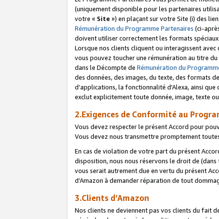
(uniquement disponible pour les partenaires utilis
votre «
Site
») en plaçant sur votre Site (i) des li
Rémunération du Programme Partenaires
(ci-aprè
doivent utiliser correctement les formats spéciaux
Lorsque nos clients cliquent ou interagissent avec
vous pouvez toucher une rémunération au titre du p
dans le Décompte de
Rémunération du Programme
des données, des images, du texte, des formats de 
d’applications, la fonctionnalité d'Alexa, ainsi q
exclut explicitement toute donnée, image, texte ou
2.Exigences de Conformité au Progr
Vous devez respecter le présent Accord pour pouv
Vous devez nous transmettre promptement toutes 
En cas de violation de votre part du présent Accor
disposition, nous nous réservons le droit de (dans
vous serait autrement due en vertu du présent Accor
d’Amazon à demander réparation de tout dommag
3.Clients d’Amazon
Nos clients ne deviennent pas vos clients du fait 