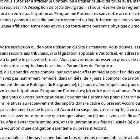
 vous autoriser à afficher le Contenu ou à utiliser celui-ci de toute autre man
ns requises. » A l’exception de cette divulgation, et sous réserve de la régle
rd ou votre participation au Programme Partenaires sans notre accord écrit
s et nous (y compris en indiquant expressément ou implicitement que nous vou
d'aucune affiliation entre nous et vous ou toute autre personne physique ou m
tre inscription ou de votre utilisation du Site Partenaires. Vous pouvez, et
 recours aux tribunaux, si la législation applicable l’autorise), en adressant 
e à laquelle le préavis est fourni. Vous pouvez nous adresser un préavis de r
ture de votre compte dans la section « Paramètres du Compte ».
, ou suspendre votre compte, par écrit avec effet immédiat pour l’un des cas
 n’avez pas, autrement, remédié, dans un délai de 7 jours à compter de la noti
tamment de toute Politique du Programme); (c) nous estimons que nous pourrio
votre participation au Programme Partenaires; (d) votre participation au Pro
ns que vous ou votre participation au Programme Partenaires pourrait ternir 
ons relatives au recouvrement des impôts dans le cadre du présent Accord ou 
s précédemment résilié le présent Accord (ou suspendu votre compte) à votre
de concert avec vous pour une quelconque raison; ou (h) nous avons mis fin a
. Afin d’éviter toute ambiguïté, et sans limitation aux fins de l’alinéa (a) qui
violation d’une obligation essentielle du présent Accord.
accumulées et impayées pendant un laps de temps raisonnable suite à ladite