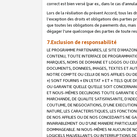
correct est bien versé (par ex., dans le cas d’annul
Lors de la résiliation du présent Accord, tous les 
l’exception des droits et obligations des parties p
que toutes les obligations de paiements dus, mais no
dégager l'une quelconque des parties de toute resp
7.Exclusion de responsabilité
LE PROGRAMME PARTENAIRES, LE SITE D’AMAZON
CONTENU, TOUTE INTERFACE DE PROGRAMMATION
MARQUES, NOMS DE DOMAINE ET LOGOS OU CEUX 
DOCUMENTS, DONNEES, IMAGES, TEXTES ET AUT
NOTRE COMPTE OU CELUI DE NOS AFFILIES OU 
») SONT FOURNIS « EN L’ETAT » ET « TELS QU
OU GARANTIE QUELLE QU’ELLE SOIT CONCERNANT 
ET NOUS-MÊMES DECLINONS TOUTE GARANTIE CON
MARCHANDE, DE QUALITE SATISFAISANTE, D’ADE
COUTUME, DE NEGOCIATIONS, D’UNE EXECUTION
NATURE, LES CARACTERISTIQUES, LES FONCTION
DE NOS AFFILIES OU DE NOS CONCEDANTS NE G
INVARIABLEMENT OU D’UNE MANIERE PARTICULI
DOMMAGEABLE. NI NOUS-MÊMES NI AUCUN DE NO
LOGICIELS MALVEILLANTS OU INTERRUPTIONS D