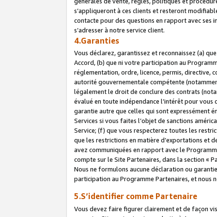
générales de vente, règles, politiques et procédure
s’appliqueront à ces clients et resteront modifiabl
contacte pour des questions en rapport avec ses in
s’adresser à notre service client.
4.Garanties
Vous déclarez, garantissez et reconnaissez (a) qu
Accord, (b) que ni votre participation au Programme
réglementation, ordre, licence, permis, directive,
autorité gouvernementale compétente (notamment le
légalement le droit de conclure des contrats (not
évalué en toute indépendance l’intérêt pour vous 
garantie autre que celles qui sont expressément én
Services si vous faites l’objet de sanctions amér
Service; (f) que vous respecterez toutes les restri
que les restrictions en matière d’exportations et d
avez communiquées en rapport avec le Programme P
compte sur le Site Partenaires, dans la section «
Nous ne formulons aucune déclaration ou garantie
participation au Programme Partenaires, et nous n
5.S’identifier comme Partenaire
Vous devez faire figurer clairement et de façon vi