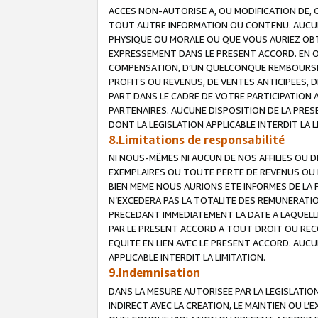
ACCES NON-AUTORISE A, OU MODIFICATION DE, 
TOUT AUTRE INFORMATION OU CONTENU. AUCUN
PHYSIQUE OU MORALE OU QUE VOUS AURIEZ OBT
EXPRESSEMENT DANS LE PRESENT ACCORD. EN 
COMPENSATION, D’UN QUELCONQUE REMBOURSE
PROFITS OU REVENUS, DE VENTES ANTICIPEES, 
PART DANS LE CADRE DE VOTRE PARTICIPATION
PARTENAIRES. AUCUNE DISPOSITION DE LA PRES
DONT LA LEGISLATION APPLICABLE INTERDIT LA L
8.Limitations de responsabilité
NI NOUS-MÊMES NI AUCUN DE NOS AFFILIES OU
EXEMPLAIRES OU TOUTE PERTE DE REVENUS OU 
BIEN MEME NOUS AURIONS ETE INFORMES DE LA 
N’EXCEDERA PAS LA TOTALITE DES REMUNERATI
PRECEDANT IMMEDIATEMENT LA DATE A LAQUELLE
PAR LE PRESENT ACCORD A TOUT DROIT OU REC
EQUITE EN LIEN AVEC LE PRESENT ACCORD. AUC
APPLICABLE INTERDIT LA LIMITATION.
9.Indemnisation
DANS LA MESURE AUTORISEE PAR LA LEGISLATI
INDIRECT AVEC LA CREATION, LE MAINTIEN OU L