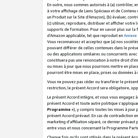
En outre, nous sommes autorisés à (a) contrôler, en
à votre affichage de Liens Spéciaux et de Contenu d
un Produit sur le Site d’Amazon), (b) évaluer, contr
(c) utiliser, reproduire, distribuer et afficher vo
supports de formation. Pour en savoir plus sur la
d’Amazon applicable, tel que reproduit en
Annexe
Vous reconnaissez et acceptez que (a) nos sociétés
pouvant différer de celles contenues dans le prése
ou des applications similaires ou concurrents avec 
constituera pas une renonciation à notre droit d’im
ou mises à jour que nous pourrions mettre en pla
pourront être mises en place, prises ou données à n
Vous ne pouvez pas céder ou transférer le présent 
restriction, le présent Accord sera obligatoire, op
Le présent Accord intègre, et vous vous engagez à r
présent Accord et toute autre politique s’appliqu
Programme
»), y compris toutes les mises à jour
présent Accord prévaut. En cas de contradiction e
marketing d’affiliation séparé, ce dernier prévaut
entre vous et nous concernant le Programme Partena
Chaque fois qu’ils sont utilisés dans le présent Ac