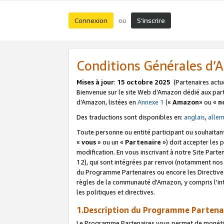
Connexion
S’inscrire
ou
Conditions Générales d
Mises à jour
:
15 octobre 2025
(Partenaires actu
Bienvenue sur le site Web d’Amazon dédié aux part
d’Amazon, listées en
Annexe 1
(«
Amazon
» ou «
n
Des traductions sont disponibles en:
anglais
,
alle
Toute personne ou entité participant ou souhaitan
«
vous
» ou un «
Partenaire
») doit accepter les
modification. En vous inscrivant à notre Site Parte
12), qui sont intégrées par renvoi (notamment no
du Programme Partenaires ou encore les Directive
règles de la communauté d'Amazon, y compris l'int
les politiques et directives.
1.Description du Programme Partena
Le Programme Partenaires vous permet de monétiser 