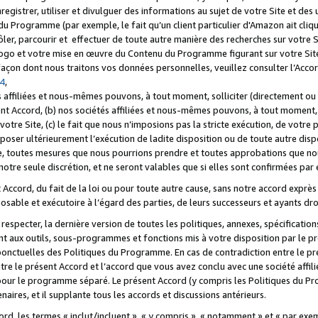
registrer, utiliser et divulguer des informations au sujet de votre Site et des
u Programme (par exemple, le fait qu’un client particulier d'Amazon ait cliqu
ôler, parcourir et effectuer de toute autre manière des recherches sur votre Si
tre logo et votre mise en œuvre du Contenu du Programme figurant sur votre Si
 façon dont nous traitons vos données personnelles, veuillez consulter l’Acc
 4
,
 affiliées et nous-mêmes pouvons, à tout moment, solliciter (directement ou 
nt Accord, (b) nos sociétés affiliées et nous-mêmes pouvons, à tout moment, 
votre Site, (c) le fait que nous n’imposions pas la stricte exécution, de votre
poser ultérieurement l’exécution de ladite disposition ou de toute autre disp
ce, toutes mesures que nous pourrions prendre et toutes approbations que n
otre seule discrétion, et ne seront valables que si elles sont confirmées par 
Accord, du fait de la loi ou pour toute autre cause, sans notre accord exprès 
posable et exécutoire à l’égard des parties, de leurs successeurs et ayants dro
especter, la dernière version de toutes les politiques, annexes, spécification
ant aux outils, sous-programmes et fonctions mis à votre disposition par le 
 ponctuelles des Politiques du Programme. En cas de contradiction entre le p
ntre le présent Accord et l’accord que vous avez conclu avec une société aff
 pour le programme séparé. Le présent Accord (y compris les Politiques du Pr
ires, et il supplante tous les accords et discussions antérieurs.
cord, les termes « inclut/incluent », « y compris », « notamment » et « par e