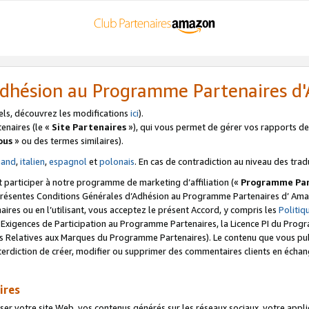
’Adhésion au Programme Partenaires 
els, découvrez les modifications
ici
).
enaires (le «
Site Partenaires
»), qui vous permet de gérer vos rapports de 
ous
» ou des termes similaires).
mand
,
italien
,
espagnol
et
polonais
. En cas de contradiction au niveau des trad
t participer à notre programme de marketing d’affiliation («
Programme Par
 présentes Conditions Générales d’Adhésion au Programme Partenaires d’ Ama
naires ou en l’utilisant, vous acceptez le présent Accord, y compris les
Politi
s Exigences de Participation au Programme Partenaires, la Licence PI du Pr
s Relatives aux Marques du Programme Partenaires). Le contenu que vous publ
erdiction de créer, modifier ou supprimer des commentaires clients en échan
ires
votre site Web, vos contenus générés sur les réseaux sociaux, votre applicati