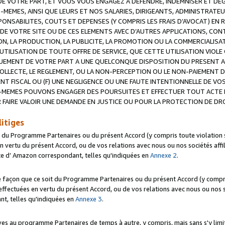
 VOTRE PART, ET VOUS VOUS ENGAGEZ A DEFENDRE, INDEMNISER ET DE
-MEMES, AINSI QUE LEURS ET NOS SALARIES, DIRIGEANTS, ADMINISTRAT
NSABILITES, COUTS ET DEPENSES (Y COMPRIS LES FRAIS D’AVOCAT) EN R
 DE VOTRE SITE OU DE CES ELEMENTS AVEC D’AUTRES APPLICATIONS, CONT
ON, LA PRODUCTION, LA PUBLICITE, LA PROMOTION OU LA COMMERCIALIS
UTILISATION DE TOUTE OFFRE DE SERVICE, QUE CETTE UTILISATION VIOL
NQUEMENT DE VOTRE PART A UNE QUELCONQUE DISPOSITION DU PRESENT 
COLLECTE, LE REGLEMENT, OU LA NON-PERCEPTION OU LE NON-PAIEMENT 
NT FISCAL OU (F) UNE NEGLIGENCE OU UNE FAUTE INTENTIONNELLE DE V
MEMES POUVONS ENGAGER DES POURSUITES ET EFFECTUER TOUT ACTE 
 FAIRE VALOIR UNE DEMANDE EN JUSTICE OU POUR LA PROTECTION DE DR
litiges
t du Programme Partenaires ou du présent Accord (y compris toute violation
 vertu du présent Accord, ou de vos relations avec nous ou nos sociétés affili
ite d’ Amazon correspondant, telles qu'indiquées en
Annexe 2
.
e façon que ce soit du Programme Partenaires ou du présent Accord (y compr
ffectuées en vertu du présent Accord, ou de vos relations avec nous ou nos soc
nt, telles qu'indiquées en
Annexe 3
.
 au programme Partenaires de temps à autre, y compris, mais sans s'y limite