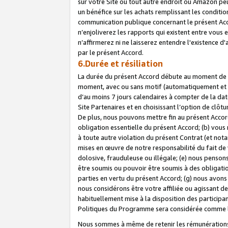
sur votre Site ou tout autre endroit où Amazon peut
un bénéfice sur les achats remplissant les conditio
communication publique concernant le présent Acco
n’enjoliverez les rapports qui existent entre vou
n’affirmerez ni ne laisserez entendre l'existence 
par le présent Accord.
6.Durée et résiliation
La durée du présent Accord débute au moment de vo
moment, avec ou sans motif (automatiquement et sans
d’au moins 7 jours calendaires à compter de la dat
Site Partenaires et en choisissant l’option de clô
De plus, nous pouvons mettre fin au présent Accord
obligation essentielle du présent Accord; (b) vous
à toute autre violation du présent Contrat (et no
mises en œuvre de notre responsabilité du fait de 
dolosive, frauduleuse ou illégale; (e) nous penso
être soumis ou pouvoir être soumis à des obligati
parties en vertu du présent Accord; (g) nous avon
nous considérons être votre affiliée ou agissant 
habituellement mise à la disposition des participants
Politiques du Programme sera considérée comme la 
Nous sommes à même de retenir les rémunérations 