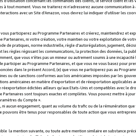
s d’utilisation concernant les commandes des clients, le service client et les
es à tout moment. Vous ne traiterez ni n'adresserez aucune communication à au
teractions avec un Site d’Amazon, vous devrez lui indiquer d’utiliser les coo
e vous participerez au Programme Partenaires et créerez, maintiendrez et ex
 Partenaires, ni votre création, votre maintien ou votre exploitation de votre
 code de pratiques, norme industrielle, règle d’autorégulation, jugement, déc
s règles régissant les communications, la protection des données, la public
amment, que vous n’êtes pas un mineur ou autrement soumis à une incapacité l
de participer au Programme Partenaires, et que vous ne vous basez pour pren
oncées dans le présent Accord, (e) que vous ne participerez pas au Programme
icaines ou de sanctions conformes aux lois américaines imposées par les gouv
ctions américaines en matière d’exportation et de réexportation applicables aux
e réexportation édictées ailleurs qu’aux Etats-Unis et compatibles avec le dr
artenaires sont toujours exactes et complètes. Vous pouvez mettre à jour 
 Paramètres du Compte ».
, ni aucun engagement, quant au volume du trafic ou de la rémunération qu
e pouvons être tenus pour responsables de toute action que vous entreprend
sible la mention suivante, ou toute autre mention similaire en substance pré