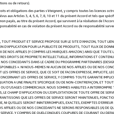
ations ou de retours).
droits et obligations des parties s’éteignent, y compris toutes les licences oc
révus aux Articles 3, 4, 5, 6, 7, 8, 10 et 11 du présent Accord et tels que sp
n payés, au titre du présent Accord, qui survivent à la résiliation de l’Accord
onsabilité en cas de violation du présent Accord ou de responsabilité survenu
, TOUT PRODUIT ET SERVICE PROPOSE SUR LE SITE D’AMAZON, TOUT LIEN
 D'APPLICATION POUR LA PUBLICITE DE PRODUITS, TOUT FLUX DE DONN
DE NOS AFFILIES (Y COMPRIS LES MARQUES AMAZON ) AINSI QUE TOUTE L
RES DROITS DE PROPRIETE INTELLECTUELLE, INFORMATIONS ET CONTENU
DE NOS CONCEDANTS DANS LE CADRE DU PROGRAMME PARTENAIRES (DESIG
E DISPONIBLES ». NI NOUS-MEMES NI AUCUN DE NOS AFFILIES OU DE NOS
LES OFFRES DE SERVICE, QUE CE SOIT DE FACON EXPRESSE, IMPLICITE, L
CERNANT LES OFFRES DE SERVICE, Y COMPRIS TOUTE GARANTIE IMPLICIT
QUATION A UNE FINALITE SPECIFIQUE OU DE NON-CONTREFAÇON, ET TOUTE
 OU D’USAGES COMMERCIAUX. NOUS SOMMES HABILITES A INTERROMPRE TO
S, LE CHAMP D’APPLICATION OU L’EXPLOITATION DE TOUTE OFFRE DE SER
ARANTISSONS QUE LES OFFRES DE SERVICE SERONT MAINTENUES, FONCTIO
ERE, NI QU’ELLES SERONT ININTERROMPUES, EXACTES, EXEMPTES D’ER
S AFFILIES OU DE NOS CONCEDANTS NE SERONS RESPONSABLES (A) DE QU
E SERVICE, Y COMPRIS DE QUELCONQUES COUPURES DE COURANT OU DEFAI