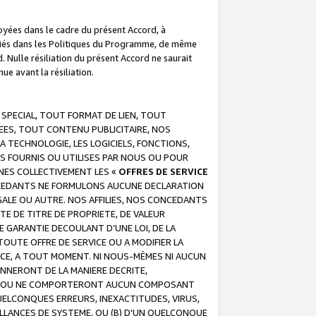
troyées dans le cadre du présent Accord, à
écifiés dans les Politiques du Programme, de même
. Nulle résiliation du présent Accord ne saurait
e avant la résiliation.
 SPECIAL, TOUT FORMAT DE LIEN, TOUT
EES, TOUT CONTENU PUBLICITAIRE, NOS
A TECHNOLOGIE, LES LOGICIELS, FONCTIONS,
S FOURNIS OU UTILISES PAR NOUS OU POUR
NES COLLECTIVEMENT LES «
OFFRES DE SERVICE
 CONCEDANTS NE FORMULONS AUCUNE DECLARATION
EGALE OU AUTRE. NOS AFFILIES, NOS CONCEDANTS
E DE TITRE DE PROPRIETE, DE VALEUR
 GARANTIE DECOULANT D’UNE LOI, DE LA
UTE OFFRE DE SERVICE OU A MODIFIER LA
VICE, A TOUT MOMENT. NI NOUS-MÊMES NI AUCUN
NNERONT DE LA MANIERE DECRITE,
REUR OU NE COMPORTERONT AUCUN COMPOSANT
ELCONQUES ERREURS, INEXACTITUDES, VIRUS,
LLANCES DE SYSTEME, OU (B) D'UN QUELCONQUE