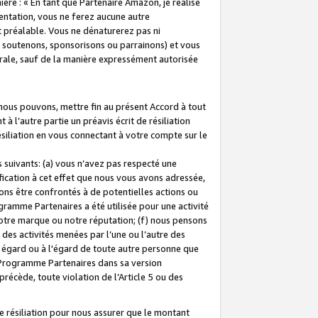
ière : « En tant que Partenaire Amazon, je réalise
mentation, vous ne ferez aucune autre
 préalable. Vous ne dénaturerez pas ni
s soutenons, sponsorisons ou parrainons) et vous
orale, sauf de la manière expressément autorisée
 nous pouvons, mettre fin au présent Accord à tout
à l’autre partie un préavis écrit de résiliation
ésiliation en vous connectant à votre compte sur le
 suivants: (a) vous n’avez pas respecté une
fication à cet effet que nous vous avons adressée,
ns être confrontés à de potentielles actions ou
gramme Partenaires a été utilisée pour une activité
notre marque ou notre réputation; (f) nous pensons
des activités menées par l’une ou l’autre des
 égard ou à l'égard de toute autre personne que
u Programme Partenaires dans sa version
 précède, toute violation de l’Article 5 ou des
 résiliation pour nous assurer que le montant