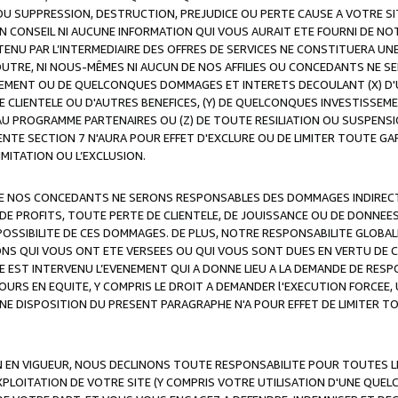
OU SUPPRESSION, DESTRUCTION, PREJUDICE OU PERTE CAUSE A VOTRE SI
 CONSEIL NI AUCUNE INFORMATION QUI VOUS AURAIT ETE FOURNI DE N
ENU PAR L’INTERMEDIAIRE DES OFFRES DE SERVICES NE CONSTITUERA U
OUTRE, NI NOUS-MÊMES NI AUCUN DE NOS AFFILIES OU CONCEDANTS NE
MENT OU DE QUELCONQUES DOMMAGES ET INTERETS DECOULANT (X) D'
DE CLIENTELE OU D'AUTRES BENEFICES, (Y) DE QUELCONQUES INVESTISS
 AU PROGRAMME PARTENAIRES OU (Z) DE TOUTE RESILIATION OU SUSPENS
ENTE SECTION 7 N'AURA POUR EFFET D'EXCLURE OU DE LIMITER TOUTE G
IMITATION OU L’EXCLUSION.
 DE NOS CONCEDANTS NE SERONS RESPONSABLES DES DOMMAGES INDIRECTS
DE PROFITS, TOUTE PERTE DE CLIENTELE, DE JOUISSANCE OU DE DONNEE
POSSIBILITE DE CES DOMMAGES. DE PLUS, NOTRE RESPONSABILITE GLOBA
ONS QUI VOUS ONT ETE VERSEES OU QUI VOUS SONT DUES EN VERTU DE
 EST INTERVENU L’EVENEMENT QUI A DONNE LIEU A LA DEMANDE DE RESP
OURS EN EQUITE, Y COMPRIS LE DROIT A DEMANDER l'EXECUTION FORCEE
UNE DISPOSITION DU PRESENT PARAGRAPHE N'A POUR EFFET DE LIMITER T
ON EN VIGUEUR, NOUS DECLINONS TOUTE RESPONSABILITE POUR TOUTES 
’EXPLOITATION DE VOTRE SITE (Y COMPRIS VOTRE UTILISATION D'UNE QUE