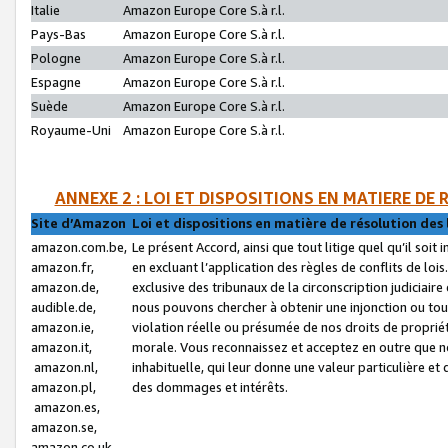
Italie
Amazon Europe Core S.à r.l.
Pays-Bas
Amazon Europe Core S.à r.l.
Pologne
Amazon Europe Core S.à r.l.
Espagne
Amazon Europe Core S.à r.l.
Suède
Amazon Europe Core S.à r.l.
Royaume-Uni
Amazon Europe Core S.à r.l.
ANNEXE 2 : LOI ET DISPOSITIONS EN MATIERE DE
Site d’Amazon
Loi et dispositions en matière de résolution des 
amazon.com.be,
Le présent Accord, ainsi que tout litige quel qu’il soi
amazon.fr,
en excluant l’application des règles de conflits de l
amazon.de,
exclusive des tribunaux de la circonscription judiciai
audible.de,
nous pouvons chercher à obtenir une injonction ou tou
amazon.ie,
violation réelle ou présumée de nos droits de proprié
amazon.it,
morale. Vous reconnaissez et acceptez en outre que n
amazon.nl,
inhabituelle, qui leur donne une valeur particulière 
amazon.pl,
des dommages et intérêts.
amazon.es,
amazon.se,
amazon.co.uk,