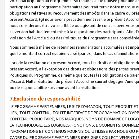
votre participation au Programme Partenaires a été utilisée pour une ac
participation au Programme Partenaires pourrait ternir notre marque ou
obligations relatives au recouvrement des impôts dans le cadre du prése
présent Accord; (g) nous avons précédemment résilié le présent Accord
nous considérons être votre affiliée ou agissant de concert avec vous 
sa version habituellement mise à la disposition des participants. Afin d’é
violation de l’Article 5 ou des Politiques du Programme sera considéré
Nous sommes à même de retenir les rémunérations accumulées et impayée
que le montant correct est bien versé (par ex., dans le cas d’annulations
Lors de la résiliation du présent Accord, tous les droits et obligations 
présent Accord, à l’exception des droits et obligations des parties prévus
Politiques du Programme, de même que toutes les obligations de paiement
l’Accord. Nulle résiliation du présent Accord ne saurait dégager l'une 
ou de responsabilité survenue avant la résiliation.
7.Exclusion de responsabilité
LE PROGRAMME PARTENAIRES, LE SITE D’AMAZON, TOUT PRODUIT ET 
LIEN, TOUT CONTENU, TOUTE INTERFACE DE PROGRAMMATION D'APP
CONTENU PUBLICITAIRE, NOS MARQUES, NOMS DE DOMAINE ET LOGOS
LA TECHNOLOGIE, LES LOGICIELS, FONCTIONS, DOCUMENTS, DONNEES
INFORMATIONS ET CONTENUS FOURNIS OU UTILISES PAR NOUS OU P
CADRE DU PROGRAMME PARTENAIRES (DESIGNES COLLECTIVEMENT LE