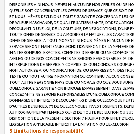
DISPONIBLES ». NI NOUS-MEMES NI AUCUN DE NOS AFFILIES OU D
QU’ELLE SOIT CONCERNANT LES OFFRES DE SERVICE, QUE CE SOIT DE
ET NOUS-MÊMES DECLINONS TOUTE GARANTIE CONCERNANT LES OFFRE
DE VALEUR MARCHANDE, DE QUALITE SATISFAISANTE, D’ADEQUATION
DECOULANT D’UNE LOI, DE LA COUTUME, DE NEGOCIATIONS, D’UNE
TOUTE OFFRE DE SERVICE OU A MODIFIER LA NATURE, LES CARACTERI
OFFRE DE SERVICE, A TOUT MOMENT. NI NOUS-MÊMES NI AUCUN DE 
SERVICE SERONT MAINTENUES, FONCTIONNERONT DE LA MANIERE DECR
ININTERROMPUES, EXACTES, EXEMPTES D’ERREUR OU NE COMPORT
AFFILIES OU DE NOS CONCEDANTS NE SERONS RESPONSABLES (A) DE
INTERRUPTIONS DE SERVICE, Y COMPRIS DE QUELCONQUES COUPURE
NON-AUTORISE A, OU MODIFICATION DE, OU SUPPRESSION, DESTRUC
TEXTE OU TOUT AUTRE INFORMATION OU CONTENU. AUCUN CONSEIL 
TOUT AUTRE PERSONNE PHYSIQUE OU MORALE OU QUE VOUS AURIEZ 
QUELCONQUE GARANTIE NON INDIQUEE EXPRESSEMENT DANS LE PRES
CONCEDANTS NE SERONS RESPONSABLES D’UNE QUELCONQUE COM
DOMMAGES ET INTERETS DECOULANT (X) D'UNE QUELCONQUE PERTE D
D'AUTRES BENEFICES, (Y) DE QUELCONQUES INVESTISSEMENTS, DEP
AU PROGRAMME PARTENAIRES OU (Z) DE TOUTE RESILIATION OU SU
DISPOSITION DE LA PRESENTE SECTION 7 N'AURA POUR EFFET D'EXC
LEGISLATION APPLICABLE INTERDIT LA LIMITATION OU L’EXCLUSION.
8.Limitations de responsabilité