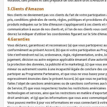
violation, sans préavis et sans préjudice de tout autre droit d’Amazo
3.Clients d’Amazon
Nos clients ne deviennent pas vos clients du fait de votre participati
prix, conditions générales de vente, règles, politiques et procédures d’u
produits indiquées sur le Site d’Amazon s’appliqueront à ces clients et
communication à aucun de nos clients et, si l’un de nos clients vous co
devrez lui indiquer d’utiliser les coordonnées figurant sur le Site d’Ama
4.Garanties
Vous déclarez, garantissez et reconnaissez (a) que vous participerez a
conformément au présent Accord, (b) que ni votre participation au Prog
Site n’enfreindront nul loi, ordonnance, règle, réglementation, ordre, li
jugement, décision ou autre exigence applicable émanant d’une autori
la protection des données, la publicité et le marketing), (c) que vous 
mineur ou autrement soumis à une incapacité légale de conclure des con
participer au Programme Partenaires, et que vous ne vous basez pour pr
expressément énoncées dans le présent Accord, (e) que vous ne particip
faites l’objet de sanctions américaines ou de sanctions conformes aux 
de Service; (f) que vous respecterez toutes les restrictions américaines
technologies et services, ainsi que les restrictions en matière d’exporta
droit américain; et (g) que les informations que vous avez communiqué
Vous pouvez mettre à jour vos informations en vous connectant à votre