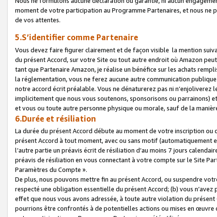
Nous ne formulons aucune déclaration ou garantie, ni aucun engagemen
moment de votre participation au Programme Partenaires, et nous ne p
de vos attentes.
5.S’identifier comme Partenaire
Vous devez faire figurer clairement et de façon visible la mention sui
du présent Accord, sur votre Site ou tout autre endroit où Amazon peut vo
tant que Partenaire Amazon, je réalise un bénéfice sur les achats remplis
la réglementation, vous ne ferez aucune autre communication publique
notre accord écrit préalable. Vous ne dénaturerez pas ni n’enjoliverez 
implicitement que nous vous soutenons, sponsorisons ou parrainons) et v
et vous ou toute autre personne physique ou morale, sauf de la manièr
6.Durée et résiliation
La durée du présent Accord débute au moment de votre inscription ou de
présent Accord à tout moment, avec ou sans motif (automatiquement et sa
l’autre partie un préavis écrit de résiliation d’au moins 7 jours calenda
préavis de résiliation en vous connectant à votre compte sur le Site Par
Paramètres du Compte ».
De plus, nous pouvons mettre fin au présent Accord, ou suspendre votre 
respecté une obligation essentielle du présent Accord; (b) vous n’avez p
effet que nous vous avons adressée, à toute autre violation du présen
pourrions être confrontés à de potentielles actions ou mises en œuvre 