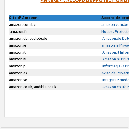
ANNEXE 4 : ACCORD DE PROTECTION 
Site d’ Amazon
Accord de pro
amazon.com.be
amazon.com.be 
amazon.fr
Notice : Protect
amazon.de, audible.de
Amazon.de Date
amazon.ie
amazon.ie Priva
amazon.it
Amazon.it Infor
amazon.nl
Amazon.nl Priva
amazon.pl
Informacja O P
amazon.es
Aviso de Privac
amazon.se
Integritetsmed
amazon.co.uk, audible.co.uk
Amazon.co.uk Pr