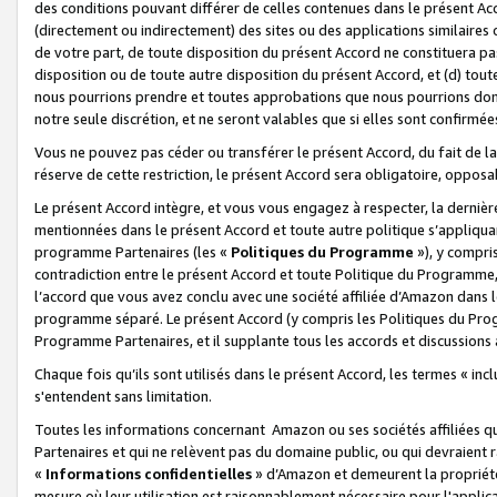
des conditions pouvant différer de celles contenues dans le présent Ac
(directement ou indirectement) des sites ou des applications similaires o
de votre part, de toute disposition du présent Accord ne constituera pa
disposition ou de toute autre disposition du présent Accord, et (d) tou
nous pourrions prendre et toutes approbations que nous pourrions donn
notre seule discrétion, et ne seront valables que si elles sont confirmée
Vous ne pouvez pas céder ou transférer le présent Accord, du fait de la 
réserve de cette restriction, le présent Accord sera obligatoire, opposab
Le présent Accord intègre, et vous vous engagez à respecter, la dernière 
mentionnées dans le présent Accord et toute autre politique s’appliqua
programme Partenaires (les «
Politiques du Programme
»), y compri
contradiction entre le présent Accord et toute Politique du Programme, 
l’accord que vous avez conclu avec une société affiliée d’Amazon dans 
programme séparé. Le présent Accord (y compris les Politiques du Progr
Programme Partenaires, et il supplante tous les accords et discussions 
Chaque fois qu’ils sont utilisés dans le présent Accord, les termes « in
s'entendent sans limitation.
Toutes les informations concernant Amazon ou ses sociétés affiliées 
Partenaires et qui ne relèvent pas du domaine public, ou qui devraient
«
Informations confidentielles
» d’Amazon et demeurent la propriété 
mesure où leur utilisation est raisonnablement nécessaire pour l'appli