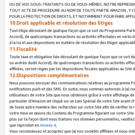
OU DE VOS SOUS-TRAITANTS OU DE VOUS-MÊMES. NOTRE REPRES
TOUT ACTE DE PROCEDURE AU NOM DE TOUTE PARTIE AMAZON , Y CO
POUR LA PROTECTION DE DROITS, ET NOTAMMENT POUR FAIRE APPL
10.Droit applicable et résolution des litiges
Tout litige découlant de quelque façon que ce soit du Programme Parte
Accord), de quelconques transactions ou activités effectuées en vertu d
à la loi et aux dispositions en matière de résolution des litiges applic
11.Fiscalité
Toute taxe et obligation liée découlant de quelque façon que ce soit 
ou avérée dudit Accord), de quelconques transactions ou activités effe
affiliées, seront régies par les dispositions fiscales applicables au Si
12.Dispositions complémentaires
Nous pouvons envoyer des communications relatives au programme Parten
notifications push et des SMS. En outre, nous sommes autorisés à (a) cont
utilisateurs de votre Site que nous obtenons grâce à votre affichage de
particulier d'Amazon ait cliqué sur un Lien Spécial de votre Site avant d
de toute autre manière des recherches sur votre Site afin de vérifier le re
votre mise en œuvre du Contenu du Programme figurant sur votre Site à
plus sur la façon dont nous traitons vos données personnelles, veuille
que reproduit en
Annexe 4
,
Vous reconnaissez et acceptez que (a) nos sociétés affiliées et nous-m