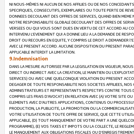
NI NOUS-MÊMES NI AUCUN DE NOS AFFILIES OU DE NOS CONCEDANT
SPECIFIQUES, CONSECUTIFS, EXEMPLAIRES OU TOUTE PERTE DE REVE
DONNEES DECOULANT DES OFFRES DE SERVICES, QUAND BIEN MEME N
NOTRE RESPONSABILITE GLOBALE DECOULANT DES OFFRES DE SERVI
VERSEES OU QUI VOUS SONT DUES EN VERTU DE CET ACCORD AU CO
INTERVENU L’EVENEMENT QUI A DONNE LIEU A LA DEMANDE DE RESP
DROIT OU RECOURS EN EQUITE, Y COMPRIS LE DROIT A DEMANDER l'
AVEC LE PRESENT ACCORD. AUCUNE DISPOSITION DU PRESENT PARAG
APPLICABLE INTERDIT LA LIMITATION.
9.Indemnisation
DANS LA MESURE AUTORISEE PAR LA LEGISLATION EN VIGUEUR, NO
DIRECT OU INDIRECT AVEC LA CREATION, LE MAINTIEN OU L’EXPLOIT
SERVICES) OU AVEC UNE QUELCONQUE VIOLATION DU PRESENT ACCO
DEGAGER DE TOUTE RESPONSABILITE NOS SOCIETES AFFILIEES, NOS 
ADMINISTRATEURS ET REPRESENTANTS RESPECTIFS CONTRE TOUS D
COMPRIS LES FRAIS D’AVOCAT) EN RELATION AVEC (A) VOTRE SITE O
ELEMENTS AVEC D’AUTRES APPLICATIONS, CONTENUS OU PROCESSUS, (
PRODUCTION, LA PUBLICITE, LA PROMOTION OU LA COMMERCIALISAT
VOTRE UTILISATION DE TOUTE OFFRE DE SERVICE, QUE CETTE UTILI
APPLICABLE, (D) TOUT MANQUEMENT DE VOTRE PART A UNE QUELCO
PROGRAMME), (E) VOS TAXES ET IMPOTS OU LA COLLECTE, LE REGLE
LE MANQUEMENT AUX OBLIGATIONS FISCALES OU D’ENREGISTREMENT 