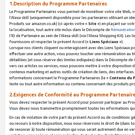
1.Description du Programme Partenaires
Le Programme Partenaires vous permet de monétiser votre site Web, vos 
l'Alexa skill (uniquement disponible pour les partenaires utilisant un 
Produits sur amazon.co.uk) (ci-après votre «
Site
») en plaçant sur votr
la localisation, tout autre site inclus dans le Décompte de
Rémunération
l'ID de Partenaire au sein de l'Alexa skill (via l'Alexa Shopping Kit). Le
fournissons et respecter le présent Accord («
Liens Spéciaux
»).
Lorsque nos clients cliquent ou interagissent avec des Liens Spéciaux p
effectuer une autre action, vous pouvez toucher une rémunération au ti
détaillées (et sous réserve des limites indiquées) dans le Décompte de
vers ces articles ou services, nous pouvons mettre à votre disposition d
contenus marketing et autres outils de création de liens, des interfaces
informations concernant le Programme Partenaires (le «
Contenu du 
texte ou tout autre information ou contenu concernant des produits prop
2.Exigences de Conformité au Programme Partenair
Vous devez respecter le présent Accord pour pouvoir participer au Pr
Vous devez nous transmettre promptement toutes les informations que
En cas de violation de votre part du présent Accord ou de conditions g
ou recours à notre disposition, nous nous réservons le droit de (dans 
de renoncer à) toute rémunération qui vous serait autrement due en ver