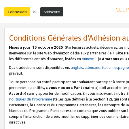
Connexion
S’inscrire
ou
Conditions Générales d’Adhésion 
Mises à jour
:
15 octobre 2025
(Partenaires actuels, découvrez les m
Bienvenue sur le site Web d’Amazon dédié aux partenaires (le «
Site P
les différentes entités d’Amazon, listées en
Annexe 1
(«
Amazon
» ou «
Des traductions sont disponibles en:
anglais
,
allemand
,
italien
,
espagno
prévaut.
Toute personne ou entité participant ou souhaitant participer à notre 
personnes ou entités, «
vous
» ou un «
Partenaire
») doit accepter le
Accord
») sans y apporter de modification. En vous inscrivant à notre Si
Politiques du Programme
(telles que définies à la Section 12), qui so
Partenaires, la Licence PI du Programme Partenaires, le Décompte de 
Marques du Programme Partenaires). Le contenu que vous publiez sur l
compris l'interdiction de créer, modifier ou supprimer des commentaires
directives.