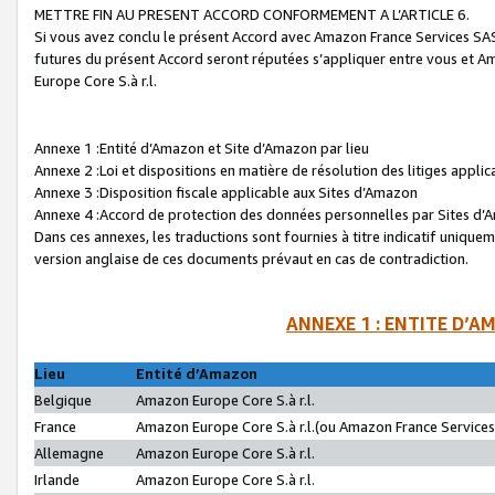
METTRE FIN AU PRESENT ACCORD CONFORMEMENT A L’ARTICLE 6.
Si vous avez conclu le présent Accord avec Amazon France Services SAS 
futures du présent Accord seront réputées s’appliquer entre vous et 
Europe Core S.à r.l.
Annexe 1 :Entité d’Amazon et Site d’Amazon par lieu
Annexe 2 :Loi et dispositions en matière de résolution des litiges appli
Annexe 3 :Disposition fiscale applicable aux Sites d’Amazon
Annexe 4 :Accord de protection des données personnelles par Sites d
Dans ces annexes, les traductions sont fournies à titre indicatif uniquem
version anglaise de ces documents prévaut en cas de contradiction.
ANNEXE 1 : ENTITE D’A
Lieu
Entité d’Amazon
Belgique
Amazon Europe Core S.à r.l.
France
Amazon Europe Core S.à r.l.(ou Amazon France Services 
Allemagne
Amazon Europe Core S.à r.l.
Irlande
Amazon Europe Core S.à r.l.