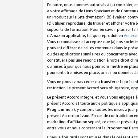
En outre, nous sommes autorisés à (a) contrôler, en
à votre affichage de Liens Spéciaux et de Contenu d
un Produit sur le Site d’Amazon), (b) évaluer, contr
(c) utiliser, reproduire, distribuer et afficher vo
supports de formation. Pour en savoir plus sur la
d’Amazon applicable, tel que reproduit en
Annexe
Vous reconnaissez et acceptez que (a) nos sociétés
pouvant différer de celles contenues dans le prése
ou des applications similaires ou concurrents avec 
constituera pas une renonciation à notre droit d’im
ou mises à jour que nous pourrions mettre en pla
pourront être mises en place, prises ou données à n
Vous ne pouvez pas céder ou transférer le présent 
restriction, le présent Accord sera obligatoire, op
Le présent Accord intègre, et vous vous engagez à r
présent Accord et toute autre politique s’appliqu
Programme
»), y compris toutes les mises à jour
présent Accord prévaut. En cas de contradiction e
marketing d’affiliation séparé, ce dernier prévaut
entre vous et nous concernant le Programme Partena
Chaque fois qu’ils sont utilisés dans le présent Ac