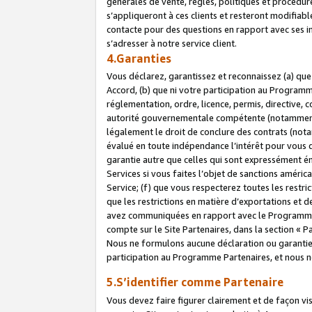
générales de vente, règles, politiques et procédure
s’appliqueront à ces clients et resteront modifiabl
contacte pour des questions en rapport avec ses in
s’adresser à notre service client.
4.Garanties
Vous déclarez, garantissez et reconnaissez (a) qu
Accord, (b) que ni votre participation au Programme
réglementation, ordre, licence, permis, directive,
autorité gouvernementale compétente (notamment le
légalement le droit de conclure des contrats (not
évalué en toute indépendance l’intérêt pour vous 
garantie autre que celles qui sont expressément én
Services si vous faites l’objet de sanctions amér
Service; (f) que vous respecterez toutes les restri
que les restrictions en matière d’exportations et d
avez communiquées en rapport avec le Programme P
compte sur le Site Partenaires, dans la section «
Nous ne formulons aucune déclaration ou garantie
participation au Programme Partenaires, et nous n
5.S’identifier comme Partenaire
Vous devez faire figurer clairement et de façon vi