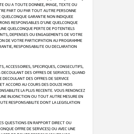
TE OU A TOUTE DONNEE, IMAGE, TEXTE OU
OTRE PART OU PAR TOUT AUTRE PERSONNE
NE QUELCONQUE GARANTIE NON INDIQUEE
 SERONS RESPONSABLES D’UNE QUELCONQUE
UNE QUELCONQUE PERTE DE POTENTIELS
EMENTS, DEPENSES OU ENGAGEMENTS DE VOTRE
ION DE VOTRE PARTICIPATION AU PROGRAMME
ARANTIE, RESPONSABILITE OU DECLARATION
, ACCESSOIRES, SPECIFIQUES, CONSECUTIFS,
S DECOULANT DES OFFRES DE SERVICES, QUAND
LE DECOULANT DES OFFRES DE SERVICE
 CET ACCORD AU COURS DES DOUZE MOIS
ONSABILITE LA PLUS RECENTE. VOUS RENONCEZ
, UNE INJONCTION OU TOUT AUTRE MESURE EN
OUTE RESPONSABILITE DONT LA LEGISLATION
LES QUESTIONS EN RAPPORT DIRECT OU
LCONQUE OFFRE DE SERVICES) OU AVEC UNE