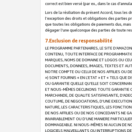
correct est bien versé (par ex., dans le cas d’annul
Lors de la résiliation du présent Accord, tous les 
l’exception des droits et obligations des parties p
que toutes les obligations de paiements dus, mais no
dégager l'une quelconque des parties de toute resp
7.Exclusion de responsabilité
LE PROGRAMME PARTENAIRES, LE SITE D’AMAZON
CONTENU, TOUTE INTERFACE DE PROGRAMMATION
MARQUES, NOMS DE DOMAINE ET LOGOS OU CEUX 
DOCUMENTS, DONNEES, IMAGES, TEXTES ET AUT
NOTRE COMPTE OU CELUI DE NOS AFFILIES OU 
») SONT FOURNIS « EN L’ETAT » ET « TELS QU
OU GARANTIE QUELLE QU’ELLE SOIT CONCERNANT 
ET NOUS-MÊMES DECLINONS TOUTE GARANTIE CON
MARCHANDE, DE QUALITE SATISFAISANTE, D’ADE
COUTUME, DE NEGOCIATIONS, D’UNE EXECUTION
NATURE, LES CARACTERISTIQUES, LES FONCTION
DE NOS AFFILIES OU DE NOS CONCEDANTS NE G
INVARIABLEMENT OU D’UNE MANIERE PARTICULI
DOMMAGEABLE. NI NOUS-MÊMES NI AUCUN DE NO
LOGICIELS MALVEILLANTS OU INTERRUPTIONS D