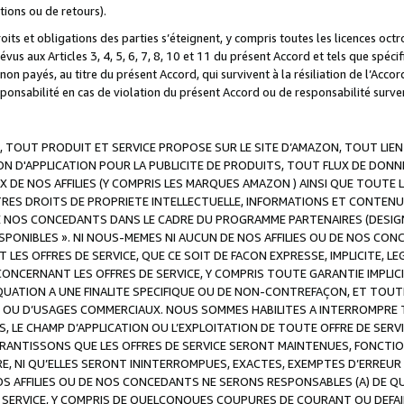
ations ou de retours).
droits et obligations des parties s’éteignent, y compris toutes les licences oc
révus aux Articles 3, 4, 5, 6, 7, 8, 10 et 11 du présent Accord et tels que sp
n payés, au titre du présent Accord, qui survivent à la résiliation de l’Accord
onsabilité en cas de violation du présent Accord ou de responsabilité survenu
, TOUT PRODUIT ET SERVICE PROPOSE SUR LE SITE D’AMAZON, TOUT LIEN
 D'APPLICATION POUR LA PUBLICITE DE PRODUITS, TOUT FLUX DE DONN
DE NOS AFFILIES (Y COMPRIS LES MARQUES AMAZON ) AINSI QUE TOUTE L
RES DROITS DE PROPRIETE INTELLECTUELLE, INFORMATIONS ET CONTENU
DE NOS CONCEDANTS DANS LE CADRE DU PROGRAMME PARTENAIRES (DESIG
E DISPONIBLES ». NI NOUS-MEMES NI AUCUN DE NOS AFFILIES OU DE NOS
LES OFFRES DE SERVICE, QUE CE SOIT DE FACON EXPRESSE, IMPLICITE, L
CERNANT LES OFFRES DE SERVICE, Y COMPRIS TOUTE GARANTIE IMPLICIT
QUATION A UNE FINALITE SPECIFIQUE OU DE NON-CONTREFAÇON, ET TOUTE
 OU D’USAGES COMMERCIAUX. NOUS SOMMES HABILITES A INTERROMPRE TO
S, LE CHAMP D’APPLICATION OU L’EXPLOITATION DE TOUTE OFFRE DE SER
ARANTISSONS QUE LES OFFRES DE SERVICE SERONT MAINTENUES, FONCTIO
ERE, NI QU’ELLES SERONT ININTERROMPUES, EXACTES, EXEMPTES D’ER
S AFFILIES OU DE NOS CONCEDANTS NE SERONS RESPONSABLES (A) DE QU
E SERVICE, Y COMPRIS DE QUELCONQUES COUPURES DE COURANT OU DEFAI