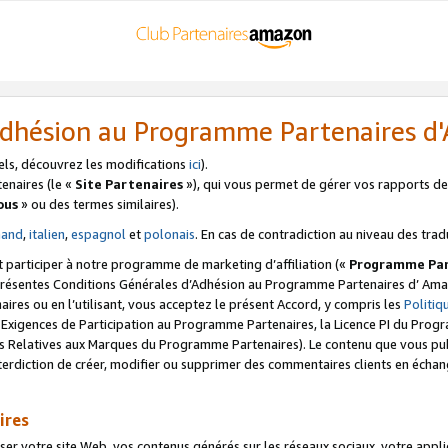
’Adhésion au Programme Partenaires 
els, découvrez les modifications
ici
).
enaires (le «
Site Partenaires
»), qui vous permet de gérer vos rapports de 
ous
» ou des termes similaires).
mand
,
italien
,
espagnol
et
polonais
. En cas de contradiction au niveau des trad
t participer à notre programme de marketing d’affiliation («
Programme Par
 présentes Conditions Générales d’Adhésion au Programme Partenaires d’ Ama
naires ou en l’utilisant, vous acceptez le présent Accord, y compris les
Politi
s Exigences de Participation au Programme Partenaires, la Licence PI du Pr
s Relatives aux Marques du Programme Partenaires). Le contenu que vous publ
erdiction de créer, modifier ou supprimer des commentaires clients en échan
ires
votre site Web, vos contenus générés sur les réseaux sociaux, votre applicati