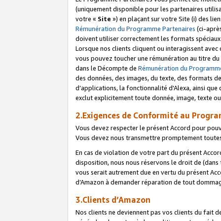
(uniquement disponible pour les partenaires utilis
votre «
Site
») en plaçant sur votre Site (i) des li
Rémunération du Programme Partenaires
(ci-aprè
doivent utiliser correctement les formats spéciaux
Lorsque nos clients cliquent ou interagissent avec
vous pouvez toucher une rémunération au titre du p
dans le Décompte de
Rémunération du Programme
des données, des images, du texte, des formats de 
d’applications, la fonctionnalité d'Alexa, ainsi q
exclut explicitement toute donnée, image, texte ou
2.Exigences de Conformité au Progr
Vous devez respecter le présent Accord pour pouv
Vous devez nous transmettre promptement toutes 
En cas de violation de votre part du présent Accor
disposition, nous nous réservons le droit de (dans
vous serait autrement due en vertu du présent Accor
d’Amazon à demander réparation de tout dommag
3.Clients d’Amazon
Nos clients ne deviennent pas vos clients du fait 