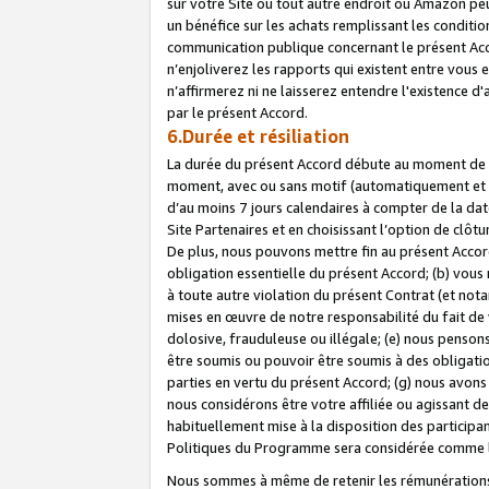
sur votre Site ou tout autre endroit où Amazon peut
un bénéfice sur les achats remplissant les conditio
communication publique concernant le présent Acco
n’enjoliverez les rapports qui existent entre vou
n’affirmerez ni ne laisserez entendre l'existence 
par le présent Accord.
6.Durée et résiliation
La durée du présent Accord débute au moment de vo
moment, avec ou sans motif (automatiquement et sans
d’au moins 7 jours calendaires à compter de la dat
Site Partenaires et en choisissant l’option de clô
De plus, nous pouvons mettre fin au présent Accord
obligation essentielle du présent Accord; (b) vous
à toute autre violation du présent Contrat (et no
mises en œuvre de notre responsabilité du fait de 
dolosive, frauduleuse ou illégale; (e) nous penso
être soumis ou pouvoir être soumis à des obligati
parties en vertu du présent Accord; (g) nous avon
nous considérons être votre affiliée ou agissant 
habituellement mise à la disposition des participants
Politiques du Programme sera considérée comme la 
Nous sommes à même de retenir les rémunérations 