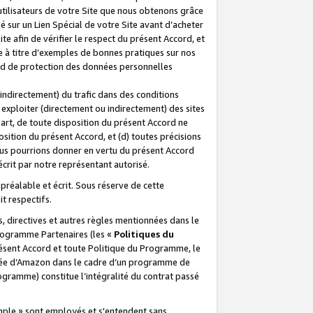
 utilisateurs de votre Site que nous obtenons grâce
é sur un Lien Spécial de votre Site avant d’acheter
te afin de vérifier le respect du présent Accord, et
te à titre d’exemples de bonnes pratiques sur nos
ord de protection des données personnelles
indirectement) du trafic dans des conditions
exploiter (directement ou indirectement) des sites
 part, de toute disposition du présent Accord ne
osition du présent Accord, et (d) toutes précisions
ous pourrions donner en vertu du présent Accord
écrit par notre représentant autorisé.
préalable et écrit. Sous réserve de cette
it respectifs.
s, directives et autres règles mentionnées dans le
programme Partenaires (les «
Politiques du
résent Accord et toute Politique du Programme, le
iliée d’Amazon dans le cadre d’un programme de
ogramme) constitue l’intégralité du contrat passé
xemple » sont employés et s'entendent sans