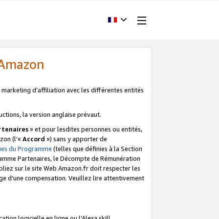
d'Amazon
marketing d’affiliation avec les différentes entités
uctions, la version anglaise prévaut.
tenaires
» et pour lesdites personnes ou entités,
zon (l’«
Accord
») sans y apporter de
ques du Programme
(telles que définies à la Section
ogramme Partenaires, le Décompte de Rémunération
iez sur le site Web Amazon.fr doit respecter les
ge d'une compensation. Veuillez lire attentivement
on logicielle en ligne ou l'Alexa skill