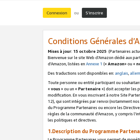
Connexion
S’inscrire
ou
Conditions Générales d
Mises à jour
:
15 octobre 2025
(Partenaires actu
Bienvenue sur le site Web d’Amazon dédié aux part
d’Amazon, listées en
Annexe 1
(«
Amazon
» ou «
n
Des traductions sont disponibles en:
anglais
,
alle
Toute personne ou entité participant ou souhaitan
«
vous
» ou un «
Partenaire
») doit accepter les
modification. En vous inscrivant à notre Site Parte
12), qui sont intégrées par renvoi (notamment no
du Programme Partenaires ou encore les Directive
règles de la communauté d'Amazon, y compris l'int
les politiques et directives.
1.Description du Programme Partena
Le Programme Partenaires vous permet de monétiser 