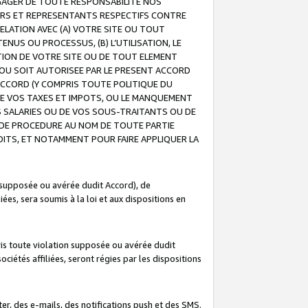
GAGER DE TOUTE RESPONSABILITE NOS
EURS ET REPRESENTANTS RESPECTIFS CONTRE
ELATION AVEC (A) VOTRE SITE OU TOUT
ENUS OU PROCESSUS, (B) L’UTILISATION, LE
ATION DE VOTRE SITE OU DE TOUT ELEMENT
E OU SOIT AUTORISEE PAR LE PRESENT ACCORD
ACCORD (Y COMPRIS TOUTE POLITIQUE DU
DE VOS TAXES ET IMPOTS, OU LE MANQUEMENT
OS SALARIES OU DE VOS SOUS-TRAITANTS OU DE
DE PROCEDURE AU NOM DE TOUTE PARTIE
OITS, ET NOTAMMENT POUR FAIRE APPLIQUER LA
 supposée ou avérée dudit Accord), de
ées, sera soumis à la loi et aux dispositions en
is toute violation supposée ou avérée dudit
iétés affiliées, seront régies par les dispositions
r, des e-mails, des notifications push et des SMS.