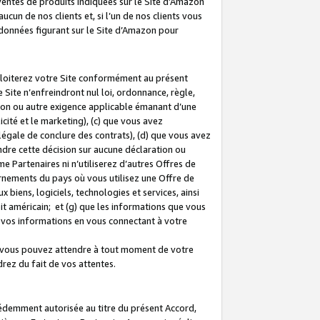
 ventes de produits indiquées sur le Site d’Amazon
cun de nos clients et, si l’un de nos clients vous
rdonnées figurant sur le Site d’Amazon pour
ploiterez votre Site conformément au présent
 Site n’enfreindront nul loi, ordonnance, règle,
ision ou autre exigence applicable émanant d’une
ité et le marketing), (c) que vous avez
égale de conclure des contrats), (d) que vous avez
dre cette décision sur aucune déclaration ou
 Partenaires ni n’utiliserez d’autres Offres de
ernements du pays où vous utilisez une Offre de
 biens, logiciels, technologies et services, ainsi
oit américain; et (g) que les informations que vous
vos informations en vous connectant à votre
e vous pouvez attendre à tout moment de votre
rez du fait de vos attentes.
cédemment autorisée au titre du présent Accord,