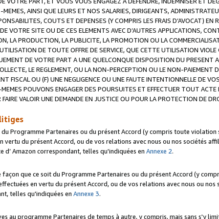
 VOTRE PART, ET VOUS VOUS ENGAGEZ A DEFENDRE, INDEMNISER ET DE
-MEMES, AINSI QUE LEURS ET NOS SALARIES, DIRIGEANTS, ADMINISTRAT
NSABILITES, COUTS ET DEPENSES (Y COMPRIS LES FRAIS D’AVOCAT) EN R
 DE VOTRE SITE OU DE CES ELEMENTS AVEC D’AUTRES APPLICATIONS, CONT
ON, LA PRODUCTION, LA PUBLICITE, LA PROMOTION OU LA COMMERCIALIS
UTILISATION DE TOUTE OFFRE DE SERVICE, QUE CETTE UTILISATION VIOL
NQUEMENT DE VOTRE PART A UNE QUELCONQUE DISPOSITION DU PRESENT 
COLLECTE, LE REGLEMENT, OU LA NON-PERCEPTION OU LE NON-PAIEMENT 
NT FISCAL OU (F) UNE NEGLIGENCE OU UNE FAUTE INTENTIONNELLE DE V
MEMES POUVONS ENGAGER DES POURSUITES ET EFFECTUER TOUT ACTE 
 FAIRE VALOIR UNE DEMANDE EN JUSTICE OU POUR LA PROTECTION DE DR
litiges
t du Programme Partenaires ou du présent Accord (y compris toute violation
 vertu du présent Accord, ou de vos relations avec nous ou nos sociétés affili
ite d’ Amazon correspondant, telles qu'indiquées en
Annexe 2
.
e façon que ce soit du Programme Partenaires ou du présent Accord (y compr
ffectuées en vertu du présent Accord, ou de vos relations avec nous ou nos soc
nt, telles qu'indiquées en
Annexe 3
.
 au programme Partenaires de temps à autre, y compris, mais sans s'y limite