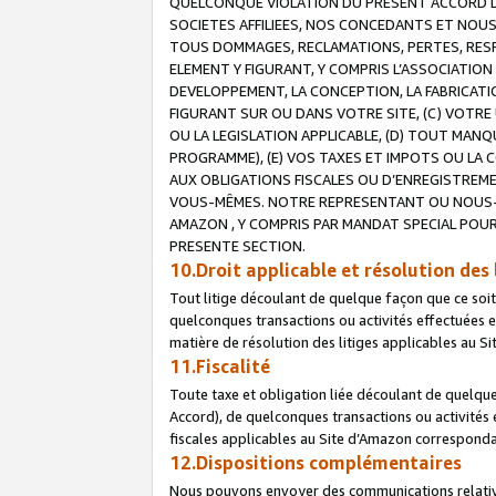
QUELCONQUE VIOLATION DU PRESENT ACCORD DE
SOCIETES AFFILIEES, NOS CONCEDANTS ET NOUS
TOUS DOMMAGES, RECLAMATIONS, PERTES, RESPO
ELEMENT Y FIGURANT, Y COMPRIS L’ASSOCIATION
DEVELOPPEMENT, LA CONCEPTION, LA FABRICATI
FIGURANT SUR OU DANS VOTRE SITE, (C) VOTRE 
OU LA LEGISLATION APPLICABLE, (D) TOUT MA
PROGRAMME), (E) VOS TAXES ET IMPOTS OU LA 
AUX OBLIGATIONS FISCALES OU D’ENREGISTREME
VOUS-MÊMES. NOTRE REPRESENTANT OU NOUS-
AMAZON , Y COMPRIS PAR MANDAT SPECIAL POUR
PRESENTE SECTION.
10.Droit applicable et résolution des 
Tout litige découlant de quelque façon que ce soi
quelconques transactions ou activités effectuées en
matière de résolution des litiges applicables au S
11.Fiscalité
Toute taxe et obligation liée découlant de quelqu
Accord), de quelconques transactions ou activités e
fiscales applicables au Site d’Amazon corresponda
12.Dispositions complémentaires
Nous pouvons envoyer des communications relatives