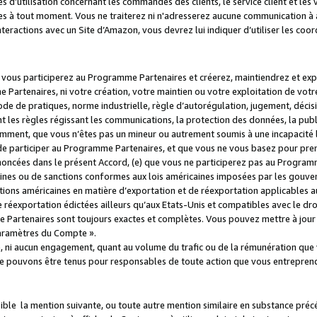
s d’utilisation concernant les commandes des clients, le service client et les
es à tout moment. Vous ne traiterez ni n'adresserez aucune communication à au
teractions avec un Site d’Amazon, vous devrez lui indiquer d’utiliser les coo
e vous participerez au Programme Partenaires et créerez, maintiendrez et ex
 Partenaires, ni votre création, votre maintien ou votre exploitation de votre
 code de pratiques, norme industrielle, règle d’autorégulation, jugement, déc
s règles régissant les communications, la protection des données, la public
amment, que vous n’êtes pas un mineur ou autrement soumis à une incapacité l
de participer au Programme Partenaires, et que vous ne vous basez pour pren
oncées dans le présent Accord, (e) que vous ne participerez pas au Programme
icaines ou de sanctions conformes aux lois américaines imposées par les gouv
ctions américaines en matière d’exportation et de réexportation applicables aux
e réexportation édictées ailleurs qu’aux Etats-Unis et compatibles avec le dr
artenaires sont toujours exactes et complètes. Vous pouvez mettre à jour 
 Paramètres du Compte ».
, ni aucun engagement, quant au volume du trafic ou de la rémunération qu
e pouvons être tenus pour responsables de toute action que vous entreprend
sible la mention suivante, ou toute autre mention similaire en substance pré