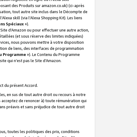
posant des Produits sur amazon.co.uk) (ci-après
isation, tout autre site inclus dans le Décompte de
 l'Alexa skill (via l'Alexa Shopping Kit). Les liens
ens Spéciaux
»).
e Site d’Amazon ou pour effectuer une autre action,
aillées (et sous réserve des limites indiquées)
 services, nous pouvons mettre à votre disposition
ation de liens, des interfaces de programmation
u Programme
»). Le Contenu du Programme
ite qui n’est pas le Site d’Amazon.
ct du présent Accord.
s, en sus de tout autre droit ou recours à notre
s acceptez de renoncer à) toute rémunération qui
ans préavis et sans préjudice de tout autre droit
s, toutes les politiques des prix, conditions