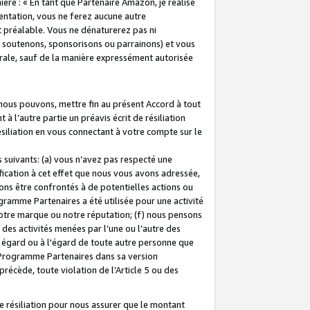
ière : « En tant que Partenaire Amazon, je réalise
mentation, vous ne ferez aucune autre
 préalable. Vous ne dénaturerez pas ni
s soutenons, sponsorisons ou parrainons) et vous
orale, sauf de la manière expressément autorisée
 nous pouvons, mettre fin au présent Accord à tout
à l’autre partie un préavis écrit de résiliation
ésiliation en vous connectant à votre compte sur le
 suivants: (a) vous n’avez pas respecté une
fication à cet effet que nous vous avons adressée,
ns être confrontés à de potentielles actions ou
gramme Partenaires a été utilisée pour une activité
notre marque ou notre réputation; (f) nous pensons
des activités menées par l’une ou l’autre des
 égard ou à l'égard de toute autre personne que
u Programme Partenaires dans sa version
 précède, toute violation de l’Article 5 ou des
 résiliation pour nous assurer que le montant