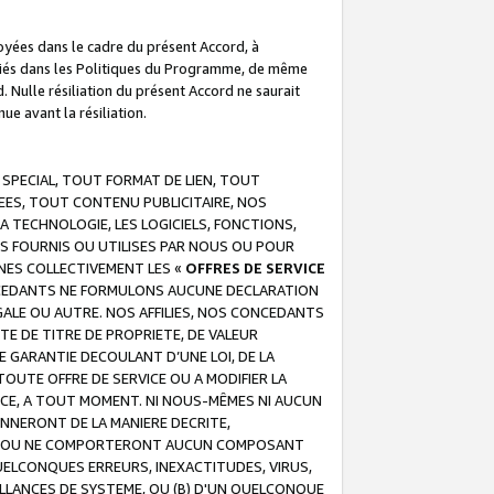
troyées dans le cadre du présent Accord, à
écifiés dans les Politiques du Programme, de même
. Nulle résiliation du présent Accord ne saurait
e avant la résiliation.
 SPECIAL, TOUT FORMAT DE LIEN, TOUT
EES, TOUT CONTENU PUBLICITAIRE, NOS
A TECHNOLOGIE, LES LOGICIELS, FONCTIONS,
S FOURNIS OU UTILISES PAR NOUS OU POUR
NES COLLECTIVEMENT LES «
OFFRES DE SERVICE
 CONCEDANTS NE FORMULONS AUCUNE DECLARATION
EGALE OU AUTRE. NOS AFFILIES, NOS CONCEDANTS
E DE TITRE DE PROPRIETE, DE VALEUR
 GARANTIE DECOULANT D’UNE LOI, DE LA
UTE OFFRE DE SERVICE OU A MODIFIER LA
VICE, A TOUT MOMENT. NI NOUS-MÊMES NI AUCUN
NNERONT DE LA MANIERE DECRITE,
REUR OU NE COMPORTERONT AUCUN COMPOSANT
ELCONQUES ERREURS, INEXACTITUDES, VIRUS,
LLANCES DE SYSTEME, OU (B) D'UN QUELCONQUE