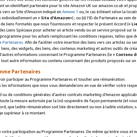
ant un identifiant partenaire pour le site Amazon UK sur amazon.co.uk et pro
ens vers un Site d’Amazon indiqué en
Annexe 1
ou, le cas échéant selon la local
s individuellement un «
Site d’Amazon
») ; ou (ii) l'ID de Partenaire au sein de
 de liens formatés que nous fournissons et respecter le présent Accord («
Li
 des Liens Spéciaux pour acheter un article vendu ou un service proposé sur l
rogramme pour les achats remplissant les conditions requises, telles que dét
 Partenaires
. Afin de faciliter votre insertion des liens vers ces articles ou
liens, des widgets, des liens, des contenus marketing et autres outils de cré
ue d’autres informations concernant le Programme Partenaires (le «
Contenu d
 tout autre information ou contenu concernant des produits proposés sur un s
amme Partenaires
oir participer au Programme Partenaires et toucher une rémunération.
les informations que nous vous demanderons en vue de vérifier votre respe
d ou de conditions générales d’autres contrats marketing d’Amazon applicable
 toute la mesure autorisée par la loi) suspendre de façon permanente (et vou
d, que ladite rémunération soit liée directement ou non à ladite violation, s
e supérieur à ce montant.
de votre participation au Programme Partenaires. De même qu’entre vous et nou