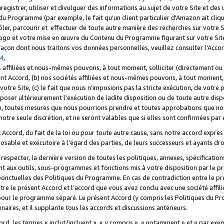
registrer, utiliser et divulguer des informations au sujet de votre Site et des
u Programme (par exemple, le fait qu’un client particulier d'Amazon ait cliqu
ôler, parcourir et effectuer de toute autre manière des recherches sur votre Si
tre logo et votre mise en œuvre du Contenu du Programme figurant sur votre Si
 façon dont nous traitons vos données personnelles, veuillez consulter l’Acc
 4
,
 affiliées et nous-mêmes pouvons, à tout moment, solliciter (directement ou 
nt Accord, (b) nos sociétés affiliées et nous-mêmes pouvons, à tout moment, 
votre Site, (c) le fait que nous n’imposions pas la stricte exécution, de votre
poser ultérieurement l’exécution de ladite disposition ou de toute autre disp
ce, toutes mesures que nous pourrions prendre et toutes approbations que n
otre seule discrétion, et ne seront valables que si elles sont confirmées par 
Accord, du fait de la loi ou pour toute autre cause, sans notre accord exprès 
posable et exécutoire à l’égard des parties, de leurs successeurs et ayants dro
especter, la dernière version de toutes les politiques, annexes, spécification
ant aux outils, sous-programmes et fonctions mis à votre disposition par le 
 ponctuelles des Politiques du Programme. En cas de contradiction entre le p
ntre le présent Accord et l’accord que vous avez conclu avec une société aff
 pour le programme séparé. Le présent Accord (y compris les Politiques du Pr
ires, et il supplante tous les accords et discussions antérieurs.
cord, les termes « inclut/incluent », « y compris », « notamment » et « par e