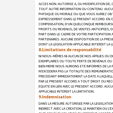
ACCES NON-AUTORISE A, OU MODIFICATION DE, 
TOUT AUTRE INFORMATION OU CONTENU. AUCUN
PHYSIQUE OU MORALE OU QUE VOUS AURIEZ OBT
EXPRESSEMENT DANS LE PRESENT ACCORD. EN 
COMPENSATION, D’UN QUELCONQUE REMBOURSE
PROFITS OU REVENUS, DE VENTES ANTICIPEES, 
PART DANS LE CADRE DE VOTRE PARTICIPATION
PARTENAIRES. AUCUNE DISPOSITION DE LA PRES
DONT LA LEGISLATION APPLICABLE INTERDIT LA L
8.Limitations de responsabilité
NI NOUS-MÊMES NI AUCUN DE NOS AFFILIES OU
EXEMPLAIRES OU TOUTE PERTE DE REVENUS OU 
BIEN MEME NOUS AURIONS ETE INFORMES DE LA 
N’EXCEDERA PAS LA TOTALITE DES REMUNERATI
PRECEDANT IMMEDIATEMENT LA DATE A LAQUELLE
PAR LE PRESENT ACCORD A TOUT DROIT OU REC
EQUITE EN LIEN AVEC LE PRESENT ACCORD. AUC
APPLICABLE INTERDIT LA LIMITATION.
9.Indemnisation
DANS LA MESURE AUTORISEE PAR LA LEGISLATI
INDIRECT AVEC LA CREATION, LE MAINTIEN OU L