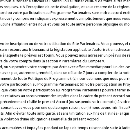
 vous autoriser à afficher le Contenu ou à utiliser celui-ci de toute autre man
ns requises. » A l’exception de cette divulgation, et sous réserve de la régle
rd ou votre participation au Programme Partenaires sans notre accord écrit
s et nous (y compris en indiquant expressément ou implicitement que nous vou
d'aucune affiliation entre nous et vous ou toute autre personne physique ou m
tre inscription ou de votre utilisation du Site Partenaires. Vous pouvez, et
 recours aux tribunaux, si la législation applicable l’autorise), en adressant 
e à laquelle le préavis est fourni. Vous pouvez nous adresser un préavis de r
ture de votre compte dans la section « Paramètres du Compte ».
, ou suspendre votre compte, par écrit avec effet immédiat pour l’un des cas
 n’avez pas, autrement, remédié, dans un délai de 7 jours à compter de la noti
tamment de toute Politique du Programme); (c) nous estimons que nous pourrio
votre participation au Programme Partenaires; (d) votre participation au Pro
ns que vous ou votre participation au Programme Partenaires pourrait ternir 
ons relatives au recouvrement des impôts dans le cadre du présent Accord ou 
s précédemment résilié le présent Accord (ou suspendu votre compte) à votre
de concert avec vous pour une quelconque raison; ou (h) nous avons mis fin a
. Afin d’éviter toute ambiguïté, et sans limitation aux fins de l’alinéa (a) qui
violation d’une obligation essentielle du présent Accord.
accumulées et impayées pendant un laps de temps raisonnable suite à ladite