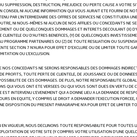
OU SUPPRESSION, DESTRUCTION, PREJUDICE OU PERTE CAUSE A VOTRE SI
 CONSEIL NI AUCUNE INFORMATION QUI VOUS AURAIT ETE FOURNI DE N
ENU PAR L’INTERMEDIAIRE DES OFFRES DE SERVICES NE CONSTITUERA U
OUTRE, NI NOUS-MÊMES NI AUCUN DE NOS AFFILIES OU CONCEDANTS NE
MENT OU DE QUELCONQUES DOMMAGES ET INTERETS DECOULANT (X) D'
DE CLIENTELE OU D'AUTRES BENEFICES, (Y) DE QUELCONQUES INVESTISS
 AU PROGRAMME PARTENAIRES OU (Z) DE TOUTE RESILIATION OU SUSPENS
ENTE SECTION 7 N'AURA POUR EFFET D'EXCLURE OU DE LIMITER TOUTE G
IMITATION OU L’EXCLUSION.
 DE NOS CONCEDANTS NE SERONS RESPONSABLES DES DOMMAGES INDIRECTS
DE PROFITS, TOUTE PERTE DE CLIENTELE, DE JOUISSANCE OU DE DONNEE
POSSIBILITE DE CES DOMMAGES. DE PLUS, NOTRE RESPONSABILITE GLOBA
ONS QUI VOUS ONT ETE VERSEES OU QUI VOUS SONT DUES EN VERTU DE
 EST INTERVENU L’EVENEMENT QUI A DONNE LIEU A LA DEMANDE DE RESP
OURS EN EQUITE, Y COMPRIS LE DROIT A DEMANDER l'EXECUTION FORCEE
UNE DISPOSITION DU PRESENT PARAGRAPHE N'A POUR EFFET DE LIMITER T
ON EN VIGUEUR, NOUS DECLINONS TOUTE RESPONSABILITE POUR TOUTES 
’EXPLOITATION DE VOTRE SITE (Y COMPRIS VOTRE UTILISATION D'UNE QUE