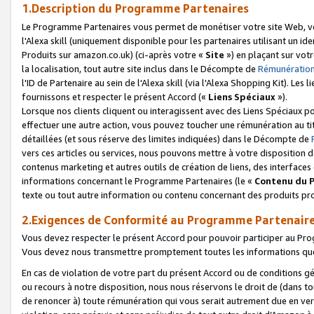
1.Description du Programme Partenaires
Le Programme Partenaires vous permet de monétiser votre site Web, vos 
l'Alexa skill (uniquement disponible pour les partenaires utilisant un 
Produits sur amazon.co.uk) (ci-après votre «
Site
») en plaçant sur votr
la localisation, tout autre site inclus dans le Décompte de
Rémunération
l'ID de Partenaire au sein de l'Alexa skill (via l'Alexa Shopping Kit). Le
fournissons et respecter le présent Accord («
Liens Spéciaux
»).
Lorsque nos clients cliquent ou interagissent avec des Liens Spéciaux p
effectuer une autre action, vous pouvez toucher une rémunération au ti
détaillées (et sous réserve des limites indiquées) dans le Décompte de
vers ces articles ou services, nous pouvons mettre à votre disposition d
contenus marketing et autres outils de création de liens, des interfaces
informations concernant le Programme Partenaires (le «
Contenu du 
texte ou tout autre information ou contenu concernant des produits prop
2.Exigences de Conformité au Programme Partenair
Vous devez respecter le présent Accord pour pouvoir participer au Pr
Vous devez nous transmettre promptement toutes les informations que
En cas de violation de votre part du présent Accord ou de conditions g
ou recours à notre disposition, nous nous réservons le droit de (dans 
de renoncer à) toute rémunération qui vous serait autrement due en ver