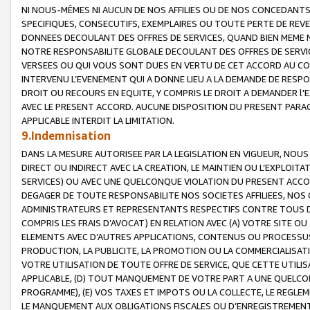
NI NOUS-MÊMES NI AUCUN DE NOS AFFILIES OU DE NOS CONCEDANT
SPECIFIQUES, CONSECUTIFS, EXEMPLAIRES OU TOUTE PERTE DE REVE
DONNEES DECOULANT DES OFFRES DE SERVICES, QUAND BIEN MEME N
NOTRE RESPONSABILITE GLOBALE DECOULANT DES OFFRES DE SERVI
VERSEES OU QUI VOUS SONT DUES EN VERTU DE CET ACCORD AU CO
INTERVENU L’EVENEMENT QUI A DONNE LIEU A LA DEMANDE DE RESP
DROIT OU RECOURS EN EQUITE, Y COMPRIS LE DROIT A DEMANDER l'
AVEC LE PRESENT ACCORD. AUCUNE DISPOSITION DU PRESENT PARAG
APPLICABLE INTERDIT LA LIMITATION.
9.Indemnisation
DANS LA MESURE AUTORISEE PAR LA LEGISLATION EN VIGUEUR, NO
DIRECT OU INDIRECT AVEC LA CREATION, LE MAINTIEN OU L’EXPLOIT
SERVICES) OU AVEC UNE QUELCONQUE VIOLATION DU PRESENT ACCO
DEGAGER DE TOUTE RESPONSABILITE NOS SOCIETES AFFILIEES, NOS 
ADMINISTRATEURS ET REPRESENTANTS RESPECTIFS CONTRE TOUS D
COMPRIS LES FRAIS D’AVOCAT) EN RELATION AVEC (A) VOTRE SITE O
ELEMENTS AVEC D’AUTRES APPLICATIONS, CONTENUS OU PROCESSUS, (
PRODUCTION, LA PUBLICITE, LA PROMOTION OU LA COMMERCIALISAT
VOTRE UTILISATION DE TOUTE OFFRE DE SERVICE, QUE CETTE UTILI
APPLICABLE, (D) TOUT MANQUEMENT DE VOTRE PART A UNE QUELCO
PROGRAMME), (E) VOS TAXES ET IMPOTS OU LA COLLECTE, LE REGLE
LE MANQUEMENT AUX OBLIGATIONS FISCALES OU D’ENREGISTREMENT 