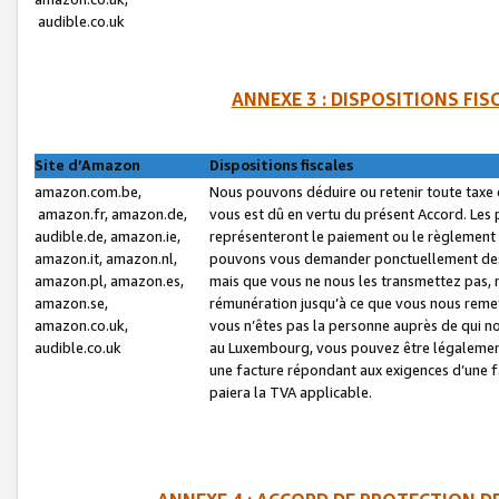
audible.co.uk
ANNEXE 3 : DISPOSITIONS FI
Site d’Amazon
Dispositions fiscales
amazon.com.be,
Nous pouvons déduire ou retenir toute taxe 
amazon.fr, amazon.de,
vous est dû en vertu du présent Accord. Les 
audible.de, amazon.ie,
représenteront le paiement ou le règlement 
amazon.it, amazon.nl,
pouvons vous demander ponctuellement des r
amazon.pl, amazon.es,
mais que vous ne nous les transmettez pas, n
amazon.se,
rémunération jusqu’à ce que vous nous reme
amazon.co.uk,
vous n’êtes pas la personne auprès de qui no
audible.co.uk
au Luxembourg, vous pouvez être légalement 
une facture répondant aux exigences d’une 
paiera la TVA applicable.