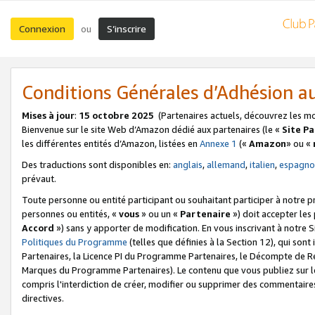
Connexion
S’inscrire
ou
Conditions Générales d’Adhésion 
Mises à jour
:
15 octobre 2025
(Partenaires actuels, découvrez les m
Bienvenue sur le site Web d’Amazon dédié aux partenaires (le «
Site P
les différentes entités d’Amazon, listées en
Annexe 1
(«
Amazon
» ou «
Des traductions sont disponibles en:
anglais
,
allemand
,
italien
,
espagno
prévaut.
Toute personne ou entité participant ou souhaitant participer à notre 
personnes ou entités, «
vous
» ou un «
Partenaire
») doit accepter le
Accord
») sans y apporter de modification. En vous inscrivant à notre Si
Politiques du Programme
(telles que définies à la Section 12), qui so
Partenaires, la Licence PI du Programme Partenaires, le Décompte de 
Marques du Programme Partenaires). Le contenu que vous publiez sur l
compris l'interdiction de créer, modifier ou supprimer des commentaires
directives.