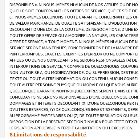
DISPONIBLES ». NI NOUS-MEMES NI AUCUN DE NOS AFFILIES OU D
QU’ELLE SOIT CONCERNANT LES OFFRES DE SERVICE, QUE CE SOIT DE
ET NOUS-MÊMES DECLINONS TOUTE GARANTIE CONCERNANT LES OFFRE
DE VALEUR MARCHANDE, DE QUALITE SATISFAISANTE, D’ADEQUATION
DECOULANT D’UNE LOI, DE LA COUTUME, DE NEGOCIATIONS, D’UNE
TOUTE OFFRE DE SERVICE OU A MODIFIER LA NATURE, LES CARACTERI
OFFRE DE SERVICE, A TOUT MOMENT. NI NOUS-MÊMES NI AUCUN DE 
SERVICE SERONT MAINTENUES, FONCTIONNERONT DE LA MANIERE DECR
ININTERROMPUES, EXACTES, EXEMPTES D’ERREUR OU NE COMPORT
AFFILIES OU DE NOS CONCEDANTS NE SERONS RESPONSABLES (A) DE
INTERRUPTIONS DE SERVICE, Y COMPRIS DE QUELCONQUES COUPURE
NON-AUTORISE A, OU MODIFICATION DE, OU SUPPRESSION, DESTRUC
TEXTE OU TOUT AUTRE INFORMATION OU CONTENU. AUCUN CONSEIL 
TOUT AUTRE PERSONNE PHYSIQUE OU MORALE OU QUE VOUS AURIEZ 
QUELCONQUE GARANTIE NON INDIQUEE EXPRESSEMENT DANS LE PRES
CONCEDANTS NE SERONS RESPONSABLES D’UNE QUELCONQUE COM
DOMMAGES ET INTERETS DECOULANT (X) D'UNE QUELCONQUE PERTE D
D'AUTRES BENEFICES, (Y) DE QUELCONQUES INVESTISSEMENTS, DEP
AU PROGRAMME PARTENAIRES OU (Z) DE TOUTE RESILIATION OU SU
DISPOSITION DE LA PRESENTE SECTION 7 N'AURA POUR EFFET D'EXC
LEGISLATION APPLICABLE INTERDIT LA LIMITATION OU L’EXCLUSION.
8.Limitations de responsabilité