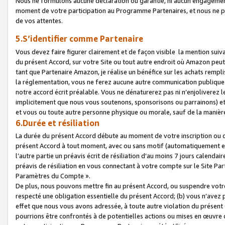
Nous ne formulons aucune déclaration ou garantie, ni aucun engagemen
moment de votre participation au Programme Partenaires, et nous ne p
de vos attentes.
5.S’identifier comme Partenaire
Vous devez faire figurer clairement et de façon visible la mention sui
du présent Accord, sur votre Site ou tout autre endroit où Amazon peut vo
tant que Partenaire Amazon, je réalise un bénéfice sur les achats remplis
la réglementation, vous ne ferez aucune autre communication publique
notre accord écrit préalable. Vous ne dénaturerez pas ni n’enjoliverez 
implicitement que nous vous soutenons, sponsorisons ou parrainons) et v
et vous ou toute autre personne physique ou morale, sauf de la manièr
6.Durée et résiliation
La durée du présent Accord débute au moment de votre inscription ou de
présent Accord à tout moment, avec ou sans motif (automatiquement et sa
l’autre partie un préavis écrit de résiliation d’au moins 7 jours calenda
préavis de résiliation en vous connectant à votre compte sur le Site Par
Paramètres du Compte ».
De plus, nous pouvons mettre fin au présent Accord, ou suspendre votre 
respecté une obligation essentielle du présent Accord; (b) vous n’avez p
effet que nous vous avons adressée, à toute autre violation du présen
pourrions être confrontés à de potentielles actions ou mises en œuvre 