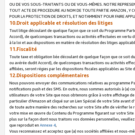
OU DE VOS SOUS-TRAITANTS OU DE VOUS-MÊMES. NOTRE REPRES
TOUT ACTE DE PROCEDURE AU NOM DE TOUTE PARTIE AMAZON , Y CO
POUR LA PROTECTION DE DROITS, ET NOTAMMENT POUR FAIRE APPL
10.Droit applicable et résolution des litiges
Tout litige découlant de quelque façon que ce soit du Programme Parte
Accord), de quelconques transactions ou activités effectuées en vertu d
à la loi et aux dispositions en matière de résolution des litiges applic
11.Fiscalité
Toute taxe et obligation liée découlant de quelque façon que ce soit 
ou avérée dudit Accord), de quelconques transactions ou activités effe
affiliées, seront régies par les dispositions fiscales applicables au Si
12.Dispositions complémentaires
Nous pouvons envoyer des communications relatives au programme Parten
notifications push et des SMS. En outre, nous sommes autorisés à (a) cont
utilisateurs de votre Site que nous obtenons grâce à votre affichage de
particulier d'Amazon ait cliqué sur un Lien Spécial de votre Site avant d
de toute autre manière des recherches sur votre Site afin de vérifier le re
votre mise en œuvre du Contenu du Programme figurant sur votre Site à
plus sur la façon dont nous traitons vos données personnelles, veuille
que reproduit en
Annexe 4
,
Vous reconnaissez et acceptez que (a) nos sociétés affiliées et nous-m