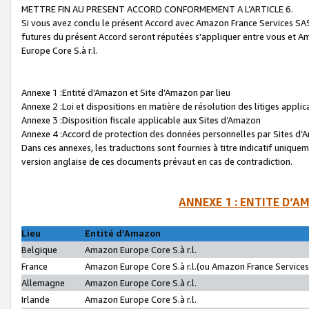
METTRE FIN AU PRESENT ACCORD CONFORMEMENT A L’ARTICLE 6.
Si vous avez conclu le présent Accord avec Amazon France Services SAS 
futures du présent Accord seront réputées s’appliquer entre vous et 
Europe Core S.à r.l.
Annexe 1 :Entité d’Amazon et Site d’Amazon par lieu
Annexe 2 :Loi et dispositions en matière de résolution des litiges appli
Annexe 3 :Disposition fiscale applicable aux Sites d’Amazon
Annexe 4 :Accord de protection des données personnelles par Sites d
Dans ces annexes, les traductions sont fournies à titre indicatif uniquem
version anglaise de ces documents prévaut en cas de contradiction.
ANNEXE 1 : ENTITE D’A
Lieu
Entité d’Amazon
Belgique
Amazon Europe Core S.à r.l.
France
Amazon Europe Core S.à r.l.(ou Amazon France Services 
Allemagne
Amazon Europe Core S.à r.l.
Irlande
Amazon Europe Core S.à r.l.