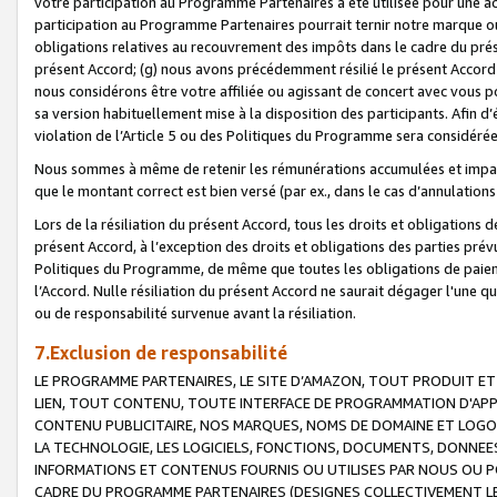
votre participation au Programme Partenaires a été utilisée pour une ac
participation au Programme Partenaires pourrait ternir notre marque ou
obligations relatives au recouvrement des impôts dans le cadre du prése
présent Accord; (g) nous avons précédemment résilié le présent Accord
nous considérons être votre affiliée ou agissant de concert avec vous 
sa version habituellement mise à la disposition des participants. Afin d’é
violation de l’Article 5 ou des Politiques du Programme sera considéré
Nous sommes à même de retenir les rémunérations accumulées et impayée
que le montant correct est bien versé (par ex., dans le cas d’annulations
Lors de la résiliation du présent Accord, tous les droits et obligations 
présent Accord, à l’exception des droits et obligations des parties prévus
Politiques du Programme, de même que toutes les obligations de paiement
l’Accord. Nulle résiliation du présent Accord ne saurait dégager l'une 
ou de responsabilité survenue avant la résiliation.
7.Exclusion de responsabilité
LE PROGRAMME PARTENAIRES, LE SITE D’AMAZON, TOUT PRODUIT ET 
LIEN, TOUT CONTENU, TOUTE INTERFACE DE PROGRAMMATION D'APP
CONTENU PUBLICITAIRE, NOS MARQUES, NOMS DE DOMAINE ET LOGOS
LA TECHNOLOGIE, LES LOGICIELS, FONCTIONS, DOCUMENTS, DONNEES
INFORMATIONS ET CONTENUS FOURNIS OU UTILISES PAR NOUS OU P
CADRE DU PROGRAMME PARTENAIRES (DESIGNES COLLECTIVEMENT LE