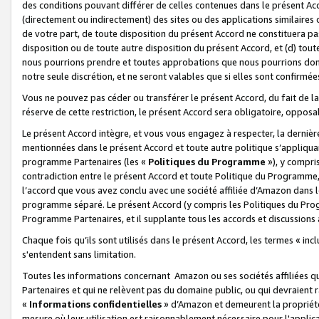
des conditions pouvant différer de celles contenues dans le présent Ac
(directement ou indirectement) des sites ou des applications similaires o
de votre part, de toute disposition du présent Accord ne constituera pa
disposition ou de toute autre disposition du présent Accord, et (d) tou
nous pourrions prendre et toutes approbations que nous pourrions donn
notre seule discrétion, et ne seront valables que si elles sont confirmée
Vous ne pouvez pas céder ou transférer le présent Accord, du fait de la 
réserve de cette restriction, le présent Accord sera obligatoire, opposab
Le présent Accord intègre, et vous vous engagez à respecter, la dernière 
mentionnées dans le présent Accord et toute autre politique s’appliqua
programme Partenaires (les «
Politiques du Programme
»), y compri
contradiction entre le présent Accord et toute Politique du Programme, 
l’accord que vous avez conclu avec une société affiliée d’Amazon dans 
programme séparé. Le présent Accord (y compris les Politiques du Progr
Programme Partenaires, et il supplante tous les accords et discussions 
Chaque fois qu’ils sont utilisés dans le présent Accord, les termes « in
s'entendent sans limitation.
Toutes les informations concernant Amazon ou ses sociétés affiliées 
Partenaires et qui ne relèvent pas du domaine public, ou qui devraient
«
Informations confidentielles
» d’Amazon et demeurent la propriété 
mesure où leur utilisation est raisonnablement nécessaire pour l'appli