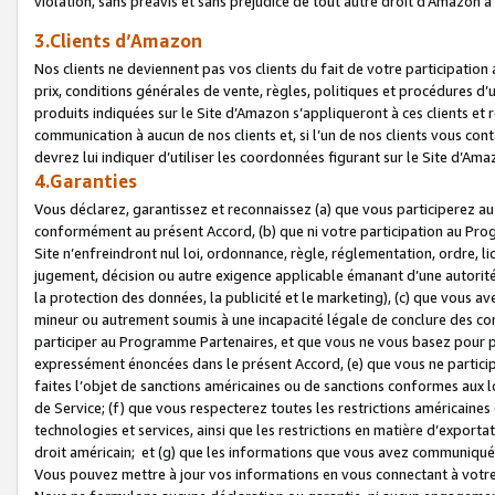
violation, sans préavis et sans préjudice de tout autre droit d’Amazo
3.Clients d’Amazon
Nos clients ne deviennent pas vos clients du fait de votre participati
prix, conditions générales de vente, règles, politiques et procédures d’u
produits indiquées sur le Site d’Amazon s’appliqueront à ces clients et
communication à aucun de nos clients et, si l’un de nos clients vous co
devrez lui indiquer d’utiliser les coordonnées figurant sur le Site d’Ama
4.Garanties
Vous déclarez, garantissez et reconnaissez (a) que vous participerez a
conformément au présent Accord, (b) que ni votre participation au Prog
Site n’enfreindront nul loi, ordonnance, règle, réglementation, ordre, li
jugement, décision ou autre exigence applicable émanant d’une autori
la protection des données, la publicité et le marketing), (c) que vous 
mineur ou autrement soumis à une incapacité légale de conclure des con
participer au Programme Partenaires, et que vous ne vous basez pour pr
expressément énoncées dans le présent Accord, (e) que vous ne particip
faites l’objet de sanctions américaines ou de sanctions conformes aux 
de Service; (f) que vous respecterez toutes les restrictions américaines
technologies et services, ainsi que les restrictions en matière d’exporta
droit américain; et (g) que les informations que vous avez communiqué
Vous pouvez mettre à jour vos informations en vous connectant à votre