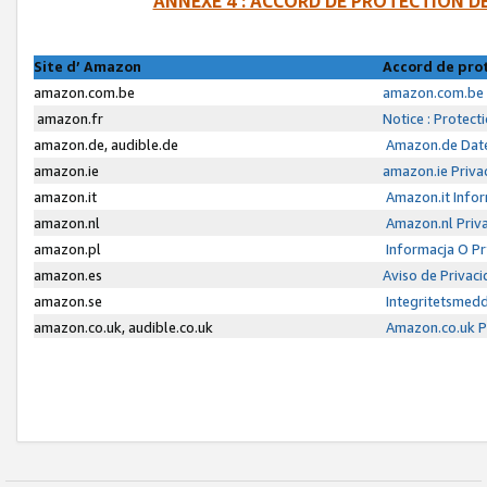
ANNEXE 4 : ACCORD DE PROTECTION 
Site d’ Amazon
Accord de pro
amazon.com.be
amazon.com.be 
amazon.fr
Notice : Protect
amazon.de, audible.de
Amazon.de Date
amazon.ie
amazon.ie Priva
amazon.it
Amazon.it Infor
amazon.nl
Amazon.nl Priva
amazon.pl
Informacja O P
amazon.es
Aviso de Privac
amazon.se
Integritetsmed
amazon.co.uk, audible.co.uk
Amazon.co.uk Pr