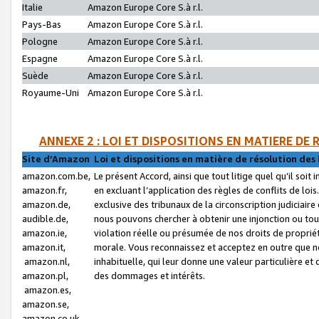
Italie
Amazon Europe Core S.à r.l.
Pays-Bas
Amazon Europe Core S.à r.l.
Pologne
Amazon Europe Core S.à r.l.
Espagne
Amazon Europe Core S.à r.l.
Suède
Amazon Europe Core S.à r.l.
Royaume-Uni
Amazon Europe Core S.à r.l.
ANNEXE 2 : LOI ET DISPOSITIONS EN MATIERE DE
Site d’Amazon
Loi et dispositions en matière de résolution des 
amazon.com.be,
Le présent Accord, ainsi que tout litige quel qu’il soi
amazon.fr,
en excluant l’application des règles de conflits de l
amazon.de,
exclusive des tribunaux de la circonscription judiciai
audible.de,
nous pouvons chercher à obtenir une injonction ou tou
amazon.ie,
violation réelle ou présumée de nos droits de proprié
amazon.it,
morale. Vous reconnaissez et acceptez en outre que n
amazon.nl,
inhabituelle, qui leur donne une valeur particulière 
amazon.pl,
des dommages et intérêts.
amazon.es,
amazon.se,
amazon.co.uk,