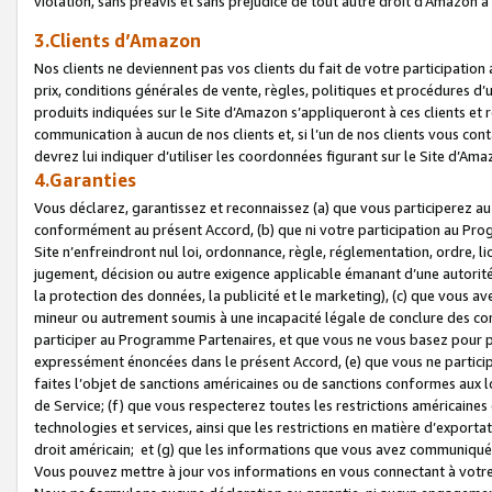
violation, sans préavis et sans préjudice de tout autre droit d’Amazo
3.Clients d’Amazon
Nos clients ne deviennent pas vos clients du fait de votre participati
prix, conditions générales de vente, règles, politiques et procédures d’u
produits indiquées sur le Site d’Amazon s’appliqueront à ces clients et
communication à aucun de nos clients et, si l’un de nos clients vous co
devrez lui indiquer d’utiliser les coordonnées figurant sur le Site d’Ama
4.Garanties
Vous déclarez, garantissez et reconnaissez (a) que vous participerez a
conformément au présent Accord, (b) que ni votre participation au Prog
Site n’enfreindront nul loi, ordonnance, règle, réglementation, ordre, li
jugement, décision ou autre exigence applicable émanant d’une autori
la protection des données, la publicité et le marketing), (c) que vous 
mineur ou autrement soumis à une incapacité légale de conclure des con
participer au Programme Partenaires, et que vous ne vous basez pour pr
expressément énoncées dans le présent Accord, (e) que vous ne particip
faites l’objet de sanctions américaines ou de sanctions conformes aux 
de Service; (f) que vous respecterez toutes les restrictions américaines
technologies et services, ainsi que les restrictions en matière d’exporta
droit américain; et (g) que les informations que vous avez communiqué
Vous pouvez mettre à jour vos informations en vous connectant à votre