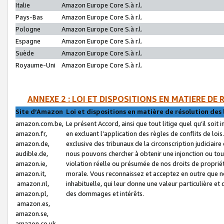
Italie
Amazon Europe Core S.à r.l.
Pays-Bas
Amazon Europe Core S.à r.l.
Pologne
Amazon Europe Core S.à r.l.
Espagne
Amazon Europe Core S.à r.l.
Suède
Amazon Europe Core S.à r.l.
Royaume-Uni
Amazon Europe Core S.à r.l.
ANNEXE 2 : LOI ET DISPOSITIONS EN MATIERE DE
Site d’Amazon
Loi et dispositions en matière de résolution des 
amazon.com.be,
Le présent Accord, ainsi que tout litige quel qu’il soi
amazon.fr,
en excluant l’application des règles de conflits de l
amazon.de,
exclusive des tribunaux de la circonscription judiciai
audible.de,
nous pouvons chercher à obtenir une injonction ou tou
amazon.ie,
violation réelle ou présumée de nos droits de proprié
amazon.it,
morale. Vous reconnaissez et acceptez en outre que n
amazon.nl,
inhabituelle, qui leur donne une valeur particulière 
amazon.pl,
des dommages et intérêts.
amazon.es,
amazon.se,
amazon.co.uk,