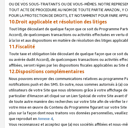
OU DE VOS SOUS-TRAITANTS OU DE VOUS-MÊMES. NOTRE REPRES
TOUT ACTE DE PROCEDURE AU NOM DE TOUTE PARTIE AMAZON , Y CO
POUR LA PROTECTION DE DROITS, ET NOTAMMENT POUR FAIRE APPL
10.Droit applicable et résolution des litiges
Tout litige découlant de quelque façon que ce soit du Programme Parte
Accord), de quelconques transactions ou activités effectuées en vertu d
à la loi et aux dispositions en matière de résolution des litiges applic
11.Fiscalité
Toute taxe et obligation liée découlant de quelque façon que ce soit 
ou avérée dudit Accord), de quelconques transactions ou activités effe
affiliées, seront régies par les dispositions fiscales applicables au Si
12.Dispositions complémentaires
Nous pouvons envoyer des communications relatives au programme Parten
notifications push et des SMS. En outre, nous sommes autorisés à (a) cont
utilisateurs de votre Site que nous obtenons grâce à votre affichage de
particulier d'Amazon ait cliqué sur un Lien Spécial de votre Site avant d
de toute autre manière des recherches sur votre Site afin de vérifier le re
votre mise en œuvre du Contenu du Programme figurant sur votre Site à
plus sur la façon dont nous traitons vos données personnelles, veuille
que reproduit en
Annexe 4
,
Vous reconnaissez et acceptez que (a) nos sociétés affiliées et nous-m