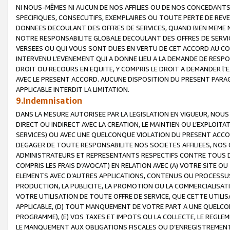
NI NOUS-MÊMES NI AUCUN DE NOS AFFILIES OU DE NOS CONCEDANT
SPECIFIQUES, CONSECUTIFS, EXEMPLAIRES OU TOUTE PERTE DE REVE
DONNEES DECOULANT DES OFFRES DE SERVICES, QUAND BIEN MEME N
NOTRE RESPONSABILITE GLOBALE DECOULANT DES OFFRES DE SERVI
VERSEES OU QUI VOUS SONT DUES EN VERTU DE CET ACCORD AU CO
INTERVENU L’EVENEMENT QUI A DONNE LIEU A LA DEMANDE DE RESP
DROIT OU RECOURS EN EQUITE, Y COMPRIS LE DROIT A DEMANDER l'
AVEC LE PRESENT ACCORD. AUCUNE DISPOSITION DU PRESENT PARAG
APPLICABLE INTERDIT LA LIMITATION.
9.Indemnisation
DANS LA MESURE AUTORISEE PAR LA LEGISLATION EN VIGUEUR, NO
DIRECT OU INDIRECT AVEC LA CREATION, LE MAINTIEN OU L’EXPLOIT
SERVICES) OU AVEC UNE QUELCONQUE VIOLATION DU PRESENT ACCO
DEGAGER DE TOUTE RESPONSABILITE NOS SOCIETES AFFILIEES, NOS 
ADMINISTRATEURS ET REPRESENTANTS RESPECTIFS CONTRE TOUS D
COMPRIS LES FRAIS D’AVOCAT) EN RELATION AVEC (A) VOTRE SITE O
ELEMENTS AVEC D’AUTRES APPLICATIONS, CONTENUS OU PROCESSUS, (
PRODUCTION, LA PUBLICITE, LA PROMOTION OU LA COMMERCIALISAT
VOTRE UTILISATION DE TOUTE OFFRE DE SERVICE, QUE CETTE UTILI
APPLICABLE, (D) TOUT MANQUEMENT DE VOTRE PART A UNE QUELCO
PROGRAMME), (E) VOS TAXES ET IMPOTS OU LA COLLECTE, LE REGLE
LE MANQUEMENT AUX OBLIGATIONS FISCALES OU D’ENREGISTREMENT 