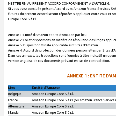
METTRE FIN AU PRESENT ACCORD CONFORMEMENT A L’ARTICLE 6.
Si vous avez conclu le présent Accord avec Amazon France Services SAS 
futures du présent Accord seront réputées s’appliquer entre vous et 
Europe Core S.à r.l.
Annexe 1 :Entité d’Amazon et Site d’Amazon par lieu
Annexe 2 :Loi et dispositions en matière de résolution des litiges appli
Annexe 3 :Disposition fiscale applicable aux Sites d’Amazon
Annexe 4 :Accord de protection des données personnelles par Sites d
Dans ces annexes, les traductions sont fournies à titre indicatif uniquem
version anglaise de ces documents prévaut en cas de contradiction.
ANNEXE 1 : ENTITE D’A
Lieu
Entité d’Amazon
Belgique
Amazon Europe Core S.à r.l.
France
Amazon Europe Core S.à r.l.(ou Amazon France Services 
Allemagne
Amazon Europe Core S.à r.l.
Irlande
Amazon Europe Core S.à r.l.