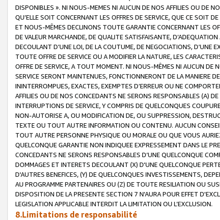
DISPONIBLES ». NI NOUS-MEMES NI AUCUN DE NOS AFFILIES OU D
QU’ELLE SOIT CONCERNANT LES OFFRES DE SERVICE, QUE CE SOIT DE
ET NOUS-MÊMES DECLINONS TOUTE GARANTIE CONCERNANT LES OFFRE
DE VALEUR MARCHANDE, DE QUALITE SATISFAISANTE, D’ADEQUATION
DECOULANT D’UNE LOI, DE LA COUTUME, DE NEGOCIATIONS, D’UNE
TOUTE OFFRE DE SERVICE OU A MODIFIER LA NATURE, LES CARACTERI
OFFRE DE SERVICE, A TOUT MOMENT. NI NOUS-MÊMES NI AUCUN DE 
SERVICE SERONT MAINTENUES, FONCTIONNERONT DE LA MANIERE DECR
ININTERROMPUES, EXACTES, EXEMPTES D’ERREUR OU NE COMPORT
AFFILIES OU DE NOS CONCEDANTS NE SERONS RESPONSABLES (A) DE
INTERRUPTIONS DE SERVICE, Y COMPRIS DE QUELCONQUES COUPURE
NON-AUTORISE A, OU MODIFICATION DE, OU SUPPRESSION, DESTRUC
TEXTE OU TOUT AUTRE INFORMATION OU CONTENU. AUCUN CONSEIL 
TOUT AUTRE PERSONNE PHYSIQUE OU MORALE OU QUE VOUS AURIEZ 
QUELCONQUE GARANTIE NON INDIQUEE EXPRESSEMENT DANS LE PRES
CONCEDANTS NE SERONS RESPONSABLES D’UNE QUELCONQUE COM
DOMMAGES ET INTERETS DECOULANT (X) D'UNE QUELCONQUE PERTE D
D'AUTRES BENEFICES, (Y) DE QUELCONQUES INVESTISSEMENTS, DEP
AU PROGRAMME PARTENAIRES OU (Z) DE TOUTE RESILIATION OU SU
DISPOSITION DE LA PRESENTE SECTION 7 N'AURA POUR EFFET D'EXC
LEGISLATION APPLICABLE INTERDIT LA LIMITATION OU L’EXCLUSION.
8.Limitations de responsabilité