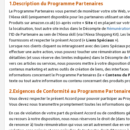
1.Description du Programme Partenaires
Le Programme Partenaires vous permet de monétiser votre site Web, vos 
l'Alexa skill (uniquement disponible pour les partenaires utilisant un 
Produits sur amazon.co.uk) (ci-après votre «
Site
») en plaçant sur votr
la localisation, tout autre site inclus dans le Décompte de
Rémunération
l'ID de Partenaire au sein de l'Alexa skill (via l'Alexa Shopping Kit). Le
fournissons et respecter le présent Accord («
Liens Spéciaux
»).
Lorsque nos clients cliquent ou interagissent avec des Liens Spéciaux p
effectuer une autre action, vous pouvez toucher une rémunération au ti
détaillées (et sous réserve des limites indiquées) dans le Décompte de
vers ces articles ou services, nous pouvons mettre à votre disposition d
contenus marketing et autres outils de création de liens, des interfaces
informations concernant le Programme Partenaires (le «
Contenu du 
texte ou tout autre information ou contenu concernant des produits prop
2.Exigences de Conformité au Programme Partenair
Vous devez respecter le présent Accord pour pouvoir participer au Pr
Vous devez nous transmettre promptement toutes les informations que
En cas de violation de votre part du présent Accord ou de conditions g
ou recours à notre disposition, nous nous réservons le droit de (dans 
de renoncer à) toute rémunération qui vous serait autrement due en ver