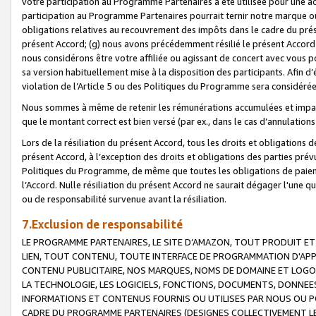
votre participation au Programme Partenaires a été utilisée pour une ac
participation au Programme Partenaires pourrait ternir notre marque ou
obligations relatives au recouvrement des impôts dans le cadre du prése
présent Accord; (g) nous avons précédemment résilié le présent Accord
nous considérons être votre affiliée ou agissant de concert avec vous 
sa version habituellement mise à la disposition des participants. Afin d’é
violation de l’Article 5 ou des Politiques du Programme sera considéré
Nous sommes à même de retenir les rémunérations accumulées et impayée
que le montant correct est bien versé (par ex., dans le cas d’annulations
Lors de la résiliation du présent Accord, tous les droits et obligations 
présent Accord, à l’exception des droits et obligations des parties prévus
Politiques du Programme, de même que toutes les obligations de paiement
l’Accord. Nulle résiliation du présent Accord ne saurait dégager l'une 
ou de responsabilité survenue avant la résiliation.
7.Exclusion de responsabilité
LE PROGRAMME PARTENAIRES, LE SITE D’AMAZON, TOUT PRODUIT ET 
LIEN, TOUT CONTENU, TOUTE INTERFACE DE PROGRAMMATION D'APP
CONTENU PUBLICITAIRE, NOS MARQUES, NOMS DE DOMAINE ET LOGOS
LA TECHNOLOGIE, LES LOGICIELS, FONCTIONS, DOCUMENTS, DONNEES
INFORMATIONS ET CONTENUS FOURNIS OU UTILISES PAR NOUS OU P
CADRE DU PROGRAMME PARTENAIRES (DESIGNES COLLECTIVEMENT LE