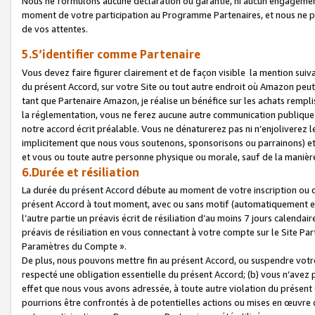
Nous ne formulons aucune déclaration ou garantie, ni aucun engagemen
moment de votre participation au Programme Partenaires, et nous ne p
de vos attentes.
5.S’identifier comme Partenaire
Vous devez faire figurer clairement et de façon visible la mention sui
du présent Accord, sur votre Site ou tout autre endroit où Amazon peut vo
tant que Partenaire Amazon, je réalise un bénéfice sur les achats remplis
la réglementation, vous ne ferez aucune autre communication publique
notre accord écrit préalable. Vous ne dénaturerez pas ni n’enjoliverez 
implicitement que nous vous soutenons, sponsorisons ou parrainons) et v
et vous ou toute autre personne physique ou morale, sauf de la manièr
6.Durée et résiliation
La durée du présent Accord débute au moment de votre inscription ou de
présent Accord à tout moment, avec ou sans motif (automatiquement et sa
l’autre partie un préavis écrit de résiliation d’au moins 7 jours calenda
préavis de résiliation en vous connectant à votre compte sur le Site Par
Paramètres du Compte ».
De plus, nous pouvons mettre fin au présent Accord, ou suspendre votre 
respecté une obligation essentielle du présent Accord; (b) vous n’avez p
effet que nous vous avons adressée, à toute autre violation du présen
pourrions être confrontés à de potentielles actions ou mises en œuvre 