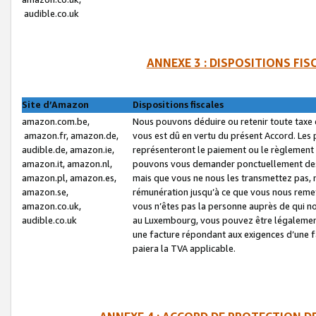
audible.co.uk
ANNEXE 3 : DISPOSITIONS FI
Site d’Amazon
Dispositions fiscales
amazon.com.be,
Nous pouvons déduire ou retenir toute taxe 
amazon.fr, amazon.de,
vous est dû en vertu du présent Accord. Les 
audible.de, amazon.ie,
représenteront le paiement ou le règlement 
amazon.it, amazon.nl,
pouvons vous demander ponctuellement des r
amazon.pl, amazon.es,
mais que vous ne nous les transmettez pas, n
amazon.se,
rémunération jusqu’à ce que vous nous reme
amazon.co.uk,
vous n’êtes pas la personne auprès de qui no
audible.co.uk
au Luxembourg, vous pouvez être légalement 
une facture répondant aux exigences d’une 
paiera la TVA applicable.