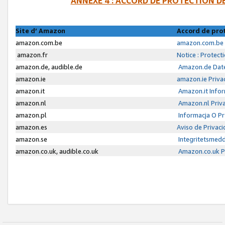
ANNEXE 4 : ACCORD DE PROTECTION 
Site d’ Amazon
Accord de pro
amazon.com.be
amazon.com.be 
amazon.fr
Notice : Protect
amazon.de, audible.de
Amazon.de Date
amazon.ie
amazon.ie Priva
amazon.it
Amazon.it Infor
amazon.nl
Amazon.nl Priva
amazon.pl
Informacja O P
amazon.es
Aviso de Privac
amazon.se
Integritetsmed
amazon.co.uk, audible.co.uk
Amazon.co.uk Pr