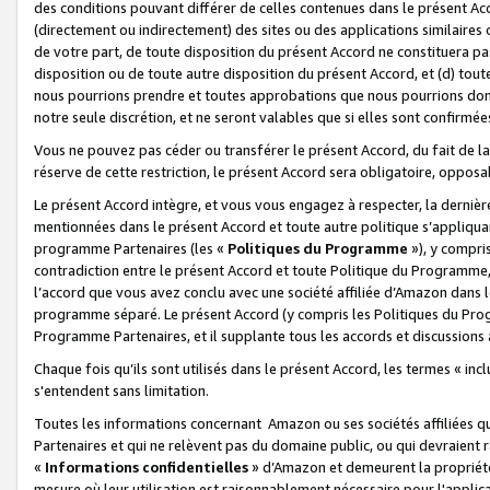
des conditions pouvant différer de celles contenues dans le présent Ac
(directement ou indirectement) des sites ou des applications similaires o
de votre part, de toute disposition du présent Accord ne constituera pa
disposition ou de toute autre disposition du présent Accord, et (d) tou
nous pourrions prendre et toutes approbations que nous pourrions donn
notre seule discrétion, et ne seront valables que si elles sont confirmée
Vous ne pouvez pas céder ou transférer le présent Accord, du fait de la 
réserve de cette restriction, le présent Accord sera obligatoire, opposab
Le présent Accord intègre, et vous vous engagez à respecter, la dernière 
mentionnées dans le présent Accord et toute autre politique s’appliqua
programme Partenaires (les «
Politiques du Programme
»), y compri
contradiction entre le présent Accord et toute Politique du Programme, 
l’accord que vous avez conclu avec une société affiliée d’Amazon dans 
programme séparé. Le présent Accord (y compris les Politiques du Progr
Programme Partenaires, et il supplante tous les accords et discussions 
Chaque fois qu’ils sont utilisés dans le présent Accord, les termes « in
s'entendent sans limitation.
Toutes les informations concernant Amazon ou ses sociétés affiliées 
Partenaires et qui ne relèvent pas du domaine public, ou qui devraient
«
Informations confidentielles
» d’Amazon et demeurent la propriété 
mesure où leur utilisation est raisonnablement nécessaire pour l'appli