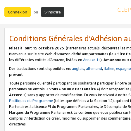
Connexion
S’inscrire
ou
Conditions Générales d’Adhésion 
Mises à jour
:
15 octobre 2025
(Partenaires actuels, découvrez les m
Bienvenue sur le site Web d’Amazon dédié aux partenaires (le «
Site P
les différentes entités d’Amazon, listées en
Annexe 1
(«
Amazon
» ou «
Des traductions sont disponibles en:
anglais
,
allemand
,
italien
,
espagno
prévaut.
Toute personne ou entité participant ou souhaitant participer à notre 
personnes ou entités, «
vous
» ou un «
Partenaire
») doit accepter le
Accord
») sans y apporter de modification. En vous inscrivant à notre Si
Politiques du Programme
(telles que définies à la Section 12), qui so
Partenaires, la Licence PI du Programme Partenaires, le Décompte de 
Marques du Programme Partenaires). Le contenu que vous publiez sur l
compris l'interdiction de créer, modifier ou supprimer des commentaires
directives.