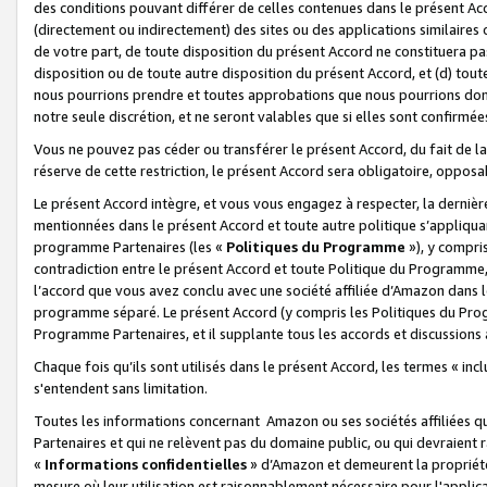
des conditions pouvant différer de celles contenues dans le présent Ac
(directement ou indirectement) des sites ou des applications similaires o
de votre part, de toute disposition du présent Accord ne constituera pa
disposition ou de toute autre disposition du présent Accord, et (d) tou
nous pourrions prendre et toutes approbations que nous pourrions donn
notre seule discrétion, et ne seront valables que si elles sont confirmée
Vous ne pouvez pas céder ou transférer le présent Accord, du fait de la 
réserve de cette restriction, le présent Accord sera obligatoire, opposab
Le présent Accord intègre, et vous vous engagez à respecter, la dernière 
mentionnées dans le présent Accord et toute autre politique s’appliqua
programme Partenaires (les «
Politiques du Programme
»), y compri
contradiction entre le présent Accord et toute Politique du Programme, 
l’accord que vous avez conclu avec une société affiliée d’Amazon dans 
programme séparé. Le présent Accord (y compris les Politiques du Progr
Programme Partenaires, et il supplante tous les accords et discussions 
Chaque fois qu’ils sont utilisés dans le présent Accord, les termes « in
s'entendent sans limitation.
Toutes les informations concernant Amazon ou ses sociétés affiliées 
Partenaires et qui ne relèvent pas du domaine public, ou qui devraient
«
Informations confidentielles
» d’Amazon et demeurent la propriété 
mesure où leur utilisation est raisonnablement nécessaire pour l'appli