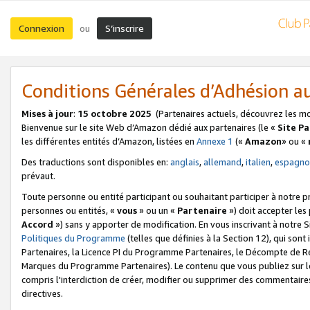
Connexion
S’inscrire
ou
Conditions Générales d’Adhésion 
Mises à jour
:
15 octobre 2025
(Partenaires actuels, découvrez les m
Bienvenue sur le site Web d’Amazon dédié aux partenaires (le «
Site P
les différentes entités d’Amazon, listées en
Annexe 1
(«
Amazon
» ou «
Des traductions sont disponibles en:
anglais
,
allemand
,
italien
,
espagno
prévaut.
Toute personne ou entité participant ou souhaitant participer à notre 
personnes ou entités, «
vous
» ou un «
Partenaire
») doit accepter le
Accord
») sans y apporter de modification. En vous inscrivant à notre Si
Politiques du Programme
(telles que définies à la Section 12), qui so
Partenaires, la Licence PI du Programme Partenaires, le Décompte de 
Marques du Programme Partenaires). Le contenu que vous publiez sur l
compris l'interdiction de créer, modifier ou supprimer des commentaires
directives.