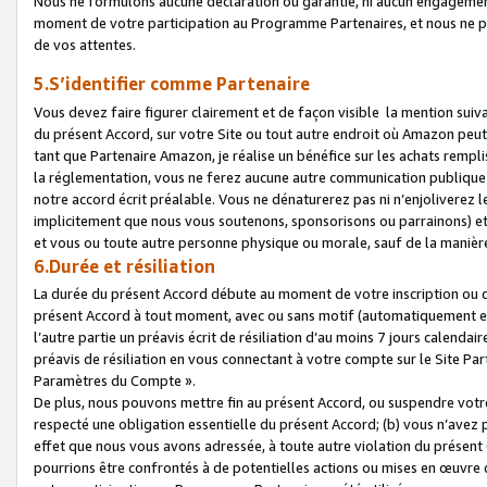
Nous ne formulons aucune déclaration ou garantie, ni aucun engagemen
moment de votre participation au Programme Partenaires, et nous ne p
de vos attentes.
5.S’identifier comme Partenaire
Vous devez faire figurer clairement et de façon visible la mention sui
du présent Accord, sur votre Site ou tout autre endroit où Amazon peut vo
tant que Partenaire Amazon, je réalise un bénéfice sur les achats remplis
la réglementation, vous ne ferez aucune autre communication publique
notre accord écrit préalable. Vous ne dénaturerez pas ni n’enjoliverez 
implicitement que nous vous soutenons, sponsorisons ou parrainons) et v
et vous ou toute autre personne physique ou morale, sauf de la manièr
6.Durée et résiliation
La durée du présent Accord débute au moment de votre inscription ou de
présent Accord à tout moment, avec ou sans motif (automatiquement et sa
l’autre partie un préavis écrit de résiliation d’au moins 7 jours calenda
préavis de résiliation en vous connectant à votre compte sur le Site Par
Paramètres du Compte ».
De plus, nous pouvons mettre fin au présent Accord, ou suspendre votre 
respecté une obligation essentielle du présent Accord; (b) vous n’avez p
effet que nous vous avons adressée, à toute autre violation du présen
pourrions être confrontés à de potentielles actions ou mises en œuvre 