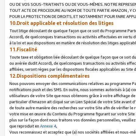
OU DE VOS SOUS-TRAITANTS OU DE VOUS-MÊMES. NOTRE REPRES
TOUT ACTE DE PROCEDURE AU NOM DE TOUTE PARTIE AMAZON , Y CO
POUR LA PROTECTION DE DROITS, ET NOTAMMENT POUR FAIRE APPL
10.Droit applicable et résolution des litiges
Tout litige découlant de quelque façon que ce soit du Programme Parte
Accord), de quelconques transactions ou activités effectuées en vertu d
à la loi et aux dispositions en matière de résolution des litiges applic
11.Fiscalité
Toute taxe et obligation liée découlant de quelque façon que ce soit 
ou avérée dudit Accord), de quelconques transactions ou activités effe
affiliées, seront régies par les dispositions fiscales applicables au Si
12.Dispositions complémentaires
Nous pouvons envoyer des communications relatives au programme Parten
notifications push et des SMS. En outre, nous sommes autorisés à (a) cont
utilisateurs de votre Site que nous obtenons grâce à votre affichage de
particulier d'Amazon ait cliqué sur un Lien Spécial de votre Site avant d
de toute autre manière des recherches sur votre Site afin de vérifier le re
votre mise en œuvre du Contenu du Programme figurant sur votre Site à
plus sur la façon dont nous traitons vos données personnelles, veuille
que reproduit en
Annexe 4
,
Vous reconnaissez et acceptez que (a) nos sociétés affiliées et nous-m