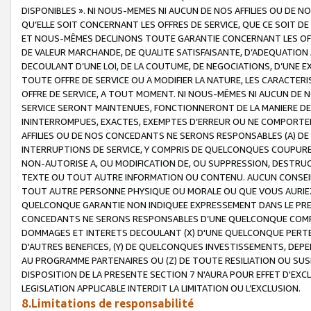
DISPONIBLES ». NI NOUS-MEMES NI AUCUN DE NOS AFFILIES OU D
QU’ELLE SOIT CONCERNANT LES OFFRES DE SERVICE, QUE CE SOIT DE
ET NOUS-MÊMES DECLINONS TOUTE GARANTIE CONCERNANT LES OFFRE
DE VALEUR MARCHANDE, DE QUALITE SATISFAISANTE, D’ADEQUATION
DECOULANT D’UNE LOI, DE LA COUTUME, DE NEGOCIATIONS, D’UNE
TOUTE OFFRE DE SERVICE OU A MODIFIER LA NATURE, LES CARACTERI
OFFRE DE SERVICE, A TOUT MOMENT. NI NOUS-MÊMES NI AUCUN DE 
SERVICE SERONT MAINTENUES, FONCTIONNERONT DE LA MANIERE DECR
ININTERROMPUES, EXACTES, EXEMPTES D’ERREUR OU NE COMPORT
AFFILIES OU DE NOS CONCEDANTS NE SERONS RESPONSABLES (A) DE
INTERRUPTIONS DE SERVICE, Y COMPRIS DE QUELCONQUES COUPURE
NON-AUTORISE A, OU MODIFICATION DE, OU SUPPRESSION, DESTRUC
TEXTE OU TOUT AUTRE INFORMATION OU CONTENU. AUCUN CONSEIL 
TOUT AUTRE PERSONNE PHYSIQUE OU MORALE OU QUE VOUS AURIEZ 
QUELCONQUE GARANTIE NON INDIQUEE EXPRESSEMENT DANS LE PRES
CONCEDANTS NE SERONS RESPONSABLES D’UNE QUELCONQUE COM
DOMMAGES ET INTERETS DECOULANT (X) D'UNE QUELCONQUE PERTE D
D'AUTRES BENEFICES, (Y) DE QUELCONQUES INVESTISSEMENTS, DEP
AU PROGRAMME PARTENAIRES OU (Z) DE TOUTE RESILIATION OU SU
DISPOSITION DE LA PRESENTE SECTION 7 N'AURA POUR EFFET D'EXC
LEGISLATION APPLICABLE INTERDIT LA LIMITATION OU L’EXCLUSION.
8.Limitations de responsabilité