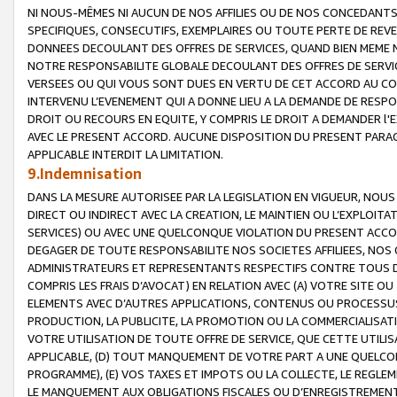
NI NOUS-MÊMES NI AUCUN DE NOS AFFILIES OU DE NOS CONCEDANT
SPECIFIQUES, CONSECUTIFS, EXEMPLAIRES OU TOUTE PERTE DE REVE
DONNEES DECOULANT DES OFFRES DE SERVICES, QUAND BIEN MEME N
NOTRE RESPONSABILITE GLOBALE DECOULANT DES OFFRES DE SERVI
VERSEES OU QUI VOUS SONT DUES EN VERTU DE CET ACCORD AU CO
INTERVENU L’EVENEMENT QUI A DONNE LIEU A LA DEMANDE DE RESP
DROIT OU RECOURS EN EQUITE, Y COMPRIS LE DROIT A DEMANDER l'
AVEC LE PRESENT ACCORD. AUCUNE DISPOSITION DU PRESENT PARAG
APPLICABLE INTERDIT LA LIMITATION.
9.Indemnisation
DANS LA MESURE AUTORISEE PAR LA LEGISLATION EN VIGUEUR, NO
DIRECT OU INDIRECT AVEC LA CREATION, LE MAINTIEN OU L’EXPLOIT
SERVICES) OU AVEC UNE QUELCONQUE VIOLATION DU PRESENT ACCO
DEGAGER DE TOUTE RESPONSABILITE NOS SOCIETES AFFILIEES, NOS 
ADMINISTRATEURS ET REPRESENTANTS RESPECTIFS CONTRE TOUS D
COMPRIS LES FRAIS D’AVOCAT) EN RELATION AVEC (A) VOTRE SITE O
ELEMENTS AVEC D’AUTRES APPLICATIONS, CONTENUS OU PROCESSUS, (
PRODUCTION, LA PUBLICITE, LA PROMOTION OU LA COMMERCIALISAT
VOTRE UTILISATION DE TOUTE OFFRE DE SERVICE, QUE CETTE UTILI
APPLICABLE, (D) TOUT MANQUEMENT DE VOTRE PART A UNE QUELCO
PROGRAMME), (E) VOS TAXES ET IMPOTS OU LA COLLECTE, LE REGLE
LE MANQUEMENT AUX OBLIGATIONS FISCALES OU D’ENREGISTREMENT 