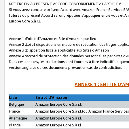
METTRE FIN AU PRESENT ACCORD CONFORMEMENT A L’ARTICLE 6.
Si vous avez conclu le présent Accord avec Amazon France Services SAS 
futures du présent Accord seront réputées s’appliquer entre vous et 
Europe Core S.à r.l.
Annexe 1 :Entité d’Amazon et Site d’Amazon par lieu
Annexe 2 :Loi et dispositions en matière de résolution des litiges appli
Annexe 3 :Disposition fiscale applicable aux Sites d’Amazon
Annexe 4 :Accord de protection des données personnelles par Sites d
Dans ces annexes, les traductions sont fournies à titre indicatif uniquem
version anglaise de ces documents prévaut en cas de contradiction.
ANNEXE 1 : ENTITE D’A
Lieu
Entité d’Amazon
Belgique
Amazon Europe Core S.à r.l.
France
Amazon Europe Core S.à r.l.(ou Amazon France Services 
Allemagne
Amazon Europe Core S.à r.l.
Irlande
Amazon Europe Core S.à r.l.