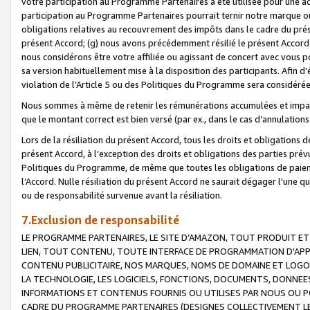
votre participation au Programme Partenaires a été utilisée pour une ac
participation au Programme Partenaires pourrait ternir notre marque ou
obligations relatives au recouvrement des impôts dans le cadre du prése
présent Accord; (g) nous avons précédemment résilié le présent Accord
nous considérons être votre affiliée ou agissant de concert avec vous 
sa version habituellement mise à la disposition des participants. Afin d’é
violation de l’Article 5 ou des Politiques du Programme sera considéré
Nous sommes à même de retenir les rémunérations accumulées et impayée
que le montant correct est bien versé (par ex., dans le cas d’annulations
Lors de la résiliation du présent Accord, tous les droits et obligations 
présent Accord, à l’exception des droits et obligations des parties prévus
Politiques du Programme, de même que toutes les obligations de paiement
l’Accord. Nulle résiliation du présent Accord ne saurait dégager l'une 
ou de responsabilité survenue avant la résiliation.
7.Exclusion de responsabilité
LE PROGRAMME PARTENAIRES, LE SITE D’AMAZON, TOUT PRODUIT ET 
LIEN, TOUT CONTENU, TOUTE INTERFACE DE PROGRAMMATION D'APP
CONTENU PUBLICITAIRE, NOS MARQUES, NOMS DE DOMAINE ET LOGOS
LA TECHNOLOGIE, LES LOGICIELS, FONCTIONS, DOCUMENTS, DONNEES
INFORMATIONS ET CONTENUS FOURNIS OU UTILISES PAR NOUS OU P
CADRE DU PROGRAMME PARTENAIRES (DESIGNES COLLECTIVEMENT LE