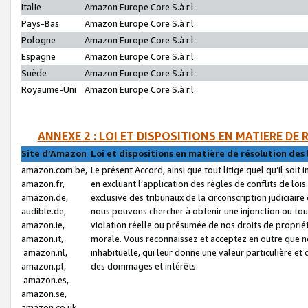
Italie
Amazon Europe Core S.à r.l.
Pays-Bas
Amazon Europe Core S.à r.l.
Pologne
Amazon Europe Core S.à r.l.
Espagne
Amazon Europe Core S.à r.l.
Suède
Amazon Europe Core S.à r.l.
Royaume-Uni
Amazon Europe Core S.à r.l.
ANNEXE 2 : LOI ET DISPOSITIONS EN MATIERE DE
Site d’Amazon
Loi et dispositions en matière de résolution des 
amazon.com.be,
Le présent Accord, ainsi que tout litige quel qu’il soi
amazon.fr,
en excluant l’application des règles de conflits de l
amazon.de,
exclusive des tribunaux de la circonscription judiciai
audible.de,
nous pouvons chercher à obtenir une injonction ou tou
amazon.ie,
violation réelle ou présumée de nos droits de proprié
amazon.it,
morale. Vous reconnaissez et acceptez en outre que n
amazon.nl,
inhabituelle, qui leur donne une valeur particulière 
amazon.pl,
des dommages et intérêts.
amazon.es,
amazon.se,
amazon.co.uk,