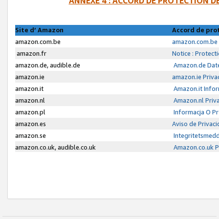
ANNEXE 4 : ACCORD DE PROTECTION 
Site d’ Amazon
Accord de pro
amazon.com.be
amazon.com.be 
amazon.fr
Notice : Protect
amazon.de, audible.de
Amazon.de Date
amazon.ie
amazon.ie Priva
amazon.it
Amazon.it Infor
amazon.nl
Amazon.nl Priva
amazon.pl
Informacja O P
amazon.es
Aviso de Privac
amazon.se
Integritetsmed
amazon.co.uk, audible.co.uk
Amazon.co.uk Pr