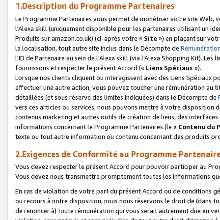
1.Description du Programme Partenaires
Le Programme Partenaires vous permet de monétiser votre site Web, vos 
l'Alexa skill (uniquement disponible pour les partenaires utilisant un 
Produits sur amazon.co.uk) (ci-après votre «
Site
») en plaçant sur votr
la localisation, tout autre site inclus dans le Décompte de
Rémunération
l'ID de Partenaire au sein de l'Alexa skill (via l'Alexa Shopping Kit). Le
fournissons et respecter le présent Accord («
Liens Spéciaux
»).
Lorsque nos clients cliquent ou interagissent avec des Liens Spéciaux p
effectuer une autre action, vous pouvez toucher une rémunération au ti
détaillées (et sous réserve des limites indiquées) dans le Décompte de
vers ces articles ou services, nous pouvons mettre à votre disposition d
contenus marketing et autres outils de création de liens, des interfaces
informations concernant le Programme Partenaires (le «
Contenu du 
texte ou tout autre information ou contenu concernant des produits prop
2.Exigences de Conformité au Programme Partenair
Vous devez respecter le présent Accord pour pouvoir participer au Pr
Vous devez nous transmettre promptement toutes les informations que
En cas de violation de votre part du présent Accord ou de conditions g
ou recours à notre disposition, nous nous réservons le droit de (dans 
de renoncer à) toute rémunération qui vous serait autrement due en ver