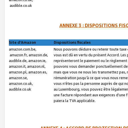
audible.co.uk
ANNEXE 3 : DISPOSITIONS FI
Site d’Amazon
Dispositions fiscales
amazon.com.be,
Nous pouvons déduire ou retenir toute taxe 
amazon.fr, amazon.de,
vous est dû en vertu du présent Accord. Les 
audible.de, amazon.ie,
représenteront le paiement ou le règlement 
amazon.it, amazon.nl,
pouvons vous demander ponctuellement des r
amazon.pl, amazon.es,
mais que vous ne nous les transmettez pas, n
amazon.se,
rémunération jusqu’à ce que vous nous reme
amazon.co.uk,
vous n’êtes pas la personne auprès de qui no
audible.co.uk
au Luxembourg, vous pouvez être légalement 
une facture répondant aux exigences d’une 
paiera la TVA applicable.