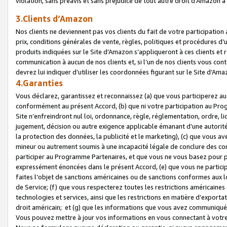
violation, sans préavis et sans préjudice de tout autre droit d’Amazo
3.Clients d’Amazon
Nos clients ne deviennent pas vos clients du fait de votre participati
prix, conditions générales de vente, règles, politiques et procédures d’u
produits indiquées sur le Site d’Amazon s’appliqueront à ces clients et
communication à aucun de nos clients et, si l’un de nos clients vous co
devrez lui indiquer d’utiliser les coordonnées figurant sur le Site d’Ama
4.Garanties
Vous déclarez, garantissez et reconnaissez (a) que vous participerez a
conformément au présent Accord, (b) que ni votre participation au Prog
Site n’enfreindront nul loi, ordonnance, règle, réglementation, ordre, li
jugement, décision ou autre exigence applicable émanant d’une autori
la protection des données, la publicité et le marketing), (c) que vous 
mineur ou autrement soumis à une incapacité légale de conclure des con
participer au Programme Partenaires, et que vous ne vous basez pour pr
expressément énoncées dans le présent Accord, (e) que vous ne particip
faites l’objet de sanctions américaines ou de sanctions conformes aux 
de Service; (f) que vous respecterez toutes les restrictions américaines
technologies et services, ainsi que les restrictions en matière d’exporta
droit américain; et (g) que les informations que vous avez communiqué
Vous pouvez mettre à jour vos informations en vous connectant à votre