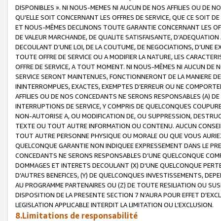
DISPONIBLES ». NI NOUS-MEMES NI AUCUN DE NOS AFFILIES OU D
QU’ELLE SOIT CONCERNANT LES OFFRES DE SERVICE, QUE CE SOIT DE
ET NOUS-MÊMES DECLINONS TOUTE GARANTIE CONCERNANT LES OFFRE
DE VALEUR MARCHANDE, DE QUALITE SATISFAISANTE, D’ADEQUATION
DECOULANT D’UNE LOI, DE LA COUTUME, DE NEGOCIATIONS, D’UNE
TOUTE OFFRE DE SERVICE OU A MODIFIER LA NATURE, LES CARACTERI
OFFRE DE SERVICE, A TOUT MOMENT. NI NOUS-MÊMES NI AUCUN DE 
SERVICE SERONT MAINTENUES, FONCTIONNERONT DE LA MANIERE DECR
ININTERROMPUES, EXACTES, EXEMPTES D’ERREUR OU NE COMPORT
AFFILIES OU DE NOS CONCEDANTS NE SERONS RESPONSABLES (A) DE
INTERRUPTIONS DE SERVICE, Y COMPRIS DE QUELCONQUES COUPURE
NON-AUTORISE A, OU MODIFICATION DE, OU SUPPRESSION, DESTRUC
TEXTE OU TOUT AUTRE INFORMATION OU CONTENU. AUCUN CONSEIL 
TOUT AUTRE PERSONNE PHYSIQUE OU MORALE OU QUE VOUS AURIEZ 
QUELCONQUE GARANTIE NON INDIQUEE EXPRESSEMENT DANS LE PRES
CONCEDANTS NE SERONS RESPONSABLES D’UNE QUELCONQUE COM
DOMMAGES ET INTERETS DECOULANT (X) D'UNE QUELCONQUE PERTE D
D'AUTRES BENEFICES, (Y) DE QUELCONQUES INVESTISSEMENTS, DEP
AU PROGRAMME PARTENAIRES OU (Z) DE TOUTE RESILIATION OU SU
DISPOSITION DE LA PRESENTE SECTION 7 N'AURA POUR EFFET D'EXC
LEGISLATION APPLICABLE INTERDIT LA LIMITATION OU L’EXCLUSION.
8.Limitations de responsabilité