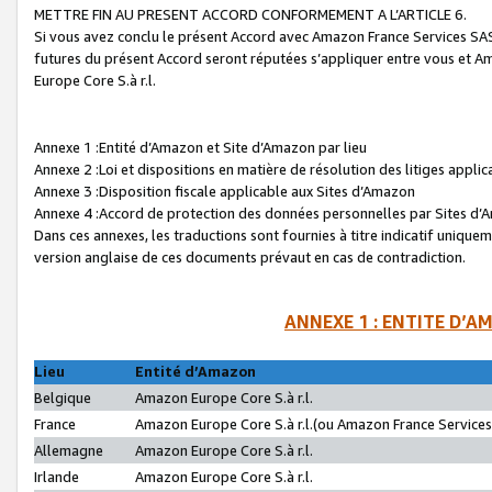
METTRE FIN AU PRESENT ACCORD CONFORMEMENT A L’ARTICLE 6.
Si vous avez conclu le présent Accord avec Amazon France Services SAS 
futures du présent Accord seront réputées s’appliquer entre vous et 
Europe Core S.à r.l.
Annexe 1 :Entité d’Amazon et Site d’Amazon par lieu
Annexe 2 :Loi et dispositions en matière de résolution des litiges appli
Annexe 3 :Disposition fiscale applicable aux Sites d’Amazon
Annexe 4 :Accord de protection des données personnelles par Sites d
Dans ces annexes, les traductions sont fournies à titre indicatif uniquem
version anglaise de ces documents prévaut en cas de contradiction.
ANNEXE 1 : ENTITE D’A
Lieu
Entité d’Amazon
Belgique
Amazon Europe Core S.à r.l.
France
Amazon Europe Core S.à r.l.(ou Amazon France Services 
Allemagne
Amazon Europe Core S.à r.l.
Irlande
Amazon Europe Core S.à r.l.