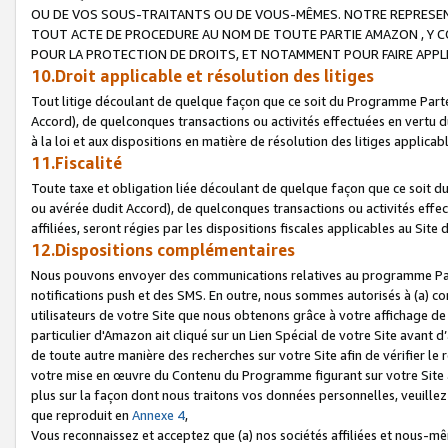
OU DE VOS SOUS-TRAITANTS OU DE VOUS-MÊMES. NOTRE REPRES
TOUT ACTE DE PROCEDURE AU NOM DE TOUTE PARTIE AMAZON , Y CO
POUR LA PROTECTION DE DROITS, ET NOTAMMENT POUR FAIRE APPL
10.Droit applicable et résolution des litiges
Tout litige découlant de quelque façon que ce soit du Programme Parte
Accord), de quelconques transactions ou activités effectuées en vertu d
à la loi et aux dispositions en matière de résolution des litiges applic
11.Fiscalité
Toute taxe et obligation liée découlant de quelque façon que ce soit 
ou avérée dudit Accord), de quelconques transactions ou activités effe
affiliées, seront régies par les dispositions fiscales applicables au Si
12.Dispositions complémentaires
Nous pouvons envoyer des communications relatives au programme Parten
notifications push et des SMS. En outre, nous sommes autorisés à (a) cont
utilisateurs de votre Site que nous obtenons grâce à votre affichage de
particulier d'Amazon ait cliqué sur un Lien Spécial de votre Site avant d
de toute autre manière des recherches sur votre Site afin de vérifier le re
votre mise en œuvre du Contenu du Programme figurant sur votre Site à
plus sur la façon dont nous traitons vos données personnelles, veuille
que reproduit en
Annexe 4
,
Vous reconnaissez et acceptez que (a) nos sociétés affiliées et nous-m