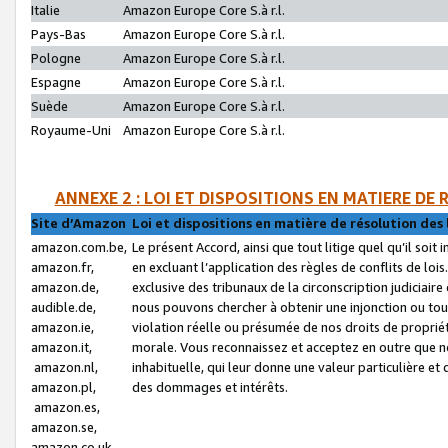
Italie
Amazon Europe Core S.à r.l.
Pays-Bas
Amazon Europe Core S.à r.l.
Pologne
Amazon Europe Core S.à r.l.
Espagne
Amazon Europe Core S.à r.l.
Suède
Amazon Europe Core S.à r.l.
Royaume-Uni
Amazon Europe Core S.à r.l.
ANNEXE 2 : LOI ET DISPOSITIONS EN MATIERE DE
Site d’Amazon
Loi et dispositions en matière de résolution des 
amazon.com.be,
Le présent Accord, ainsi que tout litige quel qu’il soi
amazon.fr,
en excluant l’application des règles de conflits de l
amazon.de,
exclusive des tribunaux de la circonscription judiciai
audible.de,
nous pouvons chercher à obtenir une injonction ou tou
amazon.ie,
violation réelle ou présumée de nos droits de proprié
amazon.it,
morale. Vous reconnaissez et acceptez en outre que n
amazon.nl,
inhabituelle, qui leur donne une valeur particulière 
amazon.pl,
des dommages et intérêts.
amazon.es,
amazon.se,
amazon.co.uk,