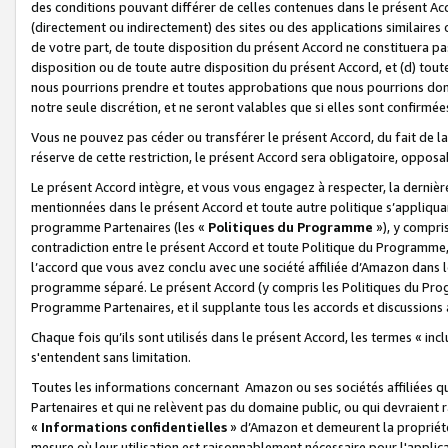
des conditions pouvant différer de celles contenues dans le présent Ac
(directement ou indirectement) des sites ou des applications similaires o
de votre part, de toute disposition du présent Accord ne constituera pa
disposition ou de toute autre disposition du présent Accord, et (d) tou
nous pourrions prendre et toutes approbations que nous pourrions donn
notre seule discrétion, et ne seront valables que si elles sont confirmée
Vous ne pouvez pas céder ou transférer le présent Accord, du fait de la 
réserve de cette restriction, le présent Accord sera obligatoire, opposab
Le présent Accord intègre, et vous vous engagez à respecter, la dernière 
mentionnées dans le présent Accord et toute autre politique s’appliqua
programme Partenaires (les «
Politiques du Programme
»), y compri
contradiction entre le présent Accord et toute Politique du Programme, 
l’accord que vous avez conclu avec une société affiliée d’Amazon dans 
programme séparé. Le présent Accord (y compris les Politiques du Progr
Programme Partenaires, et il supplante tous les accords et discussions 
Chaque fois qu’ils sont utilisés dans le présent Accord, les termes « in
s'entendent sans limitation.
Toutes les informations concernant Amazon ou ses sociétés affiliées 
Partenaires et qui ne relèvent pas du domaine public, ou qui devraient
«
Informations confidentielles
» d’Amazon et demeurent la propriété 
mesure où leur utilisation est raisonnablement nécessaire pour l'appli