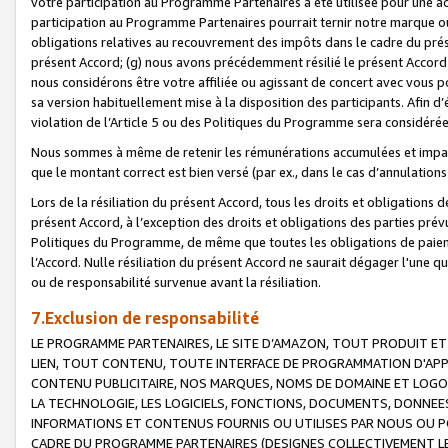
votre participation au Programme Partenaires a été utilisée pour une ac
participation au Programme Partenaires pourrait ternir notre marque ou
obligations relatives au recouvrement des impôts dans le cadre du prése
présent Accord; (g) nous avons précédemment résilié le présent Accord
nous considérons être votre affiliée ou agissant de concert avec vous 
sa version habituellement mise à la disposition des participants. Afin d’é
violation de l’Article 5 ou des Politiques du Programme sera considéré
Nous sommes à même de retenir les rémunérations accumulées et impayée
que le montant correct est bien versé (par ex., dans le cas d’annulations
Lors de la résiliation du présent Accord, tous les droits et obligations 
présent Accord, à l’exception des droits et obligations des parties prévus
Politiques du Programme, de même que toutes les obligations de paiement
l’Accord. Nulle résiliation du présent Accord ne saurait dégager l'une 
ou de responsabilité survenue avant la résiliation.
7.Exclusion de responsabilité
LE PROGRAMME PARTENAIRES, LE SITE D’AMAZON, TOUT PRODUIT ET 
LIEN, TOUT CONTENU, TOUTE INTERFACE DE PROGRAMMATION D'APP
CONTENU PUBLICITAIRE, NOS MARQUES, NOMS DE DOMAINE ET LOGOS
LA TECHNOLOGIE, LES LOGICIELS, FONCTIONS, DOCUMENTS, DONNEES
INFORMATIONS ET CONTENUS FOURNIS OU UTILISES PAR NOUS OU P
CADRE DU PROGRAMME PARTENAIRES (DESIGNES COLLECTIVEMENT LE