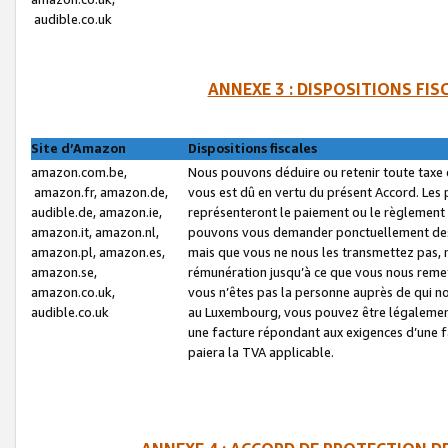
audible.co.uk
ANNEXE 3 : DISPOSITIONS FI
Site d’Amazon
Dispositions fiscales
amazon.com.be,
Nous pouvons déduire ou retenir toute taxe 
amazon.fr, amazon.de,
vous est dû en vertu du présent Accord. Les 
audible.de, amazon.ie,
représenteront le paiement ou le règlement 
amazon.it, amazon.nl,
pouvons vous demander ponctuellement des r
amazon.pl, amazon.es,
mais que vous ne nous les transmettez pas, n
amazon.se,
rémunération jusqu’à ce que vous nous reme
amazon.co.uk,
vous n’êtes pas la personne auprès de qui no
audible.co.uk
au Luxembourg, vous pouvez être légalement 
une facture répondant aux exigences d’une 
paiera la TVA applicable.