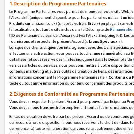
1.Description du Programme Partenaires
Le Programme Partenaires vous permet de monétiser votre site Web, vos 
l'Alexa skill (uniquement disponible pour les partenaires utilisant un 
Produits sur amazon.co.uk) (ci-après votre «
Site
») en plaçant sur votr
la localisation, tout autre site inclus dans le Décompte de
Rémunération
l'ID de Partenaire au sein de l'Alexa skill (via l'Alexa Shopping Kit). Le
fournissons et respecter le présent Accord («
Liens Spéciaux
»).
Lorsque nos clients cliquent ou interagissent avec des Liens Spéciaux p
effectuer une autre action, vous pouvez toucher une rémunération au ti
détaillées (et sous réserve des limites indiquées) dans le Décompte de
vers ces articles ou services, nous pouvons mettre à votre disposition d
contenus marketing et autres outils de création de liens, des interfaces
informations concernant le Programme Partenaires (le «
Contenu du 
texte ou tout autre information ou contenu concernant des produits prop
2.Exigences de Conformité au Programme Partenair
Vous devez respecter le présent Accord pour pouvoir participer au Pr
Vous devez nous transmettre promptement toutes les informations que
En cas de violation de votre part du présent Accord ou de conditions g
ou recours à notre disposition, nous nous réservons le droit de (dans 
de renoncer à) toute rémunération qui vous serait autrement due en ver