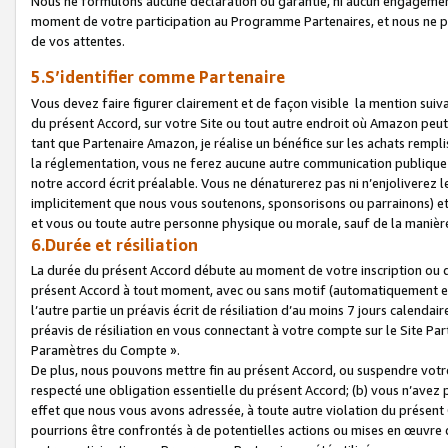
Nous ne formulons aucune déclaration ou garantie, ni aucun engagemen
moment de votre participation au Programme Partenaires, et nous ne p
de vos attentes.
5.S’identifier comme Partenaire
Vous devez faire figurer clairement et de façon visible la mention sui
du présent Accord, sur votre Site ou tout autre endroit où Amazon peut vo
tant que Partenaire Amazon, je réalise un bénéfice sur les achats remplis
la réglementation, vous ne ferez aucune autre communication publique
notre accord écrit préalable. Vous ne dénaturerez pas ni n’enjoliverez 
implicitement que nous vous soutenons, sponsorisons ou parrainons) et v
et vous ou toute autre personne physique ou morale, sauf de la manièr
6.Durée et résiliation
La durée du présent Accord débute au moment de votre inscription ou de
présent Accord à tout moment, avec ou sans motif (automatiquement et sa
l’autre partie un préavis écrit de résiliation d’au moins 7 jours calenda
préavis de résiliation en vous connectant à votre compte sur le Site Par
Paramètres du Compte ».
De plus, nous pouvons mettre fin au présent Accord, ou suspendre votre 
respecté une obligation essentielle du présent Accord; (b) vous n’avez p
effet que nous vous avons adressée, à toute autre violation du présen
pourrions être confrontés à de potentielles actions ou mises en œuvre 