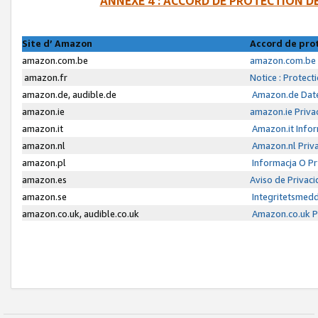
ANNEXE 4 : ACCORD DE PROTECTION 
Site d’ Amazon
Accord de pro
amazon.com.be
amazon.com.be 
amazon.fr
Notice : Protect
amazon.de, audible.de
Amazon.de Date
amazon.ie
amazon.ie Priva
amazon.it
Amazon.it Infor
amazon.nl
Amazon.nl Priva
amazon.pl
Informacja O P
amazon.es
Aviso de Privac
amazon.se
Integritetsmed
amazon.co.uk, audible.co.uk
Amazon.co.uk Pr