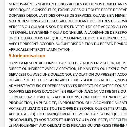
NI NOUS-MÊMES NI AUCUN DE NOS AFFILIES OU DE NOS CONCEDANT
SPECIFIQUES, CONSECUTIFS, EXEMPLAIRES OU TOUTE PERTE DE REVE
DONNEES DECOULANT DES OFFRES DE SERVICES, QUAND BIEN MEME N
NOTRE RESPONSABILITE GLOBALE DECOULANT DES OFFRES DE SERVI
VERSEES OU QUI VOUS SONT DUES EN VERTU DE CET ACCORD AU CO
INTERVENU L’EVENEMENT QUI A DONNE LIEU A LA DEMANDE DE RESP
DROIT OU RECOURS EN EQUITE, Y COMPRIS LE DROIT A DEMANDER l'
AVEC LE PRESENT ACCORD. AUCUNE DISPOSITION DU PRESENT PARAG
APPLICABLE INTERDIT LA LIMITATION.
9.Indemnisation
DANS LA MESURE AUTORISEE PAR LA LEGISLATION EN VIGUEUR, NO
DIRECT OU INDIRECT AVEC LA CREATION, LE MAINTIEN OU L’EXPLOIT
SERVICES) OU AVEC UNE QUELCONQUE VIOLATION DU PRESENT ACCO
DEGAGER DE TOUTE RESPONSABILITE NOS SOCIETES AFFILIEES, NOS 
ADMINISTRATEURS ET REPRESENTANTS RESPECTIFS CONTRE TOUS D
COMPRIS LES FRAIS D’AVOCAT) EN RELATION AVEC (A) VOTRE SITE O
ELEMENTS AVEC D’AUTRES APPLICATIONS, CONTENUS OU PROCESSUS, (
PRODUCTION, LA PUBLICITE, LA PROMOTION OU LA COMMERCIALISAT
VOTRE UTILISATION DE TOUTE OFFRE DE SERVICE, QUE CETTE UTILI
APPLICABLE, (D) TOUT MANQUEMENT DE VOTRE PART A UNE QUELCO
PROGRAMME), (E) VOS TAXES ET IMPOTS OU LA COLLECTE, LE REGLE
LE MANQUEMENT AUX OBLIGATIONS FISCALES OU D’ENREGISTREMENT 