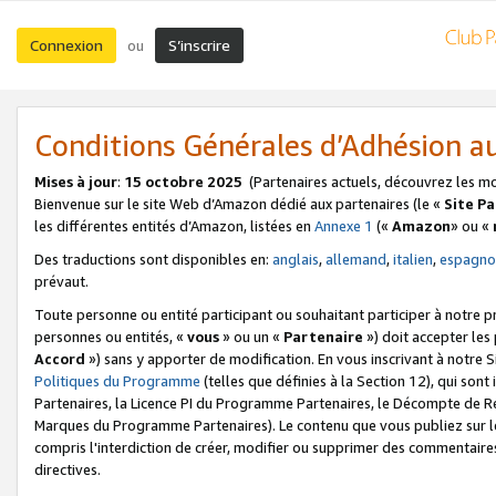
Connexion
S’inscrire
ou
Conditions Générales d’Adhésion 
Mises à jour
:
15 octobre 2025
(Partenaires actuels, découvrez les m
Bienvenue sur le site Web d’Amazon dédié aux partenaires (le «
Site P
les différentes entités d’Amazon, listées en
Annexe 1
(«
Amazon
» ou «
Des traductions sont disponibles en:
anglais
,
allemand
,
italien
,
espagno
prévaut.
Toute personne ou entité participant ou souhaitant participer à notre 
personnes ou entités, «
vous
» ou un «
Partenaire
») doit accepter le
Accord
») sans y apporter de modification. En vous inscrivant à notre Si
Politiques du Programme
(telles que définies à la Section 12), qui so
Partenaires, la Licence PI du Programme Partenaires, le Décompte de 
Marques du Programme Partenaires). Le contenu que vous publiez sur l
compris l'interdiction de créer, modifier ou supprimer des commentaires
directives.