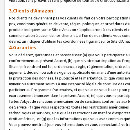
violation, sans préavis et sans préjudice de tout autre droit d’Amazo
3.Clients d’Amazon
Nos clients ne deviennent pas vos clients du fait de votre participati
prix, conditions générales de vente, règles, politiques et procédures d’u
produits indiquées sur le Site d’Amazon s’appliqueront à ces clients et
communication à aucun de nos clients et, si l’un de nos clients vous co
devrez lui indiquer d’utiliser les coordonnées figurant sur le Site d’Ama
4.Garanties
Vous déclarez, garantissez et reconnaissez (a) que vous participerez a
conformément au présent Accord, (b) que ni votre participation au Prog
Site n’enfreindront nul loi, ordonnance, règle, réglementation, ordre, li
jugement, décision ou autre exigence applicable émanant d’une autori
la protection des données, la publicité et le marketing), (c) que vous 
mineur ou autrement soumis à une incapacité légale de conclure des con
participer au Programme Partenaires, et que vous ne vous basez pour pr
expressément énoncées dans le présent Accord, (e) que vous ne particip
faites l’objet de sanctions américaines ou de sanctions conformes aux 
de Service; (f) que vous respecterez toutes les restrictions américaines
technologies et services, ainsi que les restrictions en matière d’exporta
droit américain; et (g) que les informations que vous avez communiqué
Vous pouvez mettre à jour vos informations en vous connectant à votre