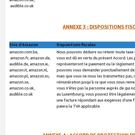
audible.co.uk
ANNEXE 3 : DISPOSITIONS FI
Site d’Amazon
Dispositions fiscales
amazon.com.be,
Nous pouvons déduire ou retenir toute taxe 
amazon.fr, amazon.de,
vous est dû en vertu du présent Accord. Les 
audible.de, amazon.ie,
représenteront le paiement ou le règlement 
amazon.it, amazon.nl,
pouvons vous demander ponctuellement des r
amazon.pl, amazon.es,
mais que vous ne nous les transmettez pas, n
amazon.se,
rémunération jusqu’à ce que vous nous reme
amazon.co.uk,
vous n’êtes pas la personne auprès de qui no
audible.co.uk
au Luxembourg, vous pouvez être légalement 
une facture répondant aux exigences d’une 
paiera la TVA applicable.