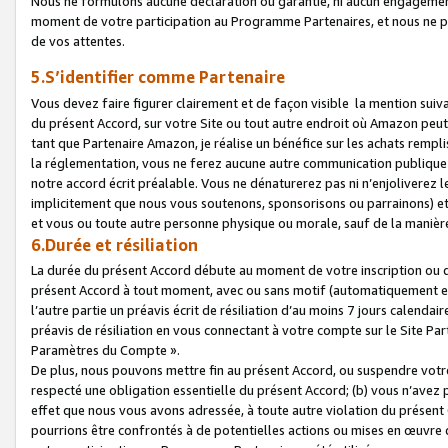
Nous ne formulons aucune déclaration ou garantie, ni aucun engagemen
moment de votre participation au Programme Partenaires, et nous ne p
de vos attentes.
5.S’identifier comme Partenaire
Vous devez faire figurer clairement et de façon visible la mention sui
du présent Accord, sur votre Site ou tout autre endroit où Amazon peut vo
tant que Partenaire Amazon, je réalise un bénéfice sur les achats remplis
la réglementation, vous ne ferez aucune autre communication publique
notre accord écrit préalable. Vous ne dénaturerez pas ni n’enjoliverez 
implicitement que nous vous soutenons, sponsorisons ou parrainons) et v
et vous ou toute autre personne physique ou morale, sauf de la manièr
6.Durée et résiliation
La durée du présent Accord débute au moment de votre inscription ou de
présent Accord à tout moment, avec ou sans motif (automatiquement et sa
l’autre partie un préavis écrit de résiliation d’au moins 7 jours calenda
préavis de résiliation en vous connectant à votre compte sur le Site Par
Paramètres du Compte ».
De plus, nous pouvons mettre fin au présent Accord, ou suspendre votre 
respecté une obligation essentielle du présent Accord; (b) vous n’avez p
effet que nous vous avons adressée, à toute autre violation du présen
pourrions être confrontés à de potentielles actions ou mises en œuvre 