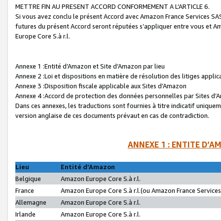
METTRE FIN AU PRESENT ACCORD CONFORMEMENT A L’ARTICLE 6.
Si vous avez conclu le présent Accord avec Amazon France Services SAS 
futures du présent Accord seront réputées s’appliquer entre vous et 
Europe Core S.à r.l.
Annexe 1 :Entité d’Amazon et Site d’Amazon par lieu
Annexe 2 :Loi et dispositions en matière de résolution des litiges appli
Annexe 3 :Disposition fiscale applicable aux Sites d’Amazon
Annexe 4 :Accord de protection des données personnelles par Sites d
Dans ces annexes, les traductions sont fournies à titre indicatif uniquem
version anglaise de ces documents prévaut en cas de contradiction.
ANNEXE 1 : ENTITE D’A
Lieu
Entité d’Amazon
Belgique
Amazon Europe Core S.à r.l.
France
Amazon Europe Core S.à r.l.(ou Amazon France Services 
Allemagne
Amazon Europe Core S.à r.l.
Irlande
Amazon Europe Core S.à r.l.