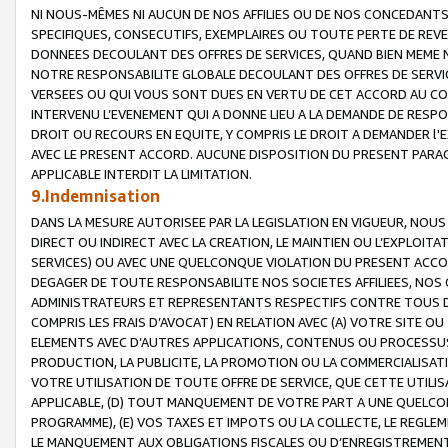
NI NOUS-MÊMES NI AUCUN DE NOS AFFILIES OU DE NOS CONCEDANT
SPECIFIQUES, CONSECUTIFS, EXEMPLAIRES OU TOUTE PERTE DE REVE
DONNEES DECOULANT DES OFFRES DE SERVICES, QUAND BIEN MEME N
NOTRE RESPONSABILITE GLOBALE DECOULANT DES OFFRES DE SERVI
VERSEES OU QUI VOUS SONT DUES EN VERTU DE CET ACCORD AU CO
INTERVENU L’EVENEMENT QUI A DONNE LIEU A LA DEMANDE DE RESP
DROIT OU RECOURS EN EQUITE, Y COMPRIS LE DROIT A DEMANDER l'
AVEC LE PRESENT ACCORD. AUCUNE DISPOSITION DU PRESENT PARAG
APPLICABLE INTERDIT LA LIMITATION.
9.Indemnisation
DANS LA MESURE AUTORISEE PAR LA LEGISLATION EN VIGUEUR, NO
DIRECT OU INDIRECT AVEC LA CREATION, LE MAINTIEN OU L’EXPLOIT
SERVICES) OU AVEC UNE QUELCONQUE VIOLATION DU PRESENT ACCO
DEGAGER DE TOUTE RESPONSABILITE NOS SOCIETES AFFILIEES, NOS 
ADMINISTRATEURS ET REPRESENTANTS RESPECTIFS CONTRE TOUS D
COMPRIS LES FRAIS D’AVOCAT) EN RELATION AVEC (A) VOTRE SITE O
ELEMENTS AVEC D’AUTRES APPLICATIONS, CONTENUS OU PROCESSUS, (
PRODUCTION, LA PUBLICITE, LA PROMOTION OU LA COMMERCIALISAT
VOTRE UTILISATION DE TOUTE OFFRE DE SERVICE, QUE CETTE UTILI
APPLICABLE, (D) TOUT MANQUEMENT DE VOTRE PART A UNE QUELCO
PROGRAMME), (E) VOS TAXES ET IMPOTS OU LA COLLECTE, LE REGLE
LE MANQUEMENT AUX OBLIGATIONS FISCALES OU D’ENREGISTREMENT 