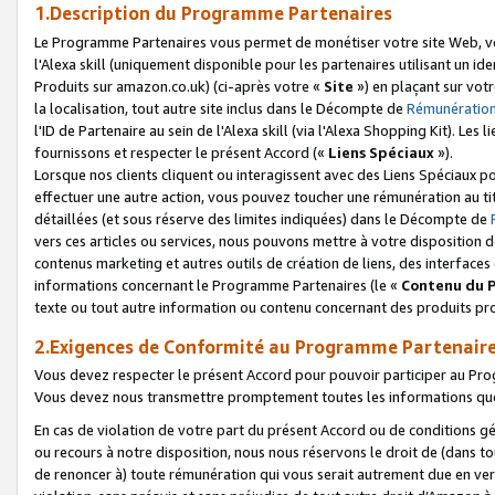
1.Description du Programme Partenaires
Le Programme Partenaires vous permet de monétiser votre site Web, vos 
l'Alexa skill (uniquement disponible pour les partenaires utilisant un 
Produits sur amazon.co.uk) (ci-après votre «
Site
») en plaçant sur votr
la localisation, tout autre site inclus dans le Décompte de
Rémunération
l'ID de Partenaire au sein de l'Alexa skill (via l'Alexa Shopping Kit). Le
fournissons et respecter le présent Accord («
Liens Spéciaux
»).
Lorsque nos clients cliquent ou interagissent avec des Liens Spéciaux p
effectuer une autre action, vous pouvez toucher une rémunération au ti
détaillées (et sous réserve des limites indiquées) dans le Décompte de
vers ces articles ou services, nous pouvons mettre à votre disposition d
contenus marketing et autres outils de création de liens, des interfaces
informations concernant le Programme Partenaires (le «
Contenu du 
texte ou tout autre information ou contenu concernant des produits prop
2.Exigences de Conformité au Programme Partenair
Vous devez respecter le présent Accord pour pouvoir participer au Pr
Vous devez nous transmettre promptement toutes les informations que
En cas de violation de votre part du présent Accord ou de conditions g
ou recours à notre disposition, nous nous réservons le droit de (dans 
de renoncer à) toute rémunération qui vous serait autrement due en ver