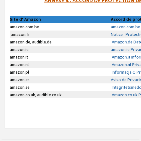
ANNEXE 4 : ACCORD DE PROTECTION 
Site d’ Amazon
Accord de pro
amazon.com.be
amazon.com.be 
amazon.fr
Notice : Protect
amazon.de, audible.de
Amazon.de Date
amazon.ie
amazon.ie Priva
amazon.it
Amazon.it Infor
amazon.nl
Amazon.nl Priva
amazon.pl
Informacja O P
amazon.es
Aviso de Privac
amazon.se
Integritetsmed
amazon.co.uk, audible.co.uk
Amazon.co.uk Pr