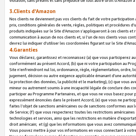
violation, sans préavis et sans préjudice de tout autre droit d’Amazo
3.Clients d’Amazon
Nos clients ne deviennent pas vos clients du fait de votre participati
prix, conditions générales de vente, règles, politiques et procédures d’u
produits indiquées sur le Site d’Amazon s’appliqueront à ces clients et
communication à aucun de nos clients et, si l’un de nos clients vous co
devrez lui indiquer d’utiliser les coordonnées figurant sur le Site d’Ama
4.Garanties
Vous déclarez, garantissez et reconnaissez (a) que vous participerez a
conformément au présent Accord, (b) que ni votre participation au Prog
Site n’enfreindront nul loi, ordonnance, règle, réglementation, ordre, li
jugement, décision ou autre exigence applicable émanant d’une autori
la protection des données, la publicité et le marketing), (c) que vous 
mineur ou autrement soumis à une incapacité légale de conclure des con
participer au Programme Partenaires, et que vous ne vous basez pour pr
expressément énoncées dans le présent Accord, (e) que vous ne particip
faites l’objet de sanctions américaines ou de sanctions conformes aux 
de Service; (f) que vous respecterez toutes les restrictions américaines
technologies et services, ainsi que les restrictions en matière d’exporta
droit américain; et (g) que les informations que vous avez communiqué
Vous pouvez mettre à jour vos informations en vous connectant à votre