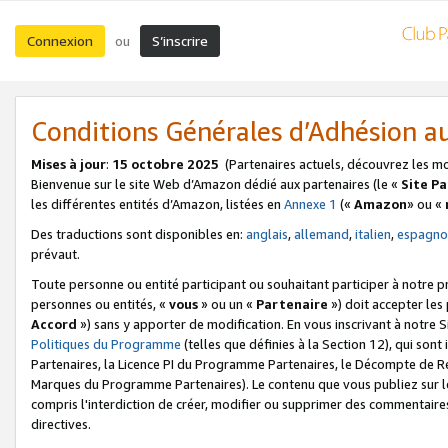
Connexion
S’inscrire
ou
Conditions Générales d’Adhésion 
Mises à jour
:
15 octobre 2025
(Partenaires actuels, découvrez les m
Bienvenue sur le site Web d’Amazon dédié aux partenaires (le «
Site P
les différentes entités d’Amazon, listées en
Annexe 1
(«
Amazon
» ou «
Des traductions sont disponibles en:
anglais
,
allemand
,
italien
,
espagno
prévaut.
Toute personne ou entité participant ou souhaitant participer à notre 
personnes ou entités, «
vous
» ou un «
Partenaire
») doit accepter le
Accord
») sans y apporter de modification. En vous inscrivant à notre Si
Politiques du Programme
(telles que définies à la Section 12), qui so
Partenaires, la Licence PI du Programme Partenaires, le Décompte de 
Marques du Programme Partenaires). Le contenu que vous publiez sur l
compris l'interdiction de créer, modifier ou supprimer des commentaires
directives.