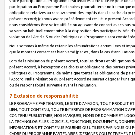
votre participation au Programme Partenaires a été utilisée pour une ac
participation au Programme Partenaires pourrait ternir notre marque ou
obligations relatives au recouvrement des impôts dans le cadre du prése
présent Accord; (g) nous avons précédemment résilié le présent Accord
nous considérons être votre affiliée ou agissant de concert avec vous 
sa version habituellement mise à la disposition des participants. Afin d’é
violation de l’Article 5 ou des Politiques du Programme sera considéré
Nous sommes à même de retenir les rémunérations accumulées et impayée
que le montant correct est bien versé (par ex., dans le cas d’annulations
Lors de la résiliation du présent Accord, tous les droits et obligations 
présent Accord, à l’exception des droits et obligations des parties prévus
Politiques du Programme, de même que toutes les obligations de paiement
l’Accord. Nulle résiliation du présent Accord ne saurait dégager l'une 
ou de responsabilité survenue avant la résiliation.
7.Exclusion de responsabilité
LE PROGRAMME PARTENAIRES, LE SITE D’AMAZON, TOUT PRODUIT ET 
LIEN, TOUT CONTENU, TOUTE INTERFACE DE PROGRAMMATION D'APP
CONTENU PUBLICITAIRE, NOS MARQUES, NOMS DE DOMAINE ET LOGOS
LA TECHNOLOGIE, LES LOGICIELS, FONCTIONS, DOCUMENTS, DONNEES
INFORMATIONS ET CONTENUS FOURNIS OU UTILISES PAR NOUS OU P
CADRE DU PROGRAMME PARTENAIRES (DESIGNES COLLECTIVEMENT LE