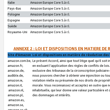
Italie
Amazon Europe Core S.à r.l.
Pays-Bas
Amazon Europe Core S.à r.l.
Pologne
Amazon Europe Core S.à r.l.
Espagne
Amazon Europe Core S.à r.l.
Suède
Amazon Europe Core S.à r.l.
Royaume-Uni
Amazon Europe Core S.à r.l.
ANNEXE 2 : LOI ET DISPOSITIONS EN MATIERE DE
Site d’Amazon
Loi et dispositions en matière de résolution des 
amazon.com.be,
Le présent Accord, ainsi que tout litige quel qu’il soi
amazon.fr,
en excluant l’application des règles de conflits de l
amazon.de,
exclusive des tribunaux de la circonscription judiciai
audible.de,
nous pouvons chercher à obtenir une injonction ou tou
amazon.ie,
violation réelle ou présumée de nos droits de proprié
amazon.it,
morale. Vous reconnaissez et acceptez en outre que n
amazon.nl,
inhabituelle, qui leur donne une valeur particulière 
amazon.pl,
des dommages et intérêts.
amazon.es,
amazon.se,
amazon.co.uk,