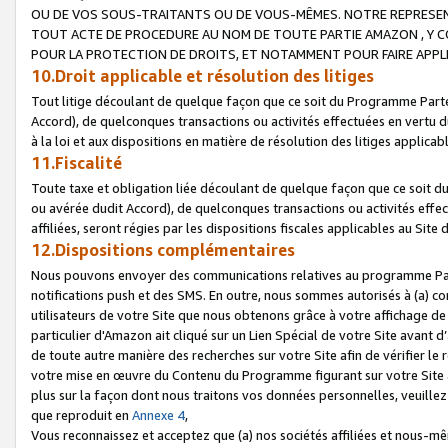
OU DE VOS SOUS-TRAITANTS OU DE VOUS-MÊMES. NOTRE REPRES
TOUT ACTE DE PROCEDURE AU NOM DE TOUTE PARTIE AMAZON , Y CO
POUR LA PROTECTION DE DROITS, ET NOTAMMENT POUR FAIRE APPL
10.Droit applicable et résolution des litiges
Tout litige découlant de quelque façon que ce soit du Programme Parte
Accord), de quelconques transactions ou activités effectuées en vertu d
à la loi et aux dispositions en matière de résolution des litiges applic
11.Fiscalité
Toute taxe et obligation liée découlant de quelque façon que ce soit 
ou avérée dudit Accord), de quelconques transactions ou activités effe
affiliées, seront régies par les dispositions fiscales applicables au Si
12.Dispositions complémentaires
Nous pouvons envoyer des communications relatives au programme Parten
notifications push et des SMS. En outre, nous sommes autorisés à (a) cont
utilisateurs de votre Site que nous obtenons grâce à votre affichage de
particulier d'Amazon ait cliqué sur un Lien Spécial de votre Site avant d
de toute autre manière des recherches sur votre Site afin de vérifier le re
votre mise en œuvre du Contenu du Programme figurant sur votre Site à
plus sur la façon dont nous traitons vos données personnelles, veuille
que reproduit en
Annexe 4
,
Vous reconnaissez et acceptez que (a) nos sociétés affiliées et nous-m