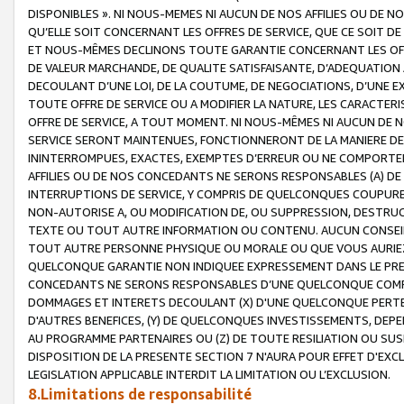
DISPONIBLES ». NI NOUS-MEMES NI AUCUN DE NOS AFFILIES OU D
QU’ELLE SOIT CONCERNANT LES OFFRES DE SERVICE, QUE CE SOIT DE
ET NOUS-MÊMES DECLINONS TOUTE GARANTIE CONCERNANT LES OFFRE
DE VALEUR MARCHANDE, DE QUALITE SATISFAISANTE, D’ADEQUATION
DECOULANT D’UNE LOI, DE LA COUTUME, DE NEGOCIATIONS, D’UNE
TOUTE OFFRE DE SERVICE OU A MODIFIER LA NATURE, LES CARACTERI
OFFRE DE SERVICE, A TOUT MOMENT. NI NOUS-MÊMES NI AUCUN DE 
SERVICE SERONT MAINTENUES, FONCTIONNERONT DE LA MANIERE DECR
ININTERROMPUES, EXACTES, EXEMPTES D’ERREUR OU NE COMPORT
AFFILIES OU DE NOS CONCEDANTS NE SERONS RESPONSABLES (A) DE
INTERRUPTIONS DE SERVICE, Y COMPRIS DE QUELCONQUES COUPURE
NON-AUTORISE A, OU MODIFICATION DE, OU SUPPRESSION, DESTRUC
TEXTE OU TOUT AUTRE INFORMATION OU CONTENU. AUCUN CONSEIL 
TOUT AUTRE PERSONNE PHYSIQUE OU MORALE OU QUE VOUS AURIEZ 
QUELCONQUE GARANTIE NON INDIQUEE EXPRESSEMENT DANS LE PRES
CONCEDANTS NE SERONS RESPONSABLES D’UNE QUELCONQUE COM
DOMMAGES ET INTERETS DECOULANT (X) D'UNE QUELCONQUE PERTE D
D'AUTRES BENEFICES, (Y) DE QUELCONQUES INVESTISSEMENTS, DEP
AU PROGRAMME PARTENAIRES OU (Z) DE TOUTE RESILIATION OU SU
DISPOSITION DE LA PRESENTE SECTION 7 N'AURA POUR EFFET D'EXC
LEGISLATION APPLICABLE INTERDIT LA LIMITATION OU L’EXCLUSION.
8.Limitations de responsabilité