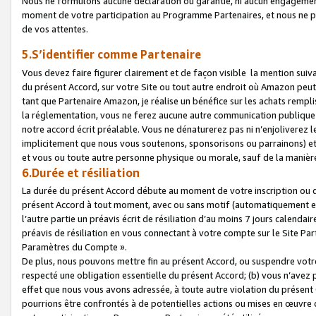
Nous ne formulons aucune déclaration ou garantie, ni aucun engagemen
moment de votre participation au Programme Partenaires, et nous ne p
de vos attentes.
5.S’identifier comme Partenaire
Vous devez faire figurer clairement et de façon visible la mention sui
du présent Accord, sur votre Site ou tout autre endroit où Amazon peut vo
tant que Partenaire Amazon, je réalise un bénéfice sur les achats remplis
la réglementation, vous ne ferez aucune autre communication publique
notre accord écrit préalable. Vous ne dénaturerez pas ni n’enjoliverez 
implicitement que nous vous soutenons, sponsorisons ou parrainons) et v
et vous ou toute autre personne physique ou morale, sauf de la manièr
6.Durée et résiliation
La durée du présent Accord débute au moment de votre inscription ou de
présent Accord à tout moment, avec ou sans motif (automatiquement et sa
l’autre partie un préavis écrit de résiliation d’au moins 7 jours calenda
préavis de résiliation en vous connectant à votre compte sur le Site Par
Paramètres du Compte ».
De plus, nous pouvons mettre fin au présent Accord, ou suspendre votre 
respecté une obligation essentielle du présent Accord; (b) vous n’avez p
effet que nous vous avons adressée, à toute autre violation du présen
pourrions être confrontés à de potentielles actions ou mises en œuvre 