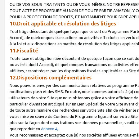
OU DE VOS SOUS-TRAITANTS OU DE VOUS-MÊMES. NOTRE REPRES
TOUT ACTE DE PROCEDURE AU NOM DE TOUTE PARTIE AMAZON , Y CO
POUR LA PROTECTION DE DROITS, ET NOTAMMENT POUR FAIRE APPL
10.Droit applicable et résolution des litiges
Tout litige découlant de quelque façon que ce soit du Programme Parte
Accord), de quelconques transactions ou activités effectuées en vertu d
à la loi et aux dispositions en matière de résolution des litiges applic
11.Fiscalité
Toute taxe et obligation liée découlant de quelque façon que ce soit 
ou avérée dudit Accord), de quelconques transactions ou activités effe
affiliées, seront régies par les dispositions fiscales applicables au Si
12.Dispositions complémentaires
Nous pouvons envoyer des communications relatives au programme Parten
notifications push et des SMS. En outre, nous sommes autorisés à (a) cont
utilisateurs de votre Site que nous obtenons grâce à votre affichage de
particulier d'Amazon ait cliqué sur un Lien Spécial de votre Site avant d
de toute autre manière des recherches sur votre Site afin de vérifier le re
votre mise en œuvre du Contenu du Programme figurant sur votre Site à
plus sur la façon dont nous traitons vos données personnelles, veuille
que reproduit en
Annexe 4
,
Vous reconnaissez et acceptez que (a) nos sociétés affiliées et nous-m