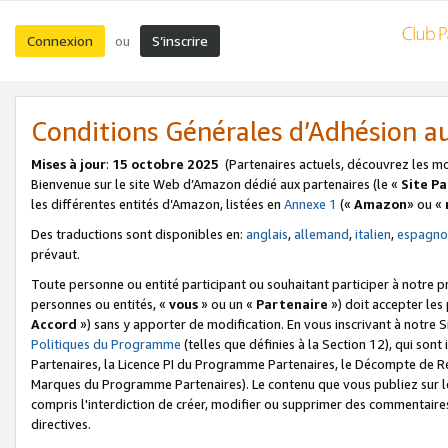
Connexion
S’inscrire
ou
Conditions Générales d’Adhésion 
Mises à jour
:
15 octobre 2025
(Partenaires actuels, découvrez les m
Bienvenue sur le site Web d’Amazon dédié aux partenaires (le «
Site P
les différentes entités d’Amazon, listées en
Annexe 1
(«
Amazon
» ou «
Des traductions sont disponibles en:
anglais
,
allemand
,
italien
,
espagno
prévaut.
Toute personne ou entité participant ou souhaitant participer à notre 
personnes ou entités, «
vous
» ou un «
Partenaire
») doit accepter le
Accord
») sans y apporter de modification. En vous inscrivant à notre Si
Politiques du Programme
(telles que définies à la Section 12), qui so
Partenaires, la Licence PI du Programme Partenaires, le Décompte de 
Marques du Programme Partenaires). Le contenu que vous publiez sur l
compris l'interdiction de créer, modifier ou supprimer des commentaires
directives.