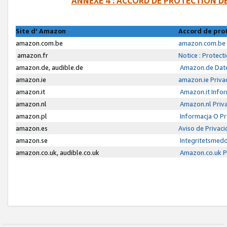
ANNEXE 4 : ACCORD DE PROTECTION 
Site d’ Amazon
Accord de pro
amazon.com.be
amazon.com.be 
amazon.fr
Notice : Protect
amazon.de, audible.de
Amazon.de Date
amazon.ie
amazon.ie Priva
amazon.it
Amazon.it Infor
amazon.nl
Amazon.nl Priva
amazon.pl
Informacja O P
amazon.es
Aviso de Privac
amazon.se
Integritetsmed
amazon.co.uk, audible.co.uk
Amazon.co.uk Pr