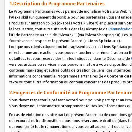
1.Description du Programme Partenaires
Le Programme Partenaires vous permet de monétiser votre site Web, vos 
l'Alexa skill (uniquement disponible pour les partenaires utilisant un 
Produits sur amazon.co.uk) (ci-après votre «
Site
») en plaçant sur votr
la localisation, tout autre site inclus dans le Décompte de
Rémunération
l'ID de Partenaire au sein de l'Alexa skill (via l'Alexa Shopping Kit). Le
fournissons et respecter le présent Accord («
Liens Spéciaux
»).
Lorsque nos clients cliquent ou interagissent avec des Liens Spéciaux p
effectuer une autre action, vous pouvez toucher une rémunération au ti
détaillées (et sous réserve des limites indiquées) dans le Décompte de
vers ces articles ou services, nous pouvons mettre à votre disposition d
contenus marketing et autres outils de création de liens, des interfaces
informations concernant le Programme Partenaires (le «
Contenu du 
texte ou tout autre information ou contenu concernant des produits prop
2.Exigences de Conformité au Programme Partenair
Vous devez respecter le présent Accord pour pouvoir participer au Pr
Vous devez nous transmettre promptement toutes les informations que
En cas de violation de votre part du présent Accord ou de conditions g
ou recours à notre disposition, nous nous réservons le droit de (dans 
de renoncer à) toute rémunération qui vous serait autrement due en ver