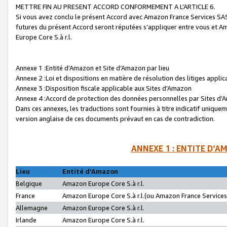
METTRE FIN AU PRESENT ACCORD CONFORMEMENT A L’ARTICLE 6.
Si vous avez conclu le présent Accord avec Amazon France Services SAS 
futures du présent Accord seront réputées s’appliquer entre vous et 
Europe Core S.à r.l.
Annexe 1 :Entité d’Amazon et Site d’Amazon par lieu
Annexe 2 :Loi et dispositions en matière de résolution des litiges appli
Annexe 3 :Disposition fiscale applicable aux Sites d’Amazon
Annexe 4 :Accord de protection des données personnelles par Sites d
Dans ces annexes, les traductions sont fournies à titre indicatif uniquem
version anglaise de ces documents prévaut en cas de contradiction.
ANNEXE 1 : ENTITE D’A
Lieu
Entité d’Amazon
Belgique
Amazon Europe Core S.à r.l.
France
Amazon Europe Core S.à r.l.(ou Amazon France Services 
Allemagne
Amazon Europe Core S.à r.l.
Irlande
Amazon Europe Core S.à r.l.