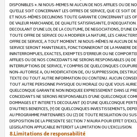
DISPONIBLES ». NI NOUS-MEMES NI AUCUN DE NOS AFFILIES OU D
QU’ELLE SOIT CONCERNANT LES OFFRES DE SERVICE, QUE CE SOIT DE
ET NOUS-MÊMES DECLINONS TOUTE GARANTIE CONCERNANT LES OFFRE
DE VALEUR MARCHANDE, DE QUALITE SATISFAISANTE, D’ADEQUATION
DECOULANT D’UNE LOI, DE LA COUTUME, DE NEGOCIATIONS, D’UNE
TOUTE OFFRE DE SERVICE OU A MODIFIER LA NATURE, LES CARACTERI
OFFRE DE SERVICE, A TOUT MOMENT. NI NOUS-MÊMES NI AUCUN DE 
SERVICE SERONT MAINTENUES, FONCTIONNERONT DE LA MANIERE DECR
ININTERROMPUES, EXACTES, EXEMPTES D’ERREUR OU NE COMPORT
AFFILIES OU DE NOS CONCEDANTS NE SERONS RESPONSABLES (A) DE
INTERRUPTIONS DE SERVICE, Y COMPRIS DE QUELCONQUES COUPURE
NON-AUTORISE A, OU MODIFICATION DE, OU SUPPRESSION, DESTRUC
TEXTE OU TOUT AUTRE INFORMATION OU CONTENU. AUCUN CONSEIL 
TOUT AUTRE PERSONNE PHYSIQUE OU MORALE OU QUE VOUS AURIEZ 
QUELCONQUE GARANTIE NON INDIQUEE EXPRESSEMENT DANS LE PRES
CONCEDANTS NE SERONS RESPONSABLES D’UNE QUELCONQUE COM
DOMMAGES ET INTERETS DECOULANT (X) D'UNE QUELCONQUE PERTE D
D'AUTRES BENEFICES, (Y) DE QUELCONQUES INVESTISSEMENTS, DEP
AU PROGRAMME PARTENAIRES OU (Z) DE TOUTE RESILIATION OU SU
DISPOSITION DE LA PRESENTE SECTION 7 N'AURA POUR EFFET D'EXC
LEGISLATION APPLICABLE INTERDIT LA LIMITATION OU L’EXCLUSION.
8.Limitations de responsabilité