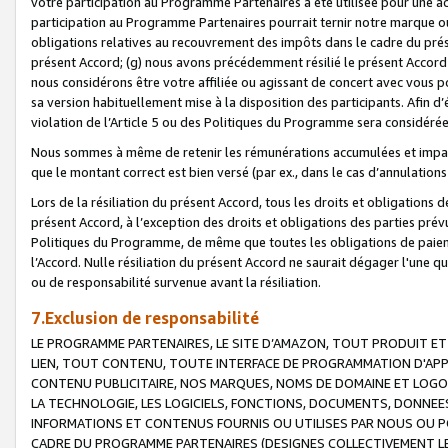
votre participation au Programme Partenaires a été utilisée pour une ac
participation au Programme Partenaires pourrait ternir notre marque ou
obligations relatives au recouvrement des impôts dans le cadre du prése
présent Accord; (g) nous avons précédemment résilié le présent Accord
nous considérons être votre affiliée ou agissant de concert avec vous 
sa version habituellement mise à la disposition des participants. Afin d’é
violation de l’Article 5 ou des Politiques du Programme sera considéré
Nous sommes à même de retenir les rémunérations accumulées et impayée
que le montant correct est bien versé (par ex., dans le cas d’annulations
Lors de la résiliation du présent Accord, tous les droits et obligations 
présent Accord, à l’exception des droits et obligations des parties prévus
Politiques du Programme, de même que toutes les obligations de paiement
l’Accord. Nulle résiliation du présent Accord ne saurait dégager l'une 
ou de responsabilité survenue avant la résiliation.
7.Exclusion de responsabilité
LE PROGRAMME PARTENAIRES, LE SITE D’AMAZON, TOUT PRODUIT ET 
LIEN, TOUT CONTENU, TOUTE INTERFACE DE PROGRAMMATION D'APP
CONTENU PUBLICITAIRE, NOS MARQUES, NOMS DE DOMAINE ET LOGOS
LA TECHNOLOGIE, LES LOGICIELS, FONCTIONS, DOCUMENTS, DONNEES
INFORMATIONS ET CONTENUS FOURNIS OU UTILISES PAR NOUS OU P
CADRE DU PROGRAMME PARTENAIRES (DESIGNES COLLECTIVEMENT LE