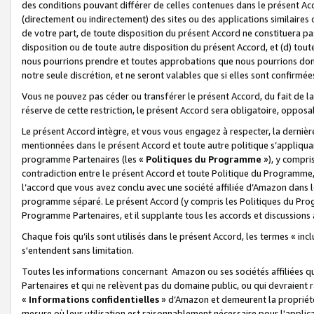
des conditions pouvant différer de celles contenues dans le présent Ac
(directement ou indirectement) des sites ou des applications similaires o
de votre part, de toute disposition du présent Accord ne constituera pa
disposition ou de toute autre disposition du présent Accord, et (d) tou
nous pourrions prendre et toutes approbations que nous pourrions donn
notre seule discrétion, et ne seront valables que si elles sont confirmée
Vous ne pouvez pas céder ou transférer le présent Accord, du fait de la 
réserve de cette restriction, le présent Accord sera obligatoire, opposab
Le présent Accord intègre, et vous vous engagez à respecter, la dernière 
mentionnées dans le présent Accord et toute autre politique s’appliqua
programme Partenaires (les «
Politiques du Programme
»), y compri
contradiction entre le présent Accord et toute Politique du Programme, 
l’accord que vous avez conclu avec une société affiliée d’Amazon dans 
programme séparé. Le présent Accord (y compris les Politiques du Progr
Programme Partenaires, et il supplante tous les accords et discussions 
Chaque fois qu’ils sont utilisés dans le présent Accord, les termes « in
s'entendent sans limitation.
Toutes les informations concernant Amazon ou ses sociétés affiliées 
Partenaires et qui ne relèvent pas du domaine public, ou qui devraient
«
Informations confidentielles
» d’Amazon et demeurent la propriété 
mesure où leur utilisation est raisonnablement nécessaire pour l'appli