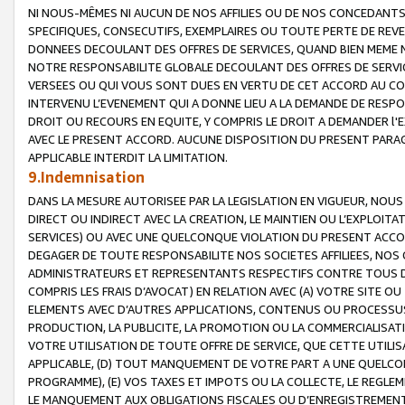
NI NOUS-MÊMES NI AUCUN DE NOS AFFILIES OU DE NOS CONCEDANT
SPECIFIQUES, CONSECUTIFS, EXEMPLAIRES OU TOUTE PERTE DE REVE
DONNEES DECOULANT DES OFFRES DE SERVICES, QUAND BIEN MEME N
NOTRE RESPONSABILITE GLOBALE DECOULANT DES OFFRES DE SERVI
VERSEES OU QUI VOUS SONT DUES EN VERTU DE CET ACCORD AU CO
INTERVENU L’EVENEMENT QUI A DONNE LIEU A LA DEMANDE DE RESP
DROIT OU RECOURS EN EQUITE, Y COMPRIS LE DROIT A DEMANDER l'
AVEC LE PRESENT ACCORD. AUCUNE DISPOSITION DU PRESENT PARAG
APPLICABLE INTERDIT LA LIMITATION.
9.Indemnisation
DANS LA MESURE AUTORISEE PAR LA LEGISLATION EN VIGUEUR, NO
DIRECT OU INDIRECT AVEC LA CREATION, LE MAINTIEN OU L’EXPLOIT
SERVICES) OU AVEC UNE QUELCONQUE VIOLATION DU PRESENT ACCO
DEGAGER DE TOUTE RESPONSABILITE NOS SOCIETES AFFILIEES, NOS 
ADMINISTRATEURS ET REPRESENTANTS RESPECTIFS CONTRE TOUS D
COMPRIS LES FRAIS D’AVOCAT) EN RELATION AVEC (A) VOTRE SITE O
ELEMENTS AVEC D’AUTRES APPLICATIONS, CONTENUS OU PROCESSUS, (
PRODUCTION, LA PUBLICITE, LA PROMOTION OU LA COMMERCIALISAT
VOTRE UTILISATION DE TOUTE OFFRE DE SERVICE, QUE CETTE UTILI
APPLICABLE, (D) TOUT MANQUEMENT DE VOTRE PART A UNE QUELCO
PROGRAMME), (E) VOS TAXES ET IMPOTS OU LA COLLECTE, LE REGLE
LE MANQUEMENT AUX OBLIGATIONS FISCALES OU D’ENREGISTREMENT 