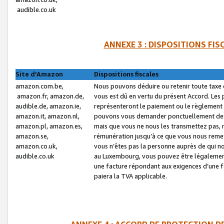
audible.co.uk
ANNEXE 3 : DISPOSITIONS FI
Site d’Amazon
Dispositions fiscales
amazon.com.be,
Nous pouvons déduire ou retenir toute taxe 
amazon.fr, amazon.de,
vous est dû en vertu du présent Accord. Les 
audible.de, amazon.ie,
représenteront le paiement ou le règlement 
amazon.it, amazon.nl,
pouvons vous demander ponctuellement des r
amazon.pl, amazon.es,
mais que vous ne nous les transmettez pas, n
amazon.se,
rémunération jusqu’à ce que vous nous reme
amazon.co.uk,
vous n’êtes pas la personne auprès de qui no
audible.co.uk
au Luxembourg, vous pouvez être légalement 
une facture répondant aux exigences d’une 
paiera la TVA applicable.