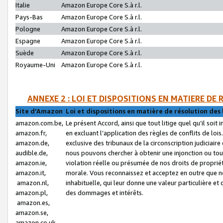
Italie
Amazon Europe Core S.à r.l.
Pays-Bas
Amazon Europe Core S.à r.l.
Pologne
Amazon Europe Core S.à r.l.
Espagne
Amazon Europe Core S.à r.l.
Suède
Amazon Europe Core S.à r.l.
Royaume-Uni
Amazon Europe Core S.à r.l.
ANNEXE 2 : LOI ET DISPOSITIONS EN MATIERE DE
Site d’Amazon
Loi et dispositions en matière de résolution des 
amazon.com.be,
Le présent Accord, ainsi que tout litige quel qu’il soi
amazon.fr,
en excluant l’application des règles de conflits de l
amazon.de,
exclusive des tribunaux de la circonscription judiciai
audible.de,
nous pouvons chercher à obtenir une injonction ou tou
amazon.ie,
violation réelle ou présumée de nos droits de proprié
amazon.it,
morale. Vous reconnaissez et acceptez en outre que n
amazon.nl,
inhabituelle, qui leur donne une valeur particulière 
amazon.pl,
des dommages et intérêts.
amazon.es,
amazon.se,
amazon.co.uk,