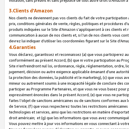
violation, sans préavis et sans préjudice de tout autre droit d’Amazo
3.Clients d’Amazon
Nos clients ne deviennent pas vos clients du fait de votre participati
prix, conditions générales de vente, règles, politiques et procédures d’u
produits indiquées sur le Site d’Amazon s’appliqueront à ces clients et
communication à aucun de nos clients et, si l’un de nos clients vous co
devrez lui indiquer d’utiliser les coordonnées figurant sur le Site d’Ama
4.Garanties
Vous déclarez, garantissez et reconnaissez (a) que vous participerez a
conformément au présent Accord, (b) que ni votre participation au Prog
Site n’enfreindront nul loi, ordonnance, règle, réglementation, ordre, li
jugement, décision ou autre exigence applicable émanant d’une autori
la protection des données, la publicité et le marketing), (c) que vous 
mineur ou autrement soumis à une incapacité légale de conclure des con
participer au Programme Partenaires, et que vous ne vous basez pour pr
expressément énoncées dans le présent Accord, (e) que vous ne particip
faites l’objet de sanctions américaines ou de sanctions conformes aux 
de Service; (f) que vous respecterez toutes les restrictions américaines
technologies et services, ainsi que les restrictions en matière d’exporta
droit américain; et (g) que les informations que vous avez communiqué
Vous pouvez mettre à jour vos informations en vous connectant à votre