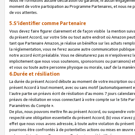
Nous ne formulons aucune déclaration ou garantie, ni aucun engagemen
moment de votre participation au Programme Partenaires, et nous ne p
de vos attentes.
5.S’identifier comme Partenaire
Vous devez faire figurer clairement et de façon visible la mention sui
du présent Accord, sur votre Site ou tout autre endroit où Amazon peut vo
tant que Partenaire Amazon, je réalise un bénéfice sur les achats remplis
la réglementation, vous ne ferez aucune autre communication publique
notre accord écrit préalable. Vous ne dénaturerez pas ni n’enjoliverez 
implicitement que nous vous soutenons, sponsorisons ou parrainons) et v
et vous ou toute autre personne physique ou morale, sauf de la manièr
6.Durée et résiliation
La durée du présent Accord débute au moment de votre inscription ou de
présent Accord à tout moment, avec ou sans motif (automatiquement et sa
l’autre partie un préavis écrit de résiliation d’au moins 7 jours calenda
préavis de résiliation en vous connectant à votre compte sur le Site Par
Paramètres du Compte ».
De plus, nous pouvons mettre fin au présent Accord, ou suspendre votre 
respecté une obligation essentielle du présent Accord; (b) vous n’avez p
effet que nous vous avons adressée, à toute autre violation du présen
pourrions être confrontés à de potentielles actions ou mises en œuvre 