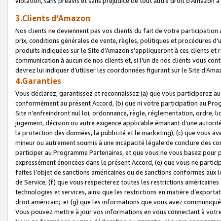
violation, sans préavis et sans préjudice de tout autre droit d’Amazo
3.Clients d’Amazon
Nos clients ne deviennent pas vos clients du fait de votre participati
prix, conditions générales de vente, règles, politiques et procédures d’u
produits indiquées sur le Site d’Amazon s’appliqueront à ces clients et
communication à aucun de nos clients et, si l’un de nos clients vous co
devrez lui indiquer d’utiliser les coordonnées figurant sur le Site d’Ama
4.Garanties
Vous déclarez, garantissez et reconnaissez (a) que vous participerez a
conformément au présent Accord, (b) que ni votre participation au Prog
Site n’enfreindront nul loi, ordonnance, règle, réglementation, ordre, li
jugement, décision ou autre exigence applicable émanant d’une autori
la protection des données, la publicité et le marketing), (c) que vous 
mineur ou autrement soumis à une incapacité légale de conclure des con
participer au Programme Partenaires, et que vous ne vous basez pour pr
expressément énoncées dans le présent Accord, (e) que vous ne particip
faites l’objet de sanctions américaines ou de sanctions conformes aux 
de Service; (f) que vous respecterez toutes les restrictions américaines
technologies et services, ainsi que les restrictions en matière d’exporta
droit américain; et (g) que les informations que vous avez communiqué
Vous pouvez mettre à jour vos informations en vous connectant à votre