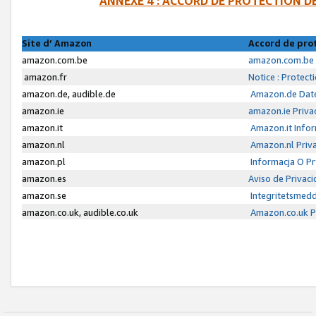
ANNEXE 4 : ACCORD DE PROTECTION 
Site d’ Amazon
Accord de pro
amazon.com.be
amazon.com.be 
amazon.fr
Notice : Protect
amazon.de, audible.de
Amazon.de Date
amazon.ie
amazon.ie Priva
amazon.it
Amazon.it Infor
amazon.nl
Amazon.nl Priva
amazon.pl
Informacja O P
amazon.es
Aviso de Privac
amazon.se
Integritetsmed
amazon.co.uk, audible.co.uk
Amazon.co.uk Pr