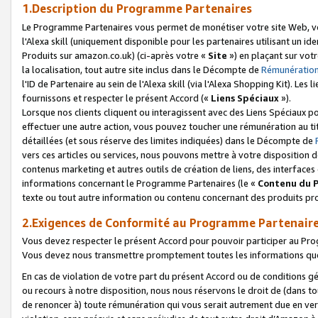
1.Description du Programme Partenaires
Le Programme Partenaires vous permet de monétiser votre site Web, vos 
l'Alexa skill (uniquement disponible pour les partenaires utilisant un 
Produits sur amazon.co.uk) (ci-après votre «
Site
») en plaçant sur votr
la localisation, tout autre site inclus dans le Décompte de
Rémunération
l'ID de Partenaire au sein de l'Alexa skill (via l'Alexa Shopping Kit). Le
fournissons et respecter le présent Accord («
Liens Spéciaux
»).
Lorsque nos clients cliquent ou interagissent avec des Liens Spéciaux p
effectuer une autre action, vous pouvez toucher une rémunération au ti
détaillées (et sous réserve des limites indiquées) dans le Décompte de
vers ces articles ou services, nous pouvons mettre à votre disposition d
contenus marketing et autres outils de création de liens, des interfaces
informations concernant le Programme Partenaires (le «
Contenu du 
texte ou tout autre information ou contenu concernant des produits prop
2.Exigences de Conformité au Programme Partenair
Vous devez respecter le présent Accord pour pouvoir participer au Pr
Vous devez nous transmettre promptement toutes les informations que
En cas de violation de votre part du présent Accord ou de conditions g
ou recours à notre disposition, nous nous réservons le droit de (dans 
de renoncer à) toute rémunération qui vous serait autrement due en ver