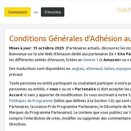
Connexion
S’inscrire
ou
Conditions Générales d’Adhésion 
Mises à jour
:
15 octobre 2025
(Partenaires actuels, découvrez les m
Bienvenue sur le site Web d’Amazon dédié aux partenaires (le «
Site P
les différentes entités d’Amazon, listées en
Annexe 1
(«
Amazon
» ou «
Des traductions sont disponibles en:
anglais
,
allemand
,
italien
,
espagno
prévaut.
Toute personne ou entité participant ou souhaitant participer à notre 
personnes ou entités, «
vous
» ou un «
Partenaire
») doit accepter le
Accord
») sans y apporter de modification. En vous inscrivant à notre Si
Politiques du Programme
(telles que définies à la Section 12), qui so
Partenaires, la Licence PI du Programme Partenaires, le Décompte de 
Marques du Programme Partenaires). Le contenu que vous publiez sur l
compris l'interdiction de créer, modifier ou supprimer des commentaires
directives.