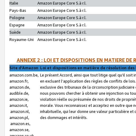
Italie
Amazon Europe Core S.à r.l.
Pays-Bas
Amazon Europe Core S.à r.l.
Pologne
Amazon Europe Core S.à r.l.
Espagne
Amazon Europe Core S.à r.l.
Suède
Amazon Europe Core S.à r.l.
Royaume-Uni
Amazon Europe Core S.à r.l.
ANNEXE 2 : LOI ET DISPOSITIONS EN MATIERE DE
Site d’Amazon
Loi et dispositions en matière de résolution des 
amazon.com.be,
Le présent Accord, ainsi que tout litige quel qu’il soi
amazon.fr,
en excluant l’application des règles de conflits de l
amazon.de,
exclusive des tribunaux de la circonscription judiciai
audible.de,
nous pouvons chercher à obtenir une injonction ou tou
amazon.ie,
violation réelle ou présumée de nos droits de proprié
amazon.it,
morale. Vous reconnaissez et acceptez en outre que n
amazon.nl,
inhabituelle, qui leur donne une valeur particulière 
amazon.pl,
des dommages et intérêts.
amazon.es,
amazon.se,
amazon.co.uk,