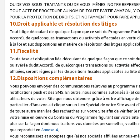
OU DE VOS SOUS-TRAITANTS OU DE VOUS-MÊMES. NOTRE REPRES
TOUT ACTE DE PROCEDURE AU NOM DE TOUTE PARTIE AMAZON , Y CO
POUR LA PROTECTION DE DROITS, ET NOTAMMENT POUR FAIRE APPL
10.Droit applicable et résolution des litiges
Tout litige découlant de quelque façon que ce soit du Programme Parte
Accord), de quelconques transactions ou activités effectuées en vertu d
à la loi et aux dispositions en matière de résolution des litiges applic
11.Fiscalité
Toute taxe et obligation liée découlant de quelque façon que ce soit 
ou avérée dudit Accord), de quelconques transactions ou activités effe
affiliées, seront régies par les dispositions fiscales applicables au Si
12.Dispositions complémentaires
Nous pouvons envoyer des communications relatives au programme Parten
notifications push et des SMS. En outre, nous sommes autorisés à (a) cont
utilisateurs de votre Site que nous obtenons grâce à votre affichage de
particulier d'Amazon ait cliqué sur un Lien Spécial de votre Site avant d
de toute autre manière des recherches sur votre Site afin de vérifier le re
votre mise en œuvre du Contenu du Programme figurant sur votre Site à
plus sur la façon dont nous traitons vos données personnelles, veuille
que reproduit en
Annexe 4
,
Vous reconnaissez et acceptez que (a) nos sociétés affiliées et nous-m