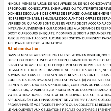
NI NOUS-MÊMES NI AUCUN DE NOS AFFILIES OU DE NOS CONCEDANT
SPECIFIQUES, CONSECUTIFS, EXEMPLAIRES OU TOUTE PERTE DE REVE
DONNEES DECOULANT DES OFFRES DE SERVICES, QUAND BIEN MEME N
NOTRE RESPONSABILITE GLOBALE DECOULANT DES OFFRES DE SERVI
VERSEES OU QUI VOUS SONT DUES EN VERTU DE CET ACCORD AU CO
INTERVENU L’EVENEMENT QUI A DONNE LIEU A LA DEMANDE DE RESP
DROIT OU RECOURS EN EQUITE, Y COMPRIS LE DROIT A DEMANDER l'
AVEC LE PRESENT ACCORD. AUCUNE DISPOSITION DU PRESENT PARAG
APPLICABLE INTERDIT LA LIMITATION.
9.Indemnisation
DANS LA MESURE AUTORISEE PAR LA LEGISLATION EN VIGUEUR, NO
DIRECT OU INDIRECT AVEC LA CREATION, LE MAINTIEN OU L’EXPLOIT
SERVICES) OU AVEC UNE QUELCONQUE VIOLATION DU PRESENT ACCO
DEGAGER DE TOUTE RESPONSABILITE NOS SOCIETES AFFILIEES, NOS 
ADMINISTRATEURS ET REPRESENTANTS RESPECTIFS CONTRE TOUS D
COMPRIS LES FRAIS D’AVOCAT) EN RELATION AVEC (A) VOTRE SITE O
ELEMENTS AVEC D’AUTRES APPLICATIONS, CONTENUS OU PROCESSUS, (
PRODUCTION, LA PUBLICITE, LA PROMOTION OU LA COMMERCIALISAT
VOTRE UTILISATION DE TOUTE OFFRE DE SERVICE, QUE CETTE UTILI
APPLICABLE, (D) TOUT MANQUEMENT DE VOTRE PART A UNE QUELCO
PROGRAMME), (E) VOS TAXES ET IMPOTS OU LA COLLECTE, LE REGLE
LE MANQUEMENT AUX OBLIGATIONS FISCALES OU D’ENREGISTREMENT 