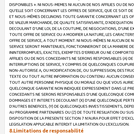
DISPONIBLES ». NI NOUS-MEMES NI AUCUN DE NOS AFFILIES OU D
QU’ELLE SOIT CONCERNANT LES OFFRES DE SERVICE, QUE CE SOIT DE
ET NOUS-MÊMES DECLINONS TOUTE GARANTIE CONCERNANT LES OFFRE
DE VALEUR MARCHANDE, DE QUALITE SATISFAISANTE, D’ADEQUATION
DECOULANT D’UNE LOI, DE LA COUTUME, DE NEGOCIATIONS, D’UNE
TOUTE OFFRE DE SERVICE OU A MODIFIER LA NATURE, LES CARACTERI
OFFRE DE SERVICE, A TOUT MOMENT. NI NOUS-MÊMES NI AUCUN DE 
SERVICE SERONT MAINTENUES, FONCTIONNERONT DE LA MANIERE DECR
ININTERROMPUES, EXACTES, EXEMPTES D’ERREUR OU NE COMPORT
AFFILIES OU DE NOS CONCEDANTS NE SERONS RESPONSABLES (A) DE
INTERRUPTIONS DE SERVICE, Y COMPRIS DE QUELCONQUES COUPURE
NON-AUTORISE A, OU MODIFICATION DE, OU SUPPRESSION, DESTRUC
TEXTE OU TOUT AUTRE INFORMATION OU CONTENU. AUCUN CONSEIL 
TOUT AUTRE PERSONNE PHYSIQUE OU MORALE OU QUE VOUS AURIEZ 
QUELCONQUE GARANTIE NON INDIQUEE EXPRESSEMENT DANS LE PRES
CONCEDANTS NE SERONS RESPONSABLES D’UNE QUELCONQUE COM
DOMMAGES ET INTERETS DECOULANT (X) D'UNE QUELCONQUE PERTE D
D'AUTRES BENEFICES, (Y) DE QUELCONQUES INVESTISSEMENTS, DEP
AU PROGRAMME PARTENAIRES OU (Z) DE TOUTE RESILIATION OU SU
DISPOSITION DE LA PRESENTE SECTION 7 N'AURA POUR EFFET D'EXC
LEGISLATION APPLICABLE INTERDIT LA LIMITATION OU L’EXCLUSION.
8.Limitations de responsabilité