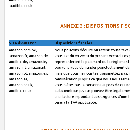
audible.co.uk
ANNEXE 3 : DISPOSITIONS FI
Site d’Amazon
Dispositions fiscales
amazon.com.be,
Nous pouvons déduire ou retenir toute taxe 
amazon.fr, amazon.de,
vous est dû en vertu du présent Accord. Les 
audible.de, amazon.ie,
représenteront le paiement ou le règlement 
amazon.it, amazon.nl,
pouvons vous demander ponctuellement des r
amazon.pl, amazon.es,
mais que vous ne nous les transmettez pas, n
amazon.se,
rémunération jusqu’à ce que vous nous reme
amazon.co.uk,
vous n’êtes pas la personne auprès de qui no
audible.co.uk
au Luxembourg, vous pouvez être légalement 
une facture répondant aux exigences d’une 
paiera la TVA applicable.