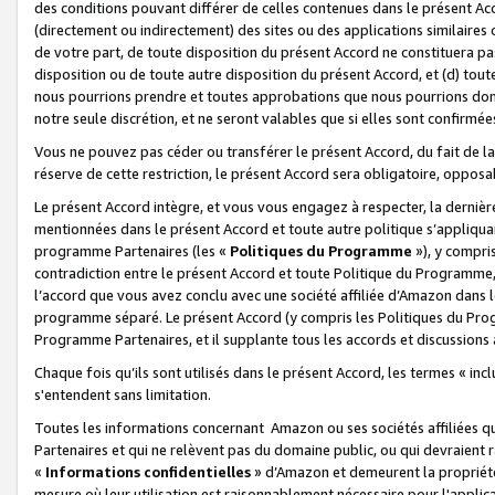
des conditions pouvant différer de celles contenues dans le présent Ac
(directement ou indirectement) des sites ou des applications similaires o
de votre part, de toute disposition du présent Accord ne constituera pa
disposition ou de toute autre disposition du présent Accord, et (d) tou
nous pourrions prendre et toutes approbations que nous pourrions donn
notre seule discrétion, et ne seront valables que si elles sont confirmée
Vous ne pouvez pas céder ou transférer le présent Accord, du fait de la 
réserve de cette restriction, le présent Accord sera obligatoire, opposab
Le présent Accord intègre, et vous vous engagez à respecter, la dernière 
mentionnées dans le présent Accord et toute autre politique s’appliqua
programme Partenaires (les «
Politiques du Programme
»), y compri
contradiction entre le présent Accord et toute Politique du Programme, 
l’accord que vous avez conclu avec une société affiliée d’Amazon dans 
programme séparé. Le présent Accord (y compris les Politiques du Progr
Programme Partenaires, et il supplante tous les accords et discussions 
Chaque fois qu’ils sont utilisés dans le présent Accord, les termes « in
s'entendent sans limitation.
Toutes les informations concernant Amazon ou ses sociétés affiliées 
Partenaires et qui ne relèvent pas du domaine public, ou qui devraient
«
Informations confidentielles
» d’Amazon et demeurent la propriété 
mesure où leur utilisation est raisonnablement nécessaire pour l'appli