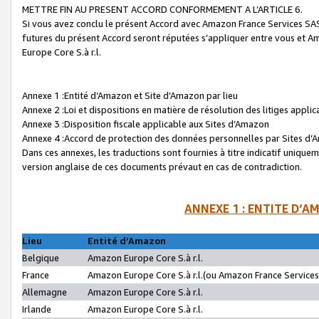
METTRE FIN AU PRESENT ACCORD CONFORMEMENT A L’ARTICLE 6.
Si vous avez conclu le présent Accord avec Amazon France Services SAS 
futures du présent Accord seront réputées s’appliquer entre vous et 
Europe Core S.à r.l.
Annexe 1 :Entité d’Amazon et Site d’Amazon par lieu
Annexe 2 :Loi et dispositions en matière de résolution des litiges appli
Annexe 3 :Disposition fiscale applicable aux Sites d’Amazon
Annexe 4 :Accord de protection des données personnelles par Sites d
Dans ces annexes, les traductions sont fournies à titre indicatif uniquem
version anglaise de ces documents prévaut en cas de contradiction.
ANNEXE 1 : ENTITE D’A
Lieu
Entité d’Amazon
Belgique
Amazon Europe Core S.à r.l.
France
Amazon Europe Core S.à r.l.(ou Amazon France Services 
Allemagne
Amazon Europe Core S.à r.l.
Irlande
Amazon Europe Core S.à r.l.