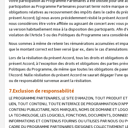
votre participation au Programme Partenaires a été utilisée pour une ac
participation au Programme Partenaires pourrait ternir notre marque ou
obligations relatives au recouvrement des impôts dans le cadre du prése
présent Accord; (g) nous avons précédemment résilié le présent Accord
nous considérons être votre affiliée ou agissant de concert avec vous 
sa version habituellement mise à la disposition des participants. Afin d’é
violation de l’Article 5 ou des Politiques du Programme sera considéré
Nous sommes à même de retenir les rémunérations accumulées et impayée
que le montant correct est bien versé (par ex., dans le cas d’annulations
Lors de la résiliation du présent Accord, tous les droits et obligations 
présent Accord, à l’exception des droits et obligations des parties prévus
Politiques du Programme, de même que toutes les obligations de paiement
l’Accord. Nulle résiliation du présent Accord ne saurait dégager l'une 
ou de responsabilité survenue avant la résiliation.
7.Exclusion de responsabilité
LE PROGRAMME PARTENAIRES, LE SITE D’AMAZON, TOUT PRODUIT ET 
LIEN, TOUT CONTENU, TOUTE INTERFACE DE PROGRAMMATION D'APP
CONTENU PUBLICITAIRE, NOS MARQUES, NOMS DE DOMAINE ET LOGOS
LA TECHNOLOGIE, LES LOGICIELS, FONCTIONS, DOCUMENTS, DONNEES
INFORMATIONS ET CONTENUS FOURNIS OU UTILISES PAR NOUS OU P
CADRE DU PROGRAMME PARTENAIRES (DESIGNES COLLECTIVEMENT LE