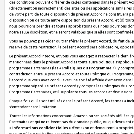
des conditions pouvant différer de celles contenues dans le présent Ac
(directement ou indirectement) des sites ou des applications similaires o
de votre part, de toute disposition du présent Accord ne constituera pa
disposition ou de toute autre disposition du présent Accord, et (d) tou
nous pourrions prendre et toutes approbations que nous pourrions donn
notre seule discrétion, et ne seront valables que si elles sont confirmée
Vous ne pouvez pas céder ou transférer le présent Accord, du fait de la 
réserve de cette restriction, le présent Accord sera obligatoire, opposab
Le présent Accord intègre, et vous vous engagez à respecter, la dernière 
mentionnées dans le présent Accord et toute autre politique s’appliqua
programme Partenaires (les «
Politiques du Programme
»), y compri
contradiction entre le présent Accord et toute Politique du Programme, 
l’accord que vous avez conclu avec une société affiliée d’Amazon dans 
programme séparé. Le présent Accord (y compris les Politiques du Progr
Programme Partenaires, et il supplante tous les accords et discussions 
Chaque fois qu’ils sont utilisés dans le présent Accord, les termes « in
s'entendent sans limitation.
Toutes les informations concernant Amazon ou ses sociétés affiliées 
Partenaires et qui ne relèvent pas du domaine public, ou qui devraient
«
Informations confidentielles
» d’Amazon et demeurent la propriété 
mesure où leur utilisation est raisonnablement nécessaire pour l'appli