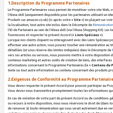
1.Description du Programme Partenaires
Le Programme Partenaires vous permet de monétiser votre site Web, vos 
l'Alexa skill (uniquement disponible pour les partenaires utilisant un 
Produits sur amazon.co.uk) (ci-après votre «
Site
») en plaçant sur votr
la localisation, tout autre site inclus dans le Décompte de
Rémunération
l'ID de Partenaire au sein de l'Alexa skill (via l'Alexa Shopping Kit). Le
fournissons et respecter le présent Accord («
Liens Spéciaux
»).
Lorsque nos clients cliquent ou interagissent avec des Liens Spéciaux p
effectuer une autre action, vous pouvez toucher une rémunération au ti
détaillées (et sous réserve des limites indiquées) dans le Décompte de
vers ces articles ou services, nous pouvons mettre à votre disposition d
contenus marketing et autres outils de création de liens, des interfaces
informations concernant le Programme Partenaires (le «
Contenu du 
texte ou tout autre information ou contenu concernant des produits prop
2.Exigences de Conformité au Programme Partenair
Vous devez respecter le présent Accord pour pouvoir participer au Pr
Vous devez nous transmettre promptement toutes les informations que
En cas de violation de votre part du présent Accord ou de conditions g
ou recours à notre disposition, nous nous réservons le droit de (dans 
de renoncer à) toute rémunération qui vous serait autrement due en ver