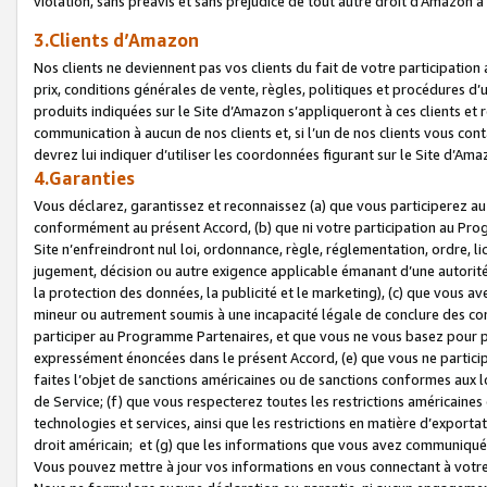
violation, sans préavis et sans préjudice de tout autre droit d’Amazo
3.Clients d’Amazon
Nos clients ne deviennent pas vos clients du fait de votre participati
prix, conditions générales de vente, règles, politiques et procédures d’u
produits indiquées sur le Site d’Amazon s’appliqueront à ces clients et
communication à aucun de nos clients et, si l’un de nos clients vous co
devrez lui indiquer d’utiliser les coordonnées figurant sur le Site d’Ama
4.Garanties
Vous déclarez, garantissez et reconnaissez (a) que vous participerez a
conformément au présent Accord, (b) que ni votre participation au Prog
Site n’enfreindront nul loi, ordonnance, règle, réglementation, ordre, li
jugement, décision ou autre exigence applicable émanant d’une autori
la protection des données, la publicité et le marketing), (c) que vous 
mineur ou autrement soumis à une incapacité légale de conclure des con
participer au Programme Partenaires, et que vous ne vous basez pour pr
expressément énoncées dans le présent Accord, (e) que vous ne particip
faites l’objet de sanctions américaines ou de sanctions conformes aux 
de Service; (f) que vous respecterez toutes les restrictions américaines
technologies et services, ainsi que les restrictions en matière d’exporta
droit américain; et (g) que les informations que vous avez communiqué
Vous pouvez mettre à jour vos informations en vous connectant à votre