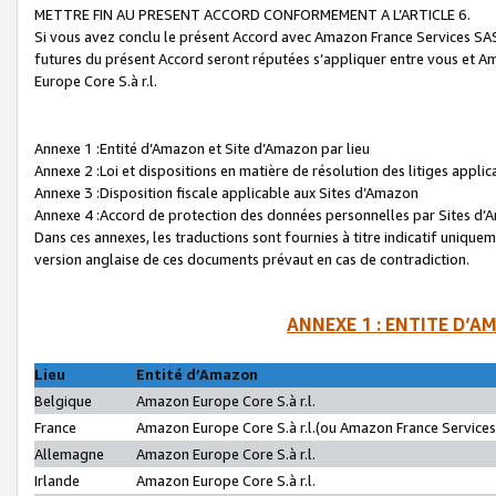
METTRE FIN AU PRESENT ACCORD CONFORMEMENT A L’ARTICLE 6.
Si vous avez conclu le présent Accord avec Amazon France Services SAS 
futures du présent Accord seront réputées s’appliquer entre vous et 
Europe Core S.à r.l.
Annexe 1 :Entité d’Amazon et Site d’Amazon par lieu
Annexe 2 :Loi et dispositions en matière de résolution des litiges appli
Annexe 3 :Disposition fiscale applicable aux Sites d’Amazon
Annexe 4 :Accord de protection des données personnelles par Sites d
Dans ces annexes, les traductions sont fournies à titre indicatif uniquem
version anglaise de ces documents prévaut en cas de contradiction.
ANNEXE 1 : ENTITE D’A
Lieu
Entité d’Amazon
Belgique
Amazon Europe Core S.à r.l.
France
Amazon Europe Core S.à r.l.(ou Amazon France Services 
Allemagne
Amazon Europe Core S.à r.l.
Irlande
Amazon Europe Core S.à r.l.