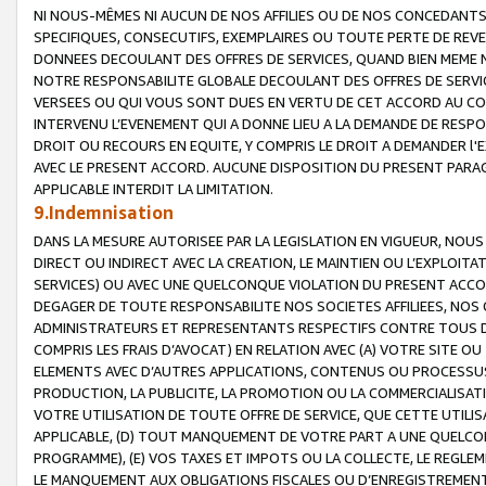
NI NOUS-MÊMES NI AUCUN DE NOS AFFILIES OU DE NOS CONCEDANT
SPECIFIQUES, CONSECUTIFS, EXEMPLAIRES OU TOUTE PERTE DE REVE
DONNEES DECOULANT DES OFFRES DE SERVICES, QUAND BIEN MEME N
NOTRE RESPONSABILITE GLOBALE DECOULANT DES OFFRES DE SERVI
VERSEES OU QUI VOUS SONT DUES EN VERTU DE CET ACCORD AU CO
INTERVENU L’EVENEMENT QUI A DONNE LIEU A LA DEMANDE DE RESP
DROIT OU RECOURS EN EQUITE, Y COMPRIS LE DROIT A DEMANDER l'
AVEC LE PRESENT ACCORD. AUCUNE DISPOSITION DU PRESENT PARAG
APPLICABLE INTERDIT LA LIMITATION.
9.Indemnisation
DANS LA MESURE AUTORISEE PAR LA LEGISLATION EN VIGUEUR, NO
DIRECT OU INDIRECT AVEC LA CREATION, LE MAINTIEN OU L’EXPLOIT
SERVICES) OU AVEC UNE QUELCONQUE VIOLATION DU PRESENT ACCO
DEGAGER DE TOUTE RESPONSABILITE NOS SOCIETES AFFILIEES, NOS 
ADMINISTRATEURS ET REPRESENTANTS RESPECTIFS CONTRE TOUS D
COMPRIS LES FRAIS D’AVOCAT) EN RELATION AVEC (A) VOTRE SITE O
ELEMENTS AVEC D’AUTRES APPLICATIONS, CONTENUS OU PROCESSUS, (
PRODUCTION, LA PUBLICITE, LA PROMOTION OU LA COMMERCIALISAT
VOTRE UTILISATION DE TOUTE OFFRE DE SERVICE, QUE CETTE UTILI
APPLICABLE, (D) TOUT MANQUEMENT DE VOTRE PART A UNE QUELCO
PROGRAMME), (E) VOS TAXES ET IMPOTS OU LA COLLECTE, LE REGLE
LE MANQUEMENT AUX OBLIGATIONS FISCALES OU D’ENREGISTREMENT 