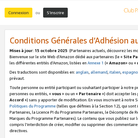
Connexion
S’inscrire
ou
Conditions Générales d’Adhésion 
Mises à jour
:
15 octobre 2025
(Partenaires actuels, découvrez les m
Bienvenue sur le site Web d’Amazon dédié aux partenaires (le «
Site P
les différentes entités d’Amazon, listées en
Annexe 1
(«
Amazon
» ou «
Des traductions sont disponibles en:
anglais
,
allemand
,
italien
,
espagno
prévaut.
Toute personne ou entité participant ou souhaitant participer à notre 
personnes ou entités, «
vous
» ou un «
Partenaire
») doit accepter le
Accord
») sans y apporter de modification. En vous inscrivant à notre Si
Politiques du Programme
(telles que définies à la Section 12), qui so
Partenaires, la Licence PI du Programme Partenaires, le Décompte de 
Marques du Programme Partenaires). Le contenu que vous publiez sur l
compris l'interdiction de créer, modifier ou supprimer des commentaires
directives.