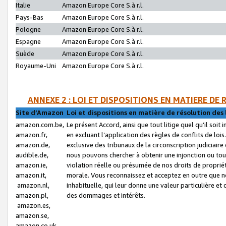
Italie
Amazon Europe Core S.à r.l.
Pays-Bas
Amazon Europe Core S.à r.l.
Pologne
Amazon Europe Core S.à r.l.
Espagne
Amazon Europe Core S.à r.l.
Suède
Amazon Europe Core S.à r.l.
Royaume-Uni
Amazon Europe Core S.à r.l.
ANNEXE 2 : LOI ET DISPOSITIONS EN MATIERE DE
Site d’Amazon
Loi et dispositions en matière de résolution des 
amazon.com.be,
Le présent Accord, ainsi que tout litige quel qu’il soi
amazon.fr,
en excluant l’application des règles de conflits de l
amazon.de,
exclusive des tribunaux de la circonscription judiciai
audible.de,
nous pouvons chercher à obtenir une injonction ou tou
amazon.ie,
violation réelle ou présumée de nos droits de proprié
amazon.it,
morale. Vous reconnaissez et acceptez en outre que n
amazon.nl,
inhabituelle, qui leur donne une valeur particulière 
amazon.pl,
des dommages et intérêts.
amazon.es,
amazon.se,
amazon.co.uk,