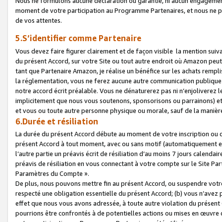
Nous ne formulons aucune déclaration ou garantie, ni aucun engagemen
moment de votre participation au Programme Partenaires, et nous ne p
de vos attentes.
5.S’identifier comme Partenaire
Vous devez faire figurer clairement et de façon visible la mention sui
du présent Accord, sur votre Site ou tout autre endroit où Amazon peut vo
tant que Partenaire Amazon, je réalise un bénéfice sur les achats remplis
la réglementation, vous ne ferez aucune autre communication publique
notre accord écrit préalable. Vous ne dénaturerez pas ni n’enjoliverez 
implicitement que nous vous soutenons, sponsorisons ou parrainons) et v
et vous ou toute autre personne physique ou morale, sauf de la manièr
6.Durée et résiliation
La durée du présent Accord débute au moment de votre inscription ou de
présent Accord à tout moment, avec ou sans motif (automatiquement et sa
l’autre partie un préavis écrit de résiliation d’au moins 7 jours calenda
préavis de résiliation en vous connectant à votre compte sur le Site Par
Paramètres du Compte ».
De plus, nous pouvons mettre fin au présent Accord, ou suspendre votre 
respecté une obligation essentielle du présent Accord; (b) vous n’avez p
effet que nous vous avons adressée, à toute autre violation du présen
pourrions être confrontés à de potentielles actions ou mises en œuvre 