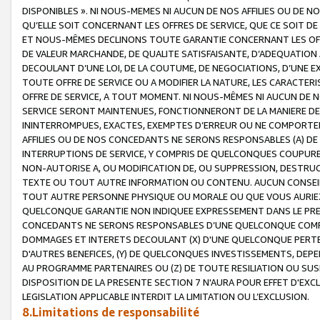
DISPONIBLES ». NI NOUS-MEMES NI AUCUN DE NOS AFFILIES OU D
QU’ELLE SOIT CONCERNANT LES OFFRES DE SERVICE, QUE CE SOIT DE
ET NOUS-MÊMES DECLINONS TOUTE GARANTIE CONCERNANT LES OFFRE
DE VALEUR MARCHANDE, DE QUALITE SATISFAISANTE, D’ADEQUATION
DECOULANT D’UNE LOI, DE LA COUTUME, DE NEGOCIATIONS, D’UNE
TOUTE OFFRE DE SERVICE OU A MODIFIER LA NATURE, LES CARACTERI
OFFRE DE SERVICE, A TOUT MOMENT. NI NOUS-MÊMES NI AUCUN DE 
SERVICE SERONT MAINTENUES, FONCTIONNERONT DE LA MANIERE DECR
ININTERROMPUES, EXACTES, EXEMPTES D’ERREUR OU NE COMPORT
AFFILIES OU DE NOS CONCEDANTS NE SERONS RESPONSABLES (A) DE
INTERRUPTIONS DE SERVICE, Y COMPRIS DE QUELCONQUES COUPURE
NON-AUTORISE A, OU MODIFICATION DE, OU SUPPRESSION, DESTRUC
TEXTE OU TOUT AUTRE INFORMATION OU CONTENU. AUCUN CONSEIL 
TOUT AUTRE PERSONNE PHYSIQUE OU MORALE OU QUE VOUS AURIEZ 
QUELCONQUE GARANTIE NON INDIQUEE EXPRESSEMENT DANS LE PRES
CONCEDANTS NE SERONS RESPONSABLES D’UNE QUELCONQUE COM
DOMMAGES ET INTERETS DECOULANT (X) D'UNE QUELCONQUE PERTE D
D'AUTRES BENEFICES, (Y) DE QUELCONQUES INVESTISSEMENTS, DEP
AU PROGRAMME PARTENAIRES OU (Z) DE TOUTE RESILIATION OU SU
DISPOSITION DE LA PRESENTE SECTION 7 N'AURA POUR EFFET D'EXC
LEGISLATION APPLICABLE INTERDIT LA LIMITATION OU L’EXCLUSION.
8.Limitations de responsabilité