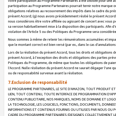
votre participation au Programme Partenaires a été utilisée pour une ac
participation au Programme Partenaires pourrait ternir notre marque ou
obligations relatives au recouvrement des impôts dans le cadre du prése
présent Accord; (g) nous avons précédemment résilié le présent Accord
nous considérons être votre affiliée ou agissant de concert avec vous 
sa version habituellement mise à la disposition des participants. Afin d’é
violation de l’Article 5 ou des Politiques du Programme sera considéré
Nous sommes à même de retenir les rémunérations accumulées et impayée
que le montant correct est bien versé (par ex., dans le cas d’annulations
Lors de la résiliation du présent Accord, tous les droits et obligations 
présent Accord, à l’exception des droits et obligations des parties prévus
Politiques du Programme, de même que toutes les obligations de paiement
l’Accord. Nulle résiliation du présent Accord ne saurait dégager l'une 
ou de responsabilité survenue avant la résiliation.
7.Exclusion de responsabilité
LE PROGRAMME PARTENAIRES, LE SITE D’AMAZON, TOUT PRODUIT ET 
LIEN, TOUT CONTENU, TOUTE INTERFACE DE PROGRAMMATION D'APP
CONTENU PUBLICITAIRE, NOS MARQUES, NOMS DE DOMAINE ET LOGOS
LA TECHNOLOGIE, LES LOGICIELS, FONCTIONS, DOCUMENTS, DONNEES
INFORMATIONS ET CONTENUS FOURNIS OU UTILISES PAR NOUS OU P
CADRE DU PROGRAMME PARTENAIRES (DESIGNES COLLECTIVEMENT LE