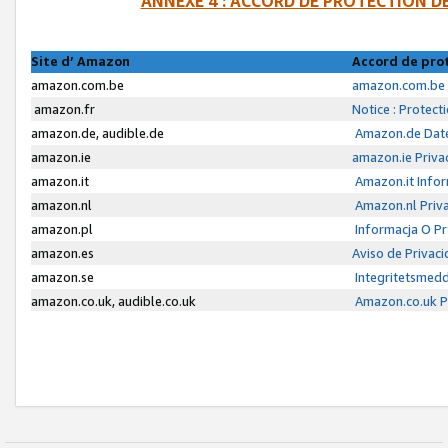
ANNEXE 4 : ACCORD DE PROTECTION 
Site d’ Amazon
Accord de pro
amazon.com.be
amazon.com.be 
amazon.fr
Notice : Protect
amazon.de, audible.de
Amazon.de Date
amazon.ie
amazon.ie Priva
amazon.it
Amazon.it Infor
amazon.nl
Amazon.nl Priva
amazon.pl
Informacja O P
amazon.es
Aviso de Privac
amazon.se
Integritetsmed
amazon.co.uk, audible.co.uk
Amazon.co.uk Pr