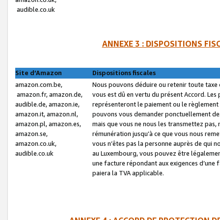
audible.co.uk
ANNEXE 3 : DISPOSITIONS FI
Site d’Amazon
Dispositions fiscales
amazon.com.be,
Nous pouvons déduire ou retenir toute taxe 
amazon.fr, amazon.de,
vous est dû en vertu du présent Accord. Les 
audible.de, amazon.ie,
représenteront le paiement ou le règlement 
amazon.it, amazon.nl,
pouvons vous demander ponctuellement des r
amazon.pl, amazon.es,
mais que vous ne nous les transmettez pas, n
amazon.se,
rémunération jusqu’à ce que vous nous reme
amazon.co.uk,
vous n’êtes pas la personne auprès de qui no
audible.co.uk
au Luxembourg, vous pouvez être légalement 
une facture répondant aux exigences d’une 
paiera la TVA applicable.