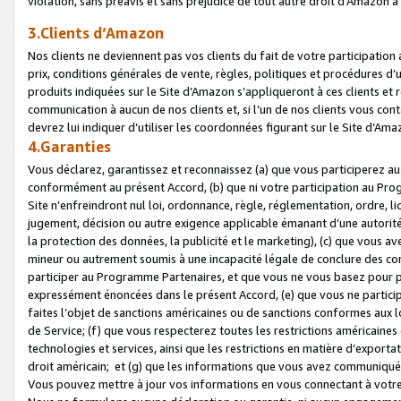
violation, sans préavis et sans préjudice de tout autre droit d’Amazo
3.Clients d’Amazon
Nos clients ne deviennent pas vos clients du fait de votre participati
prix, conditions générales de vente, règles, politiques et procédures d’u
produits indiquées sur le Site d’Amazon s’appliqueront à ces clients et
communication à aucun de nos clients et, si l’un de nos clients vous co
devrez lui indiquer d’utiliser les coordonnées figurant sur le Site d’Ama
4.Garanties
Vous déclarez, garantissez et reconnaissez (a) que vous participerez a
conformément au présent Accord, (b) que ni votre participation au Prog
Site n’enfreindront nul loi, ordonnance, règle, réglementation, ordre, li
jugement, décision ou autre exigence applicable émanant d’une autori
la protection des données, la publicité et le marketing), (c) que vous 
mineur ou autrement soumis à une incapacité légale de conclure des con
participer au Programme Partenaires, et que vous ne vous basez pour pr
expressément énoncées dans le présent Accord, (e) que vous ne particip
faites l’objet de sanctions américaines ou de sanctions conformes aux 
de Service; (f) que vous respecterez toutes les restrictions américaines
technologies et services, ainsi que les restrictions en matière d’exporta
droit américain; et (g) que les informations que vous avez communiqué
Vous pouvez mettre à jour vos informations en vous connectant à votre