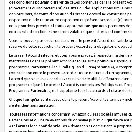
des conditions pouvant différer de celles contenues dans le présent Ac
(directement ou indirectement) des sites ou des applications similaires o
de votre part, de toute disposition du présent Accord ne constituera pa
disposition ou de toute autre disposition du présent Accord, et (d) tou
nous pourrions prendre et toutes approbations que nous pourrions donn
notre seule discrétion, et ne seront valables que si elles sont confirmée
Vous ne pouvez pas céder ou transférer le présent Accord, du fait de la 
réserve de cette restriction, le présent Accord sera obligatoire, opposab
Le présent Accord intègre, et vous vous engagez à respecter, la dernière 
mentionnées dans le présent Accord et toute autre politique s’appliqua
programme Partenaires (les «
Politiques du Programme
»), y compri
contradiction entre le présent Accord et toute Politique du Programme, 
l’accord que vous avez conclu avec une société affiliée d’Amazon dans 
programme séparé. Le présent Accord (y compris les Politiques du Progr
Programme Partenaires, et il supplante tous les accords et discussions 
Chaque fois qu’ils sont utilisés dans le présent Accord, les termes « in
s'entendent sans limitation.
Toutes les informations concernant Amazon ou ses sociétés affiliées 
Partenaires et qui ne relèvent pas du domaine public, ou qui devraient
«
Informations confidentielles
» d’Amazon et demeurent la propriété 
mesure où leur utilisation est raisonnablement nécessaire pour l'appli