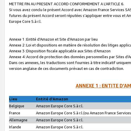
METTRE FIN AU PRESENT ACCORD CONFORMEMENT A L’ARTICLE 6.
Si vous avez conclu le présent Accord avec Amazon France Services SAS 
futures du présent Accord seront réputées s’appliquer entre vous et 
Europe Core S.à r.l.
Annexe 1 :Entité d’Amazon et Site d’Amazon par lieu
Annexe 2 :Loi et dispositions en matière de résolution des litiges appli
Annexe 3 :Disposition fiscale applicable aux Sites d’Amazon
Annexe 4 :Accord de protection des données personnelles par Sites d
Dans ces annexes, les traductions sont fournies à titre indicatif uniquem
version anglaise de ces documents prévaut en cas de contradiction.
ANNEXE 1 : ENTITE D’A
Lieu
Entité d’Amazon
Belgique
Amazon Europe Core S.à r.l.
France
Amazon Europe Core S.à r.l.(ou Amazon France Services 
Allemagne
Amazon Europe Core S.à r.l.
Irlande
Amazon Europe Core S.à r.l.