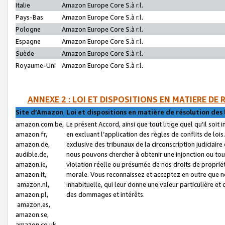
Italie
Amazon Europe Core S.à r.l.
Pays-Bas
Amazon Europe Core S.à r.l.
Pologne
Amazon Europe Core S.à r.l.
Espagne
Amazon Europe Core S.à r.l.
Suède
Amazon Europe Core S.à r.l.
Royaume-Uni
Amazon Europe Core S.à r.l.
ANNEXE 2 : LOI ET DISPOSITIONS EN MATIERE DE
Site d’Amazon
Loi et dispositions en matière de résolution des 
amazon.com.be,
Le présent Accord, ainsi que tout litige quel qu’il soi
amazon.fr,
en excluant l’application des règles de conflits de l
amazon.de,
exclusive des tribunaux de la circonscription judiciai
audible.de,
nous pouvons chercher à obtenir une injonction ou tou
amazon.ie,
violation réelle ou présumée de nos droits de proprié
amazon.it,
morale. Vous reconnaissez et acceptez en outre que n
amazon.nl,
inhabituelle, qui leur donne une valeur particulière 
amazon.pl,
des dommages et intérêts.
amazon.es,
amazon.se,
amazon.co.uk,