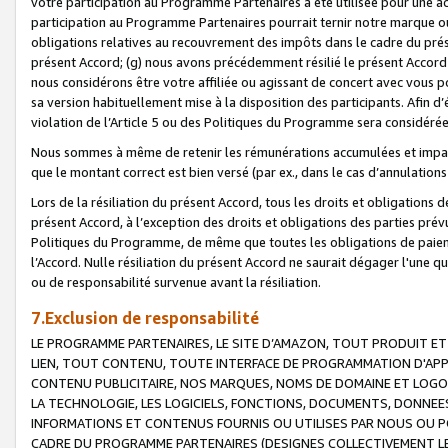
votre participation au Programme Partenaires a été utilisée pour une ac
participation au Programme Partenaires pourrait ternir notre marque ou
obligations relatives au recouvrement des impôts dans le cadre du prése
présent Accord; (g) nous avons précédemment résilié le présent Accord
nous considérons être votre affiliée ou agissant de concert avec vous 
sa version habituellement mise à la disposition des participants. Afin d’é
violation de l’Article 5 ou des Politiques du Programme sera considéré
Nous sommes à même de retenir les rémunérations accumulées et impayée
que le montant correct est bien versé (par ex., dans le cas d’annulations
Lors de la résiliation du présent Accord, tous les droits et obligations 
présent Accord, à l’exception des droits et obligations des parties prévus
Politiques du Programme, de même que toutes les obligations de paiement
l’Accord. Nulle résiliation du présent Accord ne saurait dégager l'une 
ou de responsabilité survenue avant la résiliation.
7.Exclusion de responsabilité
LE PROGRAMME PARTENAIRES, LE SITE D’AMAZON, TOUT PRODUIT ET 
LIEN, TOUT CONTENU, TOUTE INTERFACE DE PROGRAMMATION D'APP
CONTENU PUBLICITAIRE, NOS MARQUES, NOMS DE DOMAINE ET LOGOS
LA TECHNOLOGIE, LES LOGICIELS, FONCTIONS, DOCUMENTS, DONNEES
INFORMATIONS ET CONTENUS FOURNIS OU UTILISES PAR NOUS OU P
CADRE DU PROGRAMME PARTENAIRES (DESIGNES COLLECTIVEMENT LE