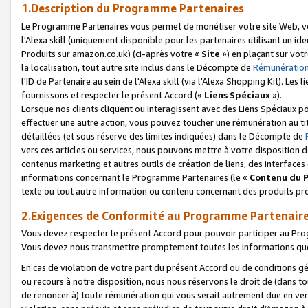
1.Description du Programme Partenaires
Le Programme Partenaires vous permet de monétiser votre site Web, vos 
l'Alexa skill (uniquement disponible pour les partenaires utilisant un 
Produits sur amazon.co.uk) (ci-après votre «
Site
») en plaçant sur votr
la localisation, tout autre site inclus dans le Décompte de
Rémunération
l'ID de Partenaire au sein de l'Alexa skill (via l'Alexa Shopping Kit). Le
fournissons et respecter le présent Accord («
Liens Spéciaux
»).
Lorsque nos clients cliquent ou interagissent avec des Liens Spéciaux p
effectuer une autre action, vous pouvez toucher une rémunération au ti
détaillées (et sous réserve des limites indiquées) dans le Décompte de
vers ces articles ou services, nous pouvons mettre à votre disposition d
contenus marketing et autres outils de création de liens, des interfaces
informations concernant le Programme Partenaires (le «
Contenu du 
texte ou tout autre information ou contenu concernant des produits prop
2.Exigences de Conformité au Programme Partenair
Vous devez respecter le présent Accord pour pouvoir participer au Pr
Vous devez nous transmettre promptement toutes les informations que
En cas de violation de votre part du présent Accord ou de conditions g
ou recours à notre disposition, nous nous réservons le droit de (dans 
de renoncer à) toute rémunération qui vous serait autrement due en ver