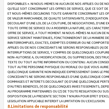
DISPONIBLES ». NI NOUS-MEMES NI AUCUN DE NOS AFFILIES OU D
QU’ELLE SOIT CONCERNANT LES OFFRES DE SERVICE, QUE CE SOIT DE
ET NOUS-MÊMES DECLINONS TOUTE GARANTIE CONCERNANT LES OFFRE
DE VALEUR MARCHANDE, DE QUALITE SATISFAISANTE, D’ADEQUATION
DECOULANT D’UNE LOI, DE LA COUTUME, DE NEGOCIATIONS, D’UNE
TOUTE OFFRE DE SERVICE OU A MODIFIER LA NATURE, LES CARACTERI
OFFRE DE SERVICE, A TOUT MOMENT. NI NOUS-MÊMES NI AUCUN DE 
SERVICE SERONT MAINTENUES, FONCTIONNERONT DE LA MANIERE DECR
ININTERROMPUES, EXACTES, EXEMPTES D’ERREUR OU NE COMPORT
AFFILIES OU DE NOS CONCEDANTS NE SERONS RESPONSABLES (A) DE
INTERRUPTIONS DE SERVICE, Y COMPRIS DE QUELCONQUES COUPURE
NON-AUTORISE A, OU MODIFICATION DE, OU SUPPRESSION, DESTRUC
TEXTE OU TOUT AUTRE INFORMATION OU CONTENU. AUCUN CONSEIL 
TOUT AUTRE PERSONNE PHYSIQUE OU MORALE OU QUE VOUS AURIEZ 
QUELCONQUE GARANTIE NON INDIQUEE EXPRESSEMENT DANS LE PRES
CONCEDANTS NE SERONS RESPONSABLES D’UNE QUELCONQUE COM
DOMMAGES ET INTERETS DECOULANT (X) D'UNE QUELCONQUE PERTE D
D'AUTRES BENEFICES, (Y) DE QUELCONQUES INVESTISSEMENTS, DEP
AU PROGRAMME PARTENAIRES OU (Z) DE TOUTE RESILIATION OU SU
DISPOSITION DE LA PRESENTE SECTION 7 N'AURA POUR EFFET D'EXC
LEGISLATION APPLICABLE INTERDIT LA LIMITATION OU L’EXCLUSION.
8.Limitations de responsabilité