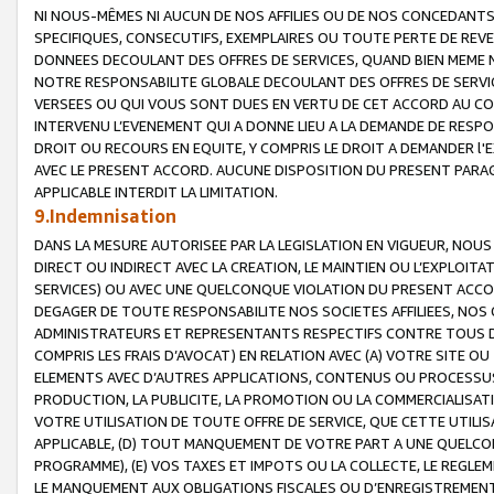
NI NOUS-MÊMES NI AUCUN DE NOS AFFILIES OU DE NOS CONCEDANT
SPECIFIQUES, CONSECUTIFS, EXEMPLAIRES OU TOUTE PERTE DE REVE
DONNEES DECOULANT DES OFFRES DE SERVICES, QUAND BIEN MEME N
NOTRE RESPONSABILITE GLOBALE DECOULANT DES OFFRES DE SERVI
VERSEES OU QUI VOUS SONT DUES EN VERTU DE CET ACCORD AU CO
INTERVENU L’EVENEMENT QUI A DONNE LIEU A LA DEMANDE DE RESP
DROIT OU RECOURS EN EQUITE, Y COMPRIS LE DROIT A DEMANDER l'
AVEC LE PRESENT ACCORD. AUCUNE DISPOSITION DU PRESENT PARAG
APPLICABLE INTERDIT LA LIMITATION.
9.Indemnisation
DANS LA MESURE AUTORISEE PAR LA LEGISLATION EN VIGUEUR, NO
DIRECT OU INDIRECT AVEC LA CREATION, LE MAINTIEN OU L’EXPLOIT
SERVICES) OU AVEC UNE QUELCONQUE VIOLATION DU PRESENT ACCO
DEGAGER DE TOUTE RESPONSABILITE NOS SOCIETES AFFILIEES, NOS 
ADMINISTRATEURS ET REPRESENTANTS RESPECTIFS CONTRE TOUS D
COMPRIS LES FRAIS D’AVOCAT) EN RELATION AVEC (A) VOTRE SITE O
ELEMENTS AVEC D’AUTRES APPLICATIONS, CONTENUS OU PROCESSUS, (
PRODUCTION, LA PUBLICITE, LA PROMOTION OU LA COMMERCIALISAT
VOTRE UTILISATION DE TOUTE OFFRE DE SERVICE, QUE CETTE UTILI
APPLICABLE, (D) TOUT MANQUEMENT DE VOTRE PART A UNE QUELCO
PROGRAMME), (E) VOS TAXES ET IMPOTS OU LA COLLECTE, LE REGLE
LE MANQUEMENT AUX OBLIGATIONS FISCALES OU D’ENREGISTREMENT 