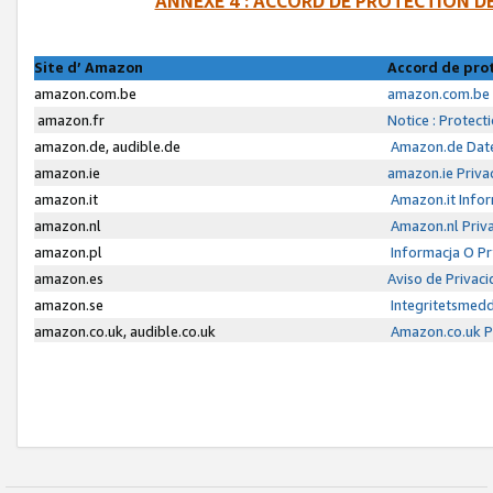
ANNEXE 4 : ACCORD DE PROTECTION 
Site d’ Amazon
Accord de pro
amazon.com.be
amazon.com.be 
amazon.fr
Notice : Protect
amazon.de, audible.de
Amazon.de Date
amazon.ie
amazon.ie Priva
amazon.it
Amazon.it Infor
amazon.nl
Amazon.nl Priva
amazon.pl
Informacja O P
amazon.es
Aviso de Privac
amazon.se
Integritetsmed
amazon.co.uk, audible.co.uk
Amazon.co.uk Pr