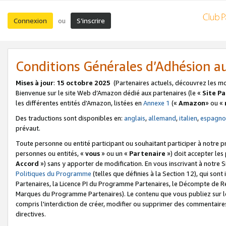
Connexion
S’inscrire
ou
Conditions Générales d’Adhésion 
Mises à jour
:
15 octobre 2025
(Partenaires actuels, découvrez les m
Bienvenue sur le site Web d’Amazon dédié aux partenaires (le «
Site P
les différentes entités d’Amazon, listées en
Annexe 1
(«
Amazon
» ou «
Des traductions sont disponibles en:
anglais
,
allemand
,
italien
,
espagno
prévaut.
Toute personne ou entité participant ou souhaitant participer à notre 
personnes ou entités, «
vous
» ou un «
Partenaire
») doit accepter le
Accord
») sans y apporter de modification. En vous inscrivant à notre Si
Politiques du Programme
(telles que définies à la Section 12), qui so
Partenaires, la Licence PI du Programme Partenaires, le Décompte de 
Marques du Programme Partenaires). Le contenu que vous publiez sur l
compris l'interdiction de créer, modifier ou supprimer des commentaires
directives.