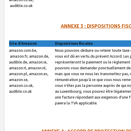
audible.co.uk
ANNEXE 3 : DISPOSITIONS FI
Site d’Amazon
Dispositions fiscales
amazon.com.be,
Nous pouvons déduire ou retenir toute taxe 
amazon.fr, amazon.de,
vous est dû en vertu du présent Accord. Les 
audible.de, amazon.ie,
représenteront le paiement ou le règlement 
amazon.it, amazon.nl,
pouvons vous demander ponctuellement des r
amazon.pl, amazon.es,
mais que vous ne nous les transmettez pas, n
amazon.se,
rémunération jusqu’à ce que vous nous reme
amazon.co.uk,
vous n’êtes pas la personne auprès de qui no
audible.co.uk
au Luxembourg, vous pouvez être légalement 
une facture répondant aux exigences d’une 
paiera la TVA applicable.