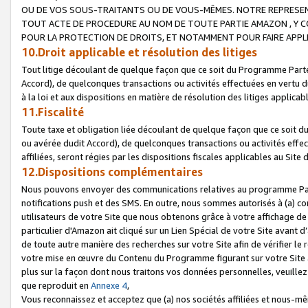
OU DE VOS SOUS-TRAITANTS OU DE VOUS-MÊMES. NOTRE REPRES
TOUT ACTE DE PROCEDURE AU NOM DE TOUTE PARTIE AMAZON , Y CO
POUR LA PROTECTION DE DROITS, ET NOTAMMENT POUR FAIRE APPL
10.Droit applicable et résolution des litiges
Tout litige découlant de quelque façon que ce soit du Programme Parte
Accord), de quelconques transactions ou activités effectuées en vertu d
à la loi et aux dispositions en matière de résolution des litiges applic
11.Fiscalité
Toute taxe et obligation liée découlant de quelque façon que ce soit 
ou avérée dudit Accord), de quelconques transactions ou activités effe
affiliées, seront régies par les dispositions fiscales applicables au Si
12.Dispositions complémentaires
Nous pouvons envoyer des communications relatives au programme Parten
notifications push et des SMS. En outre, nous sommes autorisés à (a) cont
utilisateurs de votre Site que nous obtenons grâce à votre affichage de
particulier d'Amazon ait cliqué sur un Lien Spécial de votre Site avant d
de toute autre manière des recherches sur votre Site afin de vérifier le re
votre mise en œuvre du Contenu du Programme figurant sur votre Site à
plus sur la façon dont nous traitons vos données personnelles, veuille
que reproduit en
Annexe 4
,
Vous reconnaissez et acceptez que (a) nos sociétés affiliées et nous-m