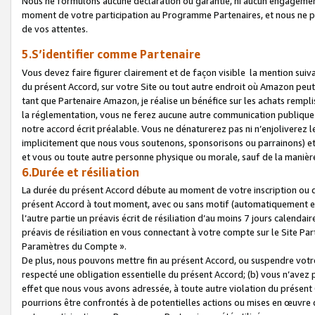
Nous ne formulons aucune déclaration ou garantie, ni aucun engagemen
moment de votre participation au Programme Partenaires, et nous ne p
de vos attentes.
5.S’identifier comme Partenaire
Vous devez faire figurer clairement et de façon visible la mention sui
du présent Accord, sur votre Site ou tout autre endroit où Amazon peut vo
tant que Partenaire Amazon, je réalise un bénéfice sur les achats remplis
la réglementation, vous ne ferez aucune autre communication publique
notre accord écrit préalable. Vous ne dénaturerez pas ni n’enjoliverez 
implicitement que nous vous soutenons, sponsorisons ou parrainons) et v
et vous ou toute autre personne physique ou morale, sauf de la manièr
6.Durée et résiliation
La durée du présent Accord débute au moment de votre inscription ou de
présent Accord à tout moment, avec ou sans motif (automatiquement et sa
l’autre partie un préavis écrit de résiliation d’au moins 7 jours calenda
préavis de résiliation en vous connectant à votre compte sur le Site Par
Paramètres du Compte ».
De plus, nous pouvons mettre fin au présent Accord, ou suspendre votre 
respecté une obligation essentielle du présent Accord; (b) vous n’avez p
effet que nous vous avons adressée, à toute autre violation du présen
pourrions être confrontés à de potentielles actions ou mises en œuvre 