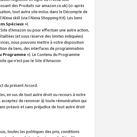
posant des Produits sur amazon.co.uk) (ci-après
isation, tout autre site inclus dans le Décompte de
 l'Alexa skill (via l'Alexa Shopping Kit). Les liens
ens Spéciaux
»).
e Site d’Amazon ou pour effectuer une autre action,
aillées (et sous réserve des limites indiquées)
 services, nous pouvons mettre à votre disposition
ation de liens, des interfaces de programmation
u Programme
»). Le Contenu du Programme
ite qui n’est pas le Site d’Amazon.
ct du présent Accord.
s, en sus de tout autre droit ou recours à notre
s acceptez de renoncer à) toute rémunération qui
ans préavis et sans préjudice de tout autre droit
s, toutes les politiques des prix, conditions