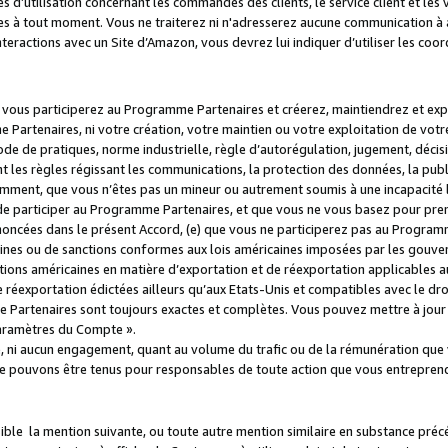
s d’utilisation concernant les commandes des clients, le service client et les
es à tout moment. Vous ne traiterez ni n'adresserez aucune communication à au
teractions avec un Site d’Amazon, vous devrez lui indiquer d’utiliser les coo
e vous participerez au Programme Partenaires et créerez, maintiendrez et ex
 Partenaires, ni votre création, votre maintien ou votre exploitation de votre
 code de pratiques, norme industrielle, règle d’autorégulation, jugement, déc
s règles régissant les communications, la protection des données, la public
amment, que vous n’êtes pas un mineur ou autrement soumis à une incapacité l
de participer au Programme Partenaires, et que vous ne vous basez pour pren
oncées dans le présent Accord, (e) que vous ne participerez pas au Programme
icaines ou de sanctions conformes aux lois américaines imposées par les gouv
ctions américaines en matière d’exportation et de réexportation applicables aux
e réexportation édictées ailleurs qu’aux Etats-Unis et compatibles avec le dr
artenaires sont toujours exactes et complètes. Vous pouvez mettre à jour 
 Paramètres du Compte ».
, ni aucun engagement, quant au volume du trafic ou de la rémunération qu
e pouvons être tenus pour responsables de toute action que vous entreprend
sible la mention suivante, ou toute autre mention similaire en substance pré