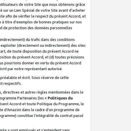
 utilisateurs de votre Site que nous obtenons grâce
é sur un Lien Spécial de votre Site avant d’acheter
te afin de vérifier le respect du présent Accord, et
te à titre d’exemples de bonnes pratiques sur nos
ord de protection des données personnelles
indirectement) du trafic dans des conditions
exploiter (directement ou indirectement) des sites
 part, de toute disposition du présent Accord ne
osition du présent Accord, et (d) toutes précisions
ous pourrions donner en vertu du présent Accord
écrit par notre représentant autorisé.
préalable et écrit. Sous réserve de cette
it respectifs.
s, directives et autres règles mentionnées dans le
programme Partenaires (les «
Politiques du
résent Accord et toute Politique du Programme, le
iliée d’Amazon dans le cadre d’un programme de
ogramme) constitue l’intégralité du contrat passé
xemple » sont employés et s'entendent sans