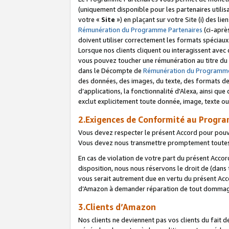
(uniquement disponible pour les partenaires utilis
votre «
Site
») en plaçant sur votre Site (i) des li
Rémunération du Programme Partenaires
(ci-aprè
doivent utiliser correctement les formats spéciaux
Lorsque nos clients cliquent ou interagissent avec
vous pouvez toucher une rémunération au titre du p
dans le Décompte de
Rémunération du Programme
des données, des images, du texte, des formats de 
d’applications, la fonctionnalité d'Alexa, ainsi q
exclut explicitement toute donnée, image, texte ou
2.Exigences de Conformité au Progr
Vous devez respecter le présent Accord pour pouv
Vous devez nous transmettre promptement toutes 
En cas de violation de votre part du présent Accor
disposition, nous nous réservons le droit de (dans
vous serait autrement due en vertu du présent Accor
d’Amazon à demander réparation de tout dommag
3.Clients d’Amazon
Nos clients ne deviennent pas vos clients du fait 