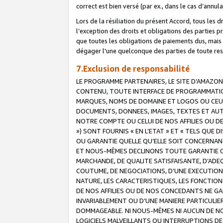
correct est bien versé (par ex., dans le cas d’annul
Lors de la résiliation du présent Accord, tous les 
l’exception des droits et obligations des parties p
que toutes les obligations de paiements dus, mais no
dégager l'une quelconque des parties de toute resp
7.Exclusion de responsabilité
LE PROGRAMME PARTENAIRES, LE SITE D’AMAZON
CONTENU, TOUTE INTERFACE DE PROGRAMMATION
MARQUES, NOMS DE DOMAINE ET LOGOS OU CEUX 
DOCUMENTS, DONNEES, IMAGES, TEXTES ET AUT
NOTRE COMPTE OU CELUI DE NOS AFFILIES OU 
») SONT FOURNIS « EN L’ETAT » ET « TELS QU
OU GARANTIE QUELLE QU’ELLE SOIT CONCERNANT 
ET NOUS-MÊMES DECLINONS TOUTE GARANTIE CON
MARCHANDE, DE QUALITE SATISFAISANTE, D’ADE
COUTUME, DE NEGOCIATIONS, D’UNE EXECUTION
NATURE, LES CARACTERISTIQUES, LES FONCTION
DE NOS AFFILIES OU DE NOS CONCEDANTS NE G
INVARIABLEMENT OU D’UNE MANIERE PARTICULI
DOMMAGEABLE. NI NOUS-MÊMES NI AUCUN DE NO
LOGICIELS MALVEILLANTS OU INTERRUPTIONS D