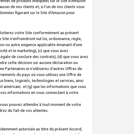
 ventes de produits indiquées sur le Site d’Amazon
cun de nos clients et, si l’un de nos clients vous
rdonnées figurant sur le Site d’Amazon pour
ploiterez votre Site conformément au présent
 Site n’enfreindront nul loi, ordonnance, règle,
ision ou autre exigence applicable émanant d’une
ité et le marketing), (c) que vous avez
égale de conclure des contrats), (d) que vous avez
dre cette décision sur aucune déclaration ou
 Partenaires ni n’utiliserez d’autres Offres de
ernements du pays où vous utilisez une Offre de
 biens, logiciels, technologies et services, ainsi
oit américain; et (g) que les informations que vous
vos informations en vous connectant à votre
e vous pouvez attendre à tout moment de votre
rez du fait de vos attentes.
cédemment autorisée au titre du présent Accord,