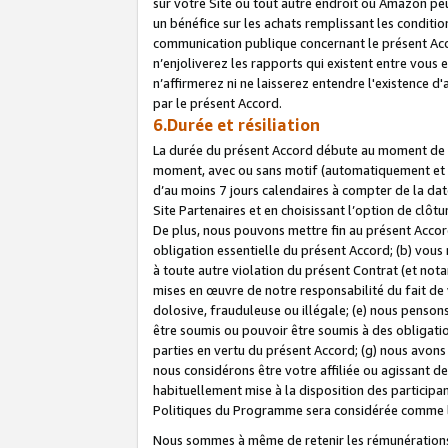
sur votre Site ou tout autre endroit où Amazon peut
un bénéfice sur les achats remplissant les conditio
communication publique concernant le présent Acco
n’enjoliverez les rapports qui existent entre vou
n’affirmerez ni ne laisserez entendre l'existence 
par le présent Accord.
6.Durée et résiliation
La durée du présent Accord débute au moment de vo
moment, avec ou sans motif (automatiquement et sans
d’au moins 7 jours calendaires à compter de la dat
Site Partenaires et en choisissant l’option de clô
De plus, nous pouvons mettre fin au présent Accord
obligation essentielle du présent Accord; (b) vous
à toute autre violation du présent Contrat (et no
mises en œuvre de notre responsabilité du fait de 
dolosive, frauduleuse ou illégale; (e) nous penso
être soumis ou pouvoir être soumis à des obligati
parties en vertu du présent Accord; (g) nous avon
nous considérons être votre affiliée ou agissant 
habituellement mise à la disposition des participants
Politiques du Programme sera considérée comme la 
Nous sommes à même de retenir les rémunérations 