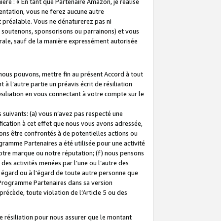
ière : « En tant que Partenaire Amazon, je réalise
mentation, vous ne ferez aucune autre
 préalable. Vous ne dénaturerez pas ni
s soutenons, sponsorisons ou parrainons) et vous
orale, sauf de la manière expressément autorisée
 nous pouvons, mettre fin au présent Accord à tout
à l’autre partie un préavis écrit de résiliation
ésiliation en vous connectant à votre compte sur le
 suivants: (a) vous n’avez pas respecté une
fication à cet effet que nous vous avons adressée,
ns être confrontés à de potentielles actions ou
gramme Partenaires a été utilisée pour une activité
notre marque ou notre réputation; (f) nous pensons
des activités menées par l’une ou l’autre des
 égard ou à l'égard de toute autre personne que
u Programme Partenaires dans sa version
 précède, toute violation de l’Article 5 ou des
 résiliation pour nous assurer que le montant