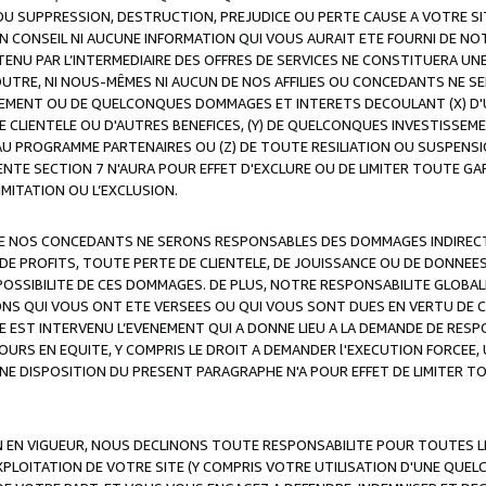
OU SUPPRESSION, DESTRUCTION, PREJUDICE OU PERTE CAUSE A VOTRE SI
 CONSEIL NI AUCUNE INFORMATION QUI VOUS AURAIT ETE FOURNI DE N
ENU PAR L’INTERMEDIAIRE DES OFFRES DE SERVICES NE CONSTITUERA U
OUTRE, NI NOUS-MÊMES NI AUCUN DE NOS AFFILIES OU CONCEDANTS NE
MENT OU DE QUELCONQUES DOMMAGES ET INTERETS DECOULANT (X) D'
DE CLIENTELE OU D'AUTRES BENEFICES, (Y) DE QUELCONQUES INVESTISS
 AU PROGRAMME PARTENAIRES OU (Z) DE TOUTE RESILIATION OU SUSPENS
ENTE SECTION 7 N'AURA POUR EFFET D'EXCLURE OU DE LIMITER TOUTE G
IMITATION OU L’EXCLUSION.
 DE NOS CONCEDANTS NE SERONS RESPONSABLES DES DOMMAGES INDIRECTS
DE PROFITS, TOUTE PERTE DE CLIENTELE, DE JOUISSANCE OU DE DONNEE
POSSIBILITE DE CES DOMMAGES. DE PLUS, NOTRE RESPONSABILITE GLOBA
ONS QUI VOUS ONT ETE VERSEES OU QUI VOUS SONT DUES EN VERTU DE
 EST INTERVENU L’EVENEMENT QUI A DONNE LIEU A LA DEMANDE DE RESP
OURS EN EQUITE, Y COMPRIS LE DROIT A DEMANDER l'EXECUTION FORCEE
UNE DISPOSITION DU PRESENT PARAGRAPHE N'A POUR EFFET DE LIMITER T
ON EN VIGUEUR, NOUS DECLINONS TOUTE RESPONSABILITE POUR TOUTES 
’EXPLOITATION DE VOTRE SITE (Y COMPRIS VOTRE UTILISATION D'UNE QUE