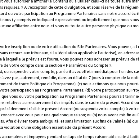
 vous autoriser à afficher le Contenu ou à utiliser celui-ci de toute autre man
ns requises. » A l’exception de cette divulgation, et sous réserve de la régle
rd ou votre participation au Programme Partenaires sans notre accord écrit
s et nous (y compris en indiquant expressément ou implicitement que nous vou
d'aucune affiliation entre nous et vous ou toute autre personne physique ou m
tre inscription ou de votre utilisation du Site Partenaires. Vous pouvez, et
 recours aux tribunaux, si la législation applicable l’autorise), en adressant 
e à laquelle le préavis est fourni. Vous pouvez nous adresser un préavis de r
ture de votre compte dans la section « Paramètres du Compte ».
, ou suspendre votre compte, par écrit avec effet immédiat pour l’un des cas
 n’avez pas, autrement, remédié, dans un délai de 7 jours à compter de la noti
tamment de toute Politique du Programme); (c) nous estimons que nous pourrio
votre participation au Programme Partenaires; (d) votre participation au Pro
ns que vous ou votre participation au Programme Partenaires pourrait ternir 
ons relatives au recouvrement des impôts dans le cadre du présent Accord ou 
s précédemment résilié le présent Accord (ou suspendu votre compte) à votre
de concert avec vous pour une quelconque raison; ou (h) nous avons mis fin a
. Afin d’éviter toute ambiguïté, et sans limitation aux fins de l’alinéa (a) qui
violation d’une obligation essentielle du présent Accord.
accumulées et impayées pendant un laps de temps raisonnable suite à ladite