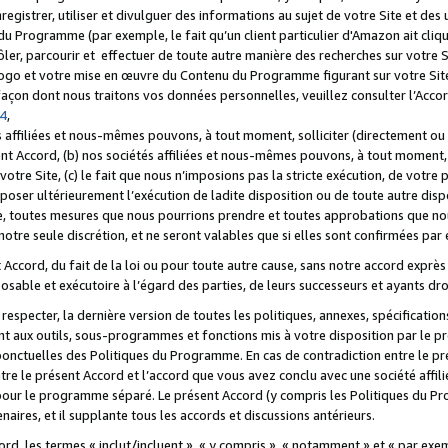
registrer, utiliser et divulguer des informations au sujet de votre Site et des
u Programme (par exemple, le fait qu’un client particulier d'Amazon ait cliqu
ôler, parcourir et effectuer de toute autre manière des recherches sur votre Si
tre logo et votre mise en œuvre du Contenu du Programme figurant sur votre Si
 façon dont nous traitons vos données personnelles, veuillez consulter l’Acc
 4
,
 affiliées et nous-mêmes pouvons, à tout moment, solliciter (directement ou 
nt Accord, (b) nos sociétés affiliées et nous-mêmes pouvons, à tout moment, 
votre Site, (c) le fait que nous n’imposions pas la stricte exécution, de votre
poser ultérieurement l’exécution de ladite disposition ou de toute autre disp
ce, toutes mesures que nous pourrions prendre et toutes approbations que n
otre seule discrétion, et ne seront valables que si elles sont confirmées par 
Accord, du fait de la loi ou pour toute autre cause, sans notre accord exprès 
posable et exécutoire à l’égard des parties, de leurs successeurs et ayants dro
especter, la dernière version de toutes les politiques, annexes, spécification
ant aux outils, sous-programmes et fonctions mis à votre disposition par le 
 ponctuelles des Politiques du Programme. En cas de contradiction entre le p
ntre le présent Accord et l’accord que vous avez conclu avec une société aff
 pour le programme séparé. Le présent Accord (y compris les Politiques du Pr
ires, et il supplante tous les accords et discussions antérieurs.
cord, les termes « inclut/incluent », « y compris », « notamment » et « par e