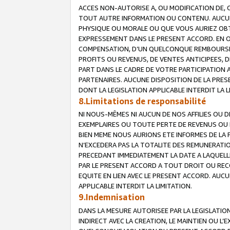
ACCES NON-AUTORISE A, OU MODIFICATION DE, 
TOUT AUTRE INFORMATION OU CONTENU. AUCUN
PHYSIQUE OU MORALE OU QUE VOUS AURIEZ OBT
EXPRESSEMENT DANS LE PRESENT ACCORD. EN 
COMPENSATION, D’UN QUELCONQUE REMBOURSE
PROFITS OU REVENUS, DE VENTES ANTICIPEES, 
PART DANS LE CADRE DE VOTRE PARTICIPATION
PARTENAIRES. AUCUNE DISPOSITION DE LA PRES
DONT LA LEGISLATION APPLICABLE INTERDIT LA L
8.Limitations de responsabilité
NI NOUS-MÊMES NI AUCUN DE NOS AFFILIES OU
EXEMPLAIRES OU TOUTE PERTE DE REVENUS OU 
BIEN MEME NOUS AURIONS ETE INFORMES DE LA 
N’EXCEDERA PAS LA TOTALITE DES REMUNERATI
PRECEDANT IMMEDIATEMENT LA DATE A LAQUELLE
PAR LE PRESENT ACCORD A TOUT DROIT OU REC
EQUITE EN LIEN AVEC LE PRESENT ACCORD. AUC
APPLICABLE INTERDIT LA LIMITATION.
9.Indemnisation
DANS LA MESURE AUTORISEE PAR LA LEGISLATI
INDIRECT AVEC LA CREATION, LE MAINTIEN OU L