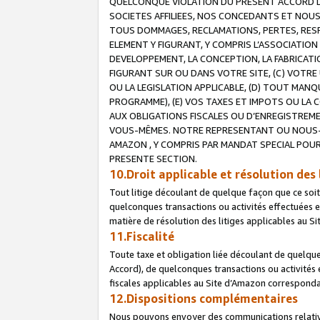
QUELCONQUE VIOLATION DU PRESENT ACCORD DE
SOCIETES AFFILIEES, NOS CONCEDANTS ET NOUS
TOUS DOMMAGES, RECLAMATIONS, PERTES, RESPO
ELEMENT Y FIGURANT, Y COMPRIS L’ASSOCIATION
DEVELOPPEMENT, LA CONCEPTION, LA FABRICATI
FIGURANT SUR OU DANS VOTRE SITE, (C) VOTRE 
OU LA LEGISLATION APPLICABLE, (D) TOUT MA
PROGRAMME), (E) VOS TAXES ET IMPOTS OU LA 
AUX OBLIGATIONS FISCALES OU D’ENREGISTREME
VOUS-MÊMES. NOTRE REPRESENTANT OU NOUS-
AMAZON , Y COMPRIS PAR MANDAT SPECIAL POUR
PRESENTE SECTION.
10.Droit applicable et résolution des 
Tout litige découlant de quelque façon que ce soi
quelconques transactions ou activités effectuées en
matière de résolution des litiges applicables au S
11.Fiscalité
Toute taxe et obligation liée découlant de quelqu
Accord), de quelconques transactions ou activités e
fiscales applicables au Site d’Amazon corresponda
12.Dispositions complémentaires
Nous pouvons envoyer des communications relatives