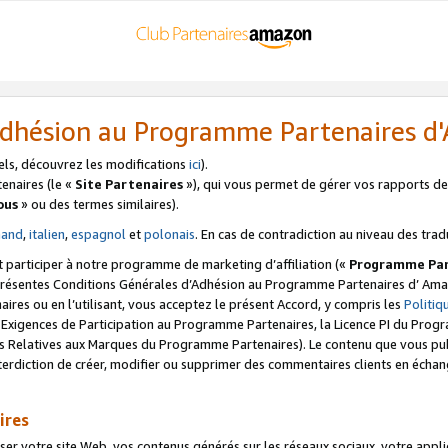
’Adhésion au Programme Partenaires 
els, découvrez les modifications
ici
).
enaires (le «
Site Partenaires
»), qui vous permet de gérer vos rapports de 
ous
» ou des termes similaires).
mand
,
italien
,
espagnol
et
polonais
. En cas de contradiction au niveau des trad
t participer à notre programme de marketing d’affiliation («
Programme Par
 présentes Conditions Générales d’Adhésion au Programme Partenaires d’ Ama
naires ou en l’utilisant, vous acceptez le présent Accord, y compris les
Politi
s Exigences de Participation au Programme Partenaires, la Licence PI du Pr
s Relatives aux Marques du Programme Partenaires). Le contenu que vous publ
erdiction de créer, modifier ou supprimer des commentaires clients en échan
ires
votre site Web, vos contenus générés sur les réseaux sociaux, votre applicati