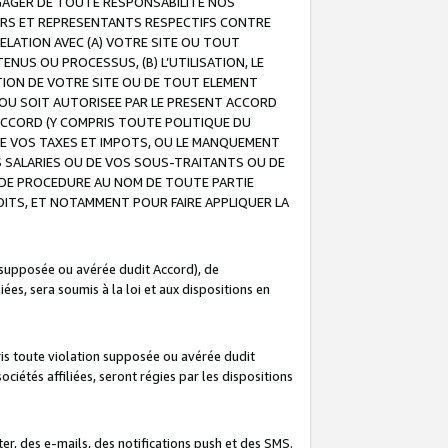
GAGER DE TOUTE RESPONSABILITE NOS
EURS ET REPRESENTANTS RESPECTIFS CONTRE
ELATION AVEC (A) VOTRE SITE OU TOUT
ENUS OU PROCESSUS, (B) L’UTILISATION, LE
ATION DE VOTRE SITE OU DE TOUT ELEMENT
E OU SOIT AUTORISEE PAR LE PRESENT ACCORD
ACCORD (Y COMPRIS TOUTE POLITIQUE DU
DE VOS TAXES ET IMPOTS, OU LE MANQUEMENT
OS SALARIES OU DE VOS SOUS-TRAITANTS OU DE
DE PROCEDURE AU NOM DE TOUTE PARTIE
OITS, ET NOTAMMENT POUR FAIRE APPLIQUER LA
 supposée ou avérée dudit Accord), de
ées, sera soumis à la loi et aux dispositions en
is toute violation supposée ou avérée dudit
iétés affiliées, seront régies par les dispositions
r, des e-mails, des notifications push et des SMS.