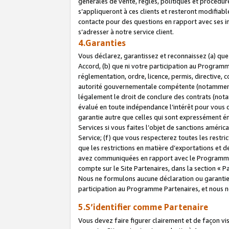
générales de vente, règles, politiques et procédure
s’appliqueront à ces clients et resteront modifiabl
contacte pour des questions en rapport avec ses in
s’adresser à notre service client.
4.Garanties
Vous déclarez, garantissez et reconnaissez (a) qu
Accord, (b) que ni votre participation au Programme
réglementation, ordre, licence, permis, directive,
autorité gouvernementale compétente (notamment le
légalement le droit de conclure des contrats (not
évalué en toute indépendance l’intérêt pour vous 
garantie autre que celles qui sont expressément én
Services si vous faites l’objet de sanctions amér
Service; (f) que vous respecterez toutes les restri
que les restrictions en matière d’exportations et d
avez communiquées en rapport avec le Programme P
compte sur le Site Partenaires, dans la section «
Nous ne formulons aucune déclaration ou garantie
participation au Programme Partenaires, et nous n
5.S’identifier comme Partenaire
Vous devez faire figurer clairement et de façon vi