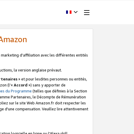
d'Amazon
marketing d’affiliation avec les différentes entités
uctions, la version anglaise prévaut.
tenaires
» et pour lesdites personnes ou entités,
zon (l’«
Accord
») sans y apporter de
ques du Programme
(telles que définies à la Section
ogramme Partenaires, le Décompte de Rémunération
iez sur le site Web Amazon.fr doit respecter les
ge d'une compensation. Veuillez lire attentivement
on logicielle en ligne ou l'Alexa skill