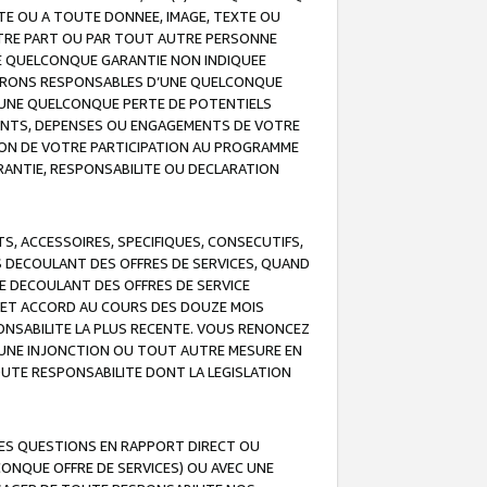
TE OU A TOUTE DONNEE, IMAGE, TEXTE OU
OTRE PART OU PAR TOUT AUTRE PERSONNE
NE QUELCONQUE GARANTIE NON INDIQUEE
 SERONS RESPONSABLES D’UNE QUELCONQUE
UNE QUELCONQUE PERTE DE POTENTIELS
EMENTS, DEPENSES OU ENGAGEMENTS DE VOTRE
ION DE VOTRE PARTICIPATION AU PROGRAMME
ARANTIE, RESPONSABILITE OU DECLARATION
, ACCESSOIRES, SPECIFIQUES, CONSECUTIFS,
S DECOULANT DES OFFRES DE SERVICES, QUAND
LE DECOULANT DES OFFRES DE SERVICE
 CET ACCORD AU COURS DES DOUZE MOIS
ONSABILITE LA PLUS RECENTE. VOUS RENONCEZ
, UNE INJONCTION OU TOUT AUTRE MESURE EN
OUTE RESPONSABILITE DONT LA LEGISLATION
LES QUESTIONS EN RAPPORT DIRECT OU
LCONQUE OFFRE DE SERVICES) OU AVEC UNE