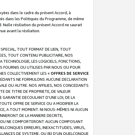
troyées dans le cadre du présent Accord, à
écifiés dans les Politiques du Programme, de même
. Nulle résiliation du présent Accord ne saurait
e avant la résiliation.
 SPECIAL, TOUT FORMAT DE LIEN, TOUT
EES, TOUT CONTENU PUBLICITAIRE, NOS
A TECHNOLOGIE, LES LOGICIELS, FONCTIONS,
S FOURNIS OU UTILISES PAR NOUS OU POUR
NES COLLECTIVEMENT LES «
OFFRES DE SERVICE
 CONCEDANTS NE FORMULONS AUCUNE DECLARATION
EGALE OU AUTRE. NOS AFFILIES, NOS CONCEDANTS
E DE TITRE DE PROPRIETE, DE VALEUR
 GARANTIE DECOULANT D’UNE LOI, DE LA
UTE OFFRE DE SERVICE OU A MODIFIER LA
VICE, A TOUT MOMENT. NI NOUS-MÊMES NI AUCUN
NNERONT DE LA MANIERE DECRITE,
REUR OU NE COMPORTERONT AUCUN COMPOSANT
ELCONQUES ERREURS, INEXACTITUDES, VIRUS,
LLANCES DE SYSTEME, OU (B) D'UN QUELCONQUE