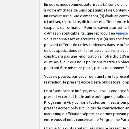
En outre, nous sommes autorisés à (a) contrôler, en
à votre affichage de Liens Spéciaux et de Contenu d
un Produit sur le Site d’Amazon), (b) évaluer, contr
(c) utiliser, reproduire, distribuer et afficher vo
supports de formation. Pour en savoir plus sur la
d’Amazon applicable, tel que reproduit en
Annexe
Vous reconnaissez et acceptez que (a) nos sociétés
pouvant différer de celles contenues dans le prése
ou des applications similaires ou concurrents avec 
constituera pas une renonciation à notre droit d’im
ou mises à jour que nous pourrions mettre en pla
pourront être mises en place, prises ou données à n
Vous ne pouvez pas céder ou transférer le présent 
restriction, le présent Accord sera obligatoire, op
Le présent Accord intègre, et vous vous engagez à r
présent Accord et toute autre politique s’appliqu
Programme
»), y compris toutes les mises à jour
présent Accord prévaut. En cas de contradiction e
marketing d’affiliation séparé, ce dernier prévaut
entre vous et nous concernant le Programme Partena
Chaque fois qu’ils sont utilisés dans le présent Ac