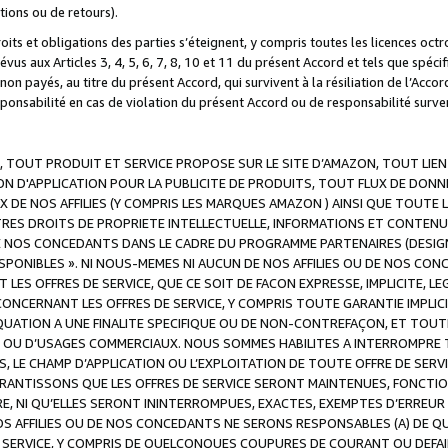
ations ou de retours).
droits et obligations des parties s’éteignent, y compris toutes les licences oc
révus aux Articles 3, 4, 5, 6, 7, 8, 10 et 11 du présent Accord et tels que sp
n payés, au titre du présent Accord, qui survivent à la résiliation de l’Accord
onsabilité en cas de violation du présent Accord ou de responsabilité survenu
, TOUT PRODUIT ET SERVICE PROPOSE SUR LE SITE D’AMAZON, TOUT LIEN
 D'APPLICATION POUR LA PUBLICITE DE PRODUITS, TOUT FLUX DE DONN
DE NOS AFFILIES (Y COMPRIS LES MARQUES AMAZON ) AINSI QUE TOUTE L
RES DROITS DE PROPRIETE INTELLECTUELLE, INFORMATIONS ET CONTENU
DE NOS CONCEDANTS DANS LE CADRE DU PROGRAMME PARTENAIRES (DESIG
E DISPONIBLES ». NI NOUS-MEMES NI AUCUN DE NOS AFFILIES OU DE NOS
LES OFFRES DE SERVICE, QUE CE SOIT DE FACON EXPRESSE, IMPLICITE, L
CERNANT LES OFFRES DE SERVICE, Y COMPRIS TOUTE GARANTIE IMPLICIT
QUATION A UNE FINALITE SPECIFIQUE OU DE NON-CONTREFAÇON, ET TOUTE
 OU D’USAGES COMMERCIAUX. NOUS SOMMES HABILITES A INTERROMPRE TO
S, LE CHAMP D’APPLICATION OU L’EXPLOITATION DE TOUTE OFFRE DE SER
ARANTISSONS QUE LES OFFRES DE SERVICE SERONT MAINTENUES, FONCTIO
ERE, NI QU’ELLES SERONT ININTERROMPUES, EXACTES, EXEMPTES D’ER
S AFFILIES OU DE NOS CONCEDANTS NE SERONS RESPONSABLES (A) DE QU
E SERVICE, Y COMPRIS DE QUELCONQUES COUPURES DE COURANT OU DEFAI