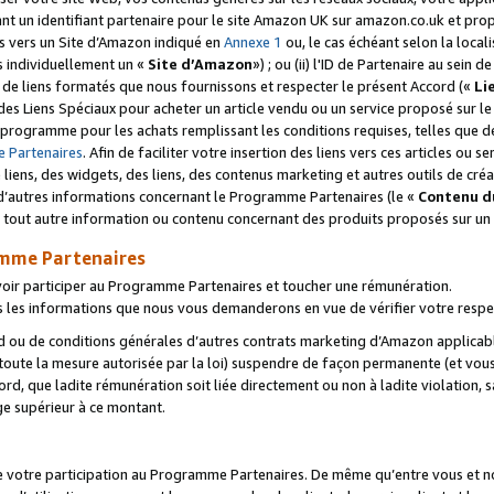
ant un identifiant partenaire pour le site Amazon UK sur amazon.co.uk et pro
ens vers un Site d’Amazon indiqué en
Annexe 1
ou, le cas échéant selon la local
s individuellement un «
Site d’Amazon
») ; ou (ii) l'ID de Partenaire au sein de
 de liens formatés que nous fournissons et respecter le présent Accord («
Li
 des Liens Spéciaux pour acheter un article vendu ou un service proposé sur l
rogramme pour les achats remplissant les conditions requises, telles que dét
 Partenaires
. Afin de faciliter votre insertion des liens vers ces articles ou
liens, des widgets, des liens, des contenus marketing et autres outils de cré
ue d’autres informations concernant le Programme Partenaires (le «
Contenu d
 tout autre information ou contenu concernant des produits proposés sur un s
amme Partenaires
oir participer au Programme Partenaires et toucher une rémunération.
les informations que nous vous demanderons en vue de vérifier votre respe
d ou de conditions générales d’autres contrats marketing d’Amazon applicable
 toute la mesure autorisée par la loi) suspendre de façon permanente (et vou
d, que ladite rémunération soit liée directement ou non à ladite violation, s
e supérieur à ce montant.
de votre participation au Programme Partenaires. De même qu’entre vous et nou