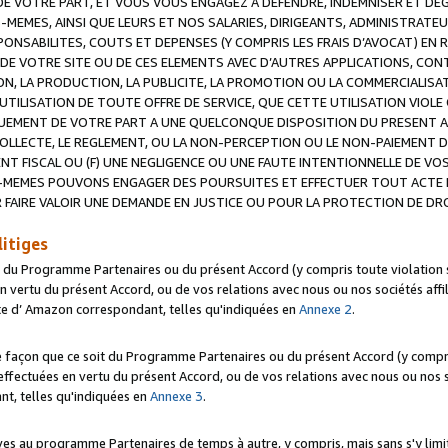
 VOTRE PART, ET VOUS VOUS ENGAGEZ A DEFENDRE, INDEMNISER ET DE
-MEMES, AINSI QUE LEURS ET NOS SALARIES, DIRIGEANTS, ADMINISTRAT
NSABILITES, COUTS ET DEPENSES (Y COMPRIS LES FRAIS D’AVOCAT) EN R
 DE VOTRE SITE OU DE CES ELEMENTS AVEC D’AUTRES APPLICATIONS, CONT
ON, LA PRODUCTION, LA PUBLICITE, LA PROMOTION OU LA COMMERCIALIS
UTILISATION DE TOUTE OFFRE DE SERVICE, QUE CETTE UTILISATION VIOL
NQUEMENT DE VOTRE PART A UNE QUELCONQUE DISPOSITION DU PRESENT 
COLLECTE, LE REGLEMENT, OU LA NON-PERCEPTION OU LE NON-PAIEMENT 
NT FISCAL OU (F) UNE NEGLIGENCE OU UNE FAUTE INTENTIONNELLE DE V
MEMES POUVONS ENGAGER DES POURSUITES ET EFFECTUER TOUT ACTE 
 FAIRE VALOIR UNE DEMANDE EN JUSTICE OU POUR LA PROTECTION DE DR
litiges
t du Programme Partenaires ou du présent Accord (y compris toute violation
 vertu du présent Accord, ou de vos relations avec nous ou nos sociétés affili
ite d’ Amazon correspondant, telles qu'indiquées en
Annexe 2
.
e façon que ce soit du Programme Partenaires ou du présent Accord (y compr
ffectuées en vertu du présent Accord, ou de vos relations avec nous ou nos soc
nt, telles qu'indiquées en
Annexe 3
.
 au programme Partenaires de temps à autre, y compris, mais sans s'y limite