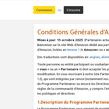
Connexion
S’inscrire
ou
Conditions Générales d
Mises à jour
:
15 octobre 2025
(Partenaires actu
Bienvenue sur le site Web d’Amazon dédié aux part
d’Amazon, listées en
Annexe 1
(«
Amazon
» ou «
n
Des traductions sont disponibles en:
anglais
,
alle
Toute personne ou entité participant ou souhaitan
«
vous
» ou un «
Partenaire
») doit accepter les
modification. En vous inscrivant à notre Site Parte
12), qui sont intégrées par renvoi (notamment no
du Programme Partenaires ou encore les Directive
règles de la communauté d'Amazon, y compris l'int
les politiques et directives.
1.Description du Programme Partena
Le Programme Partenaires vous permet de monétiser 