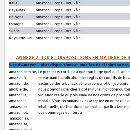
Italie
Amazon Europe Core S.à r.l.
Pays-Bas
Amazon Europe Core S.à r.l.
Pologne
Amazon Europe Core S.à r.l.
Espagne
Amazon Europe Core S.à r.l.
Suède
Amazon Europe Core S.à r.l.
Royaume-Uni
Amazon Europe Core S.à r.l.
ANNEXE 2 : LOI ET DISPOSITIONS EN MATIERE DE
Site d’Amazon
Loi et dispositions en matière de résolution des 
amazon.com.be,
Le présent Accord, ainsi que tout litige quel qu’il soi
amazon.fr,
en excluant l’application des règles de conflits de l
amazon.de,
exclusive des tribunaux de la circonscription judiciai
audible.de,
nous pouvons chercher à obtenir une injonction ou tou
amazon.ie,
violation réelle ou présumée de nos droits de proprié
amazon.it,
morale. Vous reconnaissez et acceptez en outre que n
amazon.nl,
inhabituelle, qui leur donne une valeur particulière 
amazon.pl,
des dommages et intérêts.
amazon.es,
amazon.se,
amazon.co.uk,