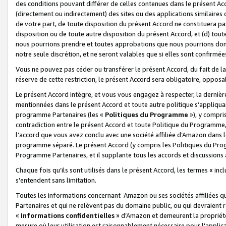
des conditions pouvant différer de celles contenues dans le présent Ac
(directement ou indirectement) des sites ou des applications similaires o
de votre part, de toute disposition du présent Accord ne constituera pa
disposition ou de toute autre disposition du présent Accord, et (d) tou
nous pourrions prendre et toutes approbations que nous pourrions donn
notre seule discrétion, et ne seront valables que si elles sont confirmée
Vous ne pouvez pas céder ou transférer le présent Accord, du fait de la 
réserve de cette restriction, le présent Accord sera obligatoire, opposab
Le présent Accord intègre, et vous vous engagez à respecter, la dernière 
mentionnées dans le présent Accord et toute autre politique s’appliqua
programme Partenaires (les «
Politiques du Programme
»), y compri
contradiction entre le présent Accord et toute Politique du Programme, 
l’accord que vous avez conclu avec une société affiliée d’Amazon dans 
programme séparé. Le présent Accord (y compris les Politiques du Progr
Programme Partenaires, et il supplante tous les accords et discussions 
Chaque fois qu’ils sont utilisés dans le présent Accord, les termes « in
s'entendent sans limitation.
Toutes les informations concernant Amazon ou ses sociétés affiliées 
Partenaires et qui ne relèvent pas du domaine public, ou qui devraient
«
Informations confidentielles
» d’Amazon et demeurent la propriété 
mesure où leur utilisation est raisonnablement nécessaire pour l'appli