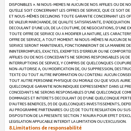
DISPONIBLES ». NI NOUS-MEMES NI AUCUN DE NOS AFFILIES OU D
QU’ELLE SOIT CONCERNANT LES OFFRES DE SERVICE, QUE CE SOIT DE
ET NOUS-MÊMES DECLINONS TOUTE GARANTIE CONCERNANT LES OFFRE
DE VALEUR MARCHANDE, DE QUALITE SATISFAISANTE, D’ADEQUATION
DECOULANT D’UNE LOI, DE LA COUTUME, DE NEGOCIATIONS, D’UNE
TOUTE OFFRE DE SERVICE OU A MODIFIER LA NATURE, LES CARACTERI
OFFRE DE SERVICE, A TOUT MOMENT. NI NOUS-MÊMES NI AUCUN DE 
SERVICE SERONT MAINTENUES, FONCTIONNERONT DE LA MANIERE DECR
ININTERROMPUES, EXACTES, EXEMPTES D’ERREUR OU NE COMPORT
AFFILIES OU DE NOS CONCEDANTS NE SERONS RESPONSABLES (A) DE
INTERRUPTIONS DE SERVICE, Y COMPRIS DE QUELCONQUES COUPURE
NON-AUTORISE A, OU MODIFICATION DE, OU SUPPRESSION, DESTRUC
TEXTE OU TOUT AUTRE INFORMATION OU CONTENU. AUCUN CONSEIL 
TOUT AUTRE PERSONNE PHYSIQUE OU MORALE OU QUE VOUS AURIEZ 
QUELCONQUE GARANTIE NON INDIQUEE EXPRESSEMENT DANS LE PRES
CONCEDANTS NE SERONS RESPONSABLES D’UNE QUELCONQUE COM
DOMMAGES ET INTERETS DECOULANT (X) D'UNE QUELCONQUE PERTE D
D'AUTRES BENEFICES, (Y) DE QUELCONQUES INVESTISSEMENTS, DEP
AU PROGRAMME PARTENAIRES OU (Z) DE TOUTE RESILIATION OU SU
DISPOSITION DE LA PRESENTE SECTION 7 N'AURA POUR EFFET D'EXC
LEGISLATION APPLICABLE INTERDIT LA LIMITATION OU L’EXCLUSION.
8.Limitations de responsabilité