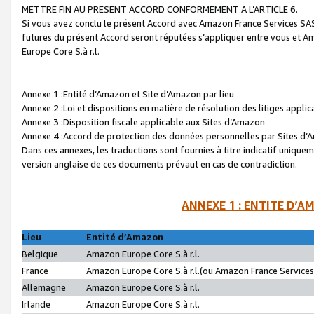
METTRE FIN AU PRESENT ACCORD CONFORMEMENT A L’ARTICLE 6.
Si vous avez conclu le présent Accord avec Amazon France Services SAS 
futures du présent Accord seront réputées s’appliquer entre vous et 
Europe Core S.à r.l.
Annexe 1 :Entité d’Amazon et Site d’Amazon par lieu
Annexe 2 :Loi et dispositions en matière de résolution des litiges appli
Annexe 3 :Disposition fiscale applicable aux Sites d’Amazon
Annexe 4 :Accord de protection des données personnelles par Sites d
Dans ces annexes, les traductions sont fournies à titre indicatif uniquem
version anglaise de ces documents prévaut en cas de contradiction.
ANNEXE 1 : ENTITE D’A
Lieu
Entité d’Amazon
Belgique
Amazon Europe Core S.à r.l.
France
Amazon Europe Core S.à r.l.(ou Amazon France Services 
Allemagne
Amazon Europe Core S.à r.l.
Irlande
Amazon Europe Core S.à r.l.