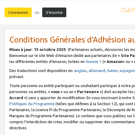
Connexion
S’inscrire
ou
Conditions Générales d’Adhésion 
Mises à jour
:
15 octobre 2025
(Partenaires actuels, découvrez les m
Bienvenue sur le site Web d’Amazon dédié aux partenaires (le «
Site P
les différentes entités d’Amazon, listées en
Annexe 1
(«
Amazon
» ou «
Des traductions sont disponibles en:
anglais
,
allemand
,
italien
,
espagno
prévaut.
Toute personne ou entité participant ou souhaitant participer à notre 
personnes ou entités, «
vous
» ou un «
Partenaire
») doit accepter le
Accord
») sans y apporter de modification. En vous inscrivant à notre Si
Politiques du Programme
(telles que définies à la Section 12), qui so
Partenaires, la Licence PI du Programme Partenaires, le Décompte de 
Marques du Programme Partenaires). Le contenu que vous publiez sur l
compris l'interdiction de créer, modifier ou supprimer des commentaires
directives.