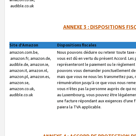
audible.co.uk
ANNEXE 3 : DISPOSITIONS FI
Site d’Amazon
Dispositions fiscales
amazon.com.be,
Nous pouvons déduire ou retenir toute taxe 
amazon.fr, amazon.de,
vous est dû en vertu du présent Accord. Les 
audible.de, amazon.ie,
représenteront le paiement ou le règlement 
amazon.it, amazon.nl,
pouvons vous demander ponctuellement des r
amazon.pl, amazon.es,
mais que vous ne nous les transmettez pas, n
amazon.se,
rémunération jusqu’à ce que vous nous reme
amazon.co.uk,
vous n’êtes pas la personne auprès de qui no
audible.co.uk
au Luxembourg, vous pouvez être légalement 
une facture répondant aux exigences d’une 
paiera la TVA applicable.