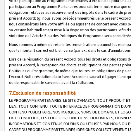
votre participation au Programme Partenaires a été utilisée pour une ac
participation au Programme Partenaires pourrait ternir notre marque ou
obligations relatives au recouvrement des impôts dans le cadre du prése
présent Accord; (g) nous avons précédemment résilié le présent Accord
nous considérons être votre affiliée ou agissant de concert avec vous 
sa version habituellement mise à la disposition des participants. Afin d’é
violation de l’Article 5 ou des Politiques du Programme sera considéré
Nous sommes à même de retenir les rémunérations accumulées et impayée
que le montant correct est bien versé (par ex., dans le cas d’annulations
Lors de la résiliation du présent Accord, tous les droits et obligations 
présent Accord, à l’exception des droits et obligations des parties prévus
Politiques du Programme, de même que toutes les obligations de paiement
l’Accord. Nulle résiliation du présent Accord ne saurait dégager l'une 
ou de responsabilité survenue avant la résiliation.
7.Exclusion de responsabilité
LE PROGRAMME PARTENAIRES, LE SITE D’AMAZON, TOUT PRODUIT ET 
LIEN, TOUT CONTENU, TOUTE INTERFACE DE PROGRAMMATION D'APP
CONTENU PUBLICITAIRE, NOS MARQUES, NOMS DE DOMAINE ET LOGOS
LA TECHNOLOGIE, LES LOGICIELS, FONCTIONS, DOCUMENTS, DONNEES
INFORMATIONS ET CONTENUS FOURNIS OU UTILISES PAR NOUS OU P
CADRE DU PROGRAMME PARTENAIRES (DESIGNES COLLECTIVEMENT LE