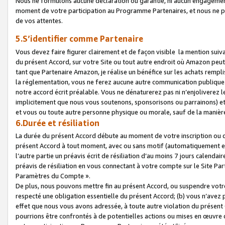
Nous ne formulons aucune déclaration ou garantie, ni aucun engagemen
moment de votre participation au Programme Partenaires, et nous ne p
de vos attentes.
5.S’identifier comme Partenaire
Vous devez faire figurer clairement et de façon visible la mention sui
du présent Accord, sur votre Site ou tout autre endroit où Amazon peut vo
tant que Partenaire Amazon, je réalise un bénéfice sur les achats remplis
la réglementation, vous ne ferez aucune autre communication publique
notre accord écrit préalable. Vous ne dénaturerez pas ni n’enjoliverez 
implicitement que nous vous soutenons, sponsorisons ou parrainons) et v
et vous ou toute autre personne physique ou morale, sauf de la manièr
6.Durée et résiliation
La durée du présent Accord débute au moment de votre inscription ou de
présent Accord à tout moment, avec ou sans motif (automatiquement et sa
l’autre partie un préavis écrit de résiliation d’au moins 7 jours calenda
préavis de résiliation en vous connectant à votre compte sur le Site Par
Paramètres du Compte ».
De plus, nous pouvons mettre fin au présent Accord, ou suspendre votre 
respecté une obligation essentielle du présent Accord; (b) vous n’avez p
effet que nous vous avons adressée, à toute autre violation du présen
pourrions être confrontés à de potentielles actions ou mises en œuvre 