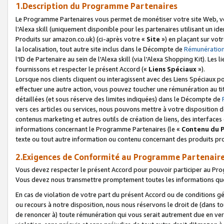
1.Description du Programme Partenaires
Le Programme Partenaires vous permet de monétiser votre site Web, vos 
l'Alexa skill (uniquement disponible pour les partenaires utilisant un 
Produits sur amazon.co.uk) (ci-après votre «
Site
») en plaçant sur votr
la localisation, tout autre site inclus dans le Décompte de
Rémunération
l'ID de Partenaire au sein de l'Alexa skill (via l'Alexa Shopping Kit). Le
fournissons et respecter le présent Accord («
Liens Spéciaux
»).
Lorsque nos clients cliquent ou interagissent avec des Liens Spéciaux p
effectuer une autre action, vous pouvez toucher une rémunération au ti
détaillées (et sous réserve des limites indiquées) dans le Décompte de
vers ces articles ou services, nous pouvons mettre à votre disposition d
contenus marketing et autres outils de création de liens, des interfaces
informations concernant le Programme Partenaires (le «
Contenu du 
texte ou tout autre information ou contenu concernant des produits prop
2.Exigences de Conformité au Programme Partenair
Vous devez respecter le présent Accord pour pouvoir participer au Pr
Vous devez nous transmettre promptement toutes les informations que
En cas de violation de votre part du présent Accord ou de conditions g
ou recours à notre disposition, nous nous réservons le droit de (dans 
de renoncer à) toute rémunération qui vous serait autrement due en ver