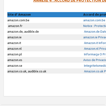
ANNEXE 4 : ACCORD DE PROTECTION 
Site d’ Amazon
Accord de pro
amazon.com.be
amazon.com.be 
amazon.fr
Notice : Protect
amazon.de, audible.de
Amazon.de Date
amazon.ie
amazon.ie Priva
amazon.it
Amazon.it Infor
amazon.nl
Amazon.nl Priva
amazon.pl
Informacja O P
amazon.es
Aviso de Privac
amazon.se
Integritetsmed
amazon.co.uk, audible.co.uk
Amazon.co.uk Pr