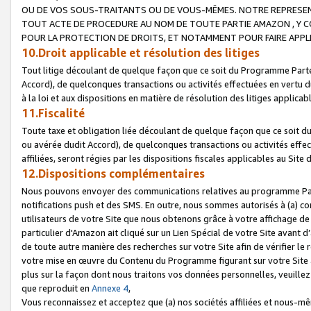
OU DE VOS SOUS-TRAITANTS OU DE VOUS-MÊMES. NOTRE REPRES
TOUT ACTE DE PROCEDURE AU NOM DE TOUTE PARTIE AMAZON , Y CO
POUR LA PROTECTION DE DROITS, ET NOTAMMENT POUR FAIRE APPL
10.Droit applicable et résolution des litiges
Tout litige découlant de quelque façon que ce soit du Programme Parte
Accord), de quelconques transactions ou activités effectuées en vertu d
à la loi et aux dispositions en matière de résolution des litiges applic
11.Fiscalité
Toute taxe et obligation liée découlant de quelque façon que ce soit 
ou avérée dudit Accord), de quelconques transactions ou activités effe
affiliées, seront régies par les dispositions fiscales applicables au Si
12.Dispositions complémentaires
Nous pouvons envoyer des communications relatives au programme Parten
notifications push et des SMS. En outre, nous sommes autorisés à (a) cont
utilisateurs de votre Site que nous obtenons grâce à votre affichage de
particulier d'Amazon ait cliqué sur un Lien Spécial de votre Site avant d
de toute autre manière des recherches sur votre Site afin de vérifier le re
votre mise en œuvre du Contenu du Programme figurant sur votre Site à
plus sur la façon dont nous traitons vos données personnelles, veuille
que reproduit en
Annexe 4
,
Vous reconnaissez et acceptez que (a) nos sociétés affiliées et nous-m