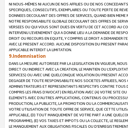
NI NOUS-MÊMES NI AUCUN DE NOS AFFILIES OU DE NOS CONCEDANT
SPECIFIQUES, CONSECUTIFS, EXEMPLAIRES OU TOUTE PERTE DE REVE
DONNEES DECOULANT DES OFFRES DE SERVICES, QUAND BIEN MEME N
NOTRE RESPONSABILITE GLOBALE DECOULANT DES OFFRES DE SERVI
VERSEES OU QUI VOUS SONT DUES EN VERTU DE CET ACCORD AU CO
INTERVENU L’EVENEMENT QUI A DONNE LIEU A LA DEMANDE DE RESP
DROIT OU RECOURS EN EQUITE, Y COMPRIS LE DROIT A DEMANDER l'
AVEC LE PRESENT ACCORD. AUCUNE DISPOSITION DU PRESENT PARAG
APPLICABLE INTERDIT LA LIMITATION.
9.Indemnisation
DANS LA MESURE AUTORISEE PAR LA LEGISLATION EN VIGUEUR, NO
DIRECT OU INDIRECT AVEC LA CREATION, LE MAINTIEN OU L’EXPLOIT
SERVICES) OU AVEC UNE QUELCONQUE VIOLATION DU PRESENT ACCO
DEGAGER DE TOUTE RESPONSABILITE NOS SOCIETES AFFILIEES, NOS 
ADMINISTRATEURS ET REPRESENTANTS RESPECTIFS CONTRE TOUS D
COMPRIS LES FRAIS D’AVOCAT) EN RELATION AVEC (A) VOTRE SITE O
ELEMENTS AVEC D’AUTRES APPLICATIONS, CONTENUS OU PROCESSUS, (
PRODUCTION, LA PUBLICITE, LA PROMOTION OU LA COMMERCIALISAT
VOTRE UTILISATION DE TOUTE OFFRE DE SERVICE, QUE CETTE UTILI
APPLICABLE, (D) TOUT MANQUEMENT DE VOTRE PART A UNE QUELCO
PROGRAMME), (E) VOS TAXES ET IMPOTS OU LA COLLECTE, LE REGLE
LE MANQUEMENT AUX OBLIGATIONS FISCALES OU D’ENREGISTREMENT 