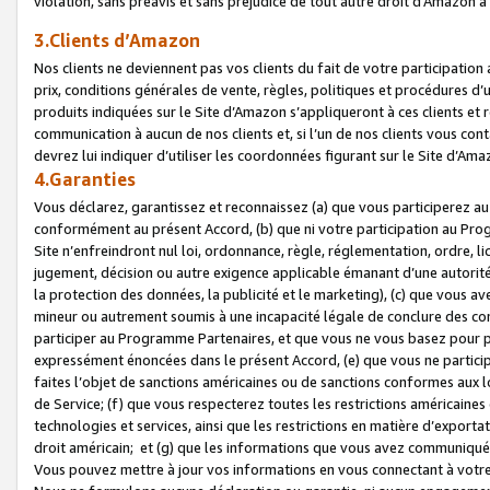
violation, sans préavis et sans préjudice de tout autre droit d’Amazo
3.Clients d’Amazon
Nos clients ne deviennent pas vos clients du fait de votre participati
prix, conditions générales de vente, règles, politiques et procédures d’u
produits indiquées sur le Site d’Amazon s’appliqueront à ces clients et
communication à aucun de nos clients et, si l’un de nos clients vous co
devrez lui indiquer d’utiliser les coordonnées figurant sur le Site d’Ama
4.Garanties
Vous déclarez, garantissez et reconnaissez (a) que vous participerez a
conformément au présent Accord, (b) que ni votre participation au Prog
Site n’enfreindront nul loi, ordonnance, règle, réglementation, ordre, li
jugement, décision ou autre exigence applicable émanant d’une autori
la protection des données, la publicité et le marketing), (c) que vous 
mineur ou autrement soumis à une incapacité légale de conclure des con
participer au Programme Partenaires, et que vous ne vous basez pour pr
expressément énoncées dans le présent Accord, (e) que vous ne particip
faites l’objet de sanctions américaines ou de sanctions conformes aux 
de Service; (f) que vous respecterez toutes les restrictions américaines
technologies et services, ainsi que les restrictions en matière d’exporta
droit américain; et (g) que les informations que vous avez communiqué
Vous pouvez mettre à jour vos informations en vous connectant à votre