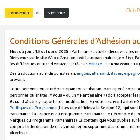
Connexion
S’inscrire
ou
Conditions Générales d’Adhésion 
Mises à jour
:
15 octobre 2025
(Partenaires actuels, découvrez les m
Bienvenue sur le site Web d’Amazon dédié aux partenaires (le «
Site P
les différentes entités d’Amazon, listées en
Annexe 1
(«
Amazon
» ou «
Des traductions sont disponibles en:
anglais
,
allemand
,
italien
,
espagno
prévaut.
Toute personne ou entité participant ou souhaitant participer à notre 
personnes ou entités, «
vous
» ou un «
Partenaire
») doit accepter le
Accord
») sans y apporter de modification. En vous inscrivant à notre Si
Politiques du Programme
(telles que définies à la Section 12), qui so
Partenaires, la Licence PI du Programme Partenaires, le Décompte de 
Marques du Programme Partenaires). Le contenu que vous publiez sur l
compris l'interdiction de créer, modifier ou supprimer des commentaires
directives.