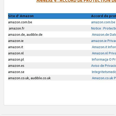
ANNEXE 4 : ACCORD DE PROTECTION 
Site d’ Amazon
Accord de pro
amazon.com.be
amazon.com.be 
amazon.fr
Notice : Protect
amazon.de, audible.de
Amazon.de Date
amazon.ie
amazon.ie Priva
amazon.it
Amazon.it Infor
amazon.nl
Amazon.nl Priva
amazon.pl
Informacja O P
amazon.es
Aviso de Privac
amazon.se
Integritetsmed
amazon.co.uk, audible.co.uk
Amazon.co.uk Pr