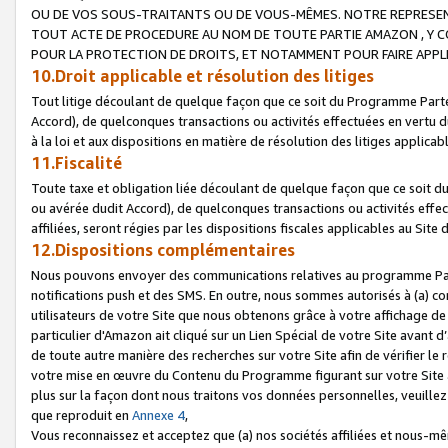
OU DE VOS SOUS-TRAITANTS OU DE VOUS-MÊMES. NOTRE REPRES
TOUT ACTE DE PROCEDURE AU NOM DE TOUTE PARTIE AMAZON , Y CO
POUR LA PROTECTION DE DROITS, ET NOTAMMENT POUR FAIRE APPL
10.Droit applicable et résolution des litiges
Tout litige découlant de quelque façon que ce soit du Programme Parte
Accord), de quelconques transactions ou activités effectuées en vertu d
à la loi et aux dispositions en matière de résolution des litiges applic
11.Fiscalité
Toute taxe et obligation liée découlant de quelque façon que ce soit 
ou avérée dudit Accord), de quelconques transactions ou activités effe
affiliées, seront régies par les dispositions fiscales applicables au Si
12.Dispositions complémentaires
Nous pouvons envoyer des communications relatives au programme Parten
notifications push et des SMS. En outre, nous sommes autorisés à (a) cont
utilisateurs de votre Site que nous obtenons grâce à votre affichage de
particulier d'Amazon ait cliqué sur un Lien Spécial de votre Site avant d
de toute autre manière des recherches sur votre Site afin de vérifier le re
votre mise en œuvre du Contenu du Programme figurant sur votre Site à
plus sur la façon dont nous traitons vos données personnelles, veuille
que reproduit en
Annexe 4
,
Vous reconnaissez et acceptez que (a) nos sociétés affiliées et nous-m