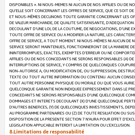
DISPONIBLES ». NI NOUS-MEMES NI AUCUN DE NOS AFFILIES OU D
QU’ELLE SOIT CONCERNANT LES OFFRES DE SERVICE, QUE CE SOIT DE
ET NOUS-MÊMES DECLINONS TOUTE GARANTIE CONCERNANT LES OFFRE
DE VALEUR MARCHANDE, DE QUALITE SATISFAISANTE, D’ADEQUATION
DECOULANT D’UNE LOI, DE LA COUTUME, DE NEGOCIATIONS, D’UNE
TOUTE OFFRE DE SERVICE OU A MODIFIER LA NATURE, LES CARACTERI
OFFRE DE SERVICE, A TOUT MOMENT. NI NOUS-MÊMES NI AUCUN DE 
SERVICE SERONT MAINTENUES, FONCTIONNERONT DE LA MANIERE DECR
ININTERROMPUES, EXACTES, EXEMPTES D’ERREUR OU NE COMPORT
AFFILIES OU DE NOS CONCEDANTS NE SERONS RESPONSABLES (A) DE
INTERRUPTIONS DE SERVICE, Y COMPRIS DE QUELCONQUES COUPURE
NON-AUTORISE A, OU MODIFICATION DE, OU SUPPRESSION, DESTRUC
TEXTE OU TOUT AUTRE INFORMATION OU CONTENU. AUCUN CONSEIL 
TOUT AUTRE PERSONNE PHYSIQUE OU MORALE OU QUE VOUS AURIEZ 
QUELCONQUE GARANTIE NON INDIQUEE EXPRESSEMENT DANS LE PRES
CONCEDANTS NE SERONS RESPONSABLES D’UNE QUELCONQUE COM
DOMMAGES ET INTERETS DECOULANT (X) D'UNE QUELCONQUE PERTE D
D'AUTRES BENEFICES, (Y) DE QUELCONQUES INVESTISSEMENTS, DEP
AU PROGRAMME PARTENAIRES OU (Z) DE TOUTE RESILIATION OU SU
DISPOSITION DE LA PRESENTE SECTION 7 N'AURA POUR EFFET D'EXC
LEGISLATION APPLICABLE INTERDIT LA LIMITATION OU L’EXCLUSION.
8.Limitations de responsabilité