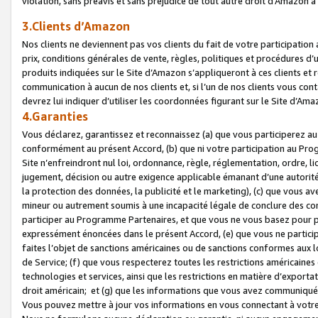
violation, sans préavis et sans préjudice de tout autre droit d’Amazo
3.Clients d’Amazon
Nos clients ne deviennent pas vos clients du fait de votre participati
prix, conditions générales de vente, règles, politiques et procédures d’u
produits indiquées sur le Site d’Amazon s’appliqueront à ces clients et
communication à aucun de nos clients et, si l’un de nos clients vous co
devrez lui indiquer d’utiliser les coordonnées figurant sur le Site d’Ama
4.Garanties
Vous déclarez, garantissez et reconnaissez (a) que vous participerez a
conformément au présent Accord, (b) que ni votre participation au Prog
Site n’enfreindront nul loi, ordonnance, règle, réglementation, ordre, li
jugement, décision ou autre exigence applicable émanant d’une autori
la protection des données, la publicité et le marketing), (c) que vous 
mineur ou autrement soumis à une incapacité légale de conclure des con
participer au Programme Partenaires, et que vous ne vous basez pour pr
expressément énoncées dans le présent Accord, (e) que vous ne particip
faites l’objet de sanctions américaines ou de sanctions conformes aux 
de Service; (f) que vous respecterez toutes les restrictions américaines
technologies et services, ainsi que les restrictions en matière d’exporta
droit américain; et (g) que les informations que vous avez communiqué
Vous pouvez mettre à jour vos informations en vous connectant à votre