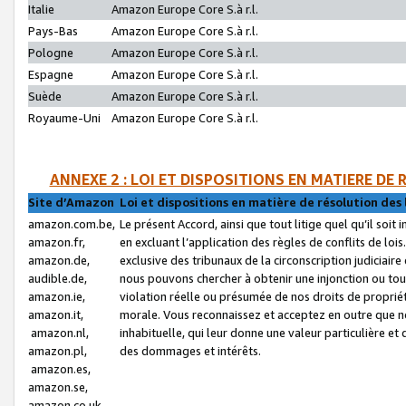
Italie
Amazon Europe Core S.à r.l.
Pays-Bas
Amazon Europe Core S.à r.l.
Pologne
Amazon Europe Core S.à r.l.
Espagne
Amazon Europe Core S.à r.l.
Suède
Amazon Europe Core S.à r.l.
Royaume-Uni
Amazon Europe Core S.à r.l.
ANNEXE 2 : LOI ET DISPOSITIONS EN MATIERE DE
Site d’Amazon
Loi et dispositions en matière de résolution des 
amazon.com.be,
Le présent Accord, ainsi que tout litige quel qu’il soi
amazon.fr,
en excluant l’application des règles de conflits de l
amazon.de,
exclusive des tribunaux de la circonscription judiciai
audible.de,
nous pouvons chercher à obtenir une injonction ou tou
amazon.ie,
violation réelle ou présumée de nos droits de proprié
amazon.it,
morale. Vous reconnaissez et acceptez en outre que n
amazon.nl,
inhabituelle, qui leur donne une valeur particulière 
amazon.pl,
des dommages et intérêts.
amazon.es,
amazon.se,
amazon.co.uk,