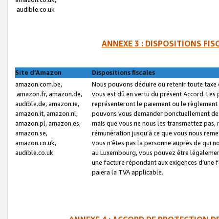
audible.co.uk
ANNEXE 3 : DISPOSITIONS FI
Site d’Amazon
Dispositions fiscales
amazon.com.be,
Nous pouvons déduire ou retenir toute taxe 
amazon.fr, amazon.de,
vous est dû en vertu du présent Accord. Les 
audible.de, amazon.ie,
représenteront le paiement ou le règlement 
amazon.it, amazon.nl,
pouvons vous demander ponctuellement des r
amazon.pl, amazon.es,
mais que vous ne nous les transmettez pas, n
amazon.se,
rémunération jusqu’à ce que vous nous reme
amazon.co.uk,
vous n’êtes pas la personne auprès de qui no
audible.co.uk
au Luxembourg, vous pouvez être légalement 
une facture répondant aux exigences d’une 
paiera la TVA applicable.