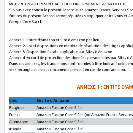
METTRE FIN AU PRESENT ACCORD CONFORMEMENT A L’ARTICLE 6.
Si vous avez conclu le présent Accord avec Amazon France Services SAS 
futures du présent Accord seront réputées s’appliquer entre vous et 
Europe Core S.à r.l.
Annexe 1 :Entité d’Amazon et Site d’Amazon par lieu
Annexe 2 :Loi et dispositions en matière de résolution des litiges appli
Annexe 3 :Disposition fiscale applicable aux Sites d’Amazon
Annexe 4 :Accord de protection des données personnelles par Sites d
Dans ces annexes, les traductions sont fournies à titre indicatif uniquem
version anglaise de ces documents prévaut en cas de contradiction.
ANNEXE 1 : ENTITE D’A
Lieu
Entité d’Amazon
Belgique
Amazon Europe Core S.à r.l.
France
Amazon Europe Core S.à r.l.(ou Amazon France Services 
Allemagne
Amazon Europe Core S.à r.l.
Irlande
Amazon Europe Core S.à r.l.