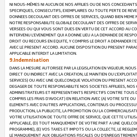
NI NOUS-MÊMES NI AUCUN DE NOS AFFILIES OU DE NOS CONCEDANT
SPECIFIQUES, CONSECUTIFS, EXEMPLAIRES OU TOUTE PERTE DE REVE
DONNEES DECOULANT DES OFFRES DE SERVICES, QUAND BIEN MEME N
NOTRE RESPONSABILITE GLOBALE DECOULANT DES OFFRES DE SERVI
VERSEES OU QUI VOUS SONT DUES EN VERTU DE CET ACCORD AU CO
INTERVENU L’EVENEMENT QUI A DONNE LIEU A LA DEMANDE DE RESP
DROIT OU RECOURS EN EQUITE, Y COMPRIS LE DROIT A DEMANDER l'
AVEC LE PRESENT ACCORD. AUCUNE DISPOSITION DU PRESENT PARAG
APPLICABLE INTERDIT LA LIMITATION.
9.Indemnisation
DANS LA MESURE AUTORISEE PAR LA LEGISLATION EN VIGUEUR, NO
DIRECT OU INDIRECT AVEC LA CREATION, LE MAINTIEN OU L’EXPLOIT
SERVICES) OU AVEC UNE QUELCONQUE VIOLATION DU PRESENT ACCO
DEGAGER DE TOUTE RESPONSABILITE NOS SOCIETES AFFILIEES, NOS 
ADMINISTRATEURS ET REPRESENTANTS RESPECTIFS CONTRE TOUS D
COMPRIS LES FRAIS D’AVOCAT) EN RELATION AVEC (A) VOTRE SITE O
ELEMENTS AVEC D’AUTRES APPLICATIONS, CONTENUS OU PROCESSUS, (
PRODUCTION, LA PUBLICITE, LA PROMOTION OU LA COMMERCIALISAT
VOTRE UTILISATION DE TOUTE OFFRE DE SERVICE, QUE CETTE UTILI
APPLICABLE, (D) TOUT MANQUEMENT DE VOTRE PART A UNE QUELCO
PROGRAMME), (E) VOS TAXES ET IMPOTS OU LA COLLECTE, LE REGLE
LE MANQUEMENT AUX OBLIGATIONS FISCALES OU D’ENREGISTREMENT 