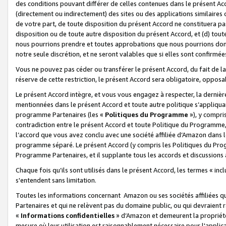
des conditions pouvant différer de celles contenues dans le présent Ac
(directement ou indirectement) des sites ou des applications similaires o
de votre part, de toute disposition du présent Accord ne constituera pa
disposition ou de toute autre disposition du présent Accord, et (d) tou
nous pourrions prendre et toutes approbations que nous pourrions donn
notre seule discrétion, et ne seront valables que si elles sont confirmée
Vous ne pouvez pas céder ou transférer le présent Accord, du fait de la 
réserve de cette restriction, le présent Accord sera obligatoire, opposab
Le présent Accord intègre, et vous vous engagez à respecter, la dernière 
mentionnées dans le présent Accord et toute autre politique s’appliqua
programme Partenaires (les «
Politiques du Programme
»), y compri
contradiction entre le présent Accord et toute Politique du Programme, 
l’accord que vous avez conclu avec une société affiliée d’Amazon dans 
programme séparé. Le présent Accord (y compris les Politiques du Progr
Programme Partenaires, et il supplante tous les accords et discussions 
Chaque fois qu’ils sont utilisés dans le présent Accord, les termes « in
s'entendent sans limitation.
Toutes les informations concernant Amazon ou ses sociétés affiliées 
Partenaires et qui ne relèvent pas du domaine public, ou qui devraient
«
Informations confidentielles
» d’Amazon et demeurent la propriété 
mesure où leur utilisation est raisonnablement nécessaire pour l'appli