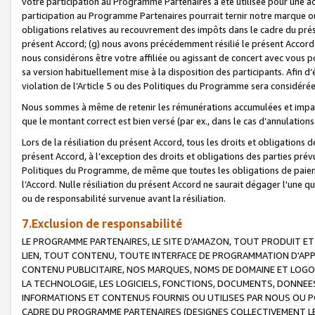
votre participation au Programme Partenaires a été utilisée pour une ac
participation au Programme Partenaires pourrait ternir notre marque ou
obligations relatives au recouvrement des impôts dans le cadre du prése
présent Accord; (g) nous avons précédemment résilié le présent Accord
nous considérons être votre affiliée ou agissant de concert avec vous 
sa version habituellement mise à la disposition des participants. Afin d’é
violation de l’Article 5 ou des Politiques du Programme sera considéré
Nous sommes à même de retenir les rémunérations accumulées et impayée
que le montant correct est bien versé (par ex., dans le cas d’annulations
Lors de la résiliation du présent Accord, tous les droits et obligations 
présent Accord, à l’exception des droits et obligations des parties prévus
Politiques du Programme, de même que toutes les obligations de paiement
l’Accord. Nulle résiliation du présent Accord ne saurait dégager l'une 
ou de responsabilité survenue avant la résiliation.
7.Exclusion de responsabilité
LE PROGRAMME PARTENAIRES, LE SITE D’AMAZON, TOUT PRODUIT ET 
LIEN, TOUT CONTENU, TOUTE INTERFACE DE PROGRAMMATION D'APP
CONTENU PUBLICITAIRE, NOS MARQUES, NOMS DE DOMAINE ET LOGOS
LA TECHNOLOGIE, LES LOGICIELS, FONCTIONS, DOCUMENTS, DONNEES
INFORMATIONS ET CONTENUS FOURNIS OU UTILISES PAR NOUS OU P
CADRE DU PROGRAMME PARTENAIRES (DESIGNES COLLECTIVEMENT LE