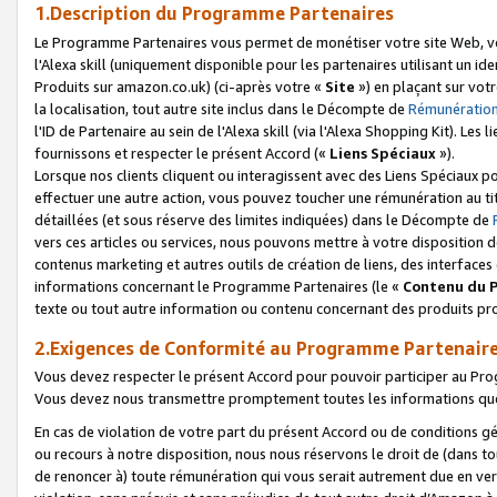
1.Description du Programme Partenaires
Le Programme Partenaires vous permet de monétiser votre site Web, vos 
l'Alexa skill (uniquement disponible pour les partenaires utilisant un 
Produits sur amazon.co.uk) (ci-après votre «
Site
») en plaçant sur votr
la localisation, tout autre site inclus dans le Décompte de
Rémunération
l'ID de Partenaire au sein de l'Alexa skill (via l'Alexa Shopping Kit). Le
fournissons et respecter le présent Accord («
Liens Spéciaux
»).
Lorsque nos clients cliquent ou interagissent avec des Liens Spéciaux p
effectuer une autre action, vous pouvez toucher une rémunération au ti
détaillées (et sous réserve des limites indiquées) dans le Décompte de
vers ces articles ou services, nous pouvons mettre à votre disposition d
contenus marketing et autres outils de création de liens, des interfaces
informations concernant le Programme Partenaires (le «
Contenu du 
texte ou tout autre information ou contenu concernant des produits prop
2.Exigences de Conformité au Programme Partenair
Vous devez respecter le présent Accord pour pouvoir participer au Pr
Vous devez nous transmettre promptement toutes les informations que
En cas de violation de votre part du présent Accord ou de conditions g
ou recours à notre disposition, nous nous réservons le droit de (dans 
de renoncer à) toute rémunération qui vous serait autrement due en ver