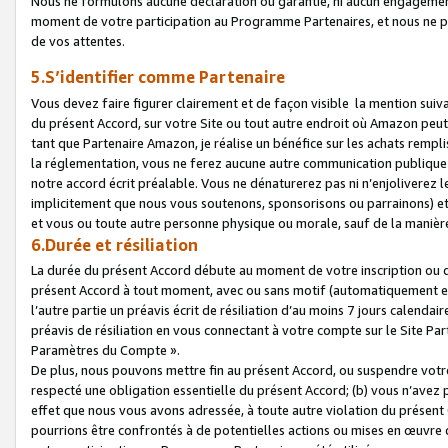
Nous ne formulons aucune déclaration ou garantie, ni aucun engagemen
moment de votre participation au Programme Partenaires, et nous ne p
de vos attentes.
5.S’identifier comme Partenaire
Vous devez faire figurer clairement et de façon visible la mention sui
du présent Accord, sur votre Site ou tout autre endroit où Amazon peut vo
tant que Partenaire Amazon, je réalise un bénéfice sur les achats remplis
la réglementation, vous ne ferez aucune autre communication publique
notre accord écrit préalable. Vous ne dénaturerez pas ni n’enjoliverez 
implicitement que nous vous soutenons, sponsorisons ou parrainons) et v
et vous ou toute autre personne physique ou morale, sauf de la manièr
6.Durée et résiliation
La durée du présent Accord débute au moment de votre inscription ou de
présent Accord à tout moment, avec ou sans motif (automatiquement et sa
l’autre partie un préavis écrit de résiliation d’au moins 7 jours calenda
préavis de résiliation en vous connectant à votre compte sur le Site Par
Paramètres du Compte ».
De plus, nous pouvons mettre fin au présent Accord, ou suspendre votre 
respecté une obligation essentielle du présent Accord; (b) vous n’avez p
effet que nous vous avons adressée, à toute autre violation du présen
pourrions être confrontés à de potentielles actions ou mises en œuvre 