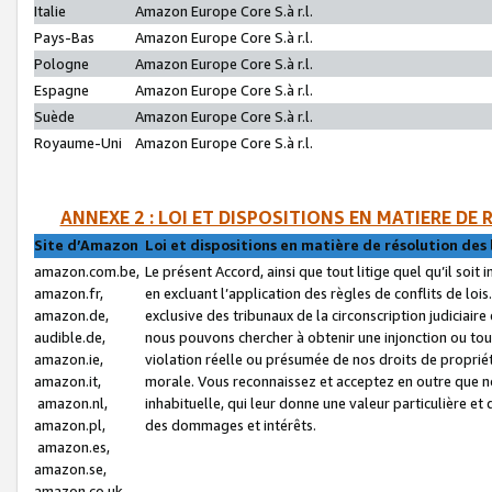
Italie
Amazon Europe Core S.à r.l.
Pays-Bas
Amazon Europe Core S.à r.l.
Pologne
Amazon Europe Core S.à r.l.
Espagne
Amazon Europe Core S.à r.l.
Suède
Amazon Europe Core S.à r.l.
Royaume-Uni
Amazon Europe Core S.à r.l.
ANNEXE 2 : LOI ET DISPOSITIONS EN MATIERE DE
Site d’Amazon
Loi et dispositions en matière de résolution des 
amazon.com.be,
Le présent Accord, ainsi que tout litige quel qu’il soi
amazon.fr,
en excluant l’application des règles de conflits de l
amazon.de,
exclusive des tribunaux de la circonscription judiciai
audible.de,
nous pouvons chercher à obtenir une injonction ou tou
amazon.ie,
violation réelle ou présumée de nos droits de proprié
amazon.it,
morale. Vous reconnaissez et acceptez en outre que n
amazon.nl,
inhabituelle, qui leur donne une valeur particulière 
amazon.pl,
des dommages et intérêts.
amazon.es,
amazon.se,
amazon.co.uk,