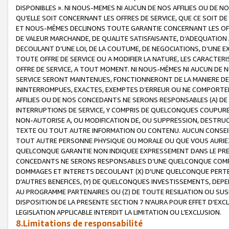
DISPONIBLES ». NI NOUS-MEMES NI AUCUN DE NOS AFFILIES OU D
QU’ELLE SOIT CONCERNANT LES OFFRES DE SERVICE, QUE CE SOIT DE
ET NOUS-MÊMES DECLINONS TOUTE GARANTIE CONCERNANT LES OFFRE
DE VALEUR MARCHANDE, DE QUALITE SATISFAISANTE, D’ADEQUATION
DECOULANT D’UNE LOI, DE LA COUTUME, DE NEGOCIATIONS, D’UNE
TOUTE OFFRE DE SERVICE OU A MODIFIER LA NATURE, LES CARACTERI
OFFRE DE SERVICE, A TOUT MOMENT. NI NOUS-MÊMES NI AUCUN DE 
SERVICE SERONT MAINTENUES, FONCTIONNERONT DE LA MANIERE DECR
ININTERROMPUES, EXACTES, EXEMPTES D’ERREUR OU NE COMPORT
AFFILIES OU DE NOS CONCEDANTS NE SERONS RESPONSABLES (A) DE
INTERRUPTIONS DE SERVICE, Y COMPRIS DE QUELCONQUES COUPURE
NON-AUTORISE A, OU MODIFICATION DE, OU SUPPRESSION, DESTRUC
TEXTE OU TOUT AUTRE INFORMATION OU CONTENU. AUCUN CONSEIL 
TOUT AUTRE PERSONNE PHYSIQUE OU MORALE OU QUE VOUS AURIEZ 
QUELCONQUE GARANTIE NON INDIQUEE EXPRESSEMENT DANS LE PRES
CONCEDANTS NE SERONS RESPONSABLES D’UNE QUELCONQUE COM
DOMMAGES ET INTERETS DECOULANT (X) D'UNE QUELCONQUE PERTE D
D'AUTRES BENEFICES, (Y) DE QUELCONQUES INVESTISSEMENTS, DEP
AU PROGRAMME PARTENAIRES OU (Z) DE TOUTE RESILIATION OU SU
DISPOSITION DE LA PRESENTE SECTION 7 N'AURA POUR EFFET D'EXC
LEGISLATION APPLICABLE INTERDIT LA LIMITATION OU L’EXCLUSION.
8.Limitations de responsabilité