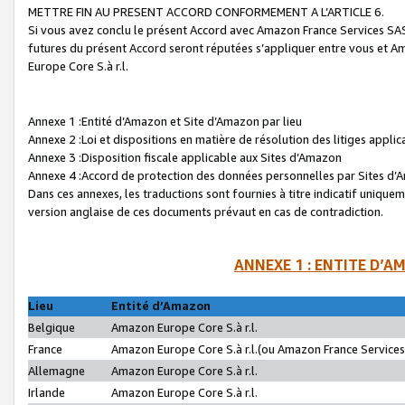
METTRE FIN AU PRESENT ACCORD CONFORMEMENT A L’ARTICLE 6.
Si vous avez conclu le présent Accord avec Amazon France Services SAS 
futures du présent Accord seront réputées s’appliquer entre vous et 
Europe Core S.à r.l.
Annexe 1 :Entité d’Amazon et Site d’Amazon par lieu
Annexe 2 :Loi et dispositions en matière de résolution des litiges appli
Annexe 3 :Disposition fiscale applicable aux Sites d’Amazon
Annexe 4 :Accord de protection des données personnelles par Sites d
Dans ces annexes, les traductions sont fournies à titre indicatif uniquem
version anglaise de ces documents prévaut en cas de contradiction.
ANNEXE 1 : ENTITE D’A
Lieu
Entité d’Amazon
Belgique
Amazon Europe Core S.à r.l.
France
Amazon Europe Core S.à r.l.(ou Amazon France Services 
Allemagne
Amazon Europe Core S.à r.l.
Irlande
Amazon Europe Core S.à r.l.