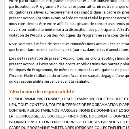
votre participation au Programme Partenaires a été utilisée pour une ac
participation au Programme Partenaires pourrait ternir notre marque ou
obligations relatives au recouvrement des impôts dans le cadre du prése
présent Accord; (g) nous avons précédemment résilié le présent Accord
nous considérons être votre affiliée ou agissant de concert avec vous 
sa version habituellement mise à la disposition des participants. Afin d’é
violation de l’Article 5 ou des Politiques du Programme sera considéré
Nous sommes à même de retenir les rémunérations accumulées et impayée
que le montant correct est bien versé (par ex., dans le cas d’annulations
Lors de la résiliation du présent Accord, tous les droits et obligations 
présent Accord, à l’exception des droits et obligations des parties prévus
Politiques du Programme, de même que toutes les obligations de paiement
l’Accord. Nulle résiliation du présent Accord ne saurait dégager l'une 
ou de responsabilité survenue avant la résiliation.
7.Exclusion de responsabilité
LE PROGRAMME PARTENAIRES, LE SITE D’AMAZON, TOUT PRODUIT ET 
LIEN, TOUT CONTENU, TOUTE INTERFACE DE PROGRAMMATION D'APP
CONTENU PUBLICITAIRE, NOS MARQUES, NOMS DE DOMAINE ET LOGOS
LA TECHNOLOGIE, LES LOGICIELS, FONCTIONS, DOCUMENTS, DONNEES
INFORMATIONS ET CONTENUS FOURNIS OU UTILISES PAR NOUS OU P
CADRE DU PROGRAMME PARTENAIRES (DESIGNES COLLECTIVEMENT LE