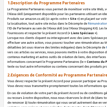
1.Description du Programme Partenaires
Le Programme Partenaires vous permet de monétiser votre site Web, vos 
l'Alexa skill (uniquement disponible pour les partenaires utilisant un 
Produits sur amazon.co.uk) (ci-après votre «
Site
») en plaçant sur votr
la localisation, tout autre site inclus dans le Décompte de
Rémunération
l'ID de Partenaire au sein de l'Alexa skill (via l'Alexa Shopping Kit). Le
fournissons et respecter le présent Accord («
Liens Spéciaux
»).
Lorsque nos clients cliquent ou interagissent avec des Liens Spéciaux p
effectuer une autre action, vous pouvez toucher une rémunération au ti
détaillées (et sous réserve des limites indiquées) dans le Décompte de
vers ces articles ou services, nous pouvons mettre à votre disposition d
contenus marketing et autres outils de création de liens, des interfaces
informations concernant le Programme Partenaires (le «
Contenu du 
texte ou tout autre information ou contenu concernant des produits prop
2.Exigences de Conformité au Programme Partenair
Vous devez respecter le présent Accord pour pouvoir participer au Pr
Vous devez nous transmettre promptement toutes les informations que
En cas de violation de votre part du présent Accord ou de conditions g
ou recours à notre disposition, nous nous réservons le droit de (dans 
de renoncer à) toute rémunération qui vous serait autrement due en ver