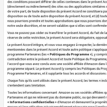
des conditions pouvant différer de celles contenues dans le présent Ac
(directement ou indirectement) des sites ou des applications similaires o
de votre part, de toute disposition du présent Accord ne constituera pa
disposition ou de toute autre disposition du présent Accord, et (d) tou
nous pourrions prendre et toutes approbations que nous pourrions donn
notre seule discrétion, et ne seront valables que si elles sont confirmée
Vous ne pouvez pas céder ou transférer le présent Accord, du fait de la 
réserve de cette restriction, le présent Accord sera obligatoire, opposab
Le présent Accord intègre, et vous vous engagez à respecter, la dernière 
mentionnées dans le présent Accord et toute autre politique s’appliqua
programme Partenaires (les «
Politiques du Programme
»), y compri
contradiction entre le présent Accord et toute Politique du Programme, 
l’accord que vous avez conclu avec une société affiliée d’Amazon dans 
programme séparé. Le présent Accord (y compris les Politiques du Progr
Programme Partenaires, et il supplante tous les accords et discussions 
Chaque fois qu’ils sont utilisés dans le présent Accord, les termes « in
s'entendent sans limitation.
Toutes les informations concernant Amazon ou ses sociétés affiliées 
Partenaires et qui ne relèvent pas du domaine public, ou qui devraient
«
Informations confidentielles
» d’Amazon et demeurent la propriété 
mesure où leur utilisation est raisonnablement nécessaire pour l'appli