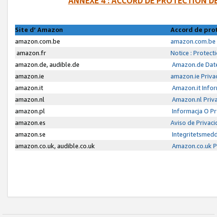
ANNEXE 4 : ACCORD DE PROTECTION 
Site d’ Amazon
Accord de pro
amazon.com.be
amazon.com.be 
amazon.fr
Notice : Protect
amazon.de, audible.de
Amazon.de Date
amazon.ie
amazon.ie Priva
amazon.it
Amazon.it Infor
amazon.nl
Amazon.nl Priva
amazon.pl
Informacja O P
amazon.es
Aviso de Privac
amazon.se
Integritetsmed
amazon.co.uk, audible.co.uk
Amazon.co.uk Pr