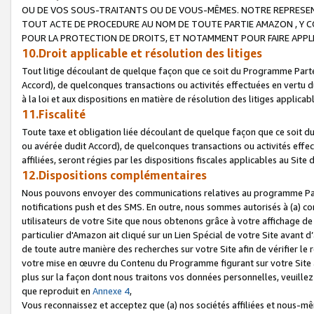
OU DE VOS SOUS-TRAITANTS OU DE VOUS-MÊMES. NOTRE REPRES
TOUT ACTE DE PROCEDURE AU NOM DE TOUTE PARTIE AMAZON , Y CO
POUR LA PROTECTION DE DROITS, ET NOTAMMENT POUR FAIRE APPL
10.Droit applicable et résolution des litiges
Tout litige découlant de quelque façon que ce soit du Programme Parte
Accord), de quelconques transactions ou activités effectuées en vertu d
à la loi et aux dispositions en matière de résolution des litiges applic
11.Fiscalité
Toute taxe et obligation liée découlant de quelque façon que ce soit 
ou avérée dudit Accord), de quelconques transactions ou activités effe
affiliées, seront régies par les dispositions fiscales applicables au Si
12.Dispositions complémentaires
Nous pouvons envoyer des communications relatives au programme Parten
notifications push et des SMS. En outre, nous sommes autorisés à (a) cont
utilisateurs de votre Site que nous obtenons grâce à votre affichage de
particulier d'Amazon ait cliqué sur un Lien Spécial de votre Site avant d
de toute autre manière des recherches sur votre Site afin de vérifier le re
votre mise en œuvre du Contenu du Programme figurant sur votre Site à
plus sur la façon dont nous traitons vos données personnelles, veuille
que reproduit en
Annexe 4
,
Vous reconnaissez et acceptez que (a) nos sociétés affiliées et nous-m