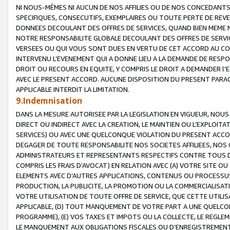
NI NOUS-MÊMES NI AUCUN DE NOS AFFILIES OU DE NOS CONCEDANT
SPECIFIQUES, CONSECUTIFS, EXEMPLAIRES OU TOUTE PERTE DE REVE
DONNEES DECOULANT DES OFFRES DE SERVICES, QUAND BIEN MEME N
NOTRE RESPONSABILITE GLOBALE DECOULANT DES OFFRES DE SERVI
VERSEES OU QUI VOUS SONT DUES EN VERTU DE CET ACCORD AU CO
INTERVENU L’EVENEMENT QUI A DONNE LIEU A LA DEMANDE DE RESP
DROIT OU RECOURS EN EQUITE, Y COMPRIS LE DROIT A DEMANDER l'
AVEC LE PRESENT ACCORD. AUCUNE DISPOSITION DU PRESENT PARAG
APPLICABLE INTERDIT LA LIMITATION.
9.Indemnisation
DANS LA MESURE AUTORISEE PAR LA LEGISLATION EN VIGUEUR, NO
DIRECT OU INDIRECT AVEC LA CREATION, LE MAINTIEN OU L’EXPLOIT
SERVICES) OU AVEC UNE QUELCONQUE VIOLATION DU PRESENT ACCO
DEGAGER DE TOUTE RESPONSABILITE NOS SOCIETES AFFILIEES, NOS 
ADMINISTRATEURS ET REPRESENTANTS RESPECTIFS CONTRE TOUS D
COMPRIS LES FRAIS D’AVOCAT) EN RELATION AVEC (A) VOTRE SITE O
ELEMENTS AVEC D’AUTRES APPLICATIONS, CONTENUS OU PROCESSUS, (
PRODUCTION, LA PUBLICITE, LA PROMOTION OU LA COMMERCIALISAT
VOTRE UTILISATION DE TOUTE OFFRE DE SERVICE, QUE CETTE UTILI
APPLICABLE, (D) TOUT MANQUEMENT DE VOTRE PART A UNE QUELCO
PROGRAMME), (E) VOS TAXES ET IMPOTS OU LA COLLECTE, LE REGLE
LE MANQUEMENT AUX OBLIGATIONS FISCALES OU D’ENREGISTREMENT 