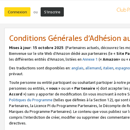
Connexion
S’inscrire
ou
Conditions Générales d’Adhésion 
Mises à jour
:
15 octobre 2025
(Partenaires actuels, découvrez les m
Bienvenue sur le site Web d’Amazon dédié aux partenaires (le «
Site P
les différentes entités d’Amazon, listées en
Annexe 1
(«
Amazon
» ou «
Des traductions sont disponibles en:
anglais
,
allemand
,
italien
,
espagno
prévaut.
Toute personne ou entité participant ou souhaitant participer à notre 
personnes ou entités, «
vous
» ou un «
Partenaire
») doit accepter le
Accord
») sans y apporter de modification. En vous inscrivant à notre Si
Politiques du Programme
(telles que définies à la Section 12), qui so
Partenaires, la Licence PI du Programme Partenaires, le Décompte de 
Marques du Programme Partenaires). Le contenu que vous publiez sur l
compris l'interdiction de créer, modifier ou supprimer des commentaires
directives.