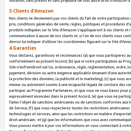
violation, sans préavis et sans préjudice de tout autre droit d’Amazo
3.Clients d’Amazon
Nos clients ne deviennent pas vos clients du fait de votre participati
prix, conditions générales de vente, règles, politiques et procédures d’u
produits indiquées sur le Site d’Amazon s’appliqueront à ces clients et
communication à aucun de nos clients et, si l’un de nos clients vous co
devrez lui indiquer d’utiliser les coordonnées figurant sur le Site d’Ama
4.Garanties
Vous déclarez, garantissez et reconnaissez (a) que vous participerez a
conformément au présent Accord, (b) que ni votre participation au Prog
Site n’enfreindront nul loi, ordonnance, règle, réglementation, ordre, li
jugement, décision ou autre exigence applicable émanant d’une autori
la protection des données, la publicité et le marketing), (c) que vous 
mineur ou autrement soumis à une incapacité légale de conclure des con
participer au Programme Partenaires, et que vous ne vous basez pour pr
expressément énoncées dans le présent Accord, (e) que vous ne particip
faites l’objet de sanctions américaines ou de sanctions conformes aux 
de Service; (f) que vous respecterez toutes les restrictions américaines
technologies et services, ainsi que les restrictions en matière d’exporta
droit américain; et (g) que les informations que vous avez communiqué
Vous pouvez mettre à jour vos informations en vous connectant à votre