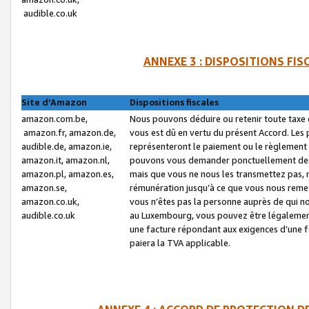
audible.co.uk
ANNEXE 3 : DISPOSITIONS FI
Site d’Amazon
Dispositions fiscales
amazon.com.be,
Nous pouvons déduire ou retenir toute taxe 
amazon.fr, amazon.de,
vous est dû en vertu du présent Accord. Les 
audible.de, amazon.ie,
représenteront le paiement ou le règlement 
amazon.it, amazon.nl,
pouvons vous demander ponctuellement des r
amazon.pl, amazon.es,
mais que vous ne nous les transmettez pas, n
amazon.se,
rémunération jusqu’à ce que vous nous reme
amazon.co.uk,
vous n’êtes pas la personne auprès de qui no
audible.co.uk
au Luxembourg, vous pouvez être légalement 
une facture répondant aux exigences d’une 
paiera la TVA applicable.