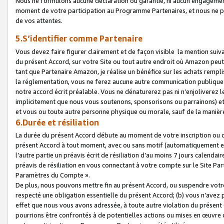
Nous ne formulons aucune déclaration ou garantie, ni aucun engagemen
moment de votre participation au Programme Partenaires, et nous ne p
de vos attentes.
5.S’identifier comme Partenaire
Vous devez faire figurer clairement et de façon visible la mention sui
du présent Accord, sur votre Site ou tout autre endroit où Amazon peut vo
tant que Partenaire Amazon, je réalise un bénéfice sur les achats remplis
la réglementation, vous ne ferez aucune autre communication publique
notre accord écrit préalable. Vous ne dénaturerez pas ni n’enjoliverez 
implicitement que nous vous soutenons, sponsorisons ou parrainons) et v
et vous ou toute autre personne physique ou morale, sauf de la manièr
6.Durée et résiliation
La durée du présent Accord débute au moment de votre inscription ou de
présent Accord à tout moment, avec ou sans motif (automatiquement et sa
l’autre partie un préavis écrit de résiliation d’au moins 7 jours calenda
préavis de résiliation en vous connectant à votre compte sur le Site Par
Paramètres du Compte ».
De plus, nous pouvons mettre fin au présent Accord, ou suspendre votre 
respecté une obligation essentielle du présent Accord; (b) vous n’avez p
effet que nous vous avons adressée, à toute autre violation du présen
pourrions être confrontés à de potentielles actions ou mises en œuvre 