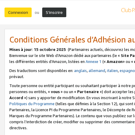
Connexion
S’inscrire
ou
Conditions Générales d’Adhésion 
Mises à jour
:
15 octobre 2025
(Partenaires actuels, découvrez les m
Bienvenue sur le site Web d’Amazon dédié aux partenaires (le «
Site P
les différentes entités d’Amazon, listées en
Annexe 1
(«
Amazon
» ou «
Des traductions sont disponibles en:
anglais
,
allemand
,
italien
,
espagno
prévaut.
Toute personne ou entité participant ou souhaitant participer à notre 
personnes ou entités, «
vous
» ou un «
Partenaire
») doit accepter le
Accord
») sans y apporter de modification. En vous inscrivant à notre Si
Politiques du Programme
(telles que définies à la Section 12), qui so
Partenaires, la Licence PI du Programme Partenaires, le Décompte de 
Marques du Programme Partenaires). Le contenu que vous publiez sur l
compris l'interdiction de créer, modifier ou supprimer des commentaires
directives.