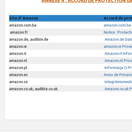
ANNEXE 4 : ACCORD DE PROTECTION 
Site d’ Amazon
Accord de pro
amazon.com.be
amazon.com.be 
amazon.fr
Notice : Protect
amazon.de, audible.de
Amazon.de Date
amazon.ie
amazon.ie Priva
amazon.it
Amazon.it Infor
amazon.nl
Amazon.nl Priva
amazon.pl
Informacja O P
amazon.es
Aviso de Privac
amazon.se
Integritetsmed
amazon.co.uk, audible.co.uk
Amazon.co.uk Pr