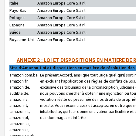
Italie
Amazon Europe Core S.à r.l.
Pays-Bas
Amazon Europe Core S.à r.l.
Pologne
Amazon Europe Core S.à r.l.
Espagne
Amazon Europe Core S.à r.l.
Suède
Amazon Europe Core S.à r.l.
Royaume-Uni
Amazon Europe Core S.à r.l.
ANNEXE 2 : LOI ET DISPOSITIONS EN MATIERE DE
Site d’Amazon
Loi et dispositions en matière de résolution des 
amazon.com.be,
Le présent Accord, ainsi que tout litige quel qu’il soi
amazon.fr,
en excluant l’application des règles de conflits de l
amazon.de,
exclusive des tribunaux de la circonscription judiciai
audible.de,
nous pouvons chercher à obtenir une injonction ou tou
amazon.ie,
violation réelle ou présumée de nos droits de proprié
amazon.it,
morale. Vous reconnaissez et acceptez en outre que n
amazon.nl,
inhabituelle, qui leur donne une valeur particulière 
amazon.pl,
des dommages et intérêts.
amazon.es,
amazon.se,
amazon.co.uk,