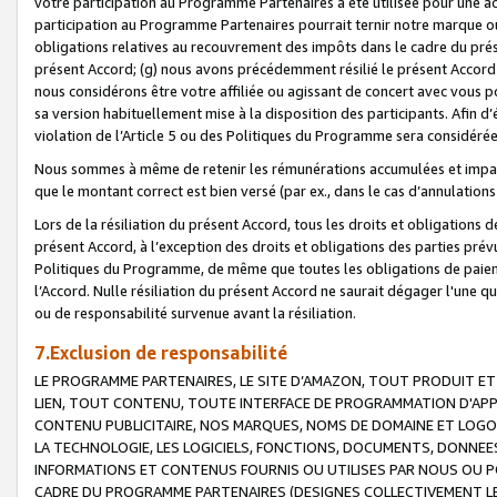
votre participation au Programme Partenaires a été utilisée pour une ac
participation au Programme Partenaires pourrait ternir notre marque ou
obligations relatives au recouvrement des impôts dans le cadre du prése
présent Accord; (g) nous avons précédemment résilié le présent Accord
nous considérons être votre affiliée ou agissant de concert avec vous 
sa version habituellement mise à la disposition des participants. Afin d’é
violation de l’Article 5 ou des Politiques du Programme sera considéré
Nous sommes à même de retenir les rémunérations accumulées et impayée
que le montant correct est bien versé (par ex., dans le cas d’annulations
Lors de la résiliation du présent Accord, tous les droits et obligations 
présent Accord, à l’exception des droits et obligations des parties prévus
Politiques du Programme, de même que toutes les obligations de paiement
l’Accord. Nulle résiliation du présent Accord ne saurait dégager l'une 
ou de responsabilité survenue avant la résiliation.
7.Exclusion de responsabilité
LE PROGRAMME PARTENAIRES, LE SITE D’AMAZON, TOUT PRODUIT ET 
LIEN, TOUT CONTENU, TOUTE INTERFACE DE PROGRAMMATION D'APP
CONTENU PUBLICITAIRE, NOS MARQUES, NOMS DE DOMAINE ET LOGOS
LA TECHNOLOGIE, LES LOGICIELS, FONCTIONS, DOCUMENTS, DONNEES
INFORMATIONS ET CONTENUS FOURNIS OU UTILISES PAR NOUS OU P
CADRE DU PROGRAMME PARTENAIRES (DESIGNES COLLECTIVEMENT LE