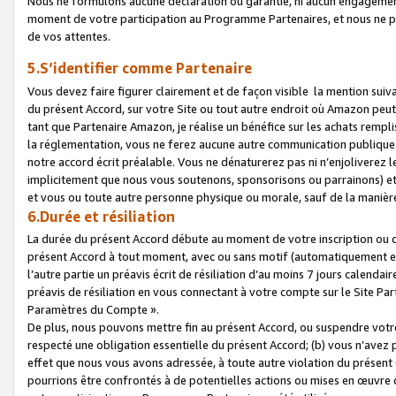
Nous ne formulons aucune déclaration ou garantie, ni aucun engagemen
moment de votre participation au Programme Partenaires, et nous ne p
de vos attentes.
5.S’identifier comme Partenaire
Vous devez faire figurer clairement et de façon visible la mention sui
du présent Accord, sur votre Site ou tout autre endroit où Amazon peut vo
tant que Partenaire Amazon, je réalise un bénéfice sur les achats remplis
la réglementation, vous ne ferez aucune autre communication publique
notre accord écrit préalable. Vous ne dénaturerez pas ni n’enjoliverez 
implicitement que nous vous soutenons, sponsorisons ou parrainons) et v
et vous ou toute autre personne physique ou morale, sauf de la manièr
6.Durée et résiliation
La durée du présent Accord débute au moment de votre inscription ou de
présent Accord à tout moment, avec ou sans motif (automatiquement et sa
l’autre partie un préavis écrit de résiliation d’au moins 7 jours calenda
préavis de résiliation en vous connectant à votre compte sur le Site Par
Paramètres du Compte ».
De plus, nous pouvons mettre fin au présent Accord, ou suspendre votre 
respecté une obligation essentielle du présent Accord; (b) vous n’avez p
effet que nous vous avons adressée, à toute autre violation du présen
pourrions être confrontés à de potentielles actions ou mises en œuvre 