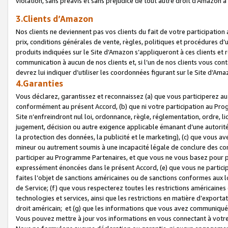
violation, sans préavis et sans préjudice de tout autre droit d’Amazo
3.Clients d’Amazon
Nos clients ne deviennent pas vos clients du fait de votre participati
prix, conditions générales de vente, règles, politiques et procédures d’u
produits indiquées sur le Site d’Amazon s’appliqueront à ces clients et
communication à aucun de nos clients et, si l’un de nos clients vous co
devrez lui indiquer d’utiliser les coordonnées figurant sur le Site d’Ama
4.Garanties
Vous déclarez, garantissez et reconnaissez (a) que vous participerez a
conformément au présent Accord, (b) que ni votre participation au Prog
Site n’enfreindront nul loi, ordonnance, règle, réglementation, ordre, li
jugement, décision ou autre exigence applicable émanant d’une autori
la protection des données, la publicité et le marketing), (c) que vous 
mineur ou autrement soumis à une incapacité légale de conclure des con
participer au Programme Partenaires, et que vous ne vous basez pour pr
expressément énoncées dans le présent Accord, (e) que vous ne particip
faites l’objet de sanctions américaines ou de sanctions conformes aux 
de Service; (f) que vous respecterez toutes les restrictions américaines
technologies et services, ainsi que les restrictions en matière d’exporta
droit américain; et (g) que les informations que vous avez communiqué
Vous pouvez mettre à jour vos informations en vous connectant à votre