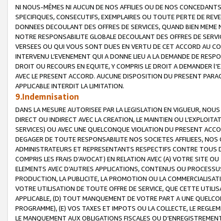
NI NOUS-MÊMES NI AUCUN DE NOS AFFILIES OU DE NOS CONCEDANT
SPECIFIQUES, CONSECUTIFS, EXEMPLAIRES OU TOUTE PERTE DE REVE
DONNEES DECOULANT DES OFFRES DE SERVICES, QUAND BIEN MEME N
NOTRE RESPONSABILITE GLOBALE DECOULANT DES OFFRES DE SERVI
VERSEES OU QUI VOUS SONT DUES EN VERTU DE CET ACCORD AU CO
INTERVENU L’EVENEMENT QUI A DONNE LIEU A LA DEMANDE DE RESP
DROIT OU RECOURS EN EQUITE, Y COMPRIS LE DROIT A DEMANDER l'
AVEC LE PRESENT ACCORD. AUCUNE DISPOSITION DU PRESENT PARAG
APPLICABLE INTERDIT LA LIMITATION.
9.Indemnisation
DANS LA MESURE AUTORISEE PAR LA LEGISLATION EN VIGUEUR, NO
DIRECT OU INDIRECT AVEC LA CREATION, LE MAINTIEN OU L’EXPLOIT
SERVICES) OU AVEC UNE QUELCONQUE VIOLATION DU PRESENT ACCO
DEGAGER DE TOUTE RESPONSABILITE NOS SOCIETES AFFILIEES, NOS 
ADMINISTRATEURS ET REPRESENTANTS RESPECTIFS CONTRE TOUS D
COMPRIS LES FRAIS D’AVOCAT) EN RELATION AVEC (A) VOTRE SITE O
ELEMENTS AVEC D’AUTRES APPLICATIONS, CONTENUS OU PROCESSUS, (
PRODUCTION, LA PUBLICITE, LA PROMOTION OU LA COMMERCIALISAT
VOTRE UTILISATION DE TOUTE OFFRE DE SERVICE, QUE CETTE UTILI
APPLICABLE, (D) TOUT MANQUEMENT DE VOTRE PART A UNE QUELCO
PROGRAMME), (E) VOS TAXES ET IMPOTS OU LA COLLECTE, LE REGLE
LE MANQUEMENT AUX OBLIGATIONS FISCALES OU D’ENREGISTREMENT 