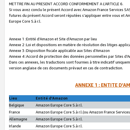
METTRE FIN AU PRESENT ACCORD CONFORMEMENT A L’ARTICLE 6.
Si vous avez conclu le présent Accord avec Amazon France Services SAS 
futures du présent Accord seront réputées s’appliquer entre vous et 
Europe Core S.à r.l.
Annexe 1 :Entité d’Amazon et Site d’Amazon par lieu
Annexe 2 :Loi et dispositions en matière de résolution des litiges appli
Annexe 3 :Disposition fiscale applicable aux Sites d’Amazon
Annexe 4 :Accord de protection des données personnelles par Sites d
Dans ces annexes, les traductions sont fournies à titre indicatif uniquem
version anglaise de ces documents prévaut en cas de contradiction.
ANNEXE 1 : ENTITE D’A
Lieu
Entité d’Amazon
Belgique
Amazon Europe Core S.à r.l.
France
Amazon Europe Core S.à r.l.(ou Amazon France Services 
Allemagne
Amazon Europe Core S.à r.l.
Irlande
Amazon Europe Core S.à r.l.