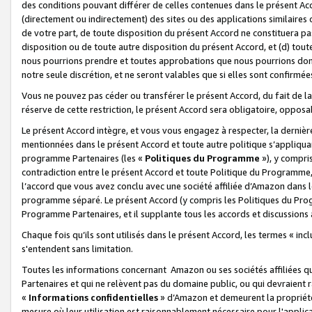
des conditions pouvant différer de celles contenues dans le présent Ac
(directement ou indirectement) des sites ou des applications similaires o
de votre part, de toute disposition du présent Accord ne constituera pa
disposition ou de toute autre disposition du présent Accord, et (d) tou
nous pourrions prendre et toutes approbations que nous pourrions donn
notre seule discrétion, et ne seront valables que si elles sont confirmée
Vous ne pouvez pas céder ou transférer le présent Accord, du fait de la 
réserve de cette restriction, le présent Accord sera obligatoire, opposab
Le présent Accord intègre, et vous vous engagez à respecter, la dernière 
mentionnées dans le présent Accord et toute autre politique s’appliqua
programme Partenaires (les «
Politiques du Programme
»), y compri
contradiction entre le présent Accord et toute Politique du Programme, 
l’accord que vous avez conclu avec une société affiliée d’Amazon dans 
programme séparé. Le présent Accord (y compris les Politiques du Progr
Programme Partenaires, et il supplante tous les accords et discussions 
Chaque fois qu’ils sont utilisés dans le présent Accord, les termes « in
s'entendent sans limitation.
Toutes les informations concernant Amazon ou ses sociétés affiliées 
Partenaires et qui ne relèvent pas du domaine public, ou qui devraient
«
Informations confidentielles
» d’Amazon et demeurent la propriété 
mesure où leur utilisation est raisonnablement nécessaire pour l'appli