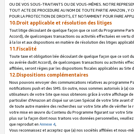
OU DE VOS SOUS-TRAITANTS OU DE VOUS-MÊMES. NOTRE REPRES
TOUT ACTE DE PROCEDURE AU NOM DE TOUTE PARTIE AMAZON , Y CO
POUR LA PROTECTION DE DROITS, ET NOTAMMENT POUR FAIRE APPL
10.Droit applicable et résolution des litiges
Tout litige découlant de quelque façon que ce soit du Programme Parte
Accord), de quelconques transactions ou activités effectuées en vertu d
à la loi et aux dispositions en matière de résolution des litiges applic
11.Fiscalité
Toute taxe et obligation liée découlant de quelque façon que ce soit 
ou avérée dudit Accord), de quelconques transactions ou activités effe
affiliées, seront régies par les dispositions fiscales applicables au Si
12.Dispositions complémentaires
Nous pouvons envoyer des communications relatives au programme Parten
notifications push et des SMS. En outre, nous sommes autorisés à (a) cont
utilisateurs de votre Site que nous obtenons grâce à votre affichage de
particulier d'Amazon ait cliqué sur un Lien Spécial de votre Site avant d
de toute autre manière des recherches sur votre Site afin de vérifier le re
votre mise en œuvre du Contenu du Programme figurant sur votre Site à
plus sur la façon dont nous traitons vos données personnelles, veuille
que reproduit en
Annexe 4
,
Vous reconnaissez et acceptez que (a) nos sociétés affiliées et nous-m