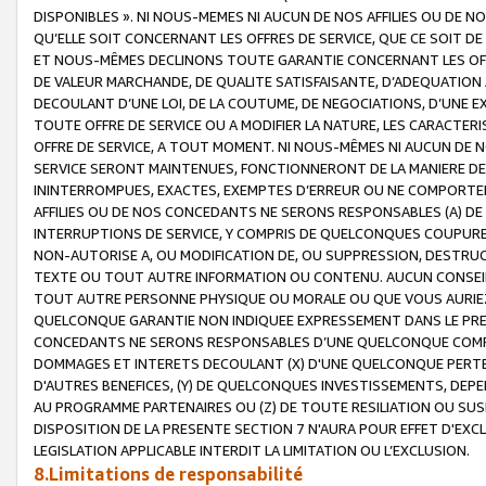
DISPONIBLES ». NI NOUS-MEMES NI AUCUN DE NOS AFFILIES OU D
QU’ELLE SOIT CONCERNANT LES OFFRES DE SERVICE, QUE CE SOIT DE
ET NOUS-MÊMES DECLINONS TOUTE GARANTIE CONCERNANT LES OFFRE
DE VALEUR MARCHANDE, DE QUALITE SATISFAISANTE, D’ADEQUATION
DECOULANT D’UNE LOI, DE LA COUTUME, DE NEGOCIATIONS, D’UNE
TOUTE OFFRE DE SERVICE OU A MODIFIER LA NATURE, LES CARACTERI
OFFRE DE SERVICE, A TOUT MOMENT. NI NOUS-MÊMES NI AUCUN DE 
SERVICE SERONT MAINTENUES, FONCTIONNERONT DE LA MANIERE DECR
ININTERROMPUES, EXACTES, EXEMPTES D’ERREUR OU NE COMPORT
AFFILIES OU DE NOS CONCEDANTS NE SERONS RESPONSABLES (A) DE
INTERRUPTIONS DE SERVICE, Y COMPRIS DE QUELCONQUES COUPURE
NON-AUTORISE A, OU MODIFICATION DE, OU SUPPRESSION, DESTRUC
TEXTE OU TOUT AUTRE INFORMATION OU CONTENU. AUCUN CONSEIL 
TOUT AUTRE PERSONNE PHYSIQUE OU MORALE OU QUE VOUS AURIEZ 
QUELCONQUE GARANTIE NON INDIQUEE EXPRESSEMENT DANS LE PRES
CONCEDANTS NE SERONS RESPONSABLES D’UNE QUELCONQUE COM
DOMMAGES ET INTERETS DECOULANT (X) D'UNE QUELCONQUE PERTE D
D'AUTRES BENEFICES, (Y) DE QUELCONQUES INVESTISSEMENTS, DEP
AU PROGRAMME PARTENAIRES OU (Z) DE TOUTE RESILIATION OU SU
DISPOSITION DE LA PRESENTE SECTION 7 N'AURA POUR EFFET D'EXC
LEGISLATION APPLICABLE INTERDIT LA LIMITATION OU L’EXCLUSION.
8.Limitations de responsabilité