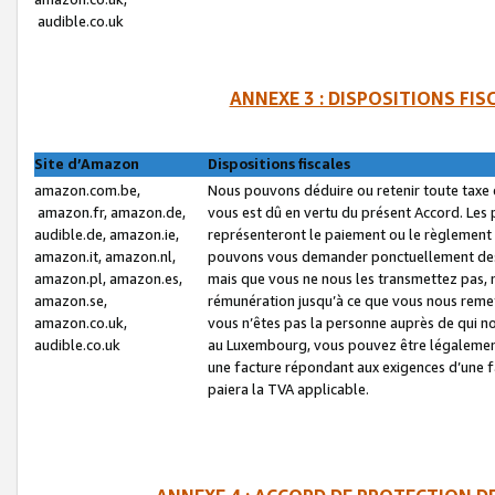
audible.co.uk
ANNEXE 3 : DISPOSITIONS FI
Site d’Amazon
Dispositions fiscales
amazon.com.be,
Nous pouvons déduire ou retenir toute taxe 
amazon.fr, amazon.de,
vous est dû en vertu du présent Accord. Les 
audible.de, amazon.ie,
représenteront le paiement ou le règlement 
amazon.it, amazon.nl,
pouvons vous demander ponctuellement des r
amazon.pl, amazon.es,
mais que vous ne nous les transmettez pas, n
amazon.se,
rémunération jusqu’à ce que vous nous reme
amazon.co.uk,
vous n’êtes pas la personne auprès de qui no
audible.co.uk
au Luxembourg, vous pouvez être légalement 
une facture répondant aux exigences d’une 
paiera la TVA applicable.