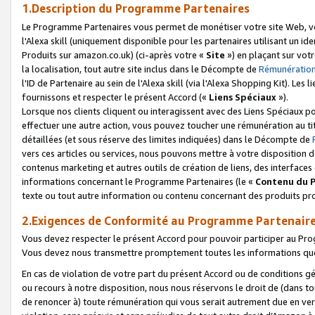
1.Description du Programme Partenaires
Le Programme Partenaires vous permet de monétiser votre site Web, vos 
l'Alexa skill (uniquement disponible pour les partenaires utilisant un 
Produits sur amazon.co.uk) (ci-après votre «
Site
») en plaçant sur votr
la localisation, tout autre site inclus dans le Décompte de
Rémunération
l'ID de Partenaire au sein de l'Alexa skill (via l'Alexa Shopping Kit). Le
fournissons et respecter le présent Accord («
Liens Spéciaux
»).
Lorsque nos clients cliquent ou interagissent avec des Liens Spéciaux p
effectuer une autre action, vous pouvez toucher une rémunération au ti
détaillées (et sous réserve des limites indiquées) dans le Décompte de
vers ces articles ou services, nous pouvons mettre à votre disposition d
contenus marketing et autres outils de création de liens, des interfaces
informations concernant le Programme Partenaires (le «
Contenu du 
texte ou tout autre information ou contenu concernant des produits prop
2.Exigences de Conformité au Programme Partenair
Vous devez respecter le présent Accord pour pouvoir participer au Pr
Vous devez nous transmettre promptement toutes les informations que
En cas de violation de votre part du présent Accord ou de conditions g
ou recours à notre disposition, nous nous réservons le droit de (dans 
de renoncer à) toute rémunération qui vous serait autrement due en ver