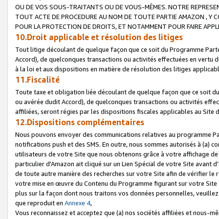
OU DE VOS SOUS-TRAITANTS OU DE VOUS-MÊMES. NOTRE REPRES
TOUT ACTE DE PROCEDURE AU NOM DE TOUTE PARTIE AMAZON , Y CO
POUR LA PROTECTION DE DROITS, ET NOTAMMENT POUR FAIRE APPL
10.Droit applicable et résolution des litiges
Tout litige découlant de quelque façon que ce soit du Programme Parte
Accord), de quelconques transactions ou activités effectuées en vertu d
à la loi et aux dispositions en matière de résolution des litiges applic
11.Fiscalité
Toute taxe et obligation liée découlant de quelque façon que ce soit 
ou avérée dudit Accord), de quelconques transactions ou activités effe
affiliées, seront régies par les dispositions fiscales applicables au Si
12.Dispositions complémentaires
Nous pouvons envoyer des communications relatives au programme Parten
notifications push et des SMS. En outre, nous sommes autorisés à (a) cont
utilisateurs de votre Site que nous obtenons grâce à votre affichage de
particulier d'Amazon ait cliqué sur un Lien Spécial de votre Site avant d
de toute autre manière des recherches sur votre Site afin de vérifier le re
votre mise en œuvre du Contenu du Programme figurant sur votre Site à
plus sur la façon dont nous traitons vos données personnelles, veuille
que reproduit en
Annexe 4
,
Vous reconnaissez et acceptez que (a) nos sociétés affiliées et nous-m