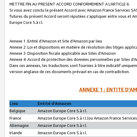
METTRE FIN AU PRESENT ACCORD CONFORMEMENT A L’ARTICLE 6.
Si vous avez conclu le présent Accord avec Amazon France Services SAS 
futures du présent Accord seront réputées s’appliquer entre vous et 
Europe Core S.à r.l.
Annexe 1 :Entité d’Amazon et Site d’Amazon par lieu
Annexe 2 :Loi et dispositions en matière de résolution des litiges appli
Annexe 3 :Disposition fiscale applicable aux Sites d’Amazon
Annexe 4 :Accord de protection des données personnelles par Sites d
Dans ces annexes, les traductions sont fournies à titre indicatif uniquem
version anglaise de ces documents prévaut en cas de contradiction.
ANNEXE 1 : ENTITE D’A
Lieu
Entité d’Amazon
Belgique
Amazon Europe Core S.à r.l.
France
Amazon Europe Core S.à r.l.(ou Amazon France Services 
Allemagne
Amazon Europe Core S.à r.l.
Irlande
Amazon Europe Core S.à r.l.