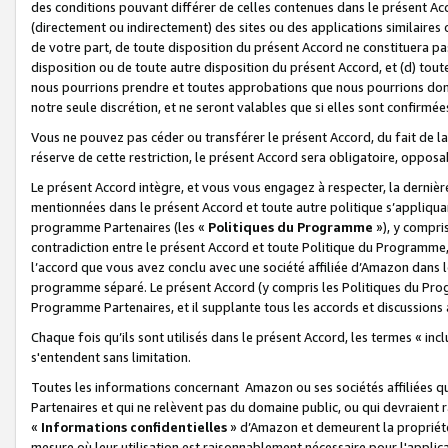
des conditions pouvant différer de celles contenues dans le présent Ac
(directement ou indirectement) des sites ou des applications similaires o
de votre part, de toute disposition du présent Accord ne constituera pa
disposition ou de toute autre disposition du présent Accord, et (d) tou
nous pourrions prendre et toutes approbations que nous pourrions donn
notre seule discrétion, et ne seront valables que si elles sont confirmée
Vous ne pouvez pas céder ou transférer le présent Accord, du fait de la 
réserve de cette restriction, le présent Accord sera obligatoire, opposab
Le présent Accord intègre, et vous vous engagez à respecter, la dernière 
mentionnées dans le présent Accord et toute autre politique s’appliqua
programme Partenaires (les «
Politiques du Programme
»), y compri
contradiction entre le présent Accord et toute Politique du Programme, 
l’accord que vous avez conclu avec une société affiliée d’Amazon dans 
programme séparé. Le présent Accord (y compris les Politiques du Progr
Programme Partenaires, et il supplante tous les accords et discussions 
Chaque fois qu’ils sont utilisés dans le présent Accord, les termes « in
s'entendent sans limitation.
Toutes les informations concernant Amazon ou ses sociétés affiliées 
Partenaires et qui ne relèvent pas du domaine public, ou qui devraient
«
Informations confidentielles
» d’Amazon et demeurent la propriété 
mesure où leur utilisation est raisonnablement nécessaire pour l'appli