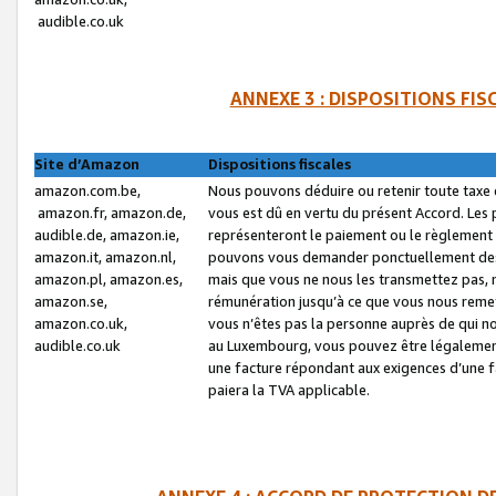
audible.co.uk
ANNEXE 3 : DISPOSITIONS FI
Site d’Amazon
Dispositions fiscales
amazon.com.be,
Nous pouvons déduire ou retenir toute taxe 
amazon.fr, amazon.de,
vous est dû en vertu du présent Accord. Les 
audible.de, amazon.ie,
représenteront le paiement ou le règlement 
amazon.it, amazon.nl,
pouvons vous demander ponctuellement des r
amazon.pl, amazon.es,
mais que vous ne nous les transmettez pas, n
amazon.se,
rémunération jusqu’à ce que vous nous reme
amazon.co.uk,
vous n’êtes pas la personne auprès de qui no
audible.co.uk
au Luxembourg, vous pouvez être légalement 
une facture répondant aux exigences d’une 
paiera la TVA applicable.