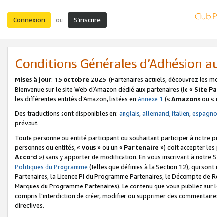
Connexion
S’inscrire
ou
Conditions Générales d’Adhésion 
Mises à jour
:
15 octobre 2025
(Partenaires actuels, découvrez les m
Bienvenue sur le site Web d’Amazon dédié aux partenaires (le «
Site P
les différentes entités d’Amazon, listées en
Annexe 1
(«
Amazon
» ou «
Des traductions sont disponibles en:
anglais
,
allemand
,
italien
,
espagno
prévaut.
Toute personne ou entité participant ou souhaitant participer à notre 
personnes ou entités, «
vous
» ou un «
Partenaire
») doit accepter le
Accord
») sans y apporter de modification. En vous inscrivant à notre Si
Politiques du Programme
(telles que définies à la Section 12), qui so
Partenaires, la Licence PI du Programme Partenaires, le Décompte de 
Marques du Programme Partenaires). Le contenu que vous publiez sur l
compris l'interdiction de créer, modifier ou supprimer des commentaires
directives.