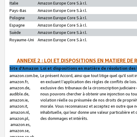
Italie
Amazon Europe Core S.à r.l.
Pays-Bas
Amazon Europe Core S.à r.l.
Pologne
Amazon Europe Core S.à r.l.
Espagne
Amazon Europe Core S.à r.l.
Suède
Amazon Europe Core S.à r.l.
Royaume-Uni
Amazon Europe Core S.à r.l.
ANNEXE 2 : LOI ET DISPOSITIONS EN MATIERE DE
Site d’Amazon
Loi et dispositions en matière de résolution des 
amazon.com.be,
Le présent Accord, ainsi que tout litige quel qu’il soi
amazon.fr,
en excluant l’application des règles de conflits de l
amazon.de,
exclusive des tribunaux de la circonscription judiciai
audible.de,
nous pouvons chercher à obtenir une injonction ou tou
amazon.ie,
violation réelle ou présumée de nos droits de proprié
amazon.it,
morale. Vous reconnaissez et acceptez en outre que n
amazon.nl,
inhabituelle, qui leur donne une valeur particulière 
amazon.pl,
des dommages et intérêts.
amazon.es,
amazon.se,
amazon.co.uk,