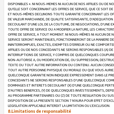
DISPONIBLES ». NI NOUS-MEMES NI AUCUN DE NOS AFFILIES OU D
QU’ELLE SOIT CONCERNANT LES OFFRES DE SERVICE, QUE CE SOIT DE
ET NOUS-MÊMES DECLINONS TOUTE GARANTIE CONCERNANT LES OFFRE
DE VALEUR MARCHANDE, DE QUALITE SATISFAISANTE, D’ADEQUATION
DECOULANT D’UNE LOI, DE LA COUTUME, DE NEGOCIATIONS, D’UNE
TOUTE OFFRE DE SERVICE OU A MODIFIER LA NATURE, LES CARACTERI
OFFRE DE SERVICE, A TOUT MOMENT. NI NOUS-MÊMES NI AUCUN DE 
SERVICE SERONT MAINTENUES, FONCTIONNERONT DE LA MANIERE DECR
ININTERROMPUES, EXACTES, EXEMPTES D’ERREUR OU NE COMPORT
AFFILIES OU DE NOS CONCEDANTS NE SERONS RESPONSABLES (A) DE
INTERRUPTIONS DE SERVICE, Y COMPRIS DE QUELCONQUES COUPURE
NON-AUTORISE A, OU MODIFICATION DE, OU SUPPRESSION, DESTRUC
TEXTE OU TOUT AUTRE INFORMATION OU CONTENU. AUCUN CONSEIL 
TOUT AUTRE PERSONNE PHYSIQUE OU MORALE OU QUE VOUS AURIEZ 
QUELCONQUE GARANTIE NON INDIQUEE EXPRESSEMENT DANS LE PRES
CONCEDANTS NE SERONS RESPONSABLES D’UNE QUELCONQUE COM
DOMMAGES ET INTERETS DECOULANT (X) D'UNE QUELCONQUE PERTE D
D'AUTRES BENEFICES, (Y) DE QUELCONQUES INVESTISSEMENTS, DEP
AU PROGRAMME PARTENAIRES OU (Z) DE TOUTE RESILIATION OU SU
DISPOSITION DE LA PRESENTE SECTION 7 N'AURA POUR EFFET D'EXC
LEGISLATION APPLICABLE INTERDIT LA LIMITATION OU L’EXCLUSION.
8.Limitations de responsabilité