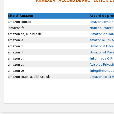
ANNEXE 4 : ACCORD DE PROTECTION 
Site d’ Amazon
Accord de pro
amazon.com.be
amazon.com.be 
amazon.fr
Notice : Protect
amazon.de, audible.de
Amazon.de Date
amazon.ie
amazon.ie Priva
amazon.it
Amazon.it Infor
amazon.nl
Amazon.nl Priva
amazon.pl
Informacja O P
amazon.es
Aviso de Privac
amazon.se
Integritetsmed
amazon.co.uk, audible.co.uk
Amazon.co.uk Pr