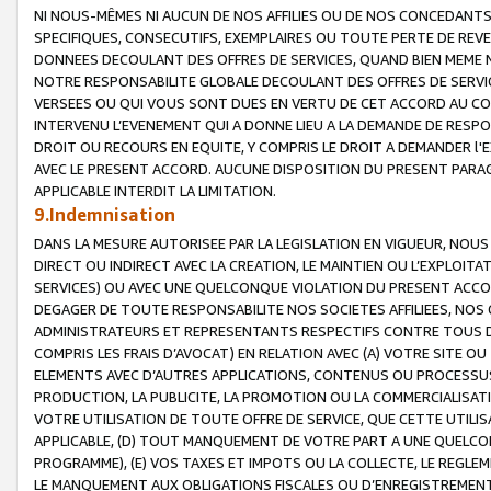
NI NOUS-MÊMES NI AUCUN DE NOS AFFILIES OU DE NOS CONCEDANT
SPECIFIQUES, CONSECUTIFS, EXEMPLAIRES OU TOUTE PERTE DE REVE
DONNEES DECOULANT DES OFFRES DE SERVICES, QUAND BIEN MEME N
NOTRE RESPONSABILITE GLOBALE DECOULANT DES OFFRES DE SERVI
VERSEES OU QUI VOUS SONT DUES EN VERTU DE CET ACCORD AU CO
INTERVENU L’EVENEMENT QUI A DONNE LIEU A LA DEMANDE DE RESP
DROIT OU RECOURS EN EQUITE, Y COMPRIS LE DROIT A DEMANDER l'
AVEC LE PRESENT ACCORD. AUCUNE DISPOSITION DU PRESENT PARAG
APPLICABLE INTERDIT LA LIMITATION.
9.Indemnisation
DANS LA MESURE AUTORISEE PAR LA LEGISLATION EN VIGUEUR, NO
DIRECT OU INDIRECT AVEC LA CREATION, LE MAINTIEN OU L’EXPLOIT
SERVICES) OU AVEC UNE QUELCONQUE VIOLATION DU PRESENT ACCO
DEGAGER DE TOUTE RESPONSABILITE NOS SOCIETES AFFILIEES, NOS 
ADMINISTRATEURS ET REPRESENTANTS RESPECTIFS CONTRE TOUS D
COMPRIS LES FRAIS D’AVOCAT) EN RELATION AVEC (A) VOTRE SITE O
ELEMENTS AVEC D’AUTRES APPLICATIONS, CONTENUS OU PROCESSUS, (
PRODUCTION, LA PUBLICITE, LA PROMOTION OU LA COMMERCIALISAT
VOTRE UTILISATION DE TOUTE OFFRE DE SERVICE, QUE CETTE UTILI
APPLICABLE, (D) TOUT MANQUEMENT DE VOTRE PART A UNE QUELCO
PROGRAMME), (E) VOS TAXES ET IMPOTS OU LA COLLECTE, LE REGLE
LE MANQUEMENT AUX OBLIGATIONS FISCALES OU D’ENREGISTREMENT 