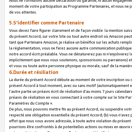
Nous ne formulons aucune déclaration ou garantie, ni aucun engagemen
moment de votre participation au Programme Partenaires, et nous ne p
de vos attentes.
5.S’identifier comme Partenaire
Vous devez faire figurer clairement et de façon visible la mention sui
du présent Accord, sur votre Site ou tout autre endroit où Amazon peut vo
tant que Partenaire Amazon, je réalise un bénéfice sur les achats remplis
la réglementation, vous ne ferez aucune autre communication publique
notre accord écrit préalable. Vous ne dénaturerez pas ni n’enjoliverez 
implicitement que nous vous soutenons, sponsorisons ou parrainons) et v
et vous ou toute autre personne physique ou morale, sauf de la manièr
6.Durée et résiliation
La durée du présent Accord débute au moment de votre inscription ou de
présent Accord à tout moment, avec ou sans motif (automatiquement et sa
l’autre partie un préavis écrit de résiliation d’au moins 7 jours calenda
préavis de résiliation en vous connectant à votre compte sur le Site Par
Paramètres du Compte ».
De plus, nous pouvons mettre fin au présent Accord, ou suspendre votre 
respecté une obligation essentielle du présent Accord; (b) vous n’avez p
effet que nous vous avons adressée, à toute autre violation du présen
pourrions être confrontés à de potentielles actions ou mises en œuvre 