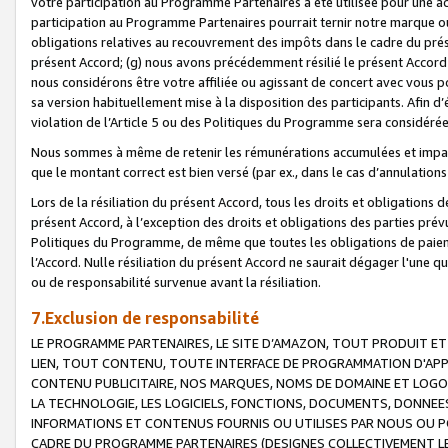
votre participation au Programme Partenaires a été utilisée pour une ac
participation au Programme Partenaires pourrait ternir notre marque ou
obligations relatives au recouvrement des impôts dans le cadre du prése
présent Accord; (g) nous avons précédemment résilié le présent Accord
nous considérons être votre affiliée ou agissant de concert avec vous 
sa version habituellement mise à la disposition des participants. Afin d’é
violation de l’Article 5 ou des Politiques du Programme sera considéré
Nous sommes à même de retenir les rémunérations accumulées et impayée
que le montant correct est bien versé (par ex., dans le cas d’annulations
Lors de la résiliation du présent Accord, tous les droits et obligations 
présent Accord, à l’exception des droits et obligations des parties prévus
Politiques du Programme, de même que toutes les obligations de paiement
l’Accord. Nulle résiliation du présent Accord ne saurait dégager l'une 
ou de responsabilité survenue avant la résiliation.
7.Exclusion de responsabilité
LE PROGRAMME PARTENAIRES, LE SITE D’AMAZON, TOUT PRODUIT ET 
LIEN, TOUT CONTENU, TOUTE INTERFACE DE PROGRAMMATION D'APP
CONTENU PUBLICITAIRE, NOS MARQUES, NOMS DE DOMAINE ET LOGOS
LA TECHNOLOGIE, LES LOGICIELS, FONCTIONS, DOCUMENTS, DONNEES
INFORMATIONS ET CONTENUS FOURNIS OU UTILISES PAR NOUS OU P
CADRE DU PROGRAMME PARTENAIRES (DESIGNES COLLECTIVEMENT LE