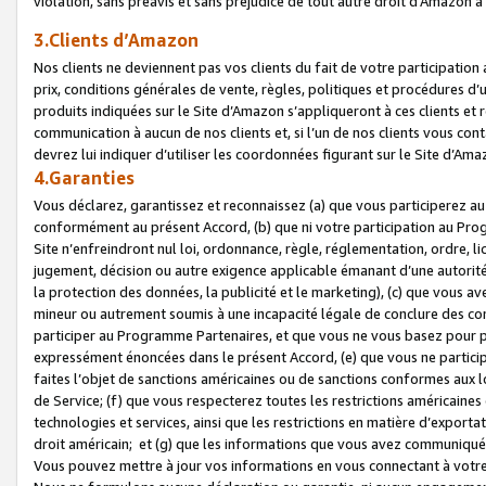
violation, sans préavis et sans préjudice de tout autre droit d’Amazo
3.Clients d’Amazon
Nos clients ne deviennent pas vos clients du fait de votre participati
prix, conditions générales de vente, règles, politiques et procédures d’u
produits indiquées sur le Site d’Amazon s’appliqueront à ces clients et
communication à aucun de nos clients et, si l’un de nos clients vous co
devrez lui indiquer d’utiliser les coordonnées figurant sur le Site d’Ama
4.Garanties
Vous déclarez, garantissez et reconnaissez (a) que vous participerez a
conformément au présent Accord, (b) que ni votre participation au Prog
Site n’enfreindront nul loi, ordonnance, règle, réglementation, ordre, li
jugement, décision ou autre exigence applicable émanant d’une autori
la protection des données, la publicité et le marketing), (c) que vous 
mineur ou autrement soumis à une incapacité légale de conclure des con
participer au Programme Partenaires, et que vous ne vous basez pour pr
expressément énoncées dans le présent Accord, (e) que vous ne particip
faites l’objet de sanctions américaines ou de sanctions conformes aux 
de Service; (f) que vous respecterez toutes les restrictions américaines
technologies et services, ainsi que les restrictions en matière d’exporta
droit américain; et (g) que les informations que vous avez communiqué
Vous pouvez mettre à jour vos informations en vous connectant à votre