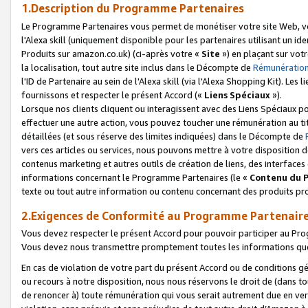
1.Description du Programme Partenaires
Le Programme Partenaires vous permet de monétiser votre site Web, vos 
l'Alexa skill (uniquement disponible pour les partenaires utilisant un 
Produits sur amazon.co.uk) (ci-après votre «
Site
») en plaçant sur votr
la localisation, tout autre site inclus dans le Décompte de
Rémunération
l'ID de Partenaire au sein de l'Alexa skill (via l'Alexa Shopping Kit). Le
fournissons et respecter le présent Accord («
Liens Spéciaux
»).
Lorsque nos clients cliquent ou interagissent avec des Liens Spéciaux p
effectuer une autre action, vous pouvez toucher une rémunération au ti
détaillées (et sous réserve des limites indiquées) dans le Décompte de
vers ces articles ou services, nous pouvons mettre à votre disposition d
contenus marketing et autres outils de création de liens, des interfaces
informations concernant le Programme Partenaires (le «
Contenu du 
texte ou tout autre information ou contenu concernant des produits prop
2.Exigences de Conformité au Programme Partenair
Vous devez respecter le présent Accord pour pouvoir participer au Pr
Vous devez nous transmettre promptement toutes les informations que
En cas de violation de votre part du présent Accord ou de conditions g
ou recours à notre disposition, nous nous réservons le droit de (dans 
de renoncer à) toute rémunération qui vous serait autrement due en ver