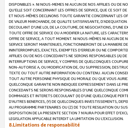
DISPONIBLES ». NI NOUS-MEMES NI AUCUN DE NOS AFFILIES OU D
QU’ELLE SOIT CONCERNANT LES OFFRES DE SERVICE, QUE CE SOIT DE
ET NOUS-MÊMES DECLINONS TOUTE GARANTIE CONCERNANT LES OFFRE
DE VALEUR MARCHANDE, DE QUALITE SATISFAISANTE, D’ADEQUATION
DECOULANT D’UNE LOI, DE LA COUTUME, DE NEGOCIATIONS, D’UNE
TOUTE OFFRE DE SERVICE OU A MODIFIER LA NATURE, LES CARACTERI
OFFRE DE SERVICE, A TOUT MOMENT. NI NOUS-MÊMES NI AUCUN DE 
SERVICE SERONT MAINTENUES, FONCTIONNERONT DE LA MANIERE DECR
ININTERROMPUES, EXACTES, EXEMPTES D’ERREUR OU NE COMPORT
AFFILIES OU DE NOS CONCEDANTS NE SERONS RESPONSABLES (A) DE
INTERRUPTIONS DE SERVICE, Y COMPRIS DE QUELCONQUES COUPURE
NON-AUTORISE A, OU MODIFICATION DE, OU SUPPRESSION, DESTRUC
TEXTE OU TOUT AUTRE INFORMATION OU CONTENU. AUCUN CONSEIL 
TOUT AUTRE PERSONNE PHYSIQUE OU MORALE OU QUE VOUS AURIEZ 
QUELCONQUE GARANTIE NON INDIQUEE EXPRESSEMENT DANS LE PRES
CONCEDANTS NE SERONS RESPONSABLES D’UNE QUELCONQUE COM
DOMMAGES ET INTERETS DECOULANT (X) D'UNE QUELCONQUE PERTE D
D'AUTRES BENEFICES, (Y) DE QUELCONQUES INVESTISSEMENTS, DEP
AU PROGRAMME PARTENAIRES OU (Z) DE TOUTE RESILIATION OU SU
DISPOSITION DE LA PRESENTE SECTION 7 N'AURA POUR EFFET D'EXC
LEGISLATION APPLICABLE INTERDIT LA LIMITATION OU L’EXCLUSION.
8.Limitations de responsabilité