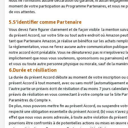
Nous ne formulons aucune déclaration ou garantie, ni aucun engagemen
moment de votre participation au Programme Partenaires, et nous ne p
de vos attentes.
5.S’identifier comme Partenaire
Vous devez faire figurer clairement et de façon visible la mention sui
du présent Accord, sur votre Site ou tout autre endroit où Amazon peut vo
tant que Partenaire Amazon, je réalise un bénéfice sur les achats remplis
la réglementation, vous ne ferez aucune autre communication publique
notre accord écrit préalable. Vous ne dénaturerez pas ni n’enjoliverez 
implicitement que nous vous soutenons, sponsorisons ou parrainons) et v
et vous ou toute autre personne physique ou morale, sauf de la manièr
6.Durée et résiliation
La durée du présent Accord débute au moment de votre inscription ou de
présent Accord à tout moment, avec ou sans motif (automatiquement et sa
l’autre partie un préavis écrit de résiliation d’au moins 7 jours calenda
préavis de résiliation en vous connectant à votre compte sur le Site Par
Paramètres du Compte ».
De plus, nous pouvons mettre fin au présent Accord, ou suspendre votre 
respecté une obligation essentielle du présent Accord; (b) vous n’avez p
effet que nous vous avons adressée, à toute autre violation du présen
pourrions être confrontés à de potentielles actions ou mises en œuvre 