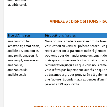
audible.co.uk
ANNEXE 3 : DISPOSITIONS FI
Site d’Amazon
Dispositions fiscales
amazon.com.be,
Nous pouvons déduire ou retenir toute taxe 
amazon.fr, amazon.de,
vous est dû en vertu du présent Accord. Les 
audible.de, amazon.ie,
représenteront le paiement ou le règlement 
amazon.it, amazon.nl,
pouvons vous demander ponctuellement des r
amazon.pl, amazon.es,
mais que vous ne nous les transmettez pas, n
amazon.se,
rémunération jusqu’à ce que vous nous reme
amazon.co.uk,
vous n’êtes pas la personne auprès de qui no
audible.co.uk
au Luxembourg, vous pouvez être légalement 
une facture répondant aux exigences d’une 
paiera la TVA applicable.