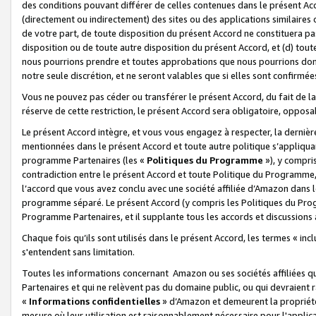
des conditions pouvant différer de celles contenues dans le présent Ac
(directement ou indirectement) des sites ou des applications similaires o
de votre part, de toute disposition du présent Accord ne constituera pa
disposition ou de toute autre disposition du présent Accord, et (d) tou
nous pourrions prendre et toutes approbations que nous pourrions donn
notre seule discrétion, et ne seront valables que si elles sont confirmée
Vous ne pouvez pas céder ou transférer le présent Accord, du fait de la 
réserve de cette restriction, le présent Accord sera obligatoire, opposab
Le présent Accord intègre, et vous vous engagez à respecter, la dernière 
mentionnées dans le présent Accord et toute autre politique s’appliqua
programme Partenaires (les «
Politiques du Programme
»), y compri
contradiction entre le présent Accord et toute Politique du Programme, 
l’accord que vous avez conclu avec une société affiliée d’Amazon dans 
programme séparé. Le présent Accord (y compris les Politiques du Progr
Programme Partenaires, et il supplante tous les accords et discussions 
Chaque fois qu’ils sont utilisés dans le présent Accord, les termes « in
s'entendent sans limitation.
Toutes les informations concernant Amazon ou ses sociétés affiliées 
Partenaires et qui ne relèvent pas du domaine public, ou qui devraient
«
Informations confidentielles
» d’Amazon et demeurent la propriété 
mesure où leur utilisation est raisonnablement nécessaire pour l'appli