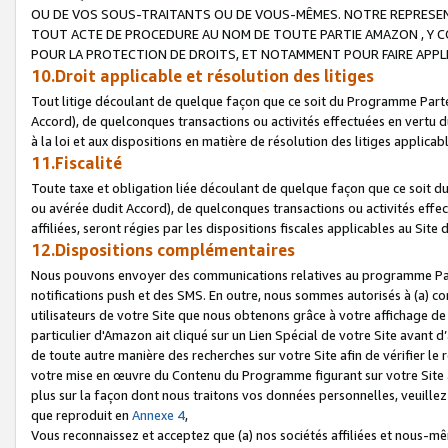
OU DE VOS SOUS-TRAITANTS OU DE VOUS-MÊMES. NOTRE REPRES
TOUT ACTE DE PROCEDURE AU NOM DE TOUTE PARTIE AMAZON , Y CO
POUR LA PROTECTION DE DROITS, ET NOTAMMENT POUR FAIRE APPL
10.Droit applicable et résolution des litiges
Tout litige découlant de quelque façon que ce soit du Programme Parte
Accord), de quelconques transactions ou activités effectuées en vertu d
à la loi et aux dispositions en matière de résolution des litiges applic
11.Fiscalité
Toute taxe et obligation liée découlant de quelque façon que ce soit 
ou avérée dudit Accord), de quelconques transactions ou activités effe
affiliées, seront régies par les dispositions fiscales applicables au Si
12.Dispositions complémentaires
Nous pouvons envoyer des communications relatives au programme Parten
notifications push et des SMS. En outre, nous sommes autorisés à (a) cont
utilisateurs de votre Site que nous obtenons grâce à votre affichage de
particulier d'Amazon ait cliqué sur un Lien Spécial de votre Site avant d
de toute autre manière des recherches sur votre Site afin de vérifier le re
votre mise en œuvre du Contenu du Programme figurant sur votre Site à
plus sur la façon dont nous traitons vos données personnelles, veuille
que reproduit en
Annexe 4
,
Vous reconnaissez et acceptez que (a) nos sociétés affiliées et nous-m