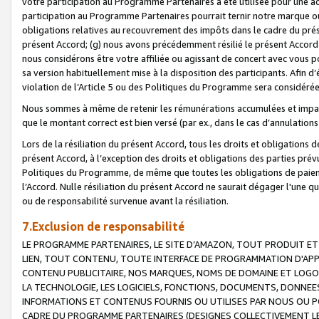
votre participation au Programme Partenaires a été utilisée pour une ac
participation au Programme Partenaires pourrait ternir notre marque ou
obligations relatives au recouvrement des impôts dans le cadre du prése
présent Accord; (g) nous avons précédemment résilié le présent Accord
nous considérons être votre affiliée ou agissant de concert avec vous 
sa version habituellement mise à la disposition des participants. Afin d’é
violation de l’Article 5 ou des Politiques du Programme sera considéré
Nous sommes à même de retenir les rémunérations accumulées et impayée
que le montant correct est bien versé (par ex., dans le cas d’annulations
Lors de la résiliation du présent Accord, tous les droits et obligations 
présent Accord, à l’exception des droits et obligations des parties prévus
Politiques du Programme, de même que toutes les obligations de paiement
l’Accord. Nulle résiliation du présent Accord ne saurait dégager l'une 
ou de responsabilité survenue avant la résiliation.
7.Exclusion de responsabilité
LE PROGRAMME PARTENAIRES, LE SITE D’AMAZON, TOUT PRODUIT ET 
LIEN, TOUT CONTENU, TOUTE INTERFACE DE PROGRAMMATION D'APP
CONTENU PUBLICITAIRE, NOS MARQUES, NOMS DE DOMAINE ET LOGOS
LA TECHNOLOGIE, LES LOGICIELS, FONCTIONS, DOCUMENTS, DONNEES
INFORMATIONS ET CONTENUS FOURNIS OU UTILISES PAR NOUS OU P
CADRE DU PROGRAMME PARTENAIRES (DESIGNES COLLECTIVEMENT LE