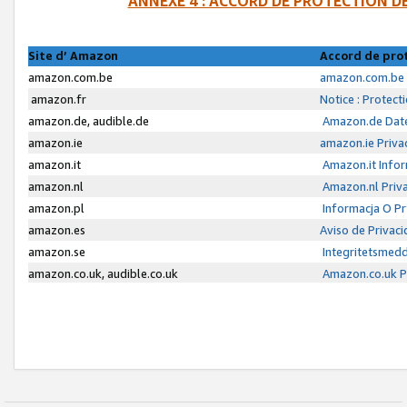
ANNEXE 4 : ACCORD DE PROTECTION 
Site d’ Amazon
Accord de pro
amazon.com.be
amazon.com.be 
amazon.fr
Notice : Protect
amazon.de, audible.de
Amazon.de Date
amazon.ie
amazon.ie Priva
amazon.it
Amazon.it Infor
amazon.nl
Amazon.nl Priva
amazon.pl
Informacja O P
amazon.es
Aviso de Privac
amazon.se
Integritetsmed
amazon.co.uk, audible.co.uk
Amazon.co.uk Pr