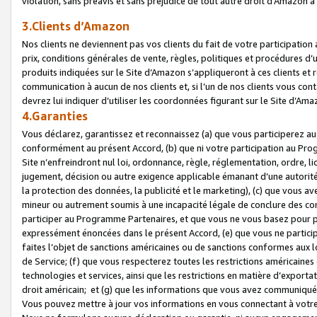
violation, sans préavis et sans préjudice de tout autre droit d’Amazo
3.Clients d’Amazon
Nos clients ne deviennent pas vos clients du fait de votre participati
prix, conditions générales de vente, règles, politiques et procédures d’u
produits indiquées sur le Site d’Amazon s’appliqueront à ces clients et
communication à aucun de nos clients et, si l’un de nos clients vous co
devrez lui indiquer d’utiliser les coordonnées figurant sur le Site d’Ama
4.Garanties
Vous déclarez, garantissez et reconnaissez (a) que vous participerez a
conformément au présent Accord, (b) que ni votre participation au Prog
Site n’enfreindront nul loi, ordonnance, règle, réglementation, ordre, li
jugement, décision ou autre exigence applicable émanant d’une autori
la protection des données, la publicité et le marketing), (c) que vous 
mineur ou autrement soumis à une incapacité légale de conclure des con
participer au Programme Partenaires, et que vous ne vous basez pour pr
expressément énoncées dans le présent Accord, (e) que vous ne particip
faites l’objet de sanctions américaines ou de sanctions conformes aux 
de Service; (f) que vous respecterez toutes les restrictions américaines
technologies et services, ainsi que les restrictions en matière d’exporta
droit américain; et (g) que les informations que vous avez communiqué
Vous pouvez mettre à jour vos informations en vous connectant à votre