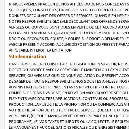
NI NOUS-MÊMES NI AUCUN DE NOS AFFILIES OU DE NOS CONCEDANT
SPECIFIQUES, CONSECUTIFS, EXEMPLAIRES OU TOUTE PERTE DE REVE
DONNEES DECOULANT DES OFFRES DE SERVICES, QUAND BIEN MEME N
NOTRE RESPONSABILITE GLOBALE DECOULANT DES OFFRES DE SERVI
VERSEES OU QUI VOUS SONT DUES EN VERTU DE CET ACCORD AU CO
INTERVENU L’EVENEMENT QUI A DONNE LIEU A LA DEMANDE DE RESP
DROIT OU RECOURS EN EQUITE, Y COMPRIS LE DROIT A DEMANDER l'
AVEC LE PRESENT ACCORD. AUCUNE DISPOSITION DU PRESENT PARAG
APPLICABLE INTERDIT LA LIMITATION.
9.Indemnisation
DANS LA MESURE AUTORISEE PAR LA LEGISLATION EN VIGUEUR, NO
DIRECT OU INDIRECT AVEC LA CREATION, LE MAINTIEN OU L’EXPLOIT
SERVICES) OU AVEC UNE QUELCONQUE VIOLATION DU PRESENT ACCO
DEGAGER DE TOUTE RESPONSABILITE NOS SOCIETES AFFILIEES, NOS 
ADMINISTRATEURS ET REPRESENTANTS RESPECTIFS CONTRE TOUS D
COMPRIS LES FRAIS D’AVOCAT) EN RELATION AVEC (A) VOTRE SITE O
ELEMENTS AVEC D’AUTRES APPLICATIONS, CONTENUS OU PROCESSUS, (
PRODUCTION, LA PUBLICITE, LA PROMOTION OU LA COMMERCIALISAT
VOTRE UTILISATION DE TOUTE OFFRE DE SERVICE, QUE CETTE UTILI
APPLICABLE, (D) TOUT MANQUEMENT DE VOTRE PART A UNE QUELCO
PROGRAMME), (E) VOS TAXES ET IMPOTS OU LA COLLECTE, LE REGLE
LE MANQUEMENT AUX OBLIGATIONS FISCALES OU D’ENREGISTREMENT 