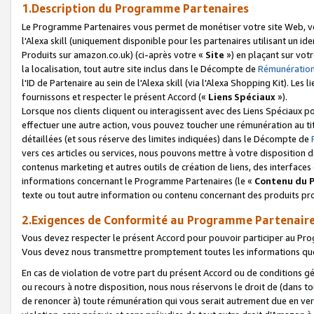
1.Description du Programme Partenaires
Le Programme Partenaires vous permet de monétiser votre site Web, vos 
l'Alexa skill (uniquement disponible pour les partenaires utilisant un 
Produits sur amazon.co.uk) (ci-après votre «
Site
») en plaçant sur votr
la localisation, tout autre site inclus dans le Décompte de
Rémunération
l'ID de Partenaire au sein de l'Alexa skill (via l'Alexa Shopping Kit). Le
fournissons et respecter le présent Accord («
Liens Spéciaux
»).
Lorsque nos clients cliquent ou interagissent avec des Liens Spéciaux p
effectuer une autre action, vous pouvez toucher une rémunération au ti
détaillées (et sous réserve des limites indiquées) dans le Décompte de
vers ces articles ou services, nous pouvons mettre à votre disposition d
contenus marketing et autres outils de création de liens, des interfaces
informations concernant le Programme Partenaires (le «
Contenu du 
texte ou tout autre information ou contenu concernant des produits prop
2.Exigences de Conformité au Programme Partenair
Vous devez respecter le présent Accord pour pouvoir participer au Pr
Vous devez nous transmettre promptement toutes les informations que
En cas de violation de votre part du présent Accord ou de conditions g
ou recours à notre disposition, nous nous réservons le droit de (dans 
de renoncer à) toute rémunération qui vous serait autrement due en ver