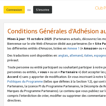
Connexion
S’inscrire
ou
Conditions Générales d’Adhésion 
Mises à jour
:
15 octobre 2025
(Partenaires actuels, découvrez les m
Bienvenue sur le site Web d’Amazon dédié aux partenaires (le «
Site P
les différentes entités d’Amazon, listées en
Annexe 1
(«
Amazon
» ou «
Des traductions sont disponibles en:
anglais
,
allemand
,
italien
,
espagno
prévaut.
Toute personne ou entité participant ou souhaitant participer à notre 
personnes ou entités, «
vous
» ou un «
Partenaire
») doit accepter le
Accord
») sans y apporter de modification. En vous inscrivant à notre Si
Politiques du Programme
(telles que définies à la Section 12), qui so
Partenaires, la Licence PI du Programme Partenaires, le Décompte de 
Marques du Programme Partenaires). Le contenu que vous publiez sur l
compris l'interdiction de créer, modifier ou supprimer des commentaires
directives.