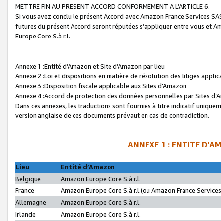
METTRE FIN AU PRESENT ACCORD CONFORMEMENT A L’ARTICLE 6.
Si vous avez conclu le présent Accord avec Amazon France Services SAS 
futures du présent Accord seront réputées s’appliquer entre vous et 
Europe Core S.à r.l.
Annexe 1 :Entité d’Amazon et Site d’Amazon par lieu
Annexe 2 :Loi et dispositions en matière de résolution des litiges appli
Annexe 3 :Disposition fiscale applicable aux Sites d’Amazon
Annexe 4 :Accord de protection des données personnelles par Sites d
Dans ces annexes, les traductions sont fournies à titre indicatif uniquem
version anglaise de ces documents prévaut en cas de contradiction.
ANNEXE 1 : ENTITE D’A
Lieu
Entité d’Amazon
Belgique
Amazon Europe Core S.à r.l.
France
Amazon Europe Core S.à r.l.(ou Amazon France Services 
Allemagne
Amazon Europe Core S.à r.l.
Irlande
Amazon Europe Core S.à r.l.