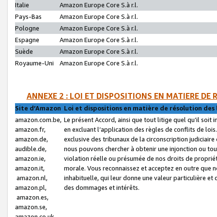
Italie
Amazon Europe Core S.à r.l.
Pays-Bas
Amazon Europe Core S.à r.l.
Pologne
Amazon Europe Core S.à r.l.
Espagne
Amazon Europe Core S.à r.l.
Suède
Amazon Europe Core S.à r.l.
Royaume-Uni
Amazon Europe Core S.à r.l.
ANNEXE 2 : LOI ET DISPOSITIONS EN MATIERE DE
Site d’Amazon
Loi et dispositions en matière de résolution des 
amazon.com.be,
Le présent Accord, ainsi que tout litige quel qu’il soi
amazon.fr,
en excluant l’application des règles de conflits de l
amazon.de,
exclusive des tribunaux de la circonscription judiciai
audible.de,
nous pouvons chercher à obtenir une injonction ou tou
amazon.ie,
violation réelle ou présumée de nos droits de proprié
amazon.it,
morale. Vous reconnaissez et acceptez en outre que n
amazon.nl,
inhabituelle, qui leur donne une valeur particulière 
amazon.pl,
des dommages et intérêts.
amazon.es,
amazon.se,
amazon.co.uk,