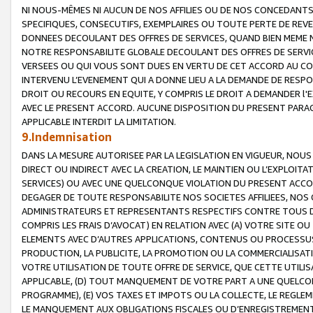
NI NOUS-MÊMES NI AUCUN DE NOS AFFILIES OU DE NOS CONCEDANT
SPECIFIQUES, CONSECUTIFS, EXEMPLAIRES OU TOUTE PERTE DE REVE
DONNEES DECOULANT DES OFFRES DE SERVICES, QUAND BIEN MEME N
NOTRE RESPONSABILITE GLOBALE DECOULANT DES OFFRES DE SERVI
VERSEES OU QUI VOUS SONT DUES EN VERTU DE CET ACCORD AU CO
INTERVENU L’EVENEMENT QUI A DONNE LIEU A LA DEMANDE DE RESP
DROIT OU RECOURS EN EQUITE, Y COMPRIS LE DROIT A DEMANDER l'
AVEC LE PRESENT ACCORD. AUCUNE DISPOSITION DU PRESENT PARAG
APPLICABLE INTERDIT LA LIMITATION.
9.Indemnisation
DANS LA MESURE AUTORISEE PAR LA LEGISLATION EN VIGUEUR, NO
DIRECT OU INDIRECT AVEC LA CREATION, LE MAINTIEN OU L’EXPLOIT
SERVICES) OU AVEC UNE QUELCONQUE VIOLATION DU PRESENT ACCO
DEGAGER DE TOUTE RESPONSABILITE NOS SOCIETES AFFILIEES, NOS 
ADMINISTRATEURS ET REPRESENTANTS RESPECTIFS CONTRE TOUS D
COMPRIS LES FRAIS D’AVOCAT) EN RELATION AVEC (A) VOTRE SITE O
ELEMENTS AVEC D’AUTRES APPLICATIONS, CONTENUS OU PROCESSUS, (
PRODUCTION, LA PUBLICITE, LA PROMOTION OU LA COMMERCIALISAT
VOTRE UTILISATION DE TOUTE OFFRE DE SERVICE, QUE CETTE UTILI
APPLICABLE, (D) TOUT MANQUEMENT DE VOTRE PART A UNE QUELCO
PROGRAMME), (E) VOS TAXES ET IMPOTS OU LA COLLECTE, LE REGLE
LE MANQUEMENT AUX OBLIGATIONS FISCALES OU D’ENREGISTREMENT 