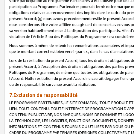
votre participation au Programme Partenaires a été utilisée pour une ac
participation au Programme Partenaires pourrait ternir notre marque ou
obligations relatives au recouvrement des impôts dans le cadre du prése
présent Accord; (g) nous avons précédemment résilié le présent Accord
nous considérons être votre affiliée ou agissant de concert avec vous 
sa version habituellement mise à la disposition des participants. Afin d’é
violation de l’Article 5 ou des Politiques du Programme sera considéré
Nous sommes à même de retenir les rémunérations accumulées et impayée
que le montant correct est bien versé (par ex., dans le cas d’annulations
Lors de la résiliation du présent Accord, tous les droits et obligations 
présent Accord, à l’exception des droits et obligations des parties prévus
Politiques du Programme, de même que toutes les obligations de paiement
l’Accord. Nulle résiliation du présent Accord ne saurait dégager l'une 
ou de responsabilité survenue avant la résiliation.
7.Exclusion de responsabilité
LE PROGRAMME PARTENAIRES, LE SITE D’AMAZON, TOUT PRODUIT ET 
LIEN, TOUT CONTENU, TOUTE INTERFACE DE PROGRAMMATION D'APP
CONTENU PUBLICITAIRE, NOS MARQUES, NOMS DE DOMAINE ET LOGOS
LA TECHNOLOGIE, LES LOGICIELS, FONCTIONS, DOCUMENTS, DONNEES
INFORMATIONS ET CONTENUS FOURNIS OU UTILISES PAR NOUS OU P
CADRE DU PROGRAMME PARTENAIRES (DESIGNES COLLECTIVEMENT LE