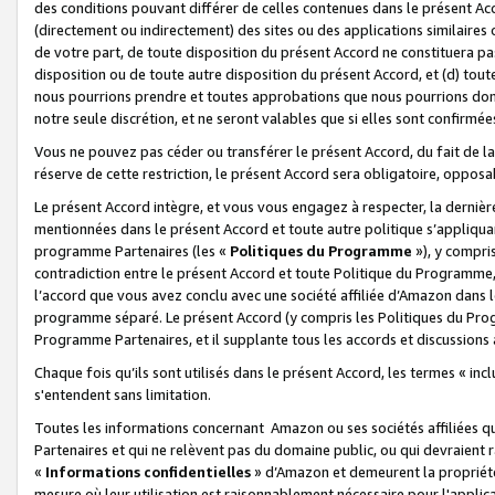
des conditions pouvant différer de celles contenues dans le présent Ac
(directement ou indirectement) des sites ou des applications similaires o
de votre part, de toute disposition du présent Accord ne constituera pa
disposition ou de toute autre disposition du présent Accord, et (d) tou
nous pourrions prendre et toutes approbations que nous pourrions donn
notre seule discrétion, et ne seront valables que si elles sont confirmée
Vous ne pouvez pas céder ou transférer le présent Accord, du fait de la 
réserve de cette restriction, le présent Accord sera obligatoire, opposab
Le présent Accord intègre, et vous vous engagez à respecter, la dernière 
mentionnées dans le présent Accord et toute autre politique s’appliqua
programme Partenaires (les «
Politiques du Programme
»), y compri
contradiction entre le présent Accord et toute Politique du Programme, 
l’accord que vous avez conclu avec une société affiliée d’Amazon dans 
programme séparé. Le présent Accord (y compris les Politiques du Progr
Programme Partenaires, et il supplante tous les accords et discussions 
Chaque fois qu’ils sont utilisés dans le présent Accord, les termes « in
s'entendent sans limitation.
Toutes les informations concernant Amazon ou ses sociétés affiliées 
Partenaires et qui ne relèvent pas du domaine public, ou qui devraient
«
Informations confidentielles
» d’Amazon et demeurent la propriété 
mesure où leur utilisation est raisonnablement nécessaire pour l'appli