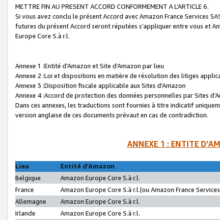
METTRE FIN AU PRESENT ACCORD CONFORMEMENT A L’ARTICLE 6.
Si vous avez conclu le présent Accord avec Amazon France Services SAS 
futures du présent Accord seront réputées s’appliquer entre vous et 
Europe Core S.à r.l.
Annexe 1 :Entité d’Amazon et Site d’Amazon par lieu
Annexe 2 :Loi et dispositions en matière de résolution des litiges appli
Annexe 3 :Disposition fiscale applicable aux Sites d’Amazon
Annexe 4 :Accord de protection des données personnelles par Sites d
Dans ces annexes, les traductions sont fournies à titre indicatif uniquem
version anglaise de ces documents prévaut en cas de contradiction.
ANNEXE 1 : ENTITE D’A
Lieu
Entité d’Amazon
Belgique
Amazon Europe Core S.à r.l.
France
Amazon Europe Core S.à r.l.(ou Amazon France Services 
Allemagne
Amazon Europe Core S.à r.l.
Irlande
Amazon Europe Core S.à r.l.