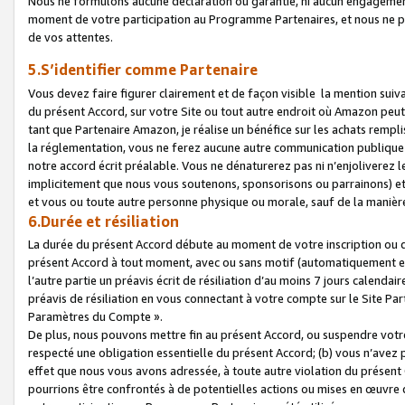
Nous ne formulons aucune déclaration ou garantie, ni aucun engagemen
moment de votre participation au Programme Partenaires, et nous ne p
de vos attentes.
5.S’identifier comme Partenaire
Vous devez faire figurer clairement et de façon visible la mention sui
du présent Accord, sur votre Site ou tout autre endroit où Amazon peut vo
tant que Partenaire Amazon, je réalise un bénéfice sur les achats remplis
la réglementation, vous ne ferez aucune autre communication publique
notre accord écrit préalable. Vous ne dénaturerez pas ni n’enjoliverez 
implicitement que nous vous soutenons, sponsorisons ou parrainons) et v
et vous ou toute autre personne physique ou morale, sauf de la manièr
6.Durée et résiliation
La durée du présent Accord débute au moment de votre inscription ou de
présent Accord à tout moment, avec ou sans motif (automatiquement et sa
l’autre partie un préavis écrit de résiliation d’au moins 7 jours calenda
préavis de résiliation en vous connectant à votre compte sur le Site Par
Paramètres du Compte ».
De plus, nous pouvons mettre fin au présent Accord, ou suspendre votre 
respecté une obligation essentielle du présent Accord; (b) vous n’avez p
effet que nous vous avons adressée, à toute autre violation du présen
pourrions être confrontés à de potentielles actions ou mises en œuvre 