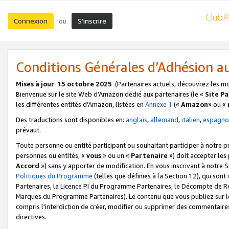
Connexion
S’inscrire
ou
Conditions Générales d’Adhésion 
Mises à jour
:
15 octobre 2025
(Partenaires actuels, découvrez les m
Bienvenue sur le site Web d’Amazon dédié aux partenaires (le «
Site P
les différentes entités d’Amazon, listées en
Annexe 1
(«
Amazon
» ou «
Des traductions sont disponibles en:
anglais
,
allemand
,
italien
,
espagno
prévaut.
Toute personne ou entité participant ou souhaitant participer à notre 
personnes ou entités, «
vous
» ou un «
Partenaire
») doit accepter le
Accord
») sans y apporter de modification. En vous inscrivant à notre Si
Politiques du Programme
(telles que définies à la Section 12), qui so
Partenaires, la Licence PI du Programme Partenaires, le Décompte de 
Marques du Programme Partenaires). Le contenu que vous publiez sur l
compris l'interdiction de créer, modifier ou supprimer des commentaires
directives.