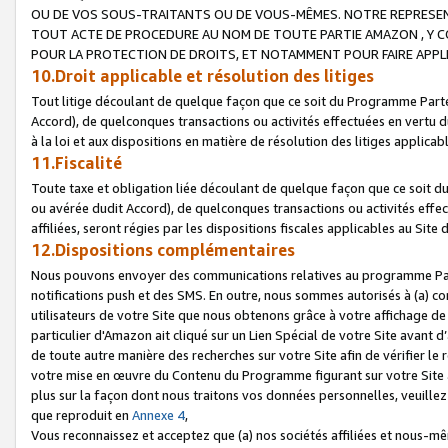
OU DE VOS SOUS-TRAITANTS OU DE VOUS-MÊMES. NOTRE REPRES
TOUT ACTE DE PROCEDURE AU NOM DE TOUTE PARTIE AMAZON , Y CO
POUR LA PROTECTION DE DROITS, ET NOTAMMENT POUR FAIRE APPL
10.Droit applicable et résolution des litiges
Tout litige découlant de quelque façon que ce soit du Programme Parte
Accord), de quelconques transactions ou activités effectuées en vertu d
à la loi et aux dispositions en matière de résolution des litiges applic
11.Fiscalité
Toute taxe et obligation liée découlant de quelque façon que ce soit 
ou avérée dudit Accord), de quelconques transactions ou activités effe
affiliées, seront régies par les dispositions fiscales applicables au Si
12.Dispositions complémentaires
Nous pouvons envoyer des communications relatives au programme Parten
notifications push et des SMS. En outre, nous sommes autorisés à (a) cont
utilisateurs de votre Site que nous obtenons grâce à votre affichage de
particulier d'Amazon ait cliqué sur un Lien Spécial de votre Site avant d
de toute autre manière des recherches sur votre Site afin de vérifier le re
votre mise en œuvre du Contenu du Programme figurant sur votre Site à
plus sur la façon dont nous traitons vos données personnelles, veuille
que reproduit en
Annexe 4
,
Vous reconnaissez et acceptez que (a) nos sociétés affiliées et nous-m