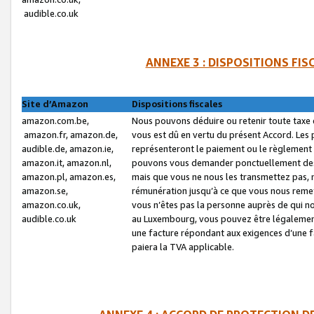
audible.co.uk
ANNEXE 3 : DISPOSITIONS FI
Site d’Amazon
Dispositions fiscales
amazon.com.be,
Nous pouvons déduire ou retenir toute taxe 
amazon.fr, amazon.de,
vous est dû en vertu du présent Accord. Les 
audible.de, amazon.ie,
représenteront le paiement ou le règlement 
amazon.it, amazon.nl,
pouvons vous demander ponctuellement des r
amazon.pl, amazon.es,
mais que vous ne nous les transmettez pas, n
amazon.se,
rémunération jusqu’à ce que vous nous reme
amazon.co.uk,
vous n’êtes pas la personne auprès de qui no
audible.co.uk
au Luxembourg, vous pouvez être légalement 
une facture répondant aux exigences d’une 
paiera la TVA applicable.