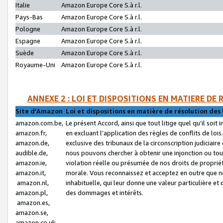
Italie
Amazon Europe Core S.à r.l.
Pays-Bas
Amazon Europe Core S.à r.l.
Pologne
Amazon Europe Core S.à r.l.
Espagne
Amazon Europe Core S.à r.l.
Suède
Amazon Europe Core S.à r.l.
Royaume-Uni
Amazon Europe Core S.à r.l.
ANNEXE 2 : LOI ET DISPOSITIONS EN MATIERE DE
Site d’Amazon
Loi et dispositions en matière de résolution des 
amazon.com.be,
Le présent Accord, ainsi que tout litige quel qu’il soi
amazon.fr,
en excluant l’application des règles de conflits de l
amazon.de,
exclusive des tribunaux de la circonscription judiciai
audible.de,
nous pouvons chercher à obtenir une injonction ou tou
amazon.ie,
violation réelle ou présumée de nos droits de proprié
amazon.it,
morale. Vous reconnaissez et acceptez en outre que n
amazon.nl,
inhabituelle, qui leur donne une valeur particulière 
amazon.pl,
des dommages et intérêts.
amazon.es,
amazon.se,
amazon.co.uk,