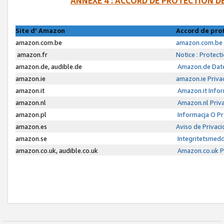
ANNEXE 4 : ACCORD DE PROTECTION 
Site d’ Amazon
Accord de pro
amazon.com.be
amazon.com.be 
amazon.fr
Notice : Protect
amazon.de, audible.de
Amazon.de Date
amazon.ie
amazon.ie Priva
amazon.it
Amazon.it Infor
amazon.nl
Amazon.nl Priva
amazon.pl
Informacja O P
amazon.es
Aviso de Privac
amazon.se
Integritetsmed
amazon.co.uk, audible.co.uk
Amazon.co.uk Pr