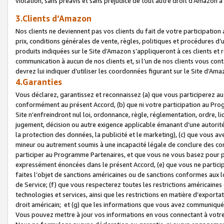
violation, sans préavis et sans préjudice de tout autre droit d’Amazo
3.Clients d’Amazon
Nos clients ne deviennent pas vos clients du fait de votre participati
prix, conditions générales de vente, règles, politiques et procédures d’u
produits indiquées sur le Site d’Amazon s’appliqueront à ces clients et
communication à aucun de nos clients et, si l’un de nos clients vous co
devrez lui indiquer d’utiliser les coordonnées figurant sur le Site d’Ama
4.Garanties
Vous déclarez, garantissez et reconnaissez (a) que vous participerez a
conformément au présent Accord, (b) que ni votre participation au Prog
Site n’enfreindront nul loi, ordonnance, règle, réglementation, ordre, li
jugement, décision ou autre exigence applicable émanant d’une autori
la protection des données, la publicité et le marketing), (c) que vous 
mineur ou autrement soumis à une incapacité légale de conclure des con
participer au Programme Partenaires, et que vous ne vous basez pour pr
expressément énoncées dans le présent Accord, (e) que vous ne particip
faites l’objet de sanctions américaines ou de sanctions conformes aux 
de Service; (f) que vous respecterez toutes les restrictions américaines
technologies et services, ainsi que les restrictions en matière d’exporta
droit américain; et (g) que les informations que vous avez communiqué
Vous pouvez mettre à jour vos informations en vous connectant à votre