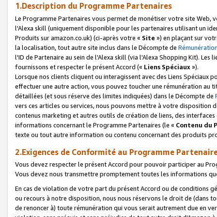
1.Description du Programme Partenaires
Le Programme Partenaires vous permet de monétiser votre site Web, vos 
l'Alexa skill (uniquement disponible pour les partenaires utilisant un 
Produits sur amazon.co.uk) (ci-après votre «
Site
») en plaçant sur votr
la localisation, tout autre site inclus dans le Décompte de
Rémunération
l'ID de Partenaire au sein de l'Alexa skill (via l'Alexa Shopping Kit). Le
fournissons et respecter le présent Accord («
Liens Spéciaux
»).
Lorsque nos clients cliquent ou interagissent avec des Liens Spéciaux p
effectuer une autre action, vous pouvez toucher une rémunération au ti
détaillées (et sous réserve des limites indiquées) dans le Décompte de
vers ces articles ou services, nous pouvons mettre à votre disposition d
contenus marketing et autres outils de création de liens, des interfaces
informations concernant le Programme Partenaires (le «
Contenu du 
texte ou tout autre information ou contenu concernant des produits prop
2.Exigences de Conformité au Programme Partenair
Vous devez respecter le présent Accord pour pouvoir participer au Pr
Vous devez nous transmettre promptement toutes les informations que
En cas de violation de votre part du présent Accord ou de conditions g
ou recours à notre disposition, nous nous réservons le droit de (dans 
de renoncer à) toute rémunération qui vous serait autrement due en ver