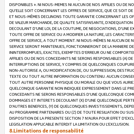
DISPONIBLES ». NI NOUS-MEMES NI AUCUN DE NOS AFFILIES OU D
QU’ELLE SOIT CONCERNANT LES OFFRES DE SERVICE, QUE CE SOIT DE
ET NOUS-MÊMES DECLINONS TOUTE GARANTIE CONCERNANT LES OFFRE
DE VALEUR MARCHANDE, DE QUALITE SATISFAISANTE, D’ADEQUATION
DECOULANT D’UNE LOI, DE LA COUTUME, DE NEGOCIATIONS, D’UNE
TOUTE OFFRE DE SERVICE OU A MODIFIER LA NATURE, LES CARACTERI
OFFRE DE SERVICE, A TOUT MOMENT. NI NOUS-MÊMES NI AUCUN DE 
SERVICE SERONT MAINTENUES, FONCTIONNERONT DE LA MANIERE DECR
ININTERROMPUES, EXACTES, EXEMPTES D’ERREUR OU NE COMPORT
AFFILIES OU DE NOS CONCEDANTS NE SERONS RESPONSABLES (A) DE
INTERRUPTIONS DE SERVICE, Y COMPRIS DE QUELCONQUES COUPURE
NON-AUTORISE A, OU MODIFICATION DE, OU SUPPRESSION, DESTRUC
TEXTE OU TOUT AUTRE INFORMATION OU CONTENU. AUCUN CONSEIL 
TOUT AUTRE PERSONNE PHYSIQUE OU MORALE OU QUE VOUS AURIEZ 
QUELCONQUE GARANTIE NON INDIQUEE EXPRESSEMENT DANS LE PRES
CONCEDANTS NE SERONS RESPONSABLES D’UNE QUELCONQUE COM
DOMMAGES ET INTERETS DECOULANT (X) D'UNE QUELCONQUE PERTE D
D'AUTRES BENEFICES, (Y) DE QUELCONQUES INVESTISSEMENTS, DEP
AU PROGRAMME PARTENAIRES OU (Z) DE TOUTE RESILIATION OU SU
DISPOSITION DE LA PRESENTE SECTION 7 N'AURA POUR EFFET D'EXC
LEGISLATION APPLICABLE INTERDIT LA LIMITATION OU L’EXCLUSION.
8.Limitations de responsabilité