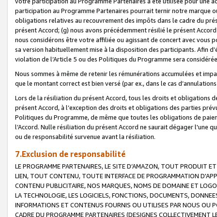
votre participation au Programme Partenaires a été utilisée pour une ac
participation au Programme Partenaires pourrait ternir notre marque ou
obligations relatives au recouvrement des impôts dans le cadre du prése
présent Accord; (g) nous avons précédemment résilié le présent Accord
nous considérons être votre affiliée ou agissant de concert avec vous 
sa version habituellement mise à la disposition des participants. Afin d’é
violation de l’Article 5 ou des Politiques du Programme sera considéré
Nous sommes à même de retenir les rémunérations accumulées et impayée
que le montant correct est bien versé (par ex., dans le cas d’annulations
Lors de la résiliation du présent Accord, tous les droits et obligations 
présent Accord, à l’exception des droits et obligations des parties prévus
Politiques du Programme, de même que toutes les obligations de paiement
l’Accord. Nulle résiliation du présent Accord ne saurait dégager l'une 
ou de responsabilité survenue avant la résiliation.
7.Exclusion de responsabilité
LE PROGRAMME PARTENAIRES, LE SITE D’AMAZON, TOUT PRODUIT ET 
LIEN, TOUT CONTENU, TOUTE INTERFACE DE PROGRAMMATION D'APP
CONTENU PUBLICITAIRE, NOS MARQUES, NOMS DE DOMAINE ET LOGOS
LA TECHNOLOGIE, LES LOGICIELS, FONCTIONS, DOCUMENTS, DONNEES
INFORMATIONS ET CONTENUS FOURNIS OU UTILISES PAR NOUS OU P
CADRE DU PROGRAMME PARTENAIRES (DESIGNES COLLECTIVEMENT LE