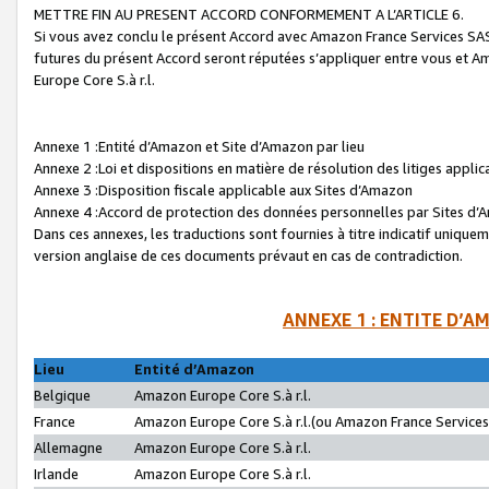
METTRE FIN AU PRESENT ACCORD CONFORMEMENT A L’ARTICLE 6.
Si vous avez conclu le présent Accord avec Amazon France Services SAS 
futures du présent Accord seront réputées s’appliquer entre vous et 
Europe Core S.à r.l.
Annexe 1 :Entité d’Amazon et Site d’Amazon par lieu
Annexe 2 :Loi et dispositions en matière de résolution des litiges appli
Annexe 3 :Disposition fiscale applicable aux Sites d’Amazon
Annexe 4 :Accord de protection des données personnelles par Sites d
Dans ces annexes, les traductions sont fournies à titre indicatif uniquem
version anglaise de ces documents prévaut en cas de contradiction.
ANNEXE 1 : ENTITE D’A
Lieu
Entité d’Amazon
Belgique
Amazon Europe Core S.à r.l.
France
Amazon Europe Core S.à r.l.(ou Amazon France Services 
Allemagne
Amazon Europe Core S.à r.l.
Irlande
Amazon Europe Core S.à r.l.