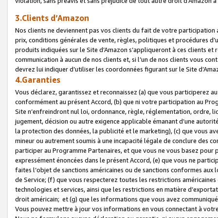
violation, sans préavis et sans préjudice de tout autre droit d’Amazo
3.Clients d’Amazon
Nos clients ne deviennent pas vos clients du fait de votre participati
prix, conditions générales de vente, règles, politiques et procédures d’u
produits indiquées sur le Site d’Amazon s’appliqueront à ces clients et
communication à aucun de nos clients et, si l’un de nos clients vous co
devrez lui indiquer d’utiliser les coordonnées figurant sur le Site d’Ama
4.Garanties
Vous déclarez, garantissez et reconnaissez (a) que vous participerez a
conformément au présent Accord, (b) que ni votre participation au Prog
Site n’enfreindront nul loi, ordonnance, règle, réglementation, ordre, li
jugement, décision ou autre exigence applicable émanant d’une autori
la protection des données, la publicité et le marketing), (c) que vous 
mineur ou autrement soumis à une incapacité légale de conclure des con
participer au Programme Partenaires, et que vous ne vous basez pour pr
expressément énoncées dans le présent Accord, (e) que vous ne particip
faites l’objet de sanctions américaines ou de sanctions conformes aux 
de Service; (f) que vous respecterez toutes les restrictions américaines
technologies et services, ainsi que les restrictions en matière d’exporta
droit américain; et (g) que les informations que vous avez communiqué
Vous pouvez mettre à jour vos informations en vous connectant à votre