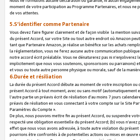
Nous ne formulons aucune déclaration ou garantie, ni aucun engagemen
moment de votre participation au Programme Partenaires, et nous ne p
de vos attentes.
5.S’identifier comme Partenaire
Vous devez faire figurer clairement et de façon visible la mention sui
du présent Accord, sur votre Site ou tout autre endroit où Amazon peut vo
tant que Partenaire Amazon, je réalise un bénéfice sur les achats remplis
la réglementation, vous ne ferez aucune autre communication publique
notre accord écrit préalable. Vous ne dénaturerez pas ni n’enjoliverez 
implicitement que nous vous soutenons, sponsorisons ou parrainons) et v
et vous ou toute autre personne physique ou morale, sauf de la manièr
6.Durée et résiliation
La durée du présent Accord débute au moment de votre inscription ou de
présent Accord à tout moment, avec ou sans motif (automatiquement et sa
l’autre partie un préavis écrit de résiliation d’au moins 7 jours calenda
préavis de résiliation en vous connectant à votre compte sur le Site Par
Paramètres du Compte ».
De plus, nous pouvons mettre fin au présent Accord, ou suspendre votre 
respecté une obligation essentielle du présent Accord; (b) vous n’avez p
effet que nous vous avons adressée, à toute autre violation du présen
pourrions être confrontés à de potentielles actions ou mises en œuvre 