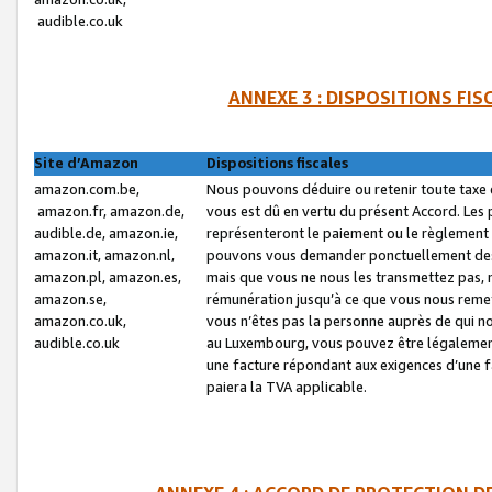
audible.co.uk
ANNEXE 3 : DISPOSITIONS FI
Site d’Amazon
Dispositions fiscales
amazon.com.be,
Nous pouvons déduire ou retenir toute taxe 
amazon.fr, amazon.de,
vous est dû en vertu du présent Accord. Les 
audible.de, amazon.ie,
représenteront le paiement ou le règlement 
amazon.it, amazon.nl,
pouvons vous demander ponctuellement des r
amazon.pl, amazon.es,
mais que vous ne nous les transmettez pas, n
amazon.se,
rémunération jusqu’à ce que vous nous reme
amazon.co.uk,
vous n’êtes pas la personne auprès de qui no
audible.co.uk
au Luxembourg, vous pouvez être légalement 
une facture répondant aux exigences d’une 
paiera la TVA applicable.