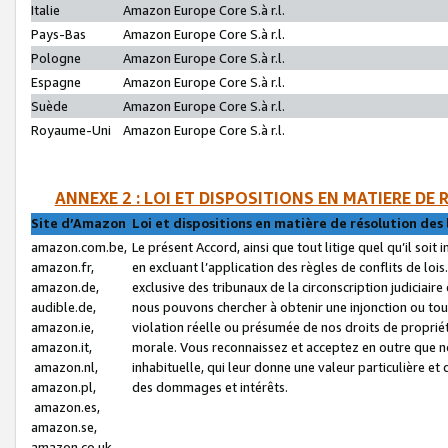
Italie
Amazon Europe Core S.à r.l.
Pays-Bas
Amazon Europe Core S.à r.l.
Pologne
Amazon Europe Core S.à r.l.
Espagne
Amazon Europe Core S.à r.l.
Suède
Amazon Europe Core S.à r.l.
Royaume-Uni
Amazon Europe Core S.à r.l.
ANNEXE 2 : LOI ET DISPOSITIONS EN MATIERE DE
Site d’Amazon
Loi et dispositions en matière de résolution des 
amazon.com.be,
Le présent Accord, ainsi que tout litige quel qu’il soi
amazon.fr,
en excluant l’application des règles de conflits de l
amazon.de,
exclusive des tribunaux de la circonscription judiciai
audible.de,
nous pouvons chercher à obtenir une injonction ou tou
amazon.ie,
violation réelle ou présumée de nos droits de proprié
amazon.it,
morale. Vous reconnaissez et acceptez en outre que n
amazon.nl,
inhabituelle, qui leur donne une valeur particulière 
amazon.pl,
des dommages et intérêts.
amazon.es,
amazon.se,
amazon.co.uk,