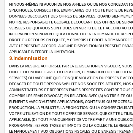
NI NOUS-MÊMES NI AUCUN DE NOS AFFILIES OU DE NOS CONCEDANT
SPECIFIQUES, CONSECUTIFS, EXEMPLAIRES OU TOUTE PERTE DE REVE
DONNEES DECOULANT DES OFFRES DE SERVICES, QUAND BIEN MEME N
NOTRE RESPONSABILITE GLOBALE DECOULANT DES OFFRES DE SERVI
VERSEES OU QUI VOUS SONT DUES EN VERTU DE CET ACCORD AU CO
INTERVENU L’EVENEMENT QUI A DONNE LIEU A LA DEMANDE DE RESP
DROIT OU RECOURS EN EQUITE, Y COMPRIS LE DROIT A DEMANDER l'
AVEC LE PRESENT ACCORD. AUCUNE DISPOSITION DU PRESENT PARAG
APPLICABLE INTERDIT LA LIMITATION.
9.Indemnisation
DANS LA MESURE AUTORISEE PAR LA LEGISLATION EN VIGUEUR, NO
DIRECT OU INDIRECT AVEC LA CREATION, LE MAINTIEN OU L’EXPLOIT
SERVICES) OU AVEC UNE QUELCONQUE VIOLATION DU PRESENT ACCO
DEGAGER DE TOUTE RESPONSABILITE NOS SOCIETES AFFILIEES, NOS 
ADMINISTRATEURS ET REPRESENTANTS RESPECTIFS CONTRE TOUS D
COMPRIS LES FRAIS D’AVOCAT) EN RELATION AVEC (A) VOTRE SITE O
ELEMENTS AVEC D’AUTRES APPLICATIONS, CONTENUS OU PROCESSUS, (
PRODUCTION, LA PUBLICITE, LA PROMOTION OU LA COMMERCIALISAT
VOTRE UTILISATION DE TOUTE OFFRE DE SERVICE, QUE CETTE UTILI
APPLICABLE, (D) TOUT MANQUEMENT DE VOTRE PART A UNE QUELCO
PROGRAMME), (E) VOS TAXES ET IMPOTS OU LA COLLECTE, LE REGLE
LE MANQUEMENT AUX OBLIGATIONS FISCALES OU D’ENREGISTREMENT 