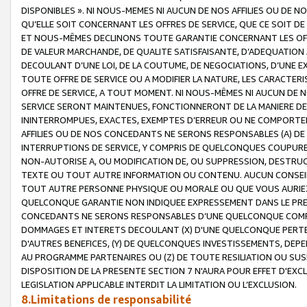
DISPONIBLES ». NI NOUS-MEMES NI AUCUN DE NOS AFFILIES OU D
QU’ELLE SOIT CONCERNANT LES OFFRES DE SERVICE, QUE CE SOIT DE
ET NOUS-MÊMES DECLINONS TOUTE GARANTIE CONCERNANT LES OFFRE
DE VALEUR MARCHANDE, DE QUALITE SATISFAISANTE, D’ADEQUATION
DECOULANT D’UNE LOI, DE LA COUTUME, DE NEGOCIATIONS, D’UNE
TOUTE OFFRE DE SERVICE OU A MODIFIER LA NATURE, LES CARACTERI
OFFRE DE SERVICE, A TOUT MOMENT. NI NOUS-MÊMES NI AUCUN DE 
SERVICE SERONT MAINTENUES, FONCTIONNERONT DE LA MANIERE DECR
ININTERROMPUES, EXACTES, EXEMPTES D’ERREUR OU NE COMPORT
AFFILIES OU DE NOS CONCEDANTS NE SERONS RESPONSABLES (A) DE
INTERRUPTIONS DE SERVICE, Y COMPRIS DE QUELCONQUES COUPURE
NON-AUTORISE A, OU MODIFICATION DE, OU SUPPRESSION, DESTRUC
TEXTE OU TOUT AUTRE INFORMATION OU CONTENU. AUCUN CONSEIL 
TOUT AUTRE PERSONNE PHYSIQUE OU MORALE OU QUE VOUS AURIEZ 
QUELCONQUE GARANTIE NON INDIQUEE EXPRESSEMENT DANS LE PRES
CONCEDANTS NE SERONS RESPONSABLES D’UNE QUELCONQUE COM
DOMMAGES ET INTERETS DECOULANT (X) D'UNE QUELCONQUE PERTE D
D'AUTRES BENEFICES, (Y) DE QUELCONQUES INVESTISSEMENTS, DEP
AU PROGRAMME PARTENAIRES OU (Z) DE TOUTE RESILIATION OU SU
DISPOSITION DE LA PRESENTE SECTION 7 N'AURA POUR EFFET D'EXC
LEGISLATION APPLICABLE INTERDIT LA LIMITATION OU L’EXCLUSION.
8.Limitations de responsabilité