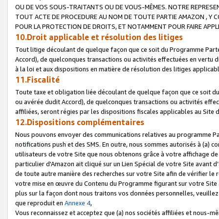
OU DE VOS SOUS-TRAITANTS OU DE VOUS-MÊMES. NOTRE REPRES
TOUT ACTE DE PROCEDURE AU NOM DE TOUTE PARTIE AMAZON , Y CO
POUR LA PROTECTION DE DROITS, ET NOTAMMENT POUR FAIRE APPL
10.Droit applicable et résolution des litiges
Tout litige découlant de quelque façon que ce soit du Programme Parte
Accord), de quelconques transactions ou activités effectuées en vertu d
à la loi et aux dispositions en matière de résolution des litiges applic
11.Fiscalité
Toute taxe et obligation liée découlant de quelque façon que ce soit 
ou avérée dudit Accord), de quelconques transactions ou activités effe
affiliées, seront régies par les dispositions fiscales applicables au Si
12.Dispositions complémentaires
Nous pouvons envoyer des communications relatives au programme Parten
notifications push et des SMS. En outre, nous sommes autorisés à (a) cont
utilisateurs de votre Site que nous obtenons grâce à votre affichage de
particulier d'Amazon ait cliqué sur un Lien Spécial de votre Site avant d
de toute autre manière des recherches sur votre Site afin de vérifier le re
votre mise en œuvre du Contenu du Programme figurant sur votre Site à
plus sur la façon dont nous traitons vos données personnelles, veuille
que reproduit en
Annexe 4
,
Vous reconnaissez et acceptez que (a) nos sociétés affiliées et nous-m