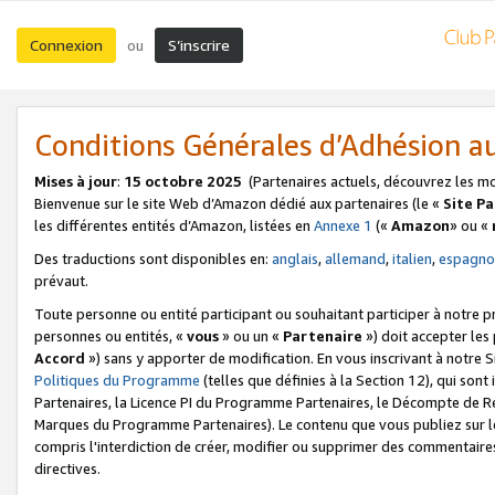
Connexion
S’inscrire
ou
Conditions Générales d’Adhésion 
Mises à jour
:
15 octobre 2025
(Partenaires actuels, découvrez les m
Bienvenue sur le site Web d’Amazon dédié aux partenaires (le «
Site P
les différentes entités d’Amazon, listées en
Annexe 1
(«
Amazon
» ou «
Des traductions sont disponibles en:
anglais
,
allemand
,
italien
,
espagno
prévaut.
Toute personne ou entité participant ou souhaitant participer à notre 
personnes ou entités, «
vous
» ou un «
Partenaire
») doit accepter le
Accord
») sans y apporter de modification. En vous inscrivant à notre Si
Politiques du Programme
(telles que définies à la Section 12), qui so
Partenaires, la Licence PI du Programme Partenaires, le Décompte de 
Marques du Programme Partenaires). Le contenu que vous publiez sur l
compris l'interdiction de créer, modifier ou supprimer des commentaires
directives.