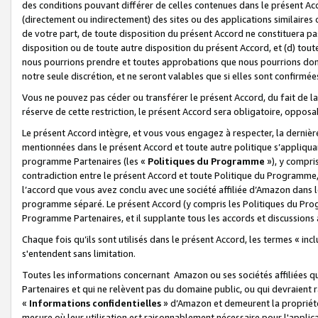
des conditions pouvant différer de celles contenues dans le présent Ac
(directement ou indirectement) des sites ou des applications similaires o
de votre part, de toute disposition du présent Accord ne constituera pa
disposition ou de toute autre disposition du présent Accord, et (d) tou
nous pourrions prendre et toutes approbations que nous pourrions donn
notre seule discrétion, et ne seront valables que si elles sont confirmée
Vous ne pouvez pas céder ou transférer le présent Accord, du fait de la 
réserve de cette restriction, le présent Accord sera obligatoire, opposab
Le présent Accord intègre, et vous vous engagez à respecter, la dernière 
mentionnées dans le présent Accord et toute autre politique s’appliqua
programme Partenaires (les «
Politiques du Programme
»), y compri
contradiction entre le présent Accord et toute Politique du Programme, 
l’accord que vous avez conclu avec une société affiliée d’Amazon dans 
programme séparé. Le présent Accord (y compris les Politiques du Progr
Programme Partenaires, et il supplante tous les accords et discussions 
Chaque fois qu’ils sont utilisés dans le présent Accord, les termes « in
s'entendent sans limitation.
Toutes les informations concernant Amazon ou ses sociétés affiliées 
Partenaires et qui ne relèvent pas du domaine public, ou qui devraient
«
Informations confidentielles
» d’Amazon et demeurent la propriété 
mesure où leur utilisation est raisonnablement nécessaire pour l'appli