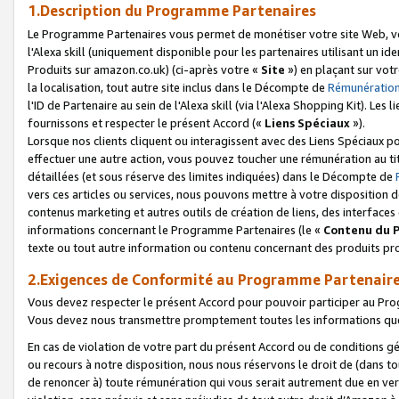
1.Description du Programme Partenaires
Le Programme Partenaires vous permet de monétiser votre site Web, vos 
l'Alexa skill (uniquement disponible pour les partenaires utilisant un 
Produits sur amazon.co.uk) (ci-après votre «
Site
») en plaçant sur votr
la localisation, tout autre site inclus dans le Décompte de
Rémunération
l'ID de Partenaire au sein de l'Alexa skill (via l'Alexa Shopping Kit). Le
fournissons et respecter le présent Accord («
Liens Spéciaux
»).
Lorsque nos clients cliquent ou interagissent avec des Liens Spéciaux p
effectuer une autre action, vous pouvez toucher une rémunération au ti
détaillées (et sous réserve des limites indiquées) dans le Décompte de
vers ces articles ou services, nous pouvons mettre à votre disposition d
contenus marketing et autres outils de création de liens, des interfaces
informations concernant le Programme Partenaires (le «
Contenu du 
texte ou tout autre information ou contenu concernant des produits prop
2.Exigences de Conformité au Programme Partenair
Vous devez respecter le présent Accord pour pouvoir participer au Pr
Vous devez nous transmettre promptement toutes les informations que
En cas de violation de votre part du présent Accord ou de conditions g
ou recours à notre disposition, nous nous réservons le droit de (dans 
de renoncer à) toute rémunération qui vous serait autrement due en ver