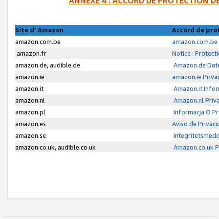
ANNEXE 4 : ACCORD DE PROTECTION 
Site d’ Amazon
Accord de pro
amazon.com.be
amazon.com.be 
amazon.fr
Notice : Protect
amazon.de, audible.de
Amazon.de Date
amazon.ie
amazon.ie Priva
amazon.it
Amazon.it Infor
amazon.nl
Amazon.nl Priva
amazon.pl
Informacja O P
amazon.es
Aviso de Privac
amazon.se
Integritetsmed
amazon.co.uk, audible.co.uk
Amazon.co.uk Pr