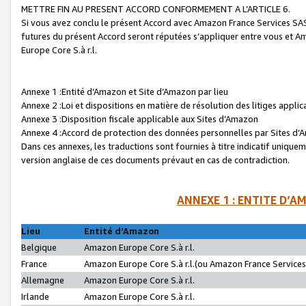
METTRE FIN AU PRESENT ACCORD CONFORMEMENT A L’ARTICLE 6.
Si vous avez conclu le présent Accord avec Amazon France Services SAS 
futures du présent Accord seront réputées s’appliquer entre vous et 
Europe Core S.à r.l.
Annexe 1 :Entité d’Amazon et Site d’Amazon par lieu
Annexe 2 :Loi et dispositions en matière de résolution des litiges appli
Annexe 3 :Disposition fiscale applicable aux Sites d’Amazon
Annexe 4 :Accord de protection des données personnelles par Sites d
Dans ces annexes, les traductions sont fournies à titre indicatif uniquem
version anglaise de ces documents prévaut en cas de contradiction.
ANNEXE 1 : ENTITE D’A
Lieu
Entité d’Amazon
Belgique
Amazon Europe Core S.à r.l.
France
Amazon Europe Core S.à r.l.(ou Amazon France Services 
Allemagne
Amazon Europe Core S.à r.l.
Irlande
Amazon Europe Core S.à r.l.