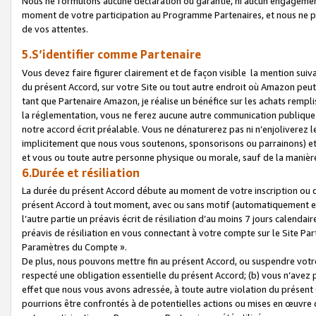
Nous ne formulons aucune déclaration ou garantie, ni aucun engagemen
moment de votre participation au Programme Partenaires, et nous ne p
de vos attentes.
5.S’identifier comme Partenaire
Vous devez faire figurer clairement et de façon visible la mention sui
du présent Accord, sur votre Site ou tout autre endroit où Amazon peut vo
tant que Partenaire Amazon, je réalise un bénéfice sur les achats remplis
la réglementation, vous ne ferez aucune autre communication publique
notre accord écrit préalable. Vous ne dénaturerez pas ni n’enjoliverez 
implicitement que nous vous soutenons, sponsorisons ou parrainons) et v
et vous ou toute autre personne physique ou morale, sauf de la manièr
6.Durée et résiliation
La durée du présent Accord débute au moment de votre inscription ou de
présent Accord à tout moment, avec ou sans motif (automatiquement et sa
l’autre partie un préavis écrit de résiliation d’au moins 7 jours calenda
préavis de résiliation en vous connectant à votre compte sur le Site Par
Paramètres du Compte ».
De plus, nous pouvons mettre fin au présent Accord, ou suspendre votre 
respecté une obligation essentielle du présent Accord; (b) vous n’avez p
effet que nous vous avons adressée, à toute autre violation du présen
pourrions être confrontés à de potentielles actions ou mises en œuvre 