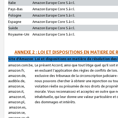
Italie
Amazon Europe Core S.à r.l.
Pays-Bas
Amazon Europe Core S.à r.l.
Pologne
Amazon Europe Core S.à r.l.
Espagne
Amazon Europe Core S.à r.l.
Suède
Amazon Europe Core S.à r.l.
Royaume-Uni
Amazon Europe Core S.à r.l.
ANNEXE 2 : LOI ET DISPOSITIONS EN MATIERE DE
Site d’Amazon
Loi et dispositions en matière de résolution des 
amazon.com.be,
Le présent Accord, ainsi que tout litige quel qu’il soi
amazon.fr,
en excluant l’application des règles de conflits de l
amazon.de,
exclusive des tribunaux de la circonscription judiciai
audible.de,
nous pouvons chercher à obtenir une injonction ou tou
amazon.ie,
violation réelle ou présumée de nos droits de proprié
amazon.it,
morale. Vous reconnaissez et acceptez en outre que n
amazon.nl,
inhabituelle, qui leur donne une valeur particulière 
amazon.pl,
des dommages et intérêts.
amazon.es,
amazon.se,
amazon.co.uk,