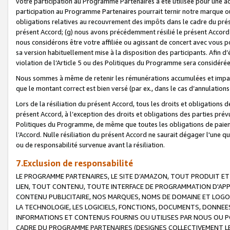
votre participation au Programme Partenaires a été utilisée pour une ac
participation au Programme Partenaires pourrait ternir notre marque ou
obligations relatives au recouvrement des impôts dans le cadre du prése
présent Accord; (g) nous avons précédemment résilié le présent Accord
nous considérons être votre affiliée ou agissant de concert avec vous 
sa version habituellement mise à la disposition des participants. Afin d’é
violation de l’Article 5 ou des Politiques du Programme sera considéré
Nous sommes à même de retenir les rémunérations accumulées et impayée
que le montant correct est bien versé (par ex., dans le cas d’annulations
Lors de la résiliation du présent Accord, tous les droits et obligations 
présent Accord, à l’exception des droits et obligations des parties prévus
Politiques du Programme, de même que toutes les obligations de paiement
l’Accord. Nulle résiliation du présent Accord ne saurait dégager l'une 
ou de responsabilité survenue avant la résiliation.
7.Exclusion de responsabilité
LE PROGRAMME PARTENAIRES, LE SITE D’AMAZON, TOUT PRODUIT ET 
LIEN, TOUT CONTENU, TOUTE INTERFACE DE PROGRAMMATION D'APP
CONTENU PUBLICITAIRE, NOS MARQUES, NOMS DE DOMAINE ET LOGOS
LA TECHNOLOGIE, LES LOGICIELS, FONCTIONS, DOCUMENTS, DONNEES
INFORMATIONS ET CONTENUS FOURNIS OU UTILISES PAR NOUS OU P
CADRE DU PROGRAMME PARTENAIRES (DESIGNES COLLECTIVEMENT LE