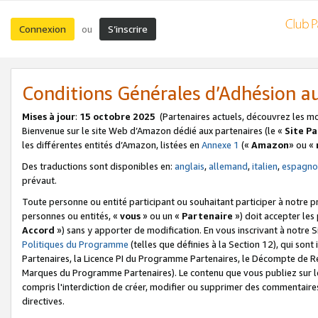
Connexion
S’inscrire
ou
Conditions Générales d’Adhésion 
Mises à jour
:
15 octobre 2025
(Partenaires actuels, découvrez les m
Bienvenue sur le site Web d’Amazon dédié aux partenaires (le «
Site P
les différentes entités d’Amazon, listées en
Annexe 1
(«
Amazon
» ou «
Des traductions sont disponibles en:
anglais
,
allemand
,
italien
,
espagno
prévaut.
Toute personne ou entité participant ou souhaitant participer à notre 
personnes ou entités, «
vous
» ou un «
Partenaire
») doit accepter le
Accord
») sans y apporter de modification. En vous inscrivant à notre Si
Politiques du Programme
(telles que définies à la Section 12), qui so
Partenaires, la Licence PI du Programme Partenaires, le Décompte de 
Marques du Programme Partenaires). Le contenu que vous publiez sur l
compris l'interdiction de créer, modifier ou supprimer des commentaires
directives.