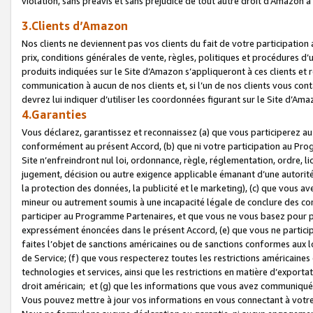
violation, sans préavis et sans préjudice de tout autre droit d’Amazo
3.Clients d’Amazon
Nos clients ne deviennent pas vos clients du fait de votre participati
prix, conditions générales de vente, règles, politiques et procédures d’u
produits indiquées sur le Site d’Amazon s’appliqueront à ces clients et
communication à aucun de nos clients et, si l’un de nos clients vous co
devrez lui indiquer d’utiliser les coordonnées figurant sur le Site d’Ama
4.Garanties
Vous déclarez, garantissez et reconnaissez (a) que vous participerez a
conformément au présent Accord, (b) que ni votre participation au Prog
Site n’enfreindront nul loi, ordonnance, règle, réglementation, ordre, li
jugement, décision ou autre exigence applicable émanant d’une autori
la protection des données, la publicité et le marketing), (c) que vous 
mineur ou autrement soumis à une incapacité légale de conclure des con
participer au Programme Partenaires, et que vous ne vous basez pour pr
expressément énoncées dans le présent Accord, (e) que vous ne particip
faites l’objet de sanctions américaines ou de sanctions conformes aux 
de Service; (f) que vous respecterez toutes les restrictions américaines
technologies et services, ainsi que les restrictions en matière d’exporta
droit américain; et (g) que les informations que vous avez communiqué
Vous pouvez mettre à jour vos informations en vous connectant à votre