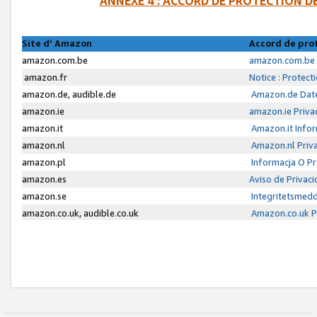
ANNEXE 4 : ACCORD DE PROTECTION 
Site d’ Amazon
Accord de pro
amazon.com.be
amazon.com.be 
amazon.fr
Notice : Protect
amazon.de, audible.de
Amazon.de Date
amazon.ie
amazon.ie Priva
amazon.it
Amazon.it Infor
amazon.nl
Amazon.nl Priva
amazon.pl
Informacja O P
amazon.es
Aviso de Privac
amazon.se
Integritetsmed
amazon.co.uk, audible.co.uk
Amazon.co.uk Pr