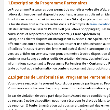
1.Description du Programme Partenaires
Le Programme Partenaires vous permet de monétiser votre site Web, vos 
l'Alexa skill (uniquement disponible pour les partenaires utilisant un 
Produits sur amazon.co.uk) (ci-après votre «
Site
») en plaçant sur votr
la localisation, tout autre site inclus dans le Décompte de
Rémunération
l'ID de Partenaire au sein de l'Alexa skill (via l'Alexa Shopping Kit). Le
fournissons et respecter le présent Accord («
Liens Spéciaux
»).
Lorsque nos clients cliquent ou interagissent avec des Liens Spéciaux p
effectuer une autre action, vous pouvez toucher une rémunération au ti
détaillées (et sous réserve des limites indiquées) dans le Décompte de
vers ces articles ou services, nous pouvons mettre à votre disposition d
contenus marketing et autres outils de création de liens, des interfaces
informations concernant le Programme Partenaires (le «
Contenu du 
texte ou tout autre information ou contenu concernant des produits prop
2.Exigences de Conformité au Programme Partenair
Vous devez respecter le présent Accord pour pouvoir participer au Pr
Vous devez nous transmettre promptement toutes les informations que
En cas de violation de votre part du présent Accord ou de conditions g
ou recours à notre disposition, nous nous réservons le droit de (dans 
de renoncer à) toute rémunération qui vous serait autrement due en ver