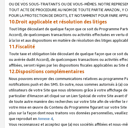
OU DE VOS SOUS-TRAITANTS OU DE VOUS-MÊMES. NOTRE REPRES
TOUT ACTE DE PROCEDURE AU NOM DE TOUTE PARTIE AMAZON , Y CO
POUR LA PROTECTION DE DROITS, ET NOTAMMENT POUR FAIRE APPL
10.Droit applicable et résolution des litiges
Tout litige découlant de quelque façon que ce soit du Programme Parte
Accord), de quelconques transactions ou activités effectuées en vertu d
à la loi et aux dispositions en matière de résolution des litiges applic
11.Fiscalité
Toute taxe et obligation liée découlant de quelque façon que ce soit 
ou avérée dudit Accord), de quelconques transactions ou activités effe
affiliées, seront régies par les dispositions fiscales applicables au Si
12.Dispositions complémentaires
Nous pouvons envoyer des communications relatives au programme Parten
notifications push et des SMS. En outre, nous sommes autorisés à (a) cont
utilisateurs de votre Site que nous obtenons grâce à votre affichage de
particulier d'Amazon ait cliqué sur un Lien Spécial de votre Site avant d
de toute autre manière des recherches sur votre Site afin de vérifier le re
votre mise en œuvre du Contenu du Programme figurant sur votre Site à
plus sur la façon dont nous traitons vos données personnelles, veuille
que reproduit en
Annexe 4
,
Vous reconnaissez et acceptez que (a) nos sociétés affiliées et nous-m