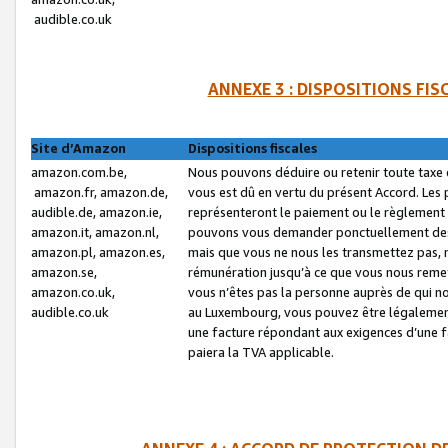
audible.co.uk
ANNEXE 3 : DISPOSITIONS FI
Site d’Amazon
Dispositions fiscales
amazon.com.be,
Nous pouvons déduire ou retenir toute taxe 
amazon.fr, amazon.de,
vous est dû en vertu du présent Accord. Les 
audible.de, amazon.ie,
représenteront le paiement ou le règlement 
amazon.it, amazon.nl,
pouvons vous demander ponctuellement des r
amazon.pl, amazon.es,
mais que vous ne nous les transmettez pas, n
amazon.se,
rémunération jusqu’à ce que vous nous reme
amazon.co.uk,
vous n’êtes pas la personne auprès de qui no
audible.co.uk
au Luxembourg, vous pouvez être légalement 
une facture répondant aux exigences d’une 
paiera la TVA applicable.