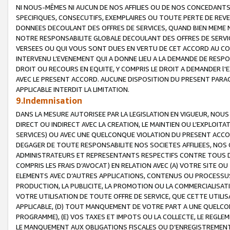
NI NOUS-MÊMES NI AUCUN DE NOS AFFILIES OU DE NOS CONCEDANT
SPECIFIQUES, CONSECUTIFS, EXEMPLAIRES OU TOUTE PERTE DE REVE
DONNEES DECOULANT DES OFFRES DE SERVICES, QUAND BIEN MEME N
NOTRE RESPONSABILITE GLOBALE DECOULANT DES OFFRES DE SERVI
VERSEES OU QUI VOUS SONT DUES EN VERTU DE CET ACCORD AU CO
INTERVENU L’EVENEMENT QUI A DONNE LIEU A LA DEMANDE DE RESP
DROIT OU RECOURS EN EQUITE, Y COMPRIS LE DROIT A DEMANDER l'
AVEC LE PRESENT ACCORD. AUCUNE DISPOSITION DU PRESENT PARAG
APPLICABLE INTERDIT LA LIMITATION.
9.Indemnisation
DANS LA MESURE AUTORISEE PAR LA LEGISLATION EN VIGUEUR, NO
DIRECT OU INDIRECT AVEC LA CREATION, LE MAINTIEN OU L’EXPLOIT
SERVICES) OU AVEC UNE QUELCONQUE VIOLATION DU PRESENT ACCO
DEGAGER DE TOUTE RESPONSABILITE NOS SOCIETES AFFILIEES, NOS 
ADMINISTRATEURS ET REPRESENTANTS RESPECTIFS CONTRE TOUS D
COMPRIS LES FRAIS D’AVOCAT) EN RELATION AVEC (A) VOTRE SITE O
ELEMENTS AVEC D’AUTRES APPLICATIONS, CONTENUS OU PROCESSUS, (
PRODUCTION, LA PUBLICITE, LA PROMOTION OU LA COMMERCIALISAT
VOTRE UTILISATION DE TOUTE OFFRE DE SERVICE, QUE CETTE UTILI
APPLICABLE, (D) TOUT MANQUEMENT DE VOTRE PART A UNE QUELCO
PROGRAMME), (E) VOS TAXES ET IMPOTS OU LA COLLECTE, LE REGLE
LE MANQUEMENT AUX OBLIGATIONS FISCALES OU D’ENREGISTREMENT 