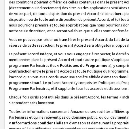
des conditions pouvant différer de celles contenues dans le présent Ac
(directement ou indirectement) des sites ou des applications similaires o
de votre part, de toute disposition du présent Accord ne constituera pa
disposition ou de toute autre disposition du présent Accord, et (d) tou
nous pourrions prendre et toutes approbations que nous pourrions donn
notre seule discrétion, et ne seront valables que si elles sont confirmée
Vous ne pouvez pas céder ou transférer le présent Accord, du fait de la 
réserve de cette restriction, le présent Accord sera obligatoire, opposab
Le présent Accord intègre, et vous vous engagez à respecter, la dernière 
mentionnées dans le présent Accord et toute autre politique s’appliqua
programme Partenaires (les «
Politiques du Programme
»), y compri
contradiction entre le présent Accord et toute Politique du Programme, 
l’accord que vous avez conclu avec une société affiliée d’Amazon dans 
programme séparé. Le présent Accord (y compris les Politiques du Progr
Programme Partenaires, et il supplante tous les accords et discussions 
Chaque fois qu’ils sont utilisés dans le présent Accord, les termes « in
s'entendent sans limitation.
Toutes les informations concernant Amazon ou ses sociétés affiliées 
Partenaires et qui ne relèvent pas du domaine public, ou qui devraient
«
Informations confidentielles
» d’Amazon et demeurent la propriété 
mesure où leur utilisation est raisonnablement nécessaire pour l'appli