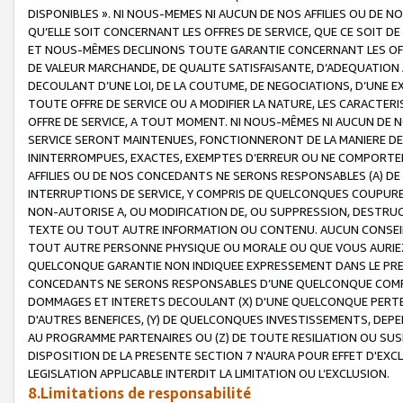
DISPONIBLES ». NI NOUS-MEMES NI AUCUN DE NOS AFFILIES OU D
QU’ELLE SOIT CONCERNANT LES OFFRES DE SERVICE, QUE CE SOIT DE
ET NOUS-MÊMES DECLINONS TOUTE GARANTIE CONCERNANT LES OFFRE
DE VALEUR MARCHANDE, DE QUALITE SATISFAISANTE, D’ADEQUATION
DECOULANT D’UNE LOI, DE LA COUTUME, DE NEGOCIATIONS, D’UNE
TOUTE OFFRE DE SERVICE OU A MODIFIER LA NATURE, LES CARACTERI
OFFRE DE SERVICE, A TOUT MOMENT. NI NOUS-MÊMES NI AUCUN DE 
SERVICE SERONT MAINTENUES, FONCTIONNERONT DE LA MANIERE DECR
ININTERROMPUES, EXACTES, EXEMPTES D’ERREUR OU NE COMPORT
AFFILIES OU DE NOS CONCEDANTS NE SERONS RESPONSABLES (A) DE
INTERRUPTIONS DE SERVICE, Y COMPRIS DE QUELCONQUES COUPURE
NON-AUTORISE A, OU MODIFICATION DE, OU SUPPRESSION, DESTRUC
TEXTE OU TOUT AUTRE INFORMATION OU CONTENU. AUCUN CONSEIL 
TOUT AUTRE PERSONNE PHYSIQUE OU MORALE OU QUE VOUS AURIEZ 
QUELCONQUE GARANTIE NON INDIQUEE EXPRESSEMENT DANS LE PRES
CONCEDANTS NE SERONS RESPONSABLES D’UNE QUELCONQUE COM
DOMMAGES ET INTERETS DECOULANT (X) D'UNE QUELCONQUE PERTE D
D'AUTRES BENEFICES, (Y) DE QUELCONQUES INVESTISSEMENTS, DEP
AU PROGRAMME PARTENAIRES OU (Z) DE TOUTE RESILIATION OU SU
DISPOSITION DE LA PRESENTE SECTION 7 N'AURA POUR EFFET D'EXC
LEGISLATION APPLICABLE INTERDIT LA LIMITATION OU L’EXCLUSION.
8.Limitations de responsabilité