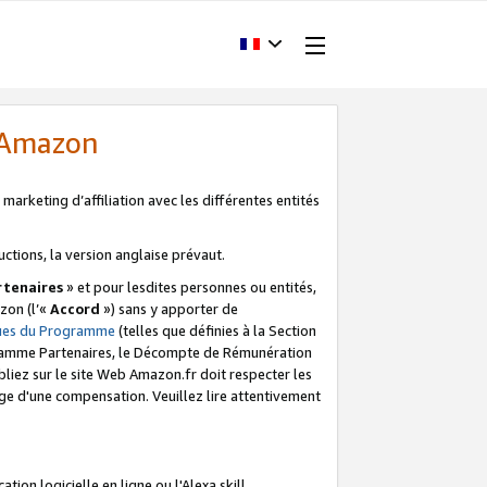
d'Amazon
marketing d’affiliation avec les différentes entités
uctions, la version anglaise prévaut.
tenaires
» et pour lesdites personnes ou entités,
zon (l’«
Accord
») sans y apporter de
ques du Programme
(telles que définies à la Section
ogramme Partenaires, le Décompte de Rémunération
iez sur le site Web Amazon.fr doit respecter les
ge d'une compensation. Veuillez lire attentivement
on logicielle en ligne ou l'Alexa skill