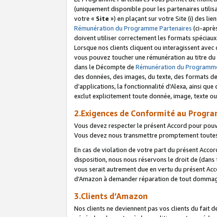
(uniquement disponible pour les partenaires utilis
votre «
Site
») en plaçant sur votre Site (i) des li
Rémunération du Programme Partenaires
(ci-aprè
doivent utiliser correctement les formats spéciaux
Lorsque nos clients cliquent ou interagissent avec
vous pouvez toucher une rémunération au titre du p
dans le Décompte de
Rémunération du Programme
des données, des images, du texte, des formats de 
d’applications, la fonctionnalité d'Alexa, ainsi q
exclut explicitement toute donnée, image, texte ou
2.Exigences de Conformité au Progr
Vous devez respecter le présent Accord pour pouv
Vous devez nous transmettre promptement toutes 
En cas de violation de votre part du présent Accor
disposition, nous nous réservons le droit de (dans
vous serait autrement due en vertu du présent Accor
d’Amazon à demander réparation de tout dommag
3.Clients d’Amazon
Nos clients ne deviennent pas vos clients du fait 