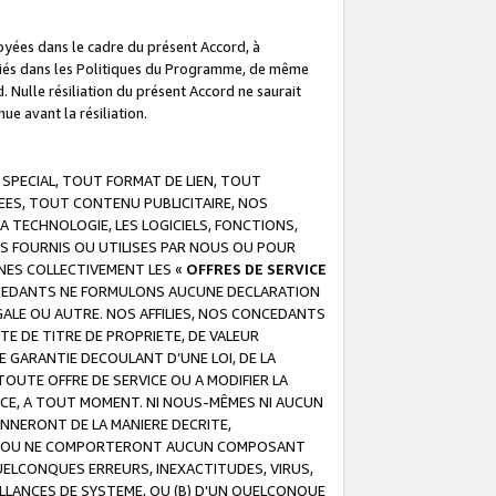
troyées dans le cadre du présent Accord, à
écifiés dans les Politiques du Programme, de même
. Nulle résiliation du présent Accord ne saurait
e avant la résiliation.
 SPECIAL, TOUT FORMAT DE LIEN, TOUT
EES, TOUT CONTENU PUBLICITAIRE, NOS
A TECHNOLOGIE, LES LOGICIELS, FONCTIONS,
S FOURNIS OU UTILISES PAR NOUS OU POUR
NES COLLECTIVEMENT LES «
OFFRES DE SERVICE
 CONCEDANTS NE FORMULONS AUCUNE DECLARATION
EGALE OU AUTRE. NOS AFFILIES, NOS CONCEDANTS
E DE TITRE DE PROPRIETE, DE VALEUR
 GARANTIE DECOULANT D’UNE LOI, DE LA
UTE OFFRE DE SERVICE OU A MODIFIER LA
VICE, A TOUT MOMENT. NI NOUS-MÊMES NI AUCUN
NNERONT DE LA MANIERE DECRITE,
REUR OU NE COMPORTERONT AUCUN COMPOSANT
ELCONQUES ERREURS, INEXACTITUDES, VIRUS,
LLANCES DE SYSTEME, OU (B) D'UN QUELCONQUE