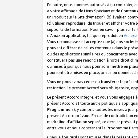
En outre, nous sommes autorisés à (a) contrôler, en
à votre affichage de Liens Spéciaux et de Contenu d
un Produit sur le Site d’Amazon), (b) évaluer, contr
(c) utiliser, reproduire, distribuer et afficher vo
supports de formation. Pour en savoir plus sur la
d’Amazon applicable, tel que reproduit en
Annexe
Vous reconnaissez et acceptez que (a) nos sociétés
pouvant différer de celles contenues dans le prése
ou des applications similaires ou concurrents avec 
constituera pas une renonciation à notre droit d’im
ou mises à jour que nous pourrions mettre en pla
pourront être mises en place, prises ou données à n
Vous ne pouvez pas céder ou transférer le présent 
restriction, le présent Accord sera obligatoire, op
Le présent Accord intègre, et vous vous engagez à r
présent Accord et toute autre politique s’appliqu
Programme
»), y compris toutes les mises à jour
présent Accord prévaut. En cas de contradiction e
marketing d’affiliation séparé, ce dernier prévaut
entre vous et nous concernant le Programme Partena
Chaque fois qu’ils sont utilisés dans le présent Ac