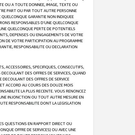
TE OU A TOUTE DONNEE, IMAGE, TEXTE OU
OTRE PART OU PAR TOUT AUTRE PERSONNE
NE QUELCONQUE GARANTIE NON INDIQUEE
 SERONS RESPONSABLES D’UNE QUELCONQUE
UNE QUELCONQUE PERTE DE POTENTIELS
EMENTS, DEPENSES OU ENGAGEMENTS DE VOTRE
ION DE VOTRE PARTICIPATION AU PROGRAMME
ARANTIE, RESPONSABILITE OU DECLARATION
, ACCESSOIRES, SPECIFIQUES, CONSECUTIFS,
S DECOULANT DES OFFRES DE SERVICES, QUAND
LE DECOULANT DES OFFRES DE SERVICE
 CET ACCORD AU COURS DES DOUZE MOIS
ONSABILITE LA PLUS RECENTE. VOUS RENONCEZ
, UNE INJONCTION OU TOUT AUTRE MESURE EN
OUTE RESPONSABILITE DONT LA LEGISLATION
LES QUESTIONS EN RAPPORT DIRECT OU
LCONQUE OFFRE DE SERVICES) OU AVEC UNE