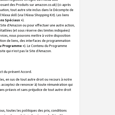
posant des Produits sur amazon.co.uk) (ci-après
isation, tout autre site inclus dans le Décompte de
 l'Alexa skill (via l'Alexa Shopping Kit). Les liens
ens Spéciaux
»).
e Site d’Amazon ou pour effectuer une autre action,
aillées (et sous réserve des limites indiquées)
 services, nous pouvons mettre à votre disposition
ation de liens, des interfaces de programmation
u Programme
»). Le Contenu du Programme
ite qui n’est pas le Site d’Amazon.
ct du présent Accord.
s, en sus de tout autre droit ou recours à notre
s acceptez de renoncer à) toute rémunération qui
ans préavis et sans préjudice de tout autre droit
s, toutes les politiques des prix, conditions