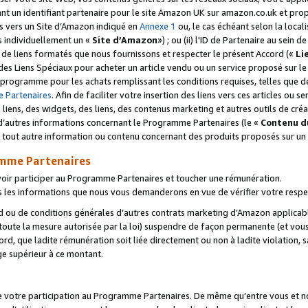
ant un identifiant partenaire pour le site Amazon UK sur amazon.co.uk et pro
ens vers un Site d’Amazon indiqué en
Annexe 1
ou, le cas échéant selon la local
s individuellement un «
Site d’Amazon
») ; ou (ii) l'ID de Partenaire au sein de
 de liens formatés que nous fournissons et respecter le présent Accord («
Li
 des Liens Spéciaux pour acheter un article vendu ou un service proposé sur l
rogramme pour les achats remplissant les conditions requises, telles que dét
 Partenaires
. Afin de faciliter votre insertion des liens vers ces articles ou
liens, des widgets, des liens, des contenus marketing et autres outils de cré
ue d’autres informations concernant le Programme Partenaires (le «
Contenu d
 tout autre information ou contenu concernant des produits proposés sur un s
amme Partenaires
oir participer au Programme Partenaires et toucher une rémunération.
les informations que nous vous demanderons en vue de vérifier votre respe
d ou de conditions générales d’autres contrats marketing d’Amazon applicable
 toute la mesure autorisée par la loi) suspendre de façon permanente (et vou
d, que ladite rémunération soit liée directement ou non à ladite violation, s
e supérieur à ce montant.
de votre participation au Programme Partenaires. De même qu’entre vous et nou