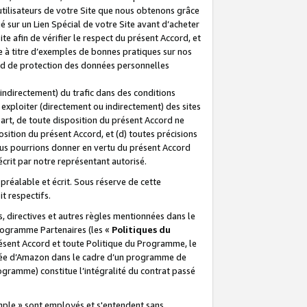
 utilisateurs de votre Site que nous obtenons grâce
é sur un Lien Spécial de votre Site avant d’acheter
te afin de vérifier le respect du présent Accord, et
te à titre d’exemples de bonnes pratiques sur nos
ord de protection des données personnelles
indirectement) du trafic dans des conditions
exploiter (directement ou indirectement) des sites
 part, de toute disposition du présent Accord ne
osition du présent Accord, et (d) toutes précisions
ous pourrions donner en vertu du présent Accord
écrit par notre représentant autorisé.
préalable et écrit. Sous réserve de cette
it respectifs.
s, directives et autres règles mentionnées dans le
programme Partenaires (les «
Politiques du
résent Accord et toute Politique du Programme, le
iliée d’Amazon dans le cadre d’un programme de
ogramme) constitue l’intégralité du contrat passé
xemple » sont employés et s'entendent sans