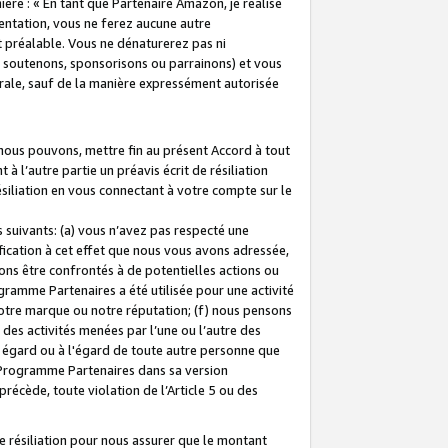
ière : « En tant que Partenaire Amazon, je réalise
mentation, vous ne ferez aucune autre
 préalable. Vous ne dénaturerez pas ni
s soutenons, sponsorisons ou parrainons) et vous
orale, sauf de la manière expressément autorisée
 nous pouvons, mettre fin au présent Accord à tout
à l’autre partie un préavis écrit de résiliation
ésiliation en vous connectant à votre compte sur le
 suivants: (a) vous n’avez pas respecté une
fication à cet effet que nous vous avons adressée,
ns être confrontés à de potentielles actions ou
gramme Partenaires a été utilisée pour une activité
notre marque ou notre réputation; (f) nous pensons
des activités menées par l’une ou l’autre des
 égard ou à l'égard de toute autre personne que
u Programme Partenaires dans sa version
 précède, toute violation de l’Article 5 ou des
 résiliation pour nous assurer que le montant