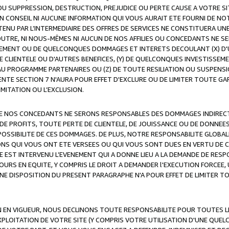
OU SUPPRESSION, DESTRUCTION, PREJUDICE OU PERTE CAUSE A VOTRE SI
 CONSEIL NI AUCUNE INFORMATION QUI VOUS AURAIT ETE FOURNI DE N
ENU PAR L’INTERMEDIAIRE DES OFFRES DE SERVICES NE CONSTITUERA U
OUTRE, NI NOUS-MÊMES NI AUCUN DE NOS AFFILIES OU CONCEDANTS NE
MENT OU DE QUELCONQUES DOMMAGES ET INTERETS DECOULANT (X) D'
DE CLIENTELE OU D'AUTRES BENEFICES, (Y) DE QUELCONQUES INVESTISS
 AU PROGRAMME PARTENAIRES OU (Z) DE TOUTE RESILIATION OU SUSPENS
ENTE SECTION 7 N'AURA POUR EFFET D'EXCLURE OU DE LIMITER TOUTE G
IMITATION OU L’EXCLUSION.
 DE NOS CONCEDANTS NE SERONS RESPONSABLES DES DOMMAGES INDIRECTS
DE PROFITS, TOUTE PERTE DE CLIENTELE, DE JOUISSANCE OU DE DONNEE
POSSIBILITE DE CES DOMMAGES. DE PLUS, NOTRE RESPONSABILITE GLOBA
ONS QUI VOUS ONT ETE VERSEES OU QUI VOUS SONT DUES EN VERTU DE
 EST INTERVENU L’EVENEMENT QUI A DONNE LIEU A LA DEMANDE DE RESP
OURS EN EQUITE, Y COMPRIS LE DROIT A DEMANDER l'EXECUTION FORCEE
UNE DISPOSITION DU PRESENT PARAGRAPHE N'A POUR EFFET DE LIMITER T
ON EN VIGUEUR, NOUS DECLINONS TOUTE RESPONSABILITE POUR TOUTES 
’EXPLOITATION DE VOTRE SITE (Y COMPRIS VOTRE UTILISATION D'UNE QUE