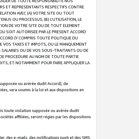
GAGER DE TOUTE RESPONSABILITE NOS
EURS ET REPRESENTANTS RESPECTIFS CONTRE
ELATION AVEC (A) VOTRE SITE OU TOUT
ENUS OU PROCESSUS, (B) L’UTILISATION, LE
ATION DE VOTRE SITE OU DE TOUT ELEMENT
E OU SOIT AUTORISEE PAR LE PRESENT ACCORD
ACCORD (Y COMPRIS TOUTE POLITIQUE DU
DE VOS TAXES ET IMPOTS, OU LE MANQUEMENT
OS SALARIES OU DE VOS SOUS-TRAITANTS OU DE
DE PROCEDURE AU NOM DE TOUTE PARTIE
OITS, ET NOTAMMENT POUR FAIRE APPLIQUER LA
 supposée ou avérée dudit Accord), de
ées, sera soumis à la loi et aux dispositions en
is toute violation supposée ou avérée dudit
iétés affiliées, seront régies par les dispositions
r, des e-mails, des notifications push et des SMS.