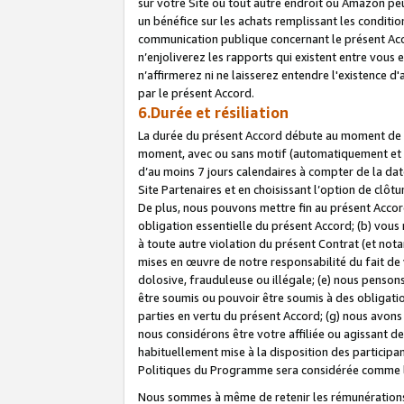
sur votre Site ou tout autre endroit où Amazon peut
un bénéfice sur les achats remplissant les conditio
communication publique concernant le présent Acco
n’enjoliverez les rapports qui existent entre vou
n’affirmerez ni ne laisserez entendre l'existence 
par le présent Accord.
6.Durée et résiliation
La durée du présent Accord débute au moment de vo
moment, avec ou sans motif (automatiquement et sans
d’au moins 7 jours calendaires à compter de la dat
Site Partenaires et en choisissant l’option de clô
De plus, nous pouvons mettre fin au présent Accord
obligation essentielle du présent Accord; (b) vous
à toute autre violation du présent Contrat (et no
mises en œuvre de notre responsabilité du fait de 
dolosive, frauduleuse ou illégale; (e) nous penso
être soumis ou pouvoir être soumis à des obligati
parties en vertu du présent Accord; (g) nous avon
nous considérons être votre affiliée ou agissant 
habituellement mise à la disposition des participants
Politiques du Programme sera considérée comme la 
Nous sommes à même de retenir les rémunérations 