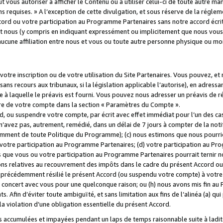
 vous autoriser à afficher le Contenu ou à utiliser celui-ci de toute autre man
ns requises. » A l’exception de cette divulgation, et sous réserve de la régle
rd ou votre participation au Programme Partenaires sans notre accord écrit
s et nous (y compris en indiquant expressément ou implicitement que nous vou
d'aucune affiliation entre nous et vous ou toute autre personne physique ou m
tre inscription ou de votre utilisation du Site Partenaires. Vous pouvez, et
 recours aux tribunaux, si la législation applicable l’autorise), en adressant 
e à laquelle le préavis est fourni. Vous pouvez nous adresser un préavis de r
ture de votre compte dans la section « Paramètres du Compte ».
, ou suspendre votre compte, par écrit avec effet immédiat pour l’un des cas
 n’avez pas, autrement, remédié, dans un délai de 7 jours à compter de la noti
tamment de toute Politique du Programme); (c) nous estimons que nous pourrio
votre participation au Programme Partenaires; (d) votre participation au Pro
ns que vous ou votre participation au Programme Partenaires pourrait ternir 
ons relatives au recouvrement des impôts dans le cadre du présent Accord ou 
s précédemment résilié le présent Accord (ou suspendu votre compte) à votre
de concert avec vous pour une quelconque raison; ou (h) nous avons mis fin a
. Afin d’éviter toute ambiguïté, et sans limitation aux fins de l’alinéa (a) qui
violation d’une obligation essentielle du présent Accord.
accumulées et impayées pendant un laps de temps raisonnable suite à ladite