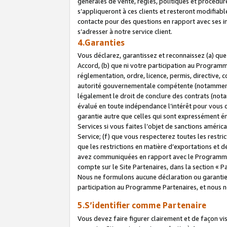
générales de vente, règles, politiques et procédure
s’appliqueront à ces clients et resteront modifiabl
contacte pour des questions en rapport avec ses in
s’adresser à notre service client.
4.Garanties
Vous déclarez, garantissez et reconnaissez (a) qu
Accord, (b) que ni votre participation au Programme
réglementation, ordre, licence, permis, directive,
autorité gouvernementale compétente (notamment le
légalement le droit de conclure des contrats (not
évalué en toute indépendance l’intérêt pour vous 
garantie autre que celles qui sont expressément én
Services si vous faites l’objet de sanctions amér
Service; (f) que vous respecterez toutes les restri
que les restrictions en matière d’exportations et d
avez communiquées en rapport avec le Programme P
compte sur le Site Partenaires, dans la section «
Nous ne formulons aucune déclaration ou garantie
participation au Programme Partenaires, et nous n
5.S’identifier comme Partenaire
Vous devez faire figurer clairement et de façon vi