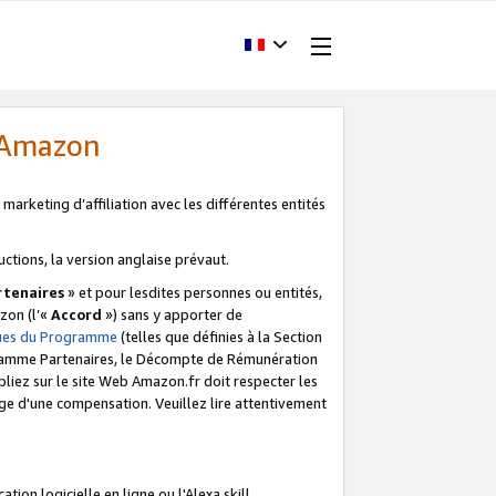
d'Amazon
marketing d’affiliation avec les différentes entités
uctions, la version anglaise prévaut.
tenaires
» et pour lesdites personnes ou entités,
zon (l’«
Accord
») sans y apporter de
ques du Programme
(telles que définies à la Section
ogramme Partenaires, le Décompte de Rémunération
iez sur le site Web Amazon.fr doit respecter les
ge d'une compensation. Veuillez lire attentivement
on logicielle en ligne ou l'Alexa skill