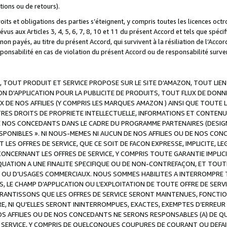
ations ou de retours).
droits et obligations des parties s’éteignent, y compris toutes les licences oc
révus aux Articles 3, 4, 5, 6, 7, 8, 10 et 11 du présent Accord et tels que sp
n payés, au titre du présent Accord, qui survivent à la résiliation de l’Accord
onsabilité en cas de violation du présent Accord ou de responsabilité survenu
, TOUT PRODUIT ET SERVICE PROPOSE SUR LE SITE D’AMAZON, TOUT LIEN
 D'APPLICATION POUR LA PUBLICITE DE PRODUITS, TOUT FLUX DE DONN
DE NOS AFFILIES (Y COMPRIS LES MARQUES AMAZON ) AINSI QUE TOUTE L
RES DROITS DE PROPRIETE INTELLECTUELLE, INFORMATIONS ET CONTENU
DE NOS CONCEDANTS DANS LE CADRE DU PROGRAMME PARTENAIRES (DESIG
E DISPONIBLES ». NI NOUS-MEMES NI AUCUN DE NOS AFFILIES OU DE NOS
LES OFFRES DE SERVICE, QUE CE SOIT DE FACON EXPRESSE, IMPLICITE, L
CERNANT LES OFFRES DE SERVICE, Y COMPRIS TOUTE GARANTIE IMPLICIT
QUATION A UNE FINALITE SPECIFIQUE OU DE NON-CONTREFAÇON, ET TOUTE
 OU D’USAGES COMMERCIAUX. NOUS SOMMES HABILITES A INTERROMPRE TO
S, LE CHAMP D’APPLICATION OU L’EXPLOITATION DE TOUTE OFFRE DE SER
ARANTISSONS QUE LES OFFRES DE SERVICE SERONT MAINTENUES, FONCTIO
ERE, NI QU’ELLES SERONT ININTERROMPUES, EXACTES, EXEMPTES D’ER
S AFFILIES OU DE NOS CONCEDANTS NE SERONS RESPONSABLES (A) DE QU
E SERVICE, Y COMPRIS DE QUELCONQUES COUPURES DE COURANT OU DEFAI