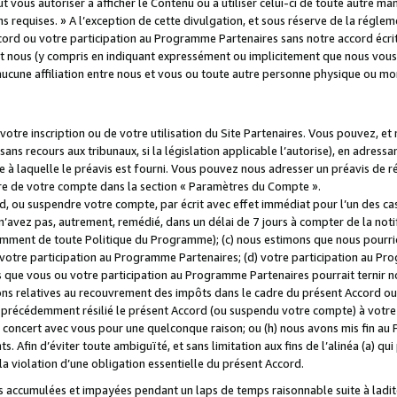
 vous autoriser à afficher le Contenu ou à utiliser celui-ci de toute autre man
ns requises. » A l’exception de cette divulgation, et sous réserve de la régle
rd ou votre participation au Programme Partenaires sans notre accord écrit
s et nous (y compris en indiquant expressément ou implicitement que nous vou
d'aucune affiliation entre nous et vous ou toute autre personne physique ou m
tre inscription ou de votre utilisation du Site Partenaires. Vous pouvez, et
 recours aux tribunaux, si la législation applicable l’autorise), en adressant 
e à laquelle le préavis est fourni. Vous pouvez nous adresser un préavis de r
ture de votre compte dans la section « Paramètres du Compte ».
, ou suspendre votre compte, par écrit avec effet immédiat pour l’un des cas
 n’avez pas, autrement, remédié, dans un délai de 7 jours à compter de la noti
tamment de toute Politique du Programme); (c) nous estimons que nous pourrio
votre participation au Programme Partenaires; (d) votre participation au Pro
ns que vous ou votre participation au Programme Partenaires pourrait ternir 
ons relatives au recouvrement des impôts dans le cadre du présent Accord ou 
s précédemment résilié le présent Accord (ou suspendu votre compte) à votre
de concert avec vous pour une quelconque raison; ou (h) nous avons mis fin a
. Afin d’éviter toute ambiguïté, et sans limitation aux fins de l’alinéa (a) qui
violation d’une obligation essentielle du présent Accord.
accumulées et impayées pendant un laps de temps raisonnable suite à ladite