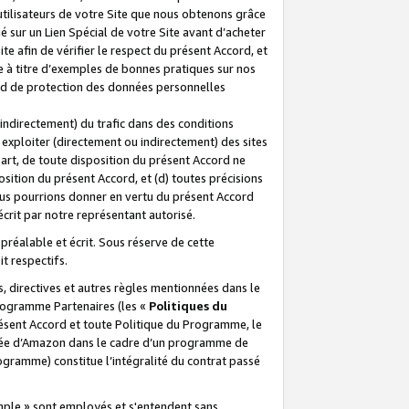
 utilisateurs de votre Site que nous obtenons grâce
é sur un Lien Spécial de votre Site avant d’acheter
te afin de vérifier le respect du présent Accord, et
te à titre d’exemples de bonnes pratiques sur nos
ord de protection des données personnelles
indirectement) du trafic dans des conditions
exploiter (directement ou indirectement) des sites
 part, de toute disposition du présent Accord ne
osition du présent Accord, et (d) toutes précisions
ous pourrions donner en vertu du présent Accord
écrit par notre représentant autorisé.
préalable et écrit. Sous réserve de cette
it respectifs.
s, directives et autres règles mentionnées dans le
programme Partenaires (les «
Politiques du
résent Accord et toute Politique du Programme, le
iliée d’Amazon dans le cadre d’un programme de
ogramme) constitue l’intégralité du contrat passé
xemple » sont employés et s'entendent sans