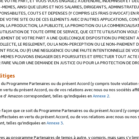
 VOTRE PART, ET VOUS VOUS ENGAGEZ A DEFENDRE, INDEMNISER ET DE
-MEMES, AINSI QUE LEURS ET NOS SALARIES, DIRIGEANTS, ADMINISTRAT
NSABILITES, COUTS ET DEPENSES (Y COMPRIS LES FRAIS D’AVOCAT) EN R
 DE VOTRE SITE OU DE CES ELEMENTS AVEC D’AUTRES APPLICATIONS, CONT
ON, LA PRODUCTION, LA PUBLICITE, LA PROMOTION OU LA COMMERCIALIS
UTILISATION DE TOUTE OFFRE DE SERVICE, QUE CETTE UTILISATION VIOL
NQUEMENT DE VOTRE PART A UNE QUELCONQUE DISPOSITION DU PRESENT 
COLLECTE, LE REGLEMENT, OU LA NON-PERCEPTION OU LE NON-PAIEMENT 
NT FISCAL OU (F) UNE NEGLIGENCE OU UNE FAUTE INTENTIONNELLE DE V
MEMES POUVONS ENGAGER DES POURSUITES ET EFFECTUER TOUT ACTE 
 FAIRE VALOIR UNE DEMANDE EN JUSTICE OU POUR LA PROTECTION DE DR
litiges
t du Programme Partenaires ou du présent Accord (y compris toute violation
 vertu du présent Accord, ou de vos relations avec nous ou nos sociétés affili
ite d’ Amazon correspondant, telles qu'indiquées en
Annexe 2
.
e façon que ce soit du Programme Partenaires ou du présent Accord (y compr
ffectuées en vertu du présent Accord, ou de vos relations avec nous ou nos soc
nt, telles qu'indiquées en
Annexe 3
.
 au programme Partenaires de temps à autre, y compris, mais sans s'y limite