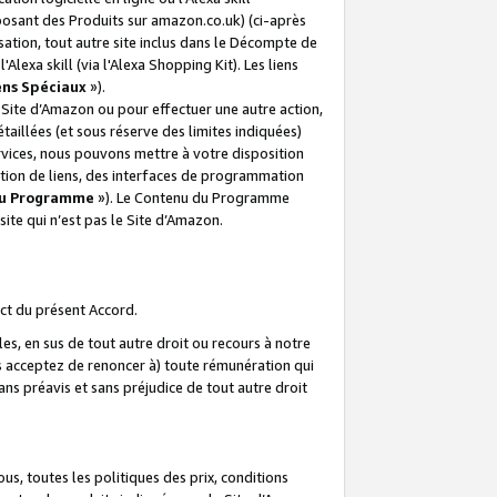
posant des Produits sur amazon.co.uk) (ci-après
isation, tout autre site inclus dans le Décompte de
 l'Alexa skill (via l'Alexa Shopping Kit). Les liens
ens Spéciaux
»).
e Site d’Amazon ou pour effectuer une autre action,
aillées (et sous réserve des limites indiquées)
 services, nous pouvons mettre à votre disposition
ation de liens, des interfaces de programmation
u Programme
»). Le Contenu du Programme
ite qui n’est pas le Site d’Amazon.
ct du présent Accord.
s, en sus de tout autre droit ou recours à notre
s acceptez de renoncer à) toute rémunération qui
ans préavis et sans préjudice de tout autre droit
s, toutes les politiques des prix, conditions