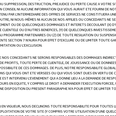
OU SUPPRESSION, DESTRUCTION, PREJUDICE OU PERTE CAUSE A VOTRE SI
 CONSEIL NI AUCUNE INFORMATION QUI VOUS AURAIT ETE FOURNI DE N
ENU PAR L’INTERMEDIAIRE DES OFFRES DE SERVICES NE CONSTITUERA U
OUTRE, NI NOUS-MÊMES NI AUCUN DE NOS AFFILIES OU CONCEDANTS NE
MENT OU DE QUELCONQUES DOMMAGES ET INTERETS DECOULANT (X) D'
DE CLIENTELE OU D'AUTRES BENEFICES, (Y) DE QUELCONQUES INVESTISS
 AU PROGRAMME PARTENAIRES OU (Z) DE TOUTE RESILIATION OU SUSPENS
ENTE SECTION 7 N'AURA POUR EFFET D'EXCLURE OU DE LIMITER TOUTE G
IMITATION OU L’EXCLUSION.
 DE NOS CONCEDANTS NE SERONS RESPONSABLES DES DOMMAGES INDIRECTS
DE PROFITS, TOUTE PERTE DE CLIENTELE, DE JOUISSANCE OU DE DONNEE
POSSIBILITE DE CES DOMMAGES. DE PLUS, NOTRE RESPONSABILITE GLOBA
ONS QUI VOUS ONT ETE VERSEES OU QUI VOUS SONT DUES EN VERTU DE
 EST INTERVENU L’EVENEMENT QUI A DONNE LIEU A LA DEMANDE DE RESP
OURS EN EQUITE, Y COMPRIS LE DROIT A DEMANDER l'EXECUTION FORCEE
UNE DISPOSITION DU PRESENT PARAGRAPHE N'A POUR EFFET DE LIMITER T
ON EN VIGUEUR, NOUS DECLINONS TOUTE RESPONSABILITE POUR TOUTES 
’EXPLOITATION DE VOTRE SITE (Y COMPRIS VOTRE UTILISATION D'UNE QUE