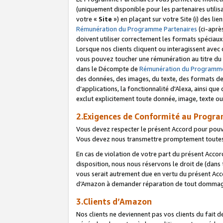
(uniquement disponible pour les partenaires utilis
votre «
Site
») en plaçant sur votre Site (i) des li
Rémunération du Programme Partenaires
(ci-aprè
doivent utiliser correctement les formats spéciaux
Lorsque nos clients cliquent ou interagissent avec
vous pouvez toucher une rémunération au titre du p
dans le Décompte de
Rémunération du Programme
des données, des images, du texte, des formats de 
d’applications, la fonctionnalité d'Alexa, ainsi q
exclut explicitement toute donnée, image, texte ou
2.Exigences de Conformité au Progr
Vous devez respecter le présent Accord pour pouv
Vous devez nous transmettre promptement toutes 
En cas de violation de votre part du présent Accor
disposition, nous nous réservons le droit de (dans
vous serait autrement due en vertu du présent Accor
d’Amazon à demander réparation de tout dommag
3.Clients d’Amazon
Nos clients ne deviennent pas vos clients du fait 