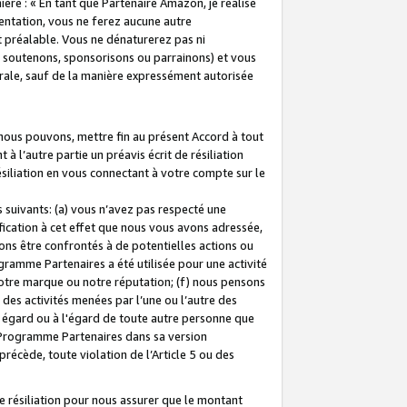
ière : « En tant que Partenaire Amazon, je réalise
mentation, vous ne ferez aucune autre
 préalable. Vous ne dénaturerez pas ni
s soutenons, sponsorisons ou parrainons) et vous
orale, sauf de la manière expressément autorisée
 nous pouvons, mettre fin au présent Accord à tout
à l’autre partie un préavis écrit de résiliation
ésiliation en vous connectant à votre compte sur le
 suivants: (a) vous n’avez pas respecté une
fication à cet effet que nous vous avons adressée,
ns être confrontés à de potentielles actions ou
gramme Partenaires a été utilisée pour une activité
notre marque ou notre réputation; (f) nous pensons
des activités menées par l’une ou l’autre des
 égard ou à l'égard de toute autre personne que
u Programme Partenaires dans sa version
 précède, toute violation de l’Article 5 ou des
 résiliation pour nous assurer que le montant