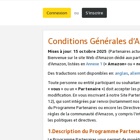
Connexion
S’inscrire
ou
Conditions Générales d
Mises à jour
:
15 octobre 2025
(Partenaires actu
Bienvenue sur le site Web d’Amazon dédié aux part
d’Amazon, listées en
Annexe 1
(«
Amazon
» ou «
n
Des traductions sont disponibles en:
anglais
,
alle
Toute personne ou entité participant ou souhaitan
«
vous
» ou un «
Partenaire
») doit accepter les
modification. En vous inscrivant à notre Site Parte
12), qui sont intégrées par renvoi (notamment no
du Programme Partenaires ou encore les Directive
règles de la communauté d'Amazon, y compris l'int
les politiques et directives.
1.Description du Programme Partena
Le Programme Partenaires vous permet de monétiser 