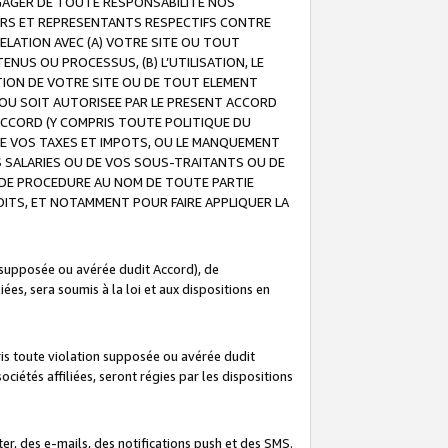
GAGER DE TOUTE RESPONSABILITE NOS
EURS ET REPRESENTANTS RESPECTIFS CONTRE
ELATION AVEC (A) VOTRE SITE OU TOUT
ENUS OU PROCESSUS, (B) L’UTILISATION, LE
ATION DE VOTRE SITE OU DE TOUT ELEMENT
E OU SOIT AUTORISEE PAR LE PRESENT ACCORD
ACCORD (Y COMPRIS TOUTE POLITIQUE DU
DE VOS TAXES ET IMPOTS, OU LE MANQUEMENT
OS SALARIES OU DE VOS SOUS-TRAITANTS OU DE
DE PROCEDURE AU NOM DE TOUTE PARTIE
OITS, ET NOTAMMENT POUR FAIRE APPLIQUER LA
 supposée ou avérée dudit Accord), de
ées, sera soumis à la loi et aux dispositions en
is toute violation supposée ou avérée dudit
iétés affiliées, seront régies par les dispositions
r, des e-mails, des notifications push et des SMS.