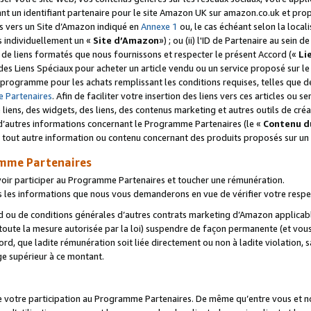
ant un identifiant partenaire pour le site Amazon UK sur amazon.co.uk et pro
ens vers un Site d’Amazon indiqué en
Annexe 1
ou, le cas échéant selon la local
s individuellement un «
Site d’Amazon
») ; ou (ii) l'ID de Partenaire au sein de
 de liens formatés que nous fournissons et respecter le présent Accord («
Li
 des Liens Spéciaux pour acheter un article vendu ou un service proposé sur l
rogramme pour les achats remplissant les conditions requises, telles que dét
 Partenaires
. Afin de faciliter votre insertion des liens vers ces articles ou
liens, des widgets, des liens, des contenus marketing et autres outils de cré
ue d’autres informations concernant le Programme Partenaires (le «
Contenu d
 tout autre information ou contenu concernant des produits proposés sur un s
amme Partenaires
oir participer au Programme Partenaires et toucher une rémunération.
les informations que nous vous demanderons en vue de vérifier votre respe
d ou de conditions générales d’autres contrats marketing d’Amazon applicable
 toute la mesure autorisée par la loi) suspendre de façon permanente (et vou
d, que ladite rémunération soit liée directement ou non à ladite violation, s
e supérieur à ce montant.
de votre participation au Programme Partenaires. De même qu’entre vous et nou