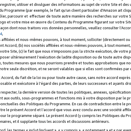
registrer, utiliser et divulguer des informations au sujet de votre Site et des
u Programme (par exemple, le fait qu’un client particulier d'Amazon ait cliqu
ôler, parcourir et effectuer de toute autre manière des recherches sur votre Si
tre logo et votre mise en œuvre du Contenu du Programme figurant sur votre Si
 façon dont nous traitons vos données personnelles, veuillez consulter l’Acc
 4
,
 affiliées et nous-mêmes pouvons, à tout moment, solliciter (directement ou 
nt Accord, (b) nos sociétés affiliées et nous-mêmes pouvons, à tout moment, 
votre Site, (c) le fait que nous n’imposions pas la stricte exécution, de votre
poser ultérieurement l’exécution de ladite disposition ou de toute autre disp
ce, toutes mesures que nous pourrions prendre et toutes approbations que n
otre seule discrétion, et ne seront valables que si elles sont confirmées par 
Accord, du fait de la loi ou pour toute autre cause, sans notre accord exprès 
posable et exécutoire à l’égard des parties, de leurs successeurs et ayants dro
especter, la dernière version de toutes les politiques, annexes, spécification
ant aux outils, sous-programmes et fonctions mis à votre disposition par le 
 ponctuelles des Politiques du Programme. En cas de contradiction entre le p
ntre le présent Accord et l’accord que vous avez conclu avec une société aff
 pour le programme séparé. Le présent Accord (y compris les Politiques du Pr
ires, et il supplante tous les accords et discussions antérieurs.
cord, les termes « inclut/incluent », « y compris », « notamment » et « par e