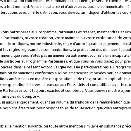
s d’utilisation concernant les commandes des clients, le service client et les
es à tout moment. Vous ne traiterez ni n'adresserez aucune communication à au
teractions avec un Site d’Amazon, vous devrez lui indiquer d’utiliser les coo
e vous participerez au Programme Partenaires et créerez, maintiendrez et ex
 Partenaires, ni votre création, votre maintien ou votre exploitation de votre
 code de pratiques, norme industrielle, règle d’autorégulation, jugement, déc
s règles régissant les communications, la protection des données, la public
amment, que vous n’êtes pas un mineur ou autrement soumis à une incapacité l
de participer au Programme Partenaires, et que vous ne vous basez pour pren
oncées dans le présent Accord, (e) que vous ne participerez pas au Programme
icaines ou de sanctions conformes aux lois américaines imposées par les gouv
ctions américaines en matière d’exportation et de réexportation applicables aux
e réexportation édictées ailleurs qu’aux Etats-Unis et compatibles avec le dr
artenaires sont toujours exactes et complètes. Vous pouvez mettre à jour 
 Paramètres du Compte ».
, ni aucun engagement, quant au volume du trafic ou de la rémunération qu
e pouvons être tenus pour responsables de toute action que vous entreprend
sible la mention suivante, ou toute autre mention similaire en substance pré