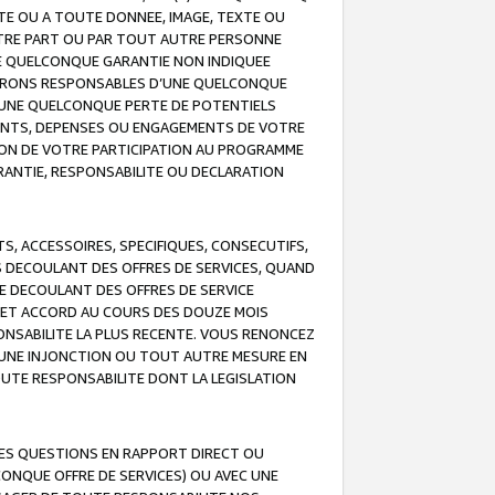
TE OU A TOUTE DONNEE, IMAGE, TEXTE OU
OTRE PART OU PAR TOUT AUTRE PERSONNE
NE QUELCONQUE GARANTIE NON INDIQUEE
 SERONS RESPONSABLES D’UNE QUELCONQUE
UNE QUELCONQUE PERTE DE POTENTIELS
EMENTS, DEPENSES OU ENGAGEMENTS DE VOTRE
ION DE VOTRE PARTICIPATION AU PROGRAMME
ARANTIE, RESPONSABILITE OU DECLARATION
, ACCESSOIRES, SPECIFIQUES, CONSECUTIFS,
S DECOULANT DES OFFRES DE SERVICES, QUAND
LE DECOULANT DES OFFRES DE SERVICE
 CET ACCORD AU COURS DES DOUZE MOIS
ONSABILITE LA PLUS RECENTE. VOUS RENONCEZ
, UNE INJONCTION OU TOUT AUTRE MESURE EN
OUTE RESPONSABILITE DONT LA LEGISLATION
LES QUESTIONS EN RAPPORT DIRECT OU
LCONQUE OFFRE DE SERVICES) OU AVEC UNE