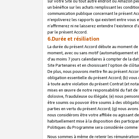
sur votre Site ou tout autre endroit où Amazon peut
un bénéfice sur les achats remplissant les conditio
communication publique concernant le présent Acco
n’enjoliverez les rapports qui existent entre vou
n’affirmerez ni ne laisserez entendre l'existence 
par le présent Accord.
6.Durée et résiliation
La durée du présent Accord débute au moment de vo
moment, avec ou sans motif (automatiquement et sans
d’au moins 7 jours calendaires à compter de la dat
Site Partenaires et en choisissant l’option de clô
De plus, nous pouvons mettre fin au présent Accord
obligation essentielle du présent Accord; (b) vous
à toute autre violation du présent Contrat (et no
mises en œuvre de notre responsabilité du fait de 
dolosive, frauduleuse ou illégale; (e) nous penso
être soumis ou pouvoir être soumis à des obligati
parties en vertu du présent Accord; (g) nous avon
nous considérons être votre affiliée ou agissant 
habituellement mise à la disposition des participants
Politiques du Programme sera considérée comme la 
Nous sommes à même de retenir les rémunérations 