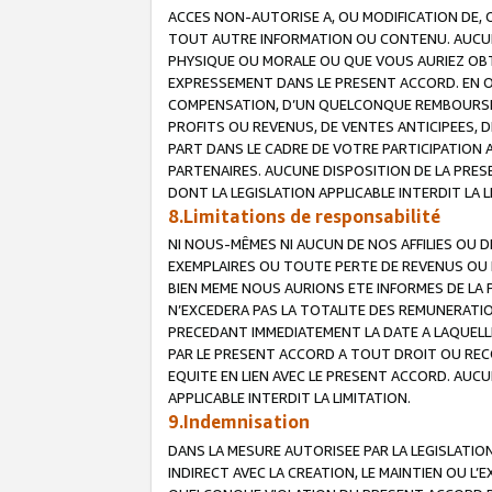
ACCES NON-AUTORISE A, OU MODIFICATION DE, 
TOUT AUTRE INFORMATION OU CONTENU. AUCUN
PHYSIQUE OU MORALE OU QUE VOUS AURIEZ OBT
EXPRESSEMENT DANS LE PRESENT ACCORD. EN 
COMPENSATION, D’UN QUELCONQUE REMBOURSE
PROFITS OU REVENUS, DE VENTES ANTICIPEES, 
PART DANS LE CADRE DE VOTRE PARTICIPATION
PARTENAIRES. AUCUNE DISPOSITION DE LA PRES
DONT LA LEGISLATION APPLICABLE INTERDIT LA L
8.Limitations de responsabilité
NI NOUS-MÊMES NI AUCUN DE NOS AFFILIES OU
EXEMPLAIRES OU TOUTE PERTE DE REVENUS OU 
BIEN MEME NOUS AURIONS ETE INFORMES DE LA 
N’EXCEDERA PAS LA TOTALITE DES REMUNERATI
PRECEDANT IMMEDIATEMENT LA DATE A LAQUELLE
PAR LE PRESENT ACCORD A TOUT DROIT OU REC
EQUITE EN LIEN AVEC LE PRESENT ACCORD. AUC
APPLICABLE INTERDIT LA LIMITATION.
9.Indemnisation
DANS LA MESURE AUTORISEE PAR LA LEGISLATI
INDIRECT AVEC LA CREATION, LE MAINTIEN OU L