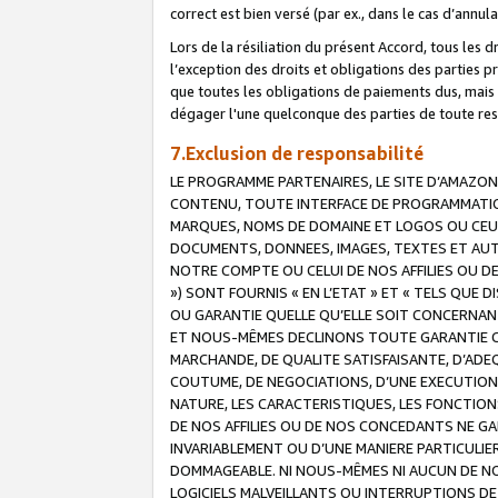
correct est bien versé (par ex., dans le cas d’annul
Lors de la résiliation du présent Accord, tous les 
l’exception des droits et obligations des parties p
que toutes les obligations de paiements dus, mais no
dégager l'une quelconque des parties de toute resp
7.Exclusion de responsabilité
LE PROGRAMME PARTENAIRES, LE SITE D’AMAZON
CONTENU, TOUTE INTERFACE DE PROGRAMMATION
MARQUES, NOMS DE DOMAINE ET LOGOS OU CEUX 
DOCUMENTS, DONNEES, IMAGES, TEXTES ET AUT
NOTRE COMPTE OU CELUI DE NOS AFFILIES OU 
») SONT FOURNIS « EN L’ETAT » ET « TELS QU
OU GARANTIE QUELLE QU’ELLE SOIT CONCERNANT 
ET NOUS-MÊMES DECLINONS TOUTE GARANTIE CON
MARCHANDE, DE QUALITE SATISFAISANTE, D’ADE
COUTUME, DE NEGOCIATIONS, D’UNE EXECUTION
NATURE, LES CARACTERISTIQUES, LES FONCTION
DE NOS AFFILIES OU DE NOS CONCEDANTS NE G
INVARIABLEMENT OU D’UNE MANIERE PARTICULI
DOMMAGEABLE. NI NOUS-MÊMES NI AUCUN DE NO
LOGICIELS MALVEILLANTS OU INTERRUPTIONS D