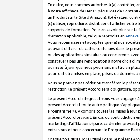
En outre, nous sommes autorisés à (a) contrôler, en
à votre affichage de Liens Spéciaux et de Contenu d
un Produit sur le Site d’Amazon), (b) évaluer, contr
(c) utiliser, reproduire, distribuer et afficher vo
supports de formation. Pour en savoir plus sur la
d’Amazon applicable, tel que reproduit en
Annexe
Vous reconnaissez et acceptez que (a) nos sociétés
pouvant différer de celles contenues dans le prése
ou des applications similaires ou concurrents avec 
constituera pas une renonciation à notre droit d’im
ou mises à jour que nous pourrions mettre en pla
pourront être mises en place, prises ou données à n
Vous ne pouvez pas céder ou transférer le présent 
restriction, le présent Accord sera obligatoire, op
Le présent Accord intègre, et vous vous engagez à r
présent Accord et toute autre politique s’appliqu
Programme
»), y compris toutes les mises à jour
présent Accord prévaut. En cas de contradiction e
marketing d’affiliation séparé, ce dernier prévaut
entre vous et nous concernant le Programme Partena
Chaque fois qu’ils sont utilisés dans le présent Ac