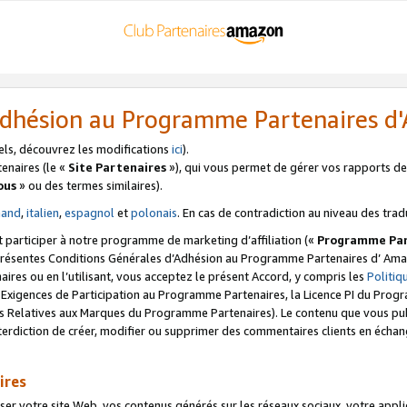
’Adhésion au Programme Partenaires 
els, découvrez les modifications
ici
).
enaires (le «
Site Partenaires
»), qui vous permet de gérer vos rapports de 
ous
» ou des termes similaires).
mand
,
italien
,
espagnol
et
polonais
. En cas de contradiction au niveau des trad
t participer à notre programme de marketing d’affiliation («
Programme Par
 présentes Conditions Générales d’Adhésion au Programme Partenaires d’ Ama
naires ou en l’utilisant, vous acceptez le présent Accord, y compris les
Politi
s Exigences de Participation au Programme Partenaires, la Licence PI du Pr
s Relatives aux Marques du Programme Partenaires). Le contenu que vous publ
erdiction de créer, modifier ou supprimer des commentaires clients en échan
ires
votre site Web, vos contenus générés sur les réseaux sociaux, votre applicati