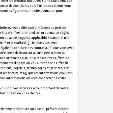
 ventes de produits indiquées sur le Site d’Amazon
cun de nos clients et, si l’un de nos clients vous
rdonnées figurant sur le Site d’Amazon pour
ploiterez votre Site conformément au présent
 Site n’enfreindront nul loi, ordonnance, règle,
ision ou autre exigence applicable émanant d’une
ité et le marketing), (c) que vous avez
égale de conclure des contrats), (d) que vous avez
dre cette décision sur aucune déclaration ou
 Partenaires ni n’utiliserez d’autres Offres de
ernements du pays où vous utilisez une Offre de
 biens, logiciels, technologies et services, ainsi
oit américain; et (g) que les informations que vous
vos informations en vous connectant à votre
e vous pouvez attendre à tout moment de votre
rez du fait de vos attentes.
cédemment autorisée au titre du présent Accord,