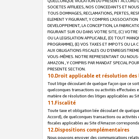
QUELCONQUE VIOLATION DU PRESENT ACCORD DE
SOCIETES AFFILIEES, NOS CONCEDANTS ET NOUS
TOUS DOMMAGES, RECLAMATIONS, PERTES, RESPO
ELEMENT Y FIGURANT, Y COMPRIS L’ASSOCIATION
DEVELOPPEMENT, LA CONCEPTION, LA FABRICATI
FIGURANT SUR OU DANS VOTRE SITE, (C) VOTRE 
OU LA LEGISLATION APPLICABLE, (D) TOUT MA
PROGRAMME), (E) VOS TAXES ET IMPOTS OU LA 
AUX OBLIGATIONS FISCALES OU D’ENREGISTREME
VOUS-MÊMES. NOTRE REPRESENTANT OU NOUS-
AMAZON , Y COMPRIS PAR MANDAT SPECIAL POUR
PRESENTE SECTION.
10.Droit applicable et résolution des 
Tout litige découlant de quelque façon que ce soi
quelconques transactions ou activités effectuées en
matière de résolution des litiges applicables au S
11.Fiscalité
Toute taxe et obligation liée découlant de quelqu
Accord), de quelconques transactions ou activités e
fiscales applicables au Site d’Amazon corresponda
12.Dispositions complémentaires
Nous pouvons envoyer des communications relatives