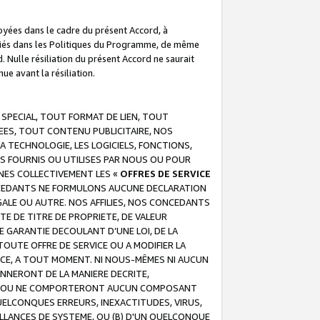
troyées dans le cadre du présent Accord, à
écifiés dans les Politiques du Programme, de même
. Nulle résiliation du présent Accord ne saurait
e avant la résiliation.
 SPECIAL, TOUT FORMAT DE LIEN, TOUT
EES, TOUT CONTENU PUBLICITAIRE, NOS
A TECHNOLOGIE, LES LOGICIELS, FONCTIONS,
S FOURNIS OU UTILISES PAR NOUS OU POUR
NES COLLECTIVEMENT LES «
OFFRES DE SERVICE
 CONCEDANTS NE FORMULONS AUCUNE DECLARATION
EGALE OU AUTRE. NOS AFFILIES, NOS CONCEDANTS
E DE TITRE DE PROPRIETE, DE VALEUR
 GARANTIE DECOULANT D’UNE LOI, DE LA
UTE OFFRE DE SERVICE OU A MODIFIER LA
VICE, A TOUT MOMENT. NI NOUS-MÊMES NI AUCUN
NNERONT DE LA MANIERE DECRITE,
REUR OU NE COMPORTERONT AUCUN COMPOSANT
ELCONQUES ERREURS, INEXACTITUDES, VIRUS,
LLANCES DE SYSTEME, OU (B) D'UN QUELCONQUE