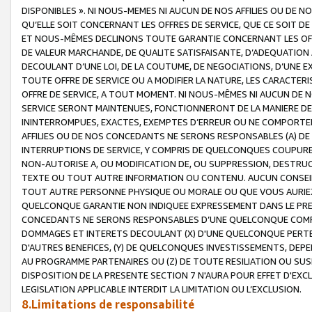
DISPONIBLES ». NI NOUS-MEMES NI AUCUN DE NOS AFFILIES OU D
QU’ELLE SOIT CONCERNANT LES OFFRES DE SERVICE, QUE CE SOIT DE
ET NOUS-MÊMES DECLINONS TOUTE GARANTIE CONCERNANT LES OFFRE
DE VALEUR MARCHANDE, DE QUALITE SATISFAISANTE, D’ADEQUATION
DECOULANT D’UNE LOI, DE LA COUTUME, DE NEGOCIATIONS, D’UNE
TOUTE OFFRE DE SERVICE OU A MODIFIER LA NATURE, LES CARACTERI
OFFRE DE SERVICE, A TOUT MOMENT. NI NOUS-MÊMES NI AUCUN DE 
SERVICE SERONT MAINTENUES, FONCTIONNERONT DE LA MANIERE DECR
ININTERROMPUES, EXACTES, EXEMPTES D’ERREUR OU NE COMPORT
AFFILIES OU DE NOS CONCEDANTS NE SERONS RESPONSABLES (A) DE
INTERRUPTIONS DE SERVICE, Y COMPRIS DE QUELCONQUES COUPURE
NON-AUTORISE A, OU MODIFICATION DE, OU SUPPRESSION, DESTRUC
TEXTE OU TOUT AUTRE INFORMATION OU CONTENU. AUCUN CONSEIL 
TOUT AUTRE PERSONNE PHYSIQUE OU MORALE OU QUE VOUS AURIEZ 
QUELCONQUE GARANTIE NON INDIQUEE EXPRESSEMENT DANS LE PRES
CONCEDANTS NE SERONS RESPONSABLES D’UNE QUELCONQUE COM
DOMMAGES ET INTERETS DECOULANT (X) D'UNE QUELCONQUE PERTE D
D'AUTRES BENEFICES, (Y) DE QUELCONQUES INVESTISSEMENTS, DEP
AU PROGRAMME PARTENAIRES OU (Z) DE TOUTE RESILIATION OU SU
DISPOSITION DE LA PRESENTE SECTION 7 N'AURA POUR EFFET D'EXC
LEGISLATION APPLICABLE INTERDIT LA LIMITATION OU L’EXCLUSION.
8.Limitations de responsabilité