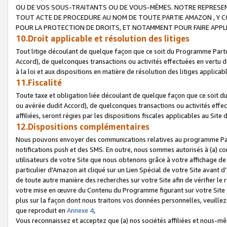
OU DE VOS SOUS-TRAITANTS OU DE VOUS-MÊMES. NOTRE REPRES
TOUT ACTE DE PROCEDURE AU NOM DE TOUTE PARTIE AMAZON , Y CO
POUR LA PROTECTION DE DROITS, ET NOTAMMENT POUR FAIRE APPL
10.Droit applicable et résolution des litiges
Tout litige découlant de quelque façon que ce soit du Programme Parte
Accord), de quelconques transactions ou activités effectuées en vertu d
à la loi et aux dispositions en matière de résolution des litiges applic
11.Fiscalité
Toute taxe et obligation liée découlant de quelque façon que ce soit 
ou avérée dudit Accord), de quelconques transactions ou activités effe
affiliées, seront régies par les dispositions fiscales applicables au Si
12.Dispositions complémentaires
Nous pouvons envoyer des communications relatives au programme Parten
notifications push et des SMS. En outre, nous sommes autorisés à (a) cont
utilisateurs de votre Site que nous obtenons grâce à votre affichage de
particulier d'Amazon ait cliqué sur un Lien Spécial de votre Site avant d
de toute autre manière des recherches sur votre Site afin de vérifier le re
votre mise en œuvre du Contenu du Programme figurant sur votre Site à
plus sur la façon dont nous traitons vos données personnelles, veuille
que reproduit en
Annexe 4
,
Vous reconnaissez et acceptez que (a) nos sociétés affiliées et nous-m