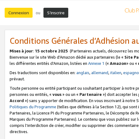
Connexion
S’inscrire
ou
Conditions Générales d’Adhésion 
Mises à jour
:
15 octobre 2025
(Partenaires actuels, découvrez les m
Bienvenue sur le site Web d’Amazon dédié aux partenaires (le «
Site P
les différentes entités d’Amazon, listées en
Annexe 1
(«
Amazon
» ou «
Des traductions sont disponibles en:
anglais
,
allemand
,
italien
,
espagno
prévaut.
Toute personne ou entité participant ou souhaitant participer à notre 
personnes ou entités, «
vous
» ou un «
Partenaire
») doit accepter le
Accord
») sans y apporter de modification. En vous inscrivant à notre Si
Politiques du Programme
(telles que définies à la Section 12), qui so
Partenaires, la Licence PI du Programme Partenaires, le Décompte de 
Marques du Programme Partenaires). Le contenu que vous publiez sur l
compris l'interdiction de créer, modifier ou supprimer des commentaires
directives.