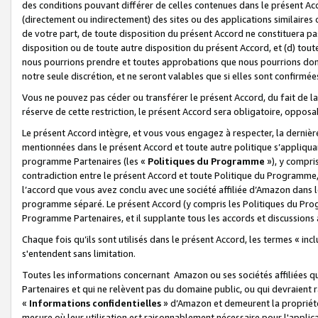
des conditions pouvant différer de celles contenues dans le présent Ac
(directement ou indirectement) des sites ou des applications similaires o
de votre part, de toute disposition du présent Accord ne constituera pa
disposition ou de toute autre disposition du présent Accord, et (d) tou
nous pourrions prendre et toutes approbations que nous pourrions donn
notre seule discrétion, et ne seront valables que si elles sont confirmée
Vous ne pouvez pas céder ou transférer le présent Accord, du fait de la 
réserve de cette restriction, le présent Accord sera obligatoire, opposab
Le présent Accord intègre, et vous vous engagez à respecter, la dernière 
mentionnées dans le présent Accord et toute autre politique s’appliqua
programme Partenaires (les «
Politiques du Programme
»), y compri
contradiction entre le présent Accord et toute Politique du Programme, 
l’accord que vous avez conclu avec une société affiliée d’Amazon dans 
programme séparé. Le présent Accord (y compris les Politiques du Progr
Programme Partenaires, et il supplante tous les accords et discussions 
Chaque fois qu’ils sont utilisés dans le présent Accord, les termes « in
s'entendent sans limitation.
Toutes les informations concernant Amazon ou ses sociétés affiliées 
Partenaires et qui ne relèvent pas du domaine public, ou qui devraient
«
Informations confidentielles
» d’Amazon et demeurent la propriété 
mesure où leur utilisation est raisonnablement nécessaire pour l'appli