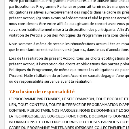
votre participation au Programme Partenaires a été utilisée pour une ac
participation au Programme Partenaires pourrait ternir notre marque ou
obligations relatives au recouvrement des impôts dans le cadre du prése
présent Accord; (g) nous avons précédemment résilié le présent Accord
nous considérons être votre affiliée ou agissant de concert avec vous 
sa version habituellement mise à la disposition des participants. Afin d’é
violation de l’Article 5 ou des Politiques du Programme sera considéré
Nous sommes à même de retenir les rémunérations accumulées et impayée
que le montant correct est bien versé (par ex., dans le cas d’annulations
Lors de la résiliation du présent Accord, tous les droits et obligations 
présent Accord, à l’exception des droits et obligations des parties prévus
Politiques du Programme, de même que toutes les obligations de paiement
l’Accord. Nulle résiliation du présent Accord ne saurait dégager l'une 
ou de responsabilité survenue avant la résiliation.
7.Exclusion de responsabilité
LE PROGRAMME PARTENAIRES, LE SITE D’AMAZON, TOUT PRODUIT ET 
LIEN, TOUT CONTENU, TOUTE INTERFACE DE PROGRAMMATION D'APP
CONTENU PUBLICITAIRE, NOS MARQUES, NOMS DE DOMAINE ET LOGOS
LA TECHNOLOGIE, LES LOGICIELS, FONCTIONS, DOCUMENTS, DONNEES
INFORMATIONS ET CONTENUS FOURNIS OU UTILISES PAR NOUS OU P
CADRE DU PROGRAMME PARTENAIRES (DESIGNES COLLECTIVEMENT LE