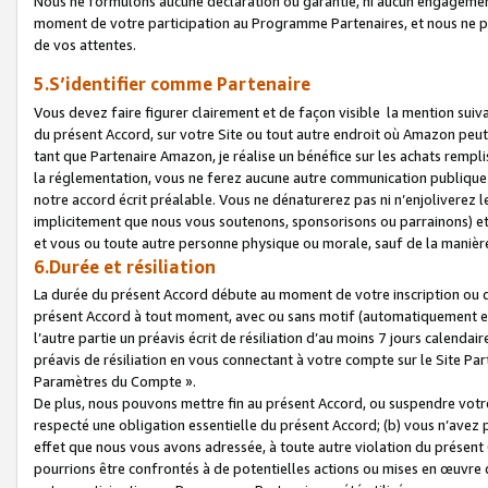
Nous ne formulons aucune déclaration ou garantie, ni aucun engagemen
moment de votre participation au Programme Partenaires, et nous ne p
de vos attentes.
5.S’identifier comme Partenaire
Vous devez faire figurer clairement et de façon visible la mention sui
du présent Accord, sur votre Site ou tout autre endroit où Amazon peut vo
tant que Partenaire Amazon, je réalise un bénéfice sur les achats remplis
la réglementation, vous ne ferez aucune autre communication publique
notre accord écrit préalable. Vous ne dénaturerez pas ni n’enjoliverez 
implicitement que nous vous soutenons, sponsorisons ou parrainons) et v
et vous ou toute autre personne physique ou morale, sauf de la manièr
6.Durée et résiliation
La durée du présent Accord débute au moment de votre inscription ou de
présent Accord à tout moment, avec ou sans motif (automatiquement et sa
l’autre partie un préavis écrit de résiliation d’au moins 7 jours calenda
préavis de résiliation en vous connectant à votre compte sur le Site Par
Paramètres du Compte ».
De plus, nous pouvons mettre fin au présent Accord, ou suspendre votre 
respecté une obligation essentielle du présent Accord; (b) vous n’avez p
effet que nous vous avons adressée, à toute autre violation du présen
pourrions être confrontés à de potentielles actions ou mises en œuvre 