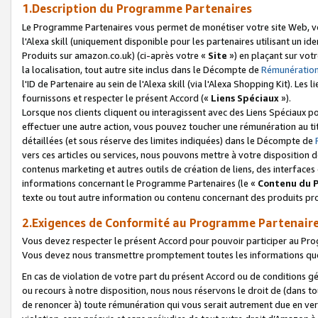
1.Description du Programme Partenaires
Le Programme Partenaires vous permet de monétiser votre site Web, vos 
l'Alexa skill (uniquement disponible pour les partenaires utilisant un 
Produits sur amazon.co.uk) (ci-après votre «
Site
») en plaçant sur votr
la localisation, tout autre site inclus dans le Décompte de
Rémunération
l'ID de Partenaire au sein de l'Alexa skill (via l'Alexa Shopping Kit). Le
fournissons et respecter le présent Accord («
Liens Spéciaux
»).
Lorsque nos clients cliquent ou interagissent avec des Liens Spéciaux p
effectuer une autre action, vous pouvez toucher une rémunération au ti
détaillées (et sous réserve des limites indiquées) dans le Décompte de
vers ces articles ou services, nous pouvons mettre à votre disposition d
contenus marketing et autres outils de création de liens, des interfaces
informations concernant le Programme Partenaires (le «
Contenu du 
texte ou tout autre information ou contenu concernant des produits prop
2.Exigences de Conformité au Programme Partenair
Vous devez respecter le présent Accord pour pouvoir participer au Pr
Vous devez nous transmettre promptement toutes les informations que
En cas de violation de votre part du présent Accord ou de conditions g
ou recours à notre disposition, nous nous réservons le droit de (dans 
de renoncer à) toute rémunération qui vous serait autrement due en ver