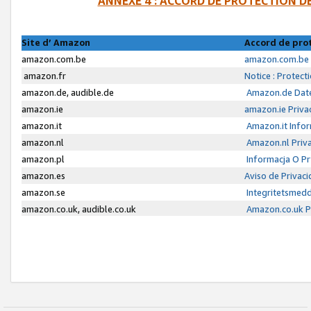
ANNEXE 4 : ACCORD DE PROTECTION 
Site d’ Amazon
Accord de pro
amazon.com.be
amazon.com.be 
amazon.fr
Notice : Protect
amazon.de, audible.de
Amazon.de Date
amazon.ie
amazon.ie Priva
amazon.it
Amazon.it Infor
amazon.nl
Amazon.nl Priva
amazon.pl
Informacja O P
amazon.es
Aviso de Privac
amazon.se
Integritetsmed
amazon.co.uk, audible.co.uk
Amazon.co.uk Pr