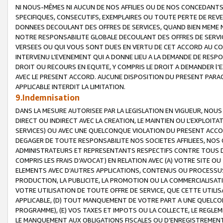
NI NOUS-MÊMES NI AUCUN DE NOS AFFILIES OU DE NOS CONCEDANT
SPECIFIQUES, CONSECUTIFS, EXEMPLAIRES OU TOUTE PERTE DE REVE
DONNEES DECOULANT DES OFFRES DE SERVICES, QUAND BIEN MEME N
NOTRE RESPONSABILITE GLOBALE DECOULANT DES OFFRES DE SERVI
VERSEES OU QUI VOUS SONT DUES EN VERTU DE CET ACCORD AU CO
INTERVENU L’EVENEMENT QUI A DONNE LIEU A LA DEMANDE DE RESP
DROIT OU RECOURS EN EQUITE, Y COMPRIS LE DROIT A DEMANDER l'
AVEC LE PRESENT ACCORD. AUCUNE DISPOSITION DU PRESENT PARAG
APPLICABLE INTERDIT LA LIMITATION.
9.Indemnisation
DANS LA MESURE AUTORISEE PAR LA LEGISLATION EN VIGUEUR, NO
DIRECT OU INDIRECT AVEC LA CREATION, LE MAINTIEN OU L’EXPLOIT
SERVICES) OU AVEC UNE QUELCONQUE VIOLATION DU PRESENT ACCO
DEGAGER DE TOUTE RESPONSABILITE NOS SOCIETES AFFILIEES, NOS 
ADMINISTRATEURS ET REPRESENTANTS RESPECTIFS CONTRE TOUS D
COMPRIS LES FRAIS D’AVOCAT) EN RELATION AVEC (A) VOTRE SITE O
ELEMENTS AVEC D’AUTRES APPLICATIONS, CONTENUS OU PROCESSUS, (
PRODUCTION, LA PUBLICITE, LA PROMOTION OU LA COMMERCIALISAT
VOTRE UTILISATION DE TOUTE OFFRE DE SERVICE, QUE CETTE UTILI
APPLICABLE, (D) TOUT MANQUEMENT DE VOTRE PART A UNE QUELCO
PROGRAMME), (E) VOS TAXES ET IMPOTS OU LA COLLECTE, LE REGLE
LE MANQUEMENT AUX OBLIGATIONS FISCALES OU D’ENREGISTREMENT 