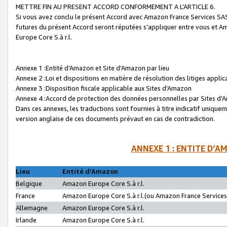
METTRE FIN AU PRESENT ACCORD CONFORMEMENT A L’ARTICLE 6.
Si vous avez conclu le présent Accord avec Amazon France Services SAS 
futures du présent Accord seront réputées s’appliquer entre vous et 
Europe Core S.à r.l.
Annexe 1 :Entité d’Amazon et Site d’Amazon par lieu
Annexe 2 :Loi et dispositions en matière de résolution des litiges appli
Annexe 3 :Disposition fiscale applicable aux Sites d’Amazon
Annexe 4 :Accord de protection des données personnelles par Sites d
Dans ces annexes, les traductions sont fournies à titre indicatif uniquem
version anglaise de ces documents prévaut en cas de contradiction.
ANNEXE 1 : ENTITE D’A
Lieu
Entité d’Amazon
Belgique
Amazon Europe Core S.à r.l.
France
Amazon Europe Core S.à r.l.(ou Amazon France Services 
Allemagne
Amazon Europe Core S.à r.l.
Irlande
Amazon Europe Core S.à r.l.