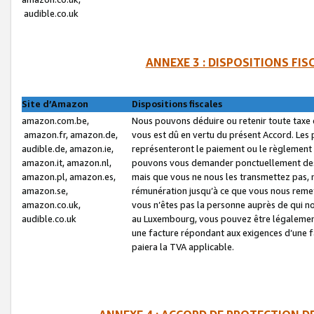
audible.co.uk
ANNEXE 3 : DISPOSITIONS FI
Site d’Amazon
Dispositions fiscales
amazon.com.be,
Nous pouvons déduire ou retenir toute taxe 
amazon.fr, amazon.de,
vous est dû en vertu du présent Accord. Les 
audible.de, amazon.ie,
représenteront le paiement ou le règlement 
amazon.it, amazon.nl,
pouvons vous demander ponctuellement des r
amazon.pl, amazon.es,
mais que vous ne nous les transmettez pas, n
amazon.se,
rémunération jusqu’à ce que vous nous reme
amazon.co.uk,
vous n’êtes pas la personne auprès de qui no
audible.co.uk
au Luxembourg, vous pouvez être légalement 
une facture répondant aux exigences d’une 
paiera la TVA applicable.