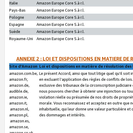
Italie
Amazon Europe Core S.à r.l.
Pays-Bas
Amazon Europe Core S.à r.l.
Pologne
Amazon Europe Core S.à r.l.
Espagne
Amazon Europe Core S.à r.l.
Suède
Amazon Europe Core S.à r.l.
Royaume-Uni
Amazon Europe Core S.à r.l.
ANNEXE 2 : LOI ET DISPOSITIONS EN MATIERE DE
Site d’Amazon
Loi et dispositions en matière de résolution des 
amazon.com.be,
Le présent Accord, ainsi que tout litige quel qu’il soi
amazon.fr,
en excluant l’application des règles de conflits de l
amazon.de,
exclusive des tribunaux de la circonscription judiciai
audible.de,
nous pouvons chercher à obtenir une injonction ou tou
amazon.ie,
violation réelle ou présumée de nos droits de proprié
amazon.it,
morale. Vous reconnaissez et acceptez en outre que n
amazon.nl,
inhabituelle, qui leur donne une valeur particulière 
amazon.pl,
des dommages et intérêts.
amazon.es,
amazon.se,
amazon.co.uk,