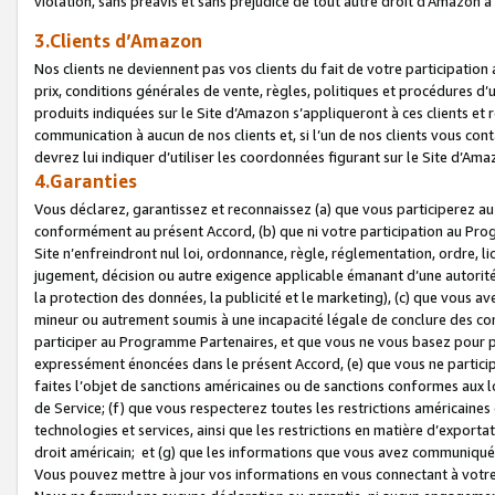
violation, sans préavis et sans préjudice de tout autre droit d’Amazo
3.Clients d’Amazon
Nos clients ne deviennent pas vos clients du fait de votre participati
prix, conditions générales de vente, règles, politiques et procédures d’u
produits indiquées sur le Site d’Amazon s’appliqueront à ces clients et
communication à aucun de nos clients et, si l’un de nos clients vous co
devrez lui indiquer d’utiliser les coordonnées figurant sur le Site d’Ama
4.Garanties
Vous déclarez, garantissez et reconnaissez (a) que vous participerez a
conformément au présent Accord, (b) que ni votre participation au Prog
Site n’enfreindront nul loi, ordonnance, règle, réglementation, ordre, li
jugement, décision ou autre exigence applicable émanant d’une autori
la protection des données, la publicité et le marketing), (c) que vous 
mineur ou autrement soumis à une incapacité légale de conclure des con
participer au Programme Partenaires, et que vous ne vous basez pour pr
expressément énoncées dans le présent Accord, (e) que vous ne particip
faites l’objet de sanctions américaines ou de sanctions conformes aux 
de Service; (f) que vous respecterez toutes les restrictions américaines
technologies et services, ainsi que les restrictions en matière d’exporta
droit américain; et (g) que les informations que vous avez communiqué
Vous pouvez mettre à jour vos informations en vous connectant à votre