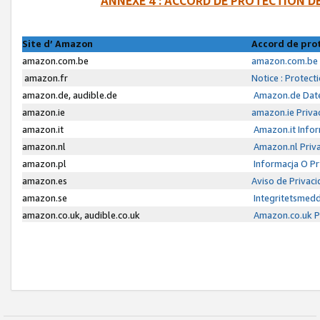
ANNEXE 4 : ACCORD DE PROTECTION 
Site d’ Amazon
Accord de pro
amazon.com.be
amazon.com.be 
amazon.fr
Notice : Protect
amazon.de, audible.de
Amazon.de Date
amazon.ie
amazon.ie Priva
amazon.it
Amazon.it Infor
amazon.nl
Amazon.nl Priva
amazon.pl
Informacja O P
amazon.es
Aviso de Privac
amazon.se
Integritetsmed
amazon.co.uk, audible.co.uk
Amazon.co.uk Pr