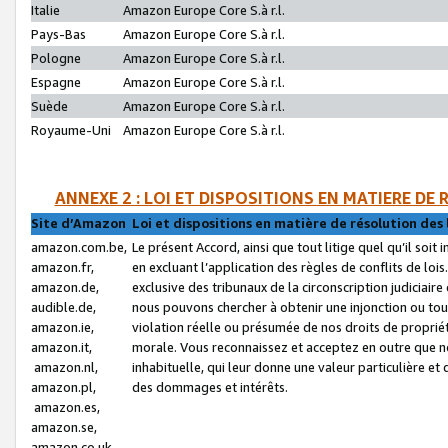
Italie
Amazon Europe Core S.à r.l.
Pays-Bas
Amazon Europe Core S.à r.l.
Pologne
Amazon Europe Core S.à r.l.
Espagne
Amazon Europe Core S.à r.l.
Suède
Amazon Europe Core S.à r.l.
Royaume-Uni
Amazon Europe Core S.à r.l.
ANNEXE 2 : LOI ET DISPOSITIONS EN MATIERE DE
Site d’Amazon
Loi et dispositions en matière de résolution des 
amazon.com.be,
Le présent Accord, ainsi que tout litige quel qu’il soi
amazon.fr,
en excluant l’application des règles de conflits de l
amazon.de,
exclusive des tribunaux de la circonscription judiciai
audible.de,
nous pouvons chercher à obtenir une injonction ou tou
amazon.ie,
violation réelle ou présumée de nos droits de proprié
amazon.it,
morale. Vous reconnaissez et acceptez en outre que n
amazon.nl,
inhabituelle, qui leur donne une valeur particulière 
amazon.pl,
des dommages et intérêts.
amazon.es,
amazon.se,
amazon.co.uk,