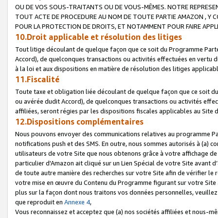
OU DE VOS SOUS-TRAITANTS OU DE VOUS-MÊMES. NOTRE REPRES
TOUT ACTE DE PROCEDURE AU NOM DE TOUTE PARTIE AMAZON , Y CO
POUR LA PROTECTION DE DROITS, ET NOTAMMENT POUR FAIRE APPL
10.Droit applicable et résolution des litiges
Tout litige découlant de quelque façon que ce soit du Programme Parte
Accord), de quelconques transactions ou activités effectuées en vertu d
à la loi et aux dispositions en matière de résolution des litiges applic
11.Fiscalité
Toute taxe et obligation liée découlant de quelque façon que ce soit 
ou avérée dudit Accord), de quelconques transactions ou activités effe
affiliées, seront régies par les dispositions fiscales applicables au Si
12.Dispositions complémentaires
Nous pouvons envoyer des communications relatives au programme Parten
notifications push et des SMS. En outre, nous sommes autorisés à (a) cont
utilisateurs de votre Site que nous obtenons grâce à votre affichage de
particulier d'Amazon ait cliqué sur un Lien Spécial de votre Site avant d
de toute autre manière des recherches sur votre Site afin de vérifier le re
votre mise en œuvre du Contenu du Programme figurant sur votre Site à
plus sur la façon dont nous traitons vos données personnelles, veuille
que reproduit en
Annexe 4
,
Vous reconnaissez et acceptez que (a) nos sociétés affiliées et nous-m