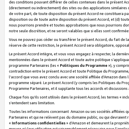
des conditions pouvant différer de celles contenues dans le présent Ac
(directement ou indirectement) des sites ou des applications similaires o
de votre part, de toute disposition du présent Accord ne constituera pa
disposition ou de toute autre disposition du présent Accord, et (d) tou
nous pourrions prendre et toutes approbations que nous pourrions donn
notre seule discrétion, et ne seront valables que si elles sont confirmée
Vous ne pouvez pas céder ou transférer le présent Accord, du fait de la 
réserve de cette restriction, le présent Accord sera obligatoire, opposab
Le présent Accord intègre, et vous vous engagez à respecter, la dernière 
mentionnées dans le présent Accord et toute autre politique s’appliqua
programme Partenaires (les «
Politiques du Programme
»), y compri
contradiction entre le présent Accord et toute Politique du Programme, 
l’accord que vous avez conclu avec une société affiliée d’Amazon dans 
programme séparé. Le présent Accord (y compris les Politiques du Progr
Programme Partenaires, et il supplante tous les accords et discussions 
Chaque fois qu’ils sont utilisés dans le présent Accord, les termes « in
s'entendent sans limitation.
Toutes les informations concernant Amazon ou ses sociétés affiliées 
Partenaires et qui ne relèvent pas du domaine public, ou qui devraient
«
Informations confidentielles
» d’Amazon et demeurent la propriété 
mesure où leur utilisation est raisonnablement nécessaire pour l'appli