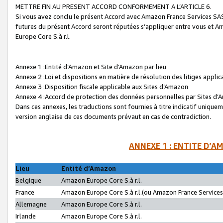
METTRE FIN AU PRESENT ACCORD CONFORMEMENT A L’ARTICLE 6.
Si vous avez conclu le présent Accord avec Amazon France Services SAS 
futures du présent Accord seront réputées s’appliquer entre vous et 
Europe Core S.à r.l.
Annexe 1 :Entité d’Amazon et Site d’Amazon par lieu
Annexe 2 :Loi et dispositions en matière de résolution des litiges appli
Annexe 3 :Disposition fiscale applicable aux Sites d’Amazon
Annexe 4 :Accord de protection des données personnelles par Sites d
Dans ces annexes, les traductions sont fournies à titre indicatif uniquem
version anglaise de ces documents prévaut en cas de contradiction.
ANNEXE 1 : ENTITE D’A
Lieu
Entité d’Amazon
Belgique
Amazon Europe Core S.à r.l.
France
Amazon Europe Core S.à r.l.(ou Amazon France Services 
Allemagne
Amazon Europe Core S.à r.l.
Irlande
Amazon Europe Core S.à r.l.