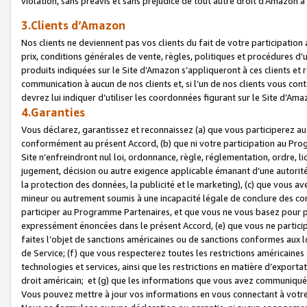
violation, sans préavis et sans préjudice de tout autre droit d’Amazo
3.Clients d’Amazon
Nos clients ne deviennent pas vos clients du fait de votre participati
prix, conditions générales de vente, règles, politiques et procédures d’u
produits indiquées sur le Site d’Amazon s’appliqueront à ces clients et
communication à aucun de nos clients et, si l’un de nos clients vous co
devrez lui indiquer d’utiliser les coordonnées figurant sur le Site d’Ama
4.Garanties
Vous déclarez, garantissez et reconnaissez (a) que vous participerez a
conformément au présent Accord, (b) que ni votre participation au Prog
Site n’enfreindront nul loi, ordonnance, règle, réglementation, ordre, li
jugement, décision ou autre exigence applicable émanant d’une autori
la protection des données, la publicité et le marketing), (c) que vous 
mineur ou autrement soumis à une incapacité légale de conclure des con
participer au Programme Partenaires, et que vous ne vous basez pour pr
expressément énoncées dans le présent Accord, (e) que vous ne particip
faites l’objet de sanctions américaines ou de sanctions conformes aux 
de Service; (f) que vous respecterez toutes les restrictions américaines
technologies et services, ainsi que les restrictions en matière d’exporta
droit américain; et (g) que les informations que vous avez communiqué
Vous pouvez mettre à jour vos informations en vous connectant à votre