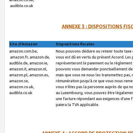
audible.co.uk
ANNEXE 3 : DISPOSITIONS FI
Site d’Amazon
Dispositions fiscales
amazon.com.be,
Nous pouvons déduire ou retenir toute taxe 
amazon.fr, amazon.de,
vous est dû en vertu du présent Accord. Les 
audible.de, amazon.ie,
représenteront le paiement ou le règlement 
amazon.it, amazon.nl,
pouvons vous demander ponctuellement des r
amazon.pl, amazon.es,
mais que vous ne nous les transmettez pas, n
amazon.se,
rémunération jusqu’à ce que vous nous reme
amazon.co.uk,
vous n’êtes pas la personne auprès de qui no
audible.co.uk
au Luxembourg, vous pouvez être légalement 
une facture répondant aux exigences d’une 
paiera la TVA applicable.