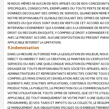
NI NOUS-MÊMES NI AUCUN DE NOS AFFILIES OU DE NOS CONCEDANT
SPECIFIQUES, CONSECUTIFS, EXEMPLAIRES OU TOUTE PERTE DE REVE
DONNEES DECOULANT DES OFFRES DE SERVICES, QUAND BIEN MEME N
NOTRE RESPONSABILITE GLOBALE DECOULANT DES OFFRES DE SERVI
VERSEES OU QUI VOUS SONT DUES EN VERTU DE CET ACCORD AU CO
INTERVENU L’EVENEMENT QUI A DONNE LIEU A LA DEMANDE DE RESP
DROIT OU RECOURS EN EQUITE, Y COMPRIS LE DROIT A DEMANDER l'
AVEC LE PRESENT ACCORD. AUCUNE DISPOSITION DU PRESENT PARAG
APPLICABLE INTERDIT LA LIMITATION.
9.Indemnisation
DANS LA MESURE AUTORISEE PAR LA LEGISLATION EN VIGUEUR, NO
DIRECT OU INDIRECT AVEC LA CREATION, LE MAINTIEN OU L’EXPLOIT
SERVICES) OU AVEC UNE QUELCONQUE VIOLATION DU PRESENT ACCO
DEGAGER DE TOUTE RESPONSABILITE NOS SOCIETES AFFILIEES, NOS 
ADMINISTRATEURS ET REPRESENTANTS RESPECTIFS CONTRE TOUS D
COMPRIS LES FRAIS D’AVOCAT) EN RELATION AVEC (A) VOTRE SITE O
ELEMENTS AVEC D’AUTRES APPLICATIONS, CONTENUS OU PROCESSUS, (
PRODUCTION, LA PUBLICITE, LA PROMOTION OU LA COMMERCIALISAT
VOTRE UTILISATION DE TOUTE OFFRE DE SERVICE, QUE CETTE UTILI
APPLICABLE, (D) TOUT MANQUEMENT DE VOTRE PART A UNE QUELCO
PROGRAMME), (E) VOS TAXES ET IMPOTS OU LA COLLECTE, LE REGLE
LE MANQUEMENT AUX OBLIGATIONS FISCALES OU D’ENREGISTREMENT 