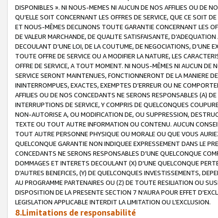
DISPONIBLES ». NI NOUS-MEMES NI AUCUN DE NOS AFFILIES OU D
QU’ELLE SOIT CONCERNANT LES OFFRES DE SERVICE, QUE CE SOIT DE
ET NOUS-MÊMES DECLINONS TOUTE GARANTIE CONCERNANT LES OFFRE
DE VALEUR MARCHANDE, DE QUALITE SATISFAISANTE, D’ADEQUATION
DECOULANT D’UNE LOI, DE LA COUTUME, DE NEGOCIATIONS, D’UNE
TOUTE OFFRE DE SERVICE OU A MODIFIER LA NATURE, LES CARACTERI
OFFRE DE SERVICE, A TOUT MOMENT. NI NOUS-MÊMES NI AUCUN DE 
SERVICE SERONT MAINTENUES, FONCTIONNERONT DE LA MANIERE DECR
ININTERROMPUES, EXACTES, EXEMPTES D’ERREUR OU NE COMPORT
AFFILIES OU DE NOS CONCEDANTS NE SERONS RESPONSABLES (A) DE
INTERRUPTIONS DE SERVICE, Y COMPRIS DE QUELCONQUES COUPURE
NON-AUTORISE A, OU MODIFICATION DE, OU SUPPRESSION, DESTRUC
TEXTE OU TOUT AUTRE INFORMATION OU CONTENU. AUCUN CONSEIL 
TOUT AUTRE PERSONNE PHYSIQUE OU MORALE OU QUE VOUS AURIEZ 
QUELCONQUE GARANTIE NON INDIQUEE EXPRESSEMENT DANS LE PRES
CONCEDANTS NE SERONS RESPONSABLES D’UNE QUELCONQUE COM
DOMMAGES ET INTERETS DECOULANT (X) D'UNE QUELCONQUE PERTE D
D'AUTRES BENEFICES, (Y) DE QUELCONQUES INVESTISSEMENTS, DEP
AU PROGRAMME PARTENAIRES OU (Z) DE TOUTE RESILIATION OU SU
DISPOSITION DE LA PRESENTE SECTION 7 N'AURA POUR EFFET D'EXC
LEGISLATION APPLICABLE INTERDIT LA LIMITATION OU L’EXCLUSION.
8.Limitations de responsabilité