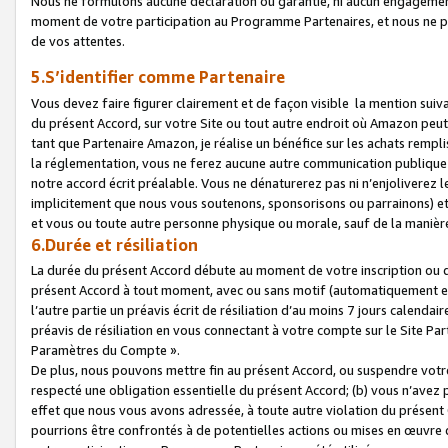
Nous ne formulons aucune déclaration ou garantie, ni aucun engagemen
moment de votre participation au Programme Partenaires, et nous ne p
de vos attentes.
5.S’identifier comme Partenaire
Vous devez faire figurer clairement et de façon visible la mention sui
du présent Accord, sur votre Site ou tout autre endroit où Amazon peut vo
tant que Partenaire Amazon, je réalise un bénéfice sur les achats remplis
la réglementation, vous ne ferez aucune autre communication publique
notre accord écrit préalable. Vous ne dénaturerez pas ni n’enjoliverez 
implicitement que nous vous soutenons, sponsorisons ou parrainons) et v
et vous ou toute autre personne physique ou morale, sauf de la manièr
6.Durée et résiliation
La durée du présent Accord débute au moment de votre inscription ou de
présent Accord à tout moment, avec ou sans motif (automatiquement et sa
l’autre partie un préavis écrit de résiliation d’au moins 7 jours calenda
préavis de résiliation en vous connectant à votre compte sur le Site Par
Paramètres du Compte ».
De plus, nous pouvons mettre fin au présent Accord, ou suspendre votre 
respecté une obligation essentielle du présent Accord; (b) vous n’avez p
effet que nous vous avons adressée, à toute autre violation du présen
pourrions être confrontés à de potentielles actions ou mises en œuvre 