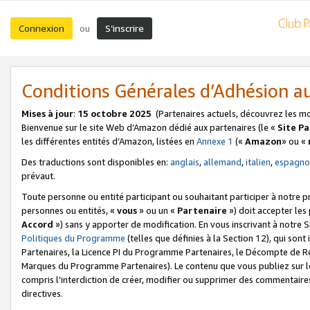
Connexion
S’inscrire
ou
Conditions Générales d’Adhésion 
Mises à jour
:
15 octobre 2025
(Partenaires actuels, découvrez les m
Bienvenue sur le site Web d’Amazon dédié aux partenaires (le «
Site P
les différentes entités d’Amazon, listées en
Annexe 1
(«
Amazon
» ou «
Des traductions sont disponibles en:
anglais
,
allemand
,
italien
,
espagno
prévaut.
Toute personne ou entité participant ou souhaitant participer à notre 
personnes ou entités, «
vous
» ou un «
Partenaire
») doit accepter le
Accord
») sans y apporter de modification. En vous inscrivant à notre Si
Politiques du Programme
(telles que définies à la Section 12), qui so
Partenaires, la Licence PI du Programme Partenaires, le Décompte de 
Marques du Programme Partenaires). Le contenu que vous publiez sur l
compris l'interdiction de créer, modifier ou supprimer des commentaires
directives.