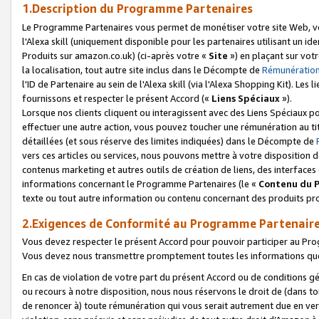
1.Description du Programme Partenaires
Le Programme Partenaires vous permet de monétiser votre site Web, vos 
l'Alexa skill (uniquement disponible pour les partenaires utilisant un 
Produits sur amazon.co.uk) (ci-après votre «
Site
») en plaçant sur votr
la localisation, tout autre site inclus dans le Décompte de
Rémunération
l'ID de Partenaire au sein de l'Alexa skill (via l'Alexa Shopping Kit). Le
fournissons et respecter le présent Accord («
Liens Spéciaux
»).
Lorsque nos clients cliquent ou interagissent avec des Liens Spéciaux p
effectuer une autre action, vous pouvez toucher une rémunération au ti
détaillées (et sous réserve des limites indiquées) dans le Décompte de
vers ces articles ou services, nous pouvons mettre à votre disposition d
contenus marketing et autres outils de création de liens, des interfaces
informations concernant le Programme Partenaires (le «
Contenu du 
texte ou tout autre information ou contenu concernant des produits prop
2.Exigences de Conformité au Programme Partenair
Vous devez respecter le présent Accord pour pouvoir participer au Pr
Vous devez nous transmettre promptement toutes les informations que
En cas de violation de votre part du présent Accord ou de conditions g
ou recours à notre disposition, nous nous réservons le droit de (dans 
de renoncer à) toute rémunération qui vous serait autrement due en ver