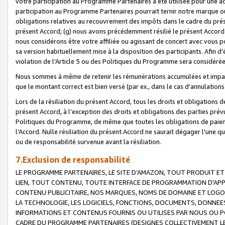
votre participation au Programme Partenaires a été utilisée pour une ac
participation au Programme Partenaires pourrait ternir notre marque ou
obligations relatives au recouvrement des impôts dans le cadre du prése
présent Accord; (g) nous avons précédemment résilié le présent Accord
nous considérons être votre affiliée ou agissant de concert avec vous 
sa version habituellement mise à la disposition des participants. Afin d’é
violation de l’Article 5 ou des Politiques du Programme sera considéré
Nous sommes à même de retenir les rémunérations accumulées et impayée
que le montant correct est bien versé (par ex., dans le cas d’annulations
Lors de la résiliation du présent Accord, tous les droits et obligations 
présent Accord, à l’exception des droits et obligations des parties prévus
Politiques du Programme, de même que toutes les obligations de paiement
l’Accord. Nulle résiliation du présent Accord ne saurait dégager l'une 
ou de responsabilité survenue avant la résiliation.
7.Exclusion de responsabilité
LE PROGRAMME PARTENAIRES, LE SITE D’AMAZON, TOUT PRODUIT ET 
LIEN, TOUT CONTENU, TOUTE INTERFACE DE PROGRAMMATION D'APP
CONTENU PUBLICITAIRE, NOS MARQUES, NOMS DE DOMAINE ET LOGOS
LA TECHNOLOGIE, LES LOGICIELS, FONCTIONS, DOCUMENTS, DONNEES
INFORMATIONS ET CONTENUS FOURNIS OU UTILISES PAR NOUS OU P
CADRE DU PROGRAMME PARTENAIRES (DESIGNES COLLECTIVEMENT LE