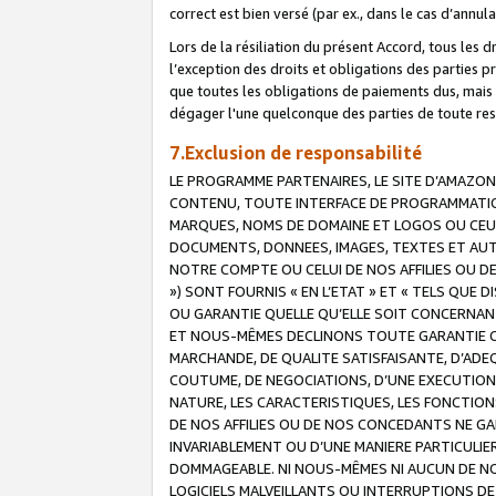
correct est bien versé (par ex., dans le cas d’annul
Lors de la résiliation du présent Accord, tous les 
l’exception des droits et obligations des parties p
que toutes les obligations de paiements dus, mais no
dégager l'une quelconque des parties de toute resp
7.Exclusion de responsabilité
LE PROGRAMME PARTENAIRES, LE SITE D’AMAZON
CONTENU, TOUTE INTERFACE DE PROGRAMMATION
MARQUES, NOMS DE DOMAINE ET LOGOS OU CEUX 
DOCUMENTS, DONNEES, IMAGES, TEXTES ET AUT
NOTRE COMPTE OU CELUI DE NOS AFFILIES OU 
») SONT FOURNIS « EN L’ETAT » ET « TELS QU
OU GARANTIE QUELLE QU’ELLE SOIT CONCERNANT 
ET NOUS-MÊMES DECLINONS TOUTE GARANTIE CON
MARCHANDE, DE QUALITE SATISFAISANTE, D’ADE
COUTUME, DE NEGOCIATIONS, D’UNE EXECUTION
NATURE, LES CARACTERISTIQUES, LES FONCTION
DE NOS AFFILIES OU DE NOS CONCEDANTS NE G
INVARIABLEMENT OU D’UNE MANIERE PARTICULI
DOMMAGEABLE. NI NOUS-MÊMES NI AUCUN DE NO
LOGICIELS MALVEILLANTS OU INTERRUPTIONS D