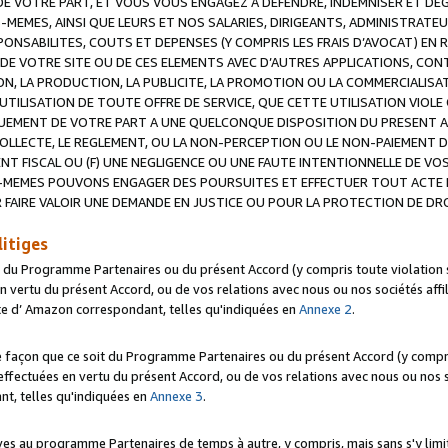
 VOTRE PART, ET VOUS VOUS ENGAGEZ A DEFENDRE, INDEMNISER ET DE
-MEMES, AINSI QUE LEURS ET NOS SALARIES, DIRIGEANTS, ADMINISTRAT
NSABILITES, COUTS ET DEPENSES (Y COMPRIS LES FRAIS D’AVOCAT) EN R
 DE VOTRE SITE OU DE CES ELEMENTS AVEC D’AUTRES APPLICATIONS, CONT
ON, LA PRODUCTION, LA PUBLICITE, LA PROMOTION OU LA COMMERCIALIS
UTILISATION DE TOUTE OFFRE DE SERVICE, QUE CETTE UTILISATION VIOL
NQUEMENT DE VOTRE PART A UNE QUELCONQUE DISPOSITION DU PRESENT 
COLLECTE, LE REGLEMENT, OU LA NON-PERCEPTION OU LE NON-PAIEMENT 
NT FISCAL OU (F) UNE NEGLIGENCE OU UNE FAUTE INTENTIONNELLE DE V
MEMES POUVONS ENGAGER DES POURSUITES ET EFFECTUER TOUT ACTE 
 FAIRE VALOIR UNE DEMANDE EN JUSTICE OU POUR LA PROTECTION DE DR
litiges
t du Programme Partenaires ou du présent Accord (y compris toute violation
 vertu du présent Accord, ou de vos relations avec nous ou nos sociétés affili
ite d’ Amazon correspondant, telles qu'indiquées en
Annexe 2
.
e façon que ce soit du Programme Partenaires ou du présent Accord (y compr
ffectuées en vertu du présent Accord, ou de vos relations avec nous ou nos soc
nt, telles qu'indiquées en
Annexe 3
.
 au programme Partenaires de temps à autre, y compris, mais sans s'y limite