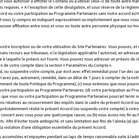
 vous autoriser à afficher le Contenu ou à utiliser celui-ci de toute autre man
ns requises. » A l’exception de cette divulgation, et sous réserve de la régle
rd ou votre participation au Programme Partenaires sans notre accord écrit
s et nous (y compris en indiquant expressément ou implicitement que nous vou
d'aucune affiliation entre nous et vous ou toute autre personne physique ou m
tre inscription ou de votre utilisation du Site Partenaires. Vous pouvez, et
 recours aux tribunaux, si la législation applicable l’autorise), en adressant 
e à laquelle le préavis est fourni. Vous pouvez nous adresser un préavis de r
ture de votre compte dans la section « Paramètres du Compte ».
, ou suspendre votre compte, par écrit avec effet immédiat pour l’un des cas
 n’avez pas, autrement, remédié, dans un délai de 7 jours à compter de la noti
tamment de toute Politique du Programme); (c) nous estimons que nous pourrio
votre participation au Programme Partenaires; (d) votre participation au Pro
ns que vous ou votre participation au Programme Partenaires pourrait ternir 
ons relatives au recouvrement des impôts dans le cadre du présent Accord ou 
s précédemment résilié le présent Accord (ou suspendu votre compte) à votre
de concert avec vous pour une quelconque raison; ou (h) nous avons mis fin a
. Afin d’éviter toute ambiguïté, et sans limitation aux fins de l’alinéa (a) qui
violation d’une obligation essentielle du présent Accord.
accumulées et impayées pendant un laps de temps raisonnable suite à ladite