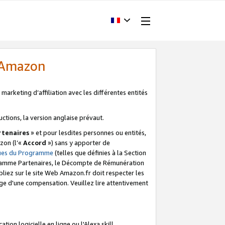
d'Amazon
marketing d’affiliation avec les différentes entités
uctions, la version anglaise prévaut.
tenaires
» et pour lesdites personnes ou entités,
zon (l’«
Accord
») sans y apporter de
ques du Programme
(telles que définies à la Section
ogramme Partenaires, le Décompte de Rémunération
iez sur le site Web Amazon.fr doit respecter les
ge d'une compensation. Veuillez lire attentivement
on logicielle en ligne ou l'Alexa skill