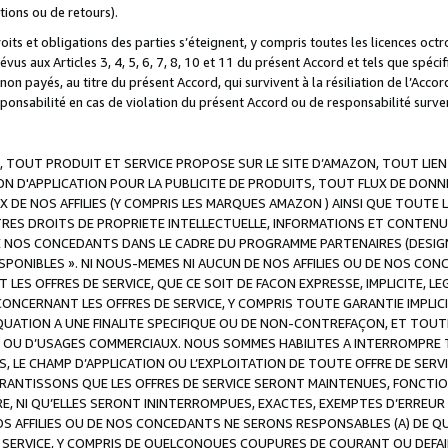
ations ou de retours).
droits et obligations des parties s’éteignent, y compris toutes les licences oc
révus aux Articles 3, 4, 5, 6, 7, 8, 10 et 11 du présent Accord et tels que sp
n payés, au titre du présent Accord, qui survivent à la résiliation de l’Accord
onsabilité en cas de violation du présent Accord ou de responsabilité survenu
, TOUT PRODUIT ET SERVICE PROPOSE SUR LE SITE D’AMAZON, TOUT LIEN
 D'APPLICATION POUR LA PUBLICITE DE PRODUITS, TOUT FLUX DE DONN
DE NOS AFFILIES (Y COMPRIS LES MARQUES AMAZON ) AINSI QUE TOUTE L
RES DROITS DE PROPRIETE INTELLECTUELLE, INFORMATIONS ET CONTENU
DE NOS CONCEDANTS DANS LE CADRE DU PROGRAMME PARTENAIRES (DESIG
E DISPONIBLES ». NI NOUS-MEMES NI AUCUN DE NOS AFFILIES OU DE NOS
LES OFFRES DE SERVICE, QUE CE SOIT DE FACON EXPRESSE, IMPLICITE, L
CERNANT LES OFFRES DE SERVICE, Y COMPRIS TOUTE GARANTIE IMPLICIT
QUATION A UNE FINALITE SPECIFIQUE OU DE NON-CONTREFAÇON, ET TOUTE
 OU D’USAGES COMMERCIAUX. NOUS SOMMES HABILITES A INTERROMPRE TO
S, LE CHAMP D’APPLICATION OU L’EXPLOITATION DE TOUTE OFFRE DE SER
ARANTISSONS QUE LES OFFRES DE SERVICE SERONT MAINTENUES, FONCTIO
ERE, NI QU’ELLES SERONT ININTERROMPUES, EXACTES, EXEMPTES D’ER
S AFFILIES OU DE NOS CONCEDANTS NE SERONS RESPONSABLES (A) DE QU
E SERVICE, Y COMPRIS DE QUELCONQUES COUPURES DE COURANT OU DEFAI