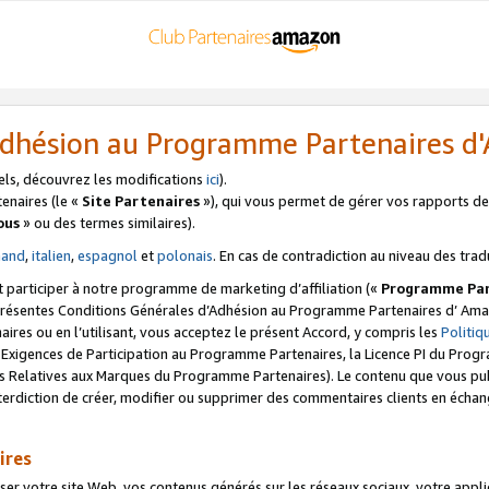
’Adhésion au Programme Partenaires 
els, découvrez les modifications
ici
).
enaires (le «
Site Partenaires
»), qui vous permet de gérer vos rapports de 
ous
» ou des termes similaires).
mand
,
italien
,
espagnol
et
polonais
. En cas de contradiction au niveau des trad
t participer à notre programme de marketing d’affiliation («
Programme Par
 présentes Conditions Générales d’Adhésion au Programme Partenaires d’ Ama
naires ou en l’utilisant, vous acceptez le présent Accord, y compris les
Politi
s Exigences de Participation au Programme Partenaires, la Licence PI du Pr
s Relatives aux Marques du Programme Partenaires). Le contenu que vous publ
erdiction de créer, modifier ou supprimer des commentaires clients en échan
ires
votre site Web, vos contenus générés sur les réseaux sociaux, votre applicati