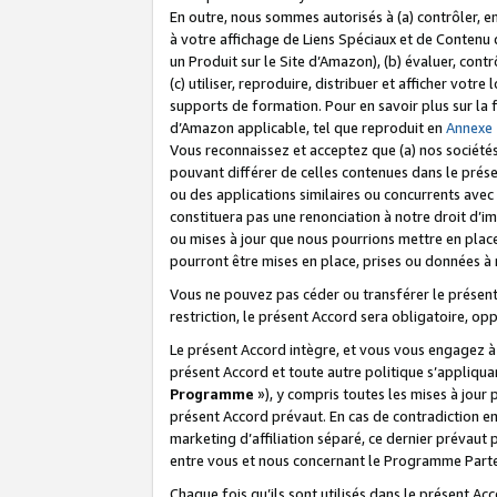
En outre, nous sommes autorisés à (a) contrôler, en
à votre affichage de Liens Spéciaux et de Contenu d
un Produit sur le Site d’Amazon), (b) évaluer, contr
(c) utiliser, reproduire, distribuer et afficher vo
supports de formation. Pour en savoir plus sur la
d’Amazon applicable, tel que reproduit en
Annexe
Vous reconnaissez et acceptez que (a) nos sociétés
pouvant différer de celles contenues dans le prése
ou des applications similaires ou concurrents avec 
constituera pas une renonciation à notre droit d’im
ou mises à jour que nous pourrions mettre en pla
pourront être mises en place, prises ou données à n
Vous ne pouvez pas céder ou transférer le présent 
restriction, le présent Accord sera obligatoire, op
Le présent Accord intègre, et vous vous engagez à r
présent Accord et toute autre politique s’appliqu
Programme
»), y compris toutes les mises à jour
présent Accord prévaut. En cas de contradiction e
marketing d’affiliation séparé, ce dernier prévaut
entre vous et nous concernant le Programme Partena
Chaque fois qu’ils sont utilisés dans le présent Ac