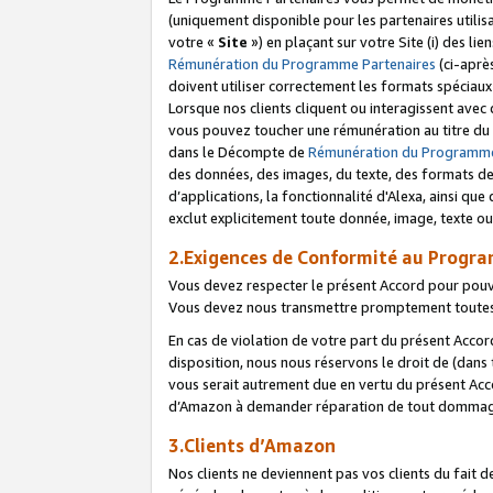
(uniquement disponible pour les partenaires utilis
votre «
Site
») en plaçant sur votre Site (i) des li
Rémunération du Programme Partenaires
(ci-aprè
doivent utiliser correctement les formats spéciaux
Lorsque nos clients cliquent ou interagissent avec
vous pouvez toucher une rémunération au titre du p
dans le Décompte de
Rémunération du Programme
des données, des images, du texte, des formats de 
d’applications, la fonctionnalité d'Alexa, ainsi q
exclut explicitement toute donnée, image, texte ou
2.Exigences de Conformité au Progr
Vous devez respecter le présent Accord pour pouv
Vous devez nous transmettre promptement toutes 
En cas de violation de votre part du présent Accor
disposition, nous nous réservons le droit de (dans
vous serait autrement due en vertu du présent Accor
d’Amazon à demander réparation de tout dommag
3.Clients d’Amazon
Nos clients ne deviennent pas vos clients du fait 