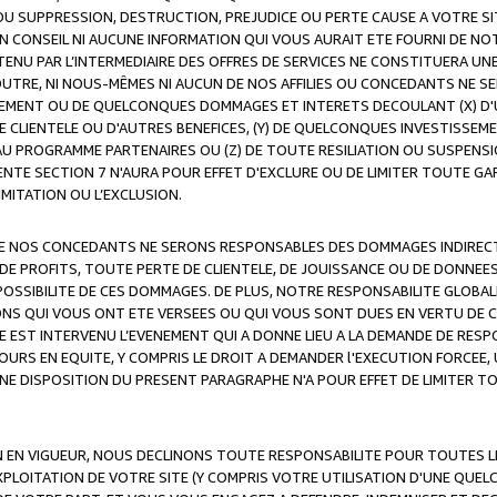
OU SUPPRESSION, DESTRUCTION, PREJUDICE OU PERTE CAUSE A VOTRE SI
 CONSEIL NI AUCUNE INFORMATION QUI VOUS AURAIT ETE FOURNI DE N
ENU PAR L’INTERMEDIAIRE DES OFFRES DE SERVICES NE CONSTITUERA U
OUTRE, NI NOUS-MÊMES NI AUCUN DE NOS AFFILIES OU CONCEDANTS NE
MENT OU DE QUELCONQUES DOMMAGES ET INTERETS DECOULANT (X) D'
DE CLIENTELE OU D'AUTRES BENEFICES, (Y) DE QUELCONQUES INVESTISS
 AU PROGRAMME PARTENAIRES OU (Z) DE TOUTE RESILIATION OU SUSPENS
ENTE SECTION 7 N'AURA POUR EFFET D'EXCLURE OU DE LIMITER TOUTE G
IMITATION OU L’EXCLUSION.
 DE NOS CONCEDANTS NE SERONS RESPONSABLES DES DOMMAGES INDIRECTS
DE PROFITS, TOUTE PERTE DE CLIENTELE, DE JOUISSANCE OU DE DONNEE
POSSIBILITE DE CES DOMMAGES. DE PLUS, NOTRE RESPONSABILITE GLOBA
ONS QUI VOUS ONT ETE VERSEES OU QUI VOUS SONT DUES EN VERTU DE
 EST INTERVENU L’EVENEMENT QUI A DONNE LIEU A LA DEMANDE DE RESP
OURS EN EQUITE, Y COMPRIS LE DROIT A DEMANDER l'EXECUTION FORCEE
UNE DISPOSITION DU PRESENT PARAGRAPHE N'A POUR EFFET DE LIMITER T
ON EN VIGUEUR, NOUS DECLINONS TOUTE RESPONSABILITE POUR TOUTES 
’EXPLOITATION DE VOTRE SITE (Y COMPRIS VOTRE UTILISATION D'UNE QUE