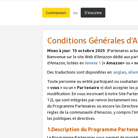
Connexion
S’inscrire
ou
Conditions Générales d
Mises à jour
:
15 octobre 2025
(Partenaires actu
Bienvenue sur le site Web d’Amazon dédié aux part
d’Amazon, listées en
Annexe 1
(«
Amazon
» ou «
n
Des traductions sont disponibles en:
anglais
,
alle
Toute personne ou entité participant ou souhaitan
«
vous
» ou un «
Partenaire
») doit accepter les
modification. En vous inscrivant à notre Site Parte
12), qui sont intégrées par renvoi (notamment no
du Programme Partenaires ou encore les Directive
règles de la communauté d'Amazon, y compris l'int
les politiques et directives.
1.Description du Programme Partena
Le Programme Partenaires vous permet de monétiser 