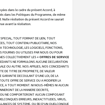
troyées dans le cadre du présent Accord, à
écifiés dans les Politiques du Programme, de même
. Nulle résiliation du présent Accord ne saurait
e avant la résiliation.
 SPECIAL, TOUT FORMAT DE LIEN, TOUT
EES, TOUT CONTENU PUBLICITAIRE, NOS
A TECHNOLOGIE, LES LOGICIELS, FONCTIONS,
S FOURNIS OU UTILISES PAR NOUS OU POUR
NES COLLECTIVEMENT LES «
OFFRES DE SERVICE
 CONCEDANTS NE FORMULONS AUCUNE DECLARATION
EGALE OU AUTRE. NOS AFFILIES, NOS CONCEDANTS
E DE TITRE DE PROPRIETE, DE VALEUR
 GARANTIE DECOULANT D’UNE LOI, DE LA
UTE OFFRE DE SERVICE OU A MODIFIER LA
VICE, A TOUT MOMENT. NI NOUS-MÊMES NI AUCUN
NNERONT DE LA MANIERE DECRITE,
REUR OU NE COMPORTERONT AUCUN COMPOSANT
ELCONQUES ERREURS, INEXACTITUDES, VIRUS,
LLANCES DE SYSTEME, OU (B) D'UN QUELCONQUE