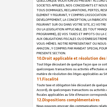
QUELCONQUE VIOLATION DU PRESENT ACCORD DE
SOCIETES AFFILIEES, NOS CONCEDANTS ET NOUS
TOUS DOMMAGES, RECLAMATIONS, PERTES, RESPO
ELEMENT Y FIGURANT, Y COMPRIS L’ASSOCIATION
DEVELOPPEMENT, LA CONCEPTION, LA FABRICATI
FIGURANT SUR OU DANS VOTRE SITE, (C) VOTRE 
OU LA LEGISLATION APPLICABLE, (D) TOUT MA
PROGRAMME), (E) VOS TAXES ET IMPOTS OU LA 
AUX OBLIGATIONS FISCALES OU D’ENREGISTREME
VOUS-MÊMES. NOTRE REPRESENTANT OU NOUS-
AMAZON , Y COMPRIS PAR MANDAT SPECIAL POUR
PRESENTE SECTION.
10.Droit applicable et résolution des 
Tout litige découlant de quelque façon que ce soi
quelconques transactions ou activités effectuées en
matière de résolution des litiges applicables au S
11.Fiscalité
Toute taxe et obligation liée découlant de quelqu
Accord), de quelconques transactions ou activités e
fiscales applicables au Site d’Amazon corresponda
12.Dispositions complémentaires
Nous pouvons envoyer des communications relatives