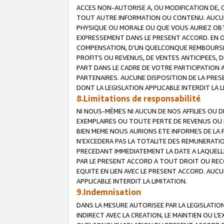
ACCES NON-AUTORISE A, OU MODIFICATION DE, 
TOUT AUTRE INFORMATION OU CONTENU. AUCUN
PHYSIQUE OU MORALE OU QUE VOUS AURIEZ OBT
EXPRESSEMENT DANS LE PRESENT ACCORD. EN 
COMPENSATION, D’UN QUELCONQUE REMBOURSE
PROFITS OU REVENUS, DE VENTES ANTICIPEES, 
PART DANS LE CADRE DE VOTRE PARTICIPATION
PARTENAIRES. AUCUNE DISPOSITION DE LA PRES
DONT LA LEGISLATION APPLICABLE INTERDIT LA L
8.Limitations de responsabilité
NI NOUS-MÊMES NI AUCUN DE NOS AFFILIES OU
EXEMPLAIRES OU TOUTE PERTE DE REVENUS OU 
BIEN MEME NOUS AURIONS ETE INFORMES DE LA 
N’EXCEDERA PAS LA TOTALITE DES REMUNERATI
PRECEDANT IMMEDIATEMENT LA DATE A LAQUELLE
PAR LE PRESENT ACCORD A TOUT DROIT OU REC
EQUITE EN LIEN AVEC LE PRESENT ACCORD. AUC
APPLICABLE INTERDIT LA LIMITATION.
9.Indemnisation
DANS LA MESURE AUTORISEE PAR LA LEGISLATI
INDIRECT AVEC LA CREATION, LE MAINTIEN OU L