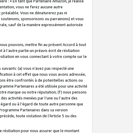
ière : « En tant que Partenaire Amazon, je réalise
mentation, vous ne ferez aucune autre
 préalable. Vous ne dénaturerez pas ni
s soutenons, sponsorisons ou parrainons) et vous
orale, sauf de la manière expressément autorisée
 nous pouvons, mettre fin au présent Accord à tout
à l’autre partie un préavis écrit de résiliation
ésiliation en vous connectant à votre compte sur le
 suivants: (a) vous n’avez pas respecté une
fication à cet effet que nous vous avons adressée,
ns être confrontés à de potentielles actions ou
gramme Partenaires a été utilisée pour une activité
notre marque ou notre réputation; (f) nous pensons
des activités menées par l’une ou l’autre des
 égard ou à l'égard de toute autre personne que
u Programme Partenaires dans sa version
 précède, toute violation de l’Article 5 ou des
 résiliation pour nous assurer que le montant