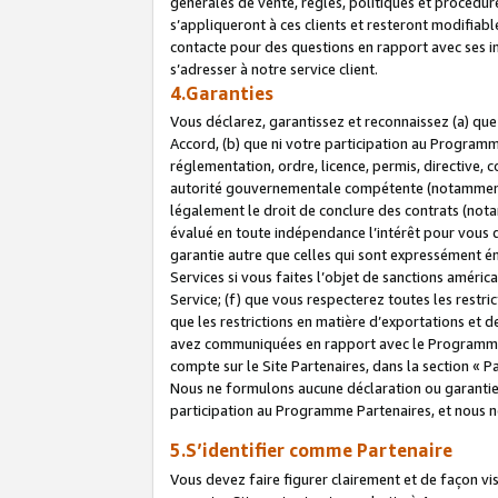
générales de vente, règles, politiques et procédure
s’appliqueront à ces clients et resteront modifiabl
contacte pour des questions en rapport avec ses in
s’adresser à notre service client.
4.Garanties
Vous déclarez, garantissez et reconnaissez (a) qu
Accord, (b) que ni votre participation au Programme
réglementation, ordre, licence, permis, directive,
autorité gouvernementale compétente (notamment le
légalement le droit de conclure des contrats (not
évalué en toute indépendance l’intérêt pour vous 
garantie autre que celles qui sont expressément én
Services si vous faites l’objet de sanctions amér
Service; (f) que vous respecterez toutes les restri
que les restrictions en matière d’exportations et d
avez communiquées en rapport avec le Programme P
compte sur le Site Partenaires, dans la section «
Nous ne formulons aucune déclaration ou garantie
participation au Programme Partenaires, et nous n
5.S’identifier comme Partenaire
Vous devez faire figurer clairement et de façon vi