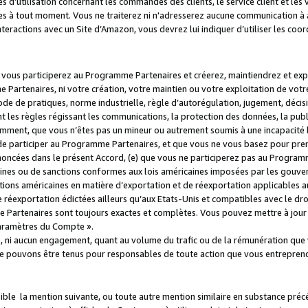
s d’utilisation concernant les commandes des clients, le service client et les
es à tout moment. Vous ne traiterez ni n'adresserez aucune communication à au
teractions avec un Site d’Amazon, vous devrez lui indiquer d’utiliser les coo
e vous participerez au Programme Partenaires et créerez, maintiendrez et ex
 Partenaires, ni votre création, votre maintien ou votre exploitation de votre
 code de pratiques, norme industrielle, règle d’autorégulation, jugement, déc
s règles régissant les communications, la protection des données, la public
amment, que vous n’êtes pas un mineur ou autrement soumis à une incapacité l
de participer au Programme Partenaires, et que vous ne vous basez pour pren
oncées dans le présent Accord, (e) que vous ne participerez pas au Programme
icaines ou de sanctions conformes aux lois américaines imposées par les gouv
ctions américaines en matière d’exportation et de réexportation applicables aux
e réexportation édictées ailleurs qu’aux Etats-Unis et compatibles avec le dr
artenaires sont toujours exactes et complètes. Vous pouvez mettre à jour 
 Paramètres du Compte ».
, ni aucun engagement, quant au volume du trafic ou de la rémunération qu
e pouvons être tenus pour responsables de toute action que vous entreprend
sible la mention suivante, ou toute autre mention similaire en substance pré