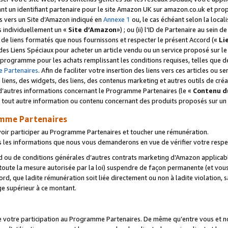
ant un identifiant partenaire pour le site Amazon UK sur amazon.co.uk et pro
ens vers un Site d’Amazon indiqué en
Annexe 1
ou, le cas échéant selon la local
s individuellement un «
Site d’Amazon
») ; ou (ii) l'ID de Partenaire au sein de
 de liens formatés que nous fournissons et respecter le présent Accord («
Li
 des Liens Spéciaux pour acheter un article vendu ou un service proposé sur l
rogramme pour les achats remplissant les conditions requises, telles que dét
 Partenaires
. Afin de faciliter votre insertion des liens vers ces articles ou
liens, des widgets, des liens, des contenus marketing et autres outils de cré
ue d’autres informations concernant le Programme Partenaires (le «
Contenu d
 tout autre information ou contenu concernant des produits proposés sur un s
amme Partenaires
oir participer au Programme Partenaires et toucher une rémunération.
les informations que nous vous demanderons en vue de vérifier votre respe
d ou de conditions générales d’autres contrats marketing d’Amazon applicable
 toute la mesure autorisée par la loi) suspendre de façon permanente (et vou
d, que ladite rémunération soit liée directement ou non à ladite violation, s
e supérieur à ce montant.
de votre participation au Programme Partenaires. De même qu’entre vous et nou