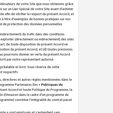
 utilisateurs de votre Site que nous obtenons grâce
é sur un Lien Spécial de votre Site avant d’acheter
te afin de vérifier le respect du présent Accord, et
te à titre d’exemples de bonnes pratiques sur nos
ord de protection des données personnelles
indirectement) du trafic dans des conditions
exploiter (directement ou indirectement) des sites
 part, de toute disposition du présent Accord ne
osition du présent Accord, et (d) toutes précisions
ous pourrions donner en vertu du présent Accord
écrit par notre représentant autorisé.
préalable et écrit. Sous réserve de cette
it respectifs.
s, directives et autres règles mentionnées dans le
programme Partenaires (les «
Politiques du
résent Accord et toute Politique du Programme, le
iliée d’Amazon dans le cadre d’un programme de
ogramme) constitue l’intégralité du contrat passé
xemple » sont employés et s'entendent sans