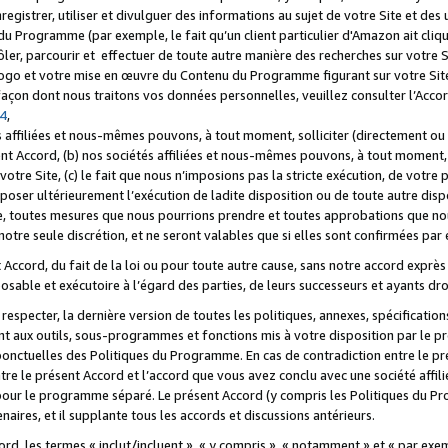
registrer, utiliser et divulguer des informations au sujet de votre Site et des
u Programme (par exemple, le fait qu’un client particulier d'Amazon ait cliqu
ôler, parcourir et effectuer de toute autre manière des recherches sur votre Si
tre logo et votre mise en œuvre du Contenu du Programme figurant sur votre Si
 façon dont nous traitons vos données personnelles, veuillez consulter l’Acc
 4
,
 affiliées et nous-mêmes pouvons, à tout moment, solliciter (directement ou 
nt Accord, (b) nos sociétés affiliées et nous-mêmes pouvons, à tout moment, 
votre Site, (c) le fait que nous n’imposions pas la stricte exécution, de votre
poser ultérieurement l’exécution de ladite disposition ou de toute autre disp
ce, toutes mesures que nous pourrions prendre et toutes approbations que n
otre seule discrétion, et ne seront valables que si elles sont confirmées par 
Accord, du fait de la loi ou pour toute autre cause, sans notre accord exprès 
posable et exécutoire à l’égard des parties, de leurs successeurs et ayants dro
especter, la dernière version de toutes les politiques, annexes, spécification
ant aux outils, sous-programmes et fonctions mis à votre disposition par le 
 ponctuelles des Politiques du Programme. En cas de contradiction entre le p
ntre le présent Accord et l’accord que vous avez conclu avec une société aff
 pour le programme séparé. Le présent Accord (y compris les Politiques du Pr
ires, et il supplante tous les accords et discussions antérieurs.
cord, les termes « inclut/incluent », « y compris », « notamment » et « par e