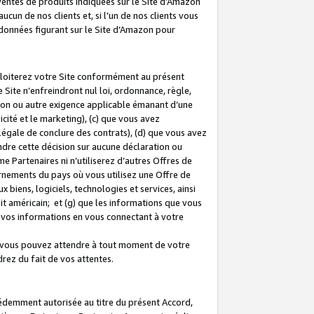
 ventes de produits indiquées sur le Site d’Amazon
cun de nos clients et, si l’un de nos clients vous
rdonnées figurant sur le Site d’Amazon pour
ploiterez votre Site conformément au présent
 Site n’enfreindront nul loi, ordonnance, règle,
ision ou autre exigence applicable émanant d’une
ité et le marketing), (c) que vous avez
égale de conclure des contrats), (d) que vous avez
dre cette décision sur aucune déclaration ou
 Partenaires ni n’utiliserez d’autres Offres de
ernements du pays où vous utilisez une Offre de
 biens, logiciels, technologies et services, ainsi
oit américain; et (g) que les informations que vous
vos informations en vous connectant à votre
e vous pouvez attendre à tout moment de votre
rez du fait de vos attentes.
cédemment autorisée au titre du présent Accord,