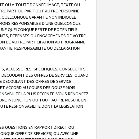
TE OU A TOUTE DONNEE, IMAGE, TEXTE OU
OTRE PART OU PAR TOUT AUTRE PERSONNE
NE QUELCONQUE GARANTIE NON INDIQUEE
 SERONS RESPONSABLES D’UNE QUELCONQUE
UNE QUELCONQUE PERTE DE POTENTIELS
EMENTS, DEPENSES OU ENGAGEMENTS DE VOTRE
ION DE VOTRE PARTICIPATION AU PROGRAMME
ARANTIE, RESPONSABILITE OU DECLARATION
, ACCESSOIRES, SPECIFIQUES, CONSECUTIFS,
S DECOULANT DES OFFRES DE SERVICES, QUAND
LE DECOULANT DES OFFRES DE SERVICE
 CET ACCORD AU COURS DES DOUZE MOIS
ONSABILITE LA PLUS RECENTE. VOUS RENONCEZ
, UNE INJONCTION OU TOUT AUTRE MESURE EN
OUTE RESPONSABILITE DONT LA LEGISLATION
LES QUESTIONS EN RAPPORT DIRECT OU
LCONQUE OFFRE DE SERVICES) OU AVEC UNE