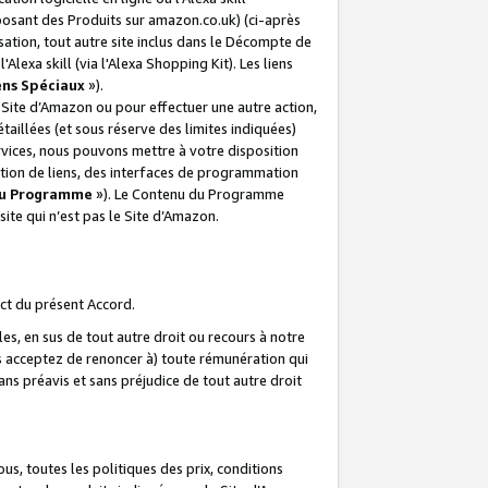
posant des Produits sur amazon.co.uk) (ci-après
isation, tout autre site inclus dans le Décompte de
 l'Alexa skill (via l'Alexa Shopping Kit). Les liens
ens Spéciaux
»).
e Site d’Amazon ou pour effectuer une autre action,
aillées (et sous réserve des limites indiquées)
 services, nous pouvons mettre à votre disposition
ation de liens, des interfaces de programmation
u Programme
»). Le Contenu du Programme
ite qui n’est pas le Site d’Amazon.
ct du présent Accord.
s, en sus de tout autre droit ou recours à notre
s acceptez de renoncer à) toute rémunération qui
ans préavis et sans préjudice de tout autre droit
s, toutes les politiques des prix, conditions