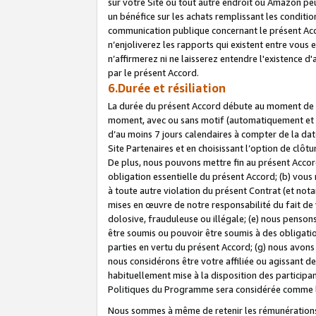
sur votre Site ou tout autre endroit où Amazon peut
un bénéfice sur les achats remplissant les conditio
communication publique concernant le présent Acco
n’enjoliverez les rapports qui existent entre vou
n’affirmerez ni ne laisserez entendre l'existence 
par le présent Accord.
6.Durée et résiliation
La durée du présent Accord débute au moment de vo
moment, avec ou sans motif (automatiquement et sans
d’au moins 7 jours calendaires à compter de la dat
Site Partenaires et en choisissant l’option de clô
De plus, nous pouvons mettre fin au présent Accord
obligation essentielle du présent Accord; (b) vous
à toute autre violation du présent Contrat (et no
mises en œuvre de notre responsabilité du fait de 
dolosive, frauduleuse ou illégale; (e) nous penso
être soumis ou pouvoir être soumis à des obligati
parties en vertu du présent Accord; (g) nous avon
nous considérons être votre affiliée ou agissant 
habituellement mise à la disposition des participants
Politiques du Programme sera considérée comme la 
Nous sommes à même de retenir les rémunérations 