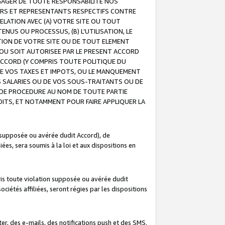
GAGER DE TOUTE RESPONSABILITE NOS
EURS ET REPRESENTANTS RESPECTIFS CONTRE
ELATION AVEC (A) VOTRE SITE OU TOUT
ENUS OU PROCESSUS, (B) L’UTILISATION, LE
ATION DE VOTRE SITE OU DE TOUT ELEMENT
E OU SOIT AUTORISEE PAR LE PRESENT ACCORD
ACCORD (Y COMPRIS TOUTE POLITIQUE DU
DE VOS TAXES ET IMPOTS, OU LE MANQUEMENT
OS SALARIES OU DE VOS SOUS-TRAITANTS OU DE
DE PROCEDURE AU NOM DE TOUTE PARTIE
OITS, ET NOTAMMENT POUR FAIRE APPLIQUER LA
 supposée ou avérée dudit Accord), de
ées, sera soumis à la loi et aux dispositions en
is toute violation supposée ou avérée dudit
iétés affiliées, seront régies par les dispositions
r, des e-mails, des notifications push et des SMS.