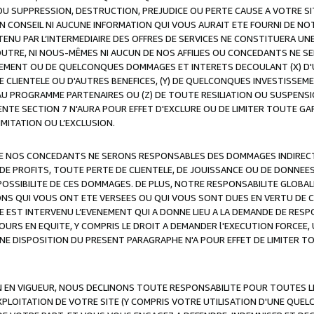
OU SUPPRESSION, DESTRUCTION, PREJUDICE OU PERTE CAUSE A VOTRE SI
 CONSEIL NI AUCUNE INFORMATION QUI VOUS AURAIT ETE FOURNI DE N
ENU PAR L’INTERMEDIAIRE DES OFFRES DE SERVICES NE CONSTITUERA U
OUTRE, NI NOUS-MÊMES NI AUCUN DE NOS AFFILIES OU CONCEDANTS NE
MENT OU DE QUELCONQUES DOMMAGES ET INTERETS DECOULANT (X) D'
DE CLIENTELE OU D'AUTRES BENEFICES, (Y) DE QUELCONQUES INVESTISS
 AU PROGRAMME PARTENAIRES OU (Z) DE TOUTE RESILIATION OU SUSPENS
ENTE SECTION 7 N'AURA POUR EFFET D'EXCLURE OU DE LIMITER TOUTE G
IMITATION OU L’EXCLUSION.
 DE NOS CONCEDANTS NE SERONS RESPONSABLES DES DOMMAGES INDIRECTS
DE PROFITS, TOUTE PERTE DE CLIENTELE, DE JOUISSANCE OU DE DONNEE
POSSIBILITE DE CES DOMMAGES. DE PLUS, NOTRE RESPONSABILITE GLOBA
ONS QUI VOUS ONT ETE VERSEES OU QUI VOUS SONT DUES EN VERTU DE
 EST INTERVENU L’EVENEMENT QUI A DONNE LIEU A LA DEMANDE DE RESP
OURS EN EQUITE, Y COMPRIS LE DROIT A DEMANDER l'EXECUTION FORCEE
UNE DISPOSITION DU PRESENT PARAGRAPHE N'A POUR EFFET DE LIMITER T
ON EN VIGUEUR, NOUS DECLINONS TOUTE RESPONSABILITE POUR TOUTES 
’EXPLOITATION DE VOTRE SITE (Y COMPRIS VOTRE UTILISATION D'UNE QUE