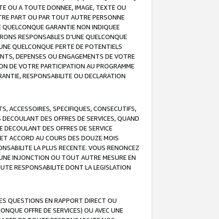
TE OU A TOUTE DONNEE, IMAGE, TEXTE OU
OTRE PART OU PAR TOUT AUTRE PERSONNE
NE QUELCONQUE GARANTIE NON INDIQUEE
 SERONS RESPONSABLES D’UNE QUELCONQUE
UNE QUELCONQUE PERTE DE POTENTIELS
EMENTS, DEPENSES OU ENGAGEMENTS DE VOTRE
ION DE VOTRE PARTICIPATION AU PROGRAMME
ARANTIE, RESPONSABILITE OU DECLARATION
, ACCESSOIRES, SPECIFIQUES, CONSECUTIFS,
S DECOULANT DES OFFRES DE SERVICES, QUAND
LE DECOULANT DES OFFRES DE SERVICE
 CET ACCORD AU COURS DES DOUZE MOIS
ONSABILITE LA PLUS RECENTE. VOUS RENONCEZ
, UNE INJONCTION OU TOUT AUTRE MESURE EN
OUTE RESPONSABILITE DONT LA LEGISLATION
LES QUESTIONS EN RAPPORT DIRECT OU
LCONQUE OFFRE DE SERVICES) OU AVEC UNE