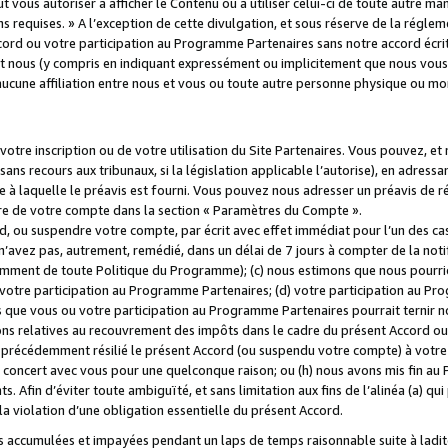
 vous autoriser à afficher le Contenu ou à utiliser celui-ci de toute autre man
ns requises. » A l’exception de cette divulgation, et sous réserve de la régle
rd ou votre participation au Programme Partenaires sans notre accord écrit
s et nous (y compris en indiquant expressément ou implicitement que nous vou
d'aucune affiliation entre nous et vous ou toute autre personne physique ou m
tre inscription ou de votre utilisation du Site Partenaires. Vous pouvez, et
 recours aux tribunaux, si la législation applicable l’autorise), en adressant 
e à laquelle le préavis est fourni. Vous pouvez nous adresser un préavis de r
ture de votre compte dans la section « Paramètres du Compte ».
, ou suspendre votre compte, par écrit avec effet immédiat pour l’un des cas
 n’avez pas, autrement, remédié, dans un délai de 7 jours à compter de la noti
tamment de toute Politique du Programme); (c) nous estimons que nous pourrio
votre participation au Programme Partenaires; (d) votre participation au Pro
ns que vous ou votre participation au Programme Partenaires pourrait ternir 
ons relatives au recouvrement des impôts dans le cadre du présent Accord ou 
s précédemment résilié le présent Accord (ou suspendu votre compte) à votre
de concert avec vous pour une quelconque raison; ou (h) nous avons mis fin a
. Afin d’éviter toute ambiguïté, et sans limitation aux fins de l’alinéa (a) qui
violation d’une obligation essentielle du présent Accord.
accumulées et impayées pendant un laps de temps raisonnable suite à ladite