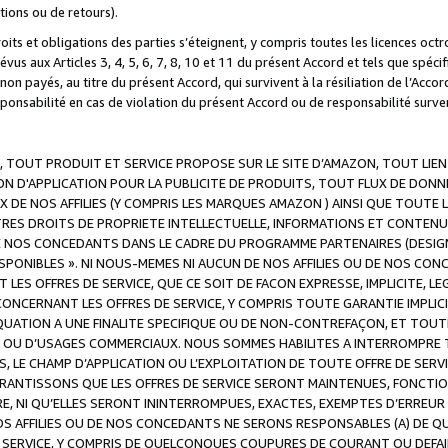
ations ou de retours).
droits et obligations des parties s’éteignent, y compris toutes les licences oc
révus aux Articles 3, 4, 5, 6, 7, 8, 10 et 11 du présent Accord et tels que sp
n payés, au titre du présent Accord, qui survivent à la résiliation de l’Accord
onsabilité en cas de violation du présent Accord ou de responsabilité survenu
, TOUT PRODUIT ET SERVICE PROPOSE SUR LE SITE D’AMAZON, TOUT LIEN
 D'APPLICATION POUR LA PUBLICITE DE PRODUITS, TOUT FLUX DE DONN
DE NOS AFFILIES (Y COMPRIS LES MARQUES AMAZON ) AINSI QUE TOUTE L
RES DROITS DE PROPRIETE INTELLECTUELLE, INFORMATIONS ET CONTENU
DE NOS CONCEDANTS DANS LE CADRE DU PROGRAMME PARTENAIRES (DESIG
E DISPONIBLES ». NI NOUS-MEMES NI AUCUN DE NOS AFFILIES OU DE NOS
LES OFFRES DE SERVICE, QUE CE SOIT DE FACON EXPRESSE, IMPLICITE, L
CERNANT LES OFFRES DE SERVICE, Y COMPRIS TOUTE GARANTIE IMPLICIT
QUATION A UNE FINALITE SPECIFIQUE OU DE NON-CONTREFAÇON, ET TOUTE
 OU D’USAGES COMMERCIAUX. NOUS SOMMES HABILITES A INTERROMPRE TO
S, LE CHAMP D’APPLICATION OU L’EXPLOITATION DE TOUTE OFFRE DE SER
ARANTISSONS QUE LES OFFRES DE SERVICE SERONT MAINTENUES, FONCTIO
ERE, NI QU’ELLES SERONT ININTERROMPUES, EXACTES, EXEMPTES D’ER
S AFFILIES OU DE NOS CONCEDANTS NE SERONS RESPONSABLES (A) DE QU
E SERVICE, Y COMPRIS DE QUELCONQUES COUPURES DE COURANT OU DEFAI