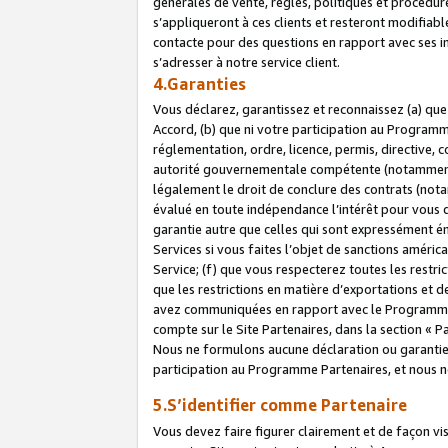
générales de vente, règles, politiques et procédure
s’appliqueront à ces clients et resteront modifiabl
contacte pour des questions en rapport avec ses in
s’adresser à notre service client.
4.Garanties
Vous déclarez, garantissez et reconnaissez (a) qu
Accord, (b) que ni votre participation au Programme
réglementation, ordre, licence, permis, directive,
autorité gouvernementale compétente (notamment le
légalement le droit de conclure des contrats (not
évalué en toute indépendance l’intérêt pour vous 
garantie autre que celles qui sont expressément én
Services si vous faites l’objet de sanctions amér
Service; (f) que vous respecterez toutes les restri
que les restrictions en matière d’exportations et d
avez communiquées en rapport avec le Programme P
compte sur le Site Partenaires, dans la section «
Nous ne formulons aucune déclaration ou garantie
participation au Programme Partenaires, et nous n
5.S’identifier comme Partenaire
Vous devez faire figurer clairement et de façon vi