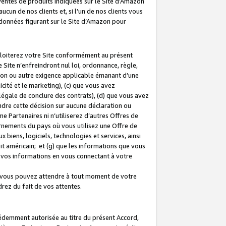
 ventes de produits indiquées sur le Site d’Amazon
cun de nos clients et, si l’un de nos clients vous
rdonnées figurant sur le Site d’Amazon pour
ploiterez votre Site conformément au présent
 Site n’enfreindront nul loi, ordonnance, règle,
ision ou autre exigence applicable émanant d’une
ité et le marketing), (c) que vous avez
égale de conclure des contrats), (d) que vous avez
dre cette décision sur aucune déclaration ou
 Partenaires ni n’utiliserez d’autres Offres de
ernements du pays où vous utilisez une Offre de
 biens, logiciels, technologies et services, ainsi
oit américain; et (g) que les informations que vous
vos informations en vous connectant à votre
e vous pouvez attendre à tout moment de votre
rez du fait de vos attentes.
cédemment autorisée au titre du présent Accord,