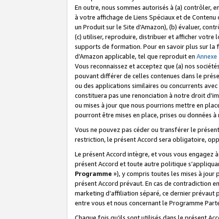
En outre, nous sommes autorisés à (a) contrôler, en
à votre affichage de Liens Spéciaux et de Contenu d
un Produit sur le Site d’Amazon), (b) évaluer, contr
(c) utiliser, reproduire, distribuer et afficher vo
supports de formation. Pour en savoir plus sur la
d’Amazon applicable, tel que reproduit en
Annexe
Vous reconnaissez et acceptez que (a) nos sociétés
pouvant différer de celles contenues dans le prése
ou des applications similaires ou concurrents avec 
constituera pas une renonciation à notre droit d’im
ou mises à jour que nous pourrions mettre en pla
pourront être mises en place, prises ou données à n
Vous ne pouvez pas céder ou transférer le présent 
restriction, le présent Accord sera obligatoire, op
Le présent Accord intègre, et vous vous engagez à r
présent Accord et toute autre politique s’appliqu
Programme
»), y compris toutes les mises à jour
présent Accord prévaut. En cas de contradiction e
marketing d’affiliation séparé, ce dernier prévaut
entre vous et nous concernant le Programme Partena
Chaque fois qu’ils sont utilisés dans le présent Ac