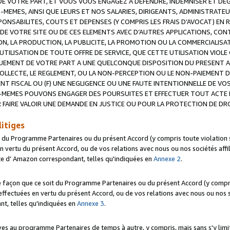
 VOTRE PART, ET VOUS VOUS ENGAGEZ A DEFENDRE, INDEMNISER ET DE
-MEMES, AINSI QUE LEURS ET NOS SALARIES, DIRIGEANTS, ADMINISTRAT
NSABILITES, COUTS ET DEPENSES (Y COMPRIS LES FRAIS D’AVOCAT) EN R
 DE VOTRE SITE OU DE CES ELEMENTS AVEC D’AUTRES APPLICATIONS, CONT
ON, LA PRODUCTION, LA PUBLICITE, LA PROMOTION OU LA COMMERCIALIS
UTILISATION DE TOUTE OFFRE DE SERVICE, QUE CETTE UTILISATION VIOL
NQUEMENT DE VOTRE PART A UNE QUELCONQUE DISPOSITION DU PRESENT 
COLLECTE, LE REGLEMENT, OU LA NON-PERCEPTION OU LE NON-PAIEMENT 
NT FISCAL OU (F) UNE NEGLIGENCE OU UNE FAUTE INTENTIONNELLE DE V
MEMES POUVONS ENGAGER DES POURSUITES ET EFFECTUER TOUT ACTE 
 FAIRE VALOIR UNE DEMANDE EN JUSTICE OU POUR LA PROTECTION DE DR
litiges
t du Programme Partenaires ou du présent Accord (y compris toute violation
 vertu du présent Accord, ou de vos relations avec nous ou nos sociétés affili
ite d’ Amazon correspondant, telles qu'indiquées en
Annexe 2
.
e façon que ce soit du Programme Partenaires ou du présent Accord (y compr
ffectuées en vertu du présent Accord, ou de vos relations avec nous ou nos soc
nt, telles qu'indiquées en
Annexe 3
.
 au programme Partenaires de temps à autre, y compris, mais sans s'y limite