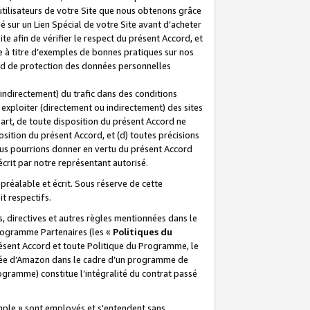
 utilisateurs de votre Site que nous obtenons grâce
é sur un Lien Spécial de votre Site avant d’acheter
te afin de vérifier le respect du présent Accord, et
te à titre d’exemples de bonnes pratiques sur nos
ord de protection des données personnelles
indirectement) du trafic dans des conditions
exploiter (directement ou indirectement) des sites
 part, de toute disposition du présent Accord ne
osition du présent Accord, et (d) toutes précisions
ous pourrions donner en vertu du présent Accord
écrit par notre représentant autorisé.
préalable et écrit. Sous réserve de cette
it respectifs.
s, directives et autres règles mentionnées dans le
programme Partenaires (les «
Politiques du
résent Accord et toute Politique du Programme, le
iliée d’Amazon dans le cadre d’un programme de
ogramme) constitue l’intégralité du contrat passé
xemple » sont employés et s'entendent sans