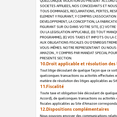
QUELCONQUE VIOLATION DU PRESENT ACCORD DE
SOCIETES AFFILIEES, NOS CONCEDANTS ET NOUS
TOUS DOMMAGES, RECLAMATIONS, PERTES, RESPO
ELEMENT Y FIGURANT, Y COMPRIS L’ASSOCIATION
DEVELOPPEMENT, LA CONCEPTION, LA FABRICATI
FIGURANT SUR OU DANS VOTRE SITE, (C) VOTRE 
OU LA LEGISLATION APPLICABLE, (D) TOUT MA
PROGRAMME), (E) VOS TAXES ET IMPOTS OU LA 
AUX OBLIGATIONS FISCALES OU D’ENREGISTREME
VOUS-MÊMES. NOTRE REPRESENTANT OU NOUS-
AMAZON , Y COMPRIS PAR MANDAT SPECIAL POUR
PRESENTE SECTION.
10.Droit applicable et résolution des 
Tout litige découlant de quelque façon que ce soi
quelconques transactions ou activités effectuées en
matière de résolution des litiges applicables au S
11.Fiscalité
Toute taxe et obligation liée découlant de quelqu
Accord), de quelconques transactions ou activités e
fiscales applicables au Site d’Amazon corresponda
12.Dispositions complémentaires
Nous pouvons envoyer des communications relatives