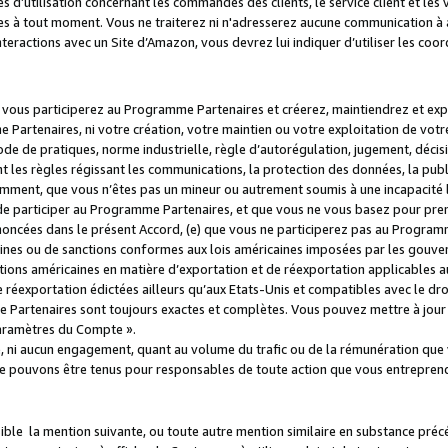
s d’utilisation concernant les commandes des clients, le service client et les
es à tout moment. Vous ne traiterez ni n'adresserez aucune communication à au
teractions avec un Site d’Amazon, vous devrez lui indiquer d’utiliser les coo
e vous participerez au Programme Partenaires et créerez, maintiendrez et ex
 Partenaires, ni votre création, votre maintien ou votre exploitation de votre
 code de pratiques, norme industrielle, règle d’autorégulation, jugement, déc
s règles régissant les communications, la protection des données, la public
amment, que vous n’êtes pas un mineur ou autrement soumis à une incapacité l
de participer au Programme Partenaires, et que vous ne vous basez pour pren
oncées dans le présent Accord, (e) que vous ne participerez pas au Programme
icaines ou de sanctions conformes aux lois américaines imposées par les gouv
ctions américaines en matière d’exportation et de réexportation applicables aux
e réexportation édictées ailleurs qu’aux Etats-Unis et compatibles avec le dr
artenaires sont toujours exactes et complètes. Vous pouvez mettre à jour 
 Paramètres du Compte ».
, ni aucun engagement, quant au volume du trafic ou de la rémunération qu
e pouvons être tenus pour responsables de toute action que vous entreprend
sible la mention suivante, ou toute autre mention similaire en substance pré