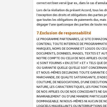
correct est bien versé (par ex., dans le cas d’annul
Lors de la résiliation du présent Accord, tous les 
l’exception des droits et obligations des parties p
que toutes les obligations de paiements dus, mais no
dégager l'une quelconque des parties de toute resp
7.Exclusion de responsabilité
LE PROGRAMME PARTENAIRES, LE SITE D’AMAZON
CONTENU, TOUTE INTERFACE DE PROGRAMMATION
MARQUES, NOMS DE DOMAINE ET LOGOS OU CEUX 
DOCUMENTS, DONNEES, IMAGES, TEXTES ET AUT
NOTRE COMPTE OU CELUI DE NOS AFFILIES OU 
») SONT FOURNIS « EN L’ETAT » ET « TELS QU
OU GARANTIE QUELLE QU’ELLE SOIT CONCERNANT 
ET NOUS-MÊMES DECLINONS TOUTE GARANTIE CON
MARCHANDE, DE QUALITE SATISFAISANTE, D’ADE
COUTUME, DE NEGOCIATIONS, D’UNE EXECUTION
NATURE, LES CARACTERISTIQUES, LES FONCTION
DE NOS AFFILIES OU DE NOS CONCEDANTS NE G
INVARIABLEMENT OU D’UNE MANIERE PARTICULI
DOMMAGEABLE. NI NOUS-MÊMES NI AUCUN DE NO
LOGICIELS MALVEILLANTS OU INTERRUPTIONS D