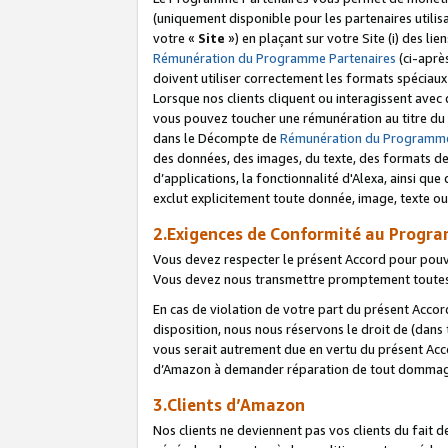
(uniquement disponible pour les partenaires utilis
votre «
Site
») en plaçant sur votre Site (i) des li
Rémunération du Programme Partenaires
(ci-aprè
doivent utiliser correctement les formats spéciaux
Lorsque nos clients cliquent ou interagissent avec
vous pouvez toucher une rémunération au titre du p
dans le Décompte de
Rémunération du Programme
des données, des images, du texte, des formats de 
d’applications, la fonctionnalité d'Alexa, ainsi q
exclut explicitement toute donnée, image, texte ou
2.Exigences de Conformité au Progr
Vous devez respecter le présent Accord pour pouv
Vous devez nous transmettre promptement toutes 
En cas de violation de votre part du présent Accor
disposition, nous nous réservons le droit de (dans
vous serait autrement due en vertu du présent Accor
d’Amazon à demander réparation de tout dommag
3.Clients d’Amazon
Nos clients ne deviennent pas vos clients du fait 