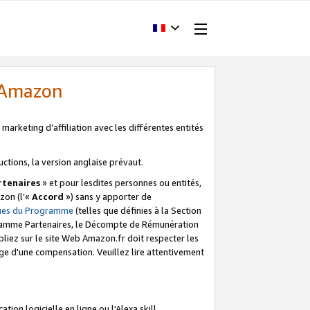
d'Amazon
marketing d’affiliation avec les différentes entités
uctions, la version anglaise prévaut.
tenaires
» et pour lesdites personnes ou entités,
zon (l’«
Accord
») sans y apporter de
ques du Programme
(telles que définies à la Section
ogramme Partenaires, le Décompte de Rémunération
iez sur le site Web Amazon.fr doit respecter les
ge d'une compensation. Veuillez lire attentivement
on logicielle en ligne ou l'Alexa skill