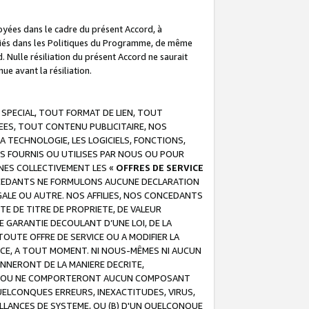
troyées dans le cadre du présent Accord, à
écifiés dans les Politiques du Programme, de même
. Nulle résiliation du présent Accord ne saurait
e avant la résiliation.
 SPECIAL, TOUT FORMAT DE LIEN, TOUT
EES, TOUT CONTENU PUBLICITAIRE, NOS
A TECHNOLOGIE, LES LOGICIELS, FONCTIONS,
S FOURNIS OU UTILISES PAR NOUS OU POUR
NES COLLECTIVEMENT LES «
OFFRES DE SERVICE
 CONCEDANTS NE FORMULONS AUCUNE DECLARATION
EGALE OU AUTRE. NOS AFFILIES, NOS CONCEDANTS
E DE TITRE DE PROPRIETE, DE VALEUR
 GARANTIE DECOULANT D’UNE LOI, DE LA
UTE OFFRE DE SERVICE OU A MODIFIER LA
VICE, A TOUT MOMENT. NI NOUS-MÊMES NI AUCUN
NNERONT DE LA MANIERE DECRITE,
REUR OU NE COMPORTERONT AUCUN COMPOSANT
ELCONQUES ERREURS, INEXACTITUDES, VIRUS,
LLANCES DE SYSTEME, OU (B) D'UN QUELCONQUE