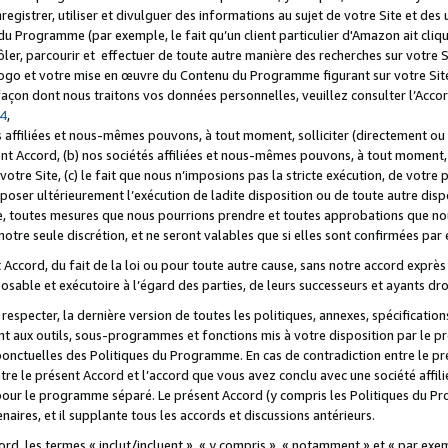
registrer, utiliser et divulguer des informations au sujet de votre Site et des
u Programme (par exemple, le fait qu’un client particulier d'Amazon ait cliqu
ôler, parcourir et effectuer de toute autre manière des recherches sur votre Si
tre logo et votre mise en œuvre du Contenu du Programme figurant sur votre Si
 façon dont nous traitons vos données personnelles, veuillez consulter l’Acc
 4
,
 affiliées et nous-mêmes pouvons, à tout moment, solliciter (directement ou 
nt Accord, (b) nos sociétés affiliées et nous-mêmes pouvons, à tout moment, 
votre Site, (c) le fait que nous n’imposions pas la stricte exécution, de votre
poser ultérieurement l’exécution de ladite disposition ou de toute autre disp
ce, toutes mesures que nous pourrions prendre et toutes approbations que n
otre seule discrétion, et ne seront valables que si elles sont confirmées par 
Accord, du fait de la loi ou pour toute autre cause, sans notre accord exprès 
posable et exécutoire à l’égard des parties, de leurs successeurs et ayants dro
especter, la dernière version de toutes les politiques, annexes, spécification
ant aux outils, sous-programmes et fonctions mis à votre disposition par le 
 ponctuelles des Politiques du Programme. En cas de contradiction entre le p
ntre le présent Accord et l’accord que vous avez conclu avec une société aff
 pour le programme séparé. Le présent Accord (y compris les Politiques du Pr
ires, et il supplante tous les accords et discussions antérieurs.
cord, les termes « inclut/incluent », « y compris », « notamment » et « par e