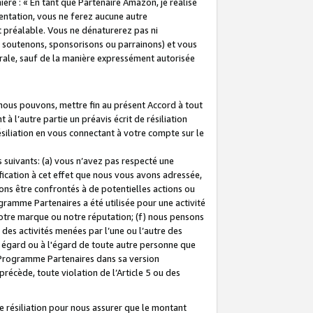
ière : « En tant que Partenaire Amazon, je réalise
mentation, vous ne ferez aucune autre
 préalable. Vous ne dénaturerez pas ni
s soutenons, sponsorisons ou parrainons) et vous
orale, sauf de la manière expressément autorisée
 nous pouvons, mettre fin au présent Accord à tout
à l’autre partie un préavis écrit de résiliation
ésiliation en vous connectant à votre compte sur le
 suivants: (a) vous n’avez pas respecté une
fication à cet effet que nous vous avons adressée,
ns être confrontés à de potentielles actions ou
gramme Partenaires a été utilisée pour une activité
notre marque ou notre réputation; (f) nous pensons
des activités menées par l’une ou l’autre des
 égard ou à l'égard de toute autre personne que
u Programme Partenaires dans sa version
 précède, toute violation de l’Article 5 ou des
 résiliation pour nous assurer que le montant