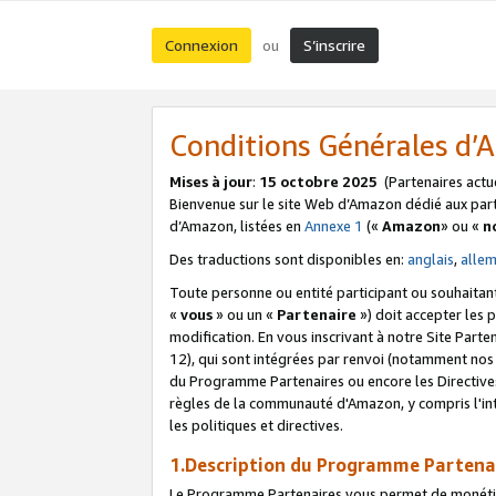
Connexion
S’inscrire
ou
Conditions Générales d
Mises à jour
:
15 octobre 2025
(Partenaires actu
Bienvenue sur le site Web d’Amazon dédié aux part
d’Amazon, listées en
Annexe 1
(«
Amazon
» ou «
n
Des traductions sont disponibles en:
anglais
,
alle
Toute personne ou entité participant ou souhaitan
«
vous
» ou un «
Partenaire
») doit accepter les
modification. En vous inscrivant à notre Site Parte
12), qui sont intégrées par renvoi (notamment no
du Programme Partenaires ou encore les Directive
règles de la communauté d'Amazon, y compris l'int
les politiques et directives.
1.Description du Programme Partena
Le Programme Partenaires vous permet de monétiser 