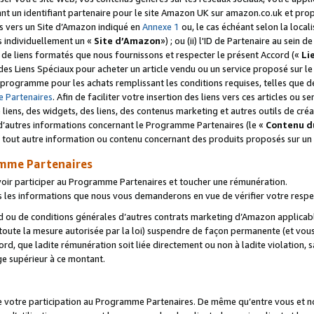
ant un identifiant partenaire pour le site Amazon UK sur amazon.co.uk et pro
ens vers un Site d’Amazon indiqué en
Annexe 1
ou, le cas échéant selon la local
s individuellement un «
Site d’Amazon
») ; ou (ii) l'ID de Partenaire au sein de
 de liens formatés que nous fournissons et respecter le présent Accord («
Li
 des Liens Spéciaux pour acheter un article vendu ou un service proposé sur l
rogramme pour les achats remplissant les conditions requises, telles que dét
 Partenaires
. Afin de faciliter votre insertion des liens vers ces articles ou
liens, des widgets, des liens, des contenus marketing et autres outils de cré
ue d’autres informations concernant le Programme Partenaires (le «
Contenu d
 tout autre information ou contenu concernant des produits proposés sur un s
amme Partenaires
oir participer au Programme Partenaires et toucher une rémunération.
les informations que nous vous demanderons en vue de vérifier votre respe
d ou de conditions générales d’autres contrats marketing d’Amazon applicable
 toute la mesure autorisée par la loi) suspendre de façon permanente (et vou
d, que ladite rémunération soit liée directement ou non à ladite violation, s
e supérieur à ce montant.
de votre participation au Programme Partenaires. De même qu’entre vous et nou