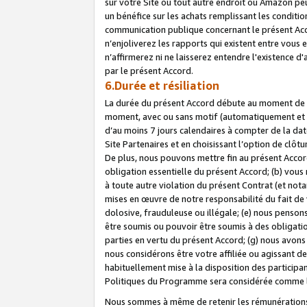
sur votre Site ou tout autre endroit où Amazon peut
un bénéfice sur les achats remplissant les conditio
communication publique concernant le présent Acco
n’enjoliverez les rapports qui existent entre vou
n’affirmerez ni ne laisserez entendre l'existence 
par le présent Accord.
6.Durée et résiliation
La durée du présent Accord débute au moment de vo
moment, avec ou sans motif (automatiquement et sans
d’au moins 7 jours calendaires à compter de la dat
Site Partenaires et en choisissant l’option de clô
De plus, nous pouvons mettre fin au présent Accord
obligation essentielle du présent Accord; (b) vous
à toute autre violation du présent Contrat (et no
mises en œuvre de notre responsabilité du fait de 
dolosive, frauduleuse ou illégale; (e) nous penso
être soumis ou pouvoir être soumis à des obligati
parties en vertu du présent Accord; (g) nous avon
nous considérons être votre affiliée ou agissant 
habituellement mise à la disposition des participants
Politiques du Programme sera considérée comme la 
Nous sommes à même de retenir les rémunérations 