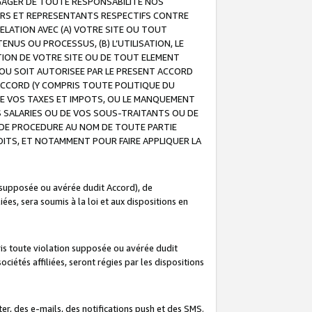
GAGER DE TOUTE RESPONSABILITE NOS
EURS ET REPRESENTANTS RESPECTIFS CONTRE
ELATION AVEC (A) VOTRE SITE OU TOUT
ENUS OU PROCESSUS, (B) L’UTILISATION, LE
ATION DE VOTRE SITE OU DE TOUT ELEMENT
E OU SOIT AUTORISEE PAR LE PRESENT ACCORD
ACCORD (Y COMPRIS TOUTE POLITIQUE DU
DE VOS TAXES ET IMPOTS, OU LE MANQUEMENT
OS SALARIES OU DE VOS SOUS-TRAITANTS OU DE
DE PROCEDURE AU NOM DE TOUTE PARTIE
OITS, ET NOTAMMENT POUR FAIRE APPLIQUER LA
 supposée ou avérée dudit Accord), de
ées, sera soumis à la loi et aux dispositions en
is toute violation supposée ou avérée dudit
iétés affiliées, seront régies par les dispositions
r, des e-mails, des notifications push et des SMS.