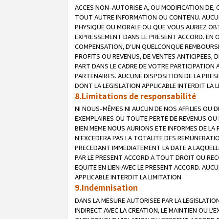
ACCES NON-AUTORISE A, OU MODIFICATION DE, 
TOUT AUTRE INFORMATION OU CONTENU. AUCUN
PHYSIQUE OU MORALE OU QUE VOUS AURIEZ OBT
EXPRESSEMENT DANS LE PRESENT ACCORD. EN 
COMPENSATION, D’UN QUELCONQUE REMBOURSE
PROFITS OU REVENUS, DE VENTES ANTICIPEES, 
PART DANS LE CADRE DE VOTRE PARTICIPATION
PARTENAIRES. AUCUNE DISPOSITION DE LA PRES
DONT LA LEGISLATION APPLICABLE INTERDIT LA L
8.Limitations de responsabilité
NI NOUS-MÊMES NI AUCUN DE NOS AFFILIES OU
EXEMPLAIRES OU TOUTE PERTE DE REVENUS OU 
BIEN MEME NOUS AURIONS ETE INFORMES DE LA 
N’EXCEDERA PAS LA TOTALITE DES REMUNERATI
PRECEDANT IMMEDIATEMENT LA DATE A LAQUELLE
PAR LE PRESENT ACCORD A TOUT DROIT OU REC
EQUITE EN LIEN AVEC LE PRESENT ACCORD. AUC
APPLICABLE INTERDIT LA LIMITATION.
9.Indemnisation
DANS LA MESURE AUTORISEE PAR LA LEGISLATI
INDIRECT AVEC LA CREATION, LE MAINTIEN OU L