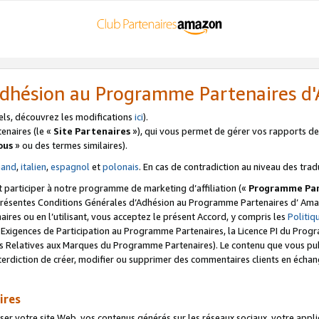
’Adhésion au Programme Partenaires 
els, découvrez les modifications
ici
).
enaires (le «
Site Partenaires
»), qui vous permet de gérer vos rapports de 
ous
» ou des termes similaires).
mand
,
italien
,
espagnol
et
polonais
. En cas de contradiction au niveau des trad
t participer à notre programme de marketing d’affiliation («
Programme Par
 présentes Conditions Générales d’Adhésion au Programme Partenaires d’ Ama
naires ou en l’utilisant, vous acceptez le présent Accord, y compris les
Politi
s Exigences de Participation au Programme Partenaires, la Licence PI du Pr
s Relatives aux Marques du Programme Partenaires). Le contenu que vous publ
erdiction de créer, modifier ou supprimer des commentaires clients en échan
ires
votre site Web, vos contenus générés sur les réseaux sociaux, votre applicati