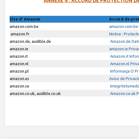
ANNEXE 4 : ACCORD DE PROTECTION 
Site d’ Amazon
Accord de pro
amazon.com.be
amazon.com.be 
amazon.fr
Notice : Protect
amazon.de, audible.de
Amazon.de Date
amazon.ie
amazon.ie Priva
amazon.it
Amazon.it Infor
amazon.nl
Amazon.nl Priva
amazon.pl
Informacja O P
amazon.es
Aviso de Privac
amazon.se
Integritetsmed
amazon.co.uk, audible.co.uk
Amazon.co.uk Pr