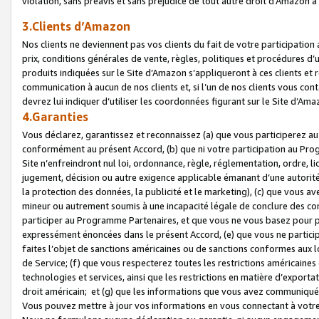
violation, sans préavis et sans préjudice de tout autre droit d’Amazo
3.Clients d’Amazon
Nos clients ne deviennent pas vos clients du fait de votre participati
prix, conditions générales de vente, règles, politiques et procédures d’u
produits indiquées sur le Site d’Amazon s’appliqueront à ces clients et
communication à aucun de nos clients et, si l’un de nos clients vous co
devrez lui indiquer d’utiliser les coordonnées figurant sur le Site d’Ama
4.Garanties
Vous déclarez, garantissez et reconnaissez (a) que vous participerez a
conformément au présent Accord, (b) que ni votre participation au Prog
Site n’enfreindront nul loi, ordonnance, règle, réglementation, ordre, li
jugement, décision ou autre exigence applicable émanant d’une autori
la protection des données, la publicité et le marketing), (c) que vous 
mineur ou autrement soumis à une incapacité légale de conclure des con
participer au Programme Partenaires, et que vous ne vous basez pour pr
expressément énoncées dans le présent Accord, (e) que vous ne particip
faites l’objet de sanctions américaines ou de sanctions conformes aux 
de Service; (f) que vous respecterez toutes les restrictions américaines
technologies et services, ainsi que les restrictions en matière d’exporta
droit américain; et (g) que les informations que vous avez communiqué
Vous pouvez mettre à jour vos informations en vous connectant à votre