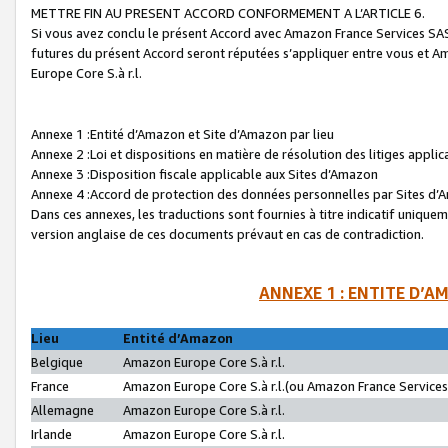
METTRE FIN AU PRESENT ACCORD CONFORMEMENT A L’ARTICLE 6.
Si vous avez conclu le présent Accord avec Amazon France Services SAS 
futures du présent Accord seront réputées s’appliquer entre vous et 
Europe Core S.à r.l.
Annexe 1 :Entité d’Amazon et Site d’Amazon par lieu
Annexe 2 :Loi et dispositions en matière de résolution des litiges appli
Annexe 3 :Disposition fiscale applicable aux Sites d’Amazon
Annexe 4 :Accord de protection des données personnelles par Sites d
Dans ces annexes, les traductions sont fournies à titre indicatif uniquem
version anglaise de ces documents prévaut en cas de contradiction.
ANNEXE 1 : ENTITE D’A
Lieu
Entité d’Amazon
Belgique
Amazon Europe Core S.à r.l.
France
Amazon Europe Core S.à r.l.(ou Amazon France Services 
Allemagne
Amazon Europe Core S.à r.l.
Irlande
Amazon Europe Core S.à r.l.