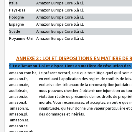
Italie
Amazon Europe Core S.à r.l.
Pays-Bas
Amazon Europe Core S.à r.l.
Pologne
Amazon Europe Core S.à r.l.
Espagne
Amazon Europe Core S.à r.l.
Suède
Amazon Europe Core S.à r.l.
Royaume-Uni
Amazon Europe Core S.à r.l.
ANNEXE 2 : LOI ET DISPOSITIONS EN MATIERE DE
Site d’Amazon
Loi et dispositions en matière de résolution des 
amazon.com.be,
Le présent Accord, ainsi que tout litige quel qu’il soi
amazon.fr,
en excluant l’application des règles de conflits de l
amazon.de,
exclusive des tribunaux de la circonscription judiciai
audible.de,
nous pouvons chercher à obtenir une injonction ou tou
amazon.ie,
violation réelle ou présumée de nos droits de proprié
amazon.it,
morale. Vous reconnaissez et acceptez en outre que n
amazon.nl,
inhabituelle, qui leur donne une valeur particulière 
amazon.pl,
des dommages et intérêts.
amazon.es,
amazon.se,
amazon.co.uk,