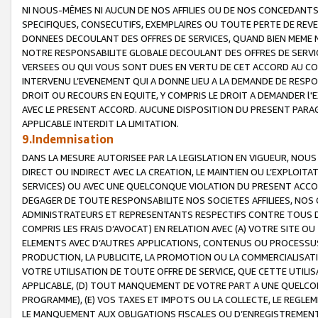
NI NOUS-MÊMES NI AUCUN DE NOS AFFILIES OU DE NOS CONCEDANT
SPECIFIQUES, CONSECUTIFS, EXEMPLAIRES OU TOUTE PERTE DE REVE
DONNEES DECOULANT DES OFFRES DE SERVICES, QUAND BIEN MEME N
NOTRE RESPONSABILITE GLOBALE DECOULANT DES OFFRES DE SERVI
VERSEES OU QUI VOUS SONT DUES EN VERTU DE CET ACCORD AU CO
INTERVENU L’EVENEMENT QUI A DONNE LIEU A LA DEMANDE DE RESP
DROIT OU RECOURS EN EQUITE, Y COMPRIS LE DROIT A DEMANDER l'
AVEC LE PRESENT ACCORD. AUCUNE DISPOSITION DU PRESENT PARAG
APPLICABLE INTERDIT LA LIMITATION.
9.Indemnisation
DANS LA MESURE AUTORISEE PAR LA LEGISLATION EN VIGUEUR, NO
DIRECT OU INDIRECT AVEC LA CREATION, LE MAINTIEN OU L’EXPLOIT
SERVICES) OU AVEC UNE QUELCONQUE VIOLATION DU PRESENT ACCO
DEGAGER DE TOUTE RESPONSABILITE NOS SOCIETES AFFILIEES, NOS 
ADMINISTRATEURS ET REPRESENTANTS RESPECTIFS CONTRE TOUS D
COMPRIS LES FRAIS D’AVOCAT) EN RELATION AVEC (A) VOTRE SITE O
ELEMENTS AVEC D’AUTRES APPLICATIONS, CONTENUS OU PROCESSUS, (
PRODUCTION, LA PUBLICITE, LA PROMOTION OU LA COMMERCIALISAT
VOTRE UTILISATION DE TOUTE OFFRE DE SERVICE, QUE CETTE UTILI
APPLICABLE, (D) TOUT MANQUEMENT DE VOTRE PART A UNE QUELCO
PROGRAMME), (E) VOS TAXES ET IMPOTS OU LA COLLECTE, LE REGLE
LE MANQUEMENT AUX OBLIGATIONS FISCALES OU D’ENREGISTREMENT 