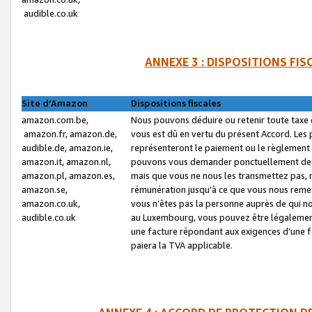
audible.co.uk
ANNEXE 3 : DISPOSITIONS FI
Site d’Amazon
Dispositions fiscales
amazon.com.be,
Nous pouvons déduire ou retenir toute taxe 
amazon.fr, amazon.de,
vous est dû en vertu du présent Accord. Les 
audible.de, amazon.ie,
représenteront le paiement ou le règlement 
amazon.it, amazon.nl,
pouvons vous demander ponctuellement des r
amazon.pl, amazon.es,
mais que vous ne nous les transmettez pas, n
amazon.se,
rémunération jusqu’à ce que vous nous reme
amazon.co.uk,
vous n’êtes pas la personne auprès de qui no
audible.co.uk
au Luxembourg, vous pouvez être légalement 
une facture répondant aux exigences d’une 
paiera la TVA applicable.