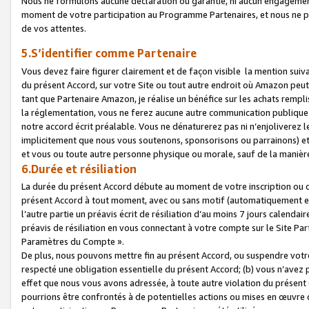
Nous ne formulons aucune déclaration ou garantie, ni aucun engagemen
moment de votre participation au Programme Partenaires, et nous ne p
de vos attentes.
5.S’identifier comme Partenaire
Vous devez faire figurer clairement et de façon visible la mention sui
du présent Accord, sur votre Site ou tout autre endroit où Amazon peut vo
tant que Partenaire Amazon, je réalise un bénéfice sur les achats remplis
la réglementation, vous ne ferez aucune autre communication publique
notre accord écrit préalable. Vous ne dénaturerez pas ni n’enjoliverez 
implicitement que nous vous soutenons, sponsorisons ou parrainons) et v
et vous ou toute autre personne physique ou morale, sauf de la manièr
6.Durée et résiliation
La durée du présent Accord débute au moment de votre inscription ou de
présent Accord à tout moment, avec ou sans motif (automatiquement et sa
l’autre partie un préavis écrit de résiliation d’au moins 7 jours calenda
préavis de résiliation en vous connectant à votre compte sur le Site Par
Paramètres du Compte ».
De plus, nous pouvons mettre fin au présent Accord, ou suspendre votre 
respecté une obligation essentielle du présent Accord; (b) vous n’avez p
effet que nous vous avons adressée, à toute autre violation du présen
pourrions être confrontés à de potentielles actions ou mises en œuvre 