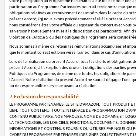
votre participation au Programme Partenaires a été utilisée pour une ac
participation au Programme Partenaires pourrait ternir notre marque ou
obligations relatives au recouvrement des impôts dans le cadre du prése
présent Accord; (g) nous avons précédemment résilié le présent Accord
nous considérons être votre affiliée ou agissant de concert avec vous 
sa version habituellement mise à la disposition des participants. Afin d’é
violation de l’Article 5 ou des Politiques du Programme sera considéré
Nous sommes à même de retenir les rémunérations accumulées et impayée
que le montant correct est bien versé (par ex., dans le cas d’annulations
Lors de la résiliation du présent Accord, tous les droits et obligations 
présent Accord, à l’exception des droits et obligations des parties prévus
Politiques du Programme, de même que toutes les obligations de paiement
l’Accord. Nulle résiliation du présent Accord ne saurait dégager l'une 
ou de responsabilité survenue avant la résiliation.
7.Exclusion de responsabilité
LE PROGRAMME PARTENAIRES, LE SITE D’AMAZON, TOUT PRODUIT ET 
LIEN, TOUT CONTENU, TOUTE INTERFACE DE PROGRAMMATION D'APP
CONTENU PUBLICITAIRE, NOS MARQUES, NOMS DE DOMAINE ET LOGOS
LA TECHNOLOGIE, LES LOGICIELS, FONCTIONS, DOCUMENTS, DONNEES
INFORMATIONS ET CONTENUS FOURNIS OU UTILISES PAR NOUS OU P
CADRE DU PROGRAMME PARTENAIRES (DESIGNES COLLECTIVEMENT LE