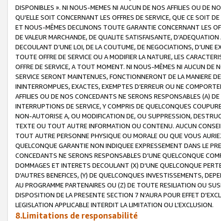
DISPONIBLES ». NI NOUS-MEMES NI AUCUN DE NOS AFFILIES OU D
QU’ELLE SOIT CONCERNANT LES OFFRES DE SERVICE, QUE CE SOIT DE
ET NOUS-MÊMES DECLINONS TOUTE GARANTIE CONCERNANT LES OFFRE
DE VALEUR MARCHANDE, DE QUALITE SATISFAISANTE, D’ADEQUATION
DECOULANT D’UNE LOI, DE LA COUTUME, DE NEGOCIATIONS, D’UNE
TOUTE OFFRE DE SERVICE OU A MODIFIER LA NATURE, LES CARACTERI
OFFRE DE SERVICE, A TOUT MOMENT. NI NOUS-MÊMES NI AUCUN DE 
SERVICE SERONT MAINTENUES, FONCTIONNERONT DE LA MANIERE DECR
ININTERROMPUES, EXACTES, EXEMPTES D’ERREUR OU NE COMPORT
AFFILIES OU DE NOS CONCEDANTS NE SERONS RESPONSABLES (A) DE
INTERRUPTIONS DE SERVICE, Y COMPRIS DE QUELCONQUES COUPURE
NON-AUTORISE A, OU MODIFICATION DE, OU SUPPRESSION, DESTRUC
TEXTE OU TOUT AUTRE INFORMATION OU CONTENU. AUCUN CONSEIL 
TOUT AUTRE PERSONNE PHYSIQUE OU MORALE OU QUE VOUS AURIEZ 
QUELCONQUE GARANTIE NON INDIQUEE EXPRESSEMENT DANS LE PRES
CONCEDANTS NE SERONS RESPONSABLES D’UNE QUELCONQUE COM
DOMMAGES ET INTERETS DECOULANT (X) D'UNE QUELCONQUE PERTE D
D'AUTRES BENEFICES, (Y) DE QUELCONQUES INVESTISSEMENTS, DEP
AU PROGRAMME PARTENAIRES OU (Z) DE TOUTE RESILIATION OU SU
DISPOSITION DE LA PRESENTE SECTION 7 N'AURA POUR EFFET D'EXC
LEGISLATION APPLICABLE INTERDIT LA LIMITATION OU L’EXCLUSION.
8.Limitations de responsabilité