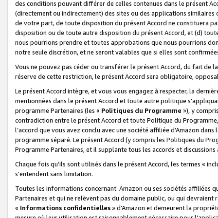
des conditions pouvant différer de celles contenues dans le présent Ac
(directement ou indirectement) des sites ou des applications similaires o
de votre part, de toute disposition du présent Accord ne constituera pa
disposition ou de toute autre disposition du présent Accord, et (d) tou
nous pourrions prendre et toutes approbations que nous pourrions donn
notre seule discrétion, et ne seront valables que si elles sont confirmée
Vous ne pouvez pas céder ou transférer le présent Accord, du fait de la 
réserve de cette restriction, le présent Accord sera obligatoire, opposab
Le présent Accord intègre, et vous vous engagez à respecter, la dernière 
mentionnées dans le présent Accord et toute autre politique s’appliqua
programme Partenaires (les «
Politiques du Programme
»), y compri
contradiction entre le présent Accord et toute Politique du Programme, 
l’accord que vous avez conclu avec une société affiliée d’Amazon dans 
programme séparé. Le présent Accord (y compris les Politiques du Progr
Programme Partenaires, et il supplante tous les accords et discussions 
Chaque fois qu’ils sont utilisés dans le présent Accord, les termes « in
s'entendent sans limitation.
Toutes les informations concernant Amazon ou ses sociétés affiliées 
Partenaires et qui ne relèvent pas du domaine public, ou qui devraient
«
Informations confidentielles
» d’Amazon et demeurent la propriété 
mesure où leur utilisation est raisonnablement nécessaire pour l'appli