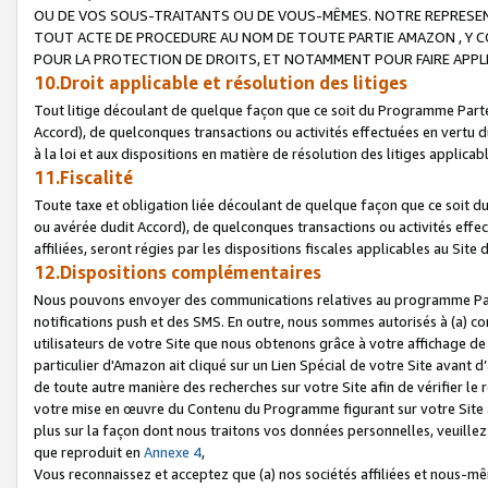
OU DE VOS SOUS-TRAITANTS OU DE VOUS-MÊMES. NOTRE REPRES
TOUT ACTE DE PROCEDURE AU NOM DE TOUTE PARTIE AMAZON , Y CO
POUR LA PROTECTION DE DROITS, ET NOTAMMENT POUR FAIRE APPL
10.Droit applicable et résolution des litiges
Tout litige découlant de quelque façon que ce soit du Programme Parte
Accord), de quelconques transactions ou activités effectuées en vertu d
à la loi et aux dispositions en matière de résolution des litiges applic
11.Fiscalité
Toute taxe et obligation liée découlant de quelque façon que ce soit 
ou avérée dudit Accord), de quelconques transactions ou activités effe
affiliées, seront régies par les dispositions fiscales applicables au Si
12.Dispositions complémentaires
Nous pouvons envoyer des communications relatives au programme Parten
notifications push et des SMS. En outre, nous sommes autorisés à (a) cont
utilisateurs de votre Site que nous obtenons grâce à votre affichage de
particulier d'Amazon ait cliqué sur un Lien Spécial de votre Site avant d
de toute autre manière des recherches sur votre Site afin de vérifier le re
votre mise en œuvre du Contenu du Programme figurant sur votre Site à
plus sur la façon dont nous traitons vos données personnelles, veuille
que reproduit en
Annexe 4
,
Vous reconnaissez et acceptez que (a) nos sociétés affiliées et nous-m