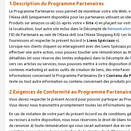
1.Description du Programme Partenaires
Le Programme Partenaires vous permet de monétiser votre site Web, vos 
l'Alexa skill (uniquement disponible pour les partenaires utilisant un 
Produits sur amazon.co.uk) (ci-après votre «
Site
») en plaçant sur votr
la localisation, tout autre site inclus dans le Décompte de
Rémunération
l'ID de Partenaire au sein de l'Alexa skill (via l'Alexa Shopping Kit). Le
fournissons et respecter le présent Accord («
Liens Spéciaux
»).
Lorsque nos clients cliquent ou interagissent avec des Liens Spéciaux p
effectuer une autre action, vous pouvez toucher une rémunération au ti
détaillées (et sous réserve des limites indiquées) dans le Décompte de
vers ces articles ou services, nous pouvons mettre à votre disposition d
contenus marketing et autres outils de création de liens, des interfaces
informations concernant le Programme Partenaires (le «
Contenu du 
texte ou tout autre information ou contenu concernant des produits prop
2.Exigences de Conformité au Programme Partenair
Vous devez respecter le présent Accord pour pouvoir participer au Pr
Vous devez nous transmettre promptement toutes les informations que
En cas de violation de votre part du présent Accord ou de conditions g
ou recours à notre disposition, nous nous réservons le droit de (dans 
de renoncer à) toute rémunération qui vous serait autrement due en ver