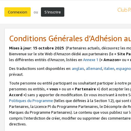
Connexion
S’inscrire
ou
Conditions Générales d’Adhésion 
Mises à jour
:
15 octobre 2025
(Partenaires actuels, découvrez les m
Bienvenue sur le site Web d’Amazon dédié aux partenaires (le «
Site P
les différentes entités d’Amazon, listées en
Annexe 1
(«
Amazon
» ou «
Des traductions sont disponibles en:
anglais
,
allemand
,
italien
,
espagno
prévaut.
Toute personne ou entité participant ou souhaitant participer à notre 
personnes ou entités, «
vous
» ou un «
Partenaire
») doit accepter le
Accord
») sans y apporter de modification. En vous inscrivant à notre Si
Politiques du Programme
(telles que définies à la Section 12), qui so
Partenaires, la Licence PI du Programme Partenaires, le Décompte de 
Marques du Programme Partenaires). Le contenu que vous publiez sur l
compris l'interdiction de créer, modifier ou supprimer des commentaires
directives.