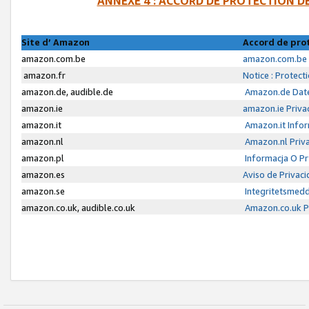
ANNEXE 4 : ACCORD DE PROTECTION 
Site d’ Amazon
Accord de pro
amazon.com.be
amazon.com.be 
amazon.fr
Notice : Protect
amazon.de, audible.de
Amazon.de Date
amazon.ie
amazon.ie Priva
amazon.it
Amazon.it Infor
amazon.nl
Amazon.nl Priva
amazon.pl
Informacja O P
amazon.es
Aviso de Privac
amazon.se
Integritetsmed
amazon.co.uk, audible.co.uk
Amazon.co.uk Pr