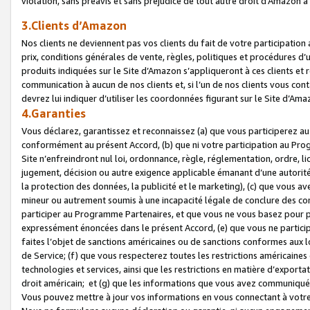
violation, sans préavis et sans préjudice de tout autre droit d’Amazo
3.Clients d’Amazon
Nos clients ne deviennent pas vos clients du fait de votre participati
prix, conditions générales de vente, règles, politiques et procédures d’u
produits indiquées sur le Site d’Amazon s’appliqueront à ces clients et
communication à aucun de nos clients et, si l’un de nos clients vous co
devrez lui indiquer d’utiliser les coordonnées figurant sur le Site d’Ama
4.Garanties
Vous déclarez, garantissez et reconnaissez (a) que vous participerez a
conformément au présent Accord, (b) que ni votre participation au Prog
Site n’enfreindront nul loi, ordonnance, règle, réglementation, ordre, li
jugement, décision ou autre exigence applicable émanant d’une autori
la protection des données, la publicité et le marketing), (c) que vous 
mineur ou autrement soumis à une incapacité légale de conclure des con
participer au Programme Partenaires, et que vous ne vous basez pour pr
expressément énoncées dans le présent Accord, (e) que vous ne particip
faites l’objet de sanctions américaines ou de sanctions conformes aux 
de Service; (f) que vous respecterez toutes les restrictions américaines
technologies et services, ainsi que les restrictions en matière d’exporta
droit américain; et (g) que les informations que vous avez communiqué
Vous pouvez mettre à jour vos informations en vous connectant à votre