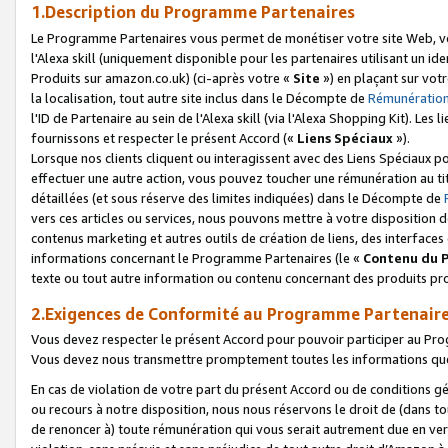
1.Description du Programme Partenaires
Le Programme Partenaires vous permet de monétiser votre site Web, vos 
l'Alexa skill (uniquement disponible pour les partenaires utilisant un 
Produits sur amazon.co.uk) (ci-après votre «
Site
») en plaçant sur votr
la localisation, tout autre site inclus dans le Décompte de
Rémunération
l'ID de Partenaire au sein de l'Alexa skill (via l'Alexa Shopping Kit). Le
fournissons et respecter le présent Accord («
Liens Spéciaux
»).
Lorsque nos clients cliquent ou interagissent avec des Liens Spéciaux p
effectuer une autre action, vous pouvez toucher une rémunération au ti
détaillées (et sous réserve des limites indiquées) dans le Décompte de
vers ces articles ou services, nous pouvons mettre à votre disposition d
contenus marketing et autres outils de création de liens, des interfaces
informations concernant le Programme Partenaires (le «
Contenu du 
texte ou tout autre information ou contenu concernant des produits prop
2.Exigences de Conformité au Programme Partenair
Vous devez respecter le présent Accord pour pouvoir participer au Pr
Vous devez nous transmettre promptement toutes les informations que
En cas de violation de votre part du présent Accord ou de conditions g
ou recours à notre disposition, nous nous réservons le droit de (dans 
de renoncer à) toute rémunération qui vous serait autrement due en ver