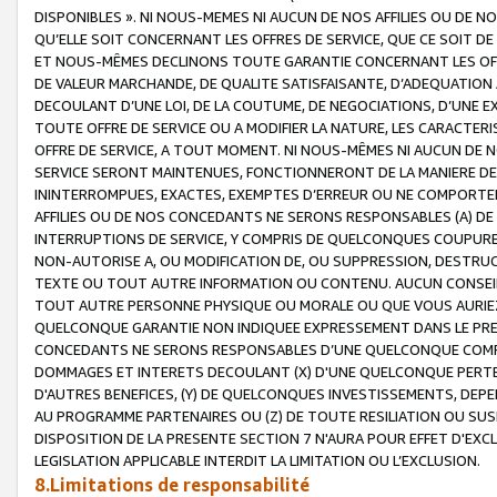
DISPONIBLES ». NI NOUS-MEMES NI AUCUN DE NOS AFFILIES OU D
QU’ELLE SOIT CONCERNANT LES OFFRES DE SERVICE, QUE CE SOIT DE
ET NOUS-MÊMES DECLINONS TOUTE GARANTIE CONCERNANT LES OFFRE
DE VALEUR MARCHANDE, DE QUALITE SATISFAISANTE, D’ADEQUATION
DECOULANT D’UNE LOI, DE LA COUTUME, DE NEGOCIATIONS, D’UNE
TOUTE OFFRE DE SERVICE OU A MODIFIER LA NATURE, LES CARACTERI
OFFRE DE SERVICE, A TOUT MOMENT. NI NOUS-MÊMES NI AUCUN DE 
SERVICE SERONT MAINTENUES, FONCTIONNERONT DE LA MANIERE DECR
ININTERROMPUES, EXACTES, EXEMPTES D’ERREUR OU NE COMPORT
AFFILIES OU DE NOS CONCEDANTS NE SERONS RESPONSABLES (A) DE
INTERRUPTIONS DE SERVICE, Y COMPRIS DE QUELCONQUES COUPURE
NON-AUTORISE A, OU MODIFICATION DE, OU SUPPRESSION, DESTRUC
TEXTE OU TOUT AUTRE INFORMATION OU CONTENU. AUCUN CONSEIL 
TOUT AUTRE PERSONNE PHYSIQUE OU MORALE OU QUE VOUS AURIEZ 
QUELCONQUE GARANTIE NON INDIQUEE EXPRESSEMENT DANS LE PRES
CONCEDANTS NE SERONS RESPONSABLES D’UNE QUELCONQUE COM
DOMMAGES ET INTERETS DECOULANT (X) D'UNE QUELCONQUE PERTE D
D'AUTRES BENEFICES, (Y) DE QUELCONQUES INVESTISSEMENTS, DEP
AU PROGRAMME PARTENAIRES OU (Z) DE TOUTE RESILIATION OU SU
DISPOSITION DE LA PRESENTE SECTION 7 N'AURA POUR EFFET D'EXC
LEGISLATION APPLICABLE INTERDIT LA LIMITATION OU L’EXCLUSION.
8.Limitations de responsabilité