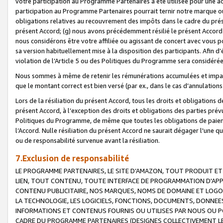
votre participation au Programme Partenaires a été utilisée pour une ac
participation au Programme Partenaires pourrait ternir notre marque ou
obligations relatives au recouvrement des impôts dans le cadre du prése
présent Accord; (g) nous avons précédemment résilié le présent Accord
nous considérons être votre affiliée ou agissant de concert avec vous 
sa version habituellement mise à la disposition des participants. Afin d’é
violation de l’Article 5 ou des Politiques du Programme sera considéré
Nous sommes à même de retenir les rémunérations accumulées et impayée
que le montant correct est bien versé (par ex., dans le cas d’annulations
Lors de la résiliation du présent Accord, tous les droits et obligations 
présent Accord, à l’exception des droits et obligations des parties prévus
Politiques du Programme, de même que toutes les obligations de paiement
l’Accord. Nulle résiliation du présent Accord ne saurait dégager l'une 
ou de responsabilité survenue avant la résiliation.
7.Exclusion de responsabilité
LE PROGRAMME PARTENAIRES, LE SITE D’AMAZON, TOUT PRODUIT ET 
LIEN, TOUT CONTENU, TOUTE INTERFACE DE PROGRAMMATION D'APP
CONTENU PUBLICITAIRE, NOS MARQUES, NOMS DE DOMAINE ET LOGOS
LA TECHNOLOGIE, LES LOGICIELS, FONCTIONS, DOCUMENTS, DONNEES
INFORMATIONS ET CONTENUS FOURNIS OU UTILISES PAR NOUS OU P
CADRE DU PROGRAMME PARTENAIRES (DESIGNES COLLECTIVEMENT LE