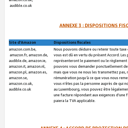
audible.co.uk
ANNEXE 3 : DISPOSITIONS FI
Site d’Amazon
Dispositions fiscales
amazon.com.be,
Nous pouvons déduire ou retenir toute taxe 
amazon.fr, amazon.de,
vous est dû en vertu du présent Accord. Les 
audible.de, amazon.ie,
représenteront le paiement ou le règlement 
amazon.it, amazon.nl,
pouvons vous demander ponctuellement des r
amazon.pl, amazon.es,
mais que vous ne nous les transmettez pas, n
amazon.se,
rémunération jusqu’à ce que vous nous reme
amazon.co.uk,
vous n’êtes pas la personne auprès de qui no
audible.co.uk
au Luxembourg, vous pouvez être légalement 
une facture répondant aux exigences d’une 
paiera la TVA applicable.