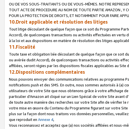
OU DE VOS SOUS-TRAITANTS OU DE VOUS-MÊMES. NOTRE REPRES
TOUT ACTE DE PROCEDURE AU NOM DE TOUTE PARTIE AMAZON , Y CO
POUR LA PROTECTION DE DROITS, ET NOTAMMENT POUR FAIRE APPL
10.Droit applicable et résolution des litiges
Tout litige découlant de quelque façon que ce soit du Programme Parte
Accord), de quelconques transactions ou activités effectuées en vertu d
à la loi et aux dispositions en matière de résolution des litiges applic
11.Fiscalité
Toute taxe et obligation liée découlant de quelque façon que ce soit 
ou avérée dudit Accord), de quelconques transactions ou activités effe
affiliées, seront régies par les dispositions fiscales applicables au Si
12.Dispositions complémentaires
Nous pouvons envoyer des communications relatives au programme Parten
notifications push et des SMS. En outre, nous sommes autorisés à (a) cont
utilisateurs de votre Site que nous obtenons grâce à votre affichage de
particulier d'Amazon ait cliqué sur un Lien Spécial de votre Site avant d
de toute autre manière des recherches sur votre Site afin de vérifier le re
votre mise en œuvre du Contenu du Programme figurant sur votre Site à
plus sur la façon dont nous traitons vos données personnelles, veuille
que reproduit en
Annexe 4
,
Vous reconnaissez et acceptez que (a) nos sociétés affiliées et nous-m