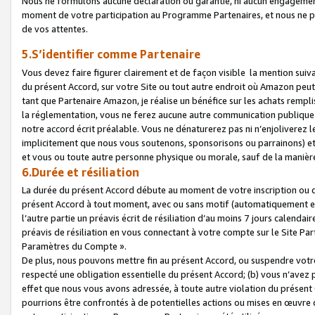
Nous ne formulons aucune déclaration ou garantie, ni aucun engagemen
moment de votre participation au Programme Partenaires, et nous ne p
de vos attentes.
5.S’identifier comme Partenaire
Vous devez faire figurer clairement et de façon visible la mention sui
du présent Accord, sur votre Site ou tout autre endroit où Amazon peut vo
tant que Partenaire Amazon, je réalise un bénéfice sur les achats remplis
la réglementation, vous ne ferez aucune autre communication publique
notre accord écrit préalable. Vous ne dénaturerez pas ni n’enjoliverez 
implicitement que nous vous soutenons, sponsorisons ou parrainons) et v
et vous ou toute autre personne physique ou morale, sauf de la manièr
6.Durée et résiliation
La durée du présent Accord débute au moment de votre inscription ou de
présent Accord à tout moment, avec ou sans motif (automatiquement et sa
l’autre partie un préavis écrit de résiliation d’au moins 7 jours calenda
préavis de résiliation en vous connectant à votre compte sur le Site Par
Paramètres du Compte ».
De plus, nous pouvons mettre fin au présent Accord, ou suspendre votre 
respecté une obligation essentielle du présent Accord; (b) vous n’avez p
effet que nous vous avons adressée, à toute autre violation du présen
pourrions être confrontés à de potentielles actions ou mises en œuvre 