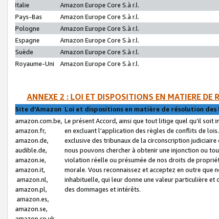
Italie
Amazon Europe Core S.à r.l.
Pays-Bas
Amazon Europe Core S.à r.l.
Pologne
Amazon Europe Core S.à r.l.
Espagne
Amazon Europe Core S.à r.l.
Suède
Amazon Europe Core S.à r.l.
Royaume-Uni
Amazon Europe Core S.à r.l.
ANNEXE 2 : LOI ET DISPOSITIONS EN MATIERE DE
Site d’Amazon
Loi et dispositions en matière de résolution des 
amazon.com.be,
Le présent Accord, ainsi que tout litige quel qu’il soi
amazon.fr,
en excluant l’application des règles de conflits de l
amazon.de,
exclusive des tribunaux de la circonscription judiciai
audible.de,
nous pouvons chercher à obtenir une injonction ou tou
amazon.ie,
violation réelle ou présumée de nos droits de proprié
amazon.it,
morale. Vous reconnaissez et acceptez en outre que n
amazon.nl,
inhabituelle, qui leur donne une valeur particulière 
amazon.pl,
des dommages et intérêts.
amazon.es,
amazon.se,
amazon.co.uk,