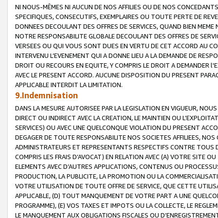
NI NOUS-MÊMES NI AUCUN DE NOS AFFILIES OU DE NOS CONCEDANT
SPECIFIQUES, CONSECUTIFS, EXEMPLAIRES OU TOUTE PERTE DE REVE
DONNEES DECOULANT DES OFFRES DE SERVICES, QUAND BIEN MEME N
NOTRE RESPONSABILITE GLOBALE DECOULANT DES OFFRES DE SERVI
VERSEES OU QUI VOUS SONT DUES EN VERTU DE CET ACCORD AU CO
INTERVENU L’EVENEMENT QUI A DONNE LIEU A LA DEMANDE DE RESP
DROIT OU RECOURS EN EQUITE, Y COMPRIS LE DROIT A DEMANDER l'
AVEC LE PRESENT ACCORD. AUCUNE DISPOSITION DU PRESENT PARAG
APPLICABLE INTERDIT LA LIMITATION.
9.Indemnisation
DANS LA MESURE AUTORISEE PAR LA LEGISLATION EN VIGUEUR, NO
DIRECT OU INDIRECT AVEC LA CREATION, LE MAINTIEN OU L’EXPLOIT
SERVICES) OU AVEC UNE QUELCONQUE VIOLATION DU PRESENT ACCO
DEGAGER DE TOUTE RESPONSABILITE NOS SOCIETES AFFILIEES, NOS 
ADMINISTRATEURS ET REPRESENTANTS RESPECTIFS CONTRE TOUS D
COMPRIS LES FRAIS D’AVOCAT) EN RELATION AVEC (A) VOTRE SITE O
ELEMENTS AVEC D’AUTRES APPLICATIONS, CONTENUS OU PROCESSUS, (
PRODUCTION, LA PUBLICITE, LA PROMOTION OU LA COMMERCIALISAT
VOTRE UTILISATION DE TOUTE OFFRE DE SERVICE, QUE CETTE UTILI
APPLICABLE, (D) TOUT MANQUEMENT DE VOTRE PART A UNE QUELCO
PROGRAMME), (E) VOS TAXES ET IMPOTS OU LA COLLECTE, LE REGLE
LE MANQUEMENT AUX OBLIGATIONS FISCALES OU D’ENREGISTREMENT 