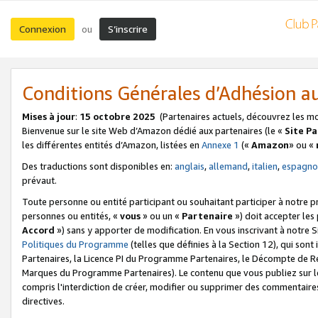
Connexion
S’inscrire
ou
Conditions Générales d’Adhésion 
Mises à jour
:
15 octobre 2025
(Partenaires actuels, découvrez les m
Bienvenue sur le site Web d’Amazon dédié aux partenaires (le «
Site P
les différentes entités d’Amazon, listées en
Annexe 1
(«
Amazon
» ou «
Des traductions sont disponibles en:
anglais
,
allemand
,
italien
,
espagno
prévaut.
Toute personne ou entité participant ou souhaitant participer à notre 
personnes ou entités, «
vous
» ou un «
Partenaire
») doit accepter le
Accord
») sans y apporter de modification. En vous inscrivant à notre Si
Politiques du Programme
(telles que définies à la Section 12), qui so
Partenaires, la Licence PI du Programme Partenaires, le Décompte de 
Marques du Programme Partenaires). Le contenu que vous publiez sur l
compris l'interdiction de créer, modifier ou supprimer des commentaires
directives.