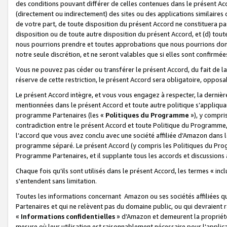
des conditions pouvant différer de celles contenues dans le présent Ac
(directement ou indirectement) des sites ou des applications similaires o
de votre part, de toute disposition du présent Accord ne constituera pa
disposition ou de toute autre disposition du présent Accord, et (d) tou
nous pourrions prendre et toutes approbations que nous pourrions donn
notre seule discrétion, et ne seront valables que si elles sont confirmée
Vous ne pouvez pas céder ou transférer le présent Accord, du fait de la 
réserve de cette restriction, le présent Accord sera obligatoire, opposab
Le présent Accord intègre, et vous vous engagez à respecter, la dernière 
mentionnées dans le présent Accord et toute autre politique s’appliqua
programme Partenaires (les «
Politiques du Programme
»), y compri
contradiction entre le présent Accord et toute Politique du Programme, 
l’accord que vous avez conclu avec une société affiliée d’Amazon dans 
programme séparé. Le présent Accord (y compris les Politiques du Progr
Programme Partenaires, et il supplante tous les accords et discussions 
Chaque fois qu’ils sont utilisés dans le présent Accord, les termes « in
s'entendent sans limitation.
Toutes les informations concernant Amazon ou ses sociétés affiliées 
Partenaires et qui ne relèvent pas du domaine public, ou qui devraient
«
Informations confidentielles
» d’Amazon et demeurent la propriété 
mesure où leur utilisation est raisonnablement nécessaire pour l'appli