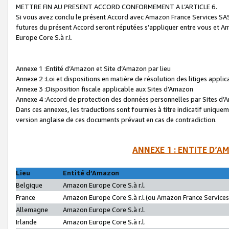
METTRE FIN AU PRESENT ACCORD CONFORMEMENT A L’ARTICLE 6.
Si vous avez conclu le présent Accord avec Amazon France Services SAS 
futures du présent Accord seront réputées s’appliquer entre vous et 
Europe Core S.à r.l.
Annexe 1 :Entité d’Amazon et Site d’Amazon par lieu
Annexe 2 :Loi et dispositions en matière de résolution des litiges appli
Annexe 3 :Disposition fiscale applicable aux Sites d’Amazon
Annexe 4 :Accord de protection des données personnelles par Sites d
Dans ces annexes, les traductions sont fournies à titre indicatif uniquem
version anglaise de ces documents prévaut en cas de contradiction.
ANNEXE 1 : ENTITE D’A
Lieu
Entité d’Amazon
Belgique
Amazon Europe Core S.à r.l.
France
Amazon Europe Core S.à r.l.(ou Amazon France Services 
Allemagne
Amazon Europe Core S.à r.l.
Irlande
Amazon Europe Core S.à r.l.