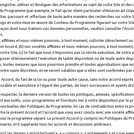
registrer, utiliser et divulguer des informations au sujet de votre Site et des
u Programme (par exemple, le fait qu’un client particulier d'Amazon ait cliqu
ôler, parcourir et effectuer de toute autre manière des recherches sur votre Si
tre logo et votre mise en œuvre du Contenu du Programme figurant sur votre Si
 façon dont nous traitons vos données personnelles, veuillez consulter l’Acc
 4
,
 affiliées et nous-mêmes pouvons, à tout moment, solliciter (directement ou 
nt Accord, (b) nos sociétés affiliées et nous-mêmes pouvons, à tout moment, 
votre Site, (c) le fait que nous n’imposions pas la stricte exécution, de votre
poser ultérieurement l’exécution de ladite disposition ou de toute autre disp
ce, toutes mesures que nous pourrions prendre et toutes approbations que n
otre seule discrétion, et ne seront valables que si elles sont confirmées par 
Accord, du fait de la loi ou pour toute autre cause, sans notre accord exprès 
posable et exécutoire à l’égard des parties, de leurs successeurs et ayants dro
especter, la dernière version de toutes les politiques, annexes, spécification
ant aux outils, sous-programmes et fonctions mis à votre disposition par le 
 ponctuelles des Politiques du Programme. En cas de contradiction entre le p
ntre le présent Accord et l’accord que vous avez conclu avec une société aff
 pour le programme séparé. Le présent Accord (y compris les Politiques du Pr
ires, et il supplante tous les accords et discussions antérieurs.
cord, les termes « inclut/incluent », « y compris », « notamment » et « par e