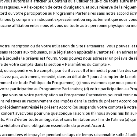
 vous autoriser à afficher le Contenu ou à utiliser celui-ci de toute autre man
ns requises. » A l’exception de cette divulgation, et sous réserve de la régle
rd ou votre participation au Programme Partenaires sans notre accord écrit
s et nous (y compris en indiquant expressément ou implicitement que nous vou
d'aucune affiliation entre nous et vous ou toute autre personne physique ou m
tre inscription ou de votre utilisation du Site Partenaires. Vous pouvez, et
 recours aux tribunaux, si la législation applicable l’autorise), en adressant 
e à laquelle le préavis est fourni. Vous pouvez nous adresser un préavis de r
ture de votre compte dans la section « Paramètres du Compte ».
, ou suspendre votre compte, par écrit avec effet immédiat pour l’un des cas
 n’avez pas, autrement, remédié, dans un délai de 7 jours à compter de la noti
tamment de toute Politique du Programme); (c) nous estimons que nous pourrio
votre participation au Programme Partenaires; (d) votre participation au Pro
ns que vous ou votre participation au Programme Partenaires pourrait ternir 
ons relatives au recouvrement des impôts dans le cadre du présent Accord ou 
s précédemment résilié le présent Accord (ou suspendu votre compte) à votre
de concert avec vous pour une quelconque raison; ou (h) nous avons mis fin a
. Afin d’éviter toute ambiguïté, et sans limitation aux fins de l’alinéa (a) qui
violation d’une obligation essentielle du présent Accord.
accumulées et impayées pendant un laps de temps raisonnable suite à ladite