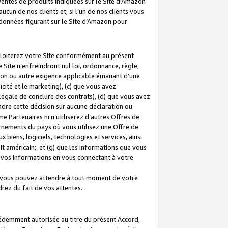
 ventes de produits indiquées sur le Site d’Amazon
cun de nos clients et, si l’un de nos clients vous
rdonnées figurant sur le Site d’Amazon pour
ploiterez votre Site conformément au présent
 Site n’enfreindront nul loi, ordonnance, règle,
ision ou autre exigence applicable émanant d’une
ité et le marketing), (c) que vous avez
égale de conclure des contrats), (d) que vous avez
dre cette décision sur aucune déclaration ou
 Partenaires ni n’utiliserez d’autres Offres de
ernements du pays où vous utilisez une Offre de
 biens, logiciels, technologies et services, ainsi
oit américain; et (g) que les informations que vous
vos informations en vous connectant à votre
e vous pouvez attendre à tout moment de votre
rez du fait de vos attentes.
cédemment autorisée au titre du présent Accord,