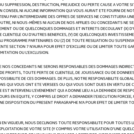
OU SUPPRESSION, DESTRUCTION, PREJUDICE OU PERTE CAUSE A VOTRE SI
 CONSEIL NI AUCUNE INFORMATION QUI VOUS AURAIT ETE FOURNI DE N
ENU PAR L’INTERMEDIAIRE DES OFFRES DE SERVICES NE CONSTITUERA U
OUTRE, NI NOUS-MÊMES NI AUCUN DE NOS AFFILIES OU CONCEDANTS NE
MENT OU DE QUELCONQUES DOMMAGES ET INTERETS DECOULANT (X) D'
DE CLIENTELE OU D'AUTRES BENEFICES, (Y) DE QUELCONQUES INVESTISS
 AU PROGRAMME PARTENAIRES OU (Z) DE TOUTE RESILIATION OU SUSPENS
ENTE SECTION 7 N'AURA POUR EFFET D'EXCLURE OU DE LIMITER TOUTE G
IMITATION OU L’EXCLUSION.
 DE NOS CONCEDANTS NE SERONS RESPONSABLES DES DOMMAGES INDIRECTS
DE PROFITS, TOUTE PERTE DE CLIENTELE, DE JOUISSANCE OU DE DONNEE
POSSIBILITE DE CES DOMMAGES. DE PLUS, NOTRE RESPONSABILITE GLOBA
ONS QUI VOUS ONT ETE VERSEES OU QUI VOUS SONT DUES EN VERTU DE
 EST INTERVENU L’EVENEMENT QUI A DONNE LIEU A LA DEMANDE DE RESP
OURS EN EQUITE, Y COMPRIS LE DROIT A DEMANDER l'EXECUTION FORCEE
UNE DISPOSITION DU PRESENT PARAGRAPHE N'A POUR EFFET DE LIMITER T
ON EN VIGUEUR, NOUS DECLINONS TOUTE RESPONSABILITE POUR TOUTES 
’EXPLOITATION DE VOTRE SITE (Y COMPRIS VOTRE UTILISATION D'UNE QUE