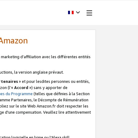
d'Amazon
marketing d’affiliation avec les différentes entités
uctions, la version anglaise prévaut.
tenaires
» et pour lesdites personnes ou entités,
zon (l’«
Accord
») sans y apporter de
ques du Programme
(telles que définies à la Section
ogramme Partenaires, le Décompte de Rémunération
iez sur le site Web Amazon.fr doit respecter les
ge d'une compensation. Veuillez lire attentivement
on logicielle en ligne ou l'Alexa skill