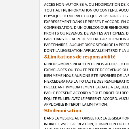
ACCES NON-AUTORISE A, OU MODIFICATION DE, 
TOUT AUTRE INFORMATION OU CONTENU. AUCUN
PHYSIQUE OU MORALE OU QUE VOUS AURIEZ OBT
EXPRESSEMENT DANS LE PRESENT ACCORD. EN 
COMPENSATION, D’UN QUELCONQUE REMBOURSE
PROFITS OU REVENUS, DE VENTES ANTICIPEES, 
PART DANS LE CADRE DE VOTRE PARTICIPATION
PARTENAIRES. AUCUNE DISPOSITION DE LA PRES
DONT LA LEGISLATION APPLICABLE INTERDIT LA L
8.Limitations de responsabilité
NI NOUS-MÊMES NI AUCUN DE NOS AFFILIES OU
EXEMPLAIRES OU TOUTE PERTE DE REVENUS OU 
BIEN MEME NOUS AURIONS ETE INFORMES DE LA 
N’EXCEDERA PAS LA TOTALITE DES REMUNERATI
PRECEDANT IMMEDIATEMENT LA DATE A LAQUELLE
PAR LE PRESENT ACCORD A TOUT DROIT OU REC
EQUITE EN LIEN AVEC LE PRESENT ACCORD. AUC
APPLICABLE INTERDIT LA LIMITATION.
9.Indemnisation
DANS LA MESURE AUTORISEE PAR LA LEGISLATI
INDIRECT AVEC LA CREATION, LE MAINTIEN OU L