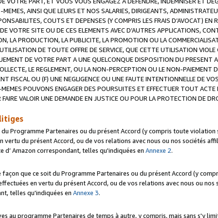
 VOTRE PART, ET VOUS VOUS ENGAGEZ A DEFENDRE, INDEMNISER ET DE
-MEMES, AINSI QUE LEURS ET NOS SALARIES, DIRIGEANTS, ADMINISTRAT
NSABILITES, COUTS ET DEPENSES (Y COMPRIS LES FRAIS D’AVOCAT) EN R
 DE VOTRE SITE OU DE CES ELEMENTS AVEC D’AUTRES APPLICATIONS, CONT
ON, LA PRODUCTION, LA PUBLICITE, LA PROMOTION OU LA COMMERCIALIS
UTILISATION DE TOUTE OFFRE DE SERVICE, QUE CETTE UTILISATION VIOL
NQUEMENT DE VOTRE PART A UNE QUELCONQUE DISPOSITION DU PRESENT 
COLLECTE, LE REGLEMENT, OU LA NON-PERCEPTION OU LE NON-PAIEMENT 
NT FISCAL OU (F) UNE NEGLIGENCE OU UNE FAUTE INTENTIONNELLE DE V
MEMES POUVONS ENGAGER DES POURSUITES ET EFFECTUER TOUT ACTE 
 FAIRE VALOIR UNE DEMANDE EN JUSTICE OU POUR LA PROTECTION DE DR
litiges
t du Programme Partenaires ou du présent Accord (y compris toute violation
 vertu du présent Accord, ou de vos relations avec nous ou nos sociétés affili
ite d’ Amazon correspondant, telles qu'indiquées en
Annexe 2
.
e façon que ce soit du Programme Partenaires ou du présent Accord (y compr
ffectuées en vertu du présent Accord, ou de vos relations avec nous ou nos soc
nt, telles qu'indiquées en
Annexe 3
.
 au programme Partenaires de temps à autre, y compris, mais sans s'y limite