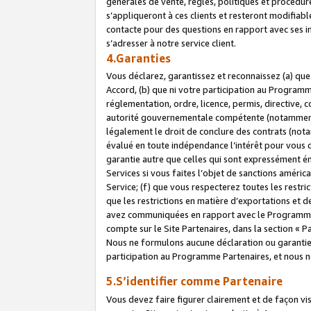
générales de vente, règles, politiques et procédure
s’appliqueront à ces clients et resteront modifiabl
contacte pour des questions en rapport avec ses in
s’adresser à notre service client.
4.Garanties
Vous déclarez, garantissez et reconnaissez (a) qu
Accord, (b) que ni votre participation au Programme
réglementation, ordre, licence, permis, directive,
autorité gouvernementale compétente (notamment le
légalement le droit de conclure des contrats (not
évalué en toute indépendance l’intérêt pour vous 
garantie autre que celles qui sont expressément én
Services si vous faites l’objet de sanctions amér
Service; (f) que vous respecterez toutes les restri
que les restrictions en matière d’exportations et d
avez communiquées en rapport avec le Programme P
compte sur le Site Partenaires, dans la section «
Nous ne formulons aucune déclaration ou garantie
participation au Programme Partenaires, et nous n
5.S’identifier comme Partenaire
Vous devez faire figurer clairement et de façon vi