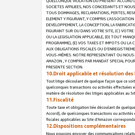
QUELCONQUE VIOLATION DU PRESENT ACCORD DE
SOCIETES AFFILIEES, NOS CONCEDANTS ET NOUS
TOUS DOMMAGES, RECLAMATIONS, PERTES, RESPO
ELEMENT Y FIGURANT, Y COMPRIS L’ASSOCIATION
DEVELOPPEMENT, LA CONCEPTION, LA FABRICATI
FIGURANT SUR OU DANS VOTRE SITE, (C) VOTRE 
OU LA LEGISLATION APPLICABLE, (D) TOUT MA
PROGRAMME), (E) VOS TAXES ET IMPOTS OU LA 
AUX OBLIGATIONS FISCALES OU D’ENREGISTREME
VOUS-MÊMES. NOTRE REPRESENTANT OU NOUS-
AMAZON , Y COMPRIS PAR MANDAT SPECIAL POUR
PRESENTE SECTION.
10.Droit applicable et résolution des 
Tout litige découlant de quelque façon que ce soi
quelconques transactions ou activités effectuées en
matière de résolution des litiges applicables au S
11.Fiscalité
Toute taxe et obligation liée découlant de quelqu
Accord), de quelconques transactions ou activités e
fiscales applicables au Site d’Amazon corresponda
12.Dispositions complémentaires
Nous pouvons envoyer des communications relatives