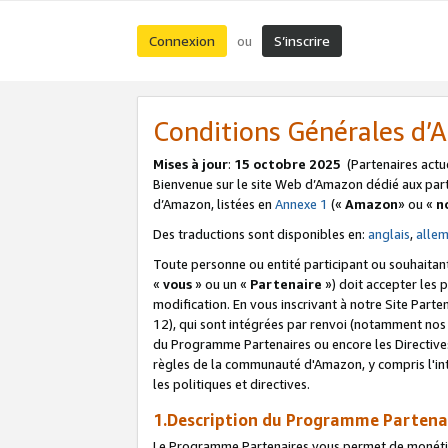
Connexion
S’inscrire
ou
Conditions Générales d
Mises à jour
:
15 octobre 2025
(Partenaires actu
Bienvenue sur le site Web d’Amazon dédié aux part
d’Amazon, listées en
Annexe 1
(«
Amazon
» ou «
n
Des traductions sont disponibles en:
anglais
,
alle
Toute personne ou entité participant ou souhaitan
«
vous
» ou un «
Partenaire
») doit accepter les
modification. En vous inscrivant à notre Site Parte
12), qui sont intégrées par renvoi (notamment no
du Programme Partenaires ou encore les Directive
règles de la communauté d'Amazon, y compris l'int
les politiques et directives.
1.Description du Programme Partena
Le Programme Partenaires vous permet de monétiser 