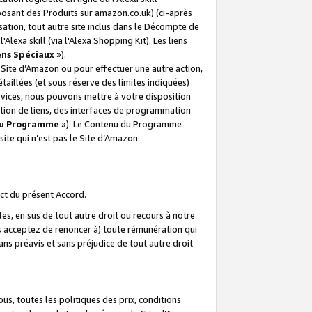
posant des Produits sur amazon.co.uk) (ci-après
isation, tout autre site inclus dans le Décompte de
 l'Alexa skill (via l'Alexa Shopping Kit). Les liens
ens Spéciaux
»).
e Site d’Amazon ou pour effectuer une autre action,
aillées (et sous réserve des limites indiquées)
 services, nous pouvons mettre à votre disposition
ation de liens, des interfaces de programmation
u Programme
»). Le Contenu du Programme
ite qui n’est pas le Site d’Amazon.
ct du présent Accord.
s, en sus de tout autre droit ou recours à notre
s acceptez de renoncer à) toute rémunération qui
ans préavis et sans préjudice de tout autre droit
s, toutes les politiques des prix, conditions