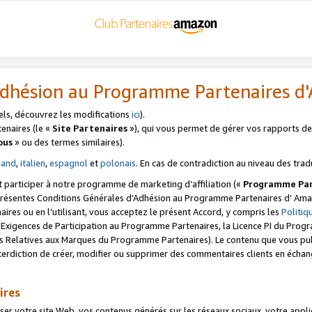
’Adhésion au Programme Partenaires 
els, découvrez les modifications
ici
).
enaires (le «
Site Partenaires
»), qui vous permet de gérer vos rapports de 
ous
» ou des termes similaires).
mand
,
italien
,
espagnol
et
polonais
. En cas de contradiction au niveau des trad
t participer à notre programme de marketing d’affiliation («
Programme Par
 présentes Conditions Générales d’Adhésion au Programme Partenaires d’ Ama
naires ou en l’utilisant, vous acceptez le présent Accord, y compris les
Politi
s Exigences de Participation au Programme Partenaires, la Licence PI du Pr
s Relatives aux Marques du Programme Partenaires). Le contenu que vous publ
erdiction de créer, modifier ou supprimer des commentaires clients en échan
ires
votre site Web, vos contenus générés sur les réseaux sociaux, votre applicati