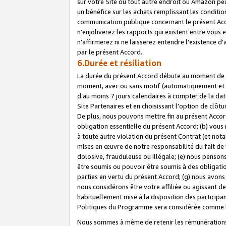
sur votre Site ou tout autre endroit où Amazon peut
un bénéfice sur les achats remplissant les conditio
communication publique concernant le présent Acco
n’enjoliverez les rapports qui existent entre vou
n’affirmerez ni ne laisserez entendre l'existence 
par le présent Accord.
6.Durée et résiliation
La durée du présent Accord débute au moment de vo
moment, avec ou sans motif (automatiquement et sans
d’au moins 7 jours calendaires à compter de la dat
Site Partenaires et en choisissant l’option de clô
De plus, nous pouvons mettre fin au présent Accord
obligation essentielle du présent Accord; (b) vous
à toute autre violation du présent Contrat (et no
mises en œuvre de notre responsabilité du fait de 
dolosive, frauduleuse ou illégale; (e) nous penso
être soumis ou pouvoir être soumis à des obligati
parties en vertu du présent Accord; (g) nous avon
nous considérons être votre affiliée ou agissant 
habituellement mise à la disposition des participants
Politiques du Programme sera considérée comme la 
Nous sommes à même de retenir les rémunérations 