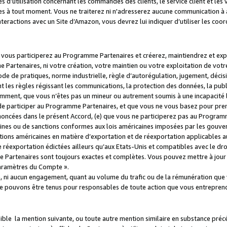
s d’utilisation concernant les commandes des clients, le service client et les
es à tout moment. Vous ne traiterez ni n'adresserez aucune communication à au
teractions avec un Site d’Amazon, vous devrez lui indiquer d’utiliser les coo
e vous participerez au Programme Partenaires et créerez, maintiendrez et ex
 Partenaires, ni votre création, votre maintien ou votre exploitation de votre
 code de pratiques, norme industrielle, règle d’autorégulation, jugement, déc
s règles régissant les communications, la protection des données, la public
amment, que vous n’êtes pas un mineur ou autrement soumis à une incapacité l
de participer au Programme Partenaires, et que vous ne vous basez pour pren
oncées dans le présent Accord, (e) que vous ne participerez pas au Programme
icaines ou de sanctions conformes aux lois américaines imposées par les gouv
ctions américaines en matière d’exportation et de réexportation applicables aux
e réexportation édictées ailleurs qu’aux Etats-Unis et compatibles avec le dr
artenaires sont toujours exactes et complètes. Vous pouvez mettre à jour 
 Paramètres du Compte ».
, ni aucun engagement, quant au volume du trafic ou de la rémunération qu
e pouvons être tenus pour responsables de toute action que vous entreprend
sible la mention suivante, ou toute autre mention similaire en substance pré