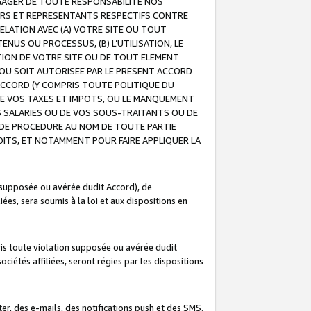
GAGER DE TOUTE RESPONSABILITE NOS
EURS ET REPRESENTANTS RESPECTIFS CONTRE
ELATION AVEC (A) VOTRE SITE OU TOUT
ENUS OU PROCESSUS, (B) L’UTILISATION, LE
ATION DE VOTRE SITE OU DE TOUT ELEMENT
E OU SOIT AUTORISEE PAR LE PRESENT ACCORD
ACCORD (Y COMPRIS TOUTE POLITIQUE DU
DE VOS TAXES ET IMPOTS, OU LE MANQUEMENT
OS SALARIES OU DE VOS SOUS-TRAITANTS OU DE
DE PROCEDURE AU NOM DE TOUTE PARTIE
OITS, ET NOTAMMENT POUR FAIRE APPLIQUER LA
 supposée ou avérée dudit Accord), de
ées, sera soumis à la loi et aux dispositions en
is toute violation supposée ou avérée dudit
iétés affiliées, seront régies par les dispositions
r, des e-mails, des notifications push et des SMS.