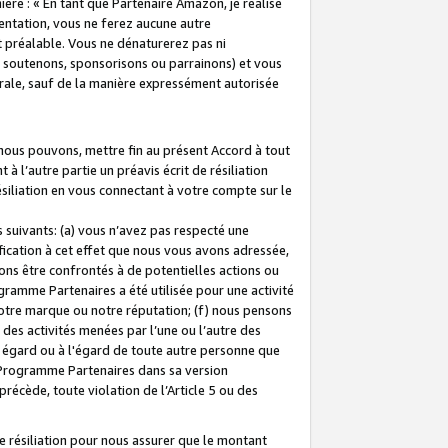
ière : « En tant que Partenaire Amazon, je réalise
mentation, vous ne ferez aucune autre
 préalable. Vous ne dénaturerez pas ni
s soutenons, sponsorisons ou parrainons) et vous
orale, sauf de la manière expressément autorisée
 nous pouvons, mettre fin au présent Accord à tout
à l’autre partie un préavis écrit de résiliation
ésiliation en vous connectant à votre compte sur le
 suivants: (a) vous n’avez pas respecté une
fication à cet effet que nous vous avons adressée,
ns être confrontés à de potentielles actions ou
gramme Partenaires a été utilisée pour une activité
notre marque ou notre réputation; (f) nous pensons
des activités menées par l’une ou l’autre des
 égard ou à l'égard de toute autre personne que
u Programme Partenaires dans sa version
 précède, toute violation de l’Article 5 ou des
 résiliation pour nous assurer que le montant