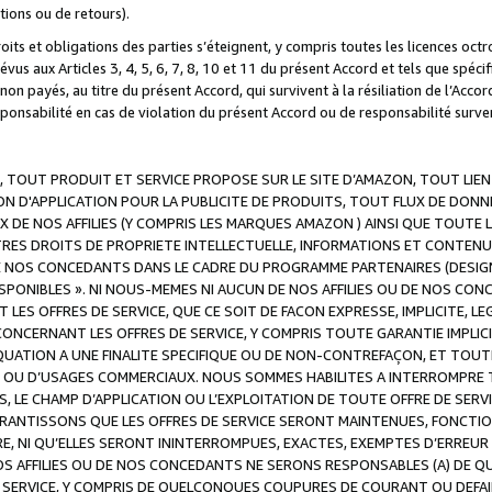
ations ou de retours).
droits et obligations des parties s’éteignent, y compris toutes les licences oc
révus aux Articles 3, 4, 5, 6, 7, 8, 10 et 11 du présent Accord et tels que sp
n payés, au titre du présent Accord, qui survivent à la résiliation de l’Accord
onsabilité en cas de violation du présent Accord ou de responsabilité survenu
, TOUT PRODUIT ET SERVICE PROPOSE SUR LE SITE D’AMAZON, TOUT LIEN
 D'APPLICATION POUR LA PUBLICITE DE PRODUITS, TOUT FLUX DE DONN
DE NOS AFFILIES (Y COMPRIS LES MARQUES AMAZON ) AINSI QUE TOUTE L
RES DROITS DE PROPRIETE INTELLECTUELLE, INFORMATIONS ET CONTENU
DE NOS CONCEDANTS DANS LE CADRE DU PROGRAMME PARTENAIRES (DESIG
E DISPONIBLES ». NI NOUS-MEMES NI AUCUN DE NOS AFFILIES OU DE NOS
LES OFFRES DE SERVICE, QUE CE SOIT DE FACON EXPRESSE, IMPLICITE, L
CERNANT LES OFFRES DE SERVICE, Y COMPRIS TOUTE GARANTIE IMPLICIT
QUATION A UNE FINALITE SPECIFIQUE OU DE NON-CONTREFAÇON, ET TOUTE
 OU D’USAGES COMMERCIAUX. NOUS SOMMES HABILITES A INTERROMPRE TO
S, LE CHAMP D’APPLICATION OU L’EXPLOITATION DE TOUTE OFFRE DE SER
ARANTISSONS QUE LES OFFRES DE SERVICE SERONT MAINTENUES, FONCTIO
ERE, NI QU’ELLES SERONT ININTERROMPUES, EXACTES, EXEMPTES D’ER
S AFFILIES OU DE NOS CONCEDANTS NE SERONS RESPONSABLES (A) DE QU
E SERVICE, Y COMPRIS DE QUELCONQUES COUPURES DE COURANT OU DEFAI