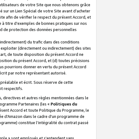
 utilisateurs de votre Site que nous obtenons grâce
é sur un Lien Spécial de votre Site avant d’acheter
te afin de vérifier le respect du présent Accord, et
te à titre d’exemples de bonnes pratiques sur nos
ord de protection des données personnelles
indirectement) du trafic dans des conditions
exploiter (directement ou indirectement) des sites
 part, de toute disposition du présent Accord ne
osition du présent Accord, et (d) toutes précisions
ous pourrions donner en vertu du présent Accord
écrit par notre représentant autorisé.
préalable et écrit. Sous réserve de cette
it respectifs.
s, directives et autres règles mentionnées dans le
programme Partenaires (les «
Politiques du
résent Accord et toute Politique du Programme, le
iliée d’Amazon dans le cadre d’un programme de
ogramme) constitue l’intégralité du contrat passé
xemple » sont employés et s'entendent sans