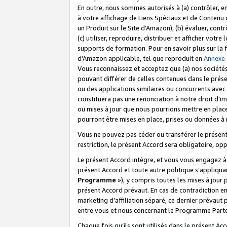
En outre, nous sommes autorisés à (a) contrôler, en
à votre affichage de Liens Spéciaux et de Contenu d
un Produit sur le Site d’Amazon), (b) évaluer, contr
(c) utiliser, reproduire, distribuer et afficher vo
supports de formation. Pour en savoir plus sur la
d’Amazon applicable, tel que reproduit en
Annexe
Vous reconnaissez et acceptez que (a) nos sociétés
pouvant différer de celles contenues dans le prése
ou des applications similaires ou concurrents avec 
constituera pas une renonciation à notre droit d’im
ou mises à jour que nous pourrions mettre en pla
pourront être mises en place, prises ou données à n
Vous ne pouvez pas céder ou transférer le présent 
restriction, le présent Accord sera obligatoire, op
Le présent Accord intègre, et vous vous engagez à r
présent Accord et toute autre politique s’appliqu
Programme
»), y compris toutes les mises à jour
présent Accord prévaut. En cas de contradiction e
marketing d’affiliation séparé, ce dernier prévaut
entre vous et nous concernant le Programme Partena
Chaque fois qu’ils sont utilisés dans le présent Ac