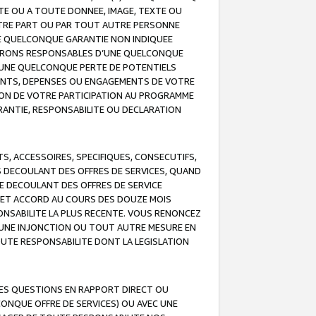
TE OU A TOUTE DONNEE, IMAGE, TEXTE OU
OTRE PART OU PAR TOUT AUTRE PERSONNE
NE QUELCONQUE GARANTIE NON INDIQUEE
 SERONS RESPONSABLES D’UNE QUELCONQUE
UNE QUELCONQUE PERTE DE POTENTIELS
EMENTS, DEPENSES OU ENGAGEMENTS DE VOTRE
ION DE VOTRE PARTICIPATION AU PROGRAMME
ARANTIE, RESPONSABILITE OU DECLARATION
, ACCESSOIRES, SPECIFIQUES, CONSECUTIFS,
S DECOULANT DES OFFRES DE SERVICES, QUAND
LE DECOULANT DES OFFRES DE SERVICE
 CET ACCORD AU COURS DES DOUZE MOIS
ONSABILITE LA PLUS RECENTE. VOUS RENONCEZ
, UNE INJONCTION OU TOUT AUTRE MESURE EN
OUTE RESPONSABILITE DONT LA LEGISLATION
LES QUESTIONS EN RAPPORT DIRECT OU
LCONQUE OFFRE DE SERVICES) OU AVEC UNE