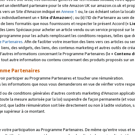
ant un identifiant partenaire pour le site Amazon UK sur amazon.co.uk et pro
ens vers un Site d’Amazon indiqué en
Annexe 1
ou, le cas échéant selon la local
s individuellement un «
Site d’Amazon
») ; ou (ii) l'ID de Partenaire au sein de
 de liens formatés que nous fournissons et respecter le présent Accord («
Li
 des Liens Spéciaux pour acheter un article vendu ou un service proposé sur l
rogramme pour les achats remplissant les conditions requises, telles que dét
 Partenaires
. Afin de faciliter votre insertion des liens vers ces articles ou
liens, des widgets, des liens, des contenus marketing et autres outils de cré
ue d’autres informations concernant le Programme Partenaires (le «
Contenu d
 tout autre information ou contenu concernant des produits proposés sur un s
amme Partenaires
oir participer au Programme Partenaires et toucher une rémunération.
les informations que nous vous demanderons en vue de vérifier votre respe
d ou de conditions générales d’autres contrats marketing d’Amazon applicable
 toute la mesure autorisée par la loi) suspendre de façon permanente (et vou
d, que ladite rémunération soit liée directement ou non à ladite violation, s
e supérieur à ce montant.
de votre participation au Programme Partenaires. De même qu’entre vous et nou