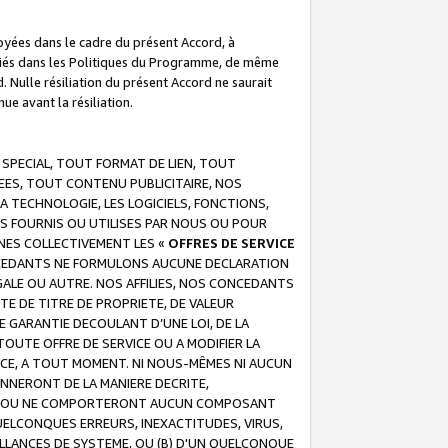
troyées dans le cadre du présent Accord, à
écifiés dans les Politiques du Programme, de même
. Nulle résiliation du présent Accord ne saurait
e avant la résiliation.
 SPECIAL, TOUT FORMAT DE LIEN, TOUT
EES, TOUT CONTENU PUBLICITAIRE, NOS
A TECHNOLOGIE, LES LOGICIELS, FONCTIONS,
S FOURNIS OU UTILISES PAR NOUS OU POUR
NES COLLECTIVEMENT LES «
OFFRES DE SERVICE
 CONCEDANTS NE FORMULONS AUCUNE DECLARATION
EGALE OU AUTRE. NOS AFFILIES, NOS CONCEDANTS
E DE TITRE DE PROPRIETE, DE VALEUR
 GARANTIE DECOULANT D’UNE LOI, DE LA
UTE OFFRE DE SERVICE OU A MODIFIER LA
VICE, A TOUT MOMENT. NI NOUS-MÊMES NI AUCUN
NNERONT DE LA MANIERE DECRITE,
REUR OU NE COMPORTERONT AUCUN COMPOSANT
ELCONQUES ERREURS, INEXACTITUDES, VIRUS,
LLANCES DE SYSTEME, OU (B) D'UN QUELCONQUE