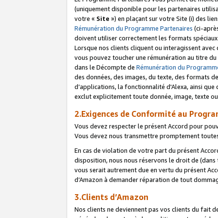
(uniquement disponible pour les partenaires utilis
votre «
Site
») en plaçant sur votre Site (i) des li
Rémunération du Programme Partenaires
(ci-aprè
doivent utiliser correctement les formats spéciaux
Lorsque nos clients cliquent ou interagissent avec
vous pouvez toucher une rémunération au titre du p
dans le Décompte de
Rémunération du Programme
des données, des images, du texte, des formats de 
d’applications, la fonctionnalité d'Alexa, ainsi q
exclut explicitement toute donnée, image, texte ou
2.Exigences de Conformité au Progr
Vous devez respecter le présent Accord pour pouv
Vous devez nous transmettre promptement toutes 
En cas de violation de votre part du présent Accor
disposition, nous nous réservons le droit de (dans
vous serait autrement due en vertu du présent Accor
d’Amazon à demander réparation de tout dommag
3.Clients d’Amazon
Nos clients ne deviennent pas vos clients du fait 