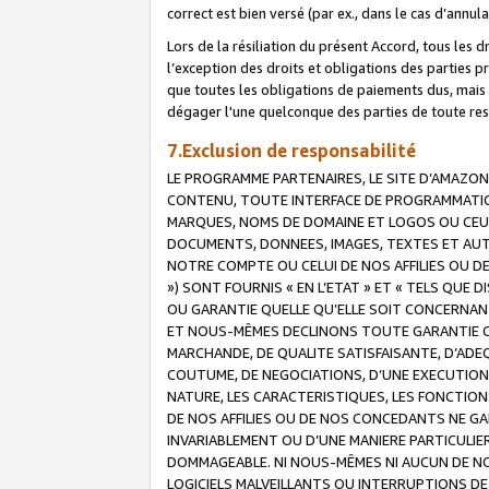
correct est bien versé (par ex., dans le cas d’annul
Lors de la résiliation du présent Accord, tous les 
l’exception des droits et obligations des parties p
que toutes les obligations de paiements dus, mais no
dégager l'une quelconque des parties de toute resp
7.Exclusion de responsabilité
LE PROGRAMME PARTENAIRES, LE SITE D’AMAZON
CONTENU, TOUTE INTERFACE DE PROGRAMMATION
MARQUES, NOMS DE DOMAINE ET LOGOS OU CEUX 
DOCUMENTS, DONNEES, IMAGES, TEXTES ET AUT
NOTRE COMPTE OU CELUI DE NOS AFFILIES OU 
») SONT FOURNIS « EN L’ETAT » ET « TELS QU
OU GARANTIE QUELLE QU’ELLE SOIT CONCERNANT 
ET NOUS-MÊMES DECLINONS TOUTE GARANTIE CON
MARCHANDE, DE QUALITE SATISFAISANTE, D’ADE
COUTUME, DE NEGOCIATIONS, D’UNE EXECUTION
NATURE, LES CARACTERISTIQUES, LES FONCTION
DE NOS AFFILIES OU DE NOS CONCEDANTS NE G
INVARIABLEMENT OU D’UNE MANIERE PARTICULI
DOMMAGEABLE. NI NOUS-MÊMES NI AUCUN DE NO
LOGICIELS MALVEILLANTS OU INTERRUPTIONS D