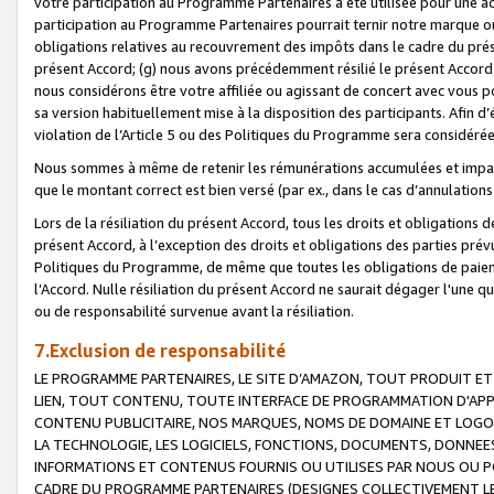
votre participation au Programme Partenaires a été utilisée pour une ac
participation au Programme Partenaires pourrait ternir notre marque ou
obligations relatives au recouvrement des impôts dans le cadre du prése
présent Accord; (g) nous avons précédemment résilié le présent Accord
nous considérons être votre affiliée ou agissant de concert avec vous 
sa version habituellement mise à la disposition des participants. Afin d’é
violation de l’Article 5 ou des Politiques du Programme sera considéré
Nous sommes à même de retenir les rémunérations accumulées et impayée
que le montant correct est bien versé (par ex., dans le cas d’annulations
Lors de la résiliation du présent Accord, tous les droits et obligations 
présent Accord, à l’exception des droits et obligations des parties prévus
Politiques du Programme, de même que toutes les obligations de paiement
l’Accord. Nulle résiliation du présent Accord ne saurait dégager l'une 
ou de responsabilité survenue avant la résiliation.
7.Exclusion de responsabilité
LE PROGRAMME PARTENAIRES, LE SITE D’AMAZON, TOUT PRODUIT ET 
LIEN, TOUT CONTENU, TOUTE INTERFACE DE PROGRAMMATION D'APP
CONTENU PUBLICITAIRE, NOS MARQUES, NOMS DE DOMAINE ET LOGOS
LA TECHNOLOGIE, LES LOGICIELS, FONCTIONS, DOCUMENTS, DONNEES
INFORMATIONS ET CONTENUS FOURNIS OU UTILISES PAR NOUS OU P
CADRE DU PROGRAMME PARTENAIRES (DESIGNES COLLECTIVEMENT LE