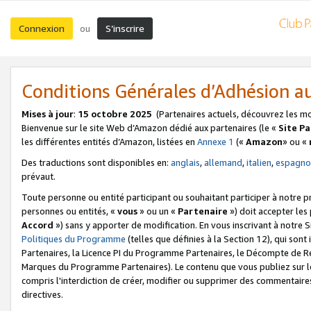
Connexion
S’inscrire
ou
Conditions Générales d’Adhésion 
Mises à jour
:
15 octobre 2025
(Partenaires actuels, découvrez les m
Bienvenue sur le site Web d’Amazon dédié aux partenaires (le «
Site P
les différentes entités d’Amazon, listées en
Annexe 1
(«
Amazon
» ou «
Des traductions sont disponibles en:
anglais
,
allemand
,
italien
,
espagno
prévaut.
Toute personne ou entité participant ou souhaitant participer à notre 
personnes ou entités, «
vous
» ou un «
Partenaire
») doit accepter le
Accord
») sans y apporter de modification. En vous inscrivant à notre Si
Politiques du Programme
(telles que définies à la Section 12), qui so
Partenaires, la Licence PI du Programme Partenaires, le Décompte de 
Marques du Programme Partenaires). Le contenu que vous publiez sur l
compris l'interdiction de créer, modifier ou supprimer des commentaires
directives.