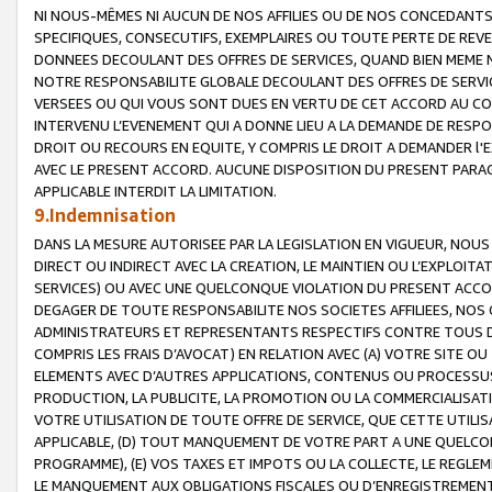
NI NOUS-MÊMES NI AUCUN DE NOS AFFILIES OU DE NOS CONCEDANT
SPECIFIQUES, CONSECUTIFS, EXEMPLAIRES OU TOUTE PERTE DE REVE
DONNEES DECOULANT DES OFFRES DE SERVICES, QUAND BIEN MEME N
NOTRE RESPONSABILITE GLOBALE DECOULANT DES OFFRES DE SERVI
VERSEES OU QUI VOUS SONT DUES EN VERTU DE CET ACCORD AU CO
INTERVENU L’EVENEMENT QUI A DONNE LIEU A LA DEMANDE DE RESP
DROIT OU RECOURS EN EQUITE, Y COMPRIS LE DROIT A DEMANDER l'
AVEC LE PRESENT ACCORD. AUCUNE DISPOSITION DU PRESENT PARAG
APPLICABLE INTERDIT LA LIMITATION.
9.Indemnisation
DANS LA MESURE AUTORISEE PAR LA LEGISLATION EN VIGUEUR, NO
DIRECT OU INDIRECT AVEC LA CREATION, LE MAINTIEN OU L’EXPLOIT
SERVICES) OU AVEC UNE QUELCONQUE VIOLATION DU PRESENT ACCO
DEGAGER DE TOUTE RESPONSABILITE NOS SOCIETES AFFILIEES, NOS 
ADMINISTRATEURS ET REPRESENTANTS RESPECTIFS CONTRE TOUS D
COMPRIS LES FRAIS D’AVOCAT) EN RELATION AVEC (A) VOTRE SITE O
ELEMENTS AVEC D’AUTRES APPLICATIONS, CONTENUS OU PROCESSUS, (
PRODUCTION, LA PUBLICITE, LA PROMOTION OU LA COMMERCIALISAT
VOTRE UTILISATION DE TOUTE OFFRE DE SERVICE, QUE CETTE UTILI
APPLICABLE, (D) TOUT MANQUEMENT DE VOTRE PART A UNE QUELCO
PROGRAMME), (E) VOS TAXES ET IMPOTS OU LA COLLECTE, LE REGLE
LE MANQUEMENT AUX OBLIGATIONS FISCALES OU D’ENREGISTREMENT 