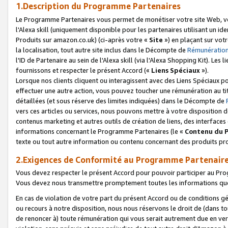
1.Description du Programme Partenaires
Le Programme Partenaires vous permet de monétiser votre site Web, vos 
l'Alexa skill (uniquement disponible pour les partenaires utilisant un 
Produits sur amazon.co.uk) (ci-après votre «
Site
») en plaçant sur votr
la localisation, tout autre site inclus dans le Décompte de
Rémunération
l'ID de Partenaire au sein de l'Alexa skill (via l'Alexa Shopping Kit). Le
fournissons et respecter le présent Accord («
Liens Spéciaux
»).
Lorsque nos clients cliquent ou interagissent avec des Liens Spéciaux p
effectuer une autre action, vous pouvez toucher une rémunération au ti
détaillées (et sous réserve des limites indiquées) dans le Décompte de
vers ces articles ou services, nous pouvons mettre à votre disposition d
contenus marketing et autres outils de création de liens, des interfaces
informations concernant le Programme Partenaires (le «
Contenu du 
texte ou tout autre information ou contenu concernant des produits prop
2.Exigences de Conformité au Programme Partenair
Vous devez respecter le présent Accord pour pouvoir participer au Pr
Vous devez nous transmettre promptement toutes les informations que
En cas de violation de votre part du présent Accord ou de conditions g
ou recours à notre disposition, nous nous réservons le droit de (dans 
de renoncer à) toute rémunération qui vous serait autrement due en ver