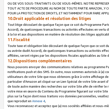
OU DE VOS SOUS-TRAITANTS OU DE VOUS-MÊMES. NOTRE REPRES
TOUT ACTE DE PROCEDURE AU NOM DE TOUTE PARTIE AMAZON , Y CO
POUR LA PROTECTION DE DROITS, ET NOTAMMENT POUR FAIRE APPL
10.Droit applicable et résolution des litiges
Tout litige découlant de quelque façon que ce soit du Programme Parte
Accord), de quelconques transactions ou activités effectuées en vertu d
à la loi et aux dispositions en matière de résolution des litiges applic
11.Fiscalité
Toute taxe et obligation liée découlant de quelque façon que ce soit 
ou avérée dudit Accord), de quelconques transactions ou activités effe
affiliées, seront régies par les dispositions fiscales applicables au Si
12.Dispositions complémentaires
Nous pouvons envoyer des communications relatives au programme Parten
notifications push et des SMS. En outre, nous sommes autorisés à (a) cont
utilisateurs de votre Site que nous obtenons grâce à votre affichage de
particulier d'Amazon ait cliqué sur un Lien Spécial de votre Site avant d
de toute autre manière des recherches sur votre Site afin de vérifier le re
votre mise en œuvre du Contenu du Programme figurant sur votre Site à
plus sur la façon dont nous traitons vos données personnelles, veuille
que reproduit en
Annexe 4
,
Vous reconnaissez et acceptez que (a) nos sociétés affiliées et nous-m