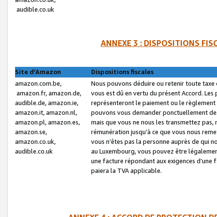
audible.co.uk
ANNEXE 3 : DISPOSITIONS FI
Site d’Amazon
Dispositions fiscales
amazon.com.be,
Nous pouvons déduire ou retenir toute taxe 
amazon.fr, amazon.de,
vous est dû en vertu du présent Accord. Les 
audible.de, amazon.ie,
représenteront le paiement ou le règlement 
amazon.it, amazon.nl,
pouvons vous demander ponctuellement des r
amazon.pl, amazon.es,
mais que vous ne nous les transmettez pas, n
amazon.se,
rémunération jusqu’à ce que vous nous reme
amazon.co.uk,
vous n’êtes pas la personne auprès de qui no
audible.co.uk
au Luxembourg, vous pouvez être légalement 
une facture répondant aux exigences d’une 
paiera la TVA applicable.