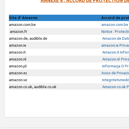
ANNEXE 4 : ACCORD DE PROTECTION 
Site d’ Amazon
Accord de pro
amazon.com.be
amazon.com.be 
amazon.fr
Notice : Protect
amazon.de, audible.de
Amazon.de Date
amazon.ie
amazon.ie Priva
amazon.it
Amazon.it Infor
amazon.nl
Amazon.nl Priva
amazon.pl
Informacja O P
amazon.es
Aviso de Privac
amazon.se
Integritetsmed
amazon.co.uk, audible.co.uk
Amazon.co.uk Pr