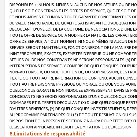
DISPONIBLES ». NI NOUS-MEMES NI AUCUN DE NOS AFFILIES OU D
QU’ELLE SOIT CONCERNANT LES OFFRES DE SERVICE, QUE CE SOIT DE
ET NOUS-MÊMES DECLINONS TOUTE GARANTIE CONCERNANT LES OFFRE
DE VALEUR MARCHANDE, DE QUALITE SATISFAISANTE, D’ADEQUATION
DECOULANT D’UNE LOI, DE LA COUTUME, DE NEGOCIATIONS, D’UNE
TOUTE OFFRE DE SERVICE OU A MODIFIER LA NATURE, LES CARACTERI
OFFRE DE SERVICE, A TOUT MOMENT. NI NOUS-MÊMES NI AUCUN DE 
SERVICE SERONT MAINTENUES, FONCTIONNERONT DE LA MANIERE DECR
ININTERROMPUES, EXACTES, EXEMPTES D’ERREUR OU NE COMPORT
AFFILIES OU DE NOS CONCEDANTS NE SERONS RESPONSABLES (A) DE
INTERRUPTIONS DE SERVICE, Y COMPRIS DE QUELCONQUES COUPURE
NON-AUTORISE A, OU MODIFICATION DE, OU SUPPRESSION, DESTRUC
TEXTE OU TOUT AUTRE INFORMATION OU CONTENU. AUCUN CONSEIL 
TOUT AUTRE PERSONNE PHYSIQUE OU MORALE OU QUE VOUS AURIEZ 
QUELCONQUE GARANTIE NON INDIQUEE EXPRESSEMENT DANS LE PRES
CONCEDANTS NE SERONS RESPONSABLES D’UNE QUELCONQUE COM
DOMMAGES ET INTERETS DECOULANT (X) D'UNE QUELCONQUE PERTE D
D'AUTRES BENEFICES, (Y) DE QUELCONQUES INVESTISSEMENTS, DEP
AU PROGRAMME PARTENAIRES OU (Z) DE TOUTE RESILIATION OU SU
DISPOSITION DE LA PRESENTE SECTION 7 N'AURA POUR EFFET D'EXC
LEGISLATION APPLICABLE INTERDIT LA LIMITATION OU L’EXCLUSION.
8.Limitations de responsabilité