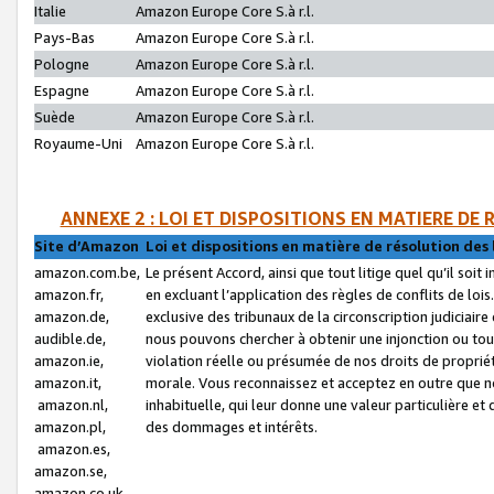
Italie
Amazon Europe Core S.à r.l.
Pays-Bas
Amazon Europe Core S.à r.l.
Pologne
Amazon Europe Core S.à r.l.
Espagne
Amazon Europe Core S.à r.l.
Suède
Amazon Europe Core S.à r.l.
Royaume-Uni
Amazon Europe Core S.à r.l.
ANNEXE 2 : LOI ET DISPOSITIONS EN MATIERE DE
Site d’Amazon
Loi et dispositions en matière de résolution des 
amazon.com.be,
Le présent Accord, ainsi que tout litige quel qu’il soi
amazon.fr,
en excluant l’application des règles de conflits de l
amazon.de,
exclusive des tribunaux de la circonscription judiciai
audible.de,
nous pouvons chercher à obtenir une injonction ou tou
amazon.ie,
violation réelle ou présumée de nos droits de proprié
amazon.it,
morale. Vous reconnaissez et acceptez en outre que n
amazon.nl,
inhabituelle, qui leur donne une valeur particulière 
amazon.pl,
des dommages et intérêts.
amazon.es,
amazon.se,
amazon.co.uk,