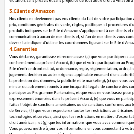
violation, sans préavis et sans préjudice de tout autre droit d’Amazo
3.Clients d’Amazon
Nos clients ne deviennent pas vos clients du fait de votre participati
prix, conditions générales de vente, règles, politiques et procédures d’u
produits indiquées sur le Site d’Amazon s’appliqueront à ces clients et
communication à aucun de nos clients et, si l’un de nos clients vous co
devrez lui indiquer d’utiliser les coordonnées figurant sur le Site d’Ama
4.Garanties
Vous déclarez, garantissez et reconnaissez (a) que vous participerez a
conformément au présent Accord, (b) que ni votre participation au Prog
Site n’enfreindront nul loi, ordonnance, règle, réglementation, ordre, li
jugement, décision ou autre exigence applicable émanant d’une autori
la protection des données, la publicité et le marketing), (c) que vous 
mineur ou autrement soumis à une incapacité légale de conclure des con
participer au Programme Partenaires, et que vous ne vous basez pour pr
expressément énoncées dans le présent Accord, (e) que vous ne particip
faites l’objet de sanctions américaines ou de sanctions conformes aux 
de Service; (f) que vous respecterez toutes les restrictions américaines
technologies et services, ainsi que les restrictions en matière d’exporta
droit américain; et (g) que les informations que vous avez communiqué
Vous pouvez mettre à jour vos informations en vous connectant à votre