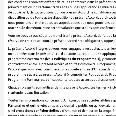
des conditions pouvant différer de celles contenues dans le présent Ac
(directement ou indirectement) des sites ou des applications similaires o
de votre part, de toute disposition du présent Accord ne constituera pa
disposition ou de toute autre disposition du présent Accord, et (d) tou
nous pourrions prendre et toutes approbations que nous pourrions donn
notre seule discrétion, et ne seront valables que si elles sont confirmée
Vous ne pouvez pas céder ou transférer le présent Accord, du fait de la 
réserve de cette restriction, le présent Accord sera obligatoire, opposab
Le présent Accord intègre, et vous vous engagez à respecter, la dernière 
mentionnées dans le présent Accord et toute autre politique s’appliqua
programme Partenaires (les «
Politiques du Programme
»), y compri
contradiction entre le présent Accord et toute Politique du Programme, 
l’accord que vous avez conclu avec une société affiliée d’Amazon dans 
programme séparé. Le présent Accord (y compris les Politiques du Progr
Programme Partenaires, et il supplante tous les accords et discussions 
Chaque fois qu’ils sont utilisés dans le présent Accord, les termes « in
s'entendent sans limitation.
Toutes les informations concernant Amazon ou ses sociétés affiliées 
Partenaires et qui ne relèvent pas du domaine public, ou qui devraient
«
Informations confidentielles
» d’Amazon et demeurent la propriété 
mesure où leur utilisation est raisonnablement nécessaire pour l'appli