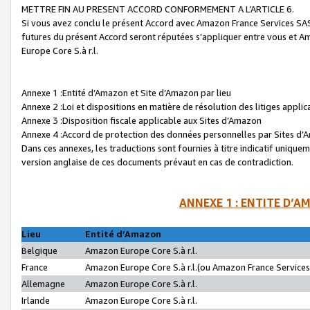
METTRE FIN AU PRESENT ACCORD CONFORMEMENT A L’ARTICLE 6.
Si vous avez conclu le présent Accord avec Amazon France Services SAS 
futures du présent Accord seront réputées s’appliquer entre vous et 
Europe Core S.à r.l.
Annexe 1 :Entité d’Amazon et Site d’Amazon par lieu
Annexe 2 :Loi et dispositions en matière de résolution des litiges appli
Annexe 3 :Disposition fiscale applicable aux Sites d’Amazon
Annexe 4 :Accord de protection des données personnelles par Sites d
Dans ces annexes, les traductions sont fournies à titre indicatif uniquem
version anglaise de ces documents prévaut en cas de contradiction.
ANNEXE 1 : ENTITE D’A
Lieu
Entité d’Amazon
Belgique
Amazon Europe Core S.à r.l.
France
Amazon Europe Core S.à r.l.(ou Amazon France Services 
Allemagne
Amazon Europe Core S.à r.l.
Irlande
Amazon Europe Core S.à r.l.