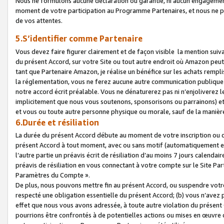
Nous ne formulons aucune déclaration ou garantie, ni aucun engagemen
moment de votre participation au Programme Partenaires, et nous ne p
de vos attentes.
5.S’identifier comme Partenaire
Vous devez faire figurer clairement et de façon visible la mention sui
du présent Accord, sur votre Site ou tout autre endroit où Amazon peut vo
tant que Partenaire Amazon, je réalise un bénéfice sur les achats remplis
la réglementation, vous ne ferez aucune autre communication publique
notre accord écrit préalable. Vous ne dénaturerez pas ni n’enjoliverez 
implicitement que nous vous soutenons, sponsorisons ou parrainons) et v
et vous ou toute autre personne physique ou morale, sauf de la manièr
6.Durée et résiliation
La durée du présent Accord débute au moment de votre inscription ou de
présent Accord à tout moment, avec ou sans motif (automatiquement et sa
l’autre partie un préavis écrit de résiliation d’au moins 7 jours calenda
préavis de résiliation en vous connectant à votre compte sur le Site Par
Paramètres du Compte ».
De plus, nous pouvons mettre fin au présent Accord, ou suspendre votre 
respecté une obligation essentielle du présent Accord; (b) vous n’avez p
effet que nous vous avons adressée, à toute autre violation du présen
pourrions être confrontés à de potentielles actions ou mises en œuvre 