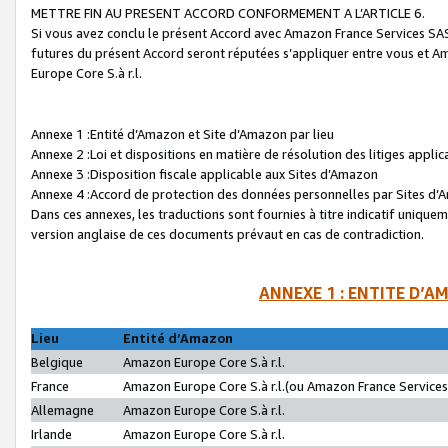
METTRE FIN AU PRESENT ACCORD CONFORMEMENT A L’ARTICLE 6.
Si vous avez conclu le présent Accord avec Amazon France Services SAS 
futures du présent Accord seront réputées s’appliquer entre vous et 
Europe Core S.à r.l.
Annexe 1 :Entité d’Amazon et Site d’Amazon par lieu
Annexe 2 :Loi et dispositions en matière de résolution des litiges appli
Annexe 3 :Disposition fiscale applicable aux Sites d’Amazon
Annexe 4 :Accord de protection des données personnelles par Sites d
Dans ces annexes, les traductions sont fournies à titre indicatif uniquem
version anglaise de ces documents prévaut en cas de contradiction.
ANNEXE 1 : ENTITE D’A
Lieu
Entité d’Amazon
Belgique
Amazon Europe Core S.à r.l.
France
Amazon Europe Core S.à r.l.(ou Amazon France Services 
Allemagne
Amazon Europe Core S.à r.l.
Irlande
Amazon Europe Core S.à r.l.