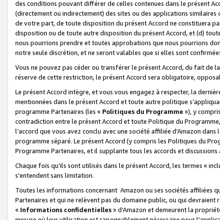
des conditions pouvant différer de celles contenues dans le présent Ac
(directement ou indirectement) des sites ou des applications similaires o
de votre part, de toute disposition du présent Accord ne constituera pa
disposition ou de toute autre disposition du présent Accord, et (d) tou
nous pourrions prendre et toutes approbations que nous pourrions donn
notre seule discrétion, et ne seront valables que si elles sont confirmée
Vous ne pouvez pas céder ou transférer le présent Accord, du fait de la 
réserve de cette restriction, le présent Accord sera obligatoire, opposab
Le présent Accord intègre, et vous vous engagez à respecter, la dernière 
mentionnées dans le présent Accord et toute autre politique s’appliqua
programme Partenaires (les «
Politiques du Programme
»), y compri
contradiction entre le présent Accord et toute Politique du Programme, 
l’accord que vous avez conclu avec une société affiliée d’Amazon dans 
programme séparé. Le présent Accord (y compris les Politiques du Progr
Programme Partenaires, et il supplante tous les accords et discussions 
Chaque fois qu’ils sont utilisés dans le présent Accord, les termes « in
s'entendent sans limitation.
Toutes les informations concernant Amazon ou ses sociétés affiliées 
Partenaires et qui ne relèvent pas du domaine public, ou qui devraient
«
Informations confidentielles
» d’Amazon et demeurent la propriété 
mesure où leur utilisation est raisonnablement nécessaire pour l'appli