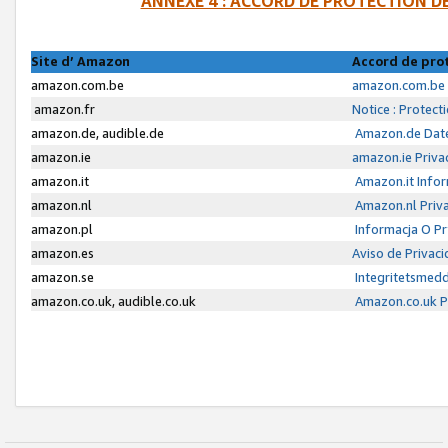
ANNEXE 4 : ACCORD DE PROTECTION 
Site d’ Amazon
Accord de pro
amazon.com.be
amazon.com.be 
amazon.fr
Notice : Protect
amazon.de, audible.de
Amazon.de Date
amazon.ie
amazon.ie Priva
amazon.it
Amazon.it Infor
amazon.nl
Amazon.nl Priva
amazon.pl
Informacja O P
amazon.es
Aviso de Privac
amazon.se
Integritetsmed
amazon.co.uk, audible.co.uk
Amazon.co.uk Pr