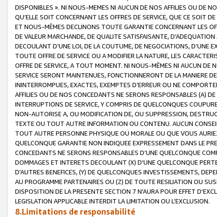
DISPONIBLES ». NI NOUS-MEMES NI AUCUN DE NOS AFFILIES OU D
QU’ELLE SOIT CONCERNANT LES OFFRES DE SERVICE, QUE CE SOIT DE
ET NOUS-MÊMES DECLINONS TOUTE GARANTIE CONCERNANT LES OFFRE
DE VALEUR MARCHANDE, DE QUALITE SATISFAISANTE, D’ADEQUATION
DECOULANT D’UNE LOI, DE LA COUTUME, DE NEGOCIATIONS, D’UNE
TOUTE OFFRE DE SERVICE OU A MODIFIER LA NATURE, LES CARACTERI
OFFRE DE SERVICE, A TOUT MOMENT. NI NOUS-MÊMES NI AUCUN DE 
SERVICE SERONT MAINTENUES, FONCTIONNERONT DE LA MANIERE DECR
ININTERROMPUES, EXACTES, EXEMPTES D’ERREUR OU NE COMPORT
AFFILIES OU DE NOS CONCEDANTS NE SERONS RESPONSABLES (A) DE
INTERRUPTIONS DE SERVICE, Y COMPRIS DE QUELCONQUES COUPURE
NON-AUTORISE A, OU MODIFICATION DE, OU SUPPRESSION, DESTRUC
TEXTE OU TOUT AUTRE INFORMATION OU CONTENU. AUCUN CONSEIL 
TOUT AUTRE PERSONNE PHYSIQUE OU MORALE OU QUE VOUS AURIEZ 
QUELCONQUE GARANTIE NON INDIQUEE EXPRESSEMENT DANS LE PRES
CONCEDANTS NE SERONS RESPONSABLES D’UNE QUELCONQUE COM
DOMMAGES ET INTERETS DECOULANT (X) D'UNE QUELCONQUE PERTE D
D'AUTRES BENEFICES, (Y) DE QUELCONQUES INVESTISSEMENTS, DEP
AU PROGRAMME PARTENAIRES OU (Z) DE TOUTE RESILIATION OU SU
DISPOSITION DE LA PRESENTE SECTION 7 N'AURA POUR EFFET D'EXC
LEGISLATION APPLICABLE INTERDIT LA LIMITATION OU L’EXCLUSION.
8.Limitations de responsabilité