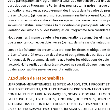
votre participation au Programme Partenaires a été utilisée pour une ac
participation au Programme Partenaires pourrait ternir notre marque ou
obligations relatives au recouvrement des impôts dans le cadre du prése
présent Accord; (g) nous avons précédemment résilié le présent Accord
nous considérons être votre affiliée ou agissant de concert avec vous 
sa version habituellement mise à la disposition des participants. Afin d’é
violation de l’Article 5 ou des Politiques du Programme sera considéré
Nous sommes à même de retenir les rémunérations accumulées et impayée
que le montant correct est bien versé (par ex., dans le cas d’annulations
Lors de la résiliation du présent Accord, tous les droits et obligations 
présent Accord, à l’exception des droits et obligations des parties prévus
Politiques du Programme, de même que toutes les obligations de paiement
l’Accord. Nulle résiliation du présent Accord ne saurait dégager l'une 
ou de responsabilité survenue avant la résiliation.
7.Exclusion de responsabilité
LE PROGRAMME PARTENAIRES, LE SITE D’AMAZON, TOUT PRODUIT ET 
LIEN, TOUT CONTENU, TOUTE INTERFACE DE PROGRAMMATION D'APP
CONTENU PUBLICITAIRE, NOS MARQUES, NOMS DE DOMAINE ET LOGOS
LA TECHNOLOGIE, LES LOGICIELS, FONCTIONS, DOCUMENTS, DONNEES
INFORMATIONS ET CONTENUS FOURNIS OU UTILISES PAR NOUS OU P
CADRE DU PROGRAMME PARTENAIRES (DESIGNES COLLECTIVEMENT LE