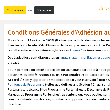
Connexion
S’inscrire
ou
Conditions Générales d’Adhésion 
Mises à jour
:
15 octobre 2025
(Partenaires actuels, découvrez les m
Bienvenue sur le site Web d’Amazon dédié aux partenaires (le «
Site P
les différentes entités d’Amazon, listées en
Annexe 1
(«
Amazon
» ou «
Des traductions sont disponibles en:
anglais
,
allemand
,
italien
,
espagno
prévaut.
Toute personne ou entité participant ou souhaitant participer à notre 
personnes ou entités, «
vous
» ou un «
Partenaire
») doit accepter le
Accord
») sans y apporter de modification. En vous inscrivant à notre Si
Politiques du Programme
(telles que définies à la Section 12), qui so
Partenaires, la Licence PI du Programme Partenaires, le Décompte de 
Marques du Programme Partenaires). Le contenu que vous publiez sur l
compris l'interdiction de créer, modifier ou supprimer des commentaires
directives.