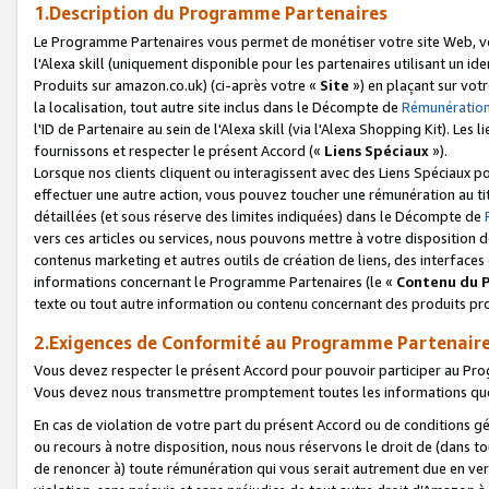
1.Description du Programme Partenaires
Le Programme Partenaires vous permet de monétiser votre site Web, vos 
l'Alexa skill (uniquement disponible pour les partenaires utilisant un 
Produits sur amazon.co.uk) (ci-après votre «
Site
») en plaçant sur votr
la localisation, tout autre site inclus dans le Décompte de
Rémunération
l'ID de Partenaire au sein de l'Alexa skill (via l'Alexa Shopping Kit). Le
fournissons et respecter le présent Accord («
Liens Spéciaux
»).
Lorsque nos clients cliquent ou interagissent avec des Liens Spéciaux p
effectuer une autre action, vous pouvez toucher une rémunération au ti
détaillées (et sous réserve des limites indiquées) dans le Décompte de
vers ces articles ou services, nous pouvons mettre à votre disposition d
contenus marketing et autres outils de création de liens, des interfaces
informations concernant le Programme Partenaires (le «
Contenu du 
texte ou tout autre information ou contenu concernant des produits prop
2.Exigences de Conformité au Programme Partenair
Vous devez respecter le présent Accord pour pouvoir participer au Pr
Vous devez nous transmettre promptement toutes les informations que
En cas de violation de votre part du présent Accord ou de conditions g
ou recours à notre disposition, nous nous réservons le droit de (dans 
de renoncer à) toute rémunération qui vous serait autrement due en ver