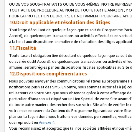
OU DE VOS SOUS-TRAITANTS OU DE VOUS-MÊMES. NOTRE REPRES
TOUT ACTE DE PROCEDURE AU NOM DE TOUTE PARTIE AMAZON , Y CO
POUR LA PROTECTION DE DROITS, ET NOTAMMENT POUR FAIRE APPL
10.Droit applicable et résolution des litiges
Tout litige découlant de quelque façon que ce soit du Programme Parte
Accord), de quelconques transactions ou activités effectuées en vertu d
à la loi et aux dispositions en matière de résolution des litiges applic
11.Fiscalité
Toute taxe et obligation liée découlant de quelque façon que ce soit 
ou avérée dudit Accord), de quelconques transactions ou activités effe
affiliées, seront régies par les dispositions fiscales applicables au Si
12.Dispositions complémentaires
Nous pouvons envoyer des communications relatives au programme Parten
notifications push et des SMS. En outre, nous sommes autorisés à (a) cont
utilisateurs de votre Site que nous obtenons grâce à votre affichage de
particulier d'Amazon ait cliqué sur un Lien Spécial de votre Site avant d
de toute autre manière des recherches sur votre Site afin de vérifier le re
votre mise en œuvre du Contenu du Programme figurant sur votre Site à
plus sur la façon dont nous traitons vos données personnelles, veuille
que reproduit en
Annexe 4
,
Vous reconnaissez et acceptez que (a) nos sociétés affiliées et nous-m