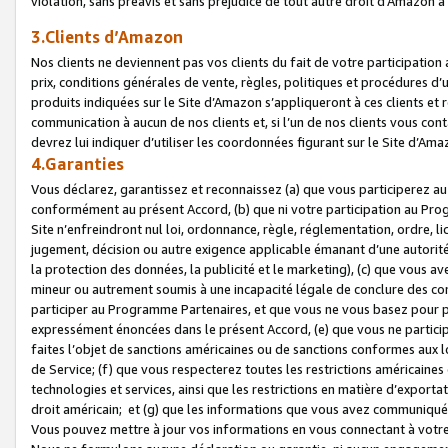
violation, sans préavis et sans préjudice de tout autre droit d’Amazo
3.Clients d’Amazon
Nos clients ne deviennent pas vos clients du fait de votre participati
prix, conditions générales de vente, règles, politiques et procédures d’u
produits indiquées sur le Site d’Amazon s’appliqueront à ces clients et
communication à aucun de nos clients et, si l’un de nos clients vous co
devrez lui indiquer d’utiliser les coordonnées figurant sur le Site d’Ama
4.Garanties
Vous déclarez, garantissez et reconnaissez (a) que vous participerez a
conformément au présent Accord, (b) que ni votre participation au Prog
Site n’enfreindront nul loi, ordonnance, règle, réglementation, ordre, li
jugement, décision ou autre exigence applicable émanant d’une autori
la protection des données, la publicité et le marketing), (c) que vous 
mineur ou autrement soumis à une incapacité légale de conclure des con
participer au Programme Partenaires, et que vous ne vous basez pour pr
expressément énoncées dans le présent Accord, (e) que vous ne particip
faites l’objet de sanctions américaines ou de sanctions conformes aux 
de Service; (f) que vous respecterez toutes les restrictions américaines
technologies et services, ainsi que les restrictions en matière d’exporta
droit américain; et (g) que les informations que vous avez communiqué
Vous pouvez mettre à jour vos informations en vous connectant à votre