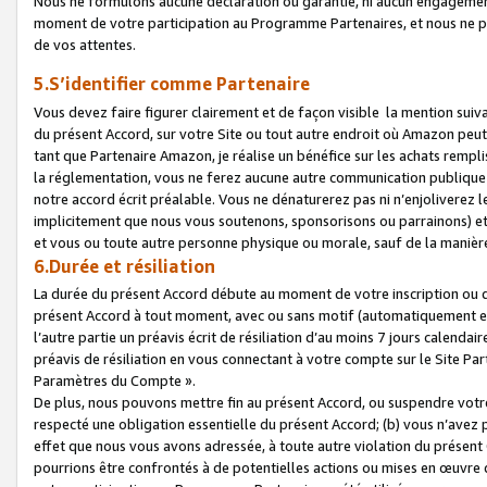
Nous ne formulons aucune déclaration ou garantie, ni aucun engagemen
moment de votre participation au Programme Partenaires, et nous ne p
de vos attentes.
5.S’identifier comme Partenaire
Vous devez faire figurer clairement et de façon visible la mention sui
du présent Accord, sur votre Site ou tout autre endroit où Amazon peut vo
tant que Partenaire Amazon, je réalise un bénéfice sur les achats remplis
la réglementation, vous ne ferez aucune autre communication publique
notre accord écrit préalable. Vous ne dénaturerez pas ni n’enjoliverez 
implicitement que nous vous soutenons, sponsorisons ou parrainons) et v
et vous ou toute autre personne physique ou morale, sauf de la manièr
6.Durée et résiliation
La durée du présent Accord débute au moment de votre inscription ou de
présent Accord à tout moment, avec ou sans motif (automatiquement et sa
l’autre partie un préavis écrit de résiliation d’au moins 7 jours calenda
préavis de résiliation en vous connectant à votre compte sur le Site Par
Paramètres du Compte ».
De plus, nous pouvons mettre fin au présent Accord, ou suspendre votre 
respecté une obligation essentielle du présent Accord; (b) vous n’avez p
effet que nous vous avons adressée, à toute autre violation du présen
pourrions être confrontés à de potentielles actions ou mises en œuvre 