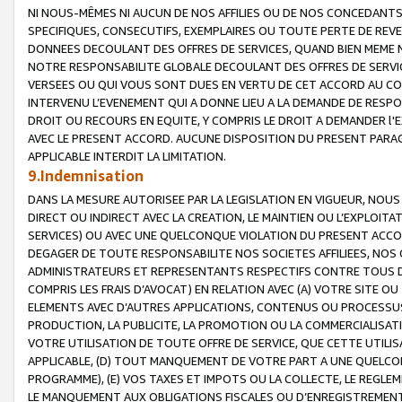
NI NOUS-MÊMES NI AUCUN DE NOS AFFILIES OU DE NOS CONCEDANT
SPECIFIQUES, CONSECUTIFS, EXEMPLAIRES OU TOUTE PERTE DE REVE
DONNEES DECOULANT DES OFFRES DE SERVICES, QUAND BIEN MEME N
NOTRE RESPONSABILITE GLOBALE DECOULANT DES OFFRES DE SERVI
VERSEES OU QUI VOUS SONT DUES EN VERTU DE CET ACCORD AU CO
INTERVENU L’EVENEMENT QUI A DONNE LIEU A LA DEMANDE DE RESP
DROIT OU RECOURS EN EQUITE, Y COMPRIS LE DROIT A DEMANDER l'
AVEC LE PRESENT ACCORD. AUCUNE DISPOSITION DU PRESENT PARAG
APPLICABLE INTERDIT LA LIMITATION.
9.Indemnisation
DANS LA MESURE AUTORISEE PAR LA LEGISLATION EN VIGUEUR, NO
DIRECT OU INDIRECT AVEC LA CREATION, LE MAINTIEN OU L’EXPLOIT
SERVICES) OU AVEC UNE QUELCONQUE VIOLATION DU PRESENT ACCO
DEGAGER DE TOUTE RESPONSABILITE NOS SOCIETES AFFILIEES, NOS 
ADMINISTRATEURS ET REPRESENTANTS RESPECTIFS CONTRE TOUS D
COMPRIS LES FRAIS D’AVOCAT) EN RELATION AVEC (A) VOTRE SITE O
ELEMENTS AVEC D’AUTRES APPLICATIONS, CONTENUS OU PROCESSUS, (
PRODUCTION, LA PUBLICITE, LA PROMOTION OU LA COMMERCIALISAT
VOTRE UTILISATION DE TOUTE OFFRE DE SERVICE, QUE CETTE UTILI
APPLICABLE, (D) TOUT MANQUEMENT DE VOTRE PART A UNE QUELCO
PROGRAMME), (E) VOS TAXES ET IMPOTS OU LA COLLECTE, LE REGLE
LE MANQUEMENT AUX OBLIGATIONS FISCALES OU D’ENREGISTREMENT 