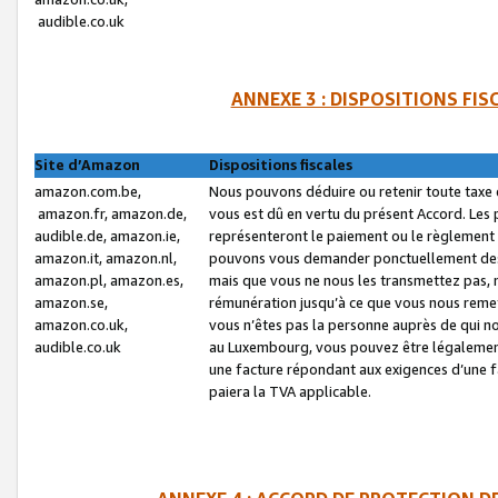
audible.co.uk
ANNEXE 3 : DISPOSITIONS FI
Site d’Amazon
Dispositions fiscales
amazon.com.be,
Nous pouvons déduire ou retenir toute taxe 
amazon.fr, amazon.de,
vous est dû en vertu du présent Accord. Les 
audible.de, amazon.ie,
représenteront le paiement ou le règlement 
amazon.it, amazon.nl,
pouvons vous demander ponctuellement des r
amazon.pl, amazon.es,
mais que vous ne nous les transmettez pas, n
amazon.se,
rémunération jusqu’à ce que vous nous reme
amazon.co.uk,
vous n’êtes pas la personne auprès de qui no
audible.co.uk
au Luxembourg, vous pouvez être légalement 
une facture répondant aux exigences d’une 
paiera la TVA applicable.