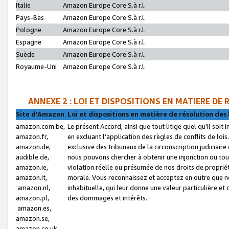
Italie
Amazon Europe Core S.à r.l.
Pays-Bas
Amazon Europe Core S.à r.l.
Pologne
Amazon Europe Core S.à r.l.
Espagne
Amazon Europe Core S.à r.l.
Suède
Amazon Europe Core S.à r.l.
Royaume-Uni
Amazon Europe Core S.à r.l.
ANNEXE 2 : LOI ET DISPOSITIONS EN MATIERE DE
Site d’Amazon
Loi et dispositions en matière de résolution des 
amazon.com.be,
Le présent Accord, ainsi que tout litige quel qu’il soi
amazon.fr,
en excluant l’application des règles de conflits de l
amazon.de,
exclusive des tribunaux de la circonscription judiciai
audible.de,
nous pouvons chercher à obtenir une injonction ou tou
amazon.ie,
violation réelle ou présumée de nos droits de proprié
amazon.it,
morale. Vous reconnaissez et acceptez en outre que n
amazon.nl,
inhabituelle, qui leur donne une valeur particulière 
amazon.pl,
des dommages et intérêts.
amazon.es,
amazon.se,
amazon.co.uk,