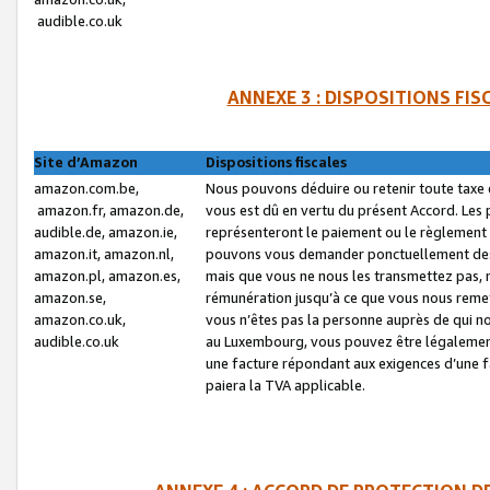
audible.co.uk
ANNEXE 3 : DISPOSITIONS FI
Site d’Amazon
Dispositions fiscales
amazon.com.be,
Nous pouvons déduire ou retenir toute taxe 
amazon.fr, amazon.de,
vous est dû en vertu du présent Accord. Les 
audible.de, amazon.ie,
représenteront le paiement ou le règlement 
amazon.it, amazon.nl,
pouvons vous demander ponctuellement des r
amazon.pl, amazon.es,
mais que vous ne nous les transmettez pas, n
amazon.se,
rémunération jusqu’à ce que vous nous reme
amazon.co.uk,
vous n’êtes pas la personne auprès de qui no
audible.co.uk
au Luxembourg, vous pouvez être légalement 
une facture répondant aux exigences d’une 
paiera la TVA applicable.