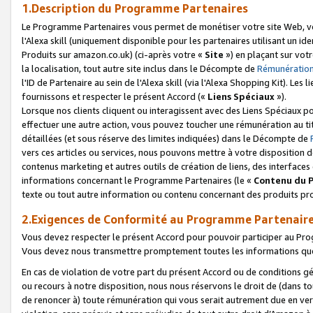
1.Description du Programme Partenaires
Le Programme Partenaires vous permet de monétiser votre site Web, vos 
l'Alexa skill (uniquement disponible pour les partenaires utilisant un 
Produits sur amazon.co.uk) (ci-après votre «
Site
») en plaçant sur votr
la localisation, tout autre site inclus dans le Décompte de
Rémunération
l'ID de Partenaire au sein de l'Alexa skill (via l'Alexa Shopping Kit). Le
fournissons et respecter le présent Accord («
Liens Spéciaux
»).
Lorsque nos clients cliquent ou interagissent avec des Liens Spéciaux p
effectuer une autre action, vous pouvez toucher une rémunération au ti
détaillées (et sous réserve des limites indiquées) dans le Décompte de
vers ces articles ou services, nous pouvons mettre à votre disposition d
contenus marketing et autres outils de création de liens, des interfaces
informations concernant le Programme Partenaires (le «
Contenu du 
texte ou tout autre information ou contenu concernant des produits prop
2.Exigences de Conformité au Programme Partenair
Vous devez respecter le présent Accord pour pouvoir participer au Pr
Vous devez nous transmettre promptement toutes les informations que
En cas de violation de votre part du présent Accord ou de conditions g
ou recours à notre disposition, nous nous réservons le droit de (dans 
de renoncer à) toute rémunération qui vous serait autrement due en ver