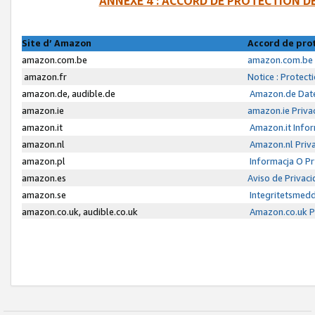
ANNEXE 4 : ACCORD DE PROTECTION 
Site d’ Amazon
Accord de pro
amazon.com.be
amazon.com.be 
amazon.fr
Notice : Protect
amazon.de, audible.de
Amazon.de Date
amazon.ie
amazon.ie Priva
amazon.it
Amazon.it Infor
amazon.nl
Amazon.nl Priva
amazon.pl
Informacja O P
amazon.es
Aviso de Privac
amazon.se
Integritetsmed
amazon.co.uk, audible.co.uk
Amazon.co.uk Pr