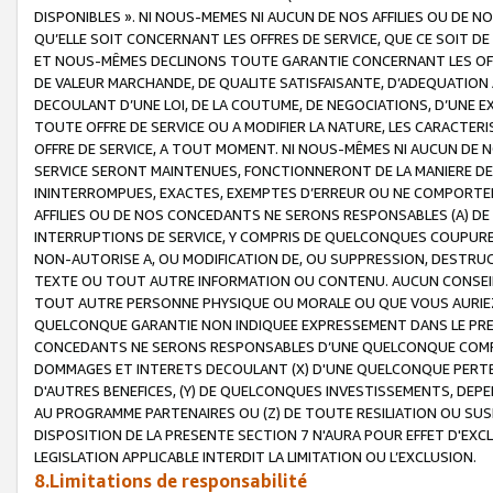
DISPONIBLES ». NI NOUS-MEMES NI AUCUN DE NOS AFFILIES OU D
QU’ELLE SOIT CONCERNANT LES OFFRES DE SERVICE, QUE CE SOIT DE
ET NOUS-MÊMES DECLINONS TOUTE GARANTIE CONCERNANT LES OFFRE
DE VALEUR MARCHANDE, DE QUALITE SATISFAISANTE, D’ADEQUATION
DECOULANT D’UNE LOI, DE LA COUTUME, DE NEGOCIATIONS, D’UNE
TOUTE OFFRE DE SERVICE OU A MODIFIER LA NATURE, LES CARACTERI
OFFRE DE SERVICE, A TOUT MOMENT. NI NOUS-MÊMES NI AUCUN DE 
SERVICE SERONT MAINTENUES, FONCTIONNERONT DE LA MANIERE DECR
ININTERROMPUES, EXACTES, EXEMPTES D’ERREUR OU NE COMPORT
AFFILIES OU DE NOS CONCEDANTS NE SERONS RESPONSABLES (A) DE
INTERRUPTIONS DE SERVICE, Y COMPRIS DE QUELCONQUES COUPURE
NON-AUTORISE A, OU MODIFICATION DE, OU SUPPRESSION, DESTRUC
TEXTE OU TOUT AUTRE INFORMATION OU CONTENU. AUCUN CONSEIL 
TOUT AUTRE PERSONNE PHYSIQUE OU MORALE OU QUE VOUS AURIEZ 
QUELCONQUE GARANTIE NON INDIQUEE EXPRESSEMENT DANS LE PRES
CONCEDANTS NE SERONS RESPONSABLES D’UNE QUELCONQUE COM
DOMMAGES ET INTERETS DECOULANT (X) D'UNE QUELCONQUE PERTE D
D'AUTRES BENEFICES, (Y) DE QUELCONQUES INVESTISSEMENTS, DEP
AU PROGRAMME PARTENAIRES OU (Z) DE TOUTE RESILIATION OU SU
DISPOSITION DE LA PRESENTE SECTION 7 N'AURA POUR EFFET D'EXC
LEGISLATION APPLICABLE INTERDIT LA LIMITATION OU L’EXCLUSION.
8.Limitations de responsabilité