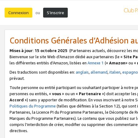
Connexion
S’inscrire
ou
Conditions Générales d’Adhésion 
Mises à jour
:
15 octobre 2025
(Partenaires actuels, découvrez les m
Bienvenue sur le site Web d’Amazon dédié aux partenaires (le «
Site P
les différentes entités d’Amazon, listées en
Annexe 1
(«
Amazon
» ou «
Des traductions sont disponibles en:
anglais
,
allemand
,
italien
,
espagno
prévaut.
Toute personne ou entité participant ou souhaitant participer à notre 
personnes ou entités, «
vous
» ou un «
Partenaire
») doit accepter le
Accord
») sans y apporter de modification. En vous inscrivant à notre Si
Politiques du Programme
(telles que définies à la Section 12), qui so
Partenaires, la Licence PI du Programme Partenaires, le Décompte de 
Marques du Programme Partenaires). Le contenu que vous publiez sur l
compris l'interdiction de créer, modifier ou supprimer des commentaires
directives.