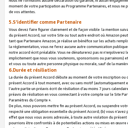
Nous ne formulons aucune déclaration ou garantie, ni aucun engagemen
moment de votre participation au Programme Partenaires, et nous ne p
de vos attentes.
5.S’identifier comme Partenaire
Vous devez faire figurer clairement et de façon visible la mention sui
du présent Accord, sur votre Site ou tout autre endroit où Amazon peut vo
tant que Partenaire Amazon, je réalise un bénéfice sur les achats remplis
la réglementation, vous ne ferez aucune autre communication publique
notre accord écrit préalable. Vous ne dénaturerez pas ni n’enjoliverez 
implicitement que nous vous soutenons, sponsorisons ou parrainons) et v
et vous ou toute autre personne physique ou morale, sauf de la manièr
6.Durée et résiliation
La durée du présent Accord débute au moment de votre inscription ou de
présent Accord à tout moment, avec ou sans motif (automatiquement et sa
l’autre partie un préavis écrit de résiliation d’au moins 7 jours calenda
préavis de résiliation en vous connectant à votre compte sur le Site Par
Paramètres du Compte ».
De plus, nous pouvons mettre fin au présent Accord, ou suspendre votre 
respecté une obligation essentielle du présent Accord; (b) vous n’avez p
effet que nous vous avons adressée, à toute autre violation du présen
pourrions être confrontés à de potentielles actions ou mises en œuvre 