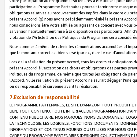
votre participation au Programme Partenaires a été utilisée pour une ac
participation au Programme Partenaires pourrait ternir notre marque ou
obligations relatives au recouvrement des impôts dans le cadre du prése
présent Accord; (g) nous avons précédemment résilié le présent Accord
nous considérons être votre affiliée ou agissant de concert avec vous 
sa version habituellement mise à la disposition des participants. Afin d’é
violation de l’Article 5 ou des Politiques du Programme sera considéré
Nous sommes à même de retenir les rémunérations accumulées et impayée
que le montant correct est bien versé (par ex., dans le cas d’annulations
Lors de la résiliation du présent Accord, tous les droits et obligations 
présent Accord, à l’exception des droits et obligations des parties prévus
Politiques du Programme, de même que toutes les obligations de paiement
l’Accord. Nulle résiliation du présent Accord ne saurait dégager l'une 
ou de responsabilité survenue avant la résiliation.
7.Exclusion de responsabilité
LE PROGRAMME PARTENAIRES, LE SITE D’AMAZON, TOUT PRODUIT ET 
LIEN, TOUT CONTENU, TOUTE INTERFACE DE PROGRAMMATION D'APP
CONTENU PUBLICITAIRE, NOS MARQUES, NOMS DE DOMAINE ET LOGOS
LA TECHNOLOGIE, LES LOGICIELS, FONCTIONS, DOCUMENTS, DONNEES
INFORMATIONS ET CONTENUS FOURNIS OU UTILISES PAR NOUS OU P
CADRE DU PROGRAMME PARTENAIRES (DESIGNES COLLECTIVEMENT LE