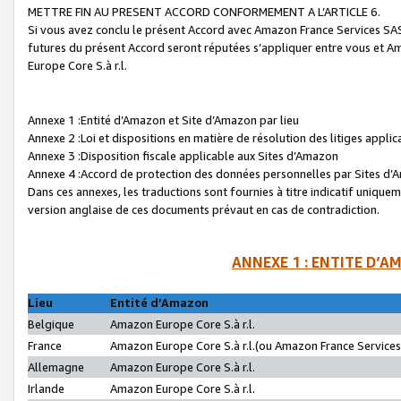
METTRE FIN AU PRESENT ACCORD CONFORMEMENT A L’ARTICLE 6.
Si vous avez conclu le présent Accord avec Amazon France Services SAS 
futures du présent Accord seront réputées s’appliquer entre vous et 
Europe Core S.à r.l.
Annexe 1 :Entité d’Amazon et Site d’Amazon par lieu
Annexe 2 :Loi et dispositions en matière de résolution des litiges appli
Annexe 3 :Disposition fiscale applicable aux Sites d’Amazon
Annexe 4 :Accord de protection des données personnelles par Sites d
Dans ces annexes, les traductions sont fournies à titre indicatif uniquem
version anglaise de ces documents prévaut en cas de contradiction.
ANNEXE 1 : ENTITE D’A
Lieu
Entité d’Amazon
Belgique
Amazon Europe Core S.à r.l.
France
Amazon Europe Core S.à r.l.(ou Amazon France Services 
Allemagne
Amazon Europe Core S.à r.l.
Irlande
Amazon Europe Core S.à r.l.