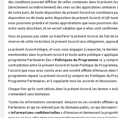
des conditions pouvant différer de celles contenues dans le présent Ac
(directement ou indirectement) des sites ou des applications similaires o
de votre part, de toute disposition du présent Accord ne constituera pa
disposition ou de toute autre disposition du présent Accord, et (d) tou
nous pourrions prendre et toutes approbations que nous pourrions donn
notre seule discrétion, et ne seront valables que si elles sont confirmée
Vous ne pouvez pas céder ou transférer le présent Accord, du fait de la 
réserve de cette restriction, le présent Accord sera obligatoire, opposab
Le présent Accord intègre, et vous vous engagez à respecter, la dernière 
mentionnées dans le présent Accord et toute autre politique s’appliqua
programme Partenaires (les «
Politiques du Programme
»), y compri
contradiction entre le présent Accord et toute Politique du Programme, 
l’accord que vous avez conclu avec une société affiliée d’Amazon dans 
programme séparé. Le présent Accord (y compris les Politiques du Progr
Programme Partenaires, et il supplante tous les accords et discussions 
Chaque fois qu’ils sont utilisés dans le présent Accord, les termes « in
s'entendent sans limitation.
Toutes les informations concernant Amazon ou ses sociétés affiliées 
Partenaires et qui ne relèvent pas du domaine public, ou qui devraient
«
Informations confidentielles
» d’Amazon et demeurent la propriété 
mesure où leur utilisation est raisonnablement nécessaire pour l'appli