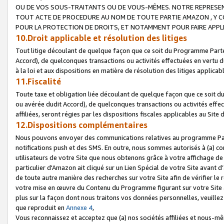
OU DE VOS SOUS-TRAITANTS OU DE VOUS-MÊMES. NOTRE REPRES
TOUT ACTE DE PROCEDURE AU NOM DE TOUTE PARTIE AMAZON , Y CO
POUR LA PROTECTION DE DROITS, ET NOTAMMENT POUR FAIRE APPL
10.Droit applicable et résolution des litiges
Tout litige découlant de quelque façon que ce soit du Programme Parte
Accord), de quelconques transactions ou activités effectuées en vertu d
à la loi et aux dispositions en matière de résolution des litiges applic
11.Fiscalité
Toute taxe et obligation liée découlant de quelque façon que ce soit 
ou avérée dudit Accord), de quelconques transactions ou activités effe
affiliées, seront régies par les dispositions fiscales applicables au Si
12.Dispositions complémentaires
Nous pouvons envoyer des communications relatives au programme Parten
notifications push et des SMS. En outre, nous sommes autorisés à (a) cont
utilisateurs de votre Site que nous obtenons grâce à votre affichage de
particulier d'Amazon ait cliqué sur un Lien Spécial de votre Site avant d
de toute autre manière des recherches sur votre Site afin de vérifier le re
votre mise en œuvre du Contenu du Programme figurant sur votre Site à
plus sur la façon dont nous traitons vos données personnelles, veuille
que reproduit en
Annexe 4
,
Vous reconnaissez et acceptez que (a) nos sociétés affiliées et nous-m