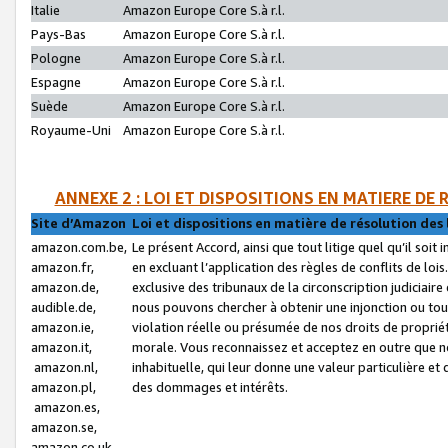
Italie
Amazon Europe Core S.à r.l.
Pays-Bas
Amazon Europe Core S.à r.l.
Pologne
Amazon Europe Core S.à r.l.
Espagne
Amazon Europe Core S.à r.l.
Suède
Amazon Europe Core S.à r.l.
Royaume-Uni
Amazon Europe Core S.à r.l.
ANNEXE 2 : LOI ET DISPOSITIONS EN MATIERE DE
Site d’Amazon
Loi et dispositions en matière de résolution des 
amazon.com.be,
Le présent Accord, ainsi que tout litige quel qu’il soi
amazon.fr,
en excluant l’application des règles de conflits de l
amazon.de,
exclusive des tribunaux de la circonscription judiciai
audible.de,
nous pouvons chercher à obtenir une injonction ou tou
amazon.ie,
violation réelle ou présumée de nos droits de proprié
amazon.it,
morale. Vous reconnaissez et acceptez en outre que n
amazon.nl,
inhabituelle, qui leur donne une valeur particulière 
amazon.pl,
des dommages et intérêts.
amazon.es,
amazon.se,
amazon.co.uk,