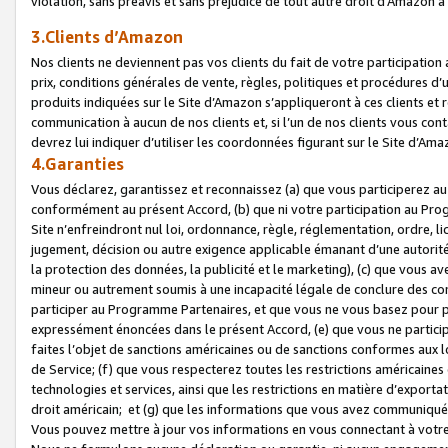
violation, sans préavis et sans préjudice de tout autre droit d’Amazo
3.Clients d’Amazon
Nos clients ne deviennent pas vos clients du fait de votre participati
prix, conditions générales de vente, règles, politiques et procédures d’u
produits indiquées sur le Site d’Amazon s’appliqueront à ces clients et
communication à aucun de nos clients et, si l’un de nos clients vous co
devrez lui indiquer d’utiliser les coordonnées figurant sur le Site d’Ama
4.Garanties
Vous déclarez, garantissez et reconnaissez (a) que vous participerez a
conformément au présent Accord, (b) que ni votre participation au Prog
Site n’enfreindront nul loi, ordonnance, règle, réglementation, ordre, li
jugement, décision ou autre exigence applicable émanant d’une autori
la protection des données, la publicité et le marketing), (c) que vous 
mineur ou autrement soumis à une incapacité légale de conclure des con
participer au Programme Partenaires, et que vous ne vous basez pour pr
expressément énoncées dans le présent Accord, (e) que vous ne particip
faites l’objet de sanctions américaines ou de sanctions conformes aux 
de Service; (f) que vous respecterez toutes les restrictions américaines
technologies et services, ainsi que les restrictions en matière d’exporta
droit américain; et (g) que les informations que vous avez communiqué
Vous pouvez mettre à jour vos informations en vous connectant à votre