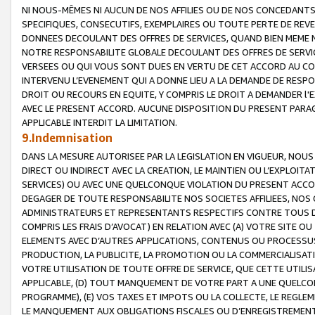
NI NOUS-MÊMES NI AUCUN DE NOS AFFILIES OU DE NOS CONCEDANT
SPECIFIQUES, CONSECUTIFS, EXEMPLAIRES OU TOUTE PERTE DE REVE
DONNEES DECOULANT DES OFFRES DE SERVICES, QUAND BIEN MEME N
NOTRE RESPONSABILITE GLOBALE DECOULANT DES OFFRES DE SERVI
VERSEES OU QUI VOUS SONT DUES EN VERTU DE CET ACCORD AU CO
INTERVENU L’EVENEMENT QUI A DONNE LIEU A LA DEMANDE DE RESP
DROIT OU RECOURS EN EQUITE, Y COMPRIS LE DROIT A DEMANDER l'
AVEC LE PRESENT ACCORD. AUCUNE DISPOSITION DU PRESENT PARAG
APPLICABLE INTERDIT LA LIMITATION.
9.Indemnisation
DANS LA MESURE AUTORISEE PAR LA LEGISLATION EN VIGUEUR, NO
DIRECT OU INDIRECT AVEC LA CREATION, LE MAINTIEN OU L’EXPLOIT
SERVICES) OU AVEC UNE QUELCONQUE VIOLATION DU PRESENT ACCO
DEGAGER DE TOUTE RESPONSABILITE NOS SOCIETES AFFILIEES, NOS 
ADMINISTRATEURS ET REPRESENTANTS RESPECTIFS CONTRE TOUS D
COMPRIS LES FRAIS D’AVOCAT) EN RELATION AVEC (A) VOTRE SITE O
ELEMENTS AVEC D’AUTRES APPLICATIONS, CONTENUS OU PROCESSUS, (
PRODUCTION, LA PUBLICITE, LA PROMOTION OU LA COMMERCIALISAT
VOTRE UTILISATION DE TOUTE OFFRE DE SERVICE, QUE CETTE UTILI
APPLICABLE, (D) TOUT MANQUEMENT DE VOTRE PART A UNE QUELCO
PROGRAMME), (E) VOS TAXES ET IMPOTS OU LA COLLECTE, LE REGLE
LE MANQUEMENT AUX OBLIGATIONS FISCALES OU D’ENREGISTREMENT 