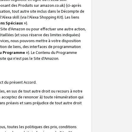
posant des Produits sur amazon.co.uk) (ci-après
isation, tout autre site inclus dans le Décompte de
 l'Alexa skill (via l'Alexa Shopping Kit). Les liens
ens Spéciaux
»).
e Site d’Amazon ou pour effectuer une autre action,
aillées (et sous réserve des limites indiquées)
 services, nous pouvons mettre à votre disposition
ation de liens, des interfaces de programmation
u Programme
»). Le Contenu du Programme
ite qui n’est pas le Site d’Amazon.
ct du présent Accord.
s, en sus de tout autre droit ou recours à notre
s acceptez de renoncer à) toute rémunération qui
ans préavis et sans préjudice de tout autre droit
s, toutes les politiques des prix, conditions