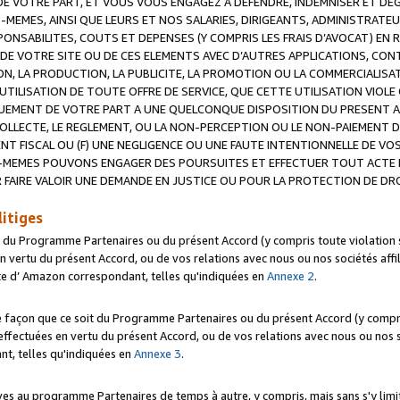
 VOTRE PART, ET VOUS VOUS ENGAGEZ A DEFENDRE, INDEMNISER ET DE
-MEMES, AINSI QUE LEURS ET NOS SALARIES, DIRIGEANTS, ADMINISTRAT
NSABILITES, COUTS ET DEPENSES (Y COMPRIS LES FRAIS D’AVOCAT) EN R
 DE VOTRE SITE OU DE CES ELEMENTS AVEC D’AUTRES APPLICATIONS, CONT
ON, LA PRODUCTION, LA PUBLICITE, LA PROMOTION OU LA COMMERCIALIS
UTILISATION DE TOUTE OFFRE DE SERVICE, QUE CETTE UTILISATION VIOL
NQUEMENT DE VOTRE PART A UNE QUELCONQUE DISPOSITION DU PRESENT 
COLLECTE, LE REGLEMENT, OU LA NON-PERCEPTION OU LE NON-PAIEMENT 
NT FISCAL OU (F) UNE NEGLIGENCE OU UNE FAUTE INTENTIONNELLE DE V
MEMES POUVONS ENGAGER DES POURSUITES ET EFFECTUER TOUT ACTE 
 FAIRE VALOIR UNE DEMANDE EN JUSTICE OU POUR LA PROTECTION DE DR
litiges
t du Programme Partenaires ou du présent Accord (y compris toute violation
 vertu du présent Accord, ou de vos relations avec nous ou nos sociétés affili
ite d’ Amazon correspondant, telles qu'indiquées en
Annexe 2
.
e façon que ce soit du Programme Partenaires ou du présent Accord (y compr
ffectuées en vertu du présent Accord, ou de vos relations avec nous ou nos soc
nt, telles qu'indiquées en
Annexe 3
.
 au programme Partenaires de temps à autre, y compris, mais sans s'y limite