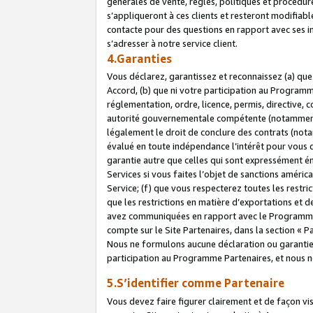
générales de vente, règles, politiques et procédure
s’appliqueront à ces clients et resteront modifiabl
contacte pour des questions en rapport avec ses in
s’adresser à notre service client.
4.Garanties
Vous déclarez, garantissez et reconnaissez (a) qu
Accord, (b) que ni votre participation au Programme
réglementation, ordre, licence, permis, directive,
autorité gouvernementale compétente (notamment le
légalement le droit de conclure des contrats (not
évalué en toute indépendance l’intérêt pour vous 
garantie autre que celles qui sont expressément én
Services si vous faites l’objet de sanctions amér
Service; (f) que vous respecterez toutes les restri
que les restrictions en matière d’exportations et d
avez communiquées en rapport avec le Programme P
compte sur le Site Partenaires, dans la section «
Nous ne formulons aucune déclaration ou garantie
participation au Programme Partenaires, et nous n
5.S’identifier comme Partenaire
Vous devez faire figurer clairement et de façon vi