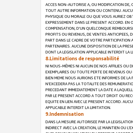
ACCES NON-AUTORISE A, OU MODIFICATION DE, 
TOUT AUTRE INFORMATION OU CONTENU. AUCUN
PHYSIQUE OU MORALE OU QUE VOUS AURIEZ OBT
EXPRESSEMENT DANS LE PRESENT ACCORD. EN 
COMPENSATION, D’UN QUELCONQUE REMBOURSE
PROFITS OU REVENUS, DE VENTES ANTICIPEES, 
PART DANS LE CADRE DE VOTRE PARTICIPATION
PARTENAIRES. AUCUNE DISPOSITION DE LA PRES
DONT LA LEGISLATION APPLICABLE INTERDIT LA L
8.Limitations de responsabilité
NI NOUS-MÊMES NI AUCUN DE NOS AFFILIES OU
EXEMPLAIRES OU TOUTE PERTE DE REVENUS OU 
BIEN MEME NOUS AURIONS ETE INFORMES DE LA 
N’EXCEDERA PAS LA TOTALITE DES REMUNERATI
PRECEDANT IMMEDIATEMENT LA DATE A LAQUELLE
PAR LE PRESENT ACCORD A TOUT DROIT OU REC
EQUITE EN LIEN AVEC LE PRESENT ACCORD. AUC
APPLICABLE INTERDIT LA LIMITATION.
9.Indemnisation
DANS LA MESURE AUTORISEE PAR LA LEGISLATI
INDIRECT AVEC LA CREATION, LE MAINTIEN OU L