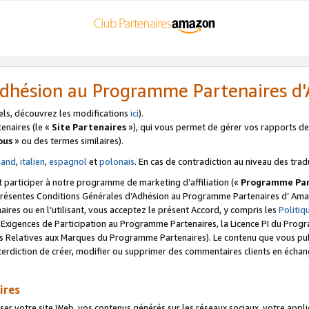
’Adhésion au Programme Partenaires 
els, découvrez les modifications
ici
).
enaires (le «
Site Partenaires
»), qui vous permet de gérer vos rapports de 
ous
» ou des termes similaires).
mand
,
italien
,
espagnol
et
polonais
. En cas de contradiction au niveau des trad
t participer à notre programme de marketing d’affiliation («
Programme Par
 présentes Conditions Générales d’Adhésion au Programme Partenaires d’ Ama
naires ou en l’utilisant, vous acceptez le présent Accord, y compris les
Politi
s Exigences de Participation au Programme Partenaires, la Licence PI du Pr
s Relatives aux Marques du Programme Partenaires). Le contenu que vous publ
erdiction de créer, modifier ou supprimer des commentaires clients en échan
ires
votre site Web, vos contenus générés sur les réseaux sociaux, votre applicati