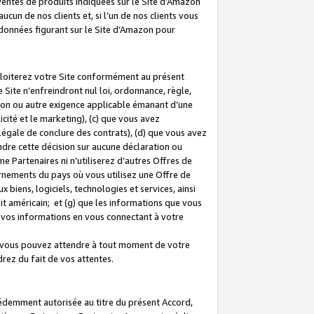
 ventes de produits indiquées sur le Site d’Amazon
cun de nos clients et, si l’un de nos clients vous
rdonnées figurant sur le Site d’Amazon pour
ploiterez votre Site conformément au présent
 Site n’enfreindront nul loi, ordonnance, règle,
ision ou autre exigence applicable émanant d’une
ité et le marketing), (c) que vous avez
égale de conclure des contrats), (d) que vous avez
dre cette décision sur aucune déclaration ou
 Partenaires ni n’utiliserez d’autres Offres de
ernements du pays où vous utilisez une Offre de
 biens, logiciels, technologies et services, ainsi
oit américain; et (g) que les informations que vous
vos informations en vous connectant à votre
e vous pouvez attendre à tout moment de votre
rez du fait de vos attentes.
cédemment autorisée au titre du présent Accord,