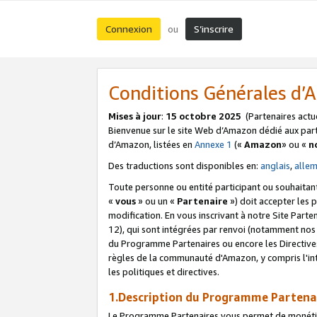
Connexion
S’inscrire
ou
Conditions Générales d
Mises à jour
:
15 octobre 2025
(Partenaires actu
Bienvenue sur le site Web d’Amazon dédié aux part
d’Amazon, listées en
Annexe 1
(«
Amazon
» ou «
n
Des traductions sont disponibles en:
anglais
,
alle
Toute personne ou entité participant ou souhaitan
«
vous
» ou un «
Partenaire
») doit accepter les
modification. En vous inscrivant à notre Site Parte
12), qui sont intégrées par renvoi (notamment no
du Programme Partenaires ou encore les Directive
règles de la communauté d'Amazon, y compris l'int
les politiques et directives.
1.Description du Programme Partena
Le Programme Partenaires vous permet de monétiser 