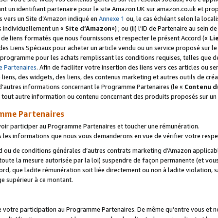
ant un identifiant partenaire pour le site Amazon UK sur amazon.co.uk et pro
ens vers un Site d’Amazon indiqué en
Annexe 1
ou, le cas échéant selon la local
s individuellement un «
Site d’Amazon
») ; ou (ii) l'ID de Partenaire au sein de
 de liens formatés que nous fournissons et respecter le présent Accord («
Li
 des Liens Spéciaux pour acheter un article vendu ou un service proposé sur l
rogramme pour les achats remplissant les conditions requises, telles que dét
 Partenaires
. Afin de faciliter votre insertion des liens vers ces articles ou
liens, des widgets, des liens, des contenus marketing et autres outils de cré
ue d’autres informations concernant le Programme Partenaires (le «
Contenu d
 tout autre information ou contenu concernant des produits proposés sur un s
amme Partenaires
oir participer au Programme Partenaires et toucher une rémunération.
les informations que nous vous demanderons en vue de vérifier votre respe
d ou de conditions générales d’autres contrats marketing d’Amazon applicable
 toute la mesure autorisée par la loi) suspendre de façon permanente (et vou
d, que ladite rémunération soit liée directement ou non à ladite violation, s
e supérieur à ce montant.
de votre participation au Programme Partenaires. De même qu’entre vous et nou