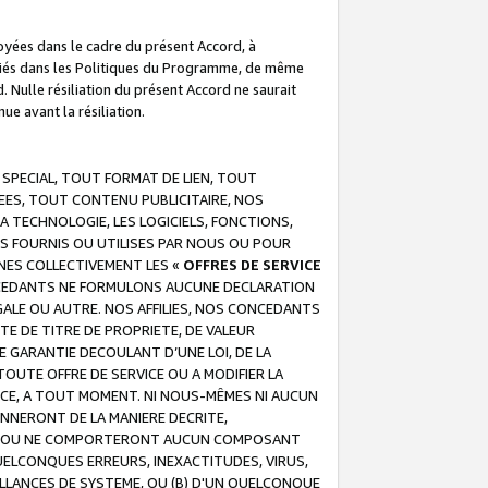
troyées dans le cadre du présent Accord, à
écifiés dans les Politiques du Programme, de même
. Nulle résiliation du présent Accord ne saurait
e avant la résiliation.
 SPECIAL, TOUT FORMAT DE LIEN, TOUT
EES, TOUT CONTENU PUBLICITAIRE, NOS
A TECHNOLOGIE, LES LOGICIELS, FONCTIONS,
S FOURNIS OU UTILISES PAR NOUS OU POUR
NES COLLECTIVEMENT LES «
OFFRES DE SERVICE
 CONCEDANTS NE FORMULONS AUCUNE DECLARATION
EGALE OU AUTRE. NOS AFFILIES, NOS CONCEDANTS
E DE TITRE DE PROPRIETE, DE VALEUR
 GARANTIE DECOULANT D’UNE LOI, DE LA
UTE OFFRE DE SERVICE OU A MODIFIER LA
VICE, A TOUT MOMENT. NI NOUS-MÊMES NI AUCUN
NNERONT DE LA MANIERE DECRITE,
REUR OU NE COMPORTERONT AUCUN COMPOSANT
ELCONQUES ERREURS, INEXACTITUDES, VIRUS,
LLANCES DE SYSTEME, OU (B) D'UN QUELCONQUE