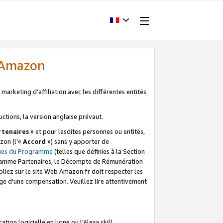
d'Amazon
marketing d’affiliation avec les différentes entités
uctions, la version anglaise prévaut.
tenaires
» et pour lesdites personnes ou entités,
zon (l’«
Accord
») sans y apporter de
ques du Programme
(telles que définies à la Section
ogramme Partenaires, le Décompte de Rémunération
iez sur le site Web Amazon.fr doit respecter les
ge d'une compensation. Veuillez lire attentivement
on logicielle en ligne ou l'Alexa skill