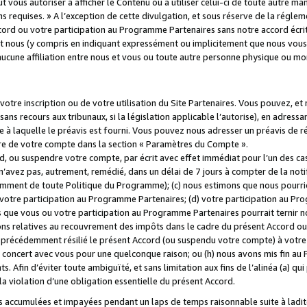
 vous autoriser à afficher le Contenu ou à utiliser celui-ci de toute autre man
ns requises. » A l’exception de cette divulgation, et sous réserve de la régle
rd ou votre participation au Programme Partenaires sans notre accord écrit
s et nous (y compris en indiquant expressément ou implicitement que nous vou
d'aucune affiliation entre nous et vous ou toute autre personne physique ou m
tre inscription ou de votre utilisation du Site Partenaires. Vous pouvez, et
 recours aux tribunaux, si la législation applicable l’autorise), en adressant 
e à laquelle le préavis est fourni. Vous pouvez nous adresser un préavis de r
ture de votre compte dans la section « Paramètres du Compte ».
, ou suspendre votre compte, par écrit avec effet immédiat pour l’un des cas
 n’avez pas, autrement, remédié, dans un délai de 7 jours à compter de la noti
tamment de toute Politique du Programme); (c) nous estimons que nous pourrio
votre participation au Programme Partenaires; (d) votre participation au Pro
ns que vous ou votre participation au Programme Partenaires pourrait ternir 
ons relatives au recouvrement des impôts dans le cadre du présent Accord ou 
s précédemment résilié le présent Accord (ou suspendu votre compte) à votre
de concert avec vous pour une quelconque raison; ou (h) nous avons mis fin a
. Afin d’éviter toute ambiguïté, et sans limitation aux fins de l’alinéa (a) qui
violation d’une obligation essentielle du présent Accord.
accumulées et impayées pendant un laps de temps raisonnable suite à ladite