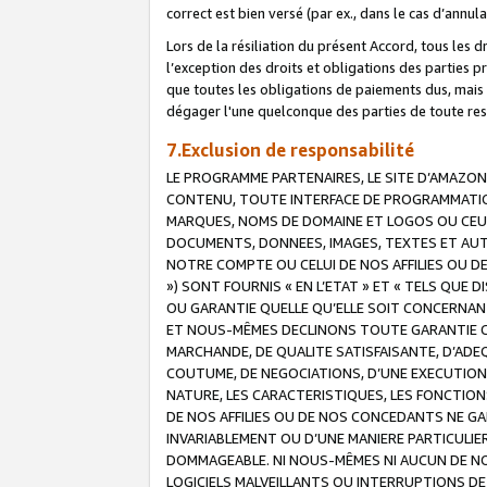
correct est bien versé (par ex., dans le cas d’annul
Lors de la résiliation du présent Accord, tous les 
l’exception des droits et obligations des parties p
que toutes les obligations de paiements dus, mais no
dégager l'une quelconque des parties de toute resp
7.Exclusion de responsabilité
LE PROGRAMME PARTENAIRES, LE SITE D’AMAZON
CONTENU, TOUTE INTERFACE DE PROGRAMMATION
MARQUES, NOMS DE DOMAINE ET LOGOS OU CEUX 
DOCUMENTS, DONNEES, IMAGES, TEXTES ET AUT
NOTRE COMPTE OU CELUI DE NOS AFFILIES OU 
») SONT FOURNIS « EN L’ETAT » ET « TELS QU
OU GARANTIE QUELLE QU’ELLE SOIT CONCERNANT 
ET NOUS-MÊMES DECLINONS TOUTE GARANTIE CON
MARCHANDE, DE QUALITE SATISFAISANTE, D’ADE
COUTUME, DE NEGOCIATIONS, D’UNE EXECUTION
NATURE, LES CARACTERISTIQUES, LES FONCTION
DE NOS AFFILIES OU DE NOS CONCEDANTS NE G
INVARIABLEMENT OU D’UNE MANIERE PARTICULI
DOMMAGEABLE. NI NOUS-MÊMES NI AUCUN DE NO
LOGICIELS MALVEILLANTS OU INTERRUPTIONS D