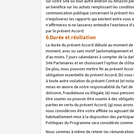
sur votre Site ou tout autre endroit où Amazon peut
un bénéfice sur les achats remplissant les conditio
communication publique concernant le présent Acco
n’enjoliverez les rapports qui existent entre vou
n’affirmerez ni ne laisserez entendre l'existence 
par le présent Accord.
6.Durée et résiliation
La durée du présent Accord débute au moment de vo
moment, avec ou sans motif (automatiquement et sans
d’au moins 7 jours calendaires à compter de la dat
Site Partenaires et en choisissant l’option de clô
De plus, nous pouvons mettre fin au présent Accord
obligation essentielle du présent Accord; (b) vous
à toute autre violation du présent Contrat (et no
mises en œuvre de notre responsabilité du fait de 
dolosive, frauduleuse ou illégale; (e) nous penso
être soumis ou pouvoir être soumis à des obligati
parties en vertu du présent Accord; (g) nous avon
nous considérons être votre affiliée ou agissant 
habituellement mise à la disposition des participants
Politiques du Programme sera considérée comme la 
Nous sommes à même de retenir les rémunérations 