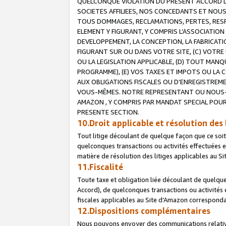
QUELCONQUE VIOLATION DU PRESENT ACCORD DE
SOCIETES AFFILIEES, NOS CONCEDANTS ET NOUS
TOUS DOMMAGES, RECLAMATIONS, PERTES, RESPO
ELEMENT Y FIGURANT, Y COMPRIS L’ASSOCIATION
DEVELOPPEMENT, LA CONCEPTION, LA FABRICATI
FIGURANT SUR OU DANS VOTRE SITE, (C) VOTRE 
OU LA LEGISLATION APPLICABLE, (D) TOUT MA
PROGRAMME), (E) VOS TAXES ET IMPOTS OU LA 
AUX OBLIGATIONS FISCALES OU D’ENREGISTREME
VOUS-MÊMES. NOTRE REPRESENTANT OU NOUS-
AMAZON , Y COMPRIS PAR MANDAT SPECIAL POUR
PRESENTE SECTION.
10.Droit applicable et résolution des 
Tout litige découlant de quelque façon que ce soi
quelconques transactions ou activités effectuées en
matière de résolution des litiges applicables au S
11.Fiscalité
Toute taxe et obligation liée découlant de quelqu
Accord), de quelconques transactions ou activités e
fiscales applicables au Site d’Amazon corresponda
12.Dispositions complémentaires
Nous pouvons envoyer des communications relatives