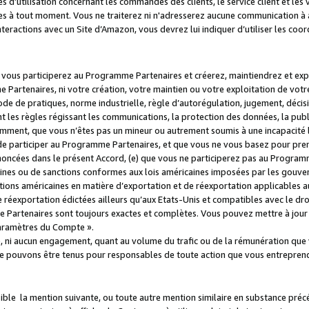
s d’utilisation concernant les commandes des clients, le service client et les
es à tout moment. Vous ne traiterez ni n'adresserez aucune communication à au
teractions avec un Site d’Amazon, vous devrez lui indiquer d’utiliser les coo
e vous participerez au Programme Partenaires et créerez, maintiendrez et ex
 Partenaires, ni votre création, votre maintien ou votre exploitation de votre
 code de pratiques, norme industrielle, règle d’autorégulation, jugement, déc
s règles régissant les communications, la protection des données, la public
amment, que vous n’êtes pas un mineur ou autrement soumis à une incapacité l
de participer au Programme Partenaires, et que vous ne vous basez pour pren
oncées dans le présent Accord, (e) que vous ne participerez pas au Programme
icaines ou de sanctions conformes aux lois américaines imposées par les gouv
ctions américaines en matière d’exportation et de réexportation applicables aux
e réexportation édictées ailleurs qu’aux Etats-Unis et compatibles avec le dr
artenaires sont toujours exactes et complètes. Vous pouvez mettre à jour 
 Paramètres du Compte ».
, ni aucun engagement, quant au volume du trafic ou de la rémunération qu
e pouvons être tenus pour responsables de toute action que vous entreprend
sible la mention suivante, ou toute autre mention similaire en substance pré