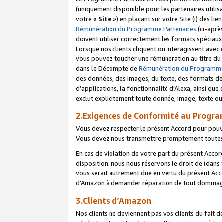
(uniquement disponible pour les partenaires utilis
votre «
Site
») en plaçant sur votre Site (i) des li
Rémunération du Programme Partenaires
(ci-aprè
doivent utiliser correctement les formats spéciaux
Lorsque nos clients cliquent ou interagissent avec
vous pouvez toucher une rémunération au titre du p
dans le Décompte de
Rémunération du Programme
des données, des images, du texte, des formats de 
d’applications, la fonctionnalité d'Alexa, ainsi q
exclut explicitement toute donnée, image, texte ou
2.Exigences de Conformité au Progr
Vous devez respecter le présent Accord pour pouv
Vous devez nous transmettre promptement toutes 
En cas de violation de votre part du présent Accor
disposition, nous nous réservons le droit de (dans
vous serait autrement due en vertu du présent Accor
d’Amazon à demander réparation de tout dommag
3.Clients d’Amazon
Nos clients ne deviennent pas vos clients du fait 