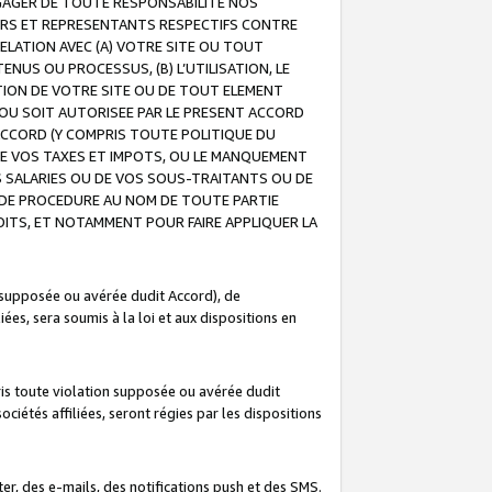
GAGER DE TOUTE RESPONSABILITE NOS
EURS ET REPRESENTANTS RESPECTIFS CONTRE
ELATION AVEC (A) VOTRE SITE OU TOUT
ENUS OU PROCESSUS, (B) L’UTILISATION, LE
ATION DE VOTRE SITE OU DE TOUT ELEMENT
E OU SOIT AUTORISEE PAR LE PRESENT ACCORD
ACCORD (Y COMPRIS TOUTE POLITIQUE DU
DE VOS TAXES ET IMPOTS, OU LE MANQUEMENT
OS SALARIES OU DE VOS SOUS-TRAITANTS OU DE
DE PROCEDURE AU NOM DE TOUTE PARTIE
OITS, ET NOTAMMENT POUR FAIRE APPLIQUER LA
 supposée ou avérée dudit Accord), de
ées, sera soumis à la loi et aux dispositions en
is toute violation supposée ou avérée dudit
iétés affiliées, seront régies par les dispositions
r, des e-mails, des notifications push et des SMS.