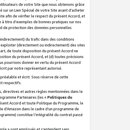
 utilisateurs de votre Site que nous obtenons grâce
é sur un Lien Spécial de votre Site avant d’acheter
te afin de vérifier le respect du présent Accord, et
te à titre d’exemples de bonnes pratiques sur nos
ord de protection des données personnelles
indirectement) du trafic dans des conditions
exploiter (directement ou indirectement) des sites
 part, de toute disposition du présent Accord ne
osition du présent Accord, et (d) toutes précisions
ous pourrions donner en vertu du présent Accord
écrit par notre représentant autorisé.
préalable et écrit. Sous réserve de cette
it respectifs.
s, directives et autres règles mentionnées dans le
programme Partenaires (les «
Politiques du
résent Accord et toute Politique du Programme, le
iliée d’Amazon dans le cadre d’un programme de
ogramme) constitue l’intégralité du contrat passé
xemple » sont employés et s'entendent sans