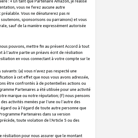
ière : « En tant que Partenaire Amazon, je réalise
mentation, vous ne ferez aucune autre
 préalable. Vous ne dénaturerez pas ni
s soutenons, sponsorisons ou parrainons) et vous
orale, sauf de la manière expressément autorisée
 nous pouvons, mettre fin au présent Accord à tout
à l’autre partie un préavis écrit de résiliation
ésiliation en vous connectant à votre compte sur le
 suivants: (a) vous n’avez pas respecté une
fication à cet effet que nous vous avons adressée,
ns être confrontés à de potentielles actions ou
gramme Partenaires a été utilisée pour une activité
notre marque ou notre réputation; (f) nous pensons
des activités menées par l’une ou l’autre des
 égard ou à l'égard de toute autre personne que
u Programme Partenaires dans sa version
 précède, toute violation de l’Article 5 ou des
 résiliation pour nous assurer que le montant