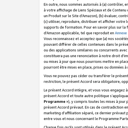
En outre, nous sommes autorisés à (a) contrôler, en
à votre affichage de Liens Spéciaux et de Contenu d
un Produit sur le Site d’Amazon), (b) évaluer, contr
(c) utiliser, reproduire, distribuer et afficher vo
supports de formation. Pour en savoir plus sur la
d’Amazon applicable, tel que reproduit en
Annexe
Vous reconnaissez et acceptez que (a) nos sociétés
pouvant différer de celles contenues dans le prése
ou des applications similaires ou concurrents avec 
constituera pas une renonciation à notre droit d’im
ou mises à jour que nous pourrions mettre en pla
pourront être mises en place, prises ou données à n
Vous ne pouvez pas céder ou transférer le présent 
restriction, le présent Accord sera obligatoire, op
Le présent Accord intègre, et vous vous engagez à r
présent Accord et toute autre politique s’appliqu
Programme
»), y compris toutes les mises à jour
présent Accord prévaut. En cas de contradiction e
marketing d’affiliation séparé, ce dernier prévaut
entre vous et nous concernant le Programme Partena
Chaque fois qu’ils sont utilisés dans le présent Ac