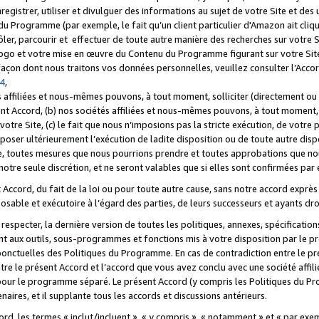
registrer, utiliser et divulguer des informations au sujet de votre Site et des
u Programme (par exemple, le fait qu’un client particulier d'Amazon ait cliqu
ôler, parcourir et effectuer de toute autre manière des recherches sur votre Si
tre logo et votre mise en œuvre du Contenu du Programme figurant sur votre Si
 façon dont nous traitons vos données personnelles, veuillez consulter l’Acc
 4
,
 affiliées et nous-mêmes pouvons, à tout moment, solliciter (directement ou 
nt Accord, (b) nos sociétés affiliées et nous-mêmes pouvons, à tout moment, 
votre Site, (c) le fait que nous n’imposions pas la stricte exécution, de votre
poser ultérieurement l’exécution de ladite disposition ou de toute autre disp
ce, toutes mesures que nous pourrions prendre et toutes approbations que n
otre seule discrétion, et ne seront valables que si elles sont confirmées par 
Accord, du fait de la loi ou pour toute autre cause, sans notre accord exprès 
posable et exécutoire à l’égard des parties, de leurs successeurs et ayants dro
especter, la dernière version de toutes les politiques, annexes, spécification
ant aux outils, sous-programmes et fonctions mis à votre disposition par le 
 ponctuelles des Politiques du Programme. En cas de contradiction entre le p
ntre le présent Accord et l’accord que vous avez conclu avec une société aff
 pour le programme séparé. Le présent Accord (y compris les Politiques du Pr
ires, et il supplante tous les accords et discussions antérieurs.
cord, les termes « inclut/incluent », « y compris », « notamment » et « par e