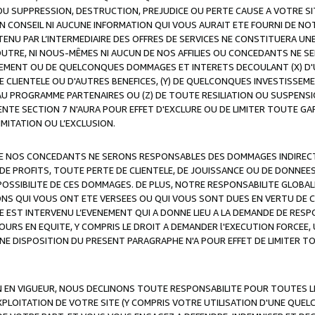
OU SUPPRESSION, DESTRUCTION, PREJUDICE OU PERTE CAUSE A VOTRE SI
 CONSEIL NI AUCUNE INFORMATION QUI VOUS AURAIT ETE FOURNI DE N
ENU PAR L’INTERMEDIAIRE DES OFFRES DE SERVICES NE CONSTITUERA U
OUTRE, NI NOUS-MÊMES NI AUCUN DE NOS AFFILIES OU CONCEDANTS NE
MENT OU DE QUELCONQUES DOMMAGES ET INTERETS DECOULANT (X) D'
DE CLIENTELE OU D'AUTRES BENEFICES, (Y) DE QUELCONQUES INVESTISS
 AU PROGRAMME PARTENAIRES OU (Z) DE TOUTE RESILIATION OU SUSPENS
ENTE SECTION 7 N'AURA POUR EFFET D'EXCLURE OU DE LIMITER TOUTE G
IMITATION OU L’EXCLUSION.
 DE NOS CONCEDANTS NE SERONS RESPONSABLES DES DOMMAGES INDIRECTS
DE PROFITS, TOUTE PERTE DE CLIENTELE, DE JOUISSANCE OU DE DONNEE
POSSIBILITE DE CES DOMMAGES. DE PLUS, NOTRE RESPONSABILITE GLOBA
ONS QUI VOUS ONT ETE VERSEES OU QUI VOUS SONT DUES EN VERTU DE
 EST INTERVENU L’EVENEMENT QUI A DONNE LIEU A LA DEMANDE DE RESP
OURS EN EQUITE, Y COMPRIS LE DROIT A DEMANDER l'EXECUTION FORCEE
UNE DISPOSITION DU PRESENT PARAGRAPHE N'A POUR EFFET DE LIMITER T
ON EN VIGUEUR, NOUS DECLINONS TOUTE RESPONSABILITE POUR TOUTES 
’EXPLOITATION DE VOTRE SITE (Y COMPRIS VOTRE UTILISATION D'UNE QUE