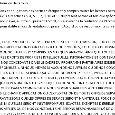
ations ou de retours).
droits et obligations des parties s’éteignent, y compris toutes les licences oc
révus aux Articles 3, 4, 5, 6, 7, 8, 10 et 11 du présent Accord et tels que sp
n payés, au titre du présent Accord, qui survivent à la résiliation de l’Accord
onsabilité en cas de violation du présent Accord ou de responsabilité survenu
, TOUT PRODUIT ET SERVICE PROPOSE SUR LE SITE D’AMAZON, TOUT LIEN
 D'APPLICATION POUR LA PUBLICITE DE PRODUITS, TOUT FLUX DE DONN
DE NOS AFFILIES (Y COMPRIS LES MARQUES AMAZON ) AINSI QUE TOUTE L
RES DROITS DE PROPRIETE INTELLECTUELLE, INFORMATIONS ET CONTENU
DE NOS CONCEDANTS DANS LE CADRE DU PROGRAMME PARTENAIRES (DESIG
E DISPONIBLES ». NI NOUS-MEMES NI AUCUN DE NOS AFFILIES OU DE NOS
LES OFFRES DE SERVICE, QUE CE SOIT DE FACON EXPRESSE, IMPLICITE, L
CERNANT LES OFFRES DE SERVICE, Y COMPRIS TOUTE GARANTIE IMPLICIT
QUATION A UNE FINALITE SPECIFIQUE OU DE NON-CONTREFAÇON, ET TOUTE
 OU D’USAGES COMMERCIAUX. NOUS SOMMES HABILITES A INTERROMPRE TO
S, LE CHAMP D’APPLICATION OU L’EXPLOITATION DE TOUTE OFFRE DE SER
ARANTISSONS QUE LES OFFRES DE SERVICE SERONT MAINTENUES, FONCTIO
ERE, NI QU’ELLES SERONT ININTERROMPUES, EXACTES, EXEMPTES D’ER
S AFFILIES OU DE NOS CONCEDANTS NE SERONS RESPONSABLES (A) DE QU
E SERVICE, Y COMPRIS DE QUELCONQUES COUPURES DE COURANT OU DEFAI