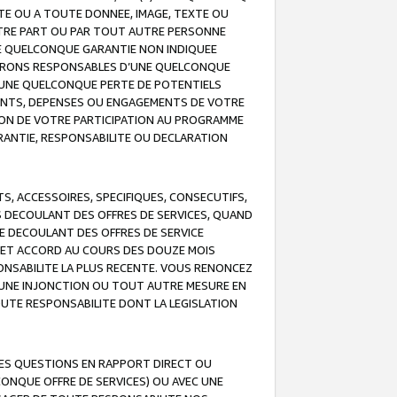
TE OU A TOUTE DONNEE, IMAGE, TEXTE OU
OTRE PART OU PAR TOUT AUTRE PERSONNE
NE QUELCONQUE GARANTIE NON INDIQUEE
 SERONS RESPONSABLES D’UNE QUELCONQUE
UNE QUELCONQUE PERTE DE POTENTIELS
EMENTS, DEPENSES OU ENGAGEMENTS DE VOTRE
ION DE VOTRE PARTICIPATION AU PROGRAMME
ARANTIE, RESPONSABILITE OU DECLARATION
, ACCESSOIRES, SPECIFIQUES, CONSECUTIFS,
S DECOULANT DES OFFRES DE SERVICES, QUAND
LE DECOULANT DES OFFRES DE SERVICE
 CET ACCORD AU COURS DES DOUZE MOIS
ONSABILITE LA PLUS RECENTE. VOUS RENONCEZ
, UNE INJONCTION OU TOUT AUTRE MESURE EN
OUTE RESPONSABILITE DONT LA LEGISLATION
LES QUESTIONS EN RAPPORT DIRECT OU
LCONQUE OFFRE DE SERVICES) OU AVEC UNE