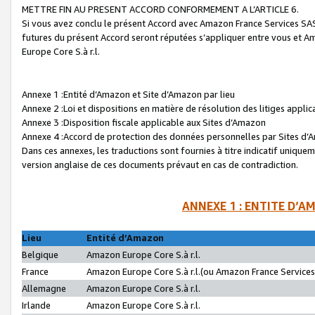
METTRE FIN AU PRESENT ACCORD CONFORMEMENT A L’ARTICLE 6.
Si vous avez conclu le présent Accord avec Amazon France Services SAS 
futures du présent Accord seront réputées s’appliquer entre vous et 
Europe Core S.à r.l.
Annexe 1 :Entité d’Amazon et Site d’Amazon par lieu
Annexe 2 :Loi et dispositions en matière de résolution des litiges appli
Annexe 3 :Disposition fiscale applicable aux Sites d’Amazon
Annexe 4 :Accord de protection des données personnelles par Sites d
Dans ces annexes, les traductions sont fournies à titre indicatif uniquem
version anglaise de ces documents prévaut en cas de contradiction.
ANNEXE 1 : ENTITE D’A
Lieu
Entité d’Amazon
Belgique
Amazon Europe Core S.à r.l.
France
Amazon Europe Core S.à r.l.(ou Amazon France Services 
Allemagne
Amazon Europe Core S.à r.l.
Irlande
Amazon Europe Core S.à r.l.