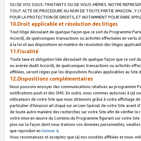
OU DE VOS SOUS-TRAITANTS OU DE VOUS-MÊMES. NOTRE REPRES
TOUT ACTE DE PROCEDURE AU NOM DE TOUTE PARTIE AMAZON , Y CO
POUR LA PROTECTION DE DROITS, ET NOTAMMENT POUR FAIRE APPL
10.Droit applicable et résolution des litiges
Tout litige découlant de quelque façon que ce soit du Programme Parte
Accord), de quelconques transactions ou activités effectuées en vertu d
à la loi et aux dispositions en matière de résolution des litiges applic
11.Fiscalité
Toute taxe et obligation liée découlant de quelque façon que ce soit 
ou avérée dudit Accord), de quelconques transactions ou activités effe
affiliées, seront régies par les dispositions fiscales applicables au Si
12.Dispositions complémentaires
Nous pouvons envoyer des communications relatives au programme Parten
notifications push et des SMS. En outre, nous sommes autorisés à (a) cont
utilisateurs de votre Site que nous obtenons grâce à votre affichage de
particulier d'Amazon ait cliqué sur un Lien Spécial de votre Site avant d
de toute autre manière des recherches sur votre Site afin de vérifier le re
votre mise en œuvre du Contenu du Programme figurant sur votre Site à
plus sur la façon dont nous traitons vos données personnelles, veuille
que reproduit en
Annexe 4
,
Vous reconnaissez et acceptez que (a) nos sociétés affiliées et nous-m