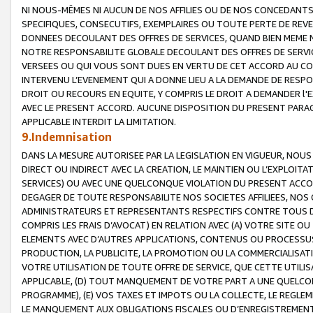
NI NOUS-MÊMES NI AUCUN DE NOS AFFILIES OU DE NOS CONCEDANT
SPECIFIQUES, CONSECUTIFS, EXEMPLAIRES OU TOUTE PERTE DE REVE
DONNEES DECOULANT DES OFFRES DE SERVICES, QUAND BIEN MEME N
NOTRE RESPONSABILITE GLOBALE DECOULANT DES OFFRES DE SERVI
VERSEES OU QUI VOUS SONT DUES EN VERTU DE CET ACCORD AU CO
INTERVENU L’EVENEMENT QUI A DONNE LIEU A LA DEMANDE DE RESP
DROIT OU RECOURS EN EQUITE, Y COMPRIS LE DROIT A DEMANDER l'
AVEC LE PRESENT ACCORD. AUCUNE DISPOSITION DU PRESENT PARAG
APPLICABLE INTERDIT LA LIMITATION.
9.Indemnisation
DANS LA MESURE AUTORISEE PAR LA LEGISLATION EN VIGUEUR, NO
DIRECT OU INDIRECT AVEC LA CREATION, LE MAINTIEN OU L’EXPLOIT
SERVICES) OU AVEC UNE QUELCONQUE VIOLATION DU PRESENT ACCO
DEGAGER DE TOUTE RESPONSABILITE NOS SOCIETES AFFILIEES, NOS 
ADMINISTRATEURS ET REPRESENTANTS RESPECTIFS CONTRE TOUS D
COMPRIS LES FRAIS D’AVOCAT) EN RELATION AVEC (A) VOTRE SITE O
ELEMENTS AVEC D’AUTRES APPLICATIONS, CONTENUS OU PROCESSUS, (
PRODUCTION, LA PUBLICITE, LA PROMOTION OU LA COMMERCIALISAT
VOTRE UTILISATION DE TOUTE OFFRE DE SERVICE, QUE CETTE UTILI
APPLICABLE, (D) TOUT MANQUEMENT DE VOTRE PART A UNE QUELCO
PROGRAMME), (E) VOS TAXES ET IMPOTS OU LA COLLECTE, LE REGLE
LE MANQUEMENT AUX OBLIGATIONS FISCALES OU D’ENREGISTREMENT 