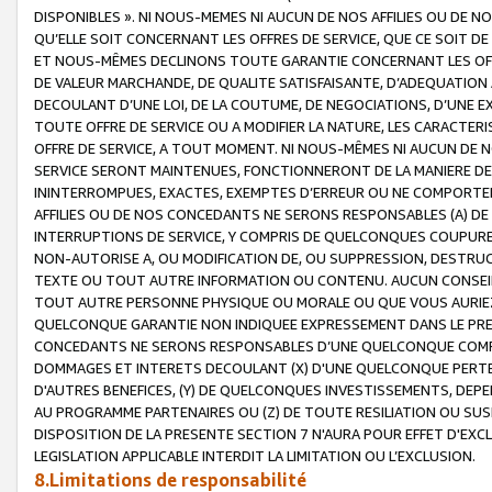
DISPONIBLES ». NI NOUS-MEMES NI AUCUN DE NOS AFFILIES OU D
QU’ELLE SOIT CONCERNANT LES OFFRES DE SERVICE, QUE CE SOIT DE
ET NOUS-MÊMES DECLINONS TOUTE GARANTIE CONCERNANT LES OFFRE
DE VALEUR MARCHANDE, DE QUALITE SATISFAISANTE, D’ADEQUATION
DECOULANT D’UNE LOI, DE LA COUTUME, DE NEGOCIATIONS, D’UNE
TOUTE OFFRE DE SERVICE OU A MODIFIER LA NATURE, LES CARACTERI
OFFRE DE SERVICE, A TOUT MOMENT. NI NOUS-MÊMES NI AUCUN DE 
SERVICE SERONT MAINTENUES, FONCTIONNERONT DE LA MANIERE DECR
ININTERROMPUES, EXACTES, EXEMPTES D’ERREUR OU NE COMPORT
AFFILIES OU DE NOS CONCEDANTS NE SERONS RESPONSABLES (A) DE
INTERRUPTIONS DE SERVICE, Y COMPRIS DE QUELCONQUES COUPURE
NON-AUTORISE A, OU MODIFICATION DE, OU SUPPRESSION, DESTRUC
TEXTE OU TOUT AUTRE INFORMATION OU CONTENU. AUCUN CONSEIL 
TOUT AUTRE PERSONNE PHYSIQUE OU MORALE OU QUE VOUS AURIEZ 
QUELCONQUE GARANTIE NON INDIQUEE EXPRESSEMENT DANS LE PRES
CONCEDANTS NE SERONS RESPONSABLES D’UNE QUELCONQUE COM
DOMMAGES ET INTERETS DECOULANT (X) D'UNE QUELCONQUE PERTE D
D'AUTRES BENEFICES, (Y) DE QUELCONQUES INVESTISSEMENTS, DEP
AU PROGRAMME PARTENAIRES OU (Z) DE TOUTE RESILIATION OU SU
DISPOSITION DE LA PRESENTE SECTION 7 N'AURA POUR EFFET D'EXC
LEGISLATION APPLICABLE INTERDIT LA LIMITATION OU L’EXCLUSION.
8.Limitations de responsabilité