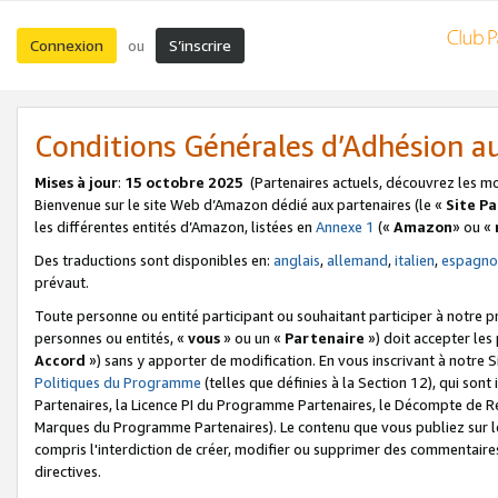
Connexion
S’inscrire
ou
Conditions Générales d’Adhésion 
Mises à jour
:
15 octobre 2025
(Partenaires actuels, découvrez les m
Bienvenue sur le site Web d’Amazon dédié aux partenaires (le «
Site P
les différentes entités d’Amazon, listées en
Annexe 1
(«
Amazon
» ou «
Des traductions sont disponibles en:
anglais
,
allemand
,
italien
,
espagno
prévaut.
Toute personne ou entité participant ou souhaitant participer à notre 
personnes ou entités, «
vous
» ou un «
Partenaire
») doit accepter le
Accord
») sans y apporter de modification. En vous inscrivant à notre Si
Politiques du Programme
(telles que définies à la Section 12), qui so
Partenaires, la Licence PI du Programme Partenaires, le Décompte de 
Marques du Programme Partenaires). Le contenu que vous publiez sur l
compris l'interdiction de créer, modifier ou supprimer des commentaires
directives.