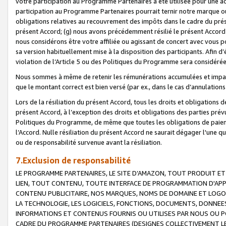
votre participation au Programme Partenaires a été utilisée pour une ac
participation au Programme Partenaires pourrait ternir notre marque ou
obligations relatives au recouvrement des impôts dans le cadre du prése
présent Accord; (g) nous avons précédemment résilié le présent Accord
nous considérons être votre affiliée ou agissant de concert avec vous 
sa version habituellement mise à la disposition des participants. Afin d’é
violation de l’Article 5 ou des Politiques du Programme sera considéré
Nous sommes à même de retenir les rémunérations accumulées et impayée
que le montant correct est bien versé (par ex., dans le cas d’annulations
Lors de la résiliation du présent Accord, tous les droits et obligations 
présent Accord, à l’exception des droits et obligations des parties prévus
Politiques du Programme, de même que toutes les obligations de paiement
l’Accord. Nulle résiliation du présent Accord ne saurait dégager l'une 
ou de responsabilité survenue avant la résiliation.
7.Exclusion de responsabilité
LE PROGRAMME PARTENAIRES, LE SITE D’AMAZON, TOUT PRODUIT ET 
LIEN, TOUT CONTENU, TOUTE INTERFACE DE PROGRAMMATION D'APP
CONTENU PUBLICITAIRE, NOS MARQUES, NOMS DE DOMAINE ET LOGOS
LA TECHNOLOGIE, LES LOGICIELS, FONCTIONS, DOCUMENTS, DONNEES
INFORMATIONS ET CONTENUS FOURNIS OU UTILISES PAR NOUS OU P
CADRE DU PROGRAMME PARTENAIRES (DESIGNES COLLECTIVEMENT LE