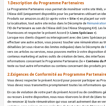
1.Description du Programme Partenaires
Le Programme Partenaires vous permet de monétiser votre site Web, vos 
l'Alexa skill (uniquement disponible pour les partenaires utilisant un 
Produits sur amazon.co.uk) (ci-après votre «
Site
») en plaçant sur votr
la localisation, tout autre site inclus dans le Décompte de
Rémunération
l'ID de Partenaire au sein de l'Alexa skill (via l'Alexa Shopping Kit). Le
fournissons et respecter le présent Accord («
Liens Spéciaux
»).
Lorsque nos clients cliquent ou interagissent avec des Liens Spéciaux p
effectuer une autre action, vous pouvez toucher une rémunération au ti
détaillées (et sous réserve des limites indiquées) dans le Décompte de
vers ces articles ou services, nous pouvons mettre à votre disposition d
contenus marketing et autres outils de création de liens, des interfaces
informations concernant le Programme Partenaires (le «
Contenu du 
texte ou tout autre information ou contenu concernant des produits prop
2.Exigences de Conformité au Programme Partenair
Vous devez respecter le présent Accord pour pouvoir participer au Pr
Vous devez nous transmettre promptement toutes les informations que
En cas de violation de votre part du présent Accord ou de conditions g
ou recours à notre disposition, nous nous réservons le droit de (dans 
de renoncer à) toute rémunération qui vous serait autrement due en ver