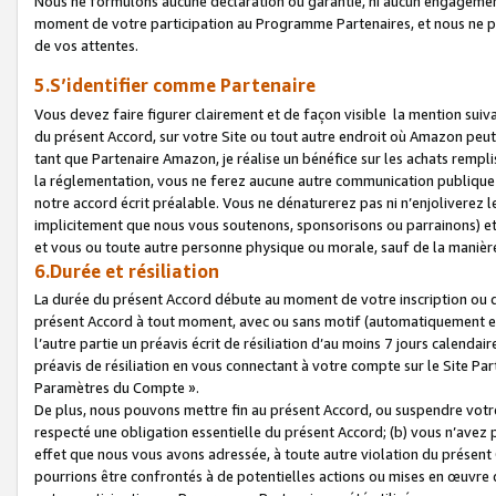
Nous ne formulons aucune déclaration ou garantie, ni aucun engagemen
moment de votre participation au Programme Partenaires, et nous ne p
de vos attentes.
5.S’identifier comme Partenaire
Vous devez faire figurer clairement et de façon visible la mention sui
du présent Accord, sur votre Site ou tout autre endroit où Amazon peut vo
tant que Partenaire Amazon, je réalise un bénéfice sur les achats remplis
la réglementation, vous ne ferez aucune autre communication publique
notre accord écrit préalable. Vous ne dénaturerez pas ni n’enjoliverez 
implicitement que nous vous soutenons, sponsorisons ou parrainons) et v
et vous ou toute autre personne physique ou morale, sauf de la manièr
6.Durée et résiliation
La durée du présent Accord débute au moment de votre inscription ou de
présent Accord à tout moment, avec ou sans motif (automatiquement et sa
l’autre partie un préavis écrit de résiliation d’au moins 7 jours calenda
préavis de résiliation en vous connectant à votre compte sur le Site Par
Paramètres du Compte ».
De plus, nous pouvons mettre fin au présent Accord, ou suspendre votre 
respecté une obligation essentielle du présent Accord; (b) vous n’avez p
effet que nous vous avons adressée, à toute autre violation du présen
pourrions être confrontés à de potentielles actions ou mises en œuvre 