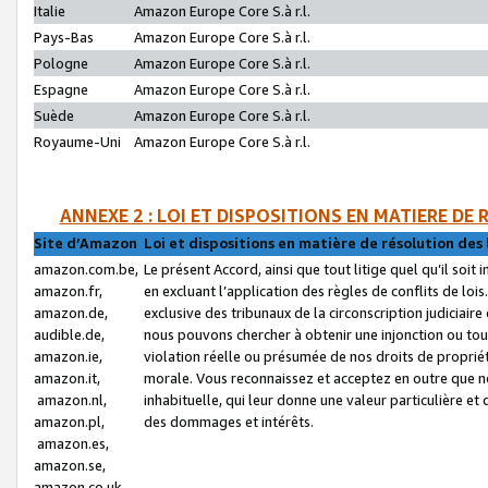
Italie
Amazon Europe Core S.à r.l.
Pays-Bas
Amazon Europe Core S.à r.l.
Pologne
Amazon Europe Core S.à r.l.
Espagne
Amazon Europe Core S.à r.l.
Suède
Amazon Europe Core S.à r.l.
Royaume-Uni
Amazon Europe Core S.à r.l.
ANNEXE 2 : LOI ET DISPOSITIONS EN MATIERE DE
Site d’Amazon
Loi et dispositions en matière de résolution des 
amazon.com.be,
Le présent Accord, ainsi que tout litige quel qu’il soi
amazon.fr,
en excluant l’application des règles de conflits de l
amazon.de,
exclusive des tribunaux de la circonscription judiciai
audible.de,
nous pouvons chercher à obtenir une injonction ou tou
amazon.ie,
violation réelle ou présumée de nos droits de proprié
amazon.it,
morale. Vous reconnaissez et acceptez en outre que n
amazon.nl,
inhabituelle, qui leur donne une valeur particulière 
amazon.pl,
des dommages et intérêts.
amazon.es,
amazon.se,
amazon.co.uk,