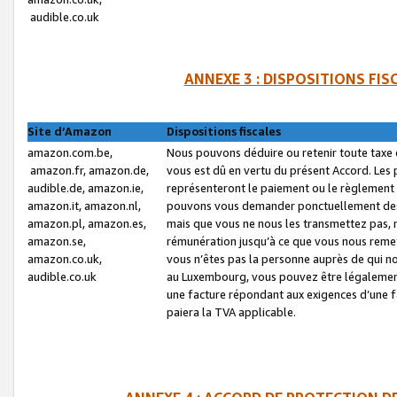
audible.co.uk
ANNEXE 3 : DISPOSITIONS FI
Site d’Amazon
Dispositions fiscales
amazon.com.be,
Nous pouvons déduire ou retenir toute taxe 
amazon.fr, amazon.de,
vous est dû en vertu du présent Accord. Les 
audible.de, amazon.ie,
représenteront le paiement ou le règlement 
amazon.it, amazon.nl,
pouvons vous demander ponctuellement des r
amazon.pl, amazon.es,
mais que vous ne nous les transmettez pas, n
amazon.se,
rémunération jusqu’à ce que vous nous reme
amazon.co.uk,
vous n’êtes pas la personne auprès de qui no
audible.co.uk
au Luxembourg, vous pouvez être légalement 
une facture répondant aux exigences d’une 
paiera la TVA applicable.