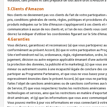
violation, sans préavis et sans préjudice de tout autre droit d’Amazo
3.Clients d’Amazon
Nos clients ne deviennent pas vos clients du fait de votre participati
prix, conditions générales de vente, règles, politiques et procédures d’u
produits indiquées sur le Site d’Amazon s’appliqueront à ces clients et
communication à aucun de nos clients et, si l’un de nos clients vous co
devrez lui indiquer d’utiliser les coordonnées figurant sur le Site d’Ama
4.Garanties
Vous déclarez, garantissez et reconnaissez (a) que vous participerez a
conformément au présent Accord, (b) que ni votre participation au Prog
Site n’enfreindront nul loi, ordonnance, règle, réglementation, ordre, li
jugement, décision ou autre exigence applicable émanant d’une autori
la protection des données, la publicité et le marketing), (c) que vous 
mineur ou autrement soumis à une incapacité légale de conclure des con
participer au Programme Partenaires, et que vous ne vous basez pour pr
expressément énoncées dans le présent Accord, (e) que vous ne particip
faites l’objet de sanctions américaines ou de sanctions conformes aux 
de Service; (f) que vous respecterez toutes les restrictions américaines
technologies et services, ainsi que les restrictions en matière d’exporta
droit américain; et (g) que les informations que vous avez communiqué
Vous pouvez mettre à jour vos informations en vous connectant à votre