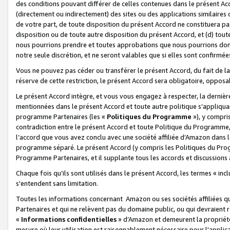
des conditions pouvant différer de celles contenues dans le présent Ac
(directement ou indirectement) des sites ou des applications similaires o
de votre part, de toute disposition du présent Accord ne constituera pa
disposition ou de toute autre disposition du présent Accord, et (d) tou
nous pourrions prendre et toutes approbations que nous pourrions donn
notre seule discrétion, et ne seront valables que si elles sont confirmée
Vous ne pouvez pas céder ou transférer le présent Accord, du fait de la 
réserve de cette restriction, le présent Accord sera obligatoire, opposab
Le présent Accord intègre, et vous vous engagez à respecter, la dernière 
mentionnées dans le présent Accord et toute autre politique s’appliqua
programme Partenaires (les «
Politiques du Programme
»), y compri
contradiction entre le présent Accord et toute Politique du Programme, 
l’accord que vous avez conclu avec une société affiliée d’Amazon dans 
programme séparé. Le présent Accord (y compris les Politiques du Progr
Programme Partenaires, et il supplante tous les accords et discussions 
Chaque fois qu’ils sont utilisés dans le présent Accord, les termes « in
s'entendent sans limitation.
Toutes les informations concernant Amazon ou ses sociétés affiliées 
Partenaires et qui ne relèvent pas du domaine public, ou qui devraient
«
Informations confidentielles
» d’Amazon et demeurent la propriété 
mesure où leur utilisation est raisonnablement nécessaire pour l'appli