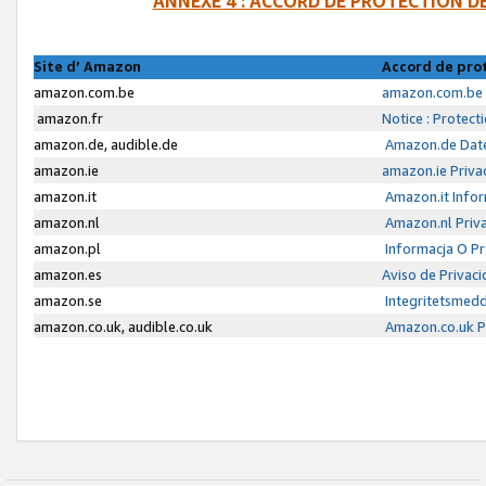
ANNEXE 4 : ACCORD DE PROTECTION 
Site d’ Amazon
Accord de pro
amazon.com.be
amazon.com.be 
amazon.fr
Notice : Protect
amazon.de, audible.de
Amazon.de Date
amazon.ie
amazon.ie Priva
amazon.it
Amazon.it Infor
amazon.nl
Amazon.nl Priva
amazon.pl
Informacja O P
amazon.es
Aviso de Privac
amazon.se
Integritetsmed
amazon.co.uk, audible.co.uk
Amazon.co.uk Pr