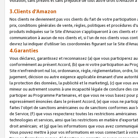
violation, sans préavis et sans préjudice de tout autre droit d’Amazo
3.Clients d’Amazon
Nos clients ne deviennent pas vos clients du fait de votre participati
prix, conditions générales de vente, règles, politiques et procédures d’u
produits indiquées sur le Site d’Amazon s’appliqueront à ces clients et
communication à aucun de nos clients et, si l’un de nos clients vous co
devrez lui indiquer d’utiliser les coordonnées figurant sur le Site d’Ama
4.Garanties
Vous déclarez, garantissez et reconnaissez (a) que vous participerez a
conformément au présent Accord, (b) que ni votre participation au Prog
Site n’enfreindront nul loi, ordonnance, règle, réglementation, ordre, li
jugement, décision ou autre exigence applicable émanant d’une autori
la protection des données, la publicité et le marketing), (c) que vous 
mineur ou autrement soumis à une incapacité légale de conclure des con
participer au Programme Partenaires, et que vous ne vous basez pour pr
expressément énoncées dans le présent Accord, (e) que vous ne particip
faites l’objet de sanctions américaines ou de sanctions conformes aux 
de Service; (f) que vous respecterez toutes les restrictions américaines
technologies et services, ainsi que les restrictions en matière d’exporta
droit américain; et (g) que les informations que vous avez communiqué
Vous pouvez mettre à jour vos informations en vous connectant à votre