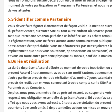
Nous ne formulons aucune déclaration ou garantie, ni aucun engagemen
moment de votre participation au Programme Partenaires, et nous ne p
de vos attentes.
5.S’identifier comme Partenaire
Vous devez faire figurer clairement et de façon visible la mention sui
du présent Accord, sur votre Site ou tout autre endroit où Amazon peut vo
tant que Partenaire Amazon, je réalise un bénéfice sur les achats remplis
la réglementation, vous ne ferez aucune autre communication publique
notre accord écrit préalable. Vous ne dénaturerez pas ni n’enjoliverez 
implicitement que nous vous soutenons, sponsorisons ou parrainons) et v
et vous ou toute autre personne physique ou morale, sauf de la manièr
6.Durée et résiliation
La durée du présent Accord débute au moment de votre inscription ou de
présent Accord à tout moment, avec ou sans motif (automatiquement et sa
l’autre partie un préavis écrit de résiliation d’au moins 7 jours calenda
préavis de résiliation en vous connectant à votre compte sur le Site Par
Paramètres du Compte ».
De plus, nous pouvons mettre fin au présent Accord, ou suspendre votre 
respecté une obligation essentielle du présent Accord; (b) vous n’avez p
effet que nous vous avons adressée, à toute autre violation du présen
pourrions être confrontés à de potentielles actions ou mises en œuvre 