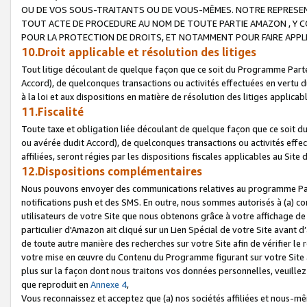
OU DE VOS SOUS-TRAITANTS OU DE VOUS-MÊMES. NOTRE REPRES
TOUT ACTE DE PROCEDURE AU NOM DE TOUTE PARTIE AMAZON , Y CO
POUR LA PROTECTION DE DROITS, ET NOTAMMENT POUR FAIRE APPL
10.Droit applicable et résolution des litiges
Tout litige découlant de quelque façon que ce soit du Programme Parte
Accord), de quelconques transactions ou activités effectuées en vertu d
à la loi et aux dispositions en matière de résolution des litiges applic
11.Fiscalité
Toute taxe et obligation liée découlant de quelque façon que ce soit 
ou avérée dudit Accord), de quelconques transactions ou activités effe
affiliées, seront régies par les dispositions fiscales applicables au Si
12.Dispositions complémentaires
Nous pouvons envoyer des communications relatives au programme Parten
notifications push et des SMS. En outre, nous sommes autorisés à (a) cont
utilisateurs de votre Site que nous obtenons grâce à votre affichage de
particulier d'Amazon ait cliqué sur un Lien Spécial de votre Site avant d
de toute autre manière des recherches sur votre Site afin de vérifier le re
votre mise en œuvre du Contenu du Programme figurant sur votre Site à
plus sur la façon dont nous traitons vos données personnelles, veuille
que reproduit en
Annexe 4
,
Vous reconnaissez et acceptez que (a) nos sociétés affiliées et nous-m