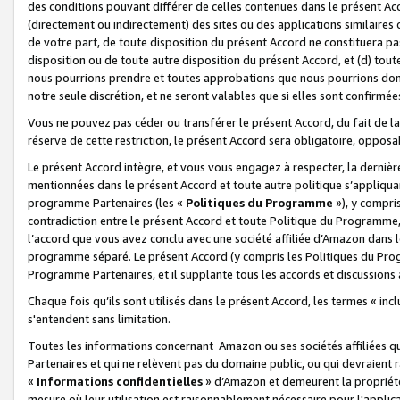
des conditions pouvant différer de celles contenues dans le présent Ac
(directement ou indirectement) des sites ou des applications similaires o
de votre part, de toute disposition du présent Accord ne constituera pa
disposition ou de toute autre disposition du présent Accord, et (d) tou
nous pourrions prendre et toutes approbations que nous pourrions donn
notre seule discrétion, et ne seront valables que si elles sont confirmée
Vous ne pouvez pas céder ou transférer le présent Accord, du fait de la 
réserve de cette restriction, le présent Accord sera obligatoire, opposab
Le présent Accord intègre, et vous vous engagez à respecter, la dernière 
mentionnées dans le présent Accord et toute autre politique s’appliqua
programme Partenaires (les «
Politiques du Programme
»), y compri
contradiction entre le présent Accord et toute Politique du Programme, 
l’accord que vous avez conclu avec une société affiliée d’Amazon dans 
programme séparé. Le présent Accord (y compris les Politiques du Progr
Programme Partenaires, et il supplante tous les accords et discussions 
Chaque fois qu’ils sont utilisés dans le présent Accord, les termes « in
s'entendent sans limitation.
Toutes les informations concernant Amazon ou ses sociétés affiliées 
Partenaires et qui ne relèvent pas du domaine public, ou qui devraient
«
Informations confidentielles
» d’Amazon et demeurent la propriété 
mesure où leur utilisation est raisonnablement nécessaire pour l'appli