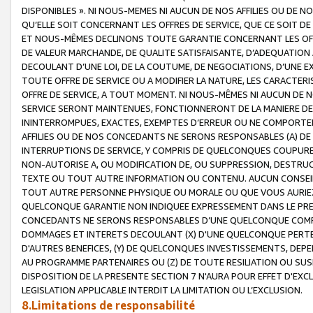
DISPONIBLES ». NI NOUS-MEMES NI AUCUN DE NOS AFFILIES OU D
QU’ELLE SOIT CONCERNANT LES OFFRES DE SERVICE, QUE CE SOIT DE
ET NOUS-MÊMES DECLINONS TOUTE GARANTIE CONCERNANT LES OFFRE
DE VALEUR MARCHANDE, DE QUALITE SATISFAISANTE, D’ADEQUATION
DECOULANT D’UNE LOI, DE LA COUTUME, DE NEGOCIATIONS, D’UNE
TOUTE OFFRE DE SERVICE OU A MODIFIER LA NATURE, LES CARACTERI
OFFRE DE SERVICE, A TOUT MOMENT. NI NOUS-MÊMES NI AUCUN DE 
SERVICE SERONT MAINTENUES, FONCTIONNERONT DE LA MANIERE DECR
ININTERROMPUES, EXACTES, EXEMPTES D’ERREUR OU NE COMPORT
AFFILIES OU DE NOS CONCEDANTS NE SERONS RESPONSABLES (A) DE
INTERRUPTIONS DE SERVICE, Y COMPRIS DE QUELCONQUES COUPURE
NON-AUTORISE A, OU MODIFICATION DE, OU SUPPRESSION, DESTRUC
TEXTE OU TOUT AUTRE INFORMATION OU CONTENU. AUCUN CONSEIL 
TOUT AUTRE PERSONNE PHYSIQUE OU MORALE OU QUE VOUS AURIEZ 
QUELCONQUE GARANTIE NON INDIQUEE EXPRESSEMENT DANS LE PRES
CONCEDANTS NE SERONS RESPONSABLES D’UNE QUELCONQUE COM
DOMMAGES ET INTERETS DECOULANT (X) D'UNE QUELCONQUE PERTE D
D'AUTRES BENEFICES, (Y) DE QUELCONQUES INVESTISSEMENTS, DEP
AU PROGRAMME PARTENAIRES OU (Z) DE TOUTE RESILIATION OU SU
DISPOSITION DE LA PRESENTE SECTION 7 N'AURA POUR EFFET D'EXC
LEGISLATION APPLICABLE INTERDIT LA LIMITATION OU L’EXCLUSION.
8.Limitations de responsabilité