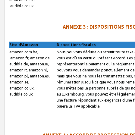
audible.co.uk
ANNEXE 3 : DISPOSITIONS FI
Site d’Amazon
Dispositions fiscales
amazon.com.be,
Nous pouvons déduire ou retenir toute taxe 
amazon.fr, amazon.de,
vous est dû en vertu du présent Accord. Les 
audible.de, amazon.ie,
représenteront le paiement ou le règlement 
amazon.it, amazon.nl,
pouvons vous demander ponctuellement des r
amazon.pl, amazon.es,
mais que vous ne nous les transmettez pas, n
amazon.se,
rémunération jusqu’à ce que vous nous reme
amazon.co.uk,
vous n’êtes pas la personne auprès de qui no
audible.co.uk
au Luxembourg, vous pouvez être légalement 
une facture répondant aux exigences d’une 
paiera la TVA applicable.