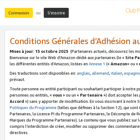
Connexion
S’inscrire
ou
Conditions Générales d’Adhésion 
Mises à jour
:
15 octobre 2025
(Partenaires actuels, découvrez les m
Bienvenue sur le site Web d’Amazon dédié aux partenaires (le «
Site P
les différentes entités d’Amazon, listées en
Annexe 1
(«
Amazon
» ou «
Des traductions sont disponibles en:
anglais
,
allemand
,
italien
,
espagno
prévaut.
Toute personne ou entité participant ou souhaitant participer à notre 
personnes ou entités, «
vous
» ou un «
Partenaire
») doit accepter le
Accord
») sans y apporter de modification. En vous inscrivant à notre Si
Politiques du Programme
(telles que définies à la Section 12), qui so
Partenaires, la Licence PI du Programme Partenaires, le Décompte de 
Marques du Programme Partenaires). Le contenu que vous publiez sur l
compris l'interdiction de créer, modifier ou supprimer des commentaires
directives.