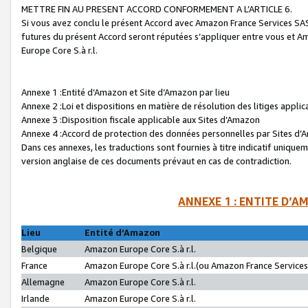
METTRE FIN AU PRESENT ACCORD CONFORMEMENT A L’ARTICLE 6.
Si vous avez conclu le présent Accord avec Amazon France Services SAS 
futures du présent Accord seront réputées s’appliquer entre vous et 
Europe Core S.à r.l.
Annexe 1 :Entité d’Amazon et Site d’Amazon par lieu
Annexe 2 :Loi et dispositions en matière de résolution des litiges appli
Annexe 3 :Disposition fiscale applicable aux Sites d’Amazon
Annexe 4 :Accord de protection des données personnelles par Sites d
Dans ces annexes, les traductions sont fournies à titre indicatif uniquem
version anglaise de ces documents prévaut en cas de contradiction.
ANNEXE 1 : ENTITE D’A
Lieu
Entité d’Amazon
Belgique
Amazon Europe Core S.à r.l.
France
Amazon Europe Core S.à r.l.(ou Amazon France Services 
Allemagne
Amazon Europe Core S.à r.l.
Irlande
Amazon Europe Core S.à r.l.