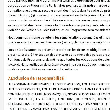
votre participation au Programme Partenaires a été utilisée pour une ac
participation au Programme Partenaires pourrait ternir notre marque ou
obligations relatives au recouvrement des impôts dans le cadre du prése
présent Accord; (g) nous avons précédemment résilié le présent Accord
nous considérons être votre affiliée ou agissant de concert avec vous 
sa version habituellement mise à la disposition des participants. Afin d’é
violation de l’Article 5 ou des Politiques du Programme sera considéré
Nous sommes à même de retenir les rémunérations accumulées et impayée
que le montant correct est bien versé (par ex., dans le cas d’annulations
Lors de la résiliation du présent Accord, tous les droits et obligations 
présent Accord, à l’exception des droits et obligations des parties prévus
Politiques du Programme, de même que toutes les obligations de paiement
l’Accord. Nulle résiliation du présent Accord ne saurait dégager l'une 
ou de responsabilité survenue avant la résiliation.
7.Exclusion de responsabilité
LE PROGRAMME PARTENAIRES, LE SITE D’AMAZON, TOUT PRODUIT ET 
LIEN, TOUT CONTENU, TOUTE INTERFACE DE PROGRAMMATION D'APP
CONTENU PUBLICITAIRE, NOS MARQUES, NOMS DE DOMAINE ET LOGOS
LA TECHNOLOGIE, LES LOGICIELS, FONCTIONS, DOCUMENTS, DONNEES
INFORMATIONS ET CONTENUS FOURNIS OU UTILISES PAR NOUS OU P
CADRE DU PROGRAMME PARTENAIRES (DESIGNES COLLECTIVEMENT LE