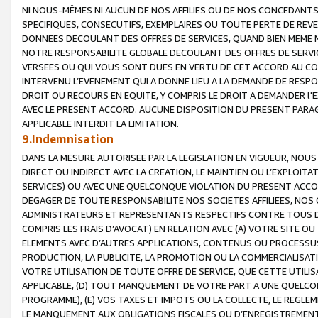
NI NOUS-MÊMES NI AUCUN DE NOS AFFILIES OU DE NOS CONCEDANT
SPECIFIQUES, CONSECUTIFS, EXEMPLAIRES OU TOUTE PERTE DE REVE
DONNEES DECOULANT DES OFFRES DE SERVICES, QUAND BIEN MEME N
NOTRE RESPONSABILITE GLOBALE DECOULANT DES OFFRES DE SERVI
VERSEES OU QUI VOUS SONT DUES EN VERTU DE CET ACCORD AU CO
INTERVENU L’EVENEMENT QUI A DONNE LIEU A LA DEMANDE DE RESP
DROIT OU RECOURS EN EQUITE, Y COMPRIS LE DROIT A DEMANDER l'
AVEC LE PRESENT ACCORD. AUCUNE DISPOSITION DU PRESENT PARAG
APPLICABLE INTERDIT LA LIMITATION.
9.Indemnisation
DANS LA MESURE AUTORISEE PAR LA LEGISLATION EN VIGUEUR, NO
DIRECT OU INDIRECT AVEC LA CREATION, LE MAINTIEN OU L’EXPLOIT
SERVICES) OU AVEC UNE QUELCONQUE VIOLATION DU PRESENT ACCO
DEGAGER DE TOUTE RESPONSABILITE NOS SOCIETES AFFILIEES, NOS 
ADMINISTRATEURS ET REPRESENTANTS RESPECTIFS CONTRE TOUS D
COMPRIS LES FRAIS D’AVOCAT) EN RELATION AVEC (A) VOTRE SITE O
ELEMENTS AVEC D’AUTRES APPLICATIONS, CONTENUS OU PROCESSUS, (
PRODUCTION, LA PUBLICITE, LA PROMOTION OU LA COMMERCIALISAT
VOTRE UTILISATION DE TOUTE OFFRE DE SERVICE, QUE CETTE UTILI
APPLICABLE, (D) TOUT MANQUEMENT DE VOTRE PART A UNE QUELCO
PROGRAMME), (E) VOS TAXES ET IMPOTS OU LA COLLECTE, LE REGLE
LE MANQUEMENT AUX OBLIGATIONS FISCALES OU D’ENREGISTREMENT 