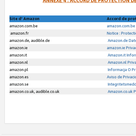
ANNEXE 4 : ACCORD DE PROTECTION 
Site d’ Amazon
Accord de pro
amazon.com.be
amazon.com.be 
amazon.fr
Notice : Protect
amazon.de, audible.de
Amazon.de Date
amazon.ie
amazon.ie Priva
amazon.it
Amazon.it Infor
amazon.nl
Amazon.nl Priva
amazon.pl
Informacja O P
amazon.es
Aviso de Privac
amazon.se
Integritetsmed
amazon.co.uk, audible.co.uk
Amazon.co.uk Pr