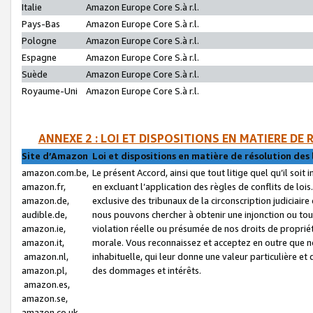
Italie
Amazon Europe Core S.à r.l.
Pays-Bas
Amazon Europe Core S.à r.l.
Pologne
Amazon Europe Core S.à r.l.
Espagne
Amazon Europe Core S.à r.l.
Suède
Amazon Europe Core S.à r.l.
Royaume-Uni
Amazon Europe Core S.à r.l.
ANNEXE 2 : LOI ET DISPOSITIONS EN MATIERE DE
Site d’Amazon
Loi et dispositions en matière de résolution des 
amazon.com.be,
Le présent Accord, ainsi que tout litige quel qu’il soi
amazon.fr,
en excluant l’application des règles de conflits de l
amazon.de,
exclusive des tribunaux de la circonscription judiciai
audible.de,
nous pouvons chercher à obtenir une injonction ou tou
amazon.ie,
violation réelle ou présumée de nos droits de proprié
amazon.it,
morale. Vous reconnaissez et acceptez en outre que n
amazon.nl,
inhabituelle, qui leur donne une valeur particulière 
amazon.pl,
des dommages et intérêts.
amazon.es,
amazon.se,
amazon.co.uk,