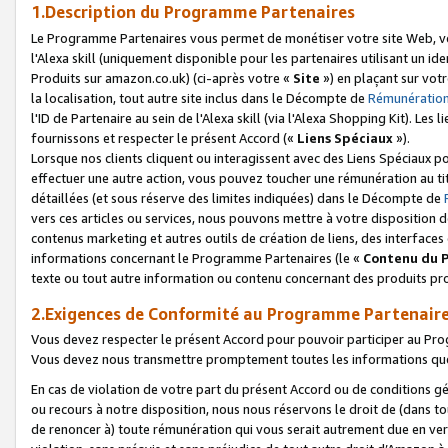
1.Description du Programme Partenaires
Le Programme Partenaires vous permet de monétiser votre site Web, vos 
l'Alexa skill (uniquement disponible pour les partenaires utilisant un 
Produits sur amazon.co.uk) (ci-après votre «
Site
») en plaçant sur votr
la localisation, tout autre site inclus dans le Décompte de
Rémunération
l'ID de Partenaire au sein de l'Alexa skill (via l'Alexa Shopping Kit). Le
fournissons et respecter le présent Accord («
Liens Spéciaux
»).
Lorsque nos clients cliquent ou interagissent avec des Liens Spéciaux p
effectuer une autre action, vous pouvez toucher une rémunération au ti
détaillées (et sous réserve des limites indiquées) dans le Décompte de
vers ces articles ou services, nous pouvons mettre à votre disposition d
contenus marketing et autres outils de création de liens, des interfaces
informations concernant le Programme Partenaires (le «
Contenu du 
texte ou tout autre information ou contenu concernant des produits prop
2.Exigences de Conformité au Programme Partenair
Vous devez respecter le présent Accord pour pouvoir participer au Pr
Vous devez nous transmettre promptement toutes les informations que
En cas de violation de votre part du présent Accord ou de conditions g
ou recours à notre disposition, nous nous réservons le droit de (dans 
de renoncer à) toute rémunération qui vous serait autrement due en ver