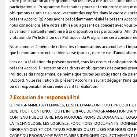
votre participation au Programme Partenaires a été utilisée pour une ac
participation au Programme Partenaires pourrait ternir notre marque ou
obligations relatives au recouvrement des impôts dans le cadre du prése
présent Accord; (g) nous avons précédemment résilié le présent Accord
nous considérons être votre affiliée ou agissant de concert avec vous 
sa version habituellement mise à la disposition des participants. Afin d’é
violation de l’Article 5 ou des Politiques du Programme sera considéré
Nous sommes à même de retenir les rémunérations accumulées et impayée
que le montant correct est bien versé (par ex., dans le cas d’annulations
Lors de la résiliation du présent Accord, tous les droits et obligations 
présent Accord, à l’exception des droits et obligations des parties prévus
Politiques du Programme, de même que toutes les obligations de paiement
l’Accord. Nulle résiliation du présent Accord ne saurait dégager l'une 
ou de responsabilité survenue avant la résiliation.
7.Exclusion de responsabilité
LE PROGRAMME PARTENAIRES, LE SITE D’AMAZON, TOUT PRODUIT ET 
LIEN, TOUT CONTENU, TOUTE INTERFACE DE PROGRAMMATION D'APP
CONTENU PUBLICITAIRE, NOS MARQUES, NOMS DE DOMAINE ET LOGOS
LA TECHNOLOGIE, LES LOGICIELS, FONCTIONS, DOCUMENTS, DONNEES
INFORMATIONS ET CONTENUS FOURNIS OU UTILISES PAR NOUS OU P
CADRE DU PROGRAMME PARTENAIRES (DESIGNES COLLECTIVEMENT LE