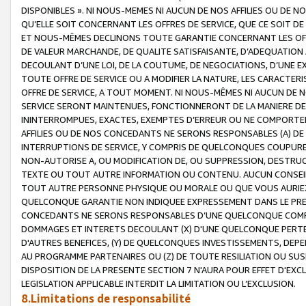
DISPONIBLES ». NI NOUS-MEMES NI AUCUN DE NOS AFFILIES OU D
QU’ELLE SOIT CONCERNANT LES OFFRES DE SERVICE, QUE CE SOIT DE
ET NOUS-MÊMES DECLINONS TOUTE GARANTIE CONCERNANT LES OFFRE
DE VALEUR MARCHANDE, DE QUALITE SATISFAISANTE, D’ADEQUATION
DECOULANT D’UNE LOI, DE LA COUTUME, DE NEGOCIATIONS, D’UNE
TOUTE OFFRE DE SERVICE OU A MODIFIER LA NATURE, LES CARACTERI
OFFRE DE SERVICE, A TOUT MOMENT. NI NOUS-MÊMES NI AUCUN DE 
SERVICE SERONT MAINTENUES, FONCTIONNERONT DE LA MANIERE DECR
ININTERROMPUES, EXACTES, EXEMPTES D’ERREUR OU NE COMPORT
AFFILIES OU DE NOS CONCEDANTS NE SERONS RESPONSABLES (A) DE
INTERRUPTIONS DE SERVICE, Y COMPRIS DE QUELCONQUES COUPURE
NON-AUTORISE A, OU MODIFICATION DE, OU SUPPRESSION, DESTRUC
TEXTE OU TOUT AUTRE INFORMATION OU CONTENU. AUCUN CONSEIL 
TOUT AUTRE PERSONNE PHYSIQUE OU MORALE OU QUE VOUS AURIEZ 
QUELCONQUE GARANTIE NON INDIQUEE EXPRESSEMENT DANS LE PRES
CONCEDANTS NE SERONS RESPONSABLES D’UNE QUELCONQUE COM
DOMMAGES ET INTERETS DECOULANT (X) D'UNE QUELCONQUE PERTE D
D'AUTRES BENEFICES, (Y) DE QUELCONQUES INVESTISSEMENTS, DEP
AU PROGRAMME PARTENAIRES OU (Z) DE TOUTE RESILIATION OU SU
DISPOSITION DE LA PRESENTE SECTION 7 N'AURA POUR EFFET D'EXC
LEGISLATION APPLICABLE INTERDIT LA LIMITATION OU L’EXCLUSION.
8.Limitations de responsabilité