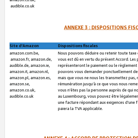
audible.co.uk
ANNEXE 3 : DISPOSITIONS FI
Site d’Amazon
Dispositions fiscales
amazon.com.be,
Nous pouvons déduire ou retenir toute taxe 
amazon.fr, amazon.de,
vous est dû en vertu du présent Accord. Les 
audible.de, amazon.ie,
représenteront le paiement ou le règlement 
amazon.it, amazon.nl,
pouvons vous demander ponctuellement des r
amazon.pl, amazon.es,
mais que vous ne nous les transmettez pas, n
amazon.se,
rémunération jusqu’à ce que vous nous reme
amazon.co.uk,
vous n’êtes pas la personne auprès de qui no
audible.co.uk
au Luxembourg, vous pouvez être légalement 
une facture répondant aux exigences d’une 
paiera la TVA applicable.