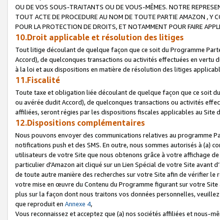
OU DE VOS SOUS-TRAITANTS OU DE VOUS-MÊMES. NOTRE REPRES
TOUT ACTE DE PROCEDURE AU NOM DE TOUTE PARTIE AMAZON , Y CO
POUR LA PROTECTION DE DROITS, ET NOTAMMENT POUR FAIRE APPL
10.Droit applicable et résolution des litiges
Tout litige découlant de quelque façon que ce soit du Programme Parte
Accord), de quelconques transactions ou activités effectuées en vertu d
à la loi et aux dispositions en matière de résolution des litiges applic
11.Fiscalité
Toute taxe et obligation liée découlant de quelque façon que ce soit 
ou avérée dudit Accord), de quelconques transactions ou activités effe
affiliées, seront régies par les dispositions fiscales applicables au Si
12.Dispositions complémentaires
Nous pouvons envoyer des communications relatives au programme Parten
notifications push et des SMS. En outre, nous sommes autorisés à (a) cont
utilisateurs de votre Site que nous obtenons grâce à votre affichage de
particulier d'Amazon ait cliqué sur un Lien Spécial de votre Site avant d
de toute autre manière des recherches sur votre Site afin de vérifier le re
votre mise en œuvre du Contenu du Programme figurant sur votre Site à
plus sur la façon dont nous traitons vos données personnelles, veuille
que reproduit en
Annexe 4
,
Vous reconnaissez et acceptez que (a) nos sociétés affiliées et nous-m