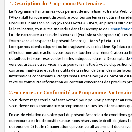
1.Description du Programme Partenaires
Le Programme Partenaires vous permet de monétiser votre site Web, vos 
l'Alexa skill (uniquement disponible pour les partenaires utilisant un 
Produits sur amazon.co.uk) (ci-après votre «
Site
») en plaçant sur votr
la localisation, tout autre site inclus dans le Décompte de
Rémunération
l'ID de Partenaire au sein de l'Alexa skill (via l'Alexa Shopping Kit). Le
fournissons et respecter le présent Accord («
Liens Spéciaux
»).
Lorsque nos clients cliquent ou interagissent avec des Liens Spéciaux p
effectuer une autre action, vous pouvez toucher une rémunération au ti
détaillées (et sous réserve des limites indiquées) dans le Décompte de
vers ces articles ou services, nous pouvons mettre à votre disposition d
contenus marketing et autres outils de création de liens, des interfaces
informations concernant le Programme Partenaires (le «
Contenu du 
texte ou tout autre information ou contenu concernant des produits prop
2.Exigences de Conformité au Programme Partenair
Vous devez respecter le présent Accord pour pouvoir participer au Pr
Vous devez nous transmettre promptement toutes les informations que
En cas de violation de votre part du présent Accord ou de conditions g
ou recours à notre disposition, nous nous réservons le droit de (dans 
de renoncer à) toute rémunération qui vous serait autrement due en ver