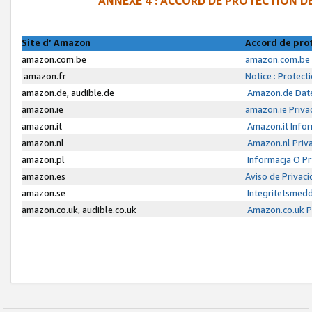
ANNEXE 4 : ACCORD DE PROTECTION 
Site d’ Amazon
Accord de pro
amazon.com.be
amazon.com.be 
amazon.fr
Notice : Protect
amazon.de, audible.de
Amazon.de Date
amazon.ie
amazon.ie Priva
amazon.it
Amazon.it Infor
amazon.nl
Amazon.nl Priva
amazon.pl
Informacja O P
amazon.es
Aviso de Privac
amazon.se
Integritetsmed
amazon.co.uk, audible.co.uk
Amazon.co.uk Pr