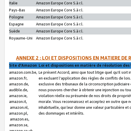
Italie
Amazon Europe Core S.à r.l.
Pays-Bas
Amazon Europe Core S.à r.l.
Pologne
Amazon Europe Core S.à r.l.
Espagne
Amazon Europe Core S.à r.l.
Suède
Amazon Europe Core S.à r.l.
Royaume-Uni
Amazon Europe Core S.à r.l.
ANNEXE 2 : LOI ET DISPOSITIONS EN MATIERE DE
Site d’Amazon
Loi et dispositions en matière de résolution des 
amazon.com.be,
Le présent Accord, ainsi que tout litige quel qu’il soi
amazon.fr,
en excluant l’application des règles de conflits de l
amazon.de,
exclusive des tribunaux de la circonscription judiciai
audible.de,
nous pouvons chercher à obtenir une injonction ou tou
amazon.ie,
violation réelle ou présumée de nos droits de proprié
amazon.it,
morale. Vous reconnaissez et acceptez en outre que n
amazon.nl,
inhabituelle, qui leur donne une valeur particulière 
amazon.pl,
des dommages et intérêts.
amazon.es,
amazon.se,
amazon.co.uk,