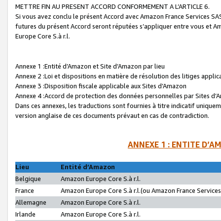
METTRE FIN AU PRESENT ACCORD CONFORMEMENT A L’ARTICLE 6.
Si vous avez conclu le présent Accord avec Amazon France Services SAS 
futures du présent Accord seront réputées s’appliquer entre vous et 
Europe Core S.à r.l.
Annexe 1 :Entité d’Amazon et Site d’Amazon par lieu
Annexe 2 :Loi et dispositions en matière de résolution des litiges appli
Annexe 3 :Disposition fiscale applicable aux Sites d’Amazon
Annexe 4 :Accord de protection des données personnelles par Sites d
Dans ces annexes, les traductions sont fournies à titre indicatif uniquem
version anglaise de ces documents prévaut en cas de contradiction.
ANNEXE 1 : ENTITE D’A
Lieu
Entité d’Amazon
Belgique
Amazon Europe Core S.à r.l.
France
Amazon Europe Core S.à r.l.(ou Amazon France Services 
Allemagne
Amazon Europe Core S.à r.l.
Irlande
Amazon Europe Core S.à r.l.