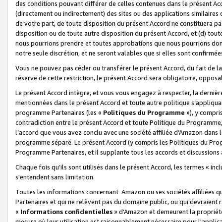
des conditions pouvant différer de celles contenues dans le présent Ac
(directement ou indirectement) des sites ou des applications similaires o
de votre part, de toute disposition du présent Accord ne constituera pa
disposition ou de toute autre disposition du présent Accord, et (d) tou
nous pourrions prendre et toutes approbations que nous pourrions donn
notre seule discrétion, et ne seront valables que si elles sont confirmée
Vous ne pouvez pas céder ou transférer le présent Accord, du fait de la 
réserve de cette restriction, le présent Accord sera obligatoire, opposab
Le présent Accord intègre, et vous vous engagez à respecter, la dernière 
mentionnées dans le présent Accord et toute autre politique s’appliqua
programme Partenaires (les «
Politiques du Programme
»), y compri
contradiction entre le présent Accord et toute Politique du Programme, 
l’accord que vous avez conclu avec une société affiliée d’Amazon dans 
programme séparé. Le présent Accord (y compris les Politiques du Progr
Programme Partenaires, et il supplante tous les accords et discussions 
Chaque fois qu’ils sont utilisés dans le présent Accord, les termes « in
s'entendent sans limitation.
Toutes les informations concernant Amazon ou ses sociétés affiliées 
Partenaires et qui ne relèvent pas du domaine public, ou qui devraient
«
Informations confidentielles
» d’Amazon et demeurent la propriété 
mesure où leur utilisation est raisonnablement nécessaire pour l'appli