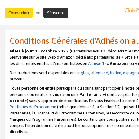
Connexion
S’inscrire
ou
Conditions Générales d’Adhésion 
Mises à jour
:
15 octobre 2025
(Partenaires actuels, découvrez les m
Bienvenue sur le site Web d’Amazon dédié aux partenaires (le «
Site P
les différentes entités d’Amazon, listées en
Annexe 1
(«
Amazon
» ou «
Des traductions sont disponibles en:
anglais
,
allemand
,
italien
,
espagno
prévaut.
Toute personne ou entité participant ou souhaitant participer à notre 
personnes ou entités, «
vous
» ou un «
Partenaire
») doit accepter le
Accord
») sans y apporter de modification. En vous inscrivant à notre Si
Politiques du Programme
(telles que définies à la Section 12), qui so
Partenaires, la Licence PI du Programme Partenaires, le Décompte de 
Marques du Programme Partenaires). Le contenu que vous publiez sur l
compris l'interdiction de créer, modifier ou supprimer des commentaires
directives.