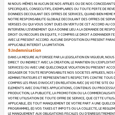
NI NOUS-MÊMES NI AUCUN DE NOS AFFILIES OU DE NOS CONCEDANT
SPECIFIQUES, CONSECUTIFS, EXEMPLAIRES OU TOUTE PERTE DE REVE
DONNEES DECOULANT DES OFFRES DE SERVICES, QUAND BIEN MEME N
NOTRE RESPONSABILITE GLOBALE DECOULANT DES OFFRES DE SERVI
VERSEES OU QUI VOUS SONT DUES EN VERTU DE CET ACCORD AU CO
INTERVENU L’EVENEMENT QUI A DONNE LIEU A LA DEMANDE DE RESP
DROIT OU RECOURS EN EQUITE, Y COMPRIS LE DROIT A DEMANDER l'
AVEC LE PRESENT ACCORD. AUCUNE DISPOSITION DU PRESENT PARAG
APPLICABLE INTERDIT LA LIMITATION.
9.Indemnisation
DANS LA MESURE AUTORISEE PAR LA LEGISLATION EN VIGUEUR, NO
DIRECT OU INDIRECT AVEC LA CREATION, LE MAINTIEN OU L’EXPLOIT
SERVICES) OU AVEC UNE QUELCONQUE VIOLATION DU PRESENT ACCO
DEGAGER DE TOUTE RESPONSABILITE NOS SOCIETES AFFILIEES, NOS 
ADMINISTRATEURS ET REPRESENTANTS RESPECTIFS CONTRE TOUS D
COMPRIS LES FRAIS D’AVOCAT) EN RELATION AVEC (A) VOTRE SITE O
ELEMENTS AVEC D’AUTRES APPLICATIONS, CONTENUS OU PROCESSUS, (
PRODUCTION, LA PUBLICITE, LA PROMOTION OU LA COMMERCIALISAT
VOTRE UTILISATION DE TOUTE OFFRE DE SERVICE, QUE CETTE UTILI
APPLICABLE, (D) TOUT MANQUEMENT DE VOTRE PART A UNE QUELCO
PROGRAMME), (E) VOS TAXES ET IMPOTS OU LA COLLECTE, LE REGLE
LE MANQUEMENT AUX OBLIGATIONS FISCALES OU D’ENREGISTREMENT 