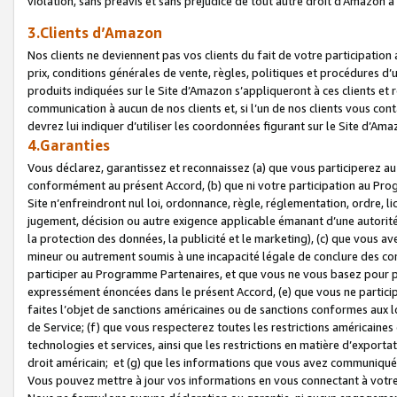
violation, sans préavis et sans préjudice de tout autre droit d’Amazo
3.Clients d’Amazon
Nos clients ne deviennent pas vos clients du fait de votre participati
prix, conditions générales de vente, règles, politiques et procédures d’u
produits indiquées sur le Site d’Amazon s’appliqueront à ces clients et
communication à aucun de nos clients et, si l’un de nos clients vous co
devrez lui indiquer d’utiliser les coordonnées figurant sur le Site d’Ama
4.Garanties
Vous déclarez, garantissez et reconnaissez (a) que vous participerez a
conformément au présent Accord, (b) que ni votre participation au Prog
Site n’enfreindront nul loi, ordonnance, règle, réglementation, ordre, li
jugement, décision ou autre exigence applicable émanant d’une autori
la protection des données, la publicité et le marketing), (c) que vous 
mineur ou autrement soumis à une incapacité légale de conclure des con
participer au Programme Partenaires, et que vous ne vous basez pour pr
expressément énoncées dans le présent Accord, (e) que vous ne particip
faites l’objet de sanctions américaines ou de sanctions conformes aux 
de Service; (f) que vous respecterez toutes les restrictions américaines
technologies et services, ainsi que les restrictions en matière d’exporta
droit américain; et (g) que les informations que vous avez communiqué
Vous pouvez mettre à jour vos informations en vous connectant à votre