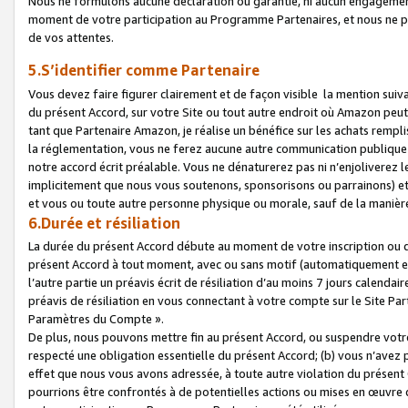
Nous ne formulons aucune déclaration ou garantie, ni aucun engagemen
moment de votre participation au Programme Partenaires, et nous ne p
de vos attentes.
5.S’identifier comme Partenaire
Vous devez faire figurer clairement et de façon visible la mention sui
du présent Accord, sur votre Site ou tout autre endroit où Amazon peut vo
tant que Partenaire Amazon, je réalise un bénéfice sur les achats remplis
la réglementation, vous ne ferez aucune autre communication publique
notre accord écrit préalable. Vous ne dénaturerez pas ni n’enjoliverez 
implicitement que nous vous soutenons, sponsorisons ou parrainons) et v
et vous ou toute autre personne physique ou morale, sauf de la manièr
6.Durée et résiliation
La durée du présent Accord débute au moment de votre inscription ou de
présent Accord à tout moment, avec ou sans motif (automatiquement et sa
l’autre partie un préavis écrit de résiliation d’au moins 7 jours calenda
préavis de résiliation en vous connectant à votre compte sur le Site Par
Paramètres du Compte ».
De plus, nous pouvons mettre fin au présent Accord, ou suspendre votre 
respecté une obligation essentielle du présent Accord; (b) vous n’avez p
effet que nous vous avons adressée, à toute autre violation du présen
pourrions être confrontés à de potentielles actions ou mises en œuvre 