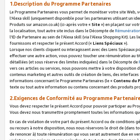
1.Description du Programme Partenaires
Le Programme Partenaires vous permet de monétiser votre site Web, vos 
l'Alexa skill (uniquement disponible pour les partenaires utilisant un 
Produits sur amazon.co.uk) (ci-après votre «
Site
») en plaçant sur votr
la localisation, tout autre site inclus dans le Décompte de
Rémunération
l'ID de Partenaire au sein de l'Alexa skill (via l'Alexa Shopping Kit). Le
fournissons et respecter le présent Accord («
Liens Spéciaux
»).
Lorsque nos clients cliquent ou interagissent avec des Liens Spéciaux p
effectuer une autre action, vous pouvez toucher une rémunération au ti
détaillées (et sous réserve des limites indiquées) dans le Décompte de
vers ces articles ou services, nous pouvons mettre à votre disposition d
contenus marketing et autres outils de création de liens, des interfaces
informations concernant le Programme Partenaires (le «
Contenu du 
texte ou tout autre information ou contenu concernant des produits prop
2.Exigences de Conformité au Programme Partenair
Vous devez respecter le présent Accord pour pouvoir participer au Pr
Vous devez nous transmettre promptement toutes les informations que
En cas de violation de votre part du présent Accord ou de conditions g
ou recours à notre disposition, nous nous réservons le droit de (dans 
de renoncer à) toute rémunération qui vous serait autrement due en ver