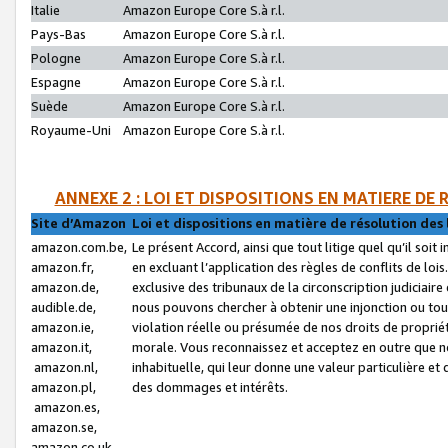
Italie
Amazon Europe Core S.à r.l.
Pays-Bas
Amazon Europe Core S.à r.l.
Pologne
Amazon Europe Core S.à r.l.
Espagne
Amazon Europe Core S.à r.l.
Suède
Amazon Europe Core S.à r.l.
Royaume-Uni
Amazon Europe Core S.à r.l.
ANNEXE 2 : LOI ET DISPOSITIONS EN MATIERE DE
Site d’Amazon
Loi et dispositions en matière de résolution des 
amazon.com.be,
Le présent Accord, ainsi que tout litige quel qu’il soi
amazon.fr,
en excluant l’application des règles de conflits de l
amazon.de,
exclusive des tribunaux de la circonscription judiciai
audible.de,
nous pouvons chercher à obtenir une injonction ou tou
amazon.ie,
violation réelle ou présumée de nos droits de proprié
amazon.it,
morale. Vous reconnaissez et acceptez en outre que n
amazon.nl,
inhabituelle, qui leur donne une valeur particulière 
amazon.pl,
des dommages et intérêts.
amazon.es,
amazon.se,
amazon.co.uk,