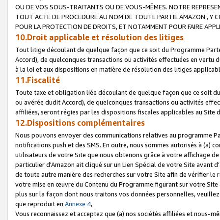
OU DE VOS SOUS-TRAITANTS OU DE VOUS-MÊMES. NOTRE REPRES
TOUT ACTE DE PROCEDURE AU NOM DE TOUTE PARTIE AMAZON , Y CO
POUR LA PROTECTION DE DROITS, ET NOTAMMENT POUR FAIRE APPL
10.Droit applicable et résolution des litiges
Tout litige découlant de quelque façon que ce soit du Programme Parte
Accord), de quelconques transactions ou activités effectuées en vertu d
à la loi et aux dispositions en matière de résolution des litiges applic
11.Fiscalité
Toute taxe et obligation liée découlant de quelque façon que ce soit 
ou avérée dudit Accord), de quelconques transactions ou activités effe
affiliées, seront régies par les dispositions fiscales applicables au Si
12.Dispositions complémentaires
Nous pouvons envoyer des communications relatives au programme Parten
notifications push et des SMS. En outre, nous sommes autorisés à (a) cont
utilisateurs de votre Site que nous obtenons grâce à votre affichage de
particulier d'Amazon ait cliqué sur un Lien Spécial de votre Site avant d
de toute autre manière des recherches sur votre Site afin de vérifier le re
votre mise en œuvre du Contenu du Programme figurant sur votre Site à
plus sur la façon dont nous traitons vos données personnelles, veuille
que reproduit en
Annexe 4
,
Vous reconnaissez et acceptez que (a) nos sociétés affiliées et nous-m