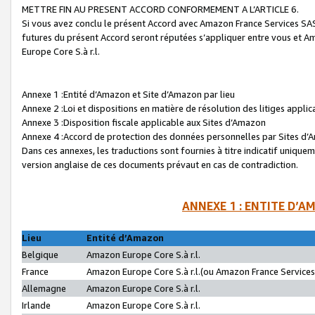
METTRE FIN AU PRESENT ACCORD CONFORMEMENT A L’ARTICLE 6.
Si vous avez conclu le présent Accord avec Amazon France Services SAS 
futures du présent Accord seront réputées s’appliquer entre vous et 
Europe Core S.à r.l.
Annexe 1 :Entité d’Amazon et Site d’Amazon par lieu
Annexe 2 :Loi et dispositions en matière de résolution des litiges appli
Annexe 3 :Disposition fiscale applicable aux Sites d’Amazon
Annexe 4 :Accord de protection des données personnelles par Sites d
Dans ces annexes, les traductions sont fournies à titre indicatif uniquem
version anglaise de ces documents prévaut en cas de contradiction.
ANNEXE 1 : ENTITE D’A
Lieu
Entité d’Amazon
Belgique
Amazon Europe Core S.à r.l.
France
Amazon Europe Core S.à r.l.(ou Amazon France Services 
Allemagne
Amazon Europe Core S.à r.l.
Irlande
Amazon Europe Core S.à r.l.