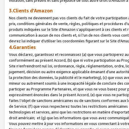
violation, sans préavis et sans préjudice de tout autre droit d’Amazo
3.Clients d’Amazon
Nos clients ne deviennent pas vos clients du fait de votre participati
prix, conditions générales de vente, règles, politiques et procédures d’u
produits indiquées sur le Site d’Amazon s’appliqueront à ces clients et
communication à aucun de nos clients et, si l’un de nos clients vous co
devrez lui indiquer d’utiliser les coordonnées figurant sur le Site d’Ama
4.Garanties
Vous déclarez, garantissez et reconnaissez (a) que vous participerez a
conformément au présent Accord, (b) que ni votre participation au Prog
Site n’enfreindront nul loi, ordonnance, règle, réglementation, ordre, li
jugement, décision ou autre exigence applicable émanant d’une autori
la protection des données, la publicité et le marketing), (c) que vous 
mineur ou autrement soumis à une incapacité légale de conclure des con
participer au Programme Partenaires, et que vous ne vous basez pour pr
expressément énoncées dans le présent Accord, (e) que vous ne particip
faites l’objet de sanctions américaines ou de sanctions conformes aux 
de Service; (f) que vous respecterez toutes les restrictions américaines
technologies et services, ainsi que les restrictions en matière d’exporta
droit américain; et (g) que les informations que vous avez communiqué
Vous pouvez mettre à jour vos informations en vous connectant à votre