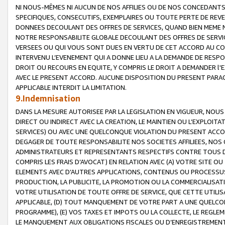
NI NOUS-MÊMES NI AUCUN DE NOS AFFILIES OU DE NOS CONCEDANT
SPECIFIQUES, CONSECUTIFS, EXEMPLAIRES OU TOUTE PERTE DE REVE
DONNEES DECOULANT DES OFFRES DE SERVICES, QUAND BIEN MEME N
NOTRE RESPONSABILITE GLOBALE DECOULANT DES OFFRES DE SERVI
VERSEES OU QUI VOUS SONT DUES EN VERTU DE CET ACCORD AU CO
INTERVENU L’EVENEMENT QUI A DONNE LIEU A LA DEMANDE DE RESP
DROIT OU RECOURS EN EQUITE, Y COMPRIS LE DROIT A DEMANDER l'
AVEC LE PRESENT ACCORD. AUCUNE DISPOSITION DU PRESENT PARAG
APPLICABLE INTERDIT LA LIMITATION.
9.Indemnisation
DANS LA MESURE AUTORISEE PAR LA LEGISLATION EN VIGUEUR, NO
DIRECT OU INDIRECT AVEC LA CREATION, LE MAINTIEN OU L’EXPLOIT
SERVICES) OU AVEC UNE QUELCONQUE VIOLATION DU PRESENT ACCO
DEGAGER DE TOUTE RESPONSABILITE NOS SOCIETES AFFILIEES, NOS 
ADMINISTRATEURS ET REPRESENTANTS RESPECTIFS CONTRE TOUS D
COMPRIS LES FRAIS D’AVOCAT) EN RELATION AVEC (A) VOTRE SITE O
ELEMENTS AVEC D’AUTRES APPLICATIONS, CONTENUS OU PROCESSUS, (
PRODUCTION, LA PUBLICITE, LA PROMOTION OU LA COMMERCIALISAT
VOTRE UTILISATION DE TOUTE OFFRE DE SERVICE, QUE CETTE UTILI
APPLICABLE, (D) TOUT MANQUEMENT DE VOTRE PART A UNE QUELCO
PROGRAMME), (E) VOS TAXES ET IMPOTS OU LA COLLECTE, LE REGLE
LE MANQUEMENT AUX OBLIGATIONS FISCALES OU D’ENREGISTREMENT 