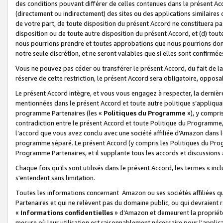
des conditions pouvant différer de celles contenues dans le présent Ac
(directement ou indirectement) des sites ou des applications similaires o
de votre part, de toute disposition du présent Accord ne constituera pa
disposition ou de toute autre disposition du présent Accord, et (d) tou
nous pourrions prendre et toutes approbations que nous pourrions donn
notre seule discrétion, et ne seront valables que si elles sont confirmée
Vous ne pouvez pas céder ou transférer le présent Accord, du fait de la 
réserve de cette restriction, le présent Accord sera obligatoire, opposab
Le présent Accord intègre, et vous vous engagez à respecter, la dernière 
mentionnées dans le présent Accord et toute autre politique s’appliqua
programme Partenaires (les «
Politiques du Programme
»), y compri
contradiction entre le présent Accord et toute Politique du Programme, 
l’accord que vous avez conclu avec une société affiliée d’Amazon dans 
programme séparé. Le présent Accord (y compris les Politiques du Progr
Programme Partenaires, et il supplante tous les accords et discussions 
Chaque fois qu’ils sont utilisés dans le présent Accord, les termes « in
s'entendent sans limitation.
Toutes les informations concernant Amazon ou ses sociétés affiliées 
Partenaires et qui ne relèvent pas du domaine public, ou qui devraient
«
Informations confidentielles
» d’Amazon et demeurent la propriété 
mesure où leur utilisation est raisonnablement nécessaire pour l'appli