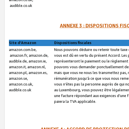
audible.co.uk
ANNEXE 3 : DISPOSITIONS FI
Site d’Amazon
Dispositions fiscales
amazon.com.be,
Nous pouvons déduire ou retenir toute taxe 
amazon.fr, amazon.de,
vous est dû en vertu du présent Accord. Les 
audible.de, amazon.ie,
représenteront le paiement ou le règlement 
amazon.it, amazon.nl,
pouvons vous demander ponctuellement des r
amazon.pl, amazon.es,
mais que vous ne nous les transmettez pas, n
amazon.se,
rémunération jusqu’à ce que vous nous reme
amazon.co.uk,
vous n’êtes pas la personne auprès de qui no
audible.co.uk
au Luxembourg, vous pouvez être légalement 
une facture répondant aux exigences d’une 
paiera la TVA applicable.