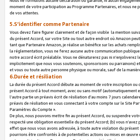
Nous ne formulons aucune déclaration ou garantie, ni aucun engagemen
moment de votre participation au Programme Partenaires, et nous ne p
de vos attentes.
5.S’identifier comme Partenaire
Vous devez faire figurer clairement et de façon visible la mention sui
du présent Accord, sur votre Site ou tout autre endroit où Amazon peut vo
tant que Partenaire Amazon, je réalise un bénéfice sur les achats remplis
la réglementation, vous ne ferez aucune autre communication publique
notre accord écrit préalable. Vous ne dénaturerez pas ni n’enjoliverez 
implicitement que nous vous soutenons, sponsorisons ou parrainons) et v
et vous ou toute autre personne physique ou morale, sauf de la manièr
6.Durée et résiliation
La durée du présent Accord débute au moment de votre inscription ou de
présent Accord à tout moment, avec ou sans motif (automatiquement et sa
l’autre partie un préavis écrit de résiliation d’au moins 7 jours calenda
préavis de résiliation en vous connectant à votre compte sur le Site Par
Paramètres du Compte ».
De plus, nous pouvons mettre fin au présent Accord, ou suspendre votre 
respecté une obligation essentielle du présent Accord; (b) vous n’avez p
effet que nous vous avons adressée, à toute autre violation du présen
pourrions être confrontés à de potentielles actions ou mises en œuvre 