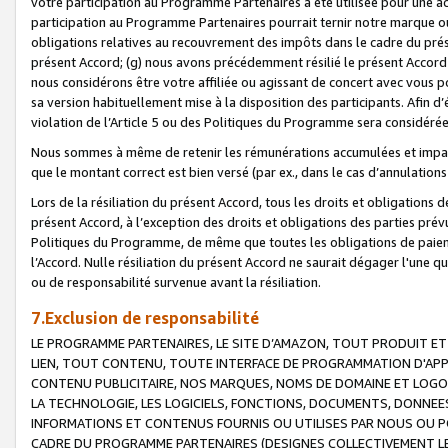
votre participation au Programme Partenaires a été utilisée pour une ac
participation au Programme Partenaires pourrait ternir notre marque ou
obligations relatives au recouvrement des impôts dans le cadre du prése
présent Accord; (g) nous avons précédemment résilié le présent Accord
nous considérons être votre affiliée ou agissant de concert avec vous 
sa version habituellement mise à la disposition des participants. Afin d’é
violation de l’Article 5 ou des Politiques du Programme sera considéré
Nous sommes à même de retenir les rémunérations accumulées et impayée
que le montant correct est bien versé (par ex., dans le cas d’annulations
Lors de la résiliation du présent Accord, tous les droits et obligations 
présent Accord, à l’exception des droits et obligations des parties prévus
Politiques du Programme, de même que toutes les obligations de paiement
l’Accord. Nulle résiliation du présent Accord ne saurait dégager l'une 
ou de responsabilité survenue avant la résiliation.
7.Exclusion de responsabilité
LE PROGRAMME PARTENAIRES, LE SITE D’AMAZON, TOUT PRODUIT ET 
LIEN, TOUT CONTENU, TOUTE INTERFACE DE PROGRAMMATION D'APP
CONTENU PUBLICITAIRE, NOS MARQUES, NOMS DE DOMAINE ET LOGOS
LA TECHNOLOGIE, LES LOGICIELS, FONCTIONS, DOCUMENTS, DONNEES
INFORMATIONS ET CONTENUS FOURNIS OU UTILISES PAR NOUS OU P
CADRE DU PROGRAMME PARTENAIRES (DESIGNES COLLECTIVEMENT LE