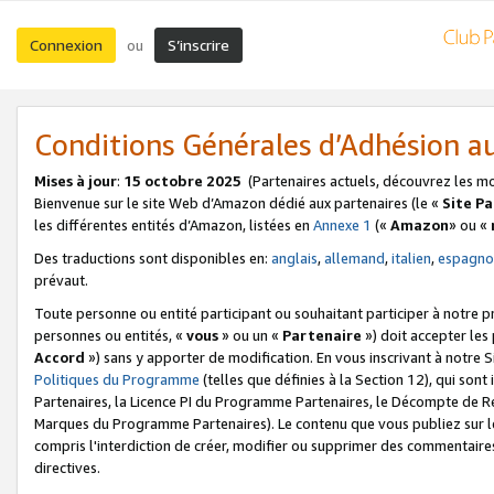
Connexion
S’inscrire
ou
Conditions Générales d’Adhésion 
Mises à jour
:
15 octobre 2025
(Partenaires actuels, découvrez les m
Bienvenue sur le site Web d’Amazon dédié aux partenaires (le «
Site P
les différentes entités d’Amazon, listées en
Annexe 1
(«
Amazon
» ou «
Des traductions sont disponibles en:
anglais
,
allemand
,
italien
,
espagno
prévaut.
Toute personne ou entité participant ou souhaitant participer à notre 
personnes ou entités, «
vous
» ou un «
Partenaire
») doit accepter le
Accord
») sans y apporter de modification. En vous inscrivant à notre Si
Politiques du Programme
(telles que définies à la Section 12), qui so
Partenaires, la Licence PI du Programme Partenaires, le Décompte de 
Marques du Programme Partenaires). Le contenu que vous publiez sur l
compris l'interdiction de créer, modifier ou supprimer des commentaires
directives.