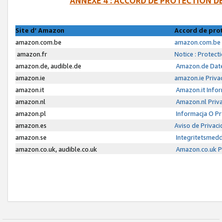
ANNEXE 4 : ACCORD DE PROTECTION 
Site d’ Amazon
Accord de pro
amazon.com.be
amazon.com.be 
amazon.fr
Notice : Protect
amazon.de, audible.de
Amazon.de Date
amazon.ie
amazon.ie Priva
amazon.it
Amazon.it Infor
amazon.nl
Amazon.nl Priva
amazon.pl
Informacja O P
amazon.es
Aviso de Privac
amazon.se
Integritetsmed
amazon.co.uk, audible.co.uk
Amazon.co.uk Pr