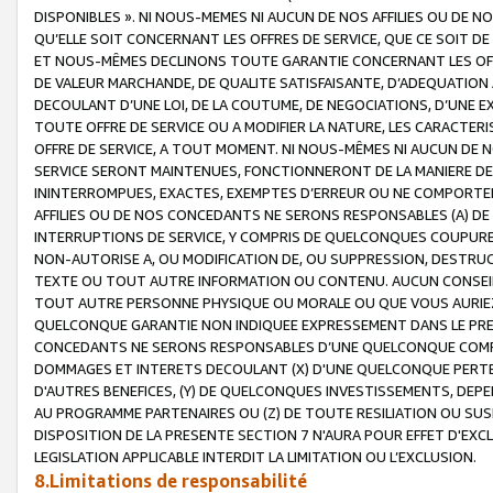
DISPONIBLES ». NI NOUS-MEMES NI AUCUN DE NOS AFFILIES OU D
QU’ELLE SOIT CONCERNANT LES OFFRES DE SERVICE, QUE CE SOIT DE
ET NOUS-MÊMES DECLINONS TOUTE GARANTIE CONCERNANT LES OFFRE
DE VALEUR MARCHANDE, DE QUALITE SATISFAISANTE, D’ADEQUATION
DECOULANT D’UNE LOI, DE LA COUTUME, DE NEGOCIATIONS, D’UNE
TOUTE OFFRE DE SERVICE OU A MODIFIER LA NATURE, LES CARACTERI
OFFRE DE SERVICE, A TOUT MOMENT. NI NOUS-MÊMES NI AUCUN DE 
SERVICE SERONT MAINTENUES, FONCTIONNERONT DE LA MANIERE DECR
ININTERROMPUES, EXACTES, EXEMPTES D’ERREUR OU NE COMPORT
AFFILIES OU DE NOS CONCEDANTS NE SERONS RESPONSABLES (A) DE
INTERRUPTIONS DE SERVICE, Y COMPRIS DE QUELCONQUES COUPURE
NON-AUTORISE A, OU MODIFICATION DE, OU SUPPRESSION, DESTRUC
TEXTE OU TOUT AUTRE INFORMATION OU CONTENU. AUCUN CONSEIL 
TOUT AUTRE PERSONNE PHYSIQUE OU MORALE OU QUE VOUS AURIEZ 
QUELCONQUE GARANTIE NON INDIQUEE EXPRESSEMENT DANS LE PRES
CONCEDANTS NE SERONS RESPONSABLES D’UNE QUELCONQUE COM
DOMMAGES ET INTERETS DECOULANT (X) D'UNE QUELCONQUE PERTE D
D'AUTRES BENEFICES, (Y) DE QUELCONQUES INVESTISSEMENTS, DEP
AU PROGRAMME PARTENAIRES OU (Z) DE TOUTE RESILIATION OU SU
DISPOSITION DE LA PRESENTE SECTION 7 N'AURA POUR EFFET D'EXC
LEGISLATION APPLICABLE INTERDIT LA LIMITATION OU L’EXCLUSION.
8.Limitations de responsabilité