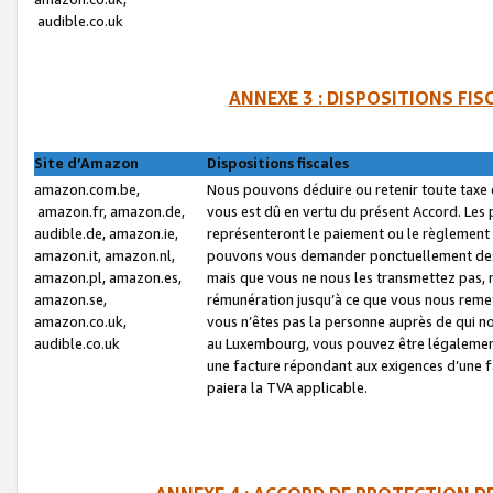
audible.co.uk
ANNEXE 3 : DISPOSITIONS FI
Site d’Amazon
Dispositions fiscales
amazon.com.be,
Nous pouvons déduire ou retenir toute taxe 
amazon.fr, amazon.de,
vous est dû en vertu du présent Accord. Les 
audible.de, amazon.ie,
représenteront le paiement ou le règlement 
amazon.it, amazon.nl,
pouvons vous demander ponctuellement des r
amazon.pl, amazon.es,
mais que vous ne nous les transmettez pas, n
amazon.se,
rémunération jusqu’à ce que vous nous reme
amazon.co.uk,
vous n’êtes pas la personne auprès de qui no
audible.co.uk
au Luxembourg, vous pouvez être légalement 
une facture répondant aux exigences d’une 
paiera la TVA applicable.