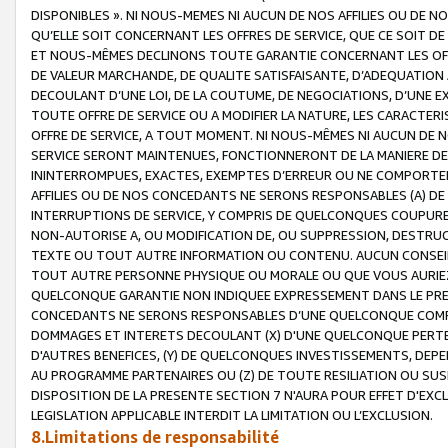
DISPONIBLES ». NI NOUS-MEMES NI AUCUN DE NOS AFFILIES OU D
QU’ELLE SOIT CONCERNANT LES OFFRES DE SERVICE, QUE CE SOIT DE
ET NOUS-MÊMES DECLINONS TOUTE GARANTIE CONCERNANT LES OFFRE
DE VALEUR MARCHANDE, DE QUALITE SATISFAISANTE, D’ADEQUATION
DECOULANT D’UNE LOI, DE LA COUTUME, DE NEGOCIATIONS, D’UNE
TOUTE OFFRE DE SERVICE OU A MODIFIER LA NATURE, LES CARACTERI
OFFRE DE SERVICE, A TOUT MOMENT. NI NOUS-MÊMES NI AUCUN DE 
SERVICE SERONT MAINTENUES, FONCTIONNERONT DE LA MANIERE DECR
ININTERROMPUES, EXACTES, EXEMPTES D’ERREUR OU NE COMPORT
AFFILIES OU DE NOS CONCEDANTS NE SERONS RESPONSABLES (A) DE
INTERRUPTIONS DE SERVICE, Y COMPRIS DE QUELCONQUES COUPURE
NON-AUTORISE A, OU MODIFICATION DE, OU SUPPRESSION, DESTRUC
TEXTE OU TOUT AUTRE INFORMATION OU CONTENU. AUCUN CONSEIL 
TOUT AUTRE PERSONNE PHYSIQUE OU MORALE OU QUE VOUS AURIEZ 
QUELCONQUE GARANTIE NON INDIQUEE EXPRESSEMENT DANS LE PRES
CONCEDANTS NE SERONS RESPONSABLES D’UNE QUELCONQUE COM
DOMMAGES ET INTERETS DECOULANT (X) D'UNE QUELCONQUE PERTE D
D'AUTRES BENEFICES, (Y) DE QUELCONQUES INVESTISSEMENTS, DEP
AU PROGRAMME PARTENAIRES OU (Z) DE TOUTE RESILIATION OU SU
DISPOSITION DE LA PRESENTE SECTION 7 N'AURA POUR EFFET D'EXC
LEGISLATION APPLICABLE INTERDIT LA LIMITATION OU L’EXCLUSION.
8.Limitations de responsabilité