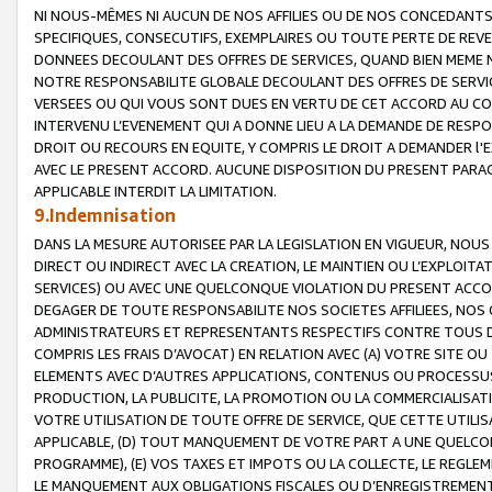
NI NOUS-MÊMES NI AUCUN DE NOS AFFILIES OU DE NOS CONCEDANT
SPECIFIQUES, CONSECUTIFS, EXEMPLAIRES OU TOUTE PERTE DE REVE
DONNEES DECOULANT DES OFFRES DE SERVICES, QUAND BIEN MEME N
NOTRE RESPONSABILITE GLOBALE DECOULANT DES OFFRES DE SERVI
VERSEES OU QUI VOUS SONT DUES EN VERTU DE CET ACCORD AU CO
INTERVENU L’EVENEMENT QUI A DONNE LIEU A LA DEMANDE DE RESP
DROIT OU RECOURS EN EQUITE, Y COMPRIS LE DROIT A DEMANDER l'
AVEC LE PRESENT ACCORD. AUCUNE DISPOSITION DU PRESENT PARAG
APPLICABLE INTERDIT LA LIMITATION.
9.Indemnisation
DANS LA MESURE AUTORISEE PAR LA LEGISLATION EN VIGUEUR, NO
DIRECT OU INDIRECT AVEC LA CREATION, LE MAINTIEN OU L’EXPLOIT
SERVICES) OU AVEC UNE QUELCONQUE VIOLATION DU PRESENT ACCO
DEGAGER DE TOUTE RESPONSABILITE NOS SOCIETES AFFILIEES, NOS 
ADMINISTRATEURS ET REPRESENTANTS RESPECTIFS CONTRE TOUS D
COMPRIS LES FRAIS D’AVOCAT) EN RELATION AVEC (A) VOTRE SITE O
ELEMENTS AVEC D’AUTRES APPLICATIONS, CONTENUS OU PROCESSUS, (
PRODUCTION, LA PUBLICITE, LA PROMOTION OU LA COMMERCIALISAT
VOTRE UTILISATION DE TOUTE OFFRE DE SERVICE, QUE CETTE UTILI
APPLICABLE, (D) TOUT MANQUEMENT DE VOTRE PART A UNE QUELCO
PROGRAMME), (E) VOS TAXES ET IMPOTS OU LA COLLECTE, LE REGLE
LE MANQUEMENT AUX OBLIGATIONS FISCALES OU D’ENREGISTREMENT 