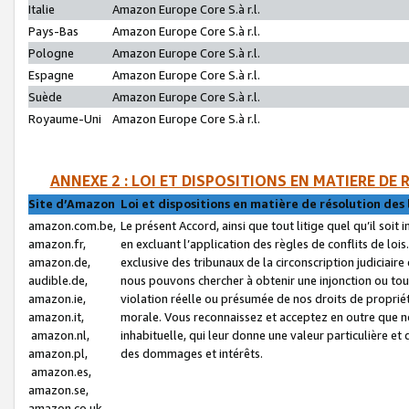
Italie
Amazon Europe Core S.à r.l.
Pays-Bas
Amazon Europe Core S.à r.l.
Pologne
Amazon Europe Core S.à r.l.
Espagne
Amazon Europe Core S.à r.l.
Suède
Amazon Europe Core S.à r.l.
Royaume-Uni
Amazon Europe Core S.à r.l.
ANNEXE 2 : LOI ET DISPOSITIONS EN MATIERE DE
Site d’Amazon
Loi et dispositions en matière de résolution des 
amazon.com.be,
Le présent Accord, ainsi que tout litige quel qu’il soi
amazon.fr,
en excluant l’application des règles de conflits de l
amazon.de,
exclusive des tribunaux de la circonscription judiciai
audible.de,
nous pouvons chercher à obtenir une injonction ou tou
amazon.ie,
violation réelle ou présumée de nos droits de proprié
amazon.it,
morale. Vous reconnaissez et acceptez en outre que n
amazon.nl,
inhabituelle, qui leur donne une valeur particulière 
amazon.pl,
des dommages et intérêts.
amazon.es,
amazon.se,
amazon.co.uk,