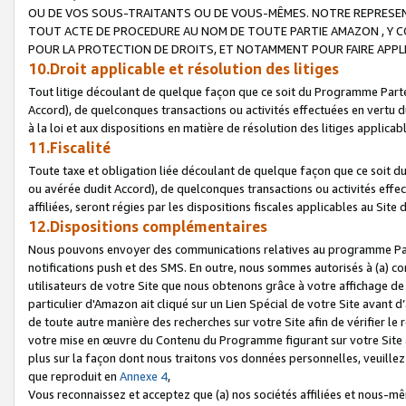
OU DE VOS SOUS-TRAITANTS OU DE VOUS-MÊMES. NOTRE REPRES
TOUT ACTE DE PROCEDURE AU NOM DE TOUTE PARTIE AMAZON , Y CO
POUR LA PROTECTION DE DROITS, ET NOTAMMENT POUR FAIRE APPL
10.Droit applicable et résolution des litiges
Tout litige découlant de quelque façon que ce soit du Programme Parte
Accord), de quelconques transactions ou activités effectuées en vertu d
à la loi et aux dispositions en matière de résolution des litiges applic
11.Fiscalité
Toute taxe et obligation liée découlant de quelque façon que ce soit 
ou avérée dudit Accord), de quelconques transactions ou activités effe
affiliées, seront régies par les dispositions fiscales applicables au Si
12.Dispositions complémentaires
Nous pouvons envoyer des communications relatives au programme Parten
notifications push et des SMS. En outre, nous sommes autorisés à (a) cont
utilisateurs de votre Site que nous obtenons grâce à votre affichage de
particulier d'Amazon ait cliqué sur un Lien Spécial de votre Site avant d
de toute autre manière des recherches sur votre Site afin de vérifier le re
votre mise en œuvre du Contenu du Programme figurant sur votre Site à
plus sur la façon dont nous traitons vos données personnelles, veuille
que reproduit en
Annexe 4
,
Vous reconnaissez et acceptez que (a) nos sociétés affiliées et nous-m