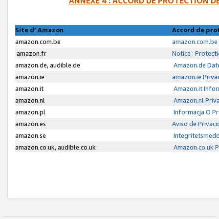
ANNEXE 4 : ACCORD DE PROTECTION 
Site d’ Amazon
Accord de pro
amazon.com.be
amazon.com.be 
amazon.fr
Notice : Protect
amazon.de, audible.de
Amazon.de Date
amazon.ie
amazon.ie Priva
amazon.it
Amazon.it Infor
amazon.nl
Amazon.nl Priva
amazon.pl
Informacja O P
amazon.es
Aviso de Privac
amazon.se
Integritetsmed
amazon.co.uk, audible.co.uk
Amazon.co.uk Pr