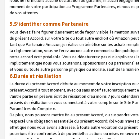
Nous ne formulons aucune déclaration ou garantie, ni aucun engagemen
moment de votre participation au Programme Partenaires, et nous ne p
de vos attentes.
5.S’identifier comme Partenaire
Vous devez faire figurer clairement et de façon visible la mention sui
du présent Accord, sur votre Site ou tout autre endroit où Amazon peut vo
tant que Partenaire Amazon, je réalise un bénéfice sur les achats remplis
la réglementation, vous ne ferez aucune autre communication publique
notre accord écrit préalable. Vous ne dénaturerez pas ni n’enjoliverez 
implicitement que nous vous soutenons, sponsorisons ou parrainons) et v
et vous ou toute autre personne physique ou morale, sauf de la manièr
6.Durée et résiliation
La durée du présent Accord débute au moment de votre inscription ou de
présent Accord à tout moment, avec ou sans motif (automatiquement et sa
l’autre partie un préavis écrit de résiliation d’au moins 7 jours calenda
préavis de résiliation en vous connectant à votre compte sur le Site Par
Paramètres du Compte ».
De plus, nous pouvons mettre fin au présent Accord, ou suspendre votre 
respecté une obligation essentielle du présent Accord; (b) vous n’avez p
effet que nous vous avons adressée, à toute autre violation du présen
pourrions être confrontés à de potentielles actions ou mises en œuvre 