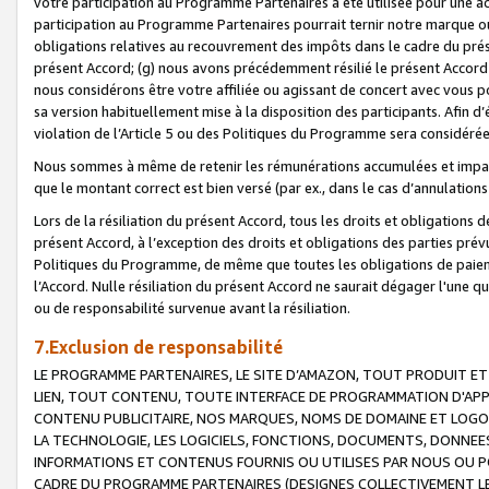
votre participation au Programme Partenaires a été utilisée pour une ac
participation au Programme Partenaires pourrait ternir notre marque ou
obligations relatives au recouvrement des impôts dans le cadre du prése
présent Accord; (g) nous avons précédemment résilié le présent Accord
nous considérons être votre affiliée ou agissant de concert avec vous 
sa version habituellement mise à la disposition des participants. Afin d’é
violation de l’Article 5 ou des Politiques du Programme sera considéré
Nous sommes à même de retenir les rémunérations accumulées et impayée
que le montant correct est bien versé (par ex., dans le cas d’annulations
Lors de la résiliation du présent Accord, tous les droits et obligations 
présent Accord, à l’exception des droits et obligations des parties prévus
Politiques du Programme, de même que toutes les obligations de paiement
l’Accord. Nulle résiliation du présent Accord ne saurait dégager l'une 
ou de responsabilité survenue avant la résiliation.
7.Exclusion de responsabilité
LE PROGRAMME PARTENAIRES, LE SITE D’AMAZON, TOUT PRODUIT ET 
LIEN, TOUT CONTENU, TOUTE INTERFACE DE PROGRAMMATION D'APP
CONTENU PUBLICITAIRE, NOS MARQUES, NOMS DE DOMAINE ET LOGOS
LA TECHNOLOGIE, LES LOGICIELS, FONCTIONS, DOCUMENTS, DONNEES
INFORMATIONS ET CONTENUS FOURNIS OU UTILISES PAR NOUS OU P
CADRE DU PROGRAMME PARTENAIRES (DESIGNES COLLECTIVEMENT LE