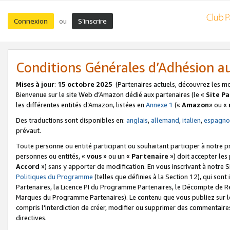
Connexion
S’inscrire
ou
Conditions Générales d’Adhésion 
Mises à jour
:
15 octobre 2025
(Partenaires actuels, découvrez les m
Bienvenue sur le site Web d’Amazon dédié aux partenaires (le «
Site P
les différentes entités d’Amazon, listées en
Annexe 1
(«
Amazon
» ou «
Des traductions sont disponibles en:
anglais
,
allemand
,
italien
,
espagno
prévaut.
Toute personne ou entité participant ou souhaitant participer à notre 
personnes ou entités, «
vous
» ou un «
Partenaire
») doit accepter le
Accord
») sans y apporter de modification. En vous inscrivant à notre Si
Politiques du Programme
(telles que définies à la Section 12), qui so
Partenaires, la Licence PI du Programme Partenaires, le Décompte de 
Marques du Programme Partenaires). Le contenu que vous publiez sur l
compris l'interdiction de créer, modifier ou supprimer des commentaires
directives.