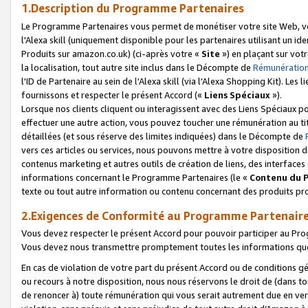
1.Description du Programme Partenaires
Le Programme Partenaires vous permet de monétiser votre site Web, vos 
l'Alexa skill (uniquement disponible pour les partenaires utilisant un 
Produits sur amazon.co.uk) (ci-après votre «
Site
») en plaçant sur votr
la localisation, tout autre site inclus dans le Décompte de
Rémunération
l'ID de Partenaire au sein de l'Alexa skill (via l'Alexa Shopping Kit). Le
fournissons et respecter le présent Accord («
Liens Spéciaux
»).
Lorsque nos clients cliquent ou interagissent avec des Liens Spéciaux p
effectuer une autre action, vous pouvez toucher une rémunération au ti
détaillées (et sous réserve des limites indiquées) dans le Décompte de
vers ces articles ou services, nous pouvons mettre à votre disposition d
contenus marketing et autres outils de création de liens, des interfaces
informations concernant le Programme Partenaires (le «
Contenu du 
texte ou tout autre information ou contenu concernant des produits prop
2.Exigences de Conformité au Programme Partenair
Vous devez respecter le présent Accord pour pouvoir participer au Pr
Vous devez nous transmettre promptement toutes les informations que
En cas de violation de votre part du présent Accord ou de conditions g
ou recours à notre disposition, nous nous réservons le droit de (dans 
de renoncer à) toute rémunération qui vous serait autrement due en ver