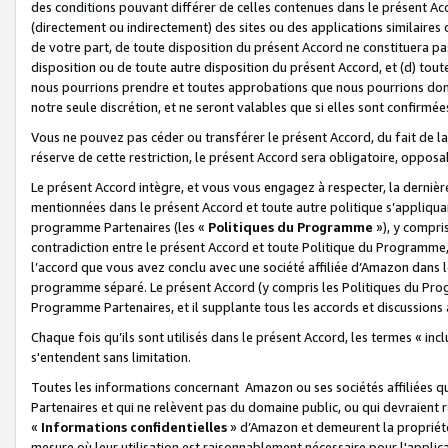
des conditions pouvant différer de celles contenues dans le présent Ac
(directement ou indirectement) des sites ou des applications similaires o
de votre part, de toute disposition du présent Accord ne constituera pa
disposition ou de toute autre disposition du présent Accord, et (d) tou
nous pourrions prendre et toutes approbations que nous pourrions donn
notre seule discrétion, et ne seront valables que si elles sont confirmée
Vous ne pouvez pas céder ou transférer le présent Accord, du fait de la 
réserve de cette restriction, le présent Accord sera obligatoire, opposab
Le présent Accord intègre, et vous vous engagez à respecter, la dernière 
mentionnées dans le présent Accord et toute autre politique s’appliqua
programme Partenaires (les «
Politiques du Programme
»), y compri
contradiction entre le présent Accord et toute Politique du Programme, 
l’accord que vous avez conclu avec une société affiliée d’Amazon dans 
programme séparé. Le présent Accord (y compris les Politiques du Progr
Programme Partenaires, et il supplante tous les accords et discussions 
Chaque fois qu’ils sont utilisés dans le présent Accord, les termes « in
s'entendent sans limitation.
Toutes les informations concernant Amazon ou ses sociétés affiliées 
Partenaires et qui ne relèvent pas du domaine public, ou qui devraient
«
Informations confidentielles
» d’Amazon et demeurent la propriété 
mesure où leur utilisation est raisonnablement nécessaire pour l'appli