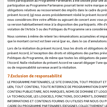
votre participation au Programme Partenaires a été utilisée pour une ac
participation au Programme Partenaires pourrait ternir notre marque ou
obligations relatives au recouvrement des impôts dans le cadre du prése
présent Accord; (g) nous avons précédemment résilié le présent Accord
nous considérons être votre affiliée ou agissant de concert avec vous 
sa version habituellement mise à la disposition des participants. Afin d’é
violation de l’Article 5 ou des Politiques du Programme sera considéré
Nous sommes à même de retenir les rémunérations accumulées et impayée
que le montant correct est bien versé (par ex., dans le cas d’annulations
Lors de la résiliation du présent Accord, tous les droits et obligations 
présent Accord, à l’exception des droits et obligations des parties prévus
Politiques du Programme, de même que toutes les obligations de paiement
l’Accord. Nulle résiliation du présent Accord ne saurait dégager l'une 
ou de responsabilité survenue avant la résiliation.
7.Exclusion de responsabilité
LE PROGRAMME PARTENAIRES, LE SITE D’AMAZON, TOUT PRODUIT ET 
LIEN, TOUT CONTENU, TOUTE INTERFACE DE PROGRAMMATION D'APP
CONTENU PUBLICITAIRE, NOS MARQUES, NOMS DE DOMAINE ET LOGOS
LA TECHNOLOGIE, LES LOGICIELS, FONCTIONS, DOCUMENTS, DONNEES
INFORMATIONS ET CONTENUS FOURNIS OU UTILISES PAR NOUS OU P
CADRE DU PROGRAMME PARTENAIRES (DESIGNES COLLECTIVEMENT LE