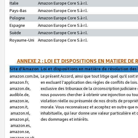
Italie
Amazon Europe Core S.à r.l.
Pays-Bas
Amazon Europe Core S.à r.l.
Pologne
Amazon Europe Core S.à r.l.
Espagne
Amazon Europe Core S.à r.l.
Suède
Amazon Europe Core S.à r.l.
Royaume-Uni
Amazon Europe Core S.à r.l.
ANNEXE 2 : LOI ET DISPOSITIONS EN MATIERE DE
Site d’Amazon
Loi et dispositions en matière de résolution des 
amazon.com.be,
Le présent Accord, ainsi que tout litige quel qu’il soi
amazon.fr,
en excluant l’application des règles de conflits de l
amazon.de,
exclusive des tribunaux de la circonscription judiciai
audible.de,
nous pouvons chercher à obtenir une injonction ou tou
amazon.ie,
violation réelle ou présumée de nos droits de proprié
amazon.it,
morale. Vous reconnaissez et acceptez en outre que n
amazon.nl,
inhabituelle, qui leur donne une valeur particulière 
amazon.pl,
des dommages et intérêts.
amazon.es,
amazon.se,
amazon.co.uk,