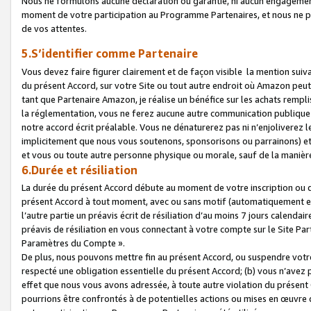
Nous ne formulons aucune déclaration ou garantie, ni aucun engagemen
moment de votre participation au Programme Partenaires, et nous ne p
de vos attentes.
5.S’identifier comme Partenaire
Vous devez faire figurer clairement et de façon visible la mention sui
du présent Accord, sur votre Site ou tout autre endroit où Amazon peut vo
tant que Partenaire Amazon, je réalise un bénéfice sur les achats remplis
la réglementation, vous ne ferez aucune autre communication publique
notre accord écrit préalable. Vous ne dénaturerez pas ni n’enjoliverez 
implicitement que nous vous soutenons, sponsorisons ou parrainons) et v
et vous ou toute autre personne physique ou morale, sauf de la manièr
6.Durée et résiliation
La durée du présent Accord débute au moment de votre inscription ou de
présent Accord à tout moment, avec ou sans motif (automatiquement et sa
l’autre partie un préavis écrit de résiliation d’au moins 7 jours calenda
préavis de résiliation en vous connectant à votre compte sur le Site Par
Paramètres du Compte ».
De plus, nous pouvons mettre fin au présent Accord, ou suspendre votre 
respecté une obligation essentielle du présent Accord; (b) vous n’avez p
effet que nous vous avons adressée, à toute autre violation du présen
pourrions être confrontés à de potentielles actions ou mises en œuvre 