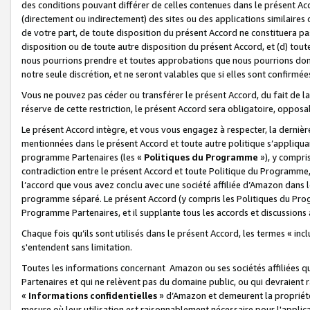
des conditions pouvant différer de celles contenues dans le présent Ac
(directement ou indirectement) des sites ou des applications similaires o
de votre part, de toute disposition du présent Accord ne constituera pa
disposition ou de toute autre disposition du présent Accord, et (d) tou
nous pourrions prendre et toutes approbations que nous pourrions donn
notre seule discrétion, et ne seront valables que si elles sont confirmée
Vous ne pouvez pas céder ou transférer le présent Accord, du fait de la 
réserve de cette restriction, le présent Accord sera obligatoire, opposab
Le présent Accord intègre, et vous vous engagez à respecter, la dernière 
mentionnées dans le présent Accord et toute autre politique s’appliqua
programme Partenaires (les «
Politiques du Programme
»), y compri
contradiction entre le présent Accord et toute Politique du Programme, 
l’accord que vous avez conclu avec une société affiliée d’Amazon dans 
programme séparé. Le présent Accord (y compris les Politiques du Progr
Programme Partenaires, et il supplante tous les accords et discussions 
Chaque fois qu’ils sont utilisés dans le présent Accord, les termes « in
s'entendent sans limitation.
Toutes les informations concernant Amazon ou ses sociétés affiliées 
Partenaires et qui ne relèvent pas du domaine public, ou qui devraient
«
Informations confidentielles
» d’Amazon et demeurent la propriété 
mesure où leur utilisation est raisonnablement nécessaire pour l'appli