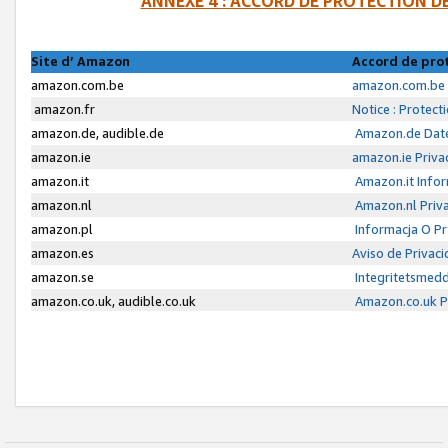
ANNEXE 4 : ACCORD DE PROTECTION 
Site d’ Amazon
Accord de pro
amazon.com.be
amazon.com.be 
amazon.fr
Notice : Protect
amazon.de, audible.de
Amazon.de Date
amazon.ie
amazon.ie Priva
amazon.it
Amazon.it Infor
amazon.nl
Amazon.nl Priva
amazon.pl
Informacja O P
amazon.es
Aviso de Privac
amazon.se
Integritetsmed
amazon.co.uk, audible.co.uk
Amazon.co.uk Pr