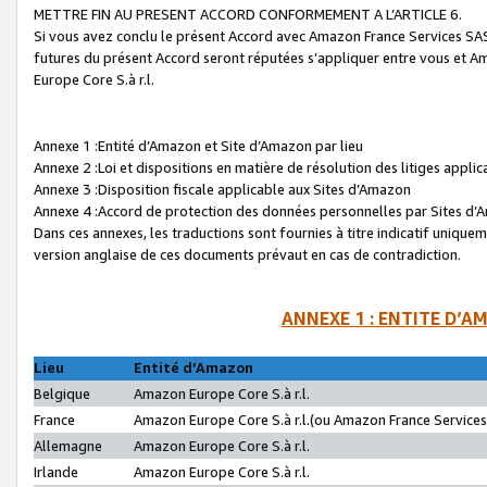
METTRE FIN AU PRESENT ACCORD CONFORMEMENT A L’ARTICLE 6.
Si vous avez conclu le présent Accord avec Amazon France Services SAS 
futures du présent Accord seront réputées s’appliquer entre vous et 
Europe Core S.à r.l.
Annexe 1 :Entité d’Amazon et Site d’Amazon par lieu
Annexe 2 :Loi et dispositions en matière de résolution des litiges appli
Annexe 3 :Disposition fiscale applicable aux Sites d’Amazon
Annexe 4 :Accord de protection des données personnelles par Sites d
Dans ces annexes, les traductions sont fournies à titre indicatif uniquem
version anglaise de ces documents prévaut en cas de contradiction.
ANNEXE 1 : ENTITE D’A
Lieu
Entité d’Amazon
Belgique
Amazon Europe Core S.à r.l.
France
Amazon Europe Core S.à r.l.(ou Amazon France Services 
Allemagne
Amazon Europe Core S.à r.l.
Irlande
Amazon Europe Core S.à r.l.