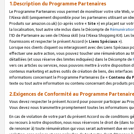
1.Description du Programme Partenaires
Le Programme Partenaires vous permet de monétiser votre site Web, vos 
l'Alexa skill (uniquement disponible pour les partenaires utilisant un 
Produits sur amazon.co.uk) (ci-après votre «
Site
») en plaçant sur votr
la localisation, tout autre site inclus dans le Décompte de
Rémunération
l'ID de Partenaire au sein de l'Alexa skill (via l'Alexa Shopping Kit). Le
fournissons et respecter le présent Accord («
Liens Spéciaux
»).
Lorsque nos clients cliquent ou interagissent avec des Liens Spéciaux p
effectuer une autre action, vous pouvez toucher une rémunération au ti
détaillées (et sous réserve des limites indiquées) dans le Décompte de
vers ces articles ou services, nous pouvons mettre à votre disposition d
contenus marketing et autres outils de création de liens, des interfaces
informations concernant le Programme Partenaires (le «
Contenu du 
texte ou tout autre information ou contenu concernant des produits prop
2.Exigences de Conformité au Programme Partenair
Vous devez respecter le présent Accord pour pouvoir participer au Pr
Vous devez nous transmettre promptement toutes les informations que
En cas de violation de votre part du présent Accord ou de conditions g
ou recours à notre disposition, nous nous réservons le droit de (dans 
de renoncer à) toute rémunération qui vous serait autrement due en ver