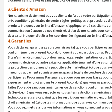
violation, sans préavis et sans préjudice de tout autre droit d’Amazo
3.Clients d’Amazon
Nos clients ne deviennent pas vos clients du fait de votre participati
prix, conditions générales de vente, règles, politiques et procédures d’u
produits indiquées sur le Site d’Amazon s’appliqueront à ces clients et
communication à aucun de nos clients et, si l’un de nos clients vous co
devrez lui indiquer d’utiliser les coordonnées figurant sur le Site d’Ama
4.Garanties
Vous déclarez, garantissez et reconnaissez (a) que vous participerez a
conformément au présent Accord, (b) que ni votre participation au Prog
Site n’enfreindront nul loi, ordonnance, règle, réglementation, ordre, li
jugement, décision ou autre exigence applicable émanant d’une autori
la protection des données, la publicité et le marketing), (c) que vous 
mineur ou autrement soumis à une incapacité légale de conclure des con
participer au Programme Partenaires, et que vous ne vous basez pour pr
expressément énoncées dans le présent Accord, (e) que vous ne particip
faites l’objet de sanctions américaines ou de sanctions conformes aux 
de Service; (f) que vous respecterez toutes les restrictions américaines
technologies et services, ainsi que les restrictions en matière d’exporta
droit américain; et (g) que les informations que vous avez communiqué
Vous pouvez mettre à jour vos informations en vous connectant à votre