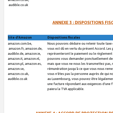
audible.co.uk
ANNEXE 3 : DISPOSITIONS FI
Site d’Amazon
Dispositions fiscales
amazon.com.be,
Nous pouvons déduire ou retenir toute taxe 
amazon.fr, amazon.de,
vous est dû en vertu du présent Accord. Les 
audible.de, amazon.ie,
représenteront le paiement ou le règlement 
amazon.it, amazon.nl,
pouvons vous demander ponctuellement des r
amazon.pl, amazon.es,
mais que vous ne nous les transmettez pas, n
amazon.se,
rémunération jusqu’à ce que vous nous reme
amazon.co.uk,
vous n’êtes pas la personne auprès de qui no
audible.co.uk
au Luxembourg, vous pouvez être légalement 
une facture répondant aux exigences d’une 
paiera la TVA applicable.