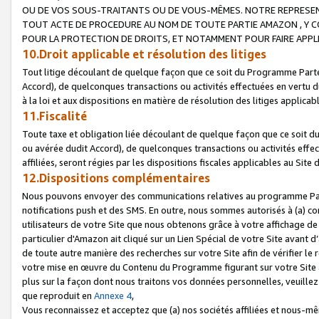
OU DE VOS SOUS-TRAITANTS OU DE VOUS-MÊMES. NOTRE REPRES
TOUT ACTE DE PROCEDURE AU NOM DE TOUTE PARTIE AMAZON , Y CO
POUR LA PROTECTION DE DROITS, ET NOTAMMENT POUR FAIRE APPL
10.Droit applicable et résolution des litiges
Tout litige découlant de quelque façon que ce soit du Programme Parte
Accord), de quelconques transactions ou activités effectuées en vertu d
à la loi et aux dispositions en matière de résolution des litiges applic
11.Fiscalité
Toute taxe et obligation liée découlant de quelque façon que ce soit 
ou avérée dudit Accord), de quelconques transactions ou activités effe
affiliées, seront régies par les dispositions fiscales applicables au Si
12.Dispositions complémentaires
Nous pouvons envoyer des communications relatives au programme Parten
notifications push et des SMS. En outre, nous sommes autorisés à (a) cont
utilisateurs de votre Site que nous obtenons grâce à votre affichage de
particulier d'Amazon ait cliqué sur un Lien Spécial de votre Site avant d
de toute autre manière des recherches sur votre Site afin de vérifier le re
votre mise en œuvre du Contenu du Programme figurant sur votre Site à
plus sur la façon dont nous traitons vos données personnelles, veuille
que reproduit en
Annexe 4
,
Vous reconnaissez et acceptez que (a) nos sociétés affiliées et nous-m