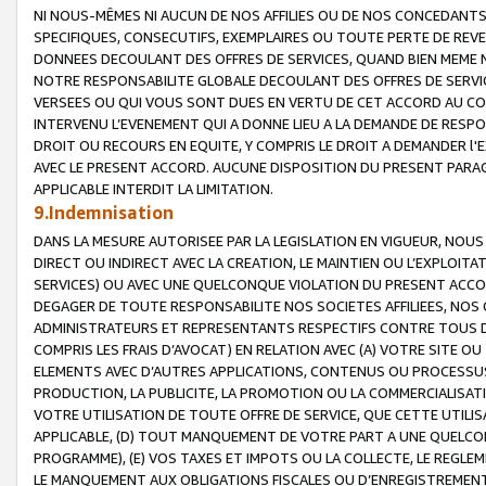
NI NOUS-MÊMES NI AUCUN DE NOS AFFILIES OU DE NOS CONCEDANT
SPECIFIQUES, CONSECUTIFS, EXEMPLAIRES OU TOUTE PERTE DE REVE
DONNEES DECOULANT DES OFFRES DE SERVICES, QUAND BIEN MEME N
NOTRE RESPONSABILITE GLOBALE DECOULANT DES OFFRES DE SERVI
VERSEES OU QUI VOUS SONT DUES EN VERTU DE CET ACCORD AU CO
INTERVENU L’EVENEMENT QUI A DONNE LIEU A LA DEMANDE DE RESP
DROIT OU RECOURS EN EQUITE, Y COMPRIS LE DROIT A DEMANDER l'
AVEC LE PRESENT ACCORD. AUCUNE DISPOSITION DU PRESENT PARAG
APPLICABLE INTERDIT LA LIMITATION.
9.Indemnisation
DANS LA MESURE AUTORISEE PAR LA LEGISLATION EN VIGUEUR, NO
DIRECT OU INDIRECT AVEC LA CREATION, LE MAINTIEN OU L’EXPLOIT
SERVICES) OU AVEC UNE QUELCONQUE VIOLATION DU PRESENT ACCO
DEGAGER DE TOUTE RESPONSABILITE NOS SOCIETES AFFILIEES, NOS 
ADMINISTRATEURS ET REPRESENTANTS RESPECTIFS CONTRE TOUS D
COMPRIS LES FRAIS D’AVOCAT) EN RELATION AVEC (A) VOTRE SITE O
ELEMENTS AVEC D’AUTRES APPLICATIONS, CONTENUS OU PROCESSUS, (
PRODUCTION, LA PUBLICITE, LA PROMOTION OU LA COMMERCIALISAT
VOTRE UTILISATION DE TOUTE OFFRE DE SERVICE, QUE CETTE UTILI
APPLICABLE, (D) TOUT MANQUEMENT DE VOTRE PART A UNE QUELCO
PROGRAMME), (E) VOS TAXES ET IMPOTS OU LA COLLECTE, LE REGLE
LE MANQUEMENT AUX OBLIGATIONS FISCALES OU D’ENREGISTREMENT 