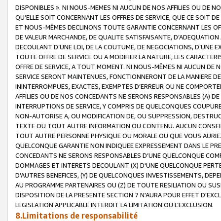
DISPONIBLES ». NI NOUS-MEMES NI AUCUN DE NOS AFFILIES OU D
QU’ELLE SOIT CONCERNANT LES OFFRES DE SERVICE, QUE CE SOIT DE
ET NOUS-MÊMES DECLINONS TOUTE GARANTIE CONCERNANT LES OFFRE
DE VALEUR MARCHANDE, DE QUALITE SATISFAISANTE, D’ADEQUATION
DECOULANT D’UNE LOI, DE LA COUTUME, DE NEGOCIATIONS, D’UNE
TOUTE OFFRE DE SERVICE OU A MODIFIER LA NATURE, LES CARACTERI
OFFRE DE SERVICE, A TOUT MOMENT. NI NOUS-MÊMES NI AUCUN DE 
SERVICE SERONT MAINTENUES, FONCTIONNERONT DE LA MANIERE DECR
ININTERROMPUES, EXACTES, EXEMPTES D’ERREUR OU NE COMPORT
AFFILIES OU DE NOS CONCEDANTS NE SERONS RESPONSABLES (A) DE
INTERRUPTIONS DE SERVICE, Y COMPRIS DE QUELCONQUES COUPURE
NON-AUTORISE A, OU MODIFICATION DE, OU SUPPRESSION, DESTRUC
TEXTE OU TOUT AUTRE INFORMATION OU CONTENU. AUCUN CONSEIL 
TOUT AUTRE PERSONNE PHYSIQUE OU MORALE OU QUE VOUS AURIEZ 
QUELCONQUE GARANTIE NON INDIQUEE EXPRESSEMENT DANS LE PRES
CONCEDANTS NE SERONS RESPONSABLES D’UNE QUELCONQUE COM
DOMMAGES ET INTERETS DECOULANT (X) D'UNE QUELCONQUE PERTE D
D'AUTRES BENEFICES, (Y) DE QUELCONQUES INVESTISSEMENTS, DEP
AU PROGRAMME PARTENAIRES OU (Z) DE TOUTE RESILIATION OU SU
DISPOSITION DE LA PRESENTE SECTION 7 N'AURA POUR EFFET D'EXC
LEGISLATION APPLICABLE INTERDIT LA LIMITATION OU L’EXCLUSION.
8.Limitations de responsabilité