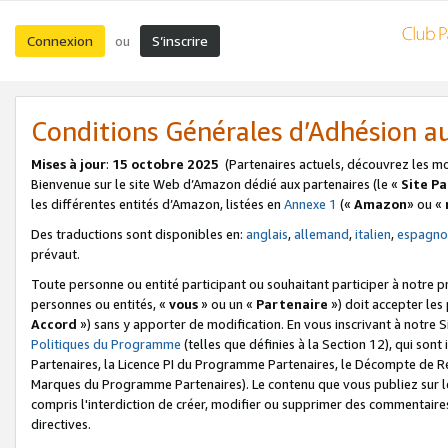
Connexion
S’inscrire
ou
Conditions Générales d’Adhésion 
Mises à jour
:
15 octobre 2025
(Partenaires actuels, découvrez les m
Bienvenue sur le site Web d’Amazon dédié aux partenaires (le «
Site P
les différentes entités d’Amazon, listées en
Annexe 1
(«
Amazon
» ou «
Des traductions sont disponibles en:
anglais
,
allemand
,
italien
,
espagno
prévaut.
Toute personne ou entité participant ou souhaitant participer à notre 
personnes ou entités, «
vous
» ou un «
Partenaire
») doit accepter le
Accord
») sans y apporter de modification. En vous inscrivant à notre Si
Politiques du Programme
(telles que définies à la Section 12), qui so
Partenaires, la Licence PI du Programme Partenaires, le Décompte de 
Marques du Programme Partenaires). Le contenu que vous publiez sur l
compris l'interdiction de créer, modifier ou supprimer des commentaires
directives.