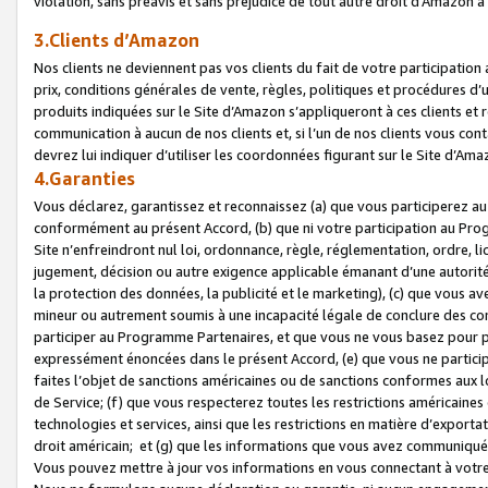
violation, sans préavis et sans préjudice de tout autre droit d’Amazo
3.Clients d’Amazon
Nos clients ne deviennent pas vos clients du fait de votre participati
prix, conditions générales de vente, règles, politiques et procédures d’u
produits indiquées sur le Site d’Amazon s’appliqueront à ces clients et
communication à aucun de nos clients et, si l’un de nos clients vous co
devrez lui indiquer d’utiliser les coordonnées figurant sur le Site d’Ama
4.Garanties
Vous déclarez, garantissez et reconnaissez (a) que vous participerez a
conformément au présent Accord, (b) que ni votre participation au Prog
Site n’enfreindront nul loi, ordonnance, règle, réglementation, ordre, li
jugement, décision ou autre exigence applicable émanant d’une autori
la protection des données, la publicité et le marketing), (c) que vous 
mineur ou autrement soumis à une incapacité légale de conclure des con
participer au Programme Partenaires, et que vous ne vous basez pour pr
expressément énoncées dans le présent Accord, (e) que vous ne particip
faites l’objet de sanctions américaines ou de sanctions conformes aux 
de Service; (f) que vous respecterez toutes les restrictions américaines
technologies et services, ainsi que les restrictions en matière d’exporta
droit américain; et (g) que les informations que vous avez communiqué
Vous pouvez mettre à jour vos informations en vous connectant à votre