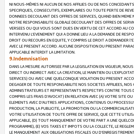
NI NOUS-MÊMES NI AUCUN DE NOS AFFILIES OU DE NOS CONCEDANT
SPECIFIQUES, CONSECUTIFS, EXEMPLAIRES OU TOUTE PERTE DE REVE
DONNEES DECOULANT DES OFFRES DE SERVICES, QUAND BIEN MEME N
NOTRE RESPONSABILITE GLOBALE DECOULANT DES OFFRES DE SERVI
VERSEES OU QUI VOUS SONT DUES EN VERTU DE CET ACCORD AU CO
INTERVENU L’EVENEMENT QUI A DONNE LIEU A LA DEMANDE DE RESP
DROIT OU RECOURS EN EQUITE, Y COMPRIS LE DROIT A DEMANDER l'
AVEC LE PRESENT ACCORD. AUCUNE DISPOSITION DU PRESENT PARAG
APPLICABLE INTERDIT LA LIMITATION.
9.Indemnisation
DANS LA MESURE AUTORISEE PAR LA LEGISLATION EN VIGUEUR, NO
DIRECT OU INDIRECT AVEC LA CREATION, LE MAINTIEN OU L’EXPLOIT
SERVICES) OU AVEC UNE QUELCONQUE VIOLATION DU PRESENT ACCO
DEGAGER DE TOUTE RESPONSABILITE NOS SOCIETES AFFILIEES, NOS 
ADMINISTRATEURS ET REPRESENTANTS RESPECTIFS CONTRE TOUS D
COMPRIS LES FRAIS D’AVOCAT) EN RELATION AVEC (A) VOTRE SITE O
ELEMENTS AVEC D’AUTRES APPLICATIONS, CONTENUS OU PROCESSUS, (
PRODUCTION, LA PUBLICITE, LA PROMOTION OU LA COMMERCIALISAT
VOTRE UTILISATION DE TOUTE OFFRE DE SERVICE, QUE CETTE UTILI
APPLICABLE, (D) TOUT MANQUEMENT DE VOTRE PART A UNE QUELCO
PROGRAMME), (E) VOS TAXES ET IMPOTS OU LA COLLECTE, LE REGLE
LE MANQUEMENT AUX OBLIGATIONS FISCALES OU D’ENREGISTREMENT 