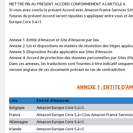
METTRE FIN AU PRESENT ACCORD CONFORMEMENT A L’ARTICLE 6.
Si vous avez conclu le présent Accord avec Amazon France Services SAS 
futures du présent Accord seront réputées s’appliquer entre vous et 
Europe Core S.à r.l.
Annexe 1 :Entité d’Amazon et Site d’Amazon par lieu
Annexe 2 :Loi et dispositions en matière de résolution des litiges appli
Annexe 3 :Disposition fiscale applicable aux Sites d’Amazon
Annexe 4 :Accord de protection des données personnelles par Sites d
Dans ces annexes, les traductions sont fournies à titre indicatif uniquem
version anglaise de ces documents prévaut en cas de contradiction.
ANNEXE 1 : ENTITE D’A
Lieu
Entité d’Amazon
Belgique
Amazon Europe Core S.à r.l.
France
Amazon Europe Core S.à r.l.(ou Amazon France Services 
Allemagne
Amazon Europe Core S.à r.l.
Irlande
Amazon Europe Core S.à r.l.