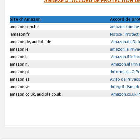
ANNEXE 4 : ACCORD DE PROTECTION 
Site d’ Amazon
Accord de pro
amazon.com.be
amazon.com.be 
amazon.fr
Notice : Protect
amazon.de, audible.de
Amazon.de Date
amazon.ie
amazon.ie Priva
amazon.it
Amazon.it Infor
amazon.nl
Amazon.nl Priva
amazon.pl
Informacja O P
amazon.es
Aviso de Privac
amazon.se
Integritetsmed
amazon.co.uk, audible.co.uk
Amazon.co.uk Pr