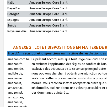
Italie
Amazon Europe Core S.à r.l.
Pays-Bas
Amazon Europe Core S.à r.l.
Pologne
Amazon Europe Core S.à r.l.
Espagne
Amazon Europe Core S.à r.l.
Suède
Amazon Europe Core S.à r.l.
Royaume-Uni
Amazon Europe Core S.à r.l.
ANNEXE 2 : LOI ET DISPOSITIONS EN MATIERE DE
Site d’Amazon
Loi et dispositions en matière de résolution des 
amazon.com.be,
Le présent Accord, ainsi que tout litige quel qu’il soi
amazon.fr,
en excluant l’application des règles de conflits de l
amazon.de,
exclusive des tribunaux de la circonscription judiciai
audible.de,
nous pouvons chercher à obtenir une injonction ou tou
amazon.ie,
violation réelle ou présumée de nos droits de proprié
amazon.it,
morale. Vous reconnaissez et acceptez en outre que n
amazon.nl,
inhabituelle, qui leur donne une valeur particulière 
amazon.pl,
des dommages et intérêts.
amazon.es,
amazon.se,
amazon.co.uk,