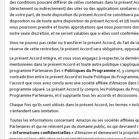
des conditions pouvant différer de celles contenues dans le présent Ac
(directement ou indirectement) des sites ou des applications similaires o
de votre part, de toute disposition du présent Accord ne constituera pa
disposition ou de toute autre disposition du présent Accord, et (d) tou
nous pourrions prendre et toutes approbations que nous pourrions donn
notre seule discrétion, et ne seront valables que si elles sont confirmée
Vous ne pouvez pas céder ou transférer le présent Accord, du fait de la 
réserve de cette restriction, le présent Accord sera obligatoire, opposab
Le présent Accord intègre, et vous vous engagez à respecter, la dernière 
mentionnées dans le présent Accord et toute autre politique s’appliqua
programme Partenaires (les «
Politiques du Programme
»), y compri
contradiction entre le présent Accord et toute Politique du Programme, 
l’accord que vous avez conclu avec une société affiliée d’Amazon dans 
programme séparé. Le présent Accord (y compris les Politiques du Progr
Programme Partenaires, et il supplante tous les accords et discussions 
Chaque fois qu’ils sont utilisés dans le présent Accord, les termes « in
s'entendent sans limitation.
Toutes les informations concernant Amazon ou ses sociétés affiliées 
Partenaires et qui ne relèvent pas du domaine public, ou qui devraient
«
Informations confidentielles
» d’Amazon et demeurent la propriété 
mesure où leur utilisation est raisonnablement nécessaire pour l'appli