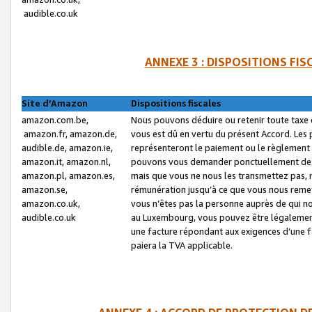
audible.co.uk
ANNEXE 3 : DISPOSITIONS FI
Site d’Amazon
Dispositions fiscales
amazon.com.be,
Nous pouvons déduire ou retenir toute taxe 
amazon.fr, amazon.de,
vous est dû en vertu du présent Accord. Les 
audible.de, amazon.ie,
représenteront le paiement ou le règlement 
amazon.it, amazon.nl,
pouvons vous demander ponctuellement des r
amazon.pl, amazon.es,
mais que vous ne nous les transmettez pas, n
amazon.se,
rémunération jusqu’à ce que vous nous reme
amazon.co.uk,
vous n’êtes pas la personne auprès de qui no
audible.co.uk
au Luxembourg, vous pouvez être légalement 
une facture répondant aux exigences d’une 
paiera la TVA applicable.