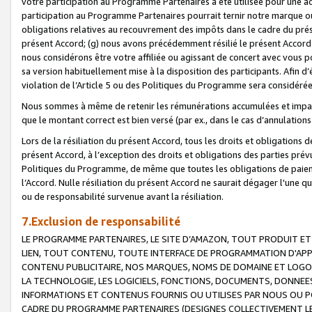
votre participation au Programme Partenaires a été utilisée pour une ac
participation au Programme Partenaires pourrait ternir notre marque ou
obligations relatives au recouvrement des impôts dans le cadre du prése
présent Accord; (g) nous avons précédemment résilié le présent Accord
nous considérons être votre affiliée ou agissant de concert avec vous 
sa version habituellement mise à la disposition des participants. Afin d’é
violation de l’Article 5 ou des Politiques du Programme sera considéré
Nous sommes à même de retenir les rémunérations accumulées et impayée
que le montant correct est bien versé (par ex., dans le cas d’annulations
Lors de la résiliation du présent Accord, tous les droits et obligations 
présent Accord, à l’exception des droits et obligations des parties prévus
Politiques du Programme, de même que toutes les obligations de paiement
l’Accord. Nulle résiliation du présent Accord ne saurait dégager l'une 
ou de responsabilité survenue avant la résiliation.
7.Exclusion de responsabilité
LE PROGRAMME PARTENAIRES, LE SITE D’AMAZON, TOUT PRODUIT ET 
LIEN, TOUT CONTENU, TOUTE INTERFACE DE PROGRAMMATION D'APP
CONTENU PUBLICITAIRE, NOS MARQUES, NOMS DE DOMAINE ET LOGOS
LA TECHNOLOGIE, LES LOGICIELS, FONCTIONS, DOCUMENTS, DONNEES
INFORMATIONS ET CONTENUS FOURNIS OU UTILISES PAR NOUS OU P
CADRE DU PROGRAMME PARTENAIRES (DESIGNES COLLECTIVEMENT LE