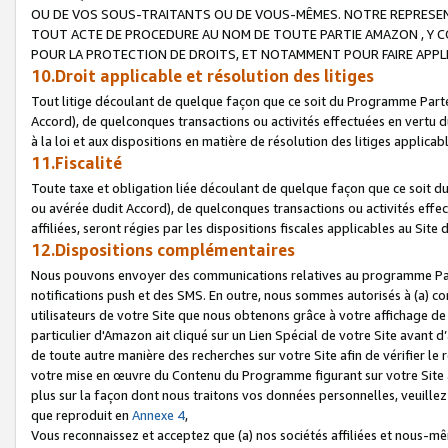
OU DE VOS SOUS-TRAITANTS OU DE VOUS-MÊMES. NOTRE REPRES
TOUT ACTE DE PROCEDURE AU NOM DE TOUTE PARTIE AMAZON , Y CO
POUR LA PROTECTION DE DROITS, ET NOTAMMENT POUR FAIRE APPL
10.Droit applicable et résolution des litiges
Tout litige découlant de quelque façon que ce soit du Programme Parte
Accord), de quelconques transactions ou activités effectuées en vertu d
à la loi et aux dispositions en matière de résolution des litiges applic
11.Fiscalité
Toute taxe et obligation liée découlant de quelque façon que ce soit 
ou avérée dudit Accord), de quelconques transactions ou activités effe
affiliées, seront régies par les dispositions fiscales applicables au Si
12.Dispositions complémentaires
Nous pouvons envoyer des communications relatives au programme Parten
notifications push et des SMS. En outre, nous sommes autorisés à (a) cont
utilisateurs de votre Site que nous obtenons grâce à votre affichage de
particulier d'Amazon ait cliqué sur un Lien Spécial de votre Site avant d
de toute autre manière des recherches sur votre Site afin de vérifier le re
votre mise en œuvre du Contenu du Programme figurant sur votre Site à
plus sur la façon dont nous traitons vos données personnelles, veuille
que reproduit en
Annexe 4
,
Vous reconnaissez et acceptez que (a) nos sociétés affiliées et nous-m