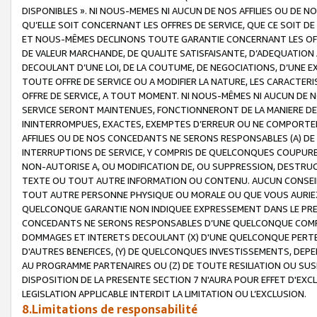
DISPONIBLES ». NI NOUS-MEMES NI AUCUN DE NOS AFFILIES OU D
QU’ELLE SOIT CONCERNANT LES OFFRES DE SERVICE, QUE CE SOIT DE
ET NOUS-MÊMES DECLINONS TOUTE GARANTIE CONCERNANT LES OFFRE
DE VALEUR MARCHANDE, DE QUALITE SATISFAISANTE, D’ADEQUATION
DECOULANT D’UNE LOI, DE LA COUTUME, DE NEGOCIATIONS, D’UNE
TOUTE OFFRE DE SERVICE OU A MODIFIER LA NATURE, LES CARACTERI
OFFRE DE SERVICE, A TOUT MOMENT. NI NOUS-MÊMES NI AUCUN DE 
SERVICE SERONT MAINTENUES, FONCTIONNERONT DE LA MANIERE DECR
ININTERROMPUES, EXACTES, EXEMPTES D’ERREUR OU NE COMPORT
AFFILIES OU DE NOS CONCEDANTS NE SERONS RESPONSABLES (A) DE
INTERRUPTIONS DE SERVICE, Y COMPRIS DE QUELCONQUES COUPURE
NON-AUTORISE A, OU MODIFICATION DE, OU SUPPRESSION, DESTRUC
TEXTE OU TOUT AUTRE INFORMATION OU CONTENU. AUCUN CONSEIL 
TOUT AUTRE PERSONNE PHYSIQUE OU MORALE OU QUE VOUS AURIEZ 
QUELCONQUE GARANTIE NON INDIQUEE EXPRESSEMENT DANS LE PRES
CONCEDANTS NE SERONS RESPONSABLES D’UNE QUELCONQUE COM
DOMMAGES ET INTERETS DECOULANT (X) D'UNE QUELCONQUE PERTE D
D'AUTRES BENEFICES, (Y) DE QUELCONQUES INVESTISSEMENTS, DEP
AU PROGRAMME PARTENAIRES OU (Z) DE TOUTE RESILIATION OU SU
DISPOSITION DE LA PRESENTE SECTION 7 N'AURA POUR EFFET D'EXC
LEGISLATION APPLICABLE INTERDIT LA LIMITATION OU L’EXCLUSION.
8.Limitations de responsabilité