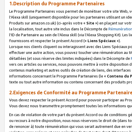
1.Description du Programme Partenaires
Le Programme Partenaires vous permet de monétiser votre site Web, vos 
l'Alexa skill (uniquement disponible pour les partenaires utilisant un 
Produits sur amazon.co.uk) (ci-après votre «
Site
») en plaçant sur votr
la localisation, tout autre site inclus dans le Décompte de
Rémunération
l'ID de Partenaire au sein de l'Alexa skill (via l'Alexa Shopping Kit). Le
fournissons et respecter le présent Accord («
Liens Spéciaux
»).
Lorsque nos clients cliquent ou interagissent avec des Liens Spéciaux p
effectuer une autre action, vous pouvez toucher une rémunération au ti
détaillées (et sous réserve des limites indiquées) dans le Décompte de
vers ces articles ou services, nous pouvons mettre à votre disposition d
contenus marketing et autres outils de création de liens, des interfaces
informations concernant le Programme Partenaires (le «
Contenu du 
texte ou tout autre information ou contenu concernant des produits prop
2.Exigences de Conformité au Programme Partenair
Vous devez respecter le présent Accord pour pouvoir participer au Pr
Vous devez nous transmettre promptement toutes les informations que
En cas de violation de votre part du présent Accord ou de conditions g
ou recours à notre disposition, nous nous réservons le droit de (dans 
de renoncer à) toute rémunération qui vous serait autrement due en ver