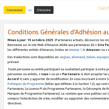
Connexion
S’inscrire
ou
Conditions Générales d’Adhésion 
Mises à jour
:
15 octobre 2025
(Partenaires actuels, découvrez les m
Bienvenue sur le site Web d’Amazon dédié aux partenaires (le «
Site P
les différentes entités d’Amazon, listées en
Annexe 1
(«
Amazon
» ou «
Des traductions sont disponibles en:
anglais
,
allemand
,
italien
,
espagno
prévaut.
Toute personne ou entité participant ou souhaitant participer à notre 
personnes ou entités, «
vous
» ou un «
Partenaire
») doit accepter le
Accord
») sans y apporter de modification. En vous inscrivant à notre Si
Politiques du Programme
(telles que définies à la Section 12), qui so
Partenaires, la Licence PI du Programme Partenaires, le Décompte de 
Marques du Programme Partenaires). Le contenu que vous publiez sur l
compris l'interdiction de créer, modifier ou supprimer des commentaires
directives.