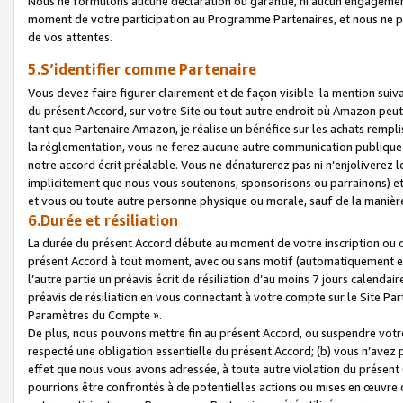
Nous ne formulons aucune déclaration ou garantie, ni aucun engagemen
moment de votre participation au Programme Partenaires, et nous ne p
de vos attentes.
5.S’identifier comme Partenaire
Vous devez faire figurer clairement et de façon visible la mention sui
du présent Accord, sur votre Site ou tout autre endroit où Amazon peut vo
tant que Partenaire Amazon, je réalise un bénéfice sur les achats remplis
la réglementation, vous ne ferez aucune autre communication publique
notre accord écrit préalable. Vous ne dénaturerez pas ni n’enjoliverez 
implicitement que nous vous soutenons, sponsorisons ou parrainons) et v
et vous ou toute autre personne physique ou morale, sauf de la manièr
6.Durée et résiliation
La durée du présent Accord débute au moment de votre inscription ou de
présent Accord à tout moment, avec ou sans motif (automatiquement et sa
l’autre partie un préavis écrit de résiliation d’au moins 7 jours calenda
préavis de résiliation en vous connectant à votre compte sur le Site Par
Paramètres du Compte ».
De plus, nous pouvons mettre fin au présent Accord, ou suspendre votre 
respecté une obligation essentielle du présent Accord; (b) vous n’avez p
effet que nous vous avons adressée, à toute autre violation du présen
pourrions être confrontés à de potentielles actions ou mises en œuvre 