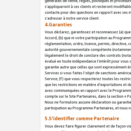
générales de vente, règles, politiques et procédure
s’appliqueront à ces clients et resteront modifiabl
contacte pour des questions en rapport avec ses in
s’adresser à notre service client.
4.Garanties
Vous déclarez, garantissez et reconnaissez (a) qu
Accord, (b) que ni votre participation au Programme
réglementation, ordre, licence, permis, directive,
autorité gouvernementale compétente (notamment le
légalement le droit de conclure des contrats (not
évalué en toute indépendance l’intérêt pour vous 
garantie autre que celles qui sont expressément én
Services si vous faites l’objet de sanctions amér
Service; (f) que vous respecterez toutes les restri
que les restrictions en matière d’exportations et d
avez communiquées en rapport avec le Programme P
compte sur le Site Partenaires, dans la section «
Nous ne formulons aucune déclaration ou garantie
participation au Programme Partenaires, et nous n
5.S’identifier comme Partenaire
Vous devez faire figurer clairement et de façon vi