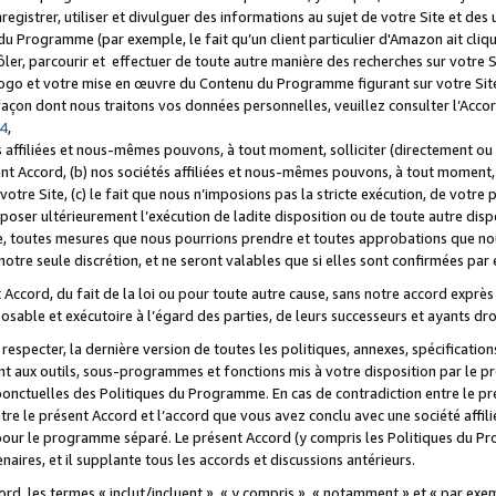
registrer, utiliser et divulguer des informations au sujet de votre Site et des
u Programme (par exemple, le fait qu’un client particulier d'Amazon ait cliqu
ôler, parcourir et effectuer de toute autre manière des recherches sur votre Si
tre logo et votre mise en œuvre du Contenu du Programme figurant sur votre Si
 façon dont nous traitons vos données personnelles, veuillez consulter l’Acc
 4
,
 affiliées et nous-mêmes pouvons, à tout moment, solliciter (directement ou 
nt Accord, (b) nos sociétés affiliées et nous-mêmes pouvons, à tout moment, 
votre Site, (c) le fait que nous n’imposions pas la stricte exécution, de votre
poser ultérieurement l’exécution de ladite disposition ou de toute autre disp
ce, toutes mesures que nous pourrions prendre et toutes approbations que n
otre seule discrétion, et ne seront valables que si elles sont confirmées par 
Accord, du fait de la loi ou pour toute autre cause, sans notre accord exprès 
posable et exécutoire à l’égard des parties, de leurs successeurs et ayants dro
especter, la dernière version de toutes les politiques, annexes, spécification
ant aux outils, sous-programmes et fonctions mis à votre disposition par le 
 ponctuelles des Politiques du Programme. En cas de contradiction entre le p
ntre le présent Accord et l’accord que vous avez conclu avec une société aff
 pour le programme séparé. Le présent Accord (y compris les Politiques du Pr
ires, et il supplante tous les accords et discussions antérieurs.
cord, les termes « inclut/incluent », « y compris », « notamment » et « par e