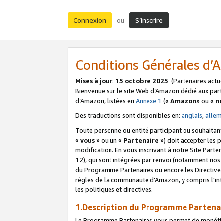
Connexion
S’inscrire
ou
Conditions Générales d
Mises à jour
:
15 octobre 2025
(Partenaires actu
Bienvenue sur le site Web d’Amazon dédié aux part
d’Amazon, listées en
Annexe 1
(«
Amazon
» ou «
n
Des traductions sont disponibles en:
anglais
,
alle
Toute personne ou entité participant ou souhaitan
«
vous
» ou un «
Partenaire
») doit accepter les
modification. En vous inscrivant à notre Site Parte
12), qui sont intégrées par renvoi (notamment no
du Programme Partenaires ou encore les Directive
règles de la communauté d'Amazon, y compris l'int
les politiques et directives.
1.Description du Programme Partena
Le Programme Partenaires vous permet de monétiser 