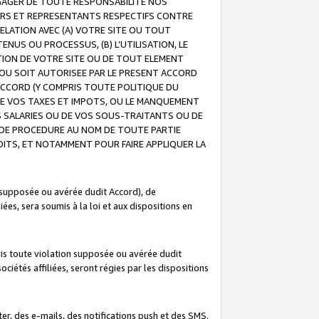
GAGER DE TOUTE RESPONSABILITE NOS
EURS ET REPRESENTANTS RESPECTIFS CONTRE
ELATION AVEC (A) VOTRE SITE OU TOUT
ENUS OU PROCESSUS, (B) L’UTILISATION, LE
ATION DE VOTRE SITE OU DE TOUT ELEMENT
E OU SOIT AUTORISEE PAR LE PRESENT ACCORD
ACCORD (Y COMPRIS TOUTE POLITIQUE DU
DE VOS TAXES ET IMPOTS, OU LE MANQUEMENT
OS SALARIES OU DE VOS SOUS-TRAITANTS OU DE
DE PROCEDURE AU NOM DE TOUTE PARTIE
OITS, ET NOTAMMENT POUR FAIRE APPLIQUER LA
 supposée ou avérée dudit Accord), de
ées, sera soumis à la loi et aux dispositions en
is toute violation supposée ou avérée dudit
iétés affiliées, seront régies par les dispositions
r, des e-mails, des notifications push et des SMS.