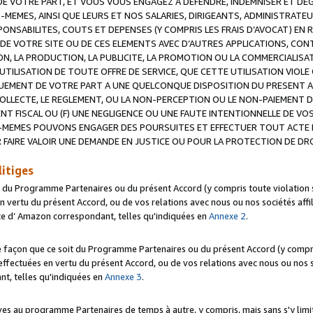
 VOTRE PART, ET VOUS VOUS ENGAGEZ A DEFENDRE, INDEMNISER ET DE
-MEMES, AINSI QUE LEURS ET NOS SALARIES, DIRIGEANTS, ADMINISTRAT
NSABILITES, COUTS ET DEPENSES (Y COMPRIS LES FRAIS D’AVOCAT) EN R
 DE VOTRE SITE OU DE CES ELEMENTS AVEC D’AUTRES APPLICATIONS, CONT
ON, LA PRODUCTION, LA PUBLICITE, LA PROMOTION OU LA COMMERCIALIS
UTILISATION DE TOUTE OFFRE DE SERVICE, QUE CETTE UTILISATION VIOL
NQUEMENT DE VOTRE PART A UNE QUELCONQUE DISPOSITION DU PRESENT 
COLLECTE, LE REGLEMENT, OU LA NON-PERCEPTION OU LE NON-PAIEMENT 
NT FISCAL OU (F) UNE NEGLIGENCE OU UNE FAUTE INTENTIONNELLE DE V
MEMES POUVONS ENGAGER DES POURSUITES ET EFFECTUER TOUT ACTE 
 FAIRE VALOIR UNE DEMANDE EN JUSTICE OU POUR LA PROTECTION DE DR
litiges
t du Programme Partenaires ou du présent Accord (y compris toute violation
 vertu du présent Accord, ou de vos relations avec nous ou nos sociétés affili
ite d’ Amazon correspondant, telles qu'indiquées en
Annexe 2
.
e façon que ce soit du Programme Partenaires ou du présent Accord (y compr
ffectuées en vertu du présent Accord, ou de vos relations avec nous ou nos soc
nt, telles qu'indiquées en
Annexe 3
.
 au programme Partenaires de temps à autre, y compris, mais sans s'y limite