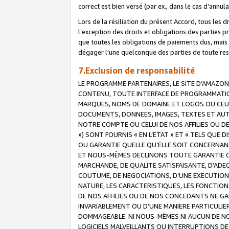
correct est bien versé (par ex., dans le cas d’annul
Lors de la résiliation du présent Accord, tous les 
l’exception des droits et obligations des parties p
que toutes les obligations de paiements dus, mais no
dégager l'une quelconque des parties de toute resp
7.Exclusion de responsabilité
LE PROGRAMME PARTENAIRES, LE SITE D’AMAZON
CONTENU, TOUTE INTERFACE DE PROGRAMMATION
MARQUES, NOMS DE DOMAINE ET LOGOS OU CEUX 
DOCUMENTS, DONNEES, IMAGES, TEXTES ET AUT
NOTRE COMPTE OU CELUI DE NOS AFFILIES OU 
») SONT FOURNIS « EN L’ETAT » ET « TELS QU
OU GARANTIE QUELLE QU’ELLE SOIT CONCERNANT 
ET NOUS-MÊMES DECLINONS TOUTE GARANTIE CON
MARCHANDE, DE QUALITE SATISFAISANTE, D’ADE
COUTUME, DE NEGOCIATIONS, D’UNE EXECUTION
NATURE, LES CARACTERISTIQUES, LES FONCTION
DE NOS AFFILIES OU DE NOS CONCEDANTS NE G
INVARIABLEMENT OU D’UNE MANIERE PARTICULI
DOMMAGEABLE. NI NOUS-MÊMES NI AUCUN DE NO
LOGICIELS MALVEILLANTS OU INTERRUPTIONS D