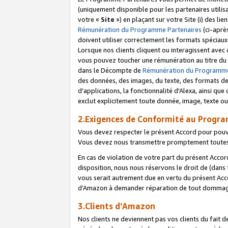
(uniquement disponible pour les partenaires utilis
votre «
Site
») en plaçant sur votre Site (i) des li
Rémunération du Programme Partenaires
(ci-aprè
doivent utiliser correctement les formats spéciaux
Lorsque nos clients cliquent ou interagissent avec
vous pouvez toucher une rémunération au titre du p
dans le Décompte de
Rémunération du Programme
des données, des images, du texte, des formats de 
d’applications, la fonctionnalité d'Alexa, ainsi q
exclut explicitement toute donnée, image, texte ou
2.Exigences de Conformité au Progr
Vous devez respecter le présent Accord pour pouv
Vous devez nous transmettre promptement toutes 
En cas de violation de votre part du présent Accor
disposition, nous nous réservons le droit de (dans
vous serait autrement due en vertu du présent Accor
d’Amazon à demander réparation de tout dommag
3.Clients d’Amazon
Nos clients ne deviennent pas vos clients du fait 