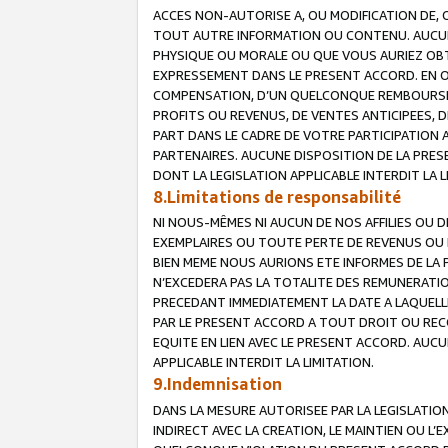
ACCES NON-AUTORISE A, OU MODIFICATION DE, 
TOUT AUTRE INFORMATION OU CONTENU. AUCUN
PHYSIQUE OU MORALE OU QUE VOUS AURIEZ OBT
EXPRESSEMENT DANS LE PRESENT ACCORD. EN 
COMPENSATION, D’UN QUELCONQUE REMBOURSE
PROFITS OU REVENUS, DE VENTES ANTICIPEES, 
PART DANS LE CADRE DE VOTRE PARTICIPATION
PARTENAIRES. AUCUNE DISPOSITION DE LA PRES
DONT LA LEGISLATION APPLICABLE INTERDIT LA L
8.Limitations de responsabilité
NI NOUS-MÊMES NI AUCUN DE NOS AFFILIES OU
EXEMPLAIRES OU TOUTE PERTE DE REVENUS OU 
BIEN MEME NOUS AURIONS ETE INFORMES DE LA 
N’EXCEDERA PAS LA TOTALITE DES REMUNERATI
PRECEDANT IMMEDIATEMENT LA DATE A LAQUELLE
PAR LE PRESENT ACCORD A TOUT DROIT OU REC
EQUITE EN LIEN AVEC LE PRESENT ACCORD. AUC
APPLICABLE INTERDIT LA LIMITATION.
9.Indemnisation
DANS LA MESURE AUTORISEE PAR LA LEGISLATI
INDIRECT AVEC LA CREATION, LE MAINTIEN OU L