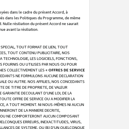
troyées dans le cadre du présent Accord, à
écifiés dans les Politiques du Programme, de même
. Nulle résiliation du présent Accord ne saurait
e avant la résiliation.
 SPECIAL, TOUT FORMAT DE LIEN, TOUT
EES, TOUT CONTENU PUBLICITAIRE, NOS
A TECHNOLOGIE, LES LOGICIELS, FONCTIONS,
S FOURNIS OU UTILISES PAR NOUS OU POUR
NES COLLECTIVEMENT LES «
OFFRES DE SERVICE
 CONCEDANTS NE FORMULONS AUCUNE DECLARATION
EGALE OU AUTRE. NOS AFFILIES, NOS CONCEDANTS
E DE TITRE DE PROPRIETE, DE VALEUR
 GARANTIE DECOULANT D’UNE LOI, DE LA
UTE OFFRE DE SERVICE OU A MODIFIER LA
VICE, A TOUT MOMENT. NI NOUS-MÊMES NI AUCUN
NNERONT DE LA MANIERE DECRITE,
REUR OU NE COMPORTERONT AUCUN COMPOSANT
ELCONQUES ERREURS, INEXACTITUDES, VIRUS,
LLANCES DE SYSTEME, OU (B) D'UN QUELCONQUE