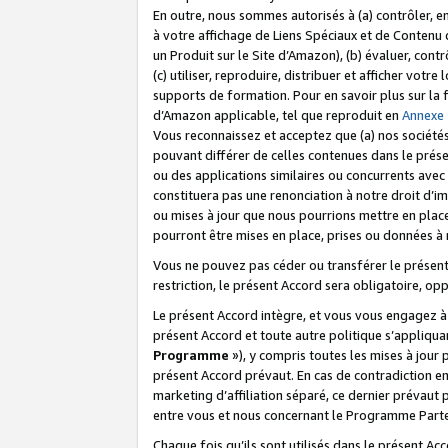
En outre, nous sommes autorisés à (a) contrôler, en
à votre affichage de Liens Spéciaux et de Contenu d
un Produit sur le Site d’Amazon), (b) évaluer, contr
(c) utiliser, reproduire, distribuer et afficher vo
supports de formation. Pour en savoir plus sur la
d’Amazon applicable, tel que reproduit en
Annexe
Vous reconnaissez et acceptez que (a) nos sociétés
pouvant différer de celles contenues dans le prése
ou des applications similaires ou concurrents avec 
constituera pas une renonciation à notre droit d’im
ou mises à jour que nous pourrions mettre en pla
pourront être mises en place, prises ou données à n
Vous ne pouvez pas céder ou transférer le présent 
restriction, le présent Accord sera obligatoire, op
Le présent Accord intègre, et vous vous engagez à r
présent Accord et toute autre politique s’appliqu
Programme
»), y compris toutes les mises à jour
présent Accord prévaut. En cas de contradiction e
marketing d’affiliation séparé, ce dernier prévaut
entre vous et nous concernant le Programme Partena
Chaque fois qu’ils sont utilisés dans le présent Ac