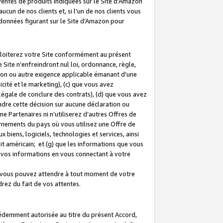
 ventes de produits indiquées sur le Site d’Amazon
cun de nos clients et, si l’un de nos clients vous
rdonnées figurant sur le Site d’Amazon pour
ploiterez votre Site conformément au présent
 Site n’enfreindront nul loi, ordonnance, règle,
ision ou autre exigence applicable émanant d’une
ité et le marketing), (c) que vous avez
égale de conclure des contrats), (d) que vous avez
dre cette décision sur aucune déclaration ou
 Partenaires ni n’utiliserez d’autres Offres de
ernements du pays où vous utilisez une Offre de
 biens, logiciels, technologies et services, ainsi
oit américain; et (g) que les informations que vous
vos informations en vous connectant à votre
e vous pouvez attendre à tout moment de votre
rez du fait de vos attentes.
cédemment autorisée au titre du présent Accord,