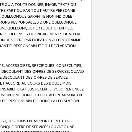
TE OU A TOUTE DONNEE, IMAGE, TEXTE OU
OTRE PART OU PAR TOUT AUTRE PERSONNE
NE QUELCONQUE GARANTIE NON INDIQUEE
 SERONS RESPONSABLES D’UNE QUELCONQUE
UNE QUELCONQUE PERTE DE POTENTIELS
EMENTS, DEPENSES OU ENGAGEMENTS DE VOTRE
ION DE VOTRE PARTICIPATION AU PROGRAMME
ARANTIE, RESPONSABILITE OU DECLARATION
, ACCESSOIRES, SPECIFIQUES, CONSECUTIFS,
S DECOULANT DES OFFRES DE SERVICES, QUAND
LE DECOULANT DES OFFRES DE SERVICE
 CET ACCORD AU COURS DES DOUZE MOIS
ONSABILITE LA PLUS RECENTE. VOUS RENONCEZ
, UNE INJONCTION OU TOUT AUTRE MESURE EN
OUTE RESPONSABILITE DONT LA LEGISLATION
LES QUESTIONS EN RAPPORT DIRECT OU
LCONQUE OFFRE DE SERVICES) OU AVEC UNE