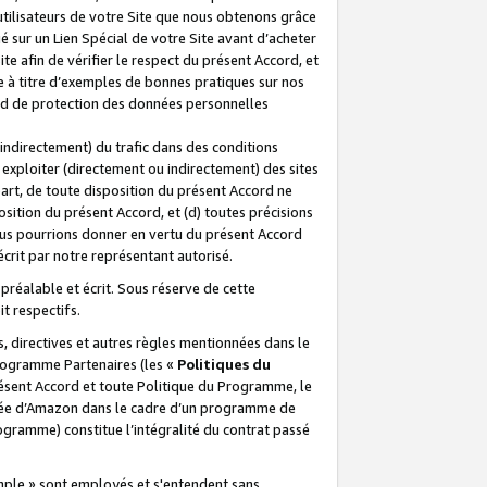
 utilisateurs de votre Site que nous obtenons grâce
é sur un Lien Spécial de votre Site avant d’acheter
te afin de vérifier le respect du présent Accord, et
te à titre d’exemples de bonnes pratiques sur nos
ord de protection des données personnelles
indirectement) du trafic dans des conditions
exploiter (directement ou indirectement) des sites
 part, de toute disposition du présent Accord ne
osition du présent Accord, et (d) toutes précisions
ous pourrions donner en vertu du présent Accord
écrit par notre représentant autorisé.
préalable et écrit. Sous réserve de cette
it respectifs.
s, directives et autres règles mentionnées dans le
programme Partenaires (les «
Politiques du
résent Accord et toute Politique du Programme, le
iliée d’Amazon dans le cadre d’un programme de
ogramme) constitue l’intégralité du contrat passé
xemple » sont employés et s'entendent sans