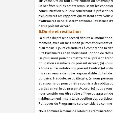
sur votre Site ou tout autre endroit où Amazon peut
un bénéfice sur les achats remplissant les conditio
communication publique concernant le présent Acco
n’enjoliverez les rapports qui existent entre vou
n’affirmerez ni ne laisserez entendre l'existence 
par le présent Accord.
6.Durée et résiliation
La durée du présent Accord débute au moment de vo
moment, avec ou sans motif (automatiquement et sans
d’au moins 7 jours calendaires à compter de la dat
Site Partenaires et en choisissant l’option de clô
De plus, nous pouvons mettre fin au présent Accord
obligation essentielle du présent Accord; (b) vous
à toute autre violation du présent Contrat (et no
mises en œuvre de notre responsabilité du fait de 
dolosive, frauduleuse ou illégale; (e) nous penso
être soumis ou pouvoir être soumis à des obligati
parties en vertu du présent Accord; (g) nous avon
nous considérons être votre affiliée ou agissant 
habituellement mise à la disposition des participants
Politiques du Programme sera considérée comme la 
Nous sommes à même de retenir les rémunérations 