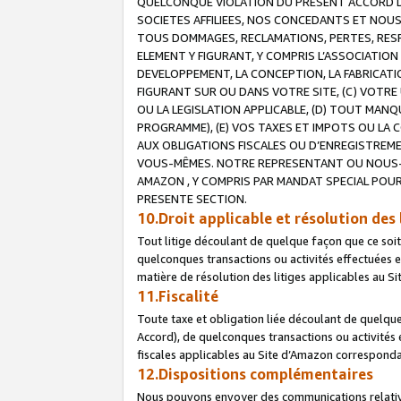
QUELCONQUE VIOLATION DU PRESENT ACCORD DE
SOCIETES AFFILIEES, NOS CONCEDANTS ET NOUS
TOUS DOMMAGES, RECLAMATIONS, PERTES, RESPO
ELEMENT Y FIGURANT, Y COMPRIS L’ASSOCIATION
DEVELOPPEMENT, LA CONCEPTION, LA FABRICATI
FIGURANT SUR OU DANS VOTRE SITE, (C) VOTRE 
OU LA LEGISLATION APPLICABLE, (D) TOUT MA
PROGRAMME), (E) VOS TAXES ET IMPOTS OU LA 
AUX OBLIGATIONS FISCALES OU D’ENREGISTREME
VOUS-MÊMES. NOTRE REPRESENTANT OU NOUS-
AMAZON , Y COMPRIS PAR MANDAT SPECIAL POUR
PRESENTE SECTION.
10.Droit applicable et résolution des 
Tout litige découlant de quelque façon que ce soi
quelconques transactions ou activités effectuées en
matière de résolution des litiges applicables au S
11.Fiscalité
Toute taxe et obligation liée découlant de quelqu
Accord), de quelconques transactions ou activités e
fiscales applicables au Site d’Amazon corresponda
12.Dispositions complémentaires
Nous pouvons envoyer des communications relatives