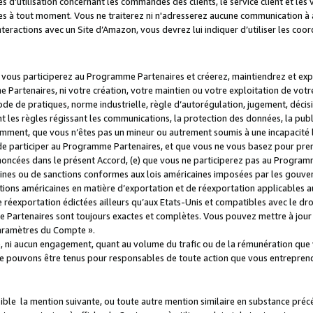
s d’utilisation concernant les commandes des clients, le service client et les
es à tout moment. Vous ne traiterez ni n'adresserez aucune communication à au
teractions avec un Site d’Amazon, vous devrez lui indiquer d’utiliser les coo
e vous participerez au Programme Partenaires et créerez, maintiendrez et ex
 Partenaires, ni votre création, votre maintien ou votre exploitation de votre
 code de pratiques, norme industrielle, règle d’autorégulation, jugement, déc
s règles régissant les communications, la protection des données, la public
amment, que vous n’êtes pas un mineur ou autrement soumis à une incapacité l
de participer au Programme Partenaires, et que vous ne vous basez pour pren
oncées dans le présent Accord, (e) que vous ne participerez pas au Programme
icaines ou de sanctions conformes aux lois américaines imposées par les gouv
ctions américaines en matière d’exportation et de réexportation applicables aux
e réexportation édictées ailleurs qu’aux Etats-Unis et compatibles avec le dr
artenaires sont toujours exactes et complètes. Vous pouvez mettre à jour 
 Paramètres du Compte ».
, ni aucun engagement, quant au volume du trafic ou de la rémunération qu
e pouvons être tenus pour responsables de toute action que vous entreprend
sible la mention suivante, ou toute autre mention similaire en substance pré