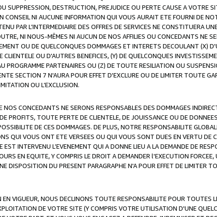
OU SUPPRESSION, DESTRUCTION, PREJUDICE OU PERTE CAUSE A VOTRE SI
 CONSEIL NI AUCUNE INFORMATION QUI VOUS AURAIT ETE FOURNI DE N
ENU PAR L’INTERMEDIAIRE DES OFFRES DE SERVICES NE CONSTITUERA U
OUTRE, NI NOUS-MÊMES NI AUCUN DE NOS AFFILIES OU CONCEDANTS NE
MENT OU DE QUELCONQUES DOMMAGES ET INTERETS DECOULANT (X) D'
DE CLIENTELE OU D'AUTRES BENEFICES, (Y) DE QUELCONQUES INVESTISS
 AU PROGRAMME PARTENAIRES OU (Z) DE TOUTE RESILIATION OU SUSPENS
ENTE SECTION 7 N'AURA POUR EFFET D'EXCLURE OU DE LIMITER TOUTE G
IMITATION OU L’EXCLUSION.
 DE NOS CONCEDANTS NE SERONS RESPONSABLES DES DOMMAGES INDIRECTS
DE PROFITS, TOUTE PERTE DE CLIENTELE, DE JOUISSANCE OU DE DONNEE
POSSIBILITE DE CES DOMMAGES. DE PLUS, NOTRE RESPONSABILITE GLOBA
ONS QUI VOUS ONT ETE VERSEES OU QUI VOUS SONT DUES EN VERTU DE
 EST INTERVENU L’EVENEMENT QUI A DONNE LIEU A LA DEMANDE DE RESP
OURS EN EQUITE, Y COMPRIS LE DROIT A DEMANDER l'EXECUTION FORCEE
UNE DISPOSITION DU PRESENT PARAGRAPHE N'A POUR EFFET DE LIMITER T
ON EN VIGUEUR, NOUS DECLINONS TOUTE RESPONSABILITE POUR TOUTES 
’EXPLOITATION DE VOTRE SITE (Y COMPRIS VOTRE UTILISATION D'UNE QUE