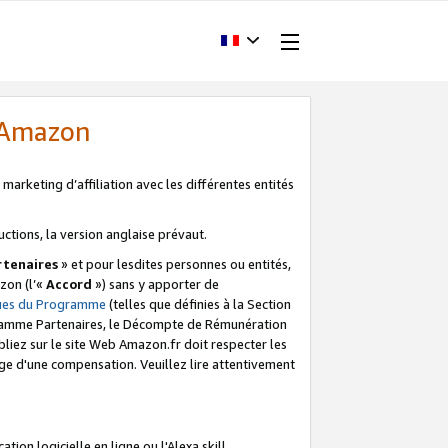
d'Amazon
marketing d’affiliation avec les différentes entités
uctions, la version anglaise prévaut.
tenaires
» et pour lesdites personnes ou entités,
zon (l’«
Accord
») sans y apporter de
ques du Programme
(telles que définies à la Section
ogramme Partenaires, le Décompte de Rémunération
iez sur le site Web Amazon.fr doit respecter les
ge d'une compensation. Veuillez lire attentivement
on logicielle en ligne ou l'Alexa skill