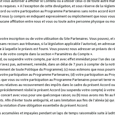
 vous autoriser à afficher le Contenu ou à utiliser celui-ci de toute autre man
ns requises. » A l’exception de cette divulgation, et sous réserve de la régle
rd ou votre participation au Programme Partenaires sans notre accord écrit
s et nous (y compris en indiquant expressément ou implicitement que nous vou
d'aucune affiliation entre nous et vous ou toute autre personne physique ou m
tre inscription ou de votre utilisation du Site Partenaires. Vous pouvez, et
 recours aux tribunaux, si la législation applicable l’autorise), en adressant 
e à laquelle le préavis est fourni. Vous pouvez nous adresser un préavis de r
ture de votre compte dans la section « Paramètres du Compte ».
, ou suspendre votre compte, par écrit avec effet immédiat pour l’un des cas
 n’avez pas, autrement, remédié, dans un délai de 7 jours à compter de la noti
tamment de toute Politique du Programme); (c) nous estimons que nous pourrio
votre participation au Programme Partenaires; (d) votre participation au Pro
ns que vous ou votre participation au Programme Partenaires pourrait ternir 
ons relatives au recouvrement des impôts dans le cadre du présent Accord ou 
s précédemment résilié le présent Accord (ou suspendu votre compte) à votre
de concert avec vous pour une quelconque raison; ou (h) nous avons mis fin a
. Afin d’éviter toute ambiguïté, et sans limitation aux fins de l’alinéa (a) qui
violation d’une obligation essentielle du présent Accord.
accumulées et impayées pendant un laps de temps raisonnable suite à ladite