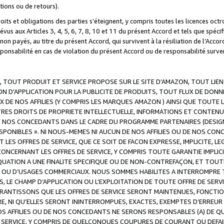
ations ou de retours).
droits et obligations des parties s’éteignent, y compris toutes les licences oc
révus aux Articles 3, 4, 5, 6, 7, 8, 10 et 11 du présent Accord et tels que sp
n payés, au titre du présent Accord, qui survivent à la résiliation de l’Accord
onsabilité en cas de violation du présent Accord ou de responsabilité survenu
, TOUT PRODUIT ET SERVICE PROPOSE SUR LE SITE D’AMAZON, TOUT LIEN
 D'APPLICATION POUR LA PUBLICITE DE PRODUITS, TOUT FLUX DE DONN
DE NOS AFFILIES (Y COMPRIS LES MARQUES AMAZON ) AINSI QUE TOUTE L
RES DROITS DE PROPRIETE INTELLECTUELLE, INFORMATIONS ET CONTENU
DE NOS CONCEDANTS DANS LE CADRE DU PROGRAMME PARTENAIRES (DESIG
E DISPONIBLES ». NI NOUS-MEMES NI AUCUN DE NOS AFFILIES OU DE NOS
LES OFFRES DE SERVICE, QUE CE SOIT DE FACON EXPRESSE, IMPLICITE, L
CERNANT LES OFFRES DE SERVICE, Y COMPRIS TOUTE GARANTIE IMPLICIT
QUATION A UNE FINALITE SPECIFIQUE OU DE NON-CONTREFAÇON, ET TOUTE
 OU D’USAGES COMMERCIAUX. NOUS SOMMES HABILITES A INTERROMPRE TO
S, LE CHAMP D’APPLICATION OU L’EXPLOITATION DE TOUTE OFFRE DE SER
ARANTISSONS QUE LES OFFRES DE SERVICE SERONT MAINTENUES, FONCTIO
ERE, NI QU’ELLES SERONT ININTERROMPUES, EXACTES, EXEMPTES D’ER
S AFFILIES OU DE NOS CONCEDANTS NE SERONS RESPONSABLES (A) DE QU
E SERVICE, Y COMPRIS DE QUELCONQUES COUPURES DE COURANT OU DEFAI