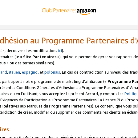
’Adhésion au Programme Partenaires 
els, découvrez les modifications
ici
).
enaires (le «
Site Partenaires
»), qui vous permet de gérer vos rapports de 
ous
» ou des termes similaires).
mand
,
italien
,
espagnol
et
polonais
. En cas de contradiction au niveau des trad
t participer à notre programme de marketing d’affiliation («
Programme Par
 présentes Conditions Générales d’Adhésion au Programme Partenaires d’ Ama
naires ou en l’utilisant, vous acceptez le présent Accord, y compris les
Politi
s Exigences de Participation au Programme Partenaires, la Licence PI du Pr
s Relatives aux Marques du Programme Partenaires). Le contenu que vous publ
erdiction de créer, modifier ou supprimer des commentaires clients en échan
ires
votre site Web, vos contenus générés sur les réseaux sociaux, votre applicati