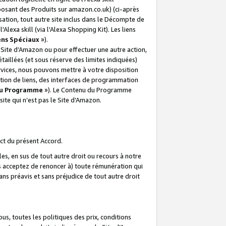
posant des Produits sur amazon.co.uk) (ci-après
isation, tout autre site inclus dans le Décompte de
 l'Alexa skill (via l'Alexa Shopping Kit). Les liens
ens Spéciaux
»).
e Site d’Amazon ou pour effectuer une autre action,
aillées (et sous réserve des limites indiquées)
 services, nous pouvons mettre à votre disposition
ation de liens, des interfaces de programmation
u Programme
»). Le Contenu du Programme
ite qui n’est pas le Site d’Amazon.
ct du présent Accord.
s, en sus de tout autre droit ou recours à notre
s acceptez de renoncer à) toute rémunération qui
ans préavis et sans préjudice de tout autre droit
s, toutes les politiques des prix, conditions