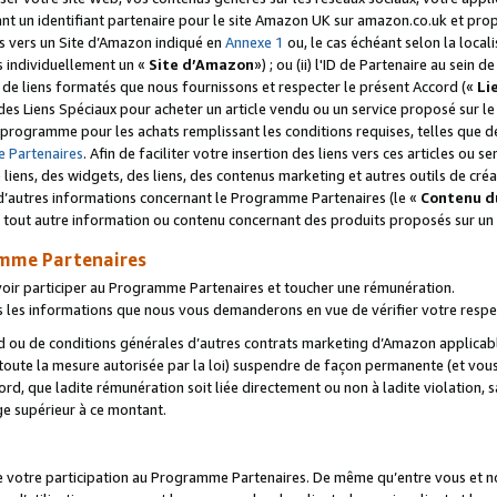
ant un identifiant partenaire pour le site Amazon UK sur amazon.co.uk et pro
ens vers un Site d’Amazon indiqué en
Annexe 1
ou, le cas échéant selon la local
s individuellement un «
Site d’Amazon
») ; ou (ii) l'ID de Partenaire au sein de
 de liens formatés que nous fournissons et respecter le présent Accord («
Li
 des Liens Spéciaux pour acheter un article vendu ou un service proposé sur l
rogramme pour les achats remplissant les conditions requises, telles que dét
 Partenaires
. Afin de faciliter votre insertion des liens vers ces articles ou
liens, des widgets, des liens, des contenus marketing et autres outils de cré
ue d’autres informations concernant le Programme Partenaires (le «
Contenu d
 tout autre information ou contenu concernant des produits proposés sur un s
amme Partenaires
oir participer au Programme Partenaires et toucher une rémunération.
les informations que nous vous demanderons en vue de vérifier votre respe
d ou de conditions générales d’autres contrats marketing d’Amazon applicable
 toute la mesure autorisée par la loi) suspendre de façon permanente (et vou
d, que ladite rémunération soit liée directement ou non à ladite violation, s
e supérieur à ce montant.
de votre participation au Programme Partenaires. De même qu’entre vous et nou