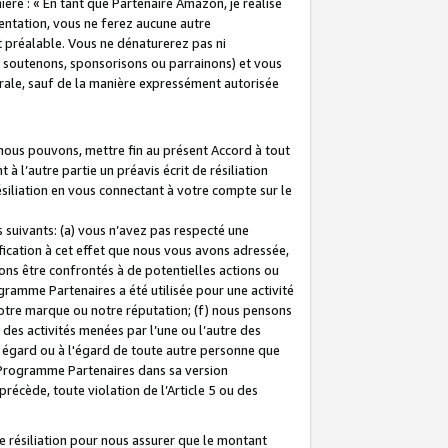
ière : « En tant que Partenaire Amazon, je réalise
mentation, vous ne ferez aucune autre
 préalable. Vous ne dénaturerez pas ni
s soutenons, sponsorisons ou parrainons) et vous
orale, sauf de la manière expressément autorisée
 nous pouvons, mettre fin au présent Accord à tout
à l’autre partie un préavis écrit de résiliation
ésiliation en vous connectant à votre compte sur le
 suivants: (a) vous n’avez pas respecté une
fication à cet effet que nous vous avons adressée,
ns être confrontés à de potentielles actions ou
gramme Partenaires a été utilisée pour une activité
notre marque ou notre réputation; (f) nous pensons
des activités menées par l’une ou l’autre des
 égard ou à l'égard de toute autre personne que
u Programme Partenaires dans sa version
 précède, toute violation de l’Article 5 ou des
 résiliation pour nous assurer que le montant