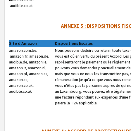
audible.co.uk
ANNEXE 3 : DISPOSITIONS FI
Site d’Amazon
Dispositions fiscales
amazon.com.be,
Nous pouvons déduire ou retenir toute taxe 
amazon.fr, amazon.de,
vous est dû en vertu du présent Accord. Les 
audible.de, amazon.ie,
représenteront le paiement ou le règlement 
amazon.it, amazon.nl,
pouvons vous demander ponctuellement des r
amazon.pl, amazon.es,
mais que vous ne nous les transmettez pas, n
amazon.se,
rémunération jusqu’à ce que vous nous reme
amazon.co.uk,
vous n’êtes pas la personne auprès de qui no
audible.co.uk
au Luxembourg, vous pouvez être légalement 
une facture répondant aux exigences d’une 
paiera la TVA applicable.