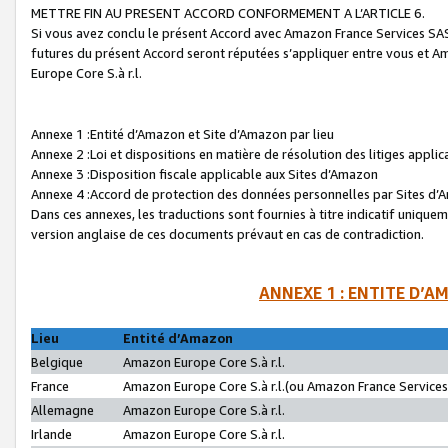
METTRE FIN AU PRESENT ACCORD CONFORMEMENT A L’ARTICLE 6.
Si vous avez conclu le présent Accord avec Amazon France Services SAS 
futures du présent Accord seront réputées s’appliquer entre vous et 
Europe Core S.à r.l.
Annexe 1 :Entité d’Amazon et Site d’Amazon par lieu
Annexe 2 :Loi et dispositions en matière de résolution des litiges appli
Annexe 3 :Disposition fiscale applicable aux Sites d’Amazon
Annexe 4 :Accord de protection des données personnelles par Sites d
Dans ces annexes, les traductions sont fournies à titre indicatif uniquem
version anglaise de ces documents prévaut en cas de contradiction.
ANNEXE 1 : ENTITE D’A
Lieu
Entité d’Amazon
Belgique
Amazon Europe Core S.à r.l.
France
Amazon Europe Core S.à r.l.(ou Amazon France Services 
Allemagne
Amazon Europe Core S.à r.l.
Irlande
Amazon Europe Core S.à r.l.