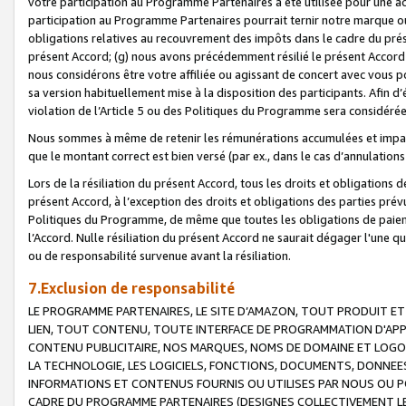
votre participation au Programme Partenaires a été utilisée pour une ac
participation au Programme Partenaires pourrait ternir notre marque ou
obligations relatives au recouvrement des impôts dans le cadre du prése
présent Accord; (g) nous avons précédemment résilié le présent Accord
nous considérons être votre affiliée ou agissant de concert avec vous 
sa version habituellement mise à la disposition des participants. Afin d’é
violation de l’Article 5 ou des Politiques du Programme sera considéré
Nous sommes à même de retenir les rémunérations accumulées et impayée
que le montant correct est bien versé (par ex., dans le cas d’annulations
Lors de la résiliation du présent Accord, tous les droits et obligations 
présent Accord, à l’exception des droits et obligations des parties prévus
Politiques du Programme, de même que toutes les obligations de paiement
l’Accord. Nulle résiliation du présent Accord ne saurait dégager l'une 
ou de responsabilité survenue avant la résiliation.
7.Exclusion de responsabilité
LE PROGRAMME PARTENAIRES, LE SITE D’AMAZON, TOUT PRODUIT ET 
LIEN, TOUT CONTENU, TOUTE INTERFACE DE PROGRAMMATION D'APP
CONTENU PUBLICITAIRE, NOS MARQUES, NOMS DE DOMAINE ET LOGOS
LA TECHNOLOGIE, LES LOGICIELS, FONCTIONS, DOCUMENTS, DONNEES
INFORMATIONS ET CONTENUS FOURNIS OU UTILISES PAR NOUS OU P
CADRE DU PROGRAMME PARTENAIRES (DESIGNES COLLECTIVEMENT LE