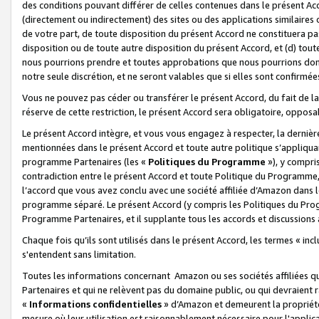
des conditions pouvant différer de celles contenues dans le présent Ac
(directement ou indirectement) des sites ou des applications similaires o
de votre part, de toute disposition du présent Accord ne constituera pa
disposition ou de toute autre disposition du présent Accord, et (d) tou
nous pourrions prendre et toutes approbations que nous pourrions donn
notre seule discrétion, et ne seront valables que si elles sont confirmée
Vous ne pouvez pas céder ou transférer le présent Accord, du fait de la 
réserve de cette restriction, le présent Accord sera obligatoire, opposab
Le présent Accord intègre, et vous vous engagez à respecter, la dernière 
mentionnées dans le présent Accord et toute autre politique s’appliqua
programme Partenaires (les «
Politiques du Programme
»), y compri
contradiction entre le présent Accord et toute Politique du Programme, 
l’accord que vous avez conclu avec une société affiliée d’Amazon dans 
programme séparé. Le présent Accord (y compris les Politiques du Progr
Programme Partenaires, et il supplante tous les accords et discussions 
Chaque fois qu’ils sont utilisés dans le présent Accord, les termes « in
s'entendent sans limitation.
Toutes les informations concernant Amazon ou ses sociétés affiliées 
Partenaires et qui ne relèvent pas du domaine public, ou qui devraient
«
Informations confidentielles
» d’Amazon et demeurent la propriété 
mesure où leur utilisation est raisonnablement nécessaire pour l'appli