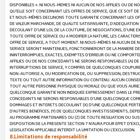
DISPONIBLES ». NI NOUS-MEMES NI AUCUN DE NOS AFFILIES OU D
QU’ELLE SOIT CONCERNANT LES OFFRES DE SERVICE, QUE CE SOIT DE
ET NOUS-MÊMES DECLINONS TOUTE GARANTIE CONCERNANT LES OFFRE
DE VALEUR MARCHANDE, DE QUALITE SATISFAISANTE, D’ADEQUATION
DECOULANT D’UNE LOI, DE LA COUTUME, DE NEGOCIATIONS, D’UNE
TOUTE OFFRE DE SERVICE OU A MODIFIER LA NATURE, LES CARACTERI
OFFRE DE SERVICE, A TOUT MOMENT. NI NOUS-MÊMES NI AUCUN DE 
SERVICE SERONT MAINTENUES, FONCTIONNERONT DE LA MANIERE DECR
ININTERROMPUES, EXACTES, EXEMPTES D’ERREUR OU NE COMPORT
AFFILIES OU DE NOS CONCEDANTS NE SERONS RESPONSABLES (A) DE
INTERRUPTIONS DE SERVICE, Y COMPRIS DE QUELCONQUES COUPURE
NON-AUTORISE A, OU MODIFICATION DE, OU SUPPRESSION, DESTRUC
TEXTE OU TOUT AUTRE INFORMATION OU CONTENU. AUCUN CONSEIL 
TOUT AUTRE PERSONNE PHYSIQUE OU MORALE OU QUE VOUS AURIEZ 
QUELCONQUE GARANTIE NON INDIQUEE EXPRESSEMENT DANS LE PRES
CONCEDANTS NE SERONS RESPONSABLES D’UNE QUELCONQUE COM
DOMMAGES ET INTERETS DECOULANT (X) D'UNE QUELCONQUE PERTE D
D'AUTRES BENEFICES, (Y) DE QUELCONQUES INVESTISSEMENTS, DEP
AU PROGRAMME PARTENAIRES OU (Z) DE TOUTE RESILIATION OU SU
DISPOSITION DE LA PRESENTE SECTION 7 N'AURA POUR EFFET D'EXC
LEGISLATION APPLICABLE INTERDIT LA LIMITATION OU L’EXCLUSION.
8.Limitations de responsabilité