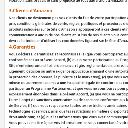
violation, sans préavis et sans préjudice de tout autre droit d’Amazo
3.Clients d’Amazon
Nos clients ne deviennent pas vos clients du fait de votre participati
prix, conditions générales de vente, règles, politiques et procédures d’u
produits indiquées sur le Site d’Amazon s’appliqueront à ces clients et
communication à aucun de nos clients et, si l’un de nos clients vous co
devrez lui indiquer d’utiliser les coordonnées figurant sur le Site d’Ama
4.Garanties
Vous déclarez, garantissez et reconnaissez (a) que vous participerez a
conformément au présent Accord, (b) que ni votre participation au Prog
Site n’enfreindront nul loi, ordonnance, règle, réglementation, ordre, li
jugement, décision ou autre exigence applicable émanant d’une autori
la protection des données, la publicité et le marketing), (c) que vous 
mineur ou autrement soumis à une incapacité légale de conclure des con
participer au Programme Partenaires, et que vous ne vous basez pour pr
expressément énoncées dans le présent Accord, (e) que vous ne particip
faites l’objet de sanctions américaines ou de sanctions conformes aux 
de Service; (f) que vous respecterez toutes les restrictions américaines
technologies et services, ainsi que les restrictions en matière d’exporta
droit américain; et (g) que les informations que vous avez communiqué
Vous pouvez mettre à jour vos informations en vous connectant à votre