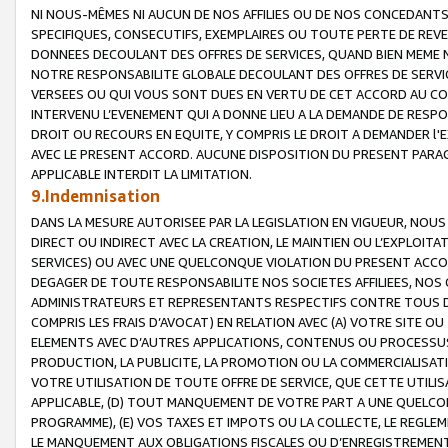
NI NOUS-MÊMES NI AUCUN DE NOS AFFILIES OU DE NOS CONCEDANT
SPECIFIQUES, CONSECUTIFS, EXEMPLAIRES OU TOUTE PERTE DE REVE
DONNEES DECOULANT DES OFFRES DE SERVICES, QUAND BIEN MEME N
NOTRE RESPONSABILITE GLOBALE DECOULANT DES OFFRES DE SERVI
VERSEES OU QUI VOUS SONT DUES EN VERTU DE CET ACCORD AU CO
INTERVENU L’EVENEMENT QUI A DONNE LIEU A LA DEMANDE DE RESP
DROIT OU RECOURS EN EQUITE, Y COMPRIS LE DROIT A DEMANDER l'
AVEC LE PRESENT ACCORD. AUCUNE DISPOSITION DU PRESENT PARAG
APPLICABLE INTERDIT LA LIMITATION.
9.Indemnisation
DANS LA MESURE AUTORISEE PAR LA LEGISLATION EN VIGUEUR, NO
DIRECT OU INDIRECT AVEC LA CREATION, LE MAINTIEN OU L’EXPLOIT
SERVICES) OU AVEC UNE QUELCONQUE VIOLATION DU PRESENT ACCO
DEGAGER DE TOUTE RESPONSABILITE NOS SOCIETES AFFILIEES, NOS 
ADMINISTRATEURS ET REPRESENTANTS RESPECTIFS CONTRE TOUS D
COMPRIS LES FRAIS D’AVOCAT) EN RELATION AVEC (A) VOTRE SITE O
ELEMENTS AVEC D’AUTRES APPLICATIONS, CONTENUS OU PROCESSUS, (
PRODUCTION, LA PUBLICITE, LA PROMOTION OU LA COMMERCIALISAT
VOTRE UTILISATION DE TOUTE OFFRE DE SERVICE, QUE CETTE UTILI
APPLICABLE, (D) TOUT MANQUEMENT DE VOTRE PART A UNE QUELCO
PROGRAMME), (E) VOS TAXES ET IMPOTS OU LA COLLECTE, LE REGLE
LE MANQUEMENT AUX OBLIGATIONS FISCALES OU D’ENREGISTREMENT 