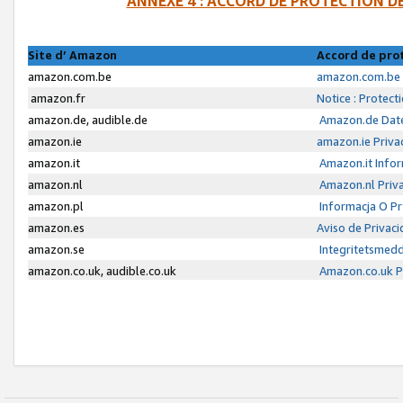
ANNEXE 4 : ACCORD DE PROTECTION 
Site d’ Amazon
Accord de pro
amazon.com.be
amazon.com.be 
amazon.fr
Notice : Protect
amazon.de, audible.de
Amazon.de Date
amazon.ie
amazon.ie Priva
amazon.it
Amazon.it Infor
amazon.nl
Amazon.nl Priva
amazon.pl
Informacja O P
amazon.es
Aviso de Privac
amazon.se
Integritetsmed
amazon.co.uk, audible.co.uk
Amazon.co.uk Pr