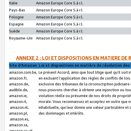
Italie
Amazon Europe Core S.à r.l.
Pays-Bas
Amazon Europe Core S.à r.l.
Pologne
Amazon Europe Core S.à r.l.
Espagne
Amazon Europe Core S.à r.l.
Suède
Amazon Europe Core S.à r.l.
Royaume-Uni
Amazon Europe Core S.à r.l.
ANNEXE 2 : LOI ET DISPOSITIONS EN MATIERE DE
Site d’Amazon
Loi et dispositions en matière de résolution des 
amazon.com.be,
Le présent Accord, ainsi que tout litige quel qu’il soi
amazon.fr,
en excluant l’application des règles de conflits de l
amazon.de,
exclusive des tribunaux de la circonscription judiciai
audible.de,
nous pouvons chercher à obtenir une injonction ou tou
amazon.ie,
violation réelle ou présumée de nos droits de proprié
amazon.it,
morale. Vous reconnaissez et acceptez en outre que n
amazon.nl,
inhabituelle, qui leur donne une valeur particulière 
amazon.pl,
des dommages et intérêts.
amazon.es,
amazon.se,
amazon.co.uk,