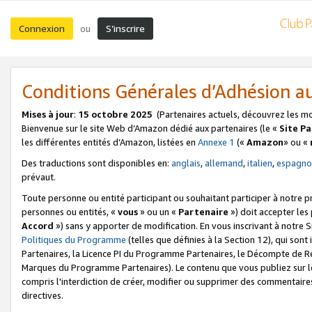
Connexion
S’inscrire
ou
Conditions Générales d’Adhésion 
Mises à jour
:
15 octobre 2025
(Partenaires actuels, découvrez les m
Bienvenue sur le site Web d’Amazon dédié aux partenaires (le «
Site P
les différentes entités d’Amazon, listées en
Annexe 1
(«
Amazon
» ou «
Des traductions sont disponibles en:
anglais
,
allemand
,
italien
,
espagno
prévaut.
Toute personne ou entité participant ou souhaitant participer à notre 
personnes ou entités, «
vous
» ou un «
Partenaire
») doit accepter le
Accord
») sans y apporter de modification. En vous inscrivant à notre Si
Politiques du Programme
(telles que définies à la Section 12), qui so
Partenaires, la Licence PI du Programme Partenaires, le Décompte de 
Marques du Programme Partenaires). Le contenu que vous publiez sur l
compris l'interdiction de créer, modifier ou supprimer des commentaires
directives.