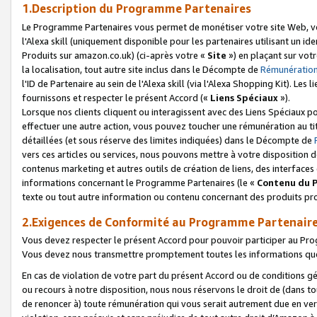
1.Description du Programme Partenaires
Le Programme Partenaires vous permet de monétiser votre site Web, vos 
l'Alexa skill (uniquement disponible pour les partenaires utilisant un 
Produits sur amazon.co.uk) (ci-après votre «
Site
») en plaçant sur votr
la localisation, tout autre site inclus dans le Décompte de
Rémunération
l'ID de Partenaire au sein de l'Alexa skill (via l'Alexa Shopping Kit). Le
fournissons et respecter le présent Accord («
Liens Spéciaux
»).
Lorsque nos clients cliquent ou interagissent avec des Liens Spéciaux p
effectuer une autre action, vous pouvez toucher une rémunération au ti
détaillées (et sous réserve des limites indiquées) dans le Décompte de
vers ces articles ou services, nous pouvons mettre à votre disposition d
contenus marketing et autres outils de création de liens, des interfaces
informations concernant le Programme Partenaires (le «
Contenu du 
texte ou tout autre information ou contenu concernant des produits prop
2.Exigences de Conformité au Programme Partenair
Vous devez respecter le présent Accord pour pouvoir participer au Pr
Vous devez nous transmettre promptement toutes les informations que
En cas de violation de votre part du présent Accord ou de conditions g
ou recours à notre disposition, nous nous réservons le droit de (dans 
de renoncer à) toute rémunération qui vous serait autrement due en ver