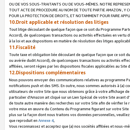
OU DE VOS SOUS-TRAITANTS OU DE VOUS-MÊMES. NOTRE REPRES
TOUT ACTE DE PROCEDURE AU NOM DE TOUTE PARTIE AMAZON , Y CO
POUR LA PROTECTION DE DROITS, ET NOTAMMENT POUR FAIRE APPL
10.Droit applicable et résolution des litiges
Tout litige découlant de quelque façon que ce soit du Programme Parte
Accord), de quelconques transactions ou activités effectuées en vertu d
à la loi et aux dispositions en matière de résolution des litiges applic
11.Fiscalité
Toute taxe et obligation liée découlant de quelque façon que ce soit 
ou avérée dudit Accord), de quelconques transactions ou activités effe
affiliées, seront régies par les dispositions fiscales applicables au Si
12.Dispositions complémentaires
Nous pouvons envoyer des communications relatives au programme Parten
notifications push et des SMS. En outre, nous sommes autorisés à (a) cont
utilisateurs de votre Site que nous obtenons grâce à votre affichage de
particulier d'Amazon ait cliqué sur un Lien Spécial de votre Site avant d
de toute autre manière des recherches sur votre Site afin de vérifier le re
votre mise en œuvre du Contenu du Programme figurant sur votre Site à
plus sur la façon dont nous traitons vos données personnelles, veuille
que reproduit en
Annexe 4
,
Vous reconnaissez et acceptez que (a) nos sociétés affiliées et nous-m