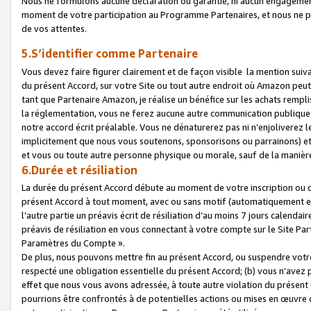
Nous ne formulons aucune déclaration ou garantie, ni aucun engagemen
moment de votre participation au Programme Partenaires, et nous ne p
de vos attentes.
5.S’identifier comme Partenaire
Vous devez faire figurer clairement et de façon visible la mention sui
du présent Accord, sur votre Site ou tout autre endroit où Amazon peut vo
tant que Partenaire Amazon, je réalise un bénéfice sur les achats remplis
la réglementation, vous ne ferez aucune autre communication publique
notre accord écrit préalable. Vous ne dénaturerez pas ni n’enjoliverez 
implicitement que nous vous soutenons, sponsorisons ou parrainons) et v
et vous ou toute autre personne physique ou morale, sauf de la manièr
6.Durée et résiliation
La durée du présent Accord débute au moment de votre inscription ou de
présent Accord à tout moment, avec ou sans motif (automatiquement et sa
l’autre partie un préavis écrit de résiliation d’au moins 7 jours calenda
préavis de résiliation en vous connectant à votre compte sur le Site Par
Paramètres du Compte ».
De plus, nous pouvons mettre fin au présent Accord, ou suspendre votre 
respecté une obligation essentielle du présent Accord; (b) vous n’avez p
effet que nous vous avons adressée, à toute autre violation du présen
pourrions être confrontés à de potentielles actions ou mises en œuvre 