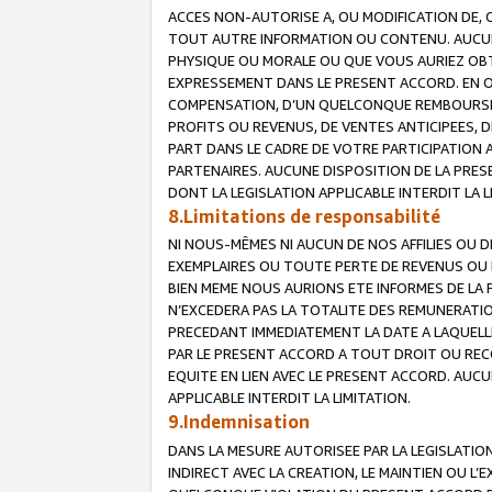
ACCES NON-AUTORISE A, OU MODIFICATION DE, 
TOUT AUTRE INFORMATION OU CONTENU. AUCUN
PHYSIQUE OU MORALE OU QUE VOUS AURIEZ OBT
EXPRESSEMENT DANS LE PRESENT ACCORD. EN 
COMPENSATION, D’UN QUELCONQUE REMBOURSE
PROFITS OU REVENUS, DE VENTES ANTICIPEES, 
PART DANS LE CADRE DE VOTRE PARTICIPATION
PARTENAIRES. AUCUNE DISPOSITION DE LA PRES
DONT LA LEGISLATION APPLICABLE INTERDIT LA L
8.Limitations de responsabilité
NI NOUS-MÊMES NI AUCUN DE NOS AFFILIES OU
EXEMPLAIRES OU TOUTE PERTE DE REVENUS OU 
BIEN MEME NOUS AURIONS ETE INFORMES DE LA 
N’EXCEDERA PAS LA TOTALITE DES REMUNERATI
PRECEDANT IMMEDIATEMENT LA DATE A LAQUELLE
PAR LE PRESENT ACCORD A TOUT DROIT OU REC
EQUITE EN LIEN AVEC LE PRESENT ACCORD. AUC
APPLICABLE INTERDIT LA LIMITATION.
9.Indemnisation
DANS LA MESURE AUTORISEE PAR LA LEGISLATI
INDIRECT AVEC LA CREATION, LE MAINTIEN OU L