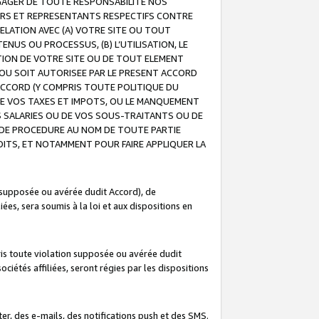
GAGER DE TOUTE RESPONSABILITE NOS
EURS ET REPRESENTANTS RESPECTIFS CONTRE
ELATION AVEC (A) VOTRE SITE OU TOUT
ENUS OU PROCESSUS, (B) L’UTILISATION, LE
ATION DE VOTRE SITE OU DE TOUT ELEMENT
E OU SOIT AUTORISEE PAR LE PRESENT ACCORD
ACCORD (Y COMPRIS TOUTE POLITIQUE DU
DE VOS TAXES ET IMPOTS, OU LE MANQUEMENT
OS SALARIES OU DE VOS SOUS-TRAITANTS OU DE
DE PROCEDURE AU NOM DE TOUTE PARTIE
OITS, ET NOTAMMENT POUR FAIRE APPLIQUER LA
 supposée ou avérée dudit Accord), de
ées, sera soumis à la loi et aux dispositions en
is toute violation supposée ou avérée dudit
iétés affiliées, seront régies par les dispositions
r, des e-mails, des notifications push et des SMS.