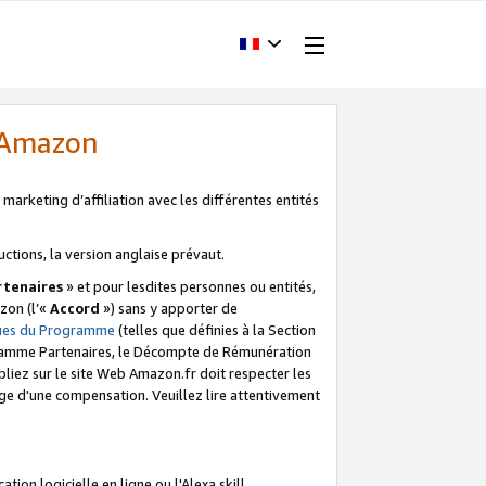
d'Amazon
marketing d’affiliation avec les différentes entités
uctions, la version anglaise prévaut.
tenaires
» et pour lesdites personnes ou entités,
zon (l’«
Accord
») sans y apporter de
ques du Programme
(telles que définies à la Section
ogramme Partenaires, le Décompte de Rémunération
iez sur le site Web Amazon.fr doit respecter les
ge d'une compensation. Veuillez lire attentivement
on logicielle en ligne ou l'Alexa skill