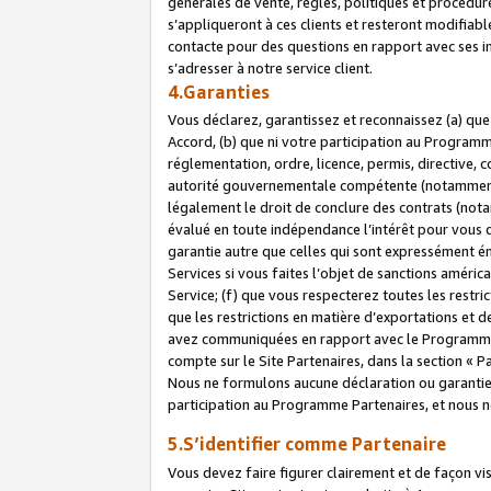
générales de vente, règles, politiques et procédure
s’appliqueront à ces clients et resteront modifiabl
contacte pour des questions en rapport avec ses in
s’adresser à notre service client.
4.Garanties
Vous déclarez, garantissez et reconnaissez (a) qu
Accord, (b) que ni votre participation au Programme
réglementation, ordre, licence, permis, directive,
autorité gouvernementale compétente (notamment le
légalement le droit de conclure des contrats (not
évalué en toute indépendance l’intérêt pour vous 
garantie autre que celles qui sont expressément én
Services si vous faites l’objet de sanctions amér
Service; (f) que vous respecterez toutes les restri
que les restrictions en matière d’exportations et d
avez communiquées en rapport avec le Programme P
compte sur le Site Partenaires, dans la section «
Nous ne formulons aucune déclaration ou garantie
participation au Programme Partenaires, et nous n
5.S’identifier comme Partenaire
Vous devez faire figurer clairement et de façon vi