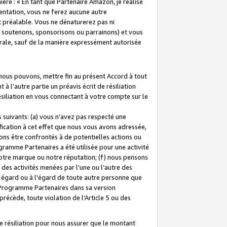
ière : « En tant que Partenaire Amazon, je réalise
mentation, vous ne ferez aucune autre
 préalable. Vous ne dénaturerez pas ni
s soutenons, sponsorisons ou parrainons) et vous
orale, sauf de la manière expressément autorisée
 nous pouvons, mettre fin au présent Accord à tout
à l’autre partie un préavis écrit de résiliation
ésiliation en vous connectant à votre compte sur le
 suivants: (a) vous n’avez pas respecté une
fication à cet effet que nous vous avons adressée,
ns être confrontés à de potentielles actions ou
gramme Partenaires a été utilisée pour une activité
notre marque ou notre réputation; (f) nous pensons
des activités menées par l’une ou l’autre des
 égard ou à l'égard de toute autre personne que
u Programme Partenaires dans sa version
 précède, toute violation de l’Article 5 ou des
 résiliation pour nous assurer que le montant