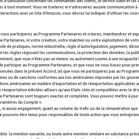
s d’utilisation concernant les commandes des clients, le service client et les
es à tout moment. Vous ne traiterez ni n'adresserez aucune communication à au
teractions avec un Site d’Amazon, vous devrez lui indiquer d’utiliser les coo
e vous participerez au Programme Partenaires et créerez, maintiendrez et ex
 Partenaires, ni votre création, votre maintien ou votre exploitation de votre
 code de pratiques, norme industrielle, règle d’autorégulation, jugement, déc
s règles régissant les communications, la protection des données, la public
amment, que vous n’êtes pas un mineur ou autrement soumis à une incapacité l
de participer au Programme Partenaires, et que vous ne vous basez pour pren
oncées dans le présent Accord, (e) que vous ne participerez pas au Programme
icaines ou de sanctions conformes aux lois américaines imposées par les gouv
ctions américaines en matière d’exportation et de réexportation applicables aux
e réexportation édictées ailleurs qu’aux Etats-Unis et compatibles avec le dr
artenaires sont toujours exactes et complètes. Vous pouvez mettre à jour 
 Paramètres du Compte ».
, ni aucun engagement, quant au volume du trafic ou de la rémunération qu
e pouvons être tenus pour responsables de toute action que vous entreprend
sible la mention suivante, ou toute autre mention similaire en substance pré