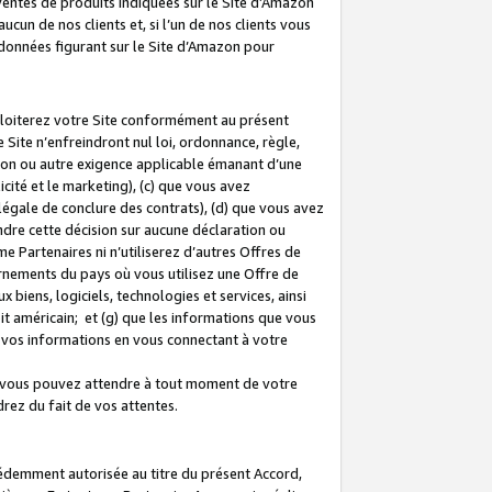
 ventes de produits indiquées sur le Site d’Amazon
cun de nos clients et, si l’un de nos clients vous
rdonnées figurant sur le Site d’Amazon pour
ploiterez votre Site conformément au présent
 Site n’enfreindront nul loi, ordonnance, règle,
ision ou autre exigence applicable émanant d’une
ité et le marketing), (c) que vous avez
égale de conclure des contrats), (d) que vous avez
dre cette décision sur aucune déclaration ou
 Partenaires ni n’utiliserez d’autres Offres de
ernements du pays où vous utilisez une Offre de
 biens, logiciels, technologies et services, ainsi
oit américain; et (g) que les informations que vous
vos informations en vous connectant à votre
e vous pouvez attendre à tout moment de votre
rez du fait de vos attentes.
cédemment autorisée au titre du présent Accord,