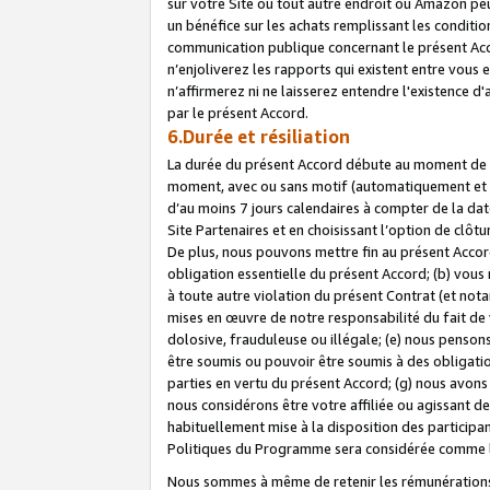
sur votre Site ou tout autre endroit où Amazon peut
un bénéfice sur les achats remplissant les conditio
communication publique concernant le présent Acco
n’enjoliverez les rapports qui existent entre vou
n’affirmerez ni ne laisserez entendre l'existence 
par le présent Accord.
6.Durée et résiliation
La durée du présent Accord débute au moment de vo
moment, avec ou sans motif (automatiquement et sans
d’au moins 7 jours calendaires à compter de la dat
Site Partenaires et en choisissant l’option de clô
De plus, nous pouvons mettre fin au présent Accord
obligation essentielle du présent Accord; (b) vous
à toute autre violation du présent Contrat (et no
mises en œuvre de notre responsabilité du fait de 
dolosive, frauduleuse ou illégale; (e) nous penso
être soumis ou pouvoir être soumis à des obligati
parties en vertu du présent Accord; (g) nous avon
nous considérons être votre affiliée ou agissant 
habituellement mise à la disposition des participants
Politiques du Programme sera considérée comme la 
Nous sommes à même de retenir les rémunérations 