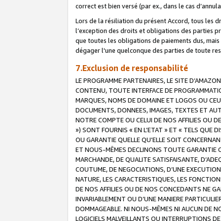
correct est bien versé (par ex., dans le cas d’annul
Lors de la résiliation du présent Accord, tous les 
l’exception des droits et obligations des parties p
que toutes les obligations de paiements dus, mais no
dégager l'une quelconque des parties de toute resp
7.Exclusion de responsabilité
LE PROGRAMME PARTENAIRES, LE SITE D’AMAZON
CONTENU, TOUTE INTERFACE DE PROGRAMMATION
MARQUES, NOMS DE DOMAINE ET LOGOS OU CEUX 
DOCUMENTS, DONNEES, IMAGES, TEXTES ET AUT
NOTRE COMPTE OU CELUI DE NOS AFFILIES OU 
») SONT FOURNIS « EN L’ETAT » ET « TELS QU
OU GARANTIE QUELLE QU’ELLE SOIT CONCERNANT 
ET NOUS-MÊMES DECLINONS TOUTE GARANTIE CON
MARCHANDE, DE QUALITE SATISFAISANTE, D’ADE
COUTUME, DE NEGOCIATIONS, D’UNE EXECUTION
NATURE, LES CARACTERISTIQUES, LES FONCTION
DE NOS AFFILIES OU DE NOS CONCEDANTS NE G
INVARIABLEMENT OU D’UNE MANIERE PARTICULI
DOMMAGEABLE. NI NOUS-MÊMES NI AUCUN DE NO
LOGICIELS MALVEILLANTS OU INTERRUPTIONS D