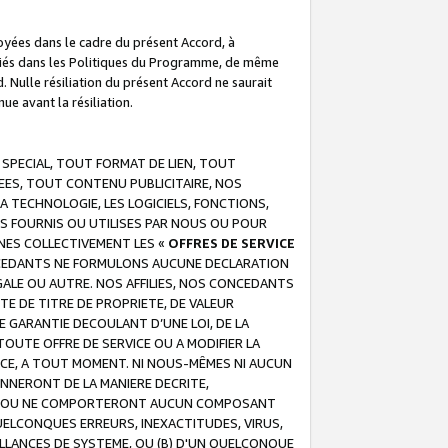
troyées dans le cadre du présent Accord, à
écifiés dans les Politiques du Programme, de même
. Nulle résiliation du présent Accord ne saurait
e avant la résiliation.
 SPECIAL, TOUT FORMAT DE LIEN, TOUT
EES, TOUT CONTENU PUBLICITAIRE, NOS
A TECHNOLOGIE, LES LOGICIELS, FONCTIONS,
S FOURNIS OU UTILISES PAR NOUS OU POUR
NES COLLECTIVEMENT LES «
OFFRES DE SERVICE
 CONCEDANTS NE FORMULONS AUCUNE DECLARATION
EGALE OU AUTRE. NOS AFFILIES, NOS CONCEDANTS
E DE TITRE DE PROPRIETE, DE VALEUR
 GARANTIE DECOULANT D’UNE LOI, DE LA
UTE OFFRE DE SERVICE OU A MODIFIER LA
VICE, A TOUT MOMENT. NI NOUS-MÊMES NI AUCUN
NNERONT DE LA MANIERE DECRITE,
REUR OU NE COMPORTERONT AUCUN COMPOSANT
ELCONQUES ERREURS, INEXACTITUDES, VIRUS,
LLANCES DE SYSTEME, OU (B) D'UN QUELCONQUE