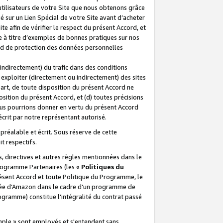
 utilisateurs de votre Site que nous obtenons grâce
é sur un Lien Spécial de votre Site avant d’acheter
te afin de vérifier le respect du présent Accord, et
te à titre d’exemples de bonnes pratiques sur nos
ord de protection des données personnelles
indirectement) du trafic dans des conditions
exploiter (directement ou indirectement) des sites
 part, de toute disposition du présent Accord ne
osition du présent Accord, et (d) toutes précisions
ous pourrions donner en vertu du présent Accord
écrit par notre représentant autorisé.
préalable et écrit. Sous réserve de cette
it respectifs.
s, directives et autres règles mentionnées dans le
programme Partenaires (les «
Politiques du
résent Accord et toute Politique du Programme, le
iliée d’Amazon dans le cadre d’un programme de
ogramme) constitue l’intégralité du contrat passé
xemple » sont employés et s'entendent sans