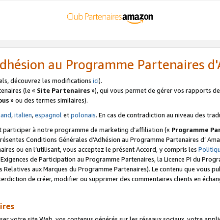
’Adhésion au Programme Partenaires 
els, découvrez les modifications
ici
).
enaires (le «
Site Partenaires
»), qui vous permet de gérer vos rapports de 
ous
» ou des termes similaires).
mand
,
italien
,
espagnol
et
polonais
. En cas de contradiction au niveau des trad
t participer à notre programme de marketing d’affiliation («
Programme Par
 présentes Conditions Générales d’Adhésion au Programme Partenaires d’ Ama
naires ou en l’utilisant, vous acceptez le présent Accord, y compris les
Politi
s Exigences de Participation au Programme Partenaires, la Licence PI du Pr
s Relatives aux Marques du Programme Partenaires). Le contenu que vous publ
erdiction de créer, modifier ou supprimer des commentaires clients en échan
ires
votre site Web, vos contenus générés sur les réseaux sociaux, votre applicati