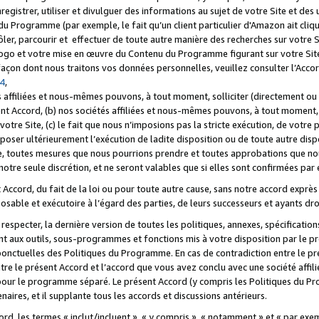
registrer, utiliser et divulguer des informations au sujet de votre Site et des
u Programme (par exemple, le fait qu’un client particulier d'Amazon ait cliqu
ôler, parcourir et effectuer de toute autre manière des recherches sur votre Si
tre logo et votre mise en œuvre du Contenu du Programme figurant sur votre Si
 façon dont nous traitons vos données personnelles, veuillez consulter l’Acc
 4
,
 affiliées et nous-mêmes pouvons, à tout moment, solliciter (directement ou 
nt Accord, (b) nos sociétés affiliées et nous-mêmes pouvons, à tout moment, 
votre Site, (c) le fait que nous n’imposions pas la stricte exécution, de votre
poser ultérieurement l’exécution de ladite disposition ou de toute autre disp
ce, toutes mesures que nous pourrions prendre et toutes approbations que n
otre seule discrétion, et ne seront valables que si elles sont confirmées par 
Accord, du fait de la loi ou pour toute autre cause, sans notre accord exprès 
posable et exécutoire à l’égard des parties, de leurs successeurs et ayants dro
especter, la dernière version de toutes les politiques, annexes, spécification
ant aux outils, sous-programmes et fonctions mis à votre disposition par le 
 ponctuelles des Politiques du Programme. En cas de contradiction entre le p
ntre le présent Accord et l’accord que vous avez conclu avec une société aff
 pour le programme séparé. Le présent Accord (y compris les Politiques du Pr
ires, et il supplante tous les accords et discussions antérieurs.
cord, les termes « inclut/incluent », « y compris », « notamment » et « par e