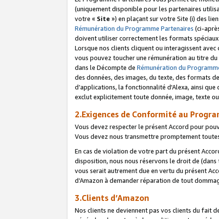
(uniquement disponible pour les partenaires utilis
votre «
Site
») en plaçant sur votre Site (i) des li
Rémunération du Programme Partenaires
(ci-aprè
doivent utiliser correctement les formats spéciaux
Lorsque nos clients cliquent ou interagissent avec
vous pouvez toucher une rémunération au titre du p
dans le Décompte de
Rémunération du Programme
des données, des images, du texte, des formats de 
d’applications, la fonctionnalité d'Alexa, ainsi q
exclut explicitement toute donnée, image, texte ou
2.Exigences de Conformité au Progr
Vous devez respecter le présent Accord pour pouv
Vous devez nous transmettre promptement toutes 
En cas de violation de votre part du présent Accor
disposition, nous nous réservons le droit de (dans
vous serait autrement due en vertu du présent Accor
d’Amazon à demander réparation de tout dommag
3.Clients d’Amazon
Nos clients ne deviennent pas vos clients du fait 