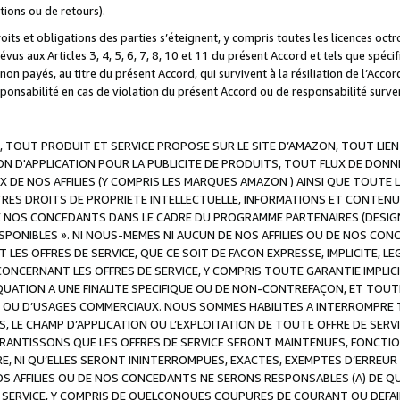
ations ou de retours).
droits et obligations des parties s’éteignent, y compris toutes les licences oc
révus aux Articles 3, 4, 5, 6, 7, 8, 10 et 11 du présent Accord et tels que sp
n payés, au titre du présent Accord, qui survivent à la résiliation de l’Accord
onsabilité en cas de violation du présent Accord ou de responsabilité survenu
, TOUT PRODUIT ET SERVICE PROPOSE SUR LE SITE D’AMAZON, TOUT LIEN
 D'APPLICATION POUR LA PUBLICITE DE PRODUITS, TOUT FLUX DE DONN
DE NOS AFFILIES (Y COMPRIS LES MARQUES AMAZON ) AINSI QUE TOUTE L
RES DROITS DE PROPRIETE INTELLECTUELLE, INFORMATIONS ET CONTENU
DE NOS CONCEDANTS DANS LE CADRE DU PROGRAMME PARTENAIRES (DESIG
E DISPONIBLES ». NI NOUS-MEMES NI AUCUN DE NOS AFFILIES OU DE NOS
LES OFFRES DE SERVICE, QUE CE SOIT DE FACON EXPRESSE, IMPLICITE, L
CERNANT LES OFFRES DE SERVICE, Y COMPRIS TOUTE GARANTIE IMPLICIT
QUATION A UNE FINALITE SPECIFIQUE OU DE NON-CONTREFAÇON, ET TOUTE
 OU D’USAGES COMMERCIAUX. NOUS SOMMES HABILITES A INTERROMPRE TO
S, LE CHAMP D’APPLICATION OU L’EXPLOITATION DE TOUTE OFFRE DE SER
ARANTISSONS QUE LES OFFRES DE SERVICE SERONT MAINTENUES, FONCTIO
ERE, NI QU’ELLES SERONT ININTERROMPUES, EXACTES, EXEMPTES D’ER
S AFFILIES OU DE NOS CONCEDANTS NE SERONS RESPONSABLES (A) DE QU
E SERVICE, Y COMPRIS DE QUELCONQUES COUPURES DE COURANT OU DEFAI