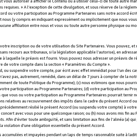
 vous autoriser à afficher le Contenu ou à utiliser celui-ci de toute autre man
ns requises. » A l’exception de cette divulgation, et sous réserve de la régle
rd ou votre participation au Programme Partenaires sans notre accord écrit
s et nous (y compris en indiquant expressément ou implicitement que nous vou
d'aucune affiliation entre nous et vous ou toute autre personne physique ou m
tre inscription ou de votre utilisation du Site Partenaires. Vous pouvez, et
 recours aux tribunaux, si la législation applicable l’autorise), en adressant 
e à laquelle le préavis est fourni. Vous pouvez nous adresser un préavis de r
ture de votre compte dans la section « Paramètres du Compte ».
, ou suspendre votre compte, par écrit avec effet immédiat pour l’un des cas
 n’avez pas, autrement, remédié, dans un délai de 7 jours à compter de la noti
tamment de toute Politique du Programme); (c) nous estimons que nous pourrio
votre participation au Programme Partenaires; (d) votre participation au Pro
ns que vous ou votre participation au Programme Partenaires pourrait ternir 
ons relatives au recouvrement des impôts dans le cadre du présent Accord ou 
s précédemment résilié le présent Accord (ou suspendu votre compte) à votre
de concert avec vous pour une quelconque raison; ou (h) nous avons mis fin a
. Afin d’éviter toute ambiguïté, et sans limitation aux fins de l’alinéa (a) qui
violation d’une obligation essentielle du présent Accord.
accumulées et impayées pendant un laps de temps raisonnable suite à ladite