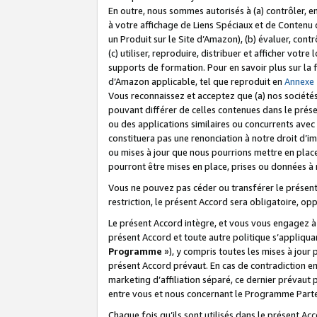
En outre, nous sommes autorisés à (a) contrôler, en
à votre affichage de Liens Spéciaux et de Contenu d
un Produit sur le Site d’Amazon), (b) évaluer, contr
(c) utiliser, reproduire, distribuer et afficher vo
supports de formation. Pour en savoir plus sur la
d’Amazon applicable, tel que reproduit en
Annexe
Vous reconnaissez et acceptez que (a) nos sociétés
pouvant différer de celles contenues dans le prése
ou des applications similaires ou concurrents avec 
constituera pas une renonciation à notre droit d’im
ou mises à jour que nous pourrions mettre en pla
pourront être mises en place, prises ou données à n
Vous ne pouvez pas céder ou transférer le présent 
restriction, le présent Accord sera obligatoire, op
Le présent Accord intègre, et vous vous engagez à r
présent Accord et toute autre politique s’appliqu
Programme
»), y compris toutes les mises à jour
présent Accord prévaut. En cas de contradiction e
marketing d’affiliation séparé, ce dernier prévaut
entre vous et nous concernant le Programme Partena
Chaque fois qu’ils sont utilisés dans le présent Ac