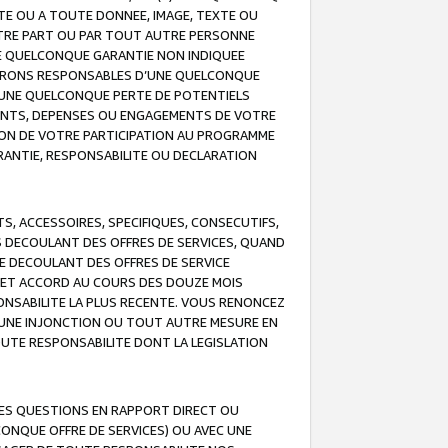
TE OU A TOUTE DONNEE, IMAGE, TEXTE OU
OTRE PART OU PAR TOUT AUTRE PERSONNE
NE QUELCONQUE GARANTIE NON INDIQUEE
 SERONS RESPONSABLES D’UNE QUELCONQUE
UNE QUELCONQUE PERTE DE POTENTIELS
EMENTS, DEPENSES OU ENGAGEMENTS DE VOTRE
ION DE VOTRE PARTICIPATION AU PROGRAMME
ARANTIE, RESPONSABILITE OU DECLARATION
, ACCESSOIRES, SPECIFIQUES, CONSECUTIFS,
S DECOULANT DES OFFRES DE SERVICES, QUAND
LE DECOULANT DES OFFRES DE SERVICE
 CET ACCORD AU COURS DES DOUZE MOIS
ONSABILITE LA PLUS RECENTE. VOUS RENONCEZ
, UNE INJONCTION OU TOUT AUTRE MESURE EN
OUTE RESPONSABILITE DONT LA LEGISLATION
LES QUESTIONS EN RAPPORT DIRECT OU
LCONQUE OFFRE DE SERVICES) OU AVEC UNE