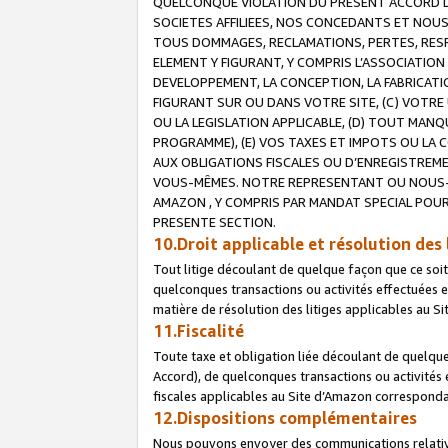
QUELCONQUE VIOLATION DU PRESENT ACCORD DE
SOCIETES AFFILIEES, NOS CONCEDANTS ET NOUS
TOUS DOMMAGES, RECLAMATIONS, PERTES, RESPO
ELEMENT Y FIGURANT, Y COMPRIS L’ASSOCIATION
DEVELOPPEMENT, LA CONCEPTION, LA FABRICATI
FIGURANT SUR OU DANS VOTRE SITE, (C) VOTRE 
OU LA LEGISLATION APPLICABLE, (D) TOUT MA
PROGRAMME), (E) VOS TAXES ET IMPOTS OU LA 
AUX OBLIGATIONS FISCALES OU D’ENREGISTREME
VOUS-MÊMES. NOTRE REPRESENTANT OU NOUS-
AMAZON , Y COMPRIS PAR MANDAT SPECIAL POUR
PRESENTE SECTION.
10.Droit applicable et résolution des 
Tout litige découlant de quelque façon que ce soi
quelconques transactions ou activités effectuées en
matière de résolution des litiges applicables au S
11.Fiscalité
Toute taxe et obligation liée découlant de quelqu
Accord), de quelconques transactions ou activités e
fiscales applicables au Site d’Amazon corresponda
12.Dispositions complémentaires
Nous pouvons envoyer des communications relatives