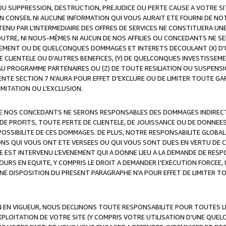
OU SUPPRESSION, DESTRUCTION, PREJUDICE OU PERTE CAUSE A VOTRE SI
 CONSEIL NI AUCUNE INFORMATION QUI VOUS AURAIT ETE FOURNI DE N
ENU PAR L’INTERMEDIAIRE DES OFFRES DE SERVICES NE CONSTITUERA U
OUTRE, NI NOUS-MÊMES NI AUCUN DE NOS AFFILIES OU CONCEDANTS NE
MENT OU DE QUELCONQUES DOMMAGES ET INTERETS DECOULANT (X) D'
DE CLIENTELE OU D'AUTRES BENEFICES, (Y) DE QUELCONQUES INVESTISS
 AU PROGRAMME PARTENAIRES OU (Z) DE TOUTE RESILIATION OU SUSPENS
ENTE SECTION 7 N'AURA POUR EFFET D'EXCLURE OU DE LIMITER TOUTE G
IMITATION OU L’EXCLUSION.
 DE NOS CONCEDANTS NE SERONS RESPONSABLES DES DOMMAGES INDIRECTS
DE PROFITS, TOUTE PERTE DE CLIENTELE, DE JOUISSANCE OU DE DONNEE
POSSIBILITE DE CES DOMMAGES. DE PLUS, NOTRE RESPONSABILITE GLOBA
ONS QUI VOUS ONT ETE VERSEES OU QUI VOUS SONT DUES EN VERTU DE
 EST INTERVENU L’EVENEMENT QUI A DONNE LIEU A LA DEMANDE DE RESP
OURS EN EQUITE, Y COMPRIS LE DROIT A DEMANDER l'EXECUTION FORCEE
UNE DISPOSITION DU PRESENT PARAGRAPHE N'A POUR EFFET DE LIMITER T
ON EN VIGUEUR, NOUS DECLINONS TOUTE RESPONSABILITE POUR TOUTES 
’EXPLOITATION DE VOTRE SITE (Y COMPRIS VOTRE UTILISATION D'UNE QUE