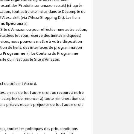
posant des Produits sur amazon.co.uk) (ci-après
isation, tout autre site inclus dans le Décompte de
 l'Alexa skill (via l'Alexa Shopping Kit). Les liens
ens Spéciaux
»).
e Site d’Amazon ou pour effectuer une autre action,
aillées (et sous réserve des limites indiquées)
 services, nous pouvons mettre à votre disposition
ation de liens, des interfaces de programmation
u Programme
»). Le Contenu du Programme
ite qui n’est pas le Site d’Amazon.
ct du présent Accord.
s, en sus de tout autre droit ou recours à notre
s acceptez de renoncer à) toute rémunération qui
ans préavis et sans préjudice de tout autre droit
s, toutes les politiques des prix, conditions