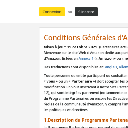
Connexion
S’inscrire
ou
Conditions Générales d
Mises à jour
:
15 octobre 2025
(Partenaires actu
Bienvenue sur le site Web d’Amazon dédié aux part
d’Amazon, listées en
Annexe 1
(«
Amazon
» ou «
n
Des traductions sont disponibles en:
anglais
,
alle
Toute personne ou entité participant ou souhaitan
«
vous
» ou un «
Partenaire
») doit accepter les
modification. En vous inscrivant à notre Site Parte
12), qui sont intégrées par renvoi (notamment no
du Programme Partenaires ou encore les Directive
règles de la communauté d'Amazon, y compris l'int
les politiques et directives.
1.Description du Programme Partena
Le Programme Partenaires vous permet de monétiser 