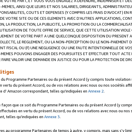
 VOTRE PART, ET VOUS VOUS ENGAGEZ A DEFENDRE, INDEMNISER ET DE
-MEMES, AINSI QUE LEURS ET NOS SALARIES, DIRIGEANTS, ADMINISTRAT
NSABILITES, COUTS ET DEPENSES (Y COMPRIS LES FRAIS D’AVOCAT) EN R
 DE VOTRE SITE OU DE CES ELEMENTS AVEC D’AUTRES APPLICATIONS, CONT
ON, LA PRODUCTION, LA PUBLICITE, LA PROMOTION OU LA COMMERCIALIS
UTILISATION DE TOUTE OFFRE DE SERVICE, QUE CETTE UTILISATION VIOL
NQUEMENT DE VOTRE PART A UNE QUELCONQUE DISPOSITION DU PRESENT 
COLLECTE, LE REGLEMENT, OU LA NON-PERCEPTION OU LE NON-PAIEMENT 
NT FISCAL OU (F) UNE NEGLIGENCE OU UNE FAUTE INTENTIONNELLE DE V
MEMES POUVONS ENGAGER DES POURSUITES ET EFFECTUER TOUT ACTE 
 FAIRE VALOIR UNE DEMANDE EN JUSTICE OU POUR LA PROTECTION DE DR
litiges
t du Programme Partenaires ou du présent Accord (y compris toute violation
 vertu du présent Accord, ou de vos relations avec nous ou nos sociétés affili
ite d’ Amazon correspondant, telles qu'indiquées en
Annexe 2
.
e façon que ce soit du Programme Partenaires ou du présent Accord (y compr
ffectuées en vertu du présent Accord, ou de vos relations avec nous ou nos soc
nt, telles qu'indiquées en
Annexe 3
.
 au programme Partenaires de temps à autre, y compris, mais sans s'y limite