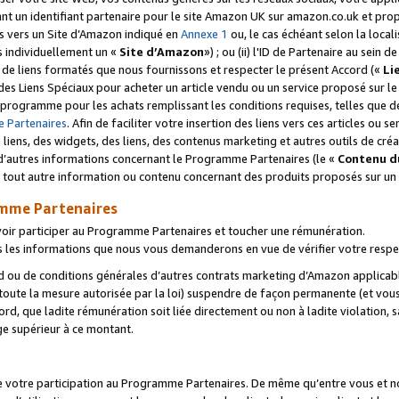
ant un identifiant partenaire pour le site Amazon UK sur amazon.co.uk et pro
ens vers un Site d’Amazon indiqué en
Annexe 1
ou, le cas échéant selon la local
s individuellement un «
Site d’Amazon
») ; ou (ii) l'ID de Partenaire au sein de
 de liens formatés que nous fournissons et respecter le présent Accord («
Li
 des Liens Spéciaux pour acheter un article vendu ou un service proposé sur l
rogramme pour les achats remplissant les conditions requises, telles que dét
 Partenaires
. Afin de faciliter votre insertion des liens vers ces articles ou
liens, des widgets, des liens, des contenus marketing et autres outils de cré
ue d’autres informations concernant le Programme Partenaires (le «
Contenu d
 tout autre information ou contenu concernant des produits proposés sur un s
amme Partenaires
oir participer au Programme Partenaires et toucher une rémunération.
les informations que nous vous demanderons en vue de vérifier votre respe
d ou de conditions générales d’autres contrats marketing d’Amazon applicable
 toute la mesure autorisée par la loi) suspendre de façon permanente (et vou
d, que ladite rémunération soit liée directement ou non à ladite violation, s
e supérieur à ce montant.
de votre participation au Programme Partenaires. De même qu’entre vous et nou