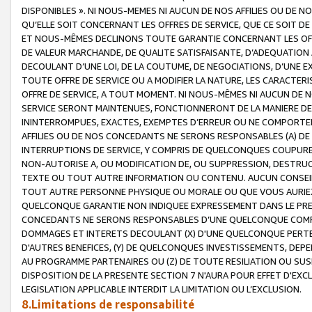
DISPONIBLES ». NI NOUS-MEMES NI AUCUN DE NOS AFFILIES OU D
QU’ELLE SOIT CONCERNANT LES OFFRES DE SERVICE, QUE CE SOIT DE
ET NOUS-MÊMES DECLINONS TOUTE GARANTIE CONCERNANT LES OFFRE
DE VALEUR MARCHANDE, DE QUALITE SATISFAISANTE, D’ADEQUATION
DECOULANT D’UNE LOI, DE LA COUTUME, DE NEGOCIATIONS, D’UNE
TOUTE OFFRE DE SERVICE OU A MODIFIER LA NATURE, LES CARACTERI
OFFRE DE SERVICE, A TOUT MOMENT. NI NOUS-MÊMES NI AUCUN DE 
SERVICE SERONT MAINTENUES, FONCTIONNERONT DE LA MANIERE DECR
ININTERROMPUES, EXACTES, EXEMPTES D’ERREUR OU NE COMPORT
AFFILIES OU DE NOS CONCEDANTS NE SERONS RESPONSABLES (A) DE
INTERRUPTIONS DE SERVICE, Y COMPRIS DE QUELCONQUES COUPURE
NON-AUTORISE A, OU MODIFICATION DE, OU SUPPRESSION, DESTRUC
TEXTE OU TOUT AUTRE INFORMATION OU CONTENU. AUCUN CONSEIL 
TOUT AUTRE PERSONNE PHYSIQUE OU MORALE OU QUE VOUS AURIEZ 
QUELCONQUE GARANTIE NON INDIQUEE EXPRESSEMENT DANS LE PRES
CONCEDANTS NE SERONS RESPONSABLES D’UNE QUELCONQUE COM
DOMMAGES ET INTERETS DECOULANT (X) D'UNE QUELCONQUE PERTE D
D'AUTRES BENEFICES, (Y) DE QUELCONQUES INVESTISSEMENTS, DEP
AU PROGRAMME PARTENAIRES OU (Z) DE TOUTE RESILIATION OU SU
DISPOSITION DE LA PRESENTE SECTION 7 N'AURA POUR EFFET D'EXC
LEGISLATION APPLICABLE INTERDIT LA LIMITATION OU L’EXCLUSION.
8.Limitations de responsabilité