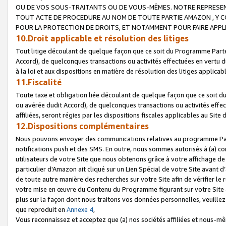
OU DE VOS SOUS-TRAITANTS OU DE VOUS-MÊMES. NOTRE REPRES
TOUT ACTE DE PROCEDURE AU NOM DE TOUTE PARTIE AMAZON , Y CO
POUR LA PROTECTION DE DROITS, ET NOTAMMENT POUR FAIRE APPL
10.Droit applicable et résolution des litiges
Tout litige découlant de quelque façon que ce soit du Programme Parte
Accord), de quelconques transactions ou activités effectuées en vertu d
à la loi et aux dispositions en matière de résolution des litiges applic
11.Fiscalité
Toute taxe et obligation liée découlant de quelque façon que ce soit 
ou avérée dudit Accord), de quelconques transactions ou activités effe
affiliées, seront régies par les dispositions fiscales applicables au Si
12.Dispositions complémentaires
Nous pouvons envoyer des communications relatives au programme Parten
notifications push et des SMS. En outre, nous sommes autorisés à (a) cont
utilisateurs de votre Site que nous obtenons grâce à votre affichage de
particulier d'Amazon ait cliqué sur un Lien Spécial de votre Site avant d
de toute autre manière des recherches sur votre Site afin de vérifier le re
votre mise en œuvre du Contenu du Programme figurant sur votre Site à
plus sur la façon dont nous traitons vos données personnelles, veuille
que reproduit en
Annexe 4
,
Vous reconnaissez et acceptez que (a) nos sociétés affiliées et nous-m