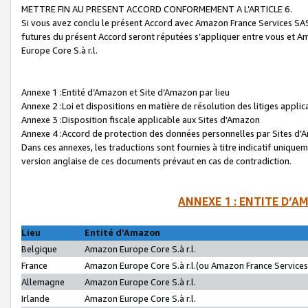
METTRE FIN AU PRESENT ACCORD CONFORMEMENT A L’ARTICLE 6.
Si vous avez conclu le présent Accord avec Amazon France Services SAS 
futures du présent Accord seront réputées s’appliquer entre vous et 
Europe Core S.à r.l.
Annexe 1 :Entité d’Amazon et Site d’Amazon par lieu
Annexe 2 :Loi et dispositions en matière de résolution des litiges appli
Annexe 3 :Disposition fiscale applicable aux Sites d’Amazon
Annexe 4 :Accord de protection des données personnelles par Sites d
Dans ces annexes, les traductions sont fournies à titre indicatif uniquem
version anglaise de ces documents prévaut en cas de contradiction.
ANNEXE 1 : ENTITE D’A
Lieu
Entité d’Amazon
Belgique
Amazon Europe Core S.à r.l.
France
Amazon Europe Core S.à r.l.(ou Amazon France Services 
Allemagne
Amazon Europe Core S.à r.l.
Irlande
Amazon Europe Core S.à r.l.