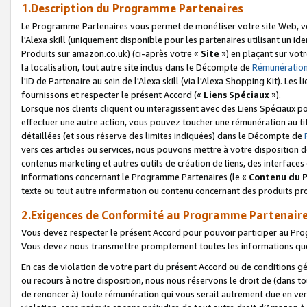
1.Description du Programme Partenaires
Le Programme Partenaires vous permet de monétiser votre site Web, vos 
l'Alexa skill (uniquement disponible pour les partenaires utilisant un 
Produits sur amazon.co.uk) (ci-après votre «
Site
») en plaçant sur votr
la localisation, tout autre site inclus dans le Décompte de
Rémunération
l'ID de Partenaire au sein de l'Alexa skill (via l'Alexa Shopping Kit). Le
fournissons et respecter le présent Accord («
Liens Spéciaux
»).
Lorsque nos clients cliquent ou interagissent avec des Liens Spéciaux p
effectuer une autre action, vous pouvez toucher une rémunération au ti
détaillées (et sous réserve des limites indiquées) dans le Décompte de
vers ces articles ou services, nous pouvons mettre à votre disposition d
contenus marketing et autres outils de création de liens, des interfaces
informations concernant le Programme Partenaires (le «
Contenu du 
texte ou tout autre information ou contenu concernant des produits prop
2.Exigences de Conformité au Programme Partenair
Vous devez respecter le présent Accord pour pouvoir participer au Pr
Vous devez nous transmettre promptement toutes les informations que
En cas de violation de votre part du présent Accord ou de conditions g
ou recours à notre disposition, nous nous réservons le droit de (dans 
de renoncer à) toute rémunération qui vous serait autrement due en ver