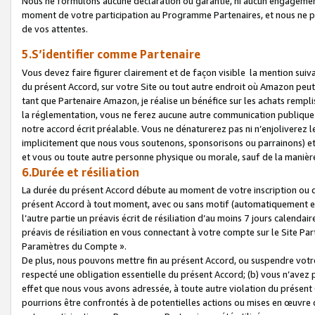
Nous ne formulons aucune déclaration ou garantie, ni aucun engagemen
moment de votre participation au Programme Partenaires, et nous ne p
de vos attentes.
5.S’identifier comme Partenaire
Vous devez faire figurer clairement et de façon visible la mention sui
du présent Accord, sur votre Site ou tout autre endroit où Amazon peut vo
tant que Partenaire Amazon, je réalise un bénéfice sur les achats remplis
la réglementation, vous ne ferez aucune autre communication publique
notre accord écrit préalable. Vous ne dénaturerez pas ni n’enjoliverez 
implicitement que nous vous soutenons, sponsorisons ou parrainons) et v
et vous ou toute autre personne physique ou morale, sauf de la manièr
6.Durée et résiliation
La durée du présent Accord débute au moment de votre inscription ou de
présent Accord à tout moment, avec ou sans motif (automatiquement et sa
l’autre partie un préavis écrit de résiliation d’au moins 7 jours calenda
préavis de résiliation en vous connectant à votre compte sur le Site Par
Paramètres du Compte ».
De plus, nous pouvons mettre fin au présent Accord, ou suspendre votre 
respecté une obligation essentielle du présent Accord; (b) vous n’avez p
effet que nous vous avons adressée, à toute autre violation du présen
pourrions être confrontés à de potentielles actions ou mises en œuvre 