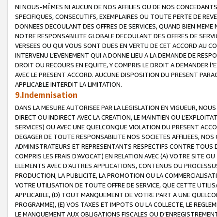
NI NOUS-MÊMES NI AUCUN DE NOS AFFILIES OU DE NOS CONCEDANT
SPECIFIQUES, CONSECUTIFS, EXEMPLAIRES OU TOUTE PERTE DE REVE
DONNEES DECOULANT DES OFFRES DE SERVICES, QUAND BIEN MEME N
NOTRE RESPONSABILITE GLOBALE DECOULANT DES OFFRES DE SERVI
VERSEES OU QUI VOUS SONT DUES EN VERTU DE CET ACCORD AU CO
INTERVENU L’EVENEMENT QUI A DONNE LIEU A LA DEMANDE DE RESP
DROIT OU RECOURS EN EQUITE, Y COMPRIS LE DROIT A DEMANDER l'
AVEC LE PRESENT ACCORD. AUCUNE DISPOSITION DU PRESENT PARAG
APPLICABLE INTERDIT LA LIMITATION.
9.Indemnisation
DANS LA MESURE AUTORISEE PAR LA LEGISLATION EN VIGUEUR, NO
DIRECT OU INDIRECT AVEC LA CREATION, LE MAINTIEN OU L’EXPLOIT
SERVICES) OU AVEC UNE QUELCONQUE VIOLATION DU PRESENT ACCO
DEGAGER DE TOUTE RESPONSABILITE NOS SOCIETES AFFILIEES, NOS 
ADMINISTRATEURS ET REPRESENTANTS RESPECTIFS CONTRE TOUS D
COMPRIS LES FRAIS D’AVOCAT) EN RELATION AVEC (A) VOTRE SITE O
ELEMENTS AVEC D’AUTRES APPLICATIONS, CONTENUS OU PROCESSUS, (
PRODUCTION, LA PUBLICITE, LA PROMOTION OU LA COMMERCIALISAT
VOTRE UTILISATION DE TOUTE OFFRE DE SERVICE, QUE CETTE UTILI
APPLICABLE, (D) TOUT MANQUEMENT DE VOTRE PART A UNE QUELCO
PROGRAMME), (E) VOS TAXES ET IMPOTS OU LA COLLECTE, LE REGLE
LE MANQUEMENT AUX OBLIGATIONS FISCALES OU D’ENREGISTREMENT 