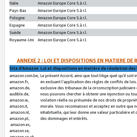
Italie
Amazon Europe Core S.à r.l.
Pays-Bas
Amazon Europe Core S.à r.l.
Pologne
Amazon Europe Core S.à r.l.
Espagne
Amazon Europe Core S.à r.l.
Suède
Amazon Europe Core S.à r.l.
Royaume-Uni
Amazon Europe Core S.à r.l.
ANNEXE 2 : LOI ET DISPOSITIONS EN MATIERE DE
Site d’Amazon
Loi et dispositions en matière de résolution des 
amazon.com.be,
Le présent Accord, ainsi que tout litige quel qu’il soi
amazon.fr,
en excluant l’application des règles de conflits de l
amazon.de,
exclusive des tribunaux de la circonscription judiciai
audible.de,
nous pouvons chercher à obtenir une injonction ou tou
amazon.ie,
violation réelle ou présumée de nos droits de proprié
amazon.it,
morale. Vous reconnaissez et acceptez en outre que n
amazon.nl,
inhabituelle, qui leur donne une valeur particulière 
amazon.pl,
des dommages et intérêts.
amazon.es,
amazon.se,
amazon.co.uk,