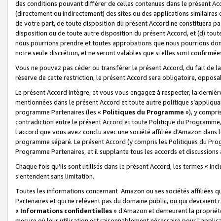
des conditions pouvant différer de celles contenues dans le présent Ac
(directement ou indirectement) des sites ou des applications similaires o
de votre part, de toute disposition du présent Accord ne constituera pa
disposition ou de toute autre disposition du présent Accord, et (d) tou
nous pourrions prendre et toutes approbations que nous pourrions donn
notre seule discrétion, et ne seront valables que si elles sont confirmée
Vous ne pouvez pas céder ou transférer le présent Accord, du fait de la 
réserve de cette restriction, le présent Accord sera obligatoire, opposab
Le présent Accord intègre, et vous vous engagez à respecter, la dernière 
mentionnées dans le présent Accord et toute autre politique s’appliqua
programme Partenaires (les «
Politiques du Programme
»), y compri
contradiction entre le présent Accord et toute Politique du Programme, 
l’accord que vous avez conclu avec une société affiliée d’Amazon dans 
programme séparé. Le présent Accord (y compris les Politiques du Progr
Programme Partenaires, et il supplante tous les accords et discussions 
Chaque fois qu’ils sont utilisés dans le présent Accord, les termes « in
s'entendent sans limitation.
Toutes les informations concernant Amazon ou ses sociétés affiliées 
Partenaires et qui ne relèvent pas du domaine public, ou qui devraient
«
Informations confidentielles
» d’Amazon et demeurent la propriété 
mesure où leur utilisation est raisonnablement nécessaire pour l'appli