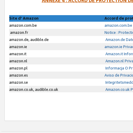
ANNEXE 4 : ACCORD DE PROTECTION 
Site d’ Amazon
Accord de pro
amazon.com.be
amazon.com.be 
amazon.fr
Notice : Protect
amazon.de, audible.de
Amazon.de Date
amazon.ie
amazon.ie Priva
amazon.it
Amazon.it Infor
amazon.nl
Amazon.nl Priva
amazon.pl
Informacja O P
amazon.es
Aviso de Privac
amazon.se
Integritetsmed
amazon.co.uk, audible.co.uk
Amazon.co.uk Pr