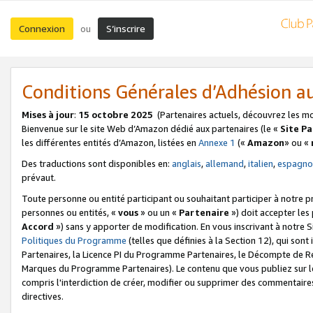
Connexion
S’inscrire
ou
Conditions Générales d’Adhésion 
Mises à jour
:
15 octobre 2025
(Partenaires actuels, découvrez les m
Bienvenue sur le site Web d’Amazon dédié aux partenaires (le «
Site P
les différentes entités d’Amazon, listées en
Annexe 1
(«
Amazon
» ou «
Des traductions sont disponibles en:
anglais
,
allemand
,
italien
,
espagno
prévaut.
Toute personne ou entité participant ou souhaitant participer à notre 
personnes ou entités, «
vous
» ou un «
Partenaire
») doit accepter le
Accord
») sans y apporter de modification. En vous inscrivant à notre Si
Politiques du Programme
(telles que définies à la Section 12), qui so
Partenaires, la Licence PI du Programme Partenaires, le Décompte de 
Marques du Programme Partenaires). Le contenu que vous publiez sur l
compris l'interdiction de créer, modifier ou supprimer des commentaires
directives.