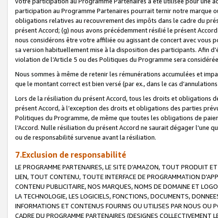
votre participation au Programme Partenaires a été utilisée pour une ac
participation au Programme Partenaires pourrait ternir notre marque ou
obligations relatives au recouvrement des impôts dans le cadre du prése
présent Accord; (g) nous avons précédemment résilié le présent Accord
nous considérons être votre affiliée ou agissant de concert avec vous 
sa version habituellement mise à la disposition des participants. Afin d’é
violation de l’Article 5 ou des Politiques du Programme sera considéré
Nous sommes à même de retenir les rémunérations accumulées et impayée
que le montant correct est bien versé (par ex., dans le cas d’annulations
Lors de la résiliation du présent Accord, tous les droits et obligations 
présent Accord, à l’exception des droits et obligations des parties prévus
Politiques du Programme, de même que toutes les obligations de paiement
l’Accord. Nulle résiliation du présent Accord ne saurait dégager l'une 
ou de responsabilité survenue avant la résiliation.
7.Exclusion de responsabilité
LE PROGRAMME PARTENAIRES, LE SITE D’AMAZON, TOUT PRODUIT ET 
LIEN, TOUT CONTENU, TOUTE INTERFACE DE PROGRAMMATION D'APP
CONTENU PUBLICITAIRE, NOS MARQUES, NOMS DE DOMAINE ET LOGOS
LA TECHNOLOGIE, LES LOGICIELS, FONCTIONS, DOCUMENTS, DONNEES
INFORMATIONS ET CONTENUS FOURNIS OU UTILISES PAR NOUS OU P
CADRE DU PROGRAMME PARTENAIRES (DESIGNES COLLECTIVEMENT LE