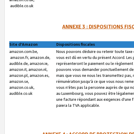
audible.co.uk
ANNEXE 3 : DISPOSITIONS FI
Site d’Amazon
Dispositions fiscales
amazon.com.be,
Nous pouvons déduire ou retenir toute taxe 
amazon.fr, amazon.de,
vous est dû en vertu du présent Accord. Les 
audible.de, amazon.ie,
représenteront le paiement ou le règlement 
amazon.it, amazon.nl,
pouvons vous demander ponctuellement des r
amazon.pl, amazon.es,
mais que vous ne nous les transmettez pas, n
amazon.se,
rémunération jusqu’à ce que vous nous reme
amazon.co.uk,
vous n’êtes pas la personne auprès de qui no
audible.co.uk
au Luxembourg, vous pouvez être légalement 
une facture répondant aux exigences d’une 
paiera la TVA applicable.