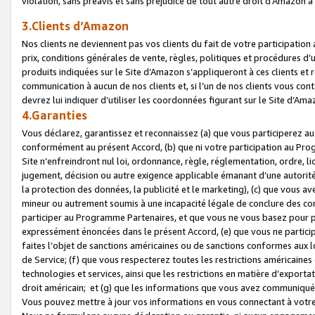
violation, sans préavis et sans préjudice de tout autre droit d’Amazo
3.Clients d’Amazon
Nos clients ne deviennent pas vos clients du fait de votre participati
prix, conditions générales de vente, règles, politiques et procédures d’u
produits indiquées sur le Site d’Amazon s’appliqueront à ces clients et
communication à aucun de nos clients et, si l’un de nos clients vous co
devrez lui indiquer d’utiliser les coordonnées figurant sur le Site d’Ama
4.Garanties
Vous déclarez, garantissez et reconnaissez (a) que vous participerez a
conformément au présent Accord, (b) que ni votre participation au Prog
Site n’enfreindront nul loi, ordonnance, règle, réglementation, ordre, li
jugement, décision ou autre exigence applicable émanant d’une autori
la protection des données, la publicité et le marketing), (c) que vous 
mineur ou autrement soumis à une incapacité légale de conclure des con
participer au Programme Partenaires, et que vous ne vous basez pour pr
expressément énoncées dans le présent Accord, (e) que vous ne particip
faites l’objet de sanctions américaines ou de sanctions conformes aux 
de Service; (f) que vous respecterez toutes les restrictions américaines
technologies et services, ainsi que les restrictions en matière d’exporta
droit américain; et (g) que les informations que vous avez communiqué
Vous pouvez mettre à jour vos informations en vous connectant à votre