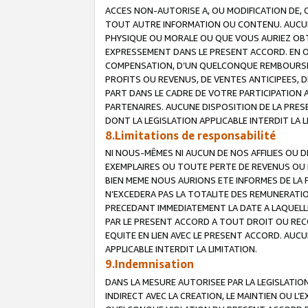
ACCES NON-AUTORISE A, OU MODIFICATION DE, 
TOUT AUTRE INFORMATION OU CONTENU. AUCUN
PHYSIQUE OU MORALE OU QUE VOUS AURIEZ OBT
EXPRESSEMENT DANS LE PRESENT ACCORD. EN 
COMPENSATION, D’UN QUELCONQUE REMBOURSE
PROFITS OU REVENUS, DE VENTES ANTICIPEES, 
PART DANS LE CADRE DE VOTRE PARTICIPATION
PARTENAIRES. AUCUNE DISPOSITION DE LA PRES
DONT LA LEGISLATION APPLICABLE INTERDIT LA L
8.Limitations de responsabilité
NI NOUS-MÊMES NI AUCUN DE NOS AFFILIES OU
EXEMPLAIRES OU TOUTE PERTE DE REVENUS OU 
BIEN MEME NOUS AURIONS ETE INFORMES DE LA 
N’EXCEDERA PAS LA TOTALITE DES REMUNERATI
PRECEDANT IMMEDIATEMENT LA DATE A LAQUELLE
PAR LE PRESENT ACCORD A TOUT DROIT OU REC
EQUITE EN LIEN AVEC LE PRESENT ACCORD. AUC
APPLICABLE INTERDIT LA LIMITATION.
9.Indemnisation
DANS LA MESURE AUTORISEE PAR LA LEGISLATI
INDIRECT AVEC LA CREATION, LE MAINTIEN OU L