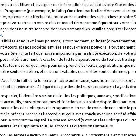
registrer, utiliser et divulguer des informations au sujet de votre Site et des
u Programme (par exemple, le fait qu’un client particulier d'Amazon ait cliqu
ôler, parcourir et effectuer de toute autre manière des recherches sur votre Si
tre logo et votre mise en œuvre du Contenu du Programme figurant sur votre Si
 façon dont nous traitons vos données personnelles, veuillez consulter l’Acc
 4
,
 affiliées et nous-mêmes pouvons, à tout moment, solliciter (directement ou 
nt Accord, (b) nos sociétés affiliées et nous-mêmes pouvons, à tout moment, 
votre Site, (c) le fait que nous n’imposions pas la stricte exécution, de votre
poser ultérieurement l’exécution de ladite disposition ou de toute autre disp
ce, toutes mesures que nous pourrions prendre et toutes approbations que n
otre seule discrétion, et ne seront valables que si elles sont confirmées par 
Accord, du fait de la loi ou pour toute autre cause, sans notre accord exprès 
posable et exécutoire à l’égard des parties, de leurs successeurs et ayants dro
especter, la dernière version de toutes les politiques, annexes, spécification
ant aux outils, sous-programmes et fonctions mis à votre disposition par le 
 ponctuelles des Politiques du Programme. En cas de contradiction entre le p
ntre le présent Accord et l’accord que vous avez conclu avec une société aff
 pour le programme séparé. Le présent Accord (y compris les Politiques du Pr
ires, et il supplante tous les accords et discussions antérieurs.
cord, les termes « inclut/incluent », « y compris », « notamment » et « par e