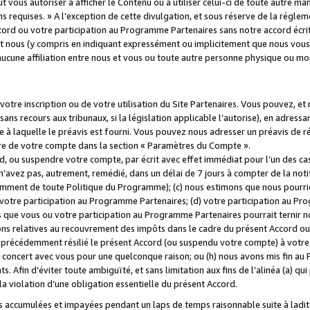
 vous autoriser à afficher le Contenu ou à utiliser celui-ci de toute autre man
ns requises. » A l’exception de cette divulgation, et sous réserve de la régle
rd ou votre participation au Programme Partenaires sans notre accord écrit
s et nous (y compris en indiquant expressément ou implicitement que nous vou
d'aucune affiliation entre nous et vous ou toute autre personne physique ou m
tre inscription ou de votre utilisation du Site Partenaires. Vous pouvez, et
 recours aux tribunaux, si la législation applicable l’autorise), en adressant 
e à laquelle le préavis est fourni. Vous pouvez nous adresser un préavis de r
ture de votre compte dans la section « Paramètres du Compte ».
, ou suspendre votre compte, par écrit avec effet immédiat pour l’un des cas
 n’avez pas, autrement, remédié, dans un délai de 7 jours à compter de la noti
tamment de toute Politique du Programme); (c) nous estimons que nous pourrio
votre participation au Programme Partenaires; (d) votre participation au Pro
ns que vous ou votre participation au Programme Partenaires pourrait ternir 
ons relatives au recouvrement des impôts dans le cadre du présent Accord ou 
s précédemment résilié le présent Accord (ou suspendu votre compte) à votre
de concert avec vous pour une quelconque raison; ou (h) nous avons mis fin a
. Afin d’éviter toute ambiguïté, et sans limitation aux fins de l’alinéa (a) qui
violation d’une obligation essentielle du présent Accord.
accumulées et impayées pendant un laps de temps raisonnable suite à ladite