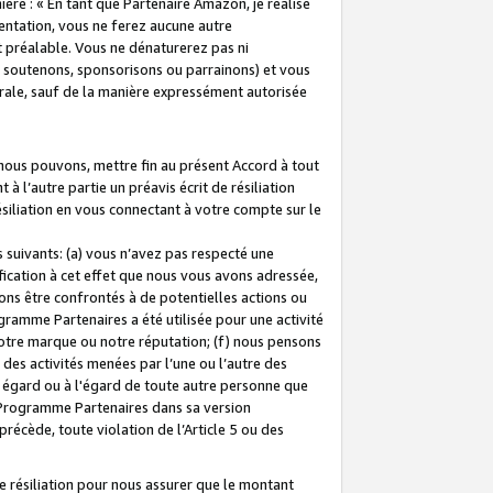
ière : « En tant que Partenaire Amazon, je réalise
mentation, vous ne ferez aucune autre
 préalable. Vous ne dénaturerez pas ni
s soutenons, sponsorisons ou parrainons) et vous
orale, sauf de la manière expressément autorisée
 nous pouvons, mettre fin au présent Accord à tout
à l’autre partie un préavis écrit de résiliation
ésiliation en vous connectant à votre compte sur le
 suivants: (a) vous n’avez pas respecté une
fication à cet effet que nous vous avons adressée,
ns être confrontés à de potentielles actions ou
gramme Partenaires a été utilisée pour une activité
notre marque ou notre réputation; (f) nous pensons
des activités menées par l’une ou l’autre des
 égard ou à l'égard de toute autre personne que
u Programme Partenaires dans sa version
 précède, toute violation de l’Article 5 ou des
 résiliation pour nous assurer que le montant