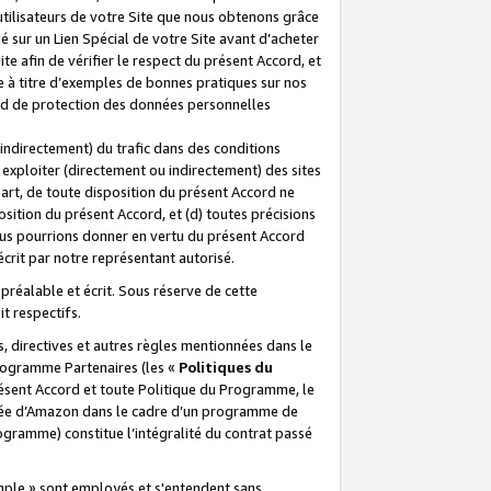
 utilisateurs de votre Site que nous obtenons grâce
é sur un Lien Spécial de votre Site avant d’acheter
te afin de vérifier le respect du présent Accord, et
te à titre d’exemples de bonnes pratiques sur nos
ord de protection des données personnelles
indirectement) du trafic dans des conditions
exploiter (directement ou indirectement) des sites
 part, de toute disposition du présent Accord ne
osition du présent Accord, et (d) toutes précisions
ous pourrions donner en vertu du présent Accord
écrit par notre représentant autorisé.
préalable et écrit. Sous réserve de cette
it respectifs.
s, directives et autres règles mentionnées dans le
programme Partenaires (les «
Politiques du
résent Accord et toute Politique du Programme, le
iliée d’Amazon dans le cadre d’un programme de
ogramme) constitue l’intégralité du contrat passé
xemple » sont employés et s'entendent sans