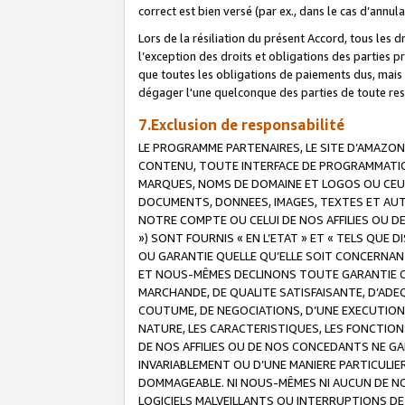
correct est bien versé (par ex., dans le cas d’annul
Lors de la résiliation du présent Accord, tous les 
l’exception des droits et obligations des parties p
que toutes les obligations de paiements dus, mais no
dégager l'une quelconque des parties de toute resp
7.Exclusion de responsabilité
LE PROGRAMME PARTENAIRES, LE SITE D’AMAZON
CONTENU, TOUTE INTERFACE DE PROGRAMMATION
MARQUES, NOMS DE DOMAINE ET LOGOS OU CEUX 
DOCUMENTS, DONNEES, IMAGES, TEXTES ET AUT
NOTRE COMPTE OU CELUI DE NOS AFFILIES OU 
») SONT FOURNIS « EN L’ETAT » ET « TELS QU
OU GARANTIE QUELLE QU’ELLE SOIT CONCERNANT 
ET NOUS-MÊMES DECLINONS TOUTE GARANTIE CON
MARCHANDE, DE QUALITE SATISFAISANTE, D’ADE
COUTUME, DE NEGOCIATIONS, D’UNE EXECUTION
NATURE, LES CARACTERISTIQUES, LES FONCTION
DE NOS AFFILIES OU DE NOS CONCEDANTS NE G
INVARIABLEMENT OU D’UNE MANIERE PARTICULI
DOMMAGEABLE. NI NOUS-MÊMES NI AUCUN DE NO
LOGICIELS MALVEILLANTS OU INTERRUPTIONS D