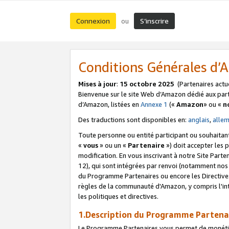
Connexion
S’inscrire
ou
Conditions Générales d
Mises à jour
:
15 octobre 2025
(Partenaires actu
Bienvenue sur le site Web d’Amazon dédié aux part
d’Amazon, listées en
Annexe 1
(«
Amazon
» ou «
n
Des traductions sont disponibles en:
anglais
,
alle
Toute personne ou entité participant ou souhaitan
«
vous
» ou un «
Partenaire
») doit accepter les
modification. En vous inscrivant à notre Site Parte
12), qui sont intégrées par renvoi (notamment no
du Programme Partenaires ou encore les Directive
règles de la communauté d'Amazon, y compris l'int
les politiques et directives.
1.Description du Programme Partena
Le Programme Partenaires vous permet de monétiser 