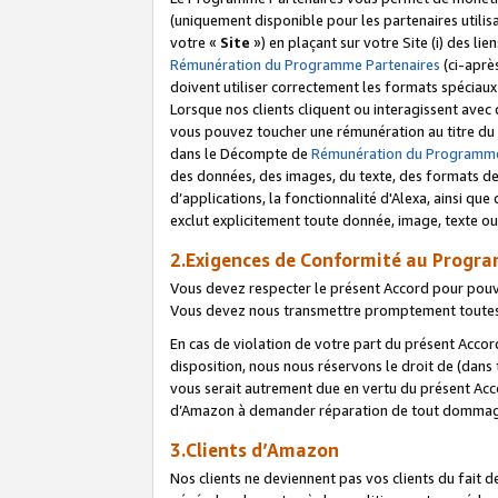
(uniquement disponible pour les partenaires utilis
votre «
Site
») en plaçant sur votre Site (i) des li
Rémunération du Programme Partenaires
(ci-aprè
doivent utiliser correctement les formats spéciaux
Lorsque nos clients cliquent ou interagissent avec
vous pouvez toucher une rémunération au titre du p
dans le Décompte de
Rémunération du Programme
des données, des images, du texte, des formats de 
d’applications, la fonctionnalité d'Alexa, ainsi q
exclut explicitement toute donnée, image, texte ou
2.Exigences de Conformité au Progr
Vous devez respecter le présent Accord pour pouv
Vous devez nous transmettre promptement toutes 
En cas de violation de votre part du présent Accor
disposition, nous nous réservons le droit de (dans
vous serait autrement due en vertu du présent Accor
d’Amazon à demander réparation de tout dommag
3.Clients d’Amazon
Nos clients ne deviennent pas vos clients du fait 