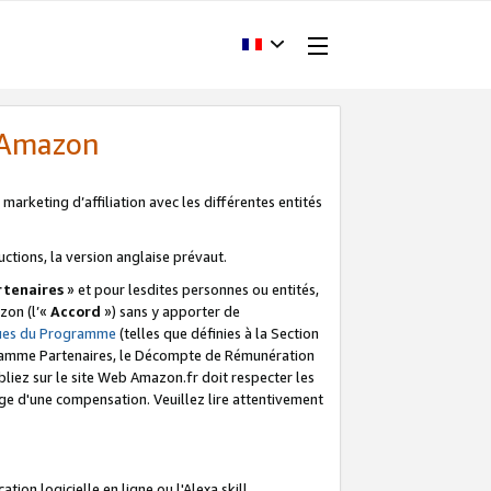
d'Amazon
marketing d’affiliation avec les différentes entités
uctions, la version anglaise prévaut.
tenaires
» et pour lesdites personnes ou entités,
zon (l’«
Accord
») sans y apporter de
ques du Programme
(telles que définies à la Section
ogramme Partenaires, le Décompte de Rémunération
iez sur le site Web Amazon.fr doit respecter les
ge d'une compensation. Veuillez lire attentivement
on logicielle en ligne ou l'Alexa skill