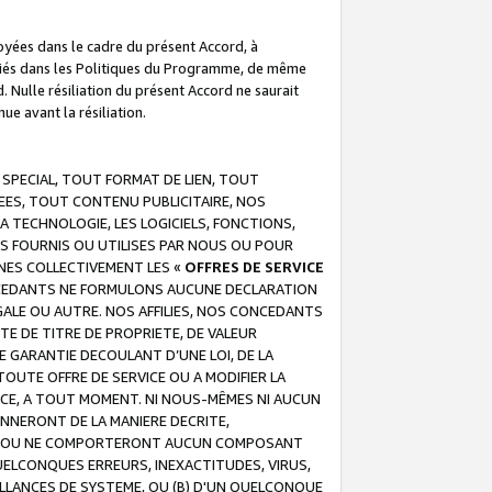
troyées dans le cadre du présent Accord, à
écifiés dans les Politiques du Programme, de même
. Nulle résiliation du présent Accord ne saurait
e avant la résiliation.
 SPECIAL, TOUT FORMAT DE LIEN, TOUT
EES, TOUT CONTENU PUBLICITAIRE, NOS
A TECHNOLOGIE, LES LOGICIELS, FONCTIONS,
S FOURNIS OU UTILISES PAR NOUS OU POUR
NES COLLECTIVEMENT LES «
OFFRES DE SERVICE
 CONCEDANTS NE FORMULONS AUCUNE DECLARATION
EGALE OU AUTRE. NOS AFFILIES, NOS CONCEDANTS
E DE TITRE DE PROPRIETE, DE VALEUR
 GARANTIE DECOULANT D’UNE LOI, DE LA
UTE OFFRE DE SERVICE OU A MODIFIER LA
VICE, A TOUT MOMENT. NI NOUS-MÊMES NI AUCUN
NNERONT DE LA MANIERE DECRITE,
REUR OU NE COMPORTERONT AUCUN COMPOSANT
ELCONQUES ERREURS, INEXACTITUDES, VIRUS,
LLANCES DE SYSTEME, OU (B) D'UN QUELCONQUE