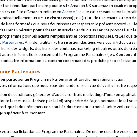
ant un identifiant partenaire pour le site Amazon UK sur amazon.co.uk et pro
ens vers un Site d’Amazon indiqué en
Annexe 1
ou, le cas échéant selon la local
s individuellement un «
Site d’Amazon
») ; ou (ii) l'ID de Partenaire au sein de
 de liens formatés que nous fournissons et respecter le présent Accord («
Li
 des Liens Spéciaux pour acheter un article vendu ou un service proposé sur l
rogramme pour les achats remplissant les conditions requises, telles que dét
 Partenaires
. Afin de faciliter votre insertion des liens vers ces articles ou
liens, des widgets, des liens, des contenus marketing et autres outils de cré
ue d’autres informations concernant le Programme Partenaires (le «
Contenu d
 tout autre information ou contenu concernant des produits proposés sur un s
amme Partenaires
oir participer au Programme Partenaires et toucher une rémunération.
les informations que nous vous demanderons en vue de vérifier votre respe
d ou de conditions générales d’autres contrats marketing d’Amazon applicable
 toute la mesure autorisée par la loi) suspendre de façon permanente (et vou
d, que ladite rémunération soit liée directement ou non à ladite violation, s
e supérieur à ce montant.
de votre participation au Programme Partenaires. De même qu’entre vous et nou