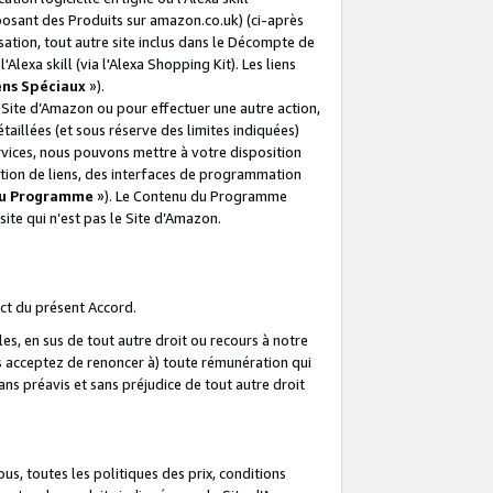
posant des Produits sur amazon.co.uk) (ci-après
isation, tout autre site inclus dans le Décompte de
 l'Alexa skill (via l'Alexa Shopping Kit). Les liens
ens Spéciaux
»).
e Site d’Amazon ou pour effectuer une autre action,
aillées (et sous réserve des limites indiquées)
 services, nous pouvons mettre à votre disposition
ation de liens, des interfaces de programmation
u Programme
»). Le Contenu du Programme
ite qui n’est pas le Site d’Amazon.
ct du présent Accord.
s, en sus de tout autre droit ou recours à notre
s acceptez de renoncer à) toute rémunération qui
ans préavis et sans préjudice de tout autre droit
s, toutes les politiques des prix, conditions