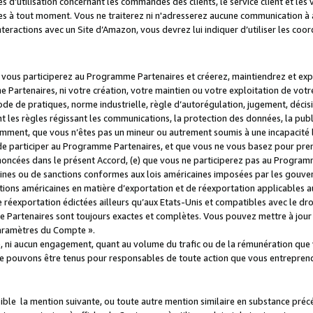
s d’utilisation concernant les commandes des clients, le service client et les
es à tout moment. Vous ne traiterez ni n'adresserez aucune communication à au
teractions avec un Site d’Amazon, vous devrez lui indiquer d’utiliser les coo
e vous participerez au Programme Partenaires et créerez, maintiendrez et ex
 Partenaires, ni votre création, votre maintien ou votre exploitation de votre
 code de pratiques, norme industrielle, règle d’autorégulation, jugement, déc
s règles régissant les communications, la protection des données, la public
amment, que vous n’êtes pas un mineur ou autrement soumis à une incapacité l
de participer au Programme Partenaires, et que vous ne vous basez pour pren
oncées dans le présent Accord, (e) que vous ne participerez pas au Programme
icaines ou de sanctions conformes aux lois américaines imposées par les gouv
ctions américaines en matière d’exportation et de réexportation applicables aux
e réexportation édictées ailleurs qu’aux Etats-Unis et compatibles avec le dr
artenaires sont toujours exactes et complètes. Vous pouvez mettre à jour 
 Paramètres du Compte ».
, ni aucun engagement, quant au volume du trafic ou de la rémunération qu
e pouvons être tenus pour responsables de toute action que vous entreprend
sible la mention suivante, ou toute autre mention similaire en substance pré