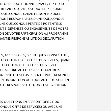
TE OU A TOUTE DONNEE, IMAGE, TEXTE OU
OTRE PART OU PAR TOUT AUTRE PERSONNE
NE QUELCONQUE GARANTIE NON INDIQUEE
 SERONS RESPONSABLES D’UNE QUELCONQUE
UNE QUELCONQUE PERTE DE POTENTIELS
EMENTS, DEPENSES OU ENGAGEMENTS DE VOTRE
ION DE VOTRE PARTICIPATION AU PROGRAMME
ARANTIE, RESPONSABILITE OU DECLARATION
, ACCESSOIRES, SPECIFIQUES, CONSECUTIFS,
S DECOULANT DES OFFRES DE SERVICES, QUAND
LE DECOULANT DES OFFRES DE SERVICE
 CET ACCORD AU COURS DES DOUZE MOIS
ONSABILITE LA PLUS RECENTE. VOUS RENONCEZ
, UNE INJONCTION OU TOUT AUTRE MESURE EN
OUTE RESPONSABILITE DONT LA LEGISLATION
LES QUESTIONS EN RAPPORT DIRECT OU
LCONQUE OFFRE DE SERVICES) OU AVEC UNE