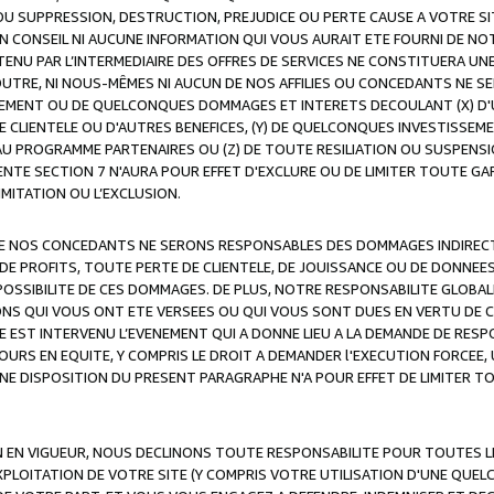
OU SUPPRESSION, DESTRUCTION, PREJUDICE OU PERTE CAUSE A VOTRE SI
 CONSEIL NI AUCUNE INFORMATION QUI VOUS AURAIT ETE FOURNI DE N
ENU PAR L’INTERMEDIAIRE DES OFFRES DE SERVICES NE CONSTITUERA U
OUTRE, NI NOUS-MÊMES NI AUCUN DE NOS AFFILIES OU CONCEDANTS NE
MENT OU DE QUELCONQUES DOMMAGES ET INTERETS DECOULANT (X) D'
DE CLIENTELE OU D'AUTRES BENEFICES, (Y) DE QUELCONQUES INVESTISS
 AU PROGRAMME PARTENAIRES OU (Z) DE TOUTE RESILIATION OU SUSPENS
ENTE SECTION 7 N'AURA POUR EFFET D'EXCLURE OU DE LIMITER TOUTE G
IMITATION OU L’EXCLUSION.
 DE NOS CONCEDANTS NE SERONS RESPONSABLES DES DOMMAGES INDIRECTS
DE PROFITS, TOUTE PERTE DE CLIENTELE, DE JOUISSANCE OU DE DONNEE
POSSIBILITE DE CES DOMMAGES. DE PLUS, NOTRE RESPONSABILITE GLOBA
ONS QUI VOUS ONT ETE VERSEES OU QUI VOUS SONT DUES EN VERTU DE
 EST INTERVENU L’EVENEMENT QUI A DONNE LIEU A LA DEMANDE DE RESP
OURS EN EQUITE, Y COMPRIS LE DROIT A DEMANDER l'EXECUTION FORCEE
UNE DISPOSITION DU PRESENT PARAGRAPHE N'A POUR EFFET DE LIMITER T
ON EN VIGUEUR, NOUS DECLINONS TOUTE RESPONSABILITE POUR TOUTES 
’EXPLOITATION DE VOTRE SITE (Y COMPRIS VOTRE UTILISATION D'UNE QUE