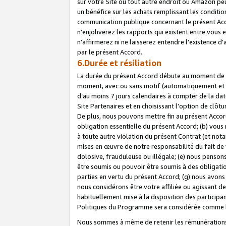
sur votre Site ou tout autre endroit où Amazon peut
un bénéfice sur les achats remplissant les conditio
communication publique concernant le présent Acco
n’enjoliverez les rapports qui existent entre vou
n’affirmerez ni ne laisserez entendre l'existence 
par le présent Accord.
6.Durée et résiliation
La durée du présent Accord débute au moment de vo
moment, avec ou sans motif (automatiquement et sans
d’au moins 7 jours calendaires à compter de la dat
Site Partenaires et en choisissant l’option de clô
De plus, nous pouvons mettre fin au présent Accord
obligation essentielle du présent Accord; (b) vous
à toute autre violation du présent Contrat (et no
mises en œuvre de notre responsabilité du fait de 
dolosive, frauduleuse ou illégale; (e) nous penso
être soumis ou pouvoir être soumis à des obligati
parties en vertu du présent Accord; (g) nous avon
nous considérons être votre affiliée ou agissant 
habituellement mise à la disposition des participants
Politiques du Programme sera considérée comme la 
Nous sommes à même de retenir les rémunérations 