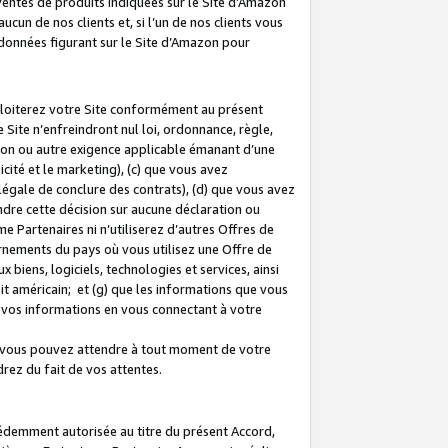
 ventes de produits indiquées sur le Site d’Amazon
cun de nos clients et, si l’un de nos clients vous
rdonnées figurant sur le Site d’Amazon pour
ploiterez votre Site conformément au présent
 Site n’enfreindront nul loi, ordonnance, règle,
ision ou autre exigence applicable émanant d’une
ité et le marketing), (c) que vous avez
égale de conclure des contrats), (d) que vous avez
dre cette décision sur aucune déclaration ou
 Partenaires ni n’utiliserez d’autres Offres de
ernements du pays où vous utilisez une Offre de
 biens, logiciels, technologies et services, ainsi
oit américain; et (g) que les informations que vous
vos informations en vous connectant à votre
e vous pouvez attendre à tout moment de votre
rez du fait de vos attentes.
cédemment autorisée au titre du présent Accord,