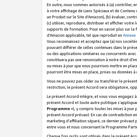
En outre, nous sommes autorisés à (a) contrôler, en
à votre affichage de Liens Spéciaux et de Contenu d
un Produit sur le Site d’Amazon), (b) évaluer, contr
(c) utiliser, reproduire, distribuer et afficher vo
supports de formation. Pour en savoir plus sur la
d’Amazon applicable, tel que reproduit en
Annexe
Vous reconnaissez et acceptez que (a) nos sociétés
pouvant différer de celles contenues dans le prése
ou des applications similaires ou concurrents avec 
constituera pas une renonciation à notre droit d’im
ou mises à jour que nous pourrions mettre en pla
pourront être mises en place, prises ou données à n
Vous ne pouvez pas céder ou transférer le présent 
restriction, le présent Accord sera obligatoire, op
Le présent Accord intègre, et vous vous engagez à r
présent Accord et toute autre politique s’appliqu
Programme
»), y compris toutes les mises à jour
présent Accord prévaut. En cas de contradiction e
marketing d’affiliation séparé, ce dernier prévaut
entre vous et nous concernant le Programme Partena
Chaque fois qu’ils sont utilisés dans le présent Ac