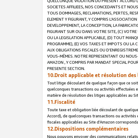
QUELCONQUE VIOLATION DU PRESENT ACCORD DE
SOCIETES AFFILIEES, NOS CONCEDANTS ET NOUS
TOUS DOMMAGES, RECLAMATIONS, PERTES, RESPO
ELEMENT Y FIGURANT, Y COMPRIS L’ASSOCIATION
DEVELOPPEMENT, LA CONCEPTION, LA FABRICATI
FIGURANT SUR OU DANS VOTRE SITE, (C) VOTRE 
OU LA LEGISLATION APPLICABLE, (D) TOUT MA
PROGRAMME), (E) VOS TAXES ET IMPOTS OU LA 
AUX OBLIGATIONS FISCALES OU D’ENREGISTREME
VOUS-MÊMES. NOTRE REPRESENTANT OU NOUS-
AMAZON , Y COMPRIS PAR MANDAT SPECIAL POUR
PRESENTE SECTION.
10.Droit applicable et résolution des 
Tout litige découlant de quelque façon que ce soi
quelconques transactions ou activités effectuées en
matière de résolution des litiges applicables au S
11.Fiscalité
Toute taxe et obligation liée découlant de quelqu
Accord), de quelconques transactions ou activités e
fiscales applicables au Site d’Amazon corresponda
12.Dispositions complémentaires
Nous pouvons envoyer des communications relatives