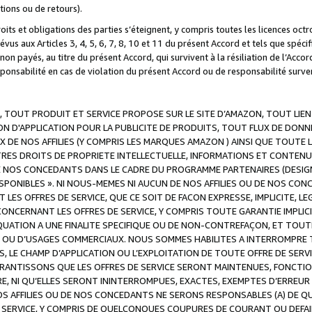
ations ou de retours).
droits et obligations des parties s’éteignent, y compris toutes les licences oc
révus aux Articles 3, 4, 5, 6, 7, 8, 10 et 11 du présent Accord et tels que sp
n payés, au titre du présent Accord, qui survivent à la résiliation de l’Accord
onsabilité en cas de violation du présent Accord ou de responsabilité survenu
, TOUT PRODUIT ET SERVICE PROPOSE SUR LE SITE D’AMAZON, TOUT LIEN
 D'APPLICATION POUR LA PUBLICITE DE PRODUITS, TOUT FLUX DE DONN
DE NOS AFFILIES (Y COMPRIS LES MARQUES AMAZON ) AINSI QUE TOUTE L
RES DROITS DE PROPRIETE INTELLECTUELLE, INFORMATIONS ET CONTENU
DE NOS CONCEDANTS DANS LE CADRE DU PROGRAMME PARTENAIRES (DESIG
E DISPONIBLES ». NI NOUS-MEMES NI AUCUN DE NOS AFFILIES OU DE NOS
LES OFFRES DE SERVICE, QUE CE SOIT DE FACON EXPRESSE, IMPLICITE, L
CERNANT LES OFFRES DE SERVICE, Y COMPRIS TOUTE GARANTIE IMPLICIT
QUATION A UNE FINALITE SPECIFIQUE OU DE NON-CONTREFAÇON, ET TOUTE
 OU D’USAGES COMMERCIAUX. NOUS SOMMES HABILITES A INTERROMPRE TO
S, LE CHAMP D’APPLICATION OU L’EXPLOITATION DE TOUTE OFFRE DE SER
ARANTISSONS QUE LES OFFRES DE SERVICE SERONT MAINTENUES, FONCTIO
ERE, NI QU’ELLES SERONT ININTERROMPUES, EXACTES, EXEMPTES D’ER
S AFFILIES OU DE NOS CONCEDANTS NE SERONS RESPONSABLES (A) DE QU
E SERVICE, Y COMPRIS DE QUELCONQUES COUPURES DE COURANT OU DEFAI