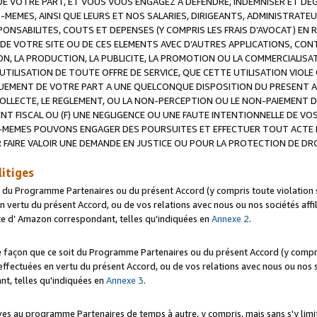
 VOTRE PART, ET VOUS VOUS ENGAGEZ A DEFENDRE, INDEMNISER ET DE
-MEMES, AINSI QUE LEURS ET NOS SALARIES, DIRIGEANTS, ADMINISTRAT
NSABILITES, COUTS ET DEPENSES (Y COMPRIS LES FRAIS D’AVOCAT) EN R
 DE VOTRE SITE OU DE CES ELEMENTS AVEC D’AUTRES APPLICATIONS, CONT
ON, LA PRODUCTION, LA PUBLICITE, LA PROMOTION OU LA COMMERCIALIS
UTILISATION DE TOUTE OFFRE DE SERVICE, QUE CETTE UTILISATION VIOL
NQUEMENT DE VOTRE PART A UNE QUELCONQUE DISPOSITION DU PRESENT 
COLLECTE, LE REGLEMENT, OU LA NON-PERCEPTION OU LE NON-PAIEMENT 
NT FISCAL OU (F) UNE NEGLIGENCE OU UNE FAUTE INTENTIONNELLE DE V
MEMES POUVONS ENGAGER DES POURSUITES ET EFFECTUER TOUT ACTE 
 FAIRE VALOIR UNE DEMANDE EN JUSTICE OU POUR LA PROTECTION DE DR
litiges
t du Programme Partenaires ou du présent Accord (y compris toute violation
 vertu du présent Accord, ou de vos relations avec nous ou nos sociétés affili
ite d’ Amazon correspondant, telles qu'indiquées en
Annexe 2
.
e façon que ce soit du Programme Partenaires ou du présent Accord (y compr
ffectuées en vertu du présent Accord, ou de vos relations avec nous ou nos soc
nt, telles qu'indiquées en
Annexe 3
.
 au programme Partenaires de temps à autre, y compris, mais sans s'y limite