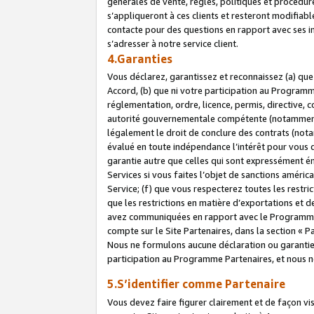
générales de vente, règles, politiques et procédure
s’appliqueront à ces clients et resteront modifiabl
contacte pour des questions en rapport avec ses in
s’adresser à notre service client.
4.Garanties
Vous déclarez, garantissez et reconnaissez (a) qu
Accord, (b) que ni votre participation au Programme
réglementation, ordre, licence, permis, directive,
autorité gouvernementale compétente (notamment le
légalement le droit de conclure des contrats (not
évalué en toute indépendance l’intérêt pour vous 
garantie autre que celles qui sont expressément én
Services si vous faites l’objet de sanctions amér
Service; (f) que vous respecterez toutes les restri
que les restrictions en matière d’exportations et d
avez communiquées en rapport avec le Programme P
compte sur le Site Partenaires, dans la section «
Nous ne formulons aucune déclaration ou garantie
participation au Programme Partenaires, et nous n
5.S’identifier comme Partenaire
Vous devez faire figurer clairement et de façon vi