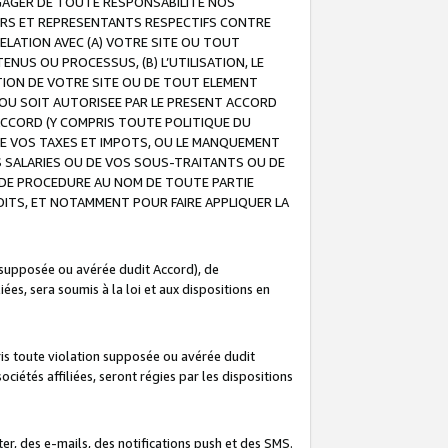
GAGER DE TOUTE RESPONSABILITE NOS
EURS ET REPRESENTANTS RESPECTIFS CONTRE
ELATION AVEC (A) VOTRE SITE OU TOUT
ENUS OU PROCESSUS, (B) L’UTILISATION, LE
ATION DE VOTRE SITE OU DE TOUT ELEMENT
E OU SOIT AUTORISEE PAR LE PRESENT ACCORD
ACCORD (Y COMPRIS TOUTE POLITIQUE DU
DE VOS TAXES ET IMPOTS, OU LE MANQUEMENT
OS SALARIES OU DE VOS SOUS-TRAITANTS OU DE
DE PROCEDURE AU NOM DE TOUTE PARTIE
OITS, ET NOTAMMENT POUR FAIRE APPLIQUER LA
 supposée ou avérée dudit Accord), de
ées, sera soumis à la loi et aux dispositions en
is toute violation supposée ou avérée dudit
iétés affiliées, seront régies par les dispositions
r, des e-mails, des notifications push et des SMS.