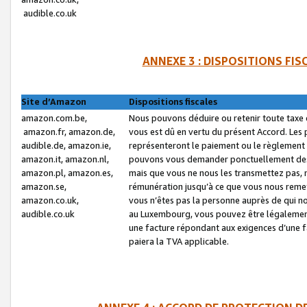
audible.co.uk
ANNEXE 3 : DISPOSITIONS FI
Site d’Amazon
Dispositions fiscales
amazon.com.be,
Nous pouvons déduire ou retenir toute taxe 
amazon.fr, amazon.de,
vous est dû en vertu du présent Accord. Les 
audible.de, amazon.ie,
représenteront le paiement ou le règlement 
amazon.it, amazon.nl,
pouvons vous demander ponctuellement des r
amazon.pl, amazon.es,
mais que vous ne nous les transmettez pas, n
amazon.se,
rémunération jusqu’à ce que vous nous reme
amazon.co.uk,
vous n’êtes pas la personne auprès de qui no
audible.co.uk
au Luxembourg, vous pouvez être légalement 
une facture répondant aux exigences d’une 
paiera la TVA applicable.