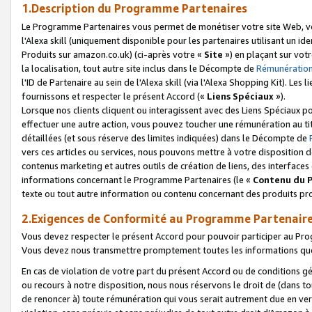
1.Description du Programme Partenaires
Le Programme Partenaires vous permet de monétiser votre site Web, vos 
l'Alexa skill (uniquement disponible pour les partenaires utilisant un 
Produits sur amazon.co.uk) (ci-après votre «
Site
») en plaçant sur votr
la localisation, tout autre site inclus dans le Décompte de
Rémunération
l'ID de Partenaire au sein de l'Alexa skill (via l'Alexa Shopping Kit). Le
fournissons et respecter le présent Accord («
Liens Spéciaux
»).
Lorsque nos clients cliquent ou interagissent avec des Liens Spéciaux p
effectuer une autre action, vous pouvez toucher une rémunération au ti
détaillées (et sous réserve des limites indiquées) dans le Décompte de
vers ces articles ou services, nous pouvons mettre à votre disposition d
contenus marketing et autres outils de création de liens, des interfaces
informations concernant le Programme Partenaires (le «
Contenu du 
texte ou tout autre information ou contenu concernant des produits prop
2.Exigences de Conformité au Programme Partenair
Vous devez respecter le présent Accord pour pouvoir participer au Pr
Vous devez nous transmettre promptement toutes les informations que
En cas de violation de votre part du présent Accord ou de conditions g
ou recours à notre disposition, nous nous réservons le droit de (dans 
de renoncer à) toute rémunération qui vous serait autrement due en ver