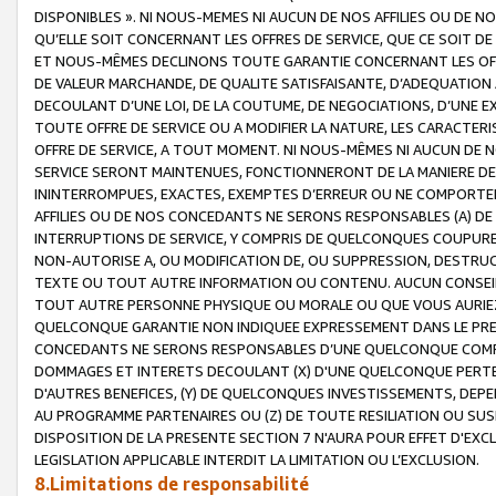
DISPONIBLES ». NI NOUS-MEMES NI AUCUN DE NOS AFFILIES OU D
QU’ELLE SOIT CONCERNANT LES OFFRES DE SERVICE, QUE CE SOIT DE
ET NOUS-MÊMES DECLINONS TOUTE GARANTIE CONCERNANT LES OFFRE
DE VALEUR MARCHANDE, DE QUALITE SATISFAISANTE, D’ADEQUATION
DECOULANT D’UNE LOI, DE LA COUTUME, DE NEGOCIATIONS, D’UNE
TOUTE OFFRE DE SERVICE OU A MODIFIER LA NATURE, LES CARACTERI
OFFRE DE SERVICE, A TOUT MOMENT. NI NOUS-MÊMES NI AUCUN DE 
SERVICE SERONT MAINTENUES, FONCTIONNERONT DE LA MANIERE DECR
ININTERROMPUES, EXACTES, EXEMPTES D’ERREUR OU NE COMPORT
AFFILIES OU DE NOS CONCEDANTS NE SERONS RESPONSABLES (A) DE
INTERRUPTIONS DE SERVICE, Y COMPRIS DE QUELCONQUES COUPURE
NON-AUTORISE A, OU MODIFICATION DE, OU SUPPRESSION, DESTRUC
TEXTE OU TOUT AUTRE INFORMATION OU CONTENU. AUCUN CONSEIL 
TOUT AUTRE PERSONNE PHYSIQUE OU MORALE OU QUE VOUS AURIEZ 
QUELCONQUE GARANTIE NON INDIQUEE EXPRESSEMENT DANS LE PRES
CONCEDANTS NE SERONS RESPONSABLES D’UNE QUELCONQUE COM
DOMMAGES ET INTERETS DECOULANT (X) D'UNE QUELCONQUE PERTE D
D'AUTRES BENEFICES, (Y) DE QUELCONQUES INVESTISSEMENTS, DEP
AU PROGRAMME PARTENAIRES OU (Z) DE TOUTE RESILIATION OU SU
DISPOSITION DE LA PRESENTE SECTION 7 N'AURA POUR EFFET D'EXC
LEGISLATION APPLICABLE INTERDIT LA LIMITATION OU L’EXCLUSION.
8.Limitations de responsabilité