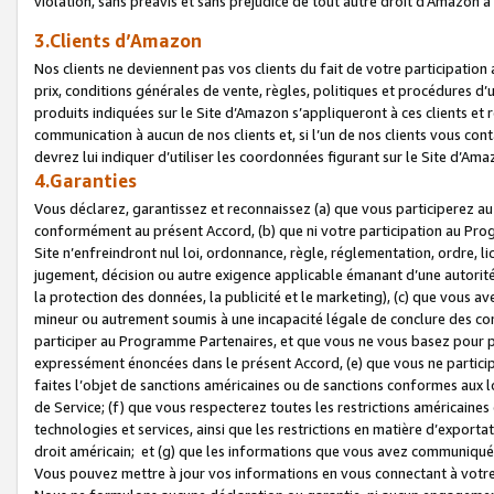
violation, sans préavis et sans préjudice de tout autre droit d’Amazo
3.Clients d’Amazon
Nos clients ne deviennent pas vos clients du fait de votre participati
prix, conditions générales de vente, règles, politiques et procédures d’u
produits indiquées sur le Site d’Amazon s’appliqueront à ces clients et
communication à aucun de nos clients et, si l’un de nos clients vous co
devrez lui indiquer d’utiliser les coordonnées figurant sur le Site d’Ama
4.Garanties
Vous déclarez, garantissez et reconnaissez (a) que vous participerez a
conformément au présent Accord, (b) que ni votre participation au Prog
Site n’enfreindront nul loi, ordonnance, règle, réglementation, ordre, li
jugement, décision ou autre exigence applicable émanant d’une autori
la protection des données, la publicité et le marketing), (c) que vous 
mineur ou autrement soumis à une incapacité légale de conclure des con
participer au Programme Partenaires, et que vous ne vous basez pour pr
expressément énoncées dans le présent Accord, (e) que vous ne particip
faites l’objet de sanctions américaines ou de sanctions conformes aux 
de Service; (f) que vous respecterez toutes les restrictions américaines
technologies et services, ainsi que les restrictions en matière d’exporta
droit américain; et (g) que les informations que vous avez communiqué
Vous pouvez mettre à jour vos informations en vous connectant à votre