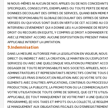
NI NOUS-MÊMES NI AUCUN DE NOS AFFILIES OU DE NOS CONCEDANT
SPECIFIQUES, CONSECUTIFS, EXEMPLAIRES OU TOUTE PERTE DE REVE
DONNEES DECOULANT DES OFFRES DE SERVICES, QUAND BIEN MEME N
NOTRE RESPONSABILITE GLOBALE DECOULANT DES OFFRES DE SERVI
VERSEES OU QUI VOUS SONT DUES EN VERTU DE CET ACCORD AU CO
INTERVENU L’EVENEMENT QUI A DONNE LIEU A LA DEMANDE DE RESP
DROIT OU RECOURS EN EQUITE, Y COMPRIS LE DROIT A DEMANDER l'
AVEC LE PRESENT ACCORD. AUCUNE DISPOSITION DU PRESENT PARAG
APPLICABLE INTERDIT LA LIMITATION.
9.Indemnisation
DANS LA MESURE AUTORISEE PAR LA LEGISLATION EN VIGUEUR, NO
DIRECT OU INDIRECT AVEC LA CREATION, LE MAINTIEN OU L’EXPLOIT
SERVICES) OU AVEC UNE QUELCONQUE VIOLATION DU PRESENT ACCO
DEGAGER DE TOUTE RESPONSABILITE NOS SOCIETES AFFILIEES, NOS 
ADMINISTRATEURS ET REPRESENTANTS RESPECTIFS CONTRE TOUS D
COMPRIS LES FRAIS D’AVOCAT) EN RELATION AVEC (A) VOTRE SITE O
ELEMENTS AVEC D’AUTRES APPLICATIONS, CONTENUS OU PROCESSUS, (
PRODUCTION, LA PUBLICITE, LA PROMOTION OU LA COMMERCIALISAT
VOTRE UTILISATION DE TOUTE OFFRE DE SERVICE, QUE CETTE UTILI
APPLICABLE, (D) TOUT MANQUEMENT DE VOTRE PART A UNE QUELCO
PROGRAMME), (E) VOS TAXES ET IMPOTS OU LA COLLECTE, LE REGLE
LE MANQUEMENT AUX OBLIGATIONS FISCALES OU D’ENREGISTREMENT 