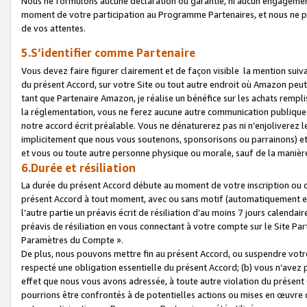
Nous ne formulons aucune déclaration ou garantie, ni aucun engagemen
moment de votre participation au Programme Partenaires, et nous ne p
de vos attentes.
5.S’identifier comme Partenaire
Vous devez faire figurer clairement et de façon visible la mention sui
du présent Accord, sur votre Site ou tout autre endroit où Amazon peut vo
tant que Partenaire Amazon, je réalise un bénéfice sur les achats remplis
la réglementation, vous ne ferez aucune autre communication publique
notre accord écrit préalable. Vous ne dénaturerez pas ni n’enjoliverez 
implicitement que nous vous soutenons, sponsorisons ou parrainons) et v
et vous ou toute autre personne physique ou morale, sauf de la manièr
6.Durée et résiliation
La durée du présent Accord débute au moment de votre inscription ou de
présent Accord à tout moment, avec ou sans motif (automatiquement et sa
l’autre partie un préavis écrit de résiliation d’au moins 7 jours calenda
préavis de résiliation en vous connectant à votre compte sur le Site Par
Paramètres du Compte ».
De plus, nous pouvons mettre fin au présent Accord, ou suspendre votre 
respecté une obligation essentielle du présent Accord; (b) vous n’avez p
effet que nous vous avons adressée, à toute autre violation du présen
pourrions être confrontés à de potentielles actions ou mises en œuvre 