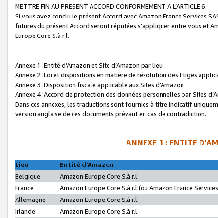
METTRE FIN AU PRESENT ACCORD CONFORMEMENT A L’ARTICLE 6.
Si vous avez conclu le présent Accord avec Amazon France Services SAS 
futures du présent Accord seront réputées s’appliquer entre vous et 
Europe Core S.à r.l.
Annexe 1 :Entité d’Amazon et Site d’Amazon par lieu
Annexe 2 :Loi et dispositions en matière de résolution des litiges appli
Annexe 3 :Disposition fiscale applicable aux Sites d’Amazon
Annexe 4 :Accord de protection des données personnelles par Sites d
Dans ces annexes, les traductions sont fournies à titre indicatif uniquem
version anglaise de ces documents prévaut en cas de contradiction.
ANNEXE 1 : ENTITE D’A
Lieu
Entité d’Amazon
Belgique
Amazon Europe Core S.à r.l.
France
Amazon Europe Core S.à r.l.(ou Amazon France Services 
Allemagne
Amazon Europe Core S.à r.l.
Irlande
Amazon Europe Core S.à r.l.