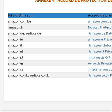
ANNEXE 4 : ACCORD DE PROTECTION 
Site d’ Amazon
Accord de pro
amazon.com.be
amazon.com.be 
amazon.fr
Notice : Protect
amazon.de, audible.de
Amazon.de Date
amazon.ie
amazon.ie Priva
amazon.it
Amazon.it Infor
amazon.nl
Amazon.nl Priva
amazon.pl
Informacja O P
amazon.es
Aviso de Privac
amazon.se
Integritetsmed
amazon.co.uk, audible.co.uk
Amazon.co.uk Pr