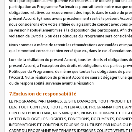
votre participation au Programme Partenaires a été utilisée pour une ac
participation au Programme Partenaires pourrait ternir notre marque ou
obligations relatives au recouvrement des impôts dans le cadre du prése
présent Accord; (g) nous avons précédemment résilié le présent Accord
nous considérons être votre affiliée ou agissant de concert avec vous 
sa version habituellement mise à la disposition des participants. Afin d’é
violation de l’Article 5 ou des Politiques du Programme sera considéré
Nous sommes à même de retenir les rémunérations accumulées et impayée
que le montant correct est bien versé (par ex., dans le cas d’annulations
Lors de la résiliation du présent Accord, tous les droits et obligations 
présent Accord, à l’exception des droits et obligations des parties prévus
Politiques du Programme, de même que toutes les obligations de paiement
l’Accord. Nulle résiliation du présent Accord ne saurait dégager l'une 
ou de responsabilité survenue avant la résiliation.
7.Exclusion de responsabilité
LE PROGRAMME PARTENAIRES, LE SITE D’AMAZON, TOUT PRODUIT ET 
LIEN, TOUT CONTENU, TOUTE INTERFACE DE PROGRAMMATION D'APP
CONTENU PUBLICITAIRE, NOS MARQUES, NOMS DE DOMAINE ET LOGOS
LA TECHNOLOGIE, LES LOGICIELS, FONCTIONS, DOCUMENTS, DONNEES
INFORMATIONS ET CONTENUS FOURNIS OU UTILISES PAR NOUS OU P
CADRE DU PROGRAMME PARTENAIRES (DESIGNES COLLECTIVEMENT LE