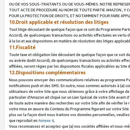
OU DE VOS SOUS-TRAITANTS OU DE VOUS-MÊMES. NOTRE REPRES
TOUT ACTE DE PROCEDURE AU NOM DE TOUTE PARTIE AMAZON , Y CO
POUR LA PROTECTION DE DROITS, ET NOTAMMENT POUR FAIRE APPL
10.Droit applicable et résolution des litiges
Tout litige découlant de quelque façon que ce soit du Programme Parte
Accord), de quelconques transactions ou activités effectuées en vertu d
à la loi et aux dispositions en matière de résolution des litiges applic
11.Fiscalité
Toute taxe et obligation liée découlant de quelque façon que ce soit 
ou avérée dudit Accord), de quelconques transactions ou activités effe
affiliées, seront régies par les dispositions fiscales applicables au Si
12.Dispositions complémentaires
Nous pouvons envoyer des communications relatives au programme Parten
notifications push et des SMS. En outre, nous sommes autorisés à (a) cont
utilisateurs de votre Site que nous obtenons grâce à votre affichage de
particulier d'Amazon ait cliqué sur un Lien Spécial de votre Site avant d
de toute autre manière des recherches sur votre Site afin de vérifier le re
votre mise en œuvre du Contenu du Programme figurant sur votre Site à
plus sur la façon dont nous traitons vos données personnelles, veuille
que reproduit en
Annexe 4
,
Vous reconnaissez et acceptez que (a) nos sociétés affiliées et nous-m