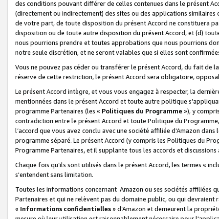
des conditions pouvant différer de celles contenues dans le présent Ac
(directement ou indirectement) des sites ou des applications similaires o
de votre part, de toute disposition du présent Accord ne constituera pa
disposition ou de toute autre disposition du présent Accord, et (d) tou
nous pourrions prendre et toutes approbations que nous pourrions donn
notre seule discrétion, et ne seront valables que si elles sont confirmée
Vous ne pouvez pas céder ou transférer le présent Accord, du fait de la 
réserve de cette restriction, le présent Accord sera obligatoire, opposab
Le présent Accord intègre, et vous vous engagez à respecter, la dernière 
mentionnées dans le présent Accord et toute autre politique s’appliqua
programme Partenaires (les «
Politiques du Programme
»), y compri
contradiction entre le présent Accord et toute Politique du Programme, 
l’accord que vous avez conclu avec une société affiliée d’Amazon dans 
programme séparé. Le présent Accord (y compris les Politiques du Progr
Programme Partenaires, et il supplante tous les accords et discussions 
Chaque fois qu’ils sont utilisés dans le présent Accord, les termes « in
s'entendent sans limitation.
Toutes les informations concernant Amazon ou ses sociétés affiliées 
Partenaires et qui ne relèvent pas du domaine public, ou qui devraient
«
Informations confidentielles
» d’Amazon et demeurent la propriété 
mesure où leur utilisation est raisonnablement nécessaire pour l'appli