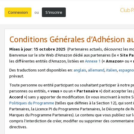
Connexion
S’inscrire
ou
Conditions Générales d’Adhésion 
Mises à jour
:
15 octobre 2025
(Partenaires actuels, découvrez les m
Bienvenue sur le site Web d’Amazon dédié aux partenaires (le «
Site P
les différentes entités d’Amazon, listées en
Annexe 1
(«
Amazon
» ou «
Des traductions sont disponibles en:
anglais
,
allemand
,
italien
,
espagno
prévaut.
Toute personne ou entité participant ou souhaitant participer à notre 
personnes ou entités, «
vous
» ou un «
Partenaire
») doit accepter le
Accord
») sans y apporter de modification. En vous inscrivant à notre Si
Politiques du Programme
(telles que définies à la Section 12), qui so
Partenaires, la Licence PI du Programme Partenaires, le Décompte de 
Marques du Programme Partenaires). Le contenu que vous publiez sur l
compris l'interdiction de créer, modifier ou supprimer des commentaires
directives.