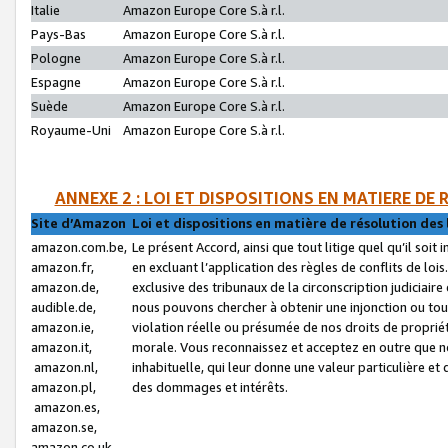
Italie
Amazon Europe Core S.à r.l.
Pays-Bas
Amazon Europe Core S.à r.l.
Pologne
Amazon Europe Core S.à r.l.
Espagne
Amazon Europe Core S.à r.l.
Suède
Amazon Europe Core S.à r.l.
Royaume-Uni
Amazon Europe Core S.à r.l.
ANNEXE 2 : LOI ET DISPOSITIONS EN MATIERE DE
Site d’Amazon
Loi et dispositions en matière de résolution des 
amazon.com.be,
Le présent Accord, ainsi que tout litige quel qu’il soi
amazon.fr,
en excluant l’application des règles de conflits de l
amazon.de,
exclusive des tribunaux de la circonscription judiciai
audible.de,
nous pouvons chercher à obtenir une injonction ou tou
amazon.ie,
violation réelle ou présumée de nos droits de proprié
amazon.it,
morale. Vous reconnaissez et acceptez en outre que n
amazon.nl,
inhabituelle, qui leur donne une valeur particulière 
amazon.pl,
des dommages et intérêts.
amazon.es,
amazon.se,
amazon.co.uk,