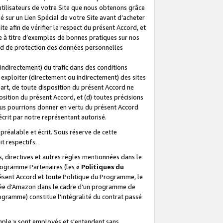
 utilisateurs de votre Site que nous obtenons grâce
é sur un Lien Spécial de votre Site avant d’acheter
te afin de vérifier le respect du présent Accord, et
te à titre d’exemples de bonnes pratiques sur nos
ord de protection des données personnelles
indirectement) du trafic dans des conditions
exploiter (directement ou indirectement) des sites
 part, de toute disposition du présent Accord ne
osition du présent Accord, et (d) toutes précisions
ous pourrions donner en vertu du présent Accord
écrit par notre représentant autorisé.
préalable et écrit. Sous réserve de cette
it respectifs.
s, directives et autres règles mentionnées dans le
programme Partenaires (les «
Politiques du
résent Accord et toute Politique du Programme, le
iliée d’Amazon dans le cadre d’un programme de
ogramme) constitue l’intégralité du contrat passé
xemple » sont employés et s'entendent sans