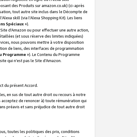
posant des Produits sur amazon.co.uk) (ci-après
isation, tout autre site inclus dans le Décompte de
 l'Alexa skill (via l'Alexa Shopping Kit). Les liens
ens Spéciaux
»).
e Site d’Amazon ou pour effectuer une autre action,
aillées (et sous réserve des limites indiquées)
 services, nous pouvons mettre à votre disposition
ation de liens, des interfaces de programmation
u Programme
»). Le Contenu du Programme
ite qui n’est pas le Site d’Amazon.
ct du présent Accord.
s, en sus de tout autre droit ou recours à notre
s acceptez de renoncer à) toute rémunération qui
ans préavis et sans préjudice de tout autre droit
s, toutes les politiques des prix, conditions