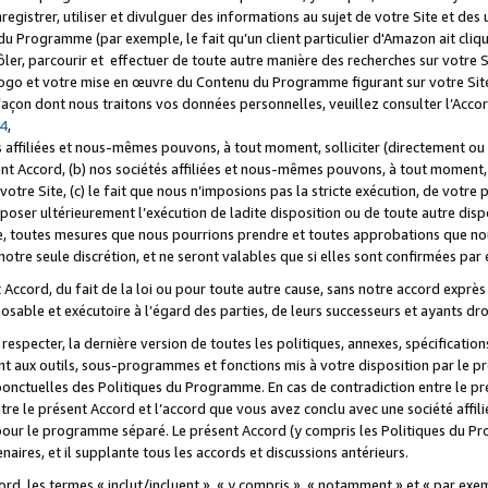
registrer, utiliser et divulguer des informations au sujet de votre Site et des
u Programme (par exemple, le fait qu’un client particulier d'Amazon ait cliqu
ôler, parcourir et effectuer de toute autre manière des recherches sur votre Si
tre logo et votre mise en œuvre du Contenu du Programme figurant sur votre Si
 façon dont nous traitons vos données personnelles, veuillez consulter l’Acc
 4
,
 affiliées et nous-mêmes pouvons, à tout moment, solliciter (directement ou 
nt Accord, (b) nos sociétés affiliées et nous-mêmes pouvons, à tout moment, 
votre Site, (c) le fait que nous n’imposions pas la stricte exécution, de votre
poser ultérieurement l’exécution de ladite disposition ou de toute autre disp
ce, toutes mesures que nous pourrions prendre et toutes approbations que n
otre seule discrétion, et ne seront valables que si elles sont confirmées par 
Accord, du fait de la loi ou pour toute autre cause, sans notre accord exprès 
posable et exécutoire à l’égard des parties, de leurs successeurs et ayants dro
especter, la dernière version de toutes les politiques, annexes, spécification
ant aux outils, sous-programmes et fonctions mis à votre disposition par le 
 ponctuelles des Politiques du Programme. En cas de contradiction entre le p
ntre le présent Accord et l’accord que vous avez conclu avec une société aff
 pour le programme séparé. Le présent Accord (y compris les Politiques du Pr
ires, et il supplante tous les accords et discussions antérieurs.
cord, les termes « inclut/incluent », « y compris », « notamment » et « par e