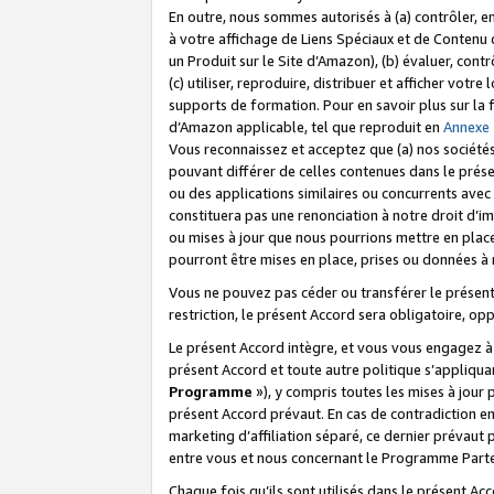
En outre, nous sommes autorisés à (a) contrôler, en
à votre affichage de Liens Spéciaux et de Contenu d
un Produit sur le Site d’Amazon), (b) évaluer, contr
(c) utiliser, reproduire, distribuer et afficher vo
supports de formation. Pour en savoir plus sur la
d’Amazon applicable, tel que reproduit en
Annexe
Vous reconnaissez et acceptez que (a) nos sociétés
pouvant différer de celles contenues dans le prése
ou des applications similaires ou concurrents avec 
constituera pas une renonciation à notre droit d’im
ou mises à jour que nous pourrions mettre en pla
pourront être mises en place, prises ou données à n
Vous ne pouvez pas céder ou transférer le présent 
restriction, le présent Accord sera obligatoire, op
Le présent Accord intègre, et vous vous engagez à r
présent Accord et toute autre politique s’appliqu
Programme
»), y compris toutes les mises à jour
présent Accord prévaut. En cas de contradiction e
marketing d’affiliation séparé, ce dernier prévaut
entre vous et nous concernant le Programme Partena
Chaque fois qu’ils sont utilisés dans le présent Ac