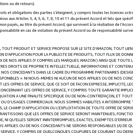
ations ou de retours).
droits et obligations des parties s’éteignent, y compris toutes les licences oc
révus aux Articles 3, 4, 5, 6, 7, 8, 10 et 11 du présent Accord et tels que sp
n payés, au titre du présent Accord, qui survivent à la résiliation de l’Accord
onsabilité en cas de violation du présent Accord ou de responsabilité survenu
, TOUT PRODUIT ET SERVICE PROPOSE SUR LE SITE D’AMAZON, TOUT LIEN
 D'APPLICATION POUR LA PUBLICITE DE PRODUITS, TOUT FLUX DE DONN
DE NOS AFFILIES (Y COMPRIS LES MARQUES AMAZON ) AINSI QUE TOUTE L
RES DROITS DE PROPRIETE INTELLECTUELLE, INFORMATIONS ET CONTENU
DE NOS CONCEDANTS DANS LE CADRE DU PROGRAMME PARTENAIRES (DESIG
E DISPONIBLES ». NI NOUS-MEMES NI AUCUN DE NOS AFFILIES OU DE NOS
LES OFFRES DE SERVICE, QUE CE SOIT DE FACON EXPRESSE, IMPLICITE, L
CERNANT LES OFFRES DE SERVICE, Y COMPRIS TOUTE GARANTIE IMPLICIT
QUATION A UNE FINALITE SPECIFIQUE OU DE NON-CONTREFAÇON, ET TOUTE
 OU D’USAGES COMMERCIAUX. NOUS SOMMES HABILITES A INTERROMPRE TO
S, LE CHAMP D’APPLICATION OU L’EXPLOITATION DE TOUTE OFFRE DE SER
ARANTISSONS QUE LES OFFRES DE SERVICE SERONT MAINTENUES, FONCTIO
ERE, NI QU’ELLES SERONT ININTERROMPUES, EXACTES, EXEMPTES D’ER
S AFFILIES OU DE NOS CONCEDANTS NE SERONS RESPONSABLES (A) DE QU
E SERVICE, Y COMPRIS DE QUELCONQUES COUPURES DE COURANT OU DEFAI