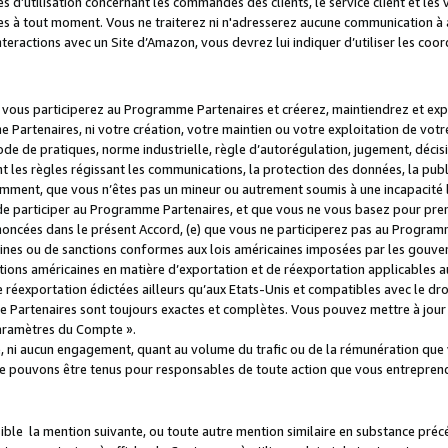
s d’utilisation concernant les commandes des clients, le service client et les
es à tout moment. Vous ne traiterez ni n'adresserez aucune communication à au
teractions avec un Site d’Amazon, vous devrez lui indiquer d’utiliser les coo
e vous participerez au Programme Partenaires et créerez, maintiendrez et ex
 Partenaires, ni votre création, votre maintien ou votre exploitation de votre
 code de pratiques, norme industrielle, règle d’autorégulation, jugement, déc
s règles régissant les communications, la protection des données, la public
amment, que vous n’êtes pas un mineur ou autrement soumis à une incapacité l
de participer au Programme Partenaires, et que vous ne vous basez pour pren
oncées dans le présent Accord, (e) que vous ne participerez pas au Programme
icaines ou de sanctions conformes aux lois américaines imposées par les gouv
ctions américaines en matière d’exportation et de réexportation applicables aux
e réexportation édictées ailleurs qu’aux Etats-Unis et compatibles avec le dr
artenaires sont toujours exactes et complètes. Vous pouvez mettre à jour 
 Paramètres du Compte ».
, ni aucun engagement, quant au volume du trafic ou de la rémunération qu
e pouvons être tenus pour responsables de toute action que vous entreprend
sible la mention suivante, ou toute autre mention similaire en substance pré