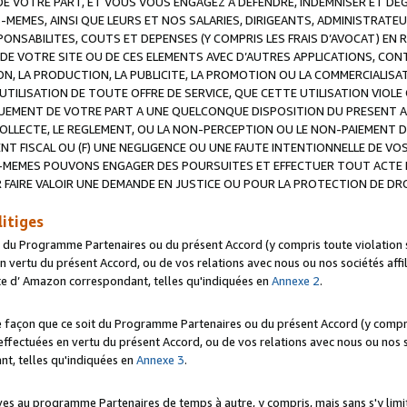
 VOTRE PART, ET VOUS VOUS ENGAGEZ A DEFENDRE, INDEMNISER ET DE
-MEMES, AINSI QUE LEURS ET NOS SALARIES, DIRIGEANTS, ADMINISTRAT
NSABILITES, COUTS ET DEPENSES (Y COMPRIS LES FRAIS D’AVOCAT) EN R
 DE VOTRE SITE OU DE CES ELEMENTS AVEC D’AUTRES APPLICATIONS, CONT
ON, LA PRODUCTION, LA PUBLICITE, LA PROMOTION OU LA COMMERCIALIS
UTILISATION DE TOUTE OFFRE DE SERVICE, QUE CETTE UTILISATION VIOL
NQUEMENT DE VOTRE PART A UNE QUELCONQUE DISPOSITION DU PRESENT 
COLLECTE, LE REGLEMENT, OU LA NON-PERCEPTION OU LE NON-PAIEMENT 
NT FISCAL OU (F) UNE NEGLIGENCE OU UNE FAUTE INTENTIONNELLE DE V
MEMES POUVONS ENGAGER DES POURSUITES ET EFFECTUER TOUT ACTE 
 FAIRE VALOIR UNE DEMANDE EN JUSTICE OU POUR LA PROTECTION DE DR
litiges
t du Programme Partenaires ou du présent Accord (y compris toute violation
 vertu du présent Accord, ou de vos relations avec nous ou nos sociétés affili
ite d’ Amazon correspondant, telles qu'indiquées en
Annexe 2
.
e façon que ce soit du Programme Partenaires ou du présent Accord (y compr
ffectuées en vertu du présent Accord, ou de vos relations avec nous ou nos soc
nt, telles qu'indiquées en
Annexe 3
.
 au programme Partenaires de temps à autre, y compris, mais sans s'y limite