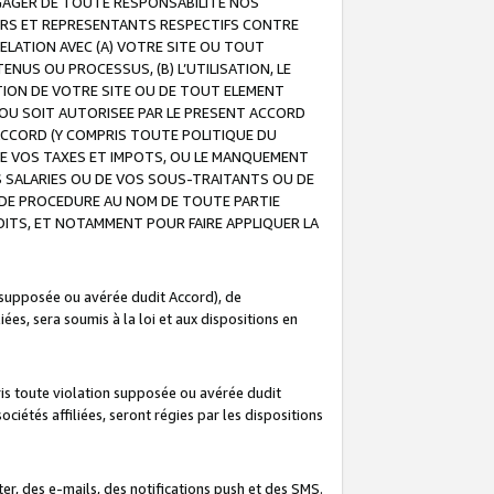
GAGER DE TOUTE RESPONSABILITE NOS
EURS ET REPRESENTANTS RESPECTIFS CONTRE
ELATION AVEC (A) VOTRE SITE OU TOUT
ENUS OU PROCESSUS, (B) L’UTILISATION, LE
ATION DE VOTRE SITE OU DE TOUT ELEMENT
E OU SOIT AUTORISEE PAR LE PRESENT ACCORD
ACCORD (Y COMPRIS TOUTE POLITIQUE DU
DE VOS TAXES ET IMPOTS, OU LE MANQUEMENT
OS SALARIES OU DE VOS SOUS-TRAITANTS OU DE
DE PROCEDURE AU NOM DE TOUTE PARTIE
OITS, ET NOTAMMENT POUR FAIRE APPLIQUER LA
 supposée ou avérée dudit Accord), de
ées, sera soumis à la loi et aux dispositions en
is toute violation supposée ou avérée dudit
iétés affiliées, seront régies par les dispositions
r, des e-mails, des notifications push et des SMS.