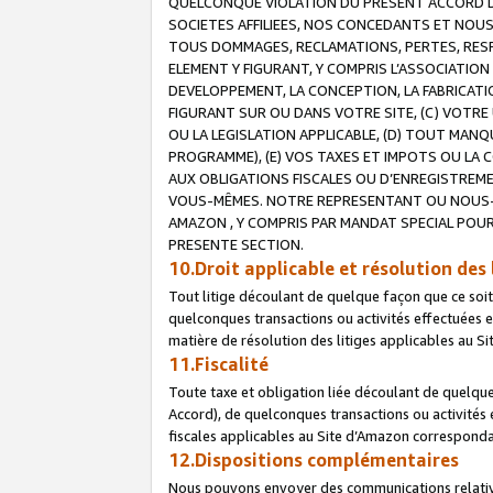
QUELCONQUE VIOLATION DU PRESENT ACCORD DE
SOCIETES AFFILIEES, NOS CONCEDANTS ET NOUS
TOUS DOMMAGES, RECLAMATIONS, PERTES, RESPO
ELEMENT Y FIGURANT, Y COMPRIS L’ASSOCIATION
DEVELOPPEMENT, LA CONCEPTION, LA FABRICATI
FIGURANT SUR OU DANS VOTRE SITE, (C) VOTRE 
OU LA LEGISLATION APPLICABLE, (D) TOUT MA
PROGRAMME), (E) VOS TAXES ET IMPOTS OU LA 
AUX OBLIGATIONS FISCALES OU D’ENREGISTREME
VOUS-MÊMES. NOTRE REPRESENTANT OU NOUS-
AMAZON , Y COMPRIS PAR MANDAT SPECIAL POUR
PRESENTE SECTION.
10.Droit applicable et résolution des 
Tout litige découlant de quelque façon que ce soi
quelconques transactions ou activités effectuées en
matière de résolution des litiges applicables au S
11.Fiscalité
Toute taxe et obligation liée découlant de quelqu
Accord), de quelconques transactions ou activités e
fiscales applicables au Site d’Amazon corresponda
12.Dispositions complémentaires
Nous pouvons envoyer des communications relatives