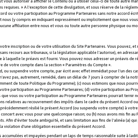
 vous autoriser à afficher le Contenu ou à utiliser celui-ci de toute autre man
ns requises. » A l’exception de cette divulgation, et sous réserve de la régle
rd ou votre participation au Programme Partenaires sans notre accord écrit
s et nous (y compris en indiquant expressément ou implicitement que nous vou
d'aucune affiliation entre nous et vous ou toute autre personne physique ou m
tre inscription ou de votre utilisation du Site Partenaires. Vous pouvez, et
 recours aux tribunaux, si la législation applicable l’autorise), en adressant 
e à laquelle le préavis est fourni. Vous pouvez nous adresser un préavis de r
ture de votre compte dans la section « Paramètres du Compte ».
, ou suspendre votre compte, par écrit avec effet immédiat pour l’un des cas
 n’avez pas, autrement, remédié, dans un délai de 7 jours à compter de la noti
tamment de toute Politique du Programme); (c) nous estimons que nous pourrio
votre participation au Programme Partenaires; (d) votre participation au Pro
ns que vous ou votre participation au Programme Partenaires pourrait ternir 
ons relatives au recouvrement des impôts dans le cadre du présent Accord ou 
s précédemment résilié le présent Accord (ou suspendu votre compte) à votre
de concert avec vous pour une quelconque raison; ou (h) nous avons mis fin a
. Afin d’éviter toute ambiguïté, et sans limitation aux fins de l’alinéa (a) qui
violation d’une obligation essentielle du présent Accord.
accumulées et impayées pendant un laps de temps raisonnable suite à ladite