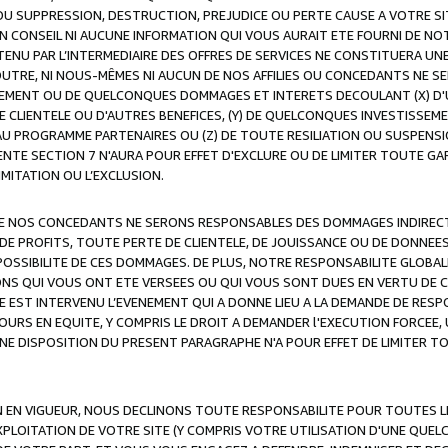
OU SUPPRESSION, DESTRUCTION, PREJUDICE OU PERTE CAUSE A VOTRE SI
 CONSEIL NI AUCUNE INFORMATION QUI VOUS AURAIT ETE FOURNI DE N
ENU PAR L’INTERMEDIAIRE DES OFFRES DE SERVICES NE CONSTITUERA U
OUTRE, NI NOUS-MÊMES NI AUCUN DE NOS AFFILIES OU CONCEDANTS NE
MENT OU DE QUELCONQUES DOMMAGES ET INTERETS DECOULANT (X) D'
DE CLIENTELE OU D'AUTRES BENEFICES, (Y) DE QUELCONQUES INVESTISS
 AU PROGRAMME PARTENAIRES OU (Z) DE TOUTE RESILIATION OU SUSPENS
ENTE SECTION 7 N'AURA POUR EFFET D'EXCLURE OU DE LIMITER TOUTE G
IMITATION OU L’EXCLUSION.
 DE NOS CONCEDANTS NE SERONS RESPONSABLES DES DOMMAGES INDIRECTS
DE PROFITS, TOUTE PERTE DE CLIENTELE, DE JOUISSANCE OU DE DONNEE
POSSIBILITE DE CES DOMMAGES. DE PLUS, NOTRE RESPONSABILITE GLOBA
ONS QUI VOUS ONT ETE VERSEES OU QUI VOUS SONT DUES EN VERTU DE
 EST INTERVENU L’EVENEMENT QUI A DONNE LIEU A LA DEMANDE DE RESP
OURS EN EQUITE, Y COMPRIS LE DROIT A DEMANDER l'EXECUTION FORCEE
UNE DISPOSITION DU PRESENT PARAGRAPHE N'A POUR EFFET DE LIMITER T
ON EN VIGUEUR, NOUS DECLINONS TOUTE RESPONSABILITE POUR TOUTES 
’EXPLOITATION DE VOTRE SITE (Y COMPRIS VOTRE UTILISATION D'UNE QUE