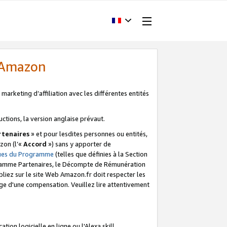
d'Amazon
marketing d’affiliation avec les différentes entités
uctions, la version anglaise prévaut.
tenaires
» et pour lesdites personnes ou entités,
zon (l’«
Accord
») sans y apporter de
ques du Programme
(telles que définies à la Section
ogramme Partenaires, le Décompte de Rémunération
iez sur le site Web Amazon.fr doit respecter les
ge d'une compensation. Veuillez lire attentivement
on logicielle en ligne ou l'Alexa skill