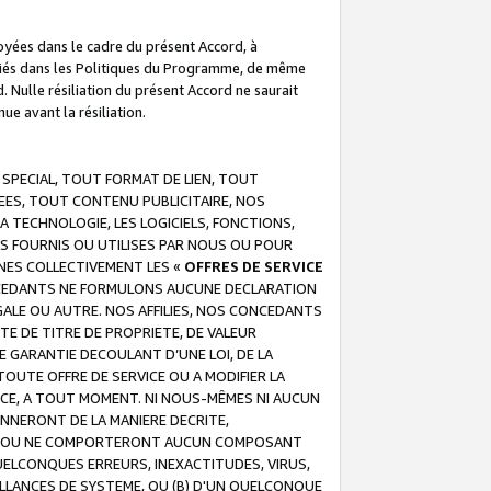
troyées dans le cadre du présent Accord, à
écifiés dans les Politiques du Programme, de même
. Nulle résiliation du présent Accord ne saurait
e avant la résiliation.
 SPECIAL, TOUT FORMAT DE LIEN, TOUT
EES, TOUT CONTENU PUBLICITAIRE, NOS
A TECHNOLOGIE, LES LOGICIELS, FONCTIONS,
S FOURNIS OU UTILISES PAR NOUS OU POUR
NES COLLECTIVEMENT LES «
OFFRES DE SERVICE
 CONCEDANTS NE FORMULONS AUCUNE DECLARATION
EGALE OU AUTRE. NOS AFFILIES, NOS CONCEDANTS
E DE TITRE DE PROPRIETE, DE VALEUR
 GARANTIE DECOULANT D’UNE LOI, DE LA
UTE OFFRE DE SERVICE OU A MODIFIER LA
VICE, A TOUT MOMENT. NI NOUS-MÊMES NI AUCUN
NNERONT DE LA MANIERE DECRITE,
REUR OU NE COMPORTERONT AUCUN COMPOSANT
ELCONQUES ERREURS, INEXACTITUDES, VIRUS,
LLANCES DE SYSTEME, OU (B) D'UN QUELCONQUE