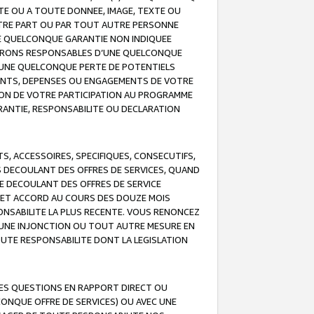
TE OU A TOUTE DONNEE, IMAGE, TEXTE OU
OTRE PART OU PAR TOUT AUTRE PERSONNE
NE QUELCONQUE GARANTIE NON INDIQUEE
 SERONS RESPONSABLES D’UNE QUELCONQUE
UNE QUELCONQUE PERTE DE POTENTIELS
EMENTS, DEPENSES OU ENGAGEMENTS DE VOTRE
ION DE VOTRE PARTICIPATION AU PROGRAMME
ARANTIE, RESPONSABILITE OU DECLARATION
, ACCESSOIRES, SPECIFIQUES, CONSECUTIFS,
S DECOULANT DES OFFRES DE SERVICES, QUAND
LE DECOULANT DES OFFRES DE SERVICE
 CET ACCORD AU COURS DES DOUZE MOIS
ONSABILITE LA PLUS RECENTE. VOUS RENONCEZ
, UNE INJONCTION OU TOUT AUTRE MESURE EN
OUTE RESPONSABILITE DONT LA LEGISLATION
LES QUESTIONS EN RAPPORT DIRECT OU
LCONQUE OFFRE DE SERVICES) OU AVEC UNE