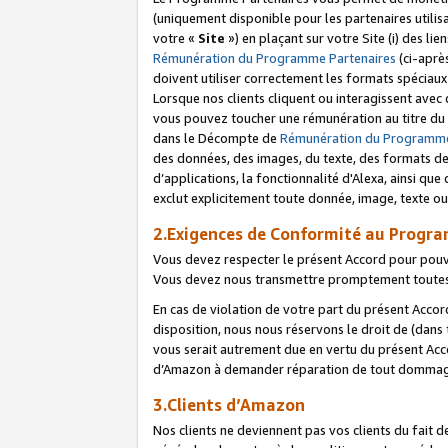
(uniquement disponible pour les partenaires utilis
votre «
Site
») en plaçant sur votre Site (i) des li
Rémunération du Programme Partenaires
(ci-aprè
doivent utiliser correctement les formats spéciaux
Lorsque nos clients cliquent ou interagissent avec
vous pouvez toucher une rémunération au titre du p
dans le Décompte de
Rémunération du Programme
des données, des images, du texte, des formats de 
d’applications, la fonctionnalité d'Alexa, ainsi q
exclut explicitement toute donnée, image, texte ou
2.Exigences de Conformité au Progr
Vous devez respecter le présent Accord pour pouv
Vous devez nous transmettre promptement toutes 
En cas de violation de votre part du présent Accor
disposition, nous nous réservons le droit de (dans
vous serait autrement due en vertu du présent Accor
d’Amazon à demander réparation de tout dommag
3.Clients d’Amazon
Nos clients ne deviennent pas vos clients du fait 