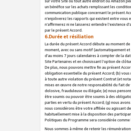
sur votre Site ou tout autre endroit où Amazon peut
un bénéfice sur les achats remplissant les conditio
communication publique concernant le présent Acco
n’enjoliverez les rapports qui existent entre vou
n’affirmerez ni ne laisserez entendre l'existence 
par le présent Accord.
6.Durée et résiliation
La durée du présent Accord débute au moment de vo
moment, avec ou sans motif (automatiquement et sans
d’au moins 7 jours calendaires à compter de la dat
Site Partenaires et en choisissant l’option de clô
De plus, nous pouvons mettre fin au présent Accord
obligation essentielle du présent Accord; (b) vous
à toute autre violation du présent Contrat (et no
mises en œuvre de notre responsabilité du fait de 
dolosive, frauduleuse ou illégale; (e) nous penso
être soumis ou pouvoir être soumis à des obligati
parties en vertu du présent Accord; (g) nous avon
nous considérons être votre affiliée ou agissant 
habituellement mise à la disposition des participants
Politiques du Programme sera considérée comme la 
Nous sommes à même de retenir les rémunérations 