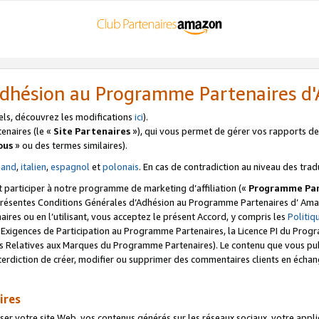
’Adhésion au Programme Partenaires 
els, découvrez les modifications
ici
).
enaires (le «
Site Partenaires
»), qui vous permet de gérer vos rapports de 
ous
» ou des termes similaires).
mand
,
italien
,
espagnol
et
polonais
. En cas de contradiction au niveau des trad
t participer à notre programme de marketing d’affiliation («
Programme Par
 présentes Conditions Générales d’Adhésion au Programme Partenaires d’ Ama
naires ou en l’utilisant, vous acceptez le présent Accord, y compris les
Politi
s Exigences de Participation au Programme Partenaires, la Licence PI du Pr
s Relatives aux Marques du Programme Partenaires). Le contenu que vous publ
erdiction de créer, modifier ou supprimer des commentaires clients en échan
ires
votre site Web, vos contenus générés sur les réseaux sociaux, votre applicati