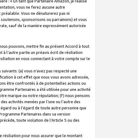
ière : « En tant que Partenaire Amazon, je réalise
mentation, vous ne ferez aucune autre
 préalable. Vous ne dénaturerez pas ni
s soutenons, sponsorisons ou parrainons) et vous
orale, sauf de la manière expressément autorisée
 nous pouvons, mettre fin au présent Accord à tout
à l’autre partie un préavis écrit de résiliation
ésiliation en vous connectant à votre compte sur le
 suivants: (a) vous n’avez pas respecté une
fication à cet effet que nous vous avons adressée,
ns être confrontés à de potentielles actions ou
gramme Partenaires a été utilisée pour une activité
notre marque ou notre réputation; (f) nous pensons
des activités menées par l’une ou l’autre des
 égard ou à l'égard de toute autre personne que
u Programme Partenaires dans sa version
 précède, toute violation de l’Article 5 ou des
 résiliation pour nous assurer que le montant