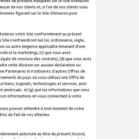
 ventes de produits indiquées sur le Site d’Amazon
cun de nos clients et, si l’un de nos clients vous
rdonnées figurant sur le Site d’Amazon pour
ploiterez votre Site conformément au présent
 Site n’enfreindront nul loi, ordonnance, règle,
ision ou autre exigence applicable émanant d’une
ité et le marketing), (c) que vous avez
égale de conclure des contrats), (d) que vous avez
dre cette décision sur aucune déclaration ou
 Partenaires ni n’utiliserez d’autres Offres de
ernements du pays où vous utilisez une Offre de
 biens, logiciels, technologies et services, ainsi
oit américain; et (g) que les informations que vous
vos informations en vous connectant à votre
e vous pouvez attendre à tout moment de votre
rez du fait de vos attentes.
cédemment autorisée au titre du présent Accord,