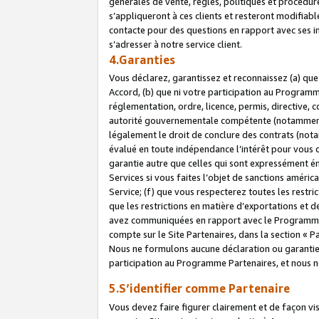
générales de vente, règles, politiques et procédure
s’appliqueront à ces clients et resteront modifiabl
contacte pour des questions en rapport avec ses in
s’adresser à notre service client.
4.Garanties
Vous déclarez, garantissez et reconnaissez (a) qu
Accord, (b) que ni votre participation au Programme
réglementation, ordre, licence, permis, directive,
autorité gouvernementale compétente (notamment le
légalement le droit de conclure des contrats (not
évalué en toute indépendance l’intérêt pour vous 
garantie autre que celles qui sont expressément én
Services si vous faites l’objet de sanctions amér
Service; (f) que vous respecterez toutes les restri
que les restrictions en matière d’exportations et d
avez communiquées en rapport avec le Programme P
compte sur le Site Partenaires, dans la section «
Nous ne formulons aucune déclaration ou garantie
participation au Programme Partenaires, et nous n
5.S’identifier comme Partenaire
Vous devez faire figurer clairement et de façon vi