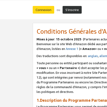
Connexion
S’inscrire
ou
Conditions Générales d
Mises à jour
:
15 octobre 2025
(Partenaires actu
Bienvenue sur le site Web d’Amazon dédié aux part
d’Amazon, listées en
Annexe 1
(«
Amazon
» ou «
n
Des traductions sont disponibles en:
anglais
,
alle
Toute personne ou entité participant ou souhaitan
«
vous
» ou un «
Partenaire
») doit accepter les
modification. En vous inscrivant à notre Site Parte
12), qui sont intégrées par renvoi (notamment no
du Programme Partenaires ou encore les Directive
règles de la communauté d'Amazon, y compris l'int
les politiques et directives.
1.Description du Programme Partena
Le Programme Partenaires vous permet de monétiser 