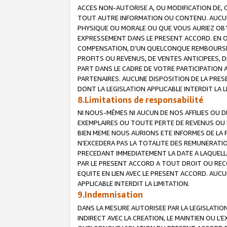
ACCES NON-AUTORISE A, OU MODIFICATION DE, 
TOUT AUTRE INFORMATION OU CONTENU. AUCUN
PHYSIQUE OU MORALE OU QUE VOUS AURIEZ OBT
EXPRESSEMENT DANS LE PRESENT ACCORD. EN 
COMPENSATION, D’UN QUELCONQUE REMBOURSE
PROFITS OU REVENUS, DE VENTES ANTICIPEES, 
PART DANS LE CADRE DE VOTRE PARTICIPATION
PARTENAIRES. AUCUNE DISPOSITION DE LA PRES
DONT LA LEGISLATION APPLICABLE INTERDIT LA L
8.Limitations de responsabilité
NI NOUS-MÊMES NI AUCUN DE NOS AFFILIES OU
EXEMPLAIRES OU TOUTE PERTE DE REVENUS OU 
BIEN MEME NOUS AURIONS ETE INFORMES DE LA 
N’EXCEDERA PAS LA TOTALITE DES REMUNERATI
PRECEDANT IMMEDIATEMENT LA DATE A LAQUELLE
PAR LE PRESENT ACCORD A TOUT DROIT OU REC
EQUITE EN LIEN AVEC LE PRESENT ACCORD. AUC
APPLICABLE INTERDIT LA LIMITATION.
9.Indemnisation
DANS LA MESURE AUTORISEE PAR LA LEGISLATI
INDIRECT AVEC LA CREATION, LE MAINTIEN OU L