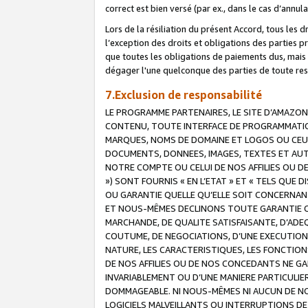
correct est bien versé (par ex., dans le cas d’annul
Lors de la résiliation du présent Accord, tous les 
l’exception des droits et obligations des parties p
que toutes les obligations de paiements dus, mais no
dégager l'une quelconque des parties de toute resp
7.Exclusion de responsabilité
LE PROGRAMME PARTENAIRES, LE SITE D’AMAZON
CONTENU, TOUTE INTERFACE DE PROGRAMMATION
MARQUES, NOMS DE DOMAINE ET LOGOS OU CEUX 
DOCUMENTS, DONNEES, IMAGES, TEXTES ET AUT
NOTRE COMPTE OU CELUI DE NOS AFFILIES OU 
») SONT FOURNIS « EN L’ETAT » ET « TELS QU
OU GARANTIE QUELLE QU’ELLE SOIT CONCERNANT 
ET NOUS-MÊMES DECLINONS TOUTE GARANTIE CON
MARCHANDE, DE QUALITE SATISFAISANTE, D’ADE
COUTUME, DE NEGOCIATIONS, D’UNE EXECUTION
NATURE, LES CARACTERISTIQUES, LES FONCTION
DE NOS AFFILIES OU DE NOS CONCEDANTS NE G
INVARIABLEMENT OU D’UNE MANIERE PARTICULI
DOMMAGEABLE. NI NOUS-MÊMES NI AUCUN DE NO
LOGICIELS MALVEILLANTS OU INTERRUPTIONS D