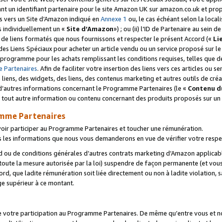
ant un identifiant partenaire pour le site Amazon UK sur amazon.co.uk et pro
ens vers un Site d’Amazon indiqué en
Annexe 1
ou, le cas échéant selon la local
s individuellement un «
Site d’Amazon
») ; ou (ii) l'ID de Partenaire au sein de
 de liens formatés que nous fournissons et respecter le présent Accord («
Li
 des Liens Spéciaux pour acheter un article vendu ou un service proposé sur l
rogramme pour les achats remplissant les conditions requises, telles que dét
 Partenaires
. Afin de faciliter votre insertion des liens vers ces articles ou
liens, des widgets, des liens, des contenus marketing et autres outils de cré
ue d’autres informations concernant le Programme Partenaires (le «
Contenu d
 tout autre information ou contenu concernant des produits proposés sur un s
amme Partenaires
oir participer au Programme Partenaires et toucher une rémunération.
les informations que nous vous demanderons en vue de vérifier votre respe
d ou de conditions générales d’autres contrats marketing d’Amazon applicable
 toute la mesure autorisée par la loi) suspendre de façon permanente (et vou
d, que ladite rémunération soit liée directement ou non à ladite violation, s
e supérieur à ce montant.
de votre participation au Programme Partenaires. De même qu’entre vous et nou