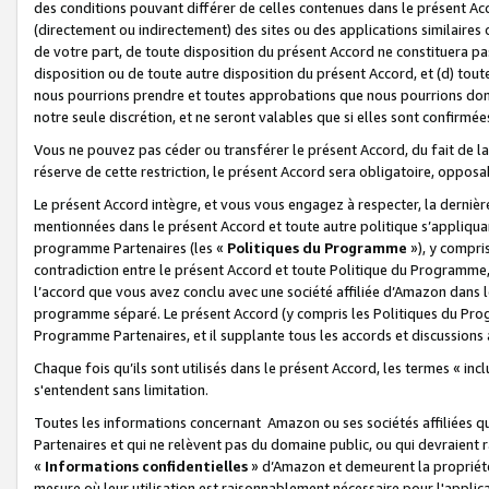
des conditions pouvant différer de celles contenues dans le présent Ac
(directement ou indirectement) des sites ou des applications similaires o
de votre part, de toute disposition du présent Accord ne constituera pa
disposition ou de toute autre disposition du présent Accord, et (d) tou
nous pourrions prendre et toutes approbations que nous pourrions donn
notre seule discrétion, et ne seront valables que si elles sont confirmée
Vous ne pouvez pas céder ou transférer le présent Accord, du fait de la 
réserve de cette restriction, le présent Accord sera obligatoire, opposab
Le présent Accord intègre, et vous vous engagez à respecter, la dernière 
mentionnées dans le présent Accord et toute autre politique s’appliqua
programme Partenaires (les «
Politiques du Programme
»), y compri
contradiction entre le présent Accord et toute Politique du Programme, 
l’accord que vous avez conclu avec une société affiliée d’Amazon dans 
programme séparé. Le présent Accord (y compris les Politiques du Progr
Programme Partenaires, et il supplante tous les accords et discussions 
Chaque fois qu’ils sont utilisés dans le présent Accord, les termes « in
s'entendent sans limitation.
Toutes les informations concernant Amazon ou ses sociétés affiliées 
Partenaires et qui ne relèvent pas du domaine public, ou qui devraient
«
Informations confidentielles
» d’Amazon et demeurent la propriété 
mesure où leur utilisation est raisonnablement nécessaire pour l'appli