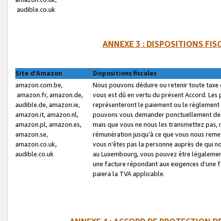
audible.co.uk
ANNEXE 3 : DISPOSITIONS FI
Site d’Amazon
Dispositions fiscales
amazon.com.be,
Nous pouvons déduire ou retenir toute taxe 
amazon.fr, amazon.de,
vous est dû en vertu du présent Accord. Les 
audible.de, amazon.ie,
représenteront le paiement ou le règlement 
amazon.it, amazon.nl,
pouvons vous demander ponctuellement des r
amazon.pl, amazon.es,
mais que vous ne nous les transmettez pas, n
amazon.se,
rémunération jusqu’à ce que vous nous reme
amazon.co.uk,
vous n’êtes pas la personne auprès de qui no
audible.co.uk
au Luxembourg, vous pouvez être légalement 
une facture répondant aux exigences d’une 
paiera la TVA applicable.