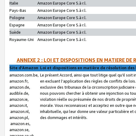
Italie
Amazon Europe Core S.à r.l.
Pays-Bas
Amazon Europe Core S.à r.l.
Pologne
Amazon Europe Core S.à r.l.
Espagne
Amazon Europe Core S.à r.l.
Suède
Amazon Europe Core S.à r.l.
Royaume-Uni
Amazon Europe Core S.à r.l.
ANNEXE 2 : LOI ET DISPOSITIONS EN MATIERE DE
Site d’Amazon
Loi et dispositions en matière de résolution des 
amazon.com.be,
Le présent Accord, ainsi que tout litige quel qu’il soi
amazon.fr,
en excluant l’application des règles de conflits de l
amazon.de,
exclusive des tribunaux de la circonscription judiciai
audible.de,
nous pouvons chercher à obtenir une injonction ou tou
amazon.ie,
violation réelle ou présumée de nos droits de proprié
amazon.it,
morale. Vous reconnaissez et acceptez en outre que n
amazon.nl,
inhabituelle, qui leur donne une valeur particulière 
amazon.pl,
des dommages et intérêts.
amazon.es,
amazon.se,
amazon.co.uk,