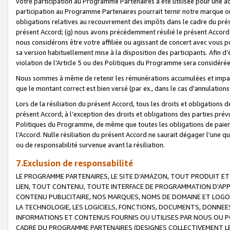
votre participation au Programme Partenaires a été utilisée pour une ac
participation au Programme Partenaires pourrait ternir notre marque ou
obligations relatives au recouvrement des impôts dans le cadre du prése
présent Accord; (g) nous avons précédemment résilié le présent Accord
nous considérons être votre affiliée ou agissant de concert avec vous 
sa version habituellement mise à la disposition des participants. Afin d’é
violation de l’Article 5 ou des Politiques du Programme sera considéré
Nous sommes à même de retenir les rémunérations accumulées et impayée
que le montant correct est bien versé (par ex., dans le cas d’annulations
Lors de la résiliation du présent Accord, tous les droits et obligations 
présent Accord, à l’exception des droits et obligations des parties prévus
Politiques du Programme, de même que toutes les obligations de paiement
l’Accord. Nulle résiliation du présent Accord ne saurait dégager l'une 
ou de responsabilité survenue avant la résiliation.
7.Exclusion de responsabilité
LE PROGRAMME PARTENAIRES, LE SITE D’AMAZON, TOUT PRODUIT ET 
LIEN, TOUT CONTENU, TOUTE INTERFACE DE PROGRAMMATION D'APP
CONTENU PUBLICITAIRE, NOS MARQUES, NOMS DE DOMAINE ET LOGOS
LA TECHNOLOGIE, LES LOGICIELS, FONCTIONS, DOCUMENTS, DONNEES
INFORMATIONS ET CONTENUS FOURNIS OU UTILISES PAR NOUS OU P
CADRE DU PROGRAMME PARTENAIRES (DESIGNES COLLECTIVEMENT LE