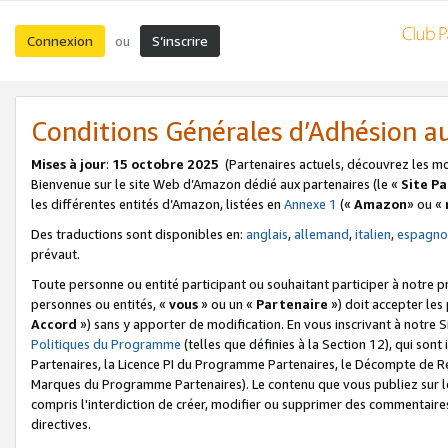
Connexion
S’inscrire
ou
Conditions Générales d’Adhésion 
Mises à jour
:
15 octobre 2025
(Partenaires actuels, découvrez les m
Bienvenue sur le site Web d’Amazon dédié aux partenaires (le «
Site P
les différentes entités d’Amazon, listées en
Annexe 1
(«
Amazon
» ou «
Des traductions sont disponibles en:
anglais
,
allemand
,
italien
,
espagno
prévaut.
Toute personne ou entité participant ou souhaitant participer à notre 
personnes ou entités, «
vous
» ou un «
Partenaire
») doit accepter le
Accord
») sans y apporter de modification. En vous inscrivant à notre Si
Politiques du Programme
(telles que définies à la Section 12), qui so
Partenaires, la Licence PI du Programme Partenaires, le Décompte de 
Marques du Programme Partenaires). Le contenu que vous publiez sur l
compris l'interdiction de créer, modifier ou supprimer des commentaires
directives.