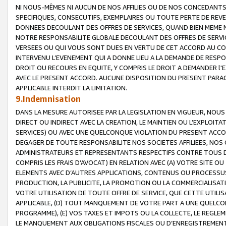
NI NOUS-MÊMES NI AUCUN DE NOS AFFILIES OU DE NOS CONCEDANT
SPECIFIQUES, CONSECUTIFS, EXEMPLAIRES OU TOUTE PERTE DE REVE
DONNEES DECOULANT DES OFFRES DE SERVICES, QUAND BIEN MEME N
NOTRE RESPONSABILITE GLOBALE DECOULANT DES OFFRES DE SERVI
VERSEES OU QUI VOUS SONT DUES EN VERTU DE CET ACCORD AU CO
INTERVENU L’EVENEMENT QUI A DONNE LIEU A LA DEMANDE DE RESP
DROIT OU RECOURS EN EQUITE, Y COMPRIS LE DROIT A DEMANDER l'
AVEC LE PRESENT ACCORD. AUCUNE DISPOSITION DU PRESENT PARAG
APPLICABLE INTERDIT LA LIMITATION.
9.Indemnisation
DANS LA MESURE AUTORISEE PAR LA LEGISLATION EN VIGUEUR, NO
DIRECT OU INDIRECT AVEC LA CREATION, LE MAINTIEN OU L’EXPLOIT
SERVICES) OU AVEC UNE QUELCONQUE VIOLATION DU PRESENT ACCO
DEGAGER DE TOUTE RESPONSABILITE NOS SOCIETES AFFILIEES, NOS 
ADMINISTRATEURS ET REPRESENTANTS RESPECTIFS CONTRE TOUS D
COMPRIS LES FRAIS D’AVOCAT) EN RELATION AVEC (A) VOTRE SITE O
ELEMENTS AVEC D’AUTRES APPLICATIONS, CONTENUS OU PROCESSUS, (
PRODUCTION, LA PUBLICITE, LA PROMOTION OU LA COMMERCIALISAT
VOTRE UTILISATION DE TOUTE OFFRE DE SERVICE, QUE CETTE UTILI
APPLICABLE, (D) TOUT MANQUEMENT DE VOTRE PART A UNE QUELCO
PROGRAMME), (E) VOS TAXES ET IMPOTS OU LA COLLECTE, LE REGLE
LE MANQUEMENT AUX OBLIGATIONS FISCALES OU D’ENREGISTREMENT 