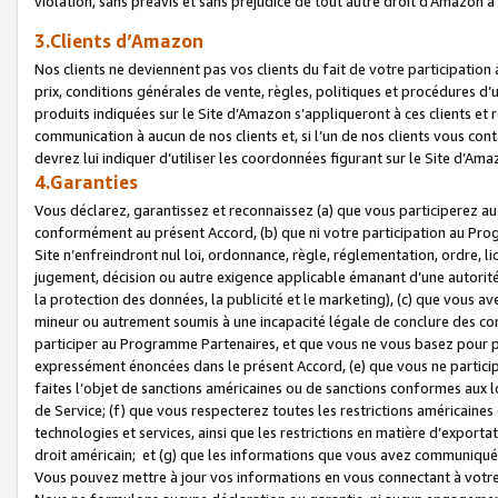
violation, sans préavis et sans préjudice de tout autre droit d’Amazo
3.Clients d’Amazon
Nos clients ne deviennent pas vos clients du fait de votre participati
prix, conditions générales de vente, règles, politiques et procédures d’u
produits indiquées sur le Site d’Amazon s’appliqueront à ces clients et
communication à aucun de nos clients et, si l’un de nos clients vous co
devrez lui indiquer d’utiliser les coordonnées figurant sur le Site d’Ama
4.Garanties
Vous déclarez, garantissez et reconnaissez (a) que vous participerez a
conformément au présent Accord, (b) que ni votre participation au Prog
Site n’enfreindront nul loi, ordonnance, règle, réglementation, ordre, li
jugement, décision ou autre exigence applicable émanant d’une autori
la protection des données, la publicité et le marketing), (c) que vous 
mineur ou autrement soumis à une incapacité légale de conclure des con
participer au Programme Partenaires, et que vous ne vous basez pour pr
expressément énoncées dans le présent Accord, (e) que vous ne particip
faites l’objet de sanctions américaines ou de sanctions conformes aux 
de Service; (f) que vous respecterez toutes les restrictions américaines
technologies et services, ainsi que les restrictions en matière d’exporta
droit américain; et (g) que les informations que vous avez communiqué
Vous pouvez mettre à jour vos informations en vous connectant à votre