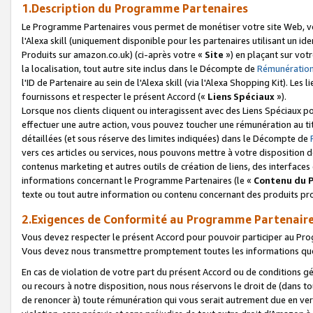
1.Description du Programme Partenaires
Le Programme Partenaires vous permet de monétiser votre site Web, vos 
l'Alexa skill (uniquement disponible pour les partenaires utilisant un 
Produits sur amazon.co.uk) (ci-après votre «
Site
») en plaçant sur votr
la localisation, tout autre site inclus dans le Décompte de
Rémunération
l'ID de Partenaire au sein de l'Alexa skill (via l'Alexa Shopping Kit). Le
fournissons et respecter le présent Accord («
Liens Spéciaux
»).
Lorsque nos clients cliquent ou interagissent avec des Liens Spéciaux p
effectuer une autre action, vous pouvez toucher une rémunération au ti
détaillées (et sous réserve des limites indiquées) dans le Décompte de
vers ces articles ou services, nous pouvons mettre à votre disposition d
contenus marketing et autres outils de création de liens, des interfaces
informations concernant le Programme Partenaires (le «
Contenu du 
texte ou tout autre information ou contenu concernant des produits prop
2.Exigences de Conformité au Programme Partenair
Vous devez respecter le présent Accord pour pouvoir participer au Pr
Vous devez nous transmettre promptement toutes les informations que
En cas de violation de votre part du présent Accord ou de conditions g
ou recours à notre disposition, nous nous réservons le droit de (dans 
de renoncer à) toute rémunération qui vous serait autrement due en ver