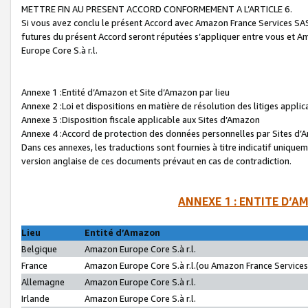
METTRE FIN AU PRESENT ACCORD CONFORMEMENT A L’ARTICLE 6.
Si vous avez conclu le présent Accord avec Amazon France Services SAS 
futures du présent Accord seront réputées s’appliquer entre vous et 
Europe Core S.à r.l.
Annexe 1 :Entité d’Amazon et Site d’Amazon par lieu
Annexe 2 :Loi et dispositions en matière de résolution des litiges appli
Annexe 3 :Disposition fiscale applicable aux Sites d’Amazon
Annexe 4 :Accord de protection des données personnelles par Sites d
Dans ces annexes, les traductions sont fournies à titre indicatif uniquem
version anglaise de ces documents prévaut en cas de contradiction.
ANNEXE 1 : ENTITE D’A
Lieu
Entité d’Amazon
Belgique
Amazon Europe Core S.à r.l.
France
Amazon Europe Core S.à r.l.(ou Amazon France Services 
Allemagne
Amazon Europe Core S.à r.l.
Irlande
Amazon Europe Core S.à r.l.