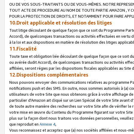
OU DE VOS SOUS-TRAITANTS OU DE VOUS-MÊMES. NOTRE REPRES
TOUT ACTE DE PROCEDURE AU NOM DE TOUTE PARTIE AMAZON , Y CO
POUR LA PROTECTION DE DROITS, ET NOTAMMENT POUR FAIRE APPL
10.Droit applicable et résolution des litiges
Tout litige découlant de quelque façon que ce soit du Programme Parte
Accord), de quelconques transactions ou activités effectuées en vertu d
à la loi et aux dispositions en matière de résolution des litiges applic
11.Fiscalité
Toute taxe et obligation liée découlant de quelque façon que ce soit 
ou avérée dudit Accord), de quelconques transactions ou activités effe
affiliées, seront régies par les dispositions fiscales applicables au Si
12.Dispositions complémentaires
Nous pouvons envoyer des communications relatives au programme Parten
notifications push et des SMS. En outre, nous sommes autorisés à (a) cont
utilisateurs de votre Site que nous obtenons grâce à votre affichage de
particulier d'Amazon ait cliqué sur un Lien Spécial de votre Site avant d
de toute autre manière des recherches sur votre Site afin de vérifier le re
votre mise en œuvre du Contenu du Programme figurant sur votre Site à
plus sur la façon dont nous traitons vos données personnelles, veuille
que reproduit en
Annexe 4
,
Vous reconnaissez et acceptez que (a) nos sociétés affiliées et nous-m