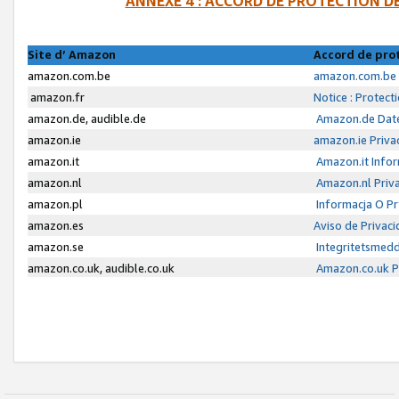
ANNEXE 4 : ACCORD DE PROTECTION 
Site d’ Amazon
Accord de pro
amazon.com.be
amazon.com.be 
amazon.fr
Notice : Protect
amazon.de, audible.de
Amazon.de Date
amazon.ie
amazon.ie Priva
amazon.it
Amazon.it Infor
amazon.nl
Amazon.nl Priva
amazon.pl
Informacja O P
amazon.es
Aviso de Privac
amazon.se
Integritetsmed
amazon.co.uk, audible.co.uk
Amazon.co.uk Pr