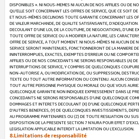
DISPONIBLES ». NI NOUS-MEMES NI AUCUN DE NOS AFFILIES OU D
QU’ELLE SOIT CONCERNANT LES OFFRES DE SERVICE, QUE CE SOIT DE
ET NOUS-MÊMES DECLINONS TOUTE GARANTIE CONCERNANT LES OFFRE
DE VALEUR MARCHANDE, DE QUALITE SATISFAISANTE, D’ADEQUATION
DECOULANT D’UNE LOI, DE LA COUTUME, DE NEGOCIATIONS, D’UNE
TOUTE OFFRE DE SERVICE OU A MODIFIER LA NATURE, LES CARACTERI
OFFRE DE SERVICE, A TOUT MOMENT. NI NOUS-MÊMES NI AUCUN DE 
SERVICE SERONT MAINTENUES, FONCTIONNERONT DE LA MANIERE DECR
ININTERROMPUES, EXACTES, EXEMPTES D’ERREUR OU NE COMPORT
AFFILIES OU DE NOS CONCEDANTS NE SERONS RESPONSABLES (A) DE
INTERRUPTIONS DE SERVICE, Y COMPRIS DE QUELCONQUES COUPURE
NON-AUTORISE A, OU MODIFICATION DE, OU SUPPRESSION, DESTRUC
TEXTE OU TOUT AUTRE INFORMATION OU CONTENU. AUCUN CONSEIL 
TOUT AUTRE PERSONNE PHYSIQUE OU MORALE OU QUE VOUS AURIEZ 
QUELCONQUE GARANTIE NON INDIQUEE EXPRESSEMENT DANS LE PRES
CONCEDANTS NE SERONS RESPONSABLES D’UNE QUELCONQUE COM
DOMMAGES ET INTERETS DECOULANT (X) D'UNE QUELCONQUE PERTE D
D'AUTRES BENEFICES, (Y) DE QUELCONQUES INVESTISSEMENTS, DEP
AU PROGRAMME PARTENAIRES OU (Z) DE TOUTE RESILIATION OU SU
DISPOSITION DE LA PRESENTE SECTION 7 N'AURA POUR EFFET D'EXC
LEGISLATION APPLICABLE INTERDIT LA LIMITATION OU L’EXCLUSION.
8.Limitations de responsabilité