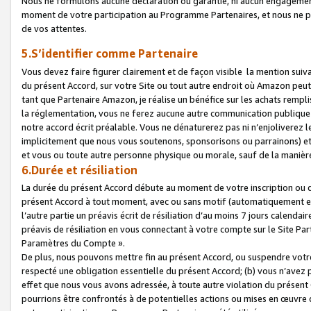
Nous ne formulons aucune déclaration ou garantie, ni aucun engagemen
moment de votre participation au Programme Partenaires, et nous ne p
de vos attentes.
5.S’identifier comme Partenaire
Vous devez faire figurer clairement et de façon visible la mention sui
du présent Accord, sur votre Site ou tout autre endroit où Amazon peut vo
tant que Partenaire Amazon, je réalise un bénéfice sur les achats remplis
la réglementation, vous ne ferez aucune autre communication publique
notre accord écrit préalable. Vous ne dénaturerez pas ni n’enjoliverez 
implicitement que nous vous soutenons, sponsorisons ou parrainons) et v
et vous ou toute autre personne physique ou morale, sauf de la manièr
6.Durée et résiliation
La durée du présent Accord débute au moment de votre inscription ou de
présent Accord à tout moment, avec ou sans motif (automatiquement et sa
l’autre partie un préavis écrit de résiliation d’au moins 7 jours calenda
préavis de résiliation en vous connectant à votre compte sur le Site Par
Paramètres du Compte ».
De plus, nous pouvons mettre fin au présent Accord, ou suspendre votre 
respecté une obligation essentielle du présent Accord; (b) vous n’avez p
effet que nous vous avons adressée, à toute autre violation du présen
pourrions être confrontés à de potentielles actions ou mises en œuvre 